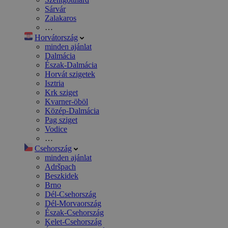
Sárvár
Zalakaros
…
Horvátország
minden ajánlat
Dalmácia
Észak-Dalmácia
Horvát szigetek
Isztria
Krk sziget
Kvarner-öböl
Közép-Dalmácia
Pag sziget
Vodice
…
Csehország
minden ajánlat
Adršpach
Beszkidek
Brno
Dél-Csehország
Dél-Morvaország
Észak-Csehország
Kelet-Csehország