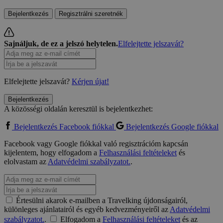
Bejelentkezés
Regisztrálni szeretnék
Sajnáljuk, de ez a jelszó helytelen.
Elfelejtette jelszavát?
Elfelejtette jelszavát?
Kérjen újat!
Bejelentkezés
A közösségi oldalán keresztül is bejelentkezhet:
Bejelentkezés Facebook fiókkal
Bejelentkezés Google fiókkal
Facebook vagy Google fiókkal való regisztrációm kapcsán
kijelentem, hogy elfogadom a
Felhasználási feltételeket
és
elolvastam az
Adatvédelmi szabályzatot.
.
Értesülni akarok e-mailben a Travelking újdonságairól,
különleges ajánlatairól és egyéb kedvezményeiről az
Adatvédelmi
szabályzatot.
.
Elfogadom a
Felhasználási feltételeket
és az