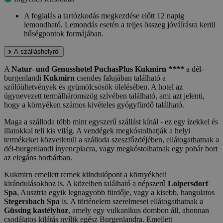
A foglalás a tartózkodás megkezdése előtt 12 napig
lemondható. Lemondás esetén a teljes összeg jóváírásra kerül
hűségpontok formájában.
A szálláshelyről
A
Natur- und Genusshotel PuchasPlus Kukmirn ****
a dél-
burgenlandi
Kukmirn
csendes falujában található a
szőlőültetvények és gyümölcsösök ölelésében. A hotel az
úgynevezett termálháromszög szívében található, ami azt jelenti,
hogy a környéken számos kivételes gyógyfürdő található.
Maga a szálloda több mint egyszerű szállást kínál - ez egy ízekkel és
illatokkal teli kis világ. A vendégek megkóstolhatják a helyi
termékeket közvetlenül a szálloda szeszfőzdéjében, ellátogathatnak a
dél-burgenlandi ínyencpiacra, vagy megkóstolhatnak egy pohár bort
az elegáns borbárban.
Kukmirn emellett remek kiindulópont a környékbeli
kirándulásokhoz is. A közelben található a népszerű
Loipersdorf
Spa
, Ausztria egyik legnagyobb fürdője, vagy a kisebb, hangulatos
Stegersbach Spa
is. A történelem szerelmesei ellátogathatnak a
Güssing kastélyhoz
, amely egy vulkanikus dombon áll, ahonnan
csodálatos kilátás nyílik egész Burgenlandra. Emellett