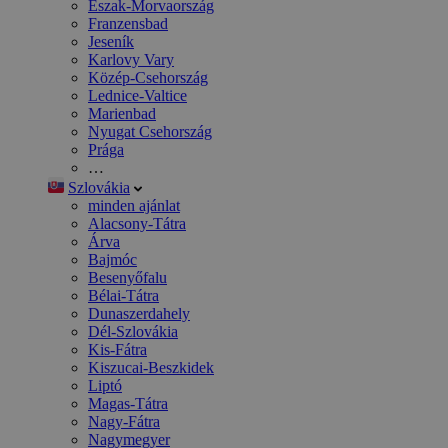
Észak-Morvaország
Franzensbad
Jeseník
Karlovy Vary
Közép-Csehország
Lednice-Valtice
Marienbad
Nyugat Csehország
Prága
…
Szlovákia
minden ajánlat
Alacsony-Tátra
Árva
Bajmóc
Besenyőfalu
Bélai-Tátra
Dunaszerdahely
Dél-Szlovákia
Kis-Fátra
Kiszucai-Beszkidek
Liptó
Magas-Tátra
Nagy-Fátra
Nagymegyer