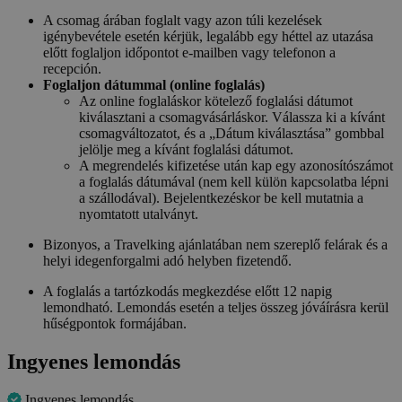
A csomag árában foglalt vagy azon túli kezelések
igénybevétele esetén kérjük, legalább egy héttel az utazása
előtt foglaljon időpontot e-mailben vagy telefonon a
recepción.
Foglaljon dátummal (online foglalás)
Az online foglaláskor kötelező foglalási dátumot
kiválasztani a csomagvásárláskor. Válassza ki a kívánt
csomagváltozatot, és a „Dátum kiválasztása” gombbal
jelölje meg a kívánt foglalási dátumot.
A megrendelés kifizetése után kap egy azonosítószámot
a foglalás dátumával (nem kell külön kapcsolatba lépni
a szállodával). Bejelentkezéskor be kell mutatnia a
nyomtatott utalványt.
Bizonyos, a Travelking ajánlatában nem szereplő felárak és a
helyi idegenforgalmi adó helyben fizetendő.
A foglalás a tartózkodás megkezdése előtt 12 napig
lemondható. Lemondás esetén a teljes összeg jóváírásra kerül
hűségpontok formájában.
Ingyenes lemondás
Ingyenes lemondás