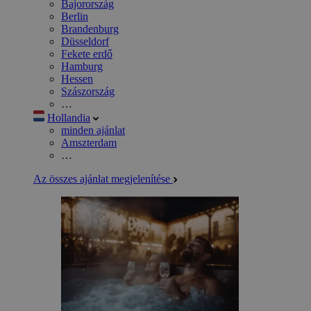
Bajorország
Berlin
Brandenburg
Düsseldorf
Fekete erdő
Hamburg
Hessen
Szászország
…
Hollandia
minden ajánlat
Amszterdam
…
Az összes ajánlat megjelenítése