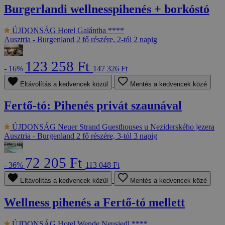
Burgerlandi wellnesspihenés + borkóstó
ÚJDONSÁG
Hotel Galántha ****
Ausztria - Burgenland
2 fő részére, 2-tól 2 napig
123 258 Ft
- 16%
147 326 Ft
Eltávolítás a kedvencek közül
Mentés a kedvencek közé
Fertő-tó: Pihenés privát szaunával
ÚJDONSÁG
Neuer Strand Guesthouses u Neziderského jezera
Ausztria - Burgenland
2 fő részére, 3-tól 3 napig
72 205 Ft
- 36%
113 048 Ft
Eltávolítás a kedvencek közül
Mentés a kedvencek közé
Wellness pihenés a Fertő-tó mellett
ÚJDONSÁG
Hotel Wende Neusiedl ****