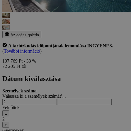
Az egész galéria
A tartózkodás időpontjának lemondása INGYENES.
(
További információ
)
107 769 Ft
- 33 %
72 205 Ft-tól
Dátum kiválasztása
Személyek száma
Válassza ki a személyek számát’...
Felnőttek
2
Gyermekek