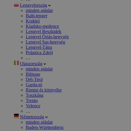
Lengyelország
minden ajánlat
Balti-tenger
Krakkó
Kladsko-medence
Lengyel Beszkidek
Lengyel Óriás-hegység
Lengyel Sas-hegység
Lengyel-Tátra
Polanica Zdrój
…
Olaszország
minden ajánlat
Bibione
Dél-Tirol
Garda-tó
Rimini és környéke
Toszkána
Trento
Velence
…
Németország
minden ajánlat
Baden-Württemberg