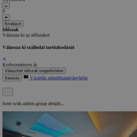
0
Kiválaszt
Időszak
Válassza ki az időszakot
Válassza ki szállodai tartózkodását
Kedvezményes ár
Választott időszak megerősítése
Vásárlás ajándékutalványként
Keresés
form with addon group details...