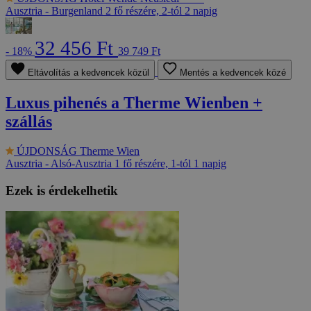
Ausztria - Burgenland
2 fő részére, 2-tól 2 napig
32 456 Ft
- 18%
39 749 Ft
Eltávolítás a kedvencek közül
Mentés a kedvencek közé
Luxus pihenés a Therme Wienben +
szállás
ÚJDONSÁG
Therme Wien
Ausztria - Alsó-Ausztria
1 fő részére, 1-tól 1 napig
Ezek is érdekelhetik