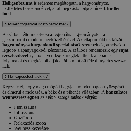
Heiligenbrunnt
is érdemes meglátogatni a hagyományos,
nádfedeles borospincéivel, ahol megkóstolhatja a híres
Uhudler
bort
.
Milyen fogásokat kóstolhatok meg?
A szálloda étterme ötvözi a regionális hagyományokat a
gasztronómia modern megközelítésével. Az étlapon többek között
hagyományos burgenlandi specialitások
szerepelnek, amelyek a
legjobb alapanyagokból készülnek. A szálloda rendelkezik egy
saját
szeszfőzdével
is, ahol a vendégek megtekinthetik a lepárlási
folyamatot és megkóstolhatják a több mint 80 féle díjnyertes szeszes
italt.
Hol kapcsolódhatok ki?
Képzelje el, hogy maga mögött hagyja a mindennapok nyüzsgését,
és elmerül a melegség, a béke és a pihenés világában. A
hangulatos
wellnessrészlegben
az alábbi szolgáltatások várják:
Finn szauna
Infraszauna
Gőzfürdő
Relaxációs szoba
Wellness kezelések