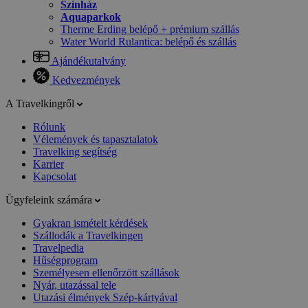
Színház
Aquaparkok
Therme Erding belépő + prémium szállás
Water World Rulantica: belépő és szállás
Ajándékutalvány
Kedvezmények
A Travelkingről
Rólunk
Vélemények és tapasztalatok
Travelking segítség
Karrier
Kapcsolat
Ügyfeleink számára
Gyakran ismételt kérdések
Szállodák a Travelkingen
Travelpedia
Hűségprogram
Személyesen ellenőrzött szállások
Nyár, utazással tele
Utazási élmények Szép-kártyával