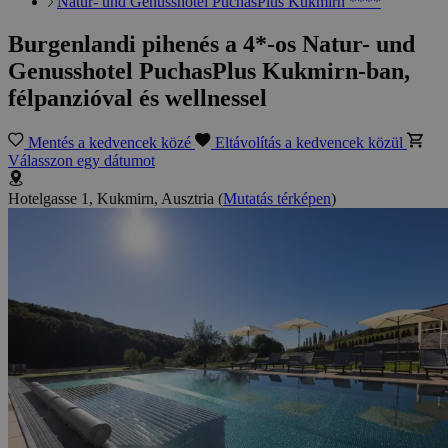
Natur- und Genusshotel PuchasPlus Kukmirn ****
Burgenlandi pihenés a 4*-os Natur- und
Genusshotel PuchasPlus Kukmirn-ban,
félpanzióval és wellnessel
Mentés a kedvencek közé
Eltávolítás a kedvencek közül
Válasszon egy dátumot
Hotelgasse 1, Kukmirn, Ausztria
(
Mutatás térképen
)