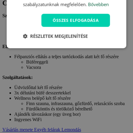
Csomagtartalom
szabályzatunknak megfelelően.
Bővebben
Szállás:
ÖSSZES ELFOGADÁSA
Szállás két fő részére egy szabadon választott szobában a
Natur- und Genusshotel PuchasPlus Kukmirn ****
RÉSZLETEK MEGJELENÍTÉSE
szállodában
Ellátás:
Félpanziós ellátás a teljes tartózkodás alatt két fő részére
Büféreggeli
Vacsora
Szolgáltatások:
Üdvözlőital két fő részére
3x délutáni büfé desszertekkel
Wellness belépő két fő részére
Finn szauna, infraszauna, gőzfürdő, relaxációs szoba
Fürdőköntös és törölköző bérelhető
Ajándék távozáskor (egy üveg bor)
Ingyenes WiFi
Vásárlás menete
Egyéb felárak
Lemondás