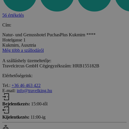
56 értékelés
Cím:
Natur- und Genusshotel PuchasPlus Kukmirn ****
Hotelgasse 1
Kukmirn, Ausztria
Még több a szállodáról
A szálláshely üzemeltetője:
Travelcircus GmbH Cégjegyzékszám: HRB155182B
Elérhetőségeink:
Tel.:
+36 46 463 422
E-mail:
info@travelking.hu
Bejelentkezés:
15:00-től
Kijelentkezés:
11:00-ig