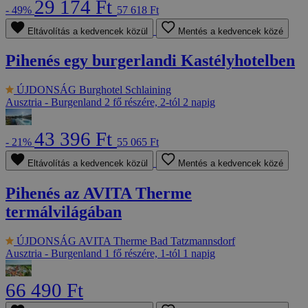
29 174 Ft
- 49%
57 618 Ft
Eltávolítás a kedvencek közül
Mentés a kedvencek közé
Pihenés egy burgerlandi Kastélyhotelben
ÚJDONSÁG
Burghotel Schlaining
Ausztria - Burgenland
2 fő részére, 2-tól 2 napig
43 396 Ft
- 21%
55 065 Ft
Eltávolítás a kedvencek közül
Mentés a kedvencek közé
Pihenés az AVITA Therme
termálvilágában
ÚJDONSÁG
AVITA Therme Bad Tatzmannsdorf
Ausztria - Burgenland
1 fő részére, 1-tól 1 napig
66 490 Ft