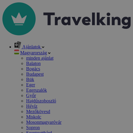
Ajánlatok
Magyarország
minden ajánlat
Balaton
Bogács
Budapest
Bük
Eger
Egerszalók
Győr
Hajdúszoboszló
Hévíz
Mezőkövesd
Miskolc
Mosonmagyaróvár
Sopron
Szentgotthárd