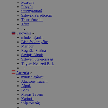
Pozsony
Pöstyén
Stubnyafürdő
Szlovák Paradicsom
Trencsénteplic
Tátra
…
Szlovénia
minden ajánlat
Bled és környéke
Maribor
Rogaška Slatina
Savinja Alpok
Szlovén Stájerország
Triglav Nemzeti Park
…
Ausztria
minden ajánlat
Alacsony-Tauern
Alpok
Bécs
Magas-Tauern
Karintia
Stájerország
…