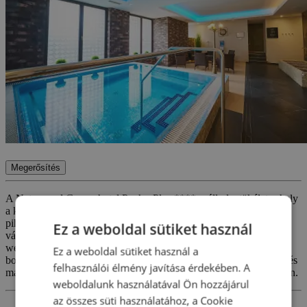
Megerősítés
A Natur- und Genusshotel PuchasPlus **** szálloda, tökéletes hely
a kikapcsolódásra. Élvezze a csendes, romantikus vagy aktív
pihenést Dél-Burgenland festői vidékén. Kiváló félpanziós ellátás
Ez a weboldal sütiket használ
várja, valamint pihenés a 3 féle szaunával rendelkező
wellnessrészlegben. Érkezéskor üdvözlőitallal várják és egy üveg
Ez a weboldal sütiket használ a
bort kap emlékbe a távozáskor. Ráadásul az osztrák termálfürdők és
felhasználói élmény javítása érdekében. A
más nagyszerű kirándulóhelyek is könnyen elérhetőek a környéken.
weboldalunk használatával Ön hozzájárul
az összes süti használatához, a Cookie