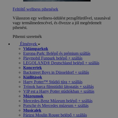
Feltöltő wellness pihenések
Válasszon egy wellness-üdülést pezsgőfürdővel, szaunával
vagy termálmedencével, és élvezze a jól megérdemelt
pihenést.
Pihenni szeretnék
Élmények
Vidámparkok
Europa-Park: Belépő és prémium szállás
Playmobil Funpark belépő + szállás
LEGOLAND® Deutschland belépő + szállás
Koncertek
Backstreet Boys in Düsseldorf + szállás
Kiállítások
Harry Potter™ Stúdió túra + szállás
Trónok harca filmstúdió látogatás + szállás
VIP est a Harry Potter stúdiókban + szállás
Múzeumok
Mercedes-Benz Múzeum belépő + szállás
Porsche és Mercedes múzeum + szállás
Musicalek
Párizsi Moulin Rouge belépő + szállás