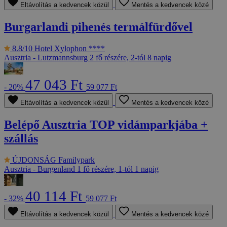
Eltávolítás a kedvencek közül
Mentés a kedvencek közé
Burgarlandi pihenés termálfürdővel
8.8/10
Hotel Xylophon ****
Ausztria - Lutzmannsburg
2 fő részére, 2-tól 8 napig
47 043 Ft
- 20%
59 077 Ft
Eltávolítás a kedvencek közül
Mentés a kedvencek közé
Belépő Ausztria TOP vidámparkjába +
szállás
ÚJDONSÁG
Familypark
Ausztria - Burgenland
1 fő részére, 1-tól 1 napig
40 114 Ft
- 32%
59 077 Ft
Eltávolítás a kedvencek közül
Mentés a kedvencek közé