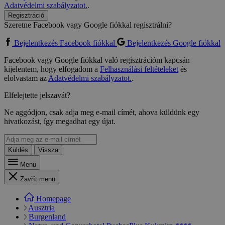
Adatvédelmi szabályzatot.
.
Regisztráció
Szeretne Facebook vagy Google fiókkal regisztrálni?
Bejelentkezés Facebook fiókkal
Bejelentkezés Google fiókkal
Facebook vagy Google fiókkal való regisztrációm kapcsán
kijelentem, hogy elfogadom a
Felhasználási feltételeket
és
elolvastam az
Adatvédelmi szabályzatot.
.
Elfelejtette jelszavát?
Ne aggódjon, csak adja meg e-mail címét, ahova küldünk egy
hivatkozást, így megadhat egy újat.
Küldés
Vissza
Menu
Zavřít menu
Homepage
Ausztria
Burgenland