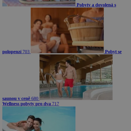
Pobyty a dovolená s
polopenzí
703
Pobyt se
saunou v ceně
680
Wellness pobyty pro dva
717