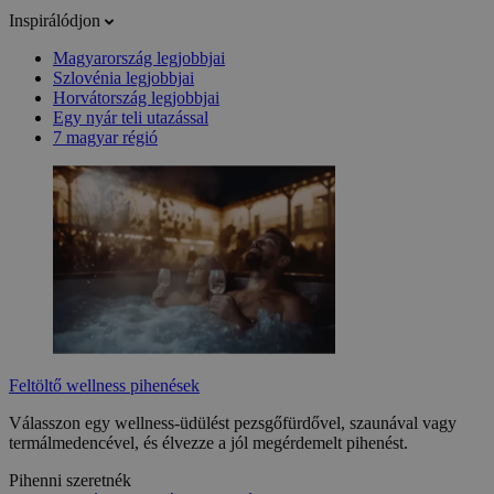
Inspirálódjon
Magyarország legjobbjai
Szlovénia legjobbjai
Horvátország legjobbjai
Egy nyár teli utazással
7 magyar régió
Feltöltő wellness pihenések
Válasszon egy wellness-üdülést pezsgőfürdővel, szaunával vagy
termálmedencével, és élvezze a jól megérdemelt pihenést.
Pihenni szeretnék