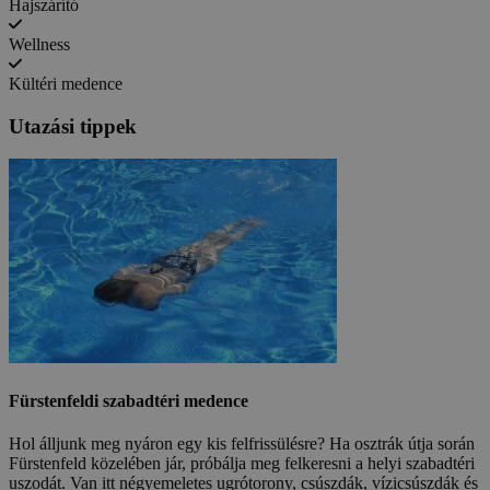
Hajszárító
Wellness
Kültéri medence
Utazási tippek
Fürstenfeldi szabadtéri medence
Hol álljunk meg nyáron egy kis felfrissülésre? Ha osztrák útja során
Fürstenfeld közelében jár, próbálja meg felkeresni a helyi szabadtéri
uszodát. Van itt négyemeletes ugrótorony, csúszdák, vízicsúszdák és