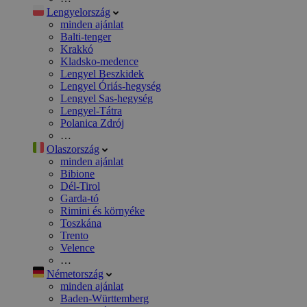
Lengyelország
minden ajánlat
Balti-tenger
Krakkó
Kladsko-medence
Lengyel Beszkidek
Lengyel Óriás-hegység
Lengyel Sas-hegység
Lengyel-Tátra
Polanica Zdrój
…
Olaszország
minden ajánlat
Bibione
Dél-Tirol
Garda-tó
Rimini és környéke
Toszkána
Trento
Velence
…
Németország
minden ajánlat
Baden-Württemberg