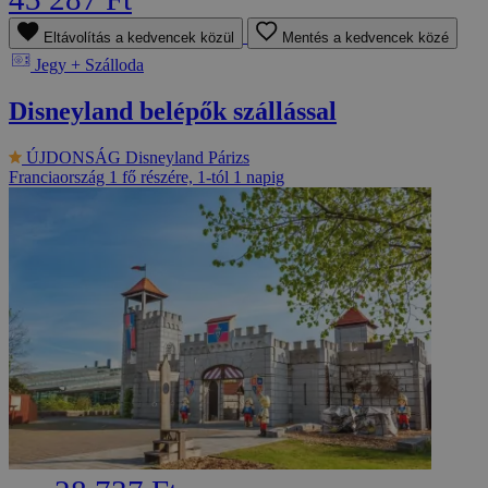
Eltávolítás a kedvencek közül
Mentés a kedvencek közé
Jegy + Szálloda
Disneyland belépők szállással
ÚJDONSÁG
Disneyland Párizs
Franciaország
1 fő részére, 1-tól 1 napig