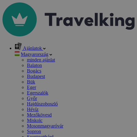
Ajánlatok
Magyarország
minden ajánlat
Balaton
Bogács
Budapest
Bük
Eger
Egerszalók
Győr
Hajdúszoboszló
Hévíz
Mezőkövesd
Miskolc
Mosonmagyaróvár
Sopron
Szentgotthárd