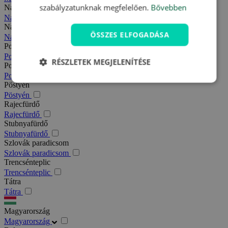
szabályzatunknak megfelelően.
Bővebben
Nagy-Fátra
Nagy-Fátra
Nagymegyer
ÖSSZES ELFOGADÁSA
Nagymegyer
Podhajska
Podhajska
RÉSZLETEK MEGJELENÍTÉSE
Pozsony
Pozsony
Pöstyén
Pöstyén
Rajecfürdő
Rajecfürdő
Stubnyafürdő
Stubnyafürdő
Szlovák paradicsom
Szlovák paradicsom
Trencsénteplic
Trencsénteplic
Tátra
Tátra
Magyarország
Magyarország