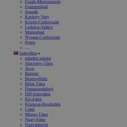
Észak-Morvaország
Franzensbad
Jeseník
Karlovy Vary
Közép-Csehország
Lednice-Valtice
Marienbad
Nyugat Csehország
Prága
…
Szlovákia
minden ajánlat
Alacsony-Tátra
Árva
Bajmóc
Besenyőfalu
Bélai-Tátra
Dunaszerdahely
Dél-Szlovákia
Kis-Fátra
Kiszucai-Beszkidek
Liptó
Magas-Tátra
Nagy-Fátra
Nagymegyer