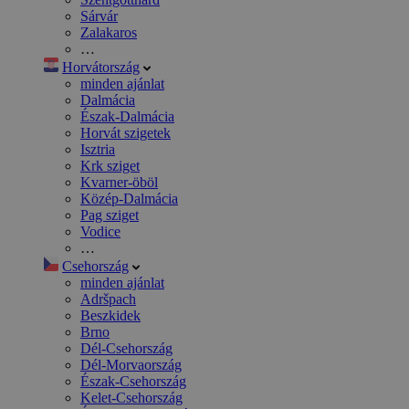
Sárvár
Zalakaros
…
Horvátország
minden ajánlat
Dalmácia
Észak-Dalmácia
Horvát szigetek
Isztria
Krk sziget
Kvarner-öböl
Közép-Dalmácia
Pag sziget
Vodice
…
Csehország
minden ajánlat
Adršpach
Beszkidek
Brno
Dél-Csehország
Dél-Morvaország
Észak-Csehország
Kelet-Csehország