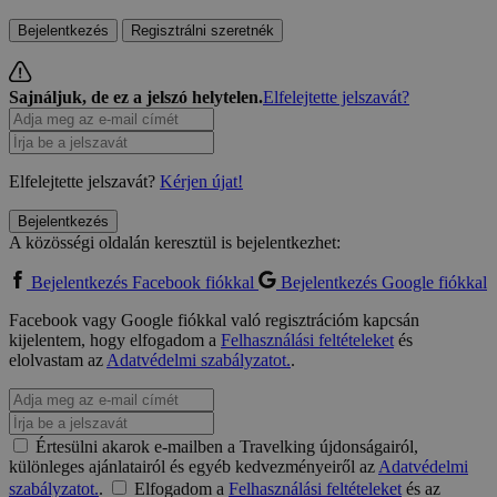
Bejelentkezés
Regisztrálni szeretnék
Sajnáljuk, de ez a jelszó helytelen.
Elfelejtette jelszavát?
Elfelejtette jelszavát?
Kérjen újat!
Bejelentkezés
A közösségi oldalán keresztül is bejelentkezhet:
Bejelentkezés Facebook fiókkal
Bejelentkezés Google fiókkal
Facebook vagy Google fiókkal való regisztrációm kapcsán
kijelentem, hogy elfogadom a
Felhasználási feltételeket
és
elolvastam az
Adatvédelmi szabályzatot.
.
Értesülni akarok e-mailben a Travelking újdonságairól,
különleges ajánlatairól és egyéb kedvezményeiről az
Adatvédelmi
szabályzatot.
.
Elfogadom a
Felhasználási feltételeket
és az