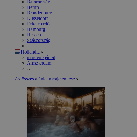
Bajorország
Berlin
Brandenburg
Düsseldorf
Fekete erdő
Hamburg
Hessen
Szászország
…
Hollandia
minden ajánlat
Amszterdam
…
Az összes ajánlat megjelenítése