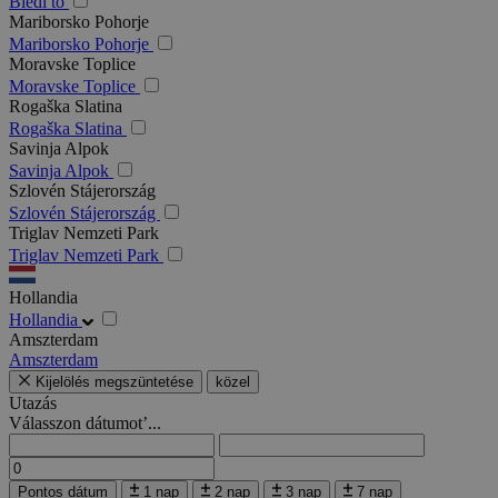
Bledi tó
Mariborsko Pohorje
Mariborsko Pohorje
Moravske Toplice
Moravske Toplice
Rogaška Slatina
Rogaška Slatina
Savinja Alpok
Savinja Alpok
Szlovén Stájerország
Szlovén Stájerország
Triglav Nemzeti Park
Triglav Nemzeti Park
Hollandia
Hollandia
Amszterdam
Amszterdam
Kijelölés megszüntetése
közel
Utazás
Válasszon dátumot’...
Pontos dátum
1 nap
2 nap
3 nap
7 nap