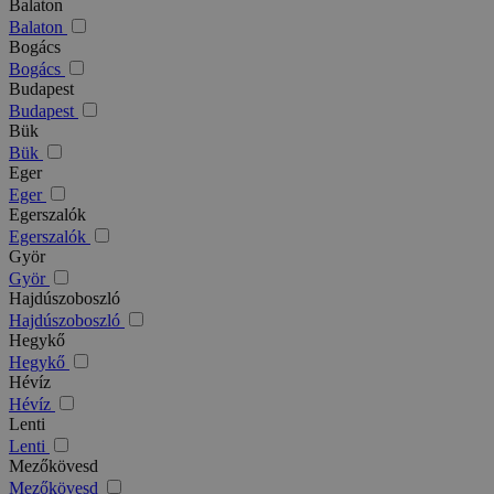
Balaton
Balaton
Bogács
Bogács
Budapest
Budapest
Bük
Bük
Eger
Eger
Egerszalók
Egerszalók
Györ
Györ
Hajdúszoboszló
Hajdúszoboszló
Hegykő
Hegykő
Hévíz
Hévíz
Lenti
Lenti
Mezőkövesd
Mezőkövesd