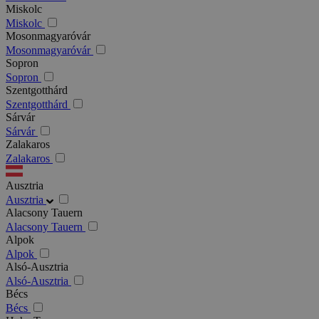
Miskolc
Miskolc
Mosonmagyaróvár
Mosonmagyaróvár
Sopron
Sopron
Szentgotthárd
Szentgotthárd
Sárvár
Sárvár
Zalakaros
Zalakaros
Ausztria
Ausztria
Alacsony Tauern
Alacsony Tauern
Alpok
Alpok
Alsó-Ausztria
Alsó-Ausztria
Bécs
Bécs