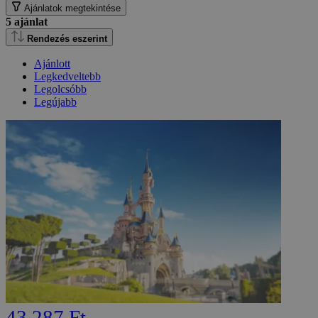
Ajánlatok megtekintése
5
ajánlat
Rendezés eszerint
Ajánlott
Legkedveltebb
Legolcsóbb
Legújabb
43 287 Ft