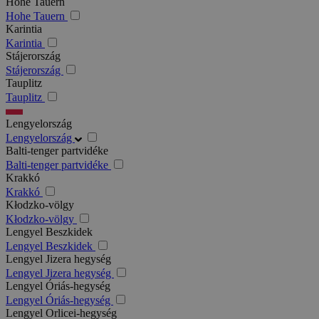
Hohe Tauern
Hohe Tauern
Karintia
Karintia
Stájerország
Stájerország
Tauplitz
Tauplitz
Lengyelország
Lengyelország
Balti-tenger partvidéke
Balti-tenger partvidéke
Krakkó
Krakkó
Kłodzko-völgy
Kłodzko-völgy
Lengyel Beszkidek
Lengyel Beszkidek
Lengyel Jizera hegység
Lengyel Jizera hegység
Lengyel Óriás-hegység
Lengyel Óriás-hegység
Lengyel Orlicei-hegység