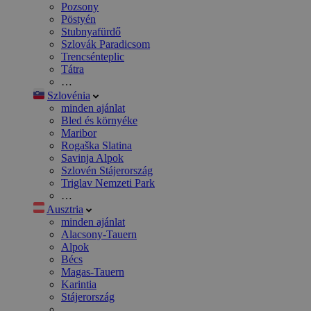
Pozsony
Pöstyén
Stubnyafürdő
Szlovák Paradicsom
Trencsénteplic
Tátra
…
Szlovénia
minden ajánlat
Bled és környéke
Maribor
Rogaška Slatina
Savinja Alpok
Szlovén Stájerország
Triglav Nemzeti Park
…
Ausztria
minden ajánlat
Alacsony-Tauern
Alpok
Bécs
Magas-Tauern
Karintia
Stájerország
…