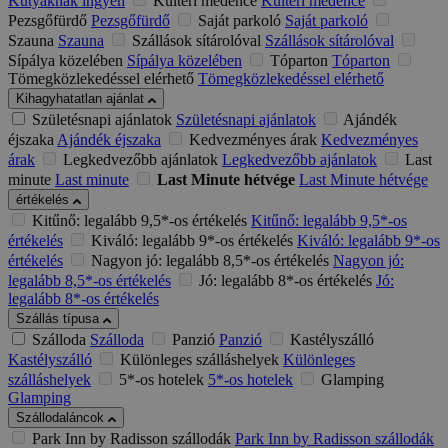
Kutyáknak ingyen
Kültéri medence
Kültéri medence
Pezsgőfürdő
Pezsgőfürdő
Saját parkoló
Saját parkoló
Szauna
Szauna
Szállások sítárolóval
Szállások sítárolóval
Sípálya közelében
Sípálya közelében
Tóparton
Tóparton
Tömegközlekedéssel elérhető
Tömegközlekedéssel elérhető
Kihagyhatatlan ajánlat
Születésnapi ajánlatok
Születésnapi ajánlatok
Ajándék
éjszaka
Ajándék éjszaka
Kedvezményes árak
Kedvezményes
árak
Legkedvezőbb ajánlatok
Legkedvezőbb ajánlatok
Last
minute
Last minute
Last Minute hétvége
Last Minute hétvége
értékelés
Kitűnő: legalább 9,5*-os értékelés
Kitűnő: legalább 9,5*-os
értékelés
Kiváló: legalább 9*-os értékelés
Kiváló: legalább 9*-os
értékelés
Nagyon jó: legalább 8,5*-os értékelés
Nagyon jó:
legalább 8,5*-os értékelés
Jó: legalább 8*-os értékelés
Jó:
legalább 8*-os értékelés
Szállás típusa
Szálloda
Szálloda
Panzió
Panzió
Kastélyszálló
Kastélyszálló
Különleges szálláshelyek
Különleges
szálláshelyek
5*-os hotelek
5*-os hotelek
Glamping
Glamping
Szállodaláncok
Park Inn by Radisson szállodák
Park Inn by Radisson szállodák