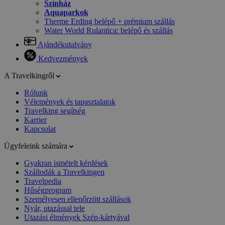
Színház
Aquaparkok
Therme Erding belépő + prémium szállás
Water World Rulantica: belépő és szállás
Ajándékutalvány
Kedvezmények
A Travelkingről
Rólunk
Vélemények és tapasztalatok
Travelking segítség
Karrier
Kapcsolat
Ügyfeleink számára
Gyakran ismételt kérdések
Szállodák a Travelkingen
Travelpedia
Hűségprogram
Személyesen ellenőrzött szállások
Nyár, utazással tele
Utazási élmények Szép-kártyával