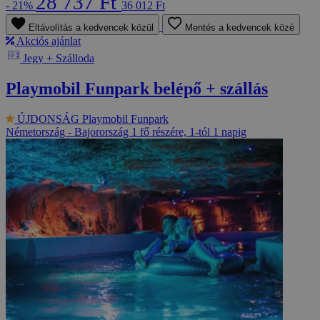
28 737 Ft
- 21%
36 012 Ft
Eltávolítás a kedvencek közül
Mentés a kedvencek közé
Akciós ajánlat
Jegy + Szálloda
Playmobil Funpark belépő + szállás
ÚJDONSÁG
Playmobil Funpark
Németország - Bajorország
1 fő részére, 1-tól 1 napig