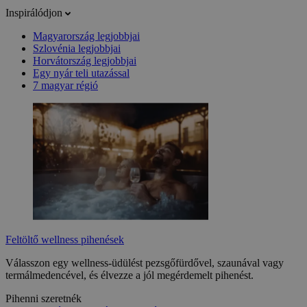
Inspirálódjon
Magyarország legjobbjai
Szlovénia legjobbjai
Horvátország legjobbjai
Egy nyár teli utazással
7 magyar régió
Feltöltő wellness pihenések
Válasszon egy wellness-üdülést pezsgőfürdővel, szaunával vagy
termálmedencével, és élvezze a jól megérdemelt pihenést.
Pihenni szeretnék