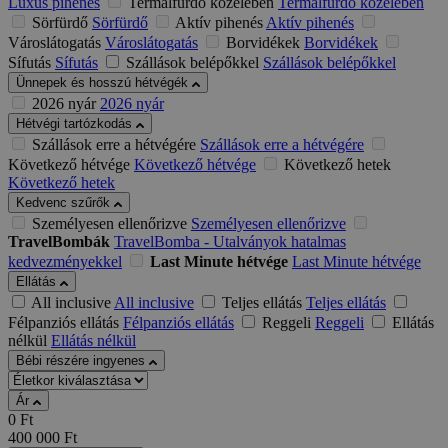
Luxus pihenés
Termálfürdő közelében
Termálfürdő közelében
Sörfürdő
Sörfürdő
Aktív pihenés
Aktív pihenés
Városlátogatás
Városlátogatás
Borvidékek
Borvidékek
Sífutás
Sífutás
Szállások belépőkkel
Szállások belépőkkel
Ünnepek és hosszú hétvégék
2026 nyár
2026 nyár
Hétvégi tartózkodás
Szállások erre a hétvégére
Szállások erre a hétvégére
Következő hétvége
Következő hétvége
Következő hetek
Következő hetek
Kedvenc szűrők
Személyesen ellenőrizve
Személyesen ellenőrizve
TravelBombák
TravelBomba - Utalványok hatalmas
kedvezményekkel
Last Minute hétvége
Last Minute hétvége
Ellátás
All inclusive
All inclusive
Teljes ellátás
Teljes ellátás
Félpanziós ellátás
Félpanziós ellátás
Reggeli
Reggeli
Ellátás
nélkül
Ellátás nélkül
Bébi részére ingyenes
Ár
0
Ft
400 000
Ft