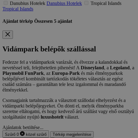
Danubius Hotelek
Danubius Hotelek
Tropical Islands
Tropical Islands
Ajánlat térkép
Összesen
5
ajánlat
Vidámpark belépők szállással
Fedezze fel a vidámparkok varázsát, és élvezze a kalandokkal és
nevetéssel teli, felejthetetlen pihenést! A
Disneyland
, a
Legoland
, a
Playmobil FunPark
, az
Europa-Park
és más élményparkok
belépőjével kombinált tartózkodás tökéletes választás az egész
család számára – garantáltan tele lesz izgalommal és maradandó
élményekkel.
Csomagjaink tartalmazzák a választott szállodai elhelyezést és a
vidámparki belépőjegyeket. Ön dönti el, melyik élményparkba
szeretne ellátogatni, és hogy kedvező árú szállást vagy első osztályú
szolgáltatást nyújtó
luxushotelt
választ.
Ajánlatok betöltése...
Szűrő
0
közel
szűrő
Térkép megjelenítése