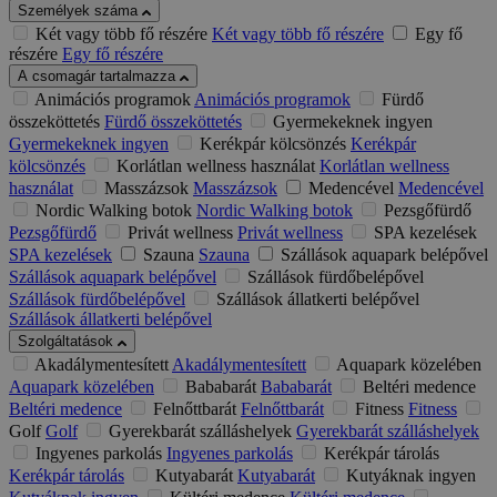
Személyek száma
Két vagy több fő részére
Két vagy több fő részére
Egy fő
részére
Egy fő részére
A csomagár tartalmazza
Animációs programok
Animációs programok
Fürdő
összeköttetés
Fürdő összeköttetés
Gyermekeknek ingyen
Gyermekeknek ingyen
Kerékpár kölcsönzés
Kerékpár
kölcsönzés
Korlátlan wellness használat
Korlátlan wellness
használat
Masszázsok
Masszázsok
Medencével
Medencével
Nordic Walking botok
Nordic Walking botok
Pezsgőfürdő
Pezsgőfürdő
Privát wellness
Privát wellness
SPA kezelések
SPA kezelések
Szauna
Szauna
Szállások aquapark belépővel
Szállások aquapark belépővel
Szállások fürdőbelépővel
Szállások fürdőbelépővel
Szállások állatkerti belépővel
Szállások állatkerti belépővel
Szolgáltatások
Akadálymentesített
Akadálymentesített
Aquapark közelében
Aquapark közelében
Bababarát
Bababarát
Beltéri medence
Beltéri medence
Felnőttbarát
Felnőttbarát
Fitness
Fitness
Golf
Golf
Gyerekbarát szálláshelyek
Gyerekbarát szálláshelyek
Ingyenes parkolás
Ingyenes parkolás
Kerékpár tárolás
Kerékpár tárolás
Kutyabarát
Kutyabarát
Kutyáknak ingyen