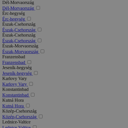
Dél-Morvaország
Dél-Morvaország
Érc-hegység
Érc-hegység
Észak-Csehország
Észak-Csehország
Észak-Csehország
Észak-Csehország
Észak-Morvaország
Észak-Morvaország
Franzensbad
Franzensbad
Jeseník-hegység
Jeseník-hegység
Karlovy Vary
Karlovy Vary
Konstantinbad
Konstantinbad
Kutná Hora
Kutná Hora
Közép-Csehország
Közép-Csehország
Lednice-Valtice
Lednice-Valtice