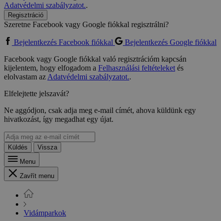
Adatvédelmi szabályzatot.
.
Regisztráció
Szeretne Facebook vagy Google fiókkal regisztrálni?
Bejelentkezés Facebook fiókkal
Bejelentkezés Google fiókkal
Facebook vagy Google fiókkal való regisztrációm kapcsán
kijelentem, hogy elfogadom a
Felhasználási feltételeket
és
elolvastam az
Adatvédelmi szabályzatot.
.
Elfelejtette jelszavát?
Ne aggódjon, csak adja meg e-mail címét, ahova küldünk egy
hivatkozást, így megadhat egy újat.
Küldés
Vissza
Menu
Zavřít menu
Vidámparkok