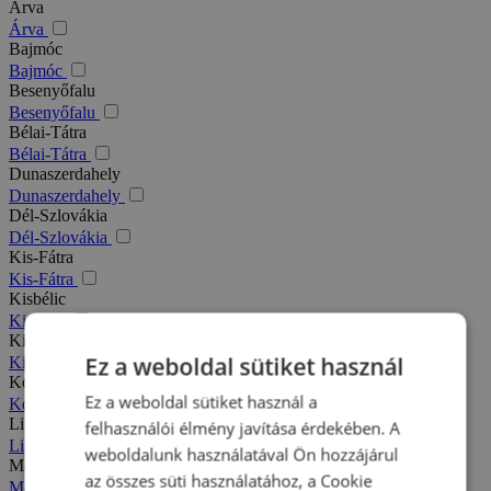
Árva
Árva
Bajmóc
Bajmóc
Besenyőfalu
Besenyőfalu
Bélai-Tátra
Bélai-Tátra
Dunaszerdahely
Dunaszerdahely
Dél-Szlovákia
Dél-Szlovákia
Kis-Fátra
Kis-Fátra
Kisbélic
Kisbélic
Kiszucai-Beszkidek
Ez a weboldal sütiket használ
Kiszucai-Beszkidek
Komárno
Ez a weboldal sütiket használ a
Komárno
Liptó
felhasználói élmény javítása érdekében. A
Liptó
weboldalunk használatával Ön hozzájárul
Magas-Tátra
az összes süti használatához, a Cookie
Magas-Tátra