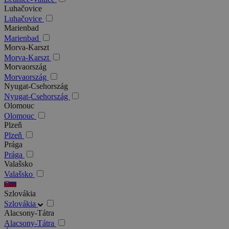
Luhačovice
Luhačovice
Marienbad
Marienbad
Morva-Karszt
Morva-Karszt
Morvaország
Morvaország
Nyugat-Csehország
Nyugat-Csehország
Olomouc
Olomouc
Plzeň
Plzeň
Prága
Prága
Valašsko
Valašsko
Szlovákia
Szlovákia
Alacsony-Tátra
Alacsony-Tátra