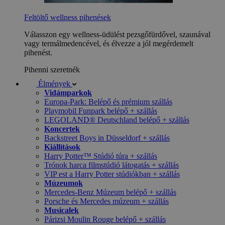
Feltöltő wellness pihenések
Válasszon egy wellness-üdülést pezsgőfürdővel, szaunával
vagy termálmedencével, és élvezze a jól megérdemelt
pihenést.
Pihenni szeretnék
Élmények
Vidámparkok
Europa-Park: Belépő és prémium szállás
Playmobil Funpark belépő + szállás
LEGOLAND® Deutschland belépő + szállás
Koncertek
Backstreet Boys in Düsseldorf + szállás
Kiállítások
Harry Potter™ Stúdió túra + szállás
Trónok harca filmstúdió látogatás + szállás
VIP est a Harry Potter stúdiókban + szállás
Múzeumok
Mercedes-Benz Múzeum belépő + szállás
Porsche és Mercedes múzeum + szállás
Musicalek
Párizsi Moulin Rouge belépő + szállás