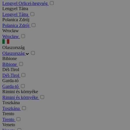
Lengyel Orlicei-hegység
Lengyel Tátra
Lengyel Tátra
Polanica Zdrój
Polanica Zdrój
Wrocław
Wrocław
Olaszország
Olaszország
Bibione
Bibione
Dél-Tirol
Dél-Tirol
Garda-tó
Garda-tó
Rimini és környéke
Rimini és környéke
Toszkána
Toszkána
Trento
Trento
Veneto