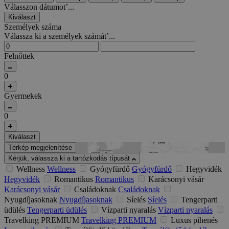
Válasszon dátumot’...
Kiválaszt
Személyek száma
Válassza ki a személyek számát’...
Felnőttek
0
Gyermekek
0
Kiválaszt
Térkép megjelenítése
Kérjük, válassza ki a tartózkodás típusát
Wellness
Wellness
Gyógyfürdő
Gyógyfürdő
Hegyvidék
Hegyvidék
Romantikus
Romantikus
Karácsonyi vásár
Karácsonyi vásár
Családoknak
Családoknak
Nyugdíjasoknak
Nyugdíjasoknak
Síelés
Síelés
Tengerparti
üdülés
Tengerparti üdülés
Vízparti nyaralás
Vízparti nyaralás
Travelking PREMIUM
Travelking PREMIUM
Luxus pihenés