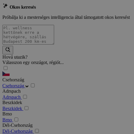
Okos keresés
Próbálja ki a mesterséges intelligencia által támogatott okos keresést
Hová utazik?
Válasszon egy országot, régiót...
Csehország
Csehország
Adrspach
Adrspach
Beszkidek
Beszkidek
Brno
Brno
Dél-Csehország
Dél-Csehország