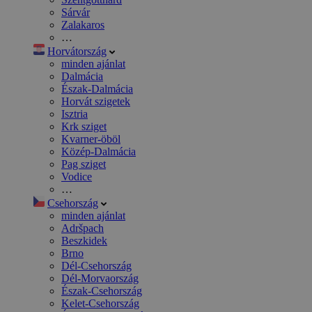
Sárvár
Zalakaros
…
Horvátország
minden ajánlat
Dalmácia
Észak-Dalmácia
Horvát szigetek
Isztria
Krk sziget
Kvarner-öböl
Közép-Dalmácia
Pag sziget
Vodice
…
Csehország
minden ajánlat
Adršpach
Beszkidek
Brno
Dél-Csehország
Dél-Morvaország
Észak-Csehország
Kelet-Csehország