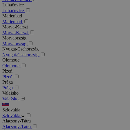
Luhačovice
Luhačovice
Marienbad
Marienbad
Morva-Karszt
Morva-Karszt
Morvaország
Morvaország
Nyugat-Csehország
Nyugat-Csehország
Olomouc
Olomouc
Plzeň
Plzeň
Prága
Prága
Valašsko
Valašsko
Szlovákia
Szlovákia
Alacsony-Tátra
Alacsony-Tátra