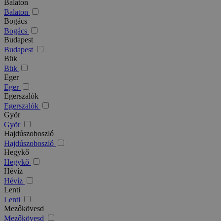
Balaton
Balaton
Bogács
Bogács
Budapest
Budapest
Bük
Bük
Eger
Eger
Egerszalók
Egerszalók
Györ
Györ
Hajdúszoboszló
Hajdúszoboszló
Hegykő
Hegykő
Hévíz
Hévíz
Lenti
Lenti
Mezőkövesd
Mezőkövesd