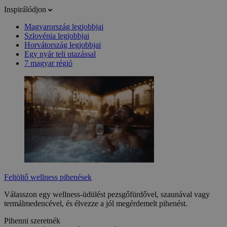
Inspirálódjon
Magyarország legjobbjai
Szlovénia legjobbjai
Horvátország legjobbjai
Egy nyár teli utazással
7 magyar régió
Feltöltő wellness pihenések
Válasszon egy wellness-üdülést pezsgőfürdővel, szaunával vagy
termálmedencével, és élvezze a jól megérdemelt pihenést.
Pihenni szeretnék