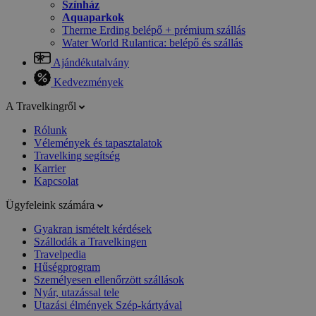
Színház
Aquaparkok
Therme Erding belépő + prémium szállás
Water World Rulantica: belépő és szállás
Ajándékutalvány
Kedvezmények
A Travelkingről
Rólunk
Vélemények és tapasztalatok
Travelking segítség
Karrier
Kapcsolat
Ügyfeleink számára
Gyakran ismételt kérdések
Szállodák a Travelkingen
Travelpedia
Hűségprogram
Személyesen ellenőrzött szállások
Nyár, utazással tele
Utazási élmények Szép-kártyával