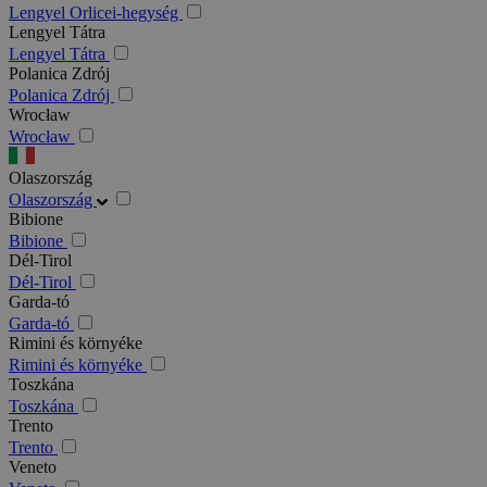
Lengyel Orlicei-hegység
Lengyel Tátra
Lengyel Tátra
Polanica Zdrój
Polanica Zdrój
Wrocław
Wrocław
Olaszország
Olaszország
Bibione
Bibione
Dél-Tirol
Dél-Tirol
Garda-tó
Garda-tó
Rimini és környéke
Rimini és környéke
Toszkána
Toszkána
Trento
Trento
Veneto