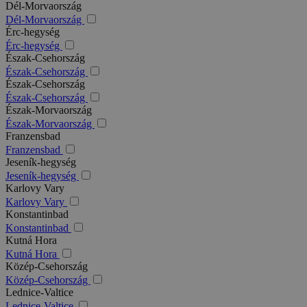
Dél-Morvaország
Dél-Morvaország
Érc-hegység
Érc-hegység
Észak-Csehország
Észak-Csehország
Észak-Csehország
Észak-Csehország
Észak-Morvaország
Észak-Morvaország
Franzensbad
Franzensbad
Jeseník-hegység
Jeseník-hegység
Karlovy Vary
Karlovy Vary
Konstantinbad
Konstantinbad
Kutná Hora
Kutná Hora
Közép-Csehország
Közép-Csehország
Lednice-Valtice
Lednice-Valtice