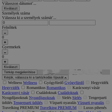
Válasszon dátumot’...
Kiválaszt
Személyek száma
Válassza ki a személyek számát’...
Felnőttek
0
Gyermekek
0
Kiválaszt
Térkép megjelenítése
Kérjük, válassza ki a tartózkodás típusát
Wellness
Wellness
Gyógyfürdő
Gyógyfürdő
Hegyvidék
Hegyvidék
Romantikus
Romantikus
Karácsonyi vásár
Karácsonyi vásár
Családoknak
Családoknak
Nyugdíjasoknak
Nyugdíjasoknak
Síelés
Síelés
Tengerparti
üdülés
Tengerparti üdülés
Vízparti nyaralás
Vízparti nyaralás
Travelking PREMIUM
Travelking PREMIUM
Luxus pihenés