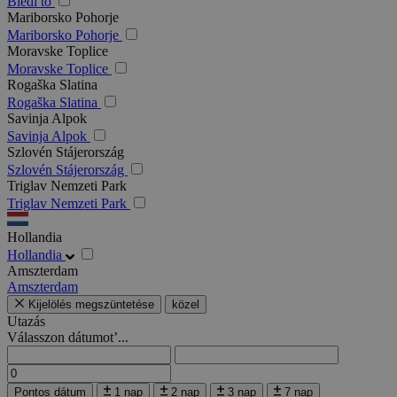
Bledi tó
Mariborsko Pohorje
Mariborsko Pohorje
Moravske Toplice
Moravske Toplice
Rogaška Slatina
Rogaška Slatina
Savinja Alpok
Savinja Alpok
Szlovén Stájerország
Szlovén Stájerország
Triglav Nemzeti Park
Triglav Nemzeti Park
Hollandia
Hollandia
Amszterdam
Amszterdam
Kijelölés megszüntetése
közel
Utazás
Válasszon dátumot’...
Pontos dátum
1 nap
2 nap
3 nap
7 nap