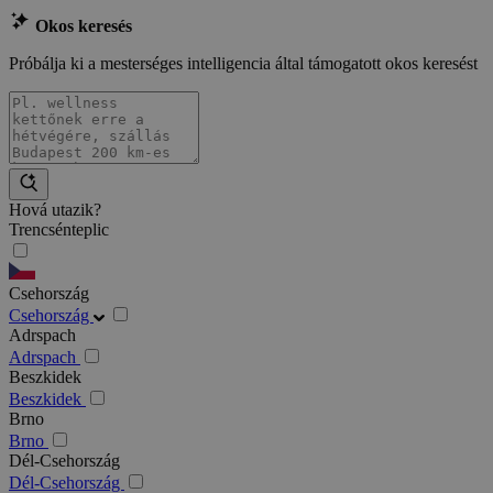
Okos keresés
Próbálja ki a mesterséges intelligencia által támogatott okos keresést
Hová utazik?
Trencsénteplic
Csehország
Csehország
Adrspach
Adrspach
Beszkidek
Beszkidek
Brno
Brno
Dél-Csehország
Dél-Csehország