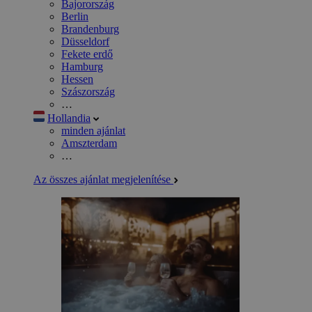
Bajorország
Berlin
Brandenburg
Düsseldorf
Fekete erdő
Hamburg
Hessen
Szászország
…
Hollandia
minden ajánlat
Amszterdam
…
Az összes ajánlat megjelenítése