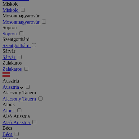
Miskolc
Miskolc
Mosonmagyaróvár
Mosonmagyaróvár
Sopron
Sopron
Szentgotthárd
Szentgotthárd
Sárvár
Sárvár
Zalakaros
Zalakaros
Ausztria
Ausztria
Alacsony Tauern
Alacsony Tauern
Alpok
Alpok
Alsó-Ausztria
Alsó-Ausztria
Bécs
Bécs