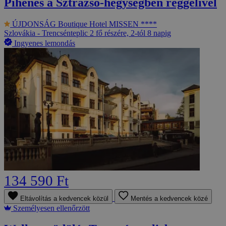
Pihenés a Sztrázsó-hegységben reggelivel
ÚJDONSÁG
Boutique Hotel MISSEN ****
Szlovákia - Trencsénteplic
2 fő részére, 2-tól 8 napig
Ingyenes lemondás
134 590 Ft
Eltávolítás a kedvencek közül
Mentés a kedvencek közé
Személyesen ellenőrzött