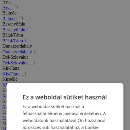
Árva
Árva
Bajmóc
Bajmóc
Besenyőfalu
Besenyőfalu
Bélai-Tátra
Bélai-Tátra
Dunaszerdahely
Dunaszerdahely
Dél-Szlovákia
Dél-Szlovákia
Kis-Fátra
Kis-Fátra
Kisbélic
Kisbélic
Kiszucai-Beszkidek
Ez a weboldal sütiket használ
Kiszucai-Beszkidek
Komárno
Ez a weboldal sütiket használ a
Komárno
Liptó
felhasználói élmény javítása érdekében. A
Liptó
weboldalunk használatával Ön hozzájárul
Magas-Tátra
az összes süti használatához, a Cookie
Magas-Tátra