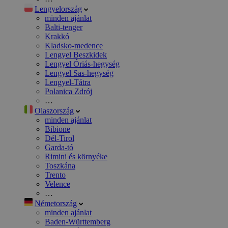
Lengyelország
minden ajánlat
Balti-tenger
Krakkó
Kladsko-medence
Lengyel Beszkidek
Lengyel Óriás-hegység
Lengyel Sas-hegység
Lengyel-Tátra
Polanica Zdrój
…
Olaszország
minden ajánlat
Bibione
Dél-Tirol
Garda-tó
Rimini és környéke
Toszkána
Trento
Velence
…
Németország
minden ajánlat
Baden-Württemberg