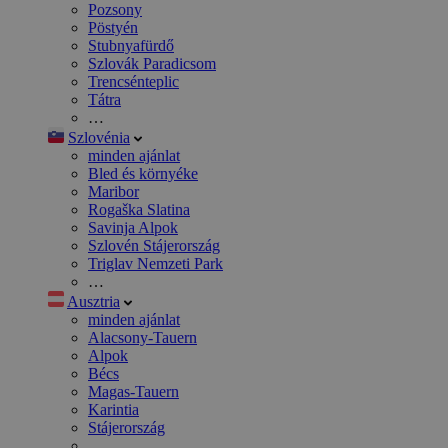
Pozsony
Pöstyén
Stubnyafürdő
Szlovák Paradicsom
Trencsénteplic
Tátra
…
Szlovénia
minden ajánlat
Bled és környéke
Maribor
Rogaška Slatina
Savinja Alpok
Szlovén Stájerország
Triglav Nemzeti Park
…
Ausztria
minden ajánlat
Alacsony-Tauern
Alpok
Bécs
Magas-Tauern
Karintia
Stájerország
…