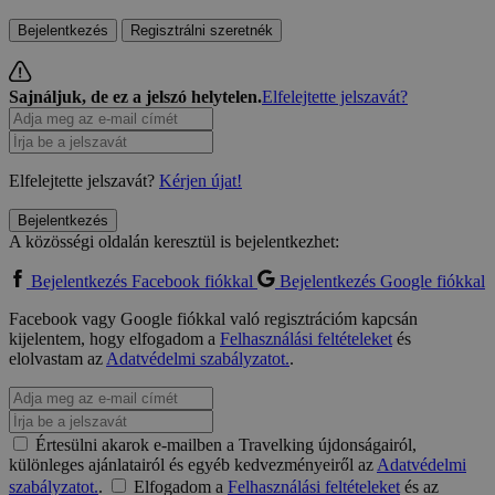
Bejelentkezés
Regisztrálni szeretnék
Sajnáljuk, de ez a jelszó helytelen.
Elfelejtette jelszavát?
Elfelejtette jelszavát?
Kérjen újat!
Bejelentkezés
A közösségi oldalán keresztül is bejelentkezhet:
Bejelentkezés Facebook fiókkal
Bejelentkezés Google fiókkal
Facebook vagy Google fiókkal való regisztrációm kapcsán
kijelentem, hogy elfogadom a
Felhasználási feltételeket
és
elolvastam az
Adatvédelmi szabályzatot.
.
Értesülni akarok e-mailben a Travelking újdonságairól,
különleges ajánlatairól és egyéb kedvezményeiről az
Adatvédelmi
szabályzatot.
.
Elfogadom a
Felhasználási feltételeket
és az