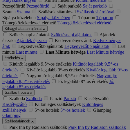
Kutyáknak ingyen
Kültéri medence
Kültéri medence
Pezsgőfürdő
Pezsgőfürdő
Saját parkoló
Saját parkoló
Szauna
Szauna
Szállások sítárolóval
Szállások sítárolóval
Sípálya közelében
Sípálya közelében
Tóparton
Tóparton
Tömegközlekedéssel elérhető
Tömegközlekedéssel elérhető
Kihagyhatatlan ajánlat
Születésnapi ajánlatok
Születésnapi ajánlatok
Ajándék
éjszaka
Ajándék éjszaka
Kedvezményes árak
Kedvezményes
árak
Legkedvezőbb ajánlatok
Legkedvezőbb ajánlatok
Last
minute
Last minute
Last Minute hétvége
Last Minute hétvége
értékelés
Kitűnő: legalább 9,5*-os értékelés
Kitűnő: legalább 9,5*-os
értékelés
Kiváló: legalább 9*-os értékelés
Kiváló: legalább 9*-os
értékelés
Nagyon jó: legalább 8,5*-os értékelés
Nagyon jó:
legalább 8,5*-os értékelés
Jó: legalább 8*-os értékelés
Jó:
legalább 8*-os értékelés
Szállás típusa
Szálloda
Szálloda
Panzió
Panzió
Kastélyszálló
Kastélyszálló
Különleges szálláshelyek
Különleges
szálláshelyek
5*-os hotelek
5*-os hotelek
Glamping
Glamping
Szállodaláncok
Park Inn by Radisson szállodák
Park Inn by Radisson szállodák