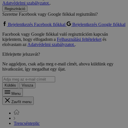
Adatvédelmi szabályzatot.
.
Regisztráció
Szeretne Facebook vagy Google fiókkal regisztrálni?
Bejelentkezés Facebook fiókkal
Bejelentkezés Google fiókkal
Facebook vagy Google fiókkal való regisztrációm kapcsán
kijelentem, hogy elfogadom a
Felhasználási feltételeket
és
elolvastam az
Adatvédelmi szabályzatot.
.
Elfelejtette jelszavát?
Ne aggódjon, csak adja meg e-mail címét, ahova küldünk egy
hivatkozást, így megadhat egy újat.
Küldés
Vissza
Menu
Zavřít menu
Trencsénteplic