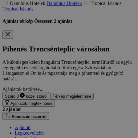
Danubius Hotelek
Danubius Hotelek
Tropical Islands
Tropical Islands
Ajánlat térkép
Összesen
2
ajánlat
Pihenés Trencsénteplic városában
A különleges keleti hangulatú Trencsénteplici termálfürdő az egyik
legrégebbi és leglátogatottabb fürdő egész Szlovákiában.
Látogasson el Ön is és tapasztalja meg a pihentető és gyógyító
hatását.
Ajánlatok betöltése...
Szűrő
0
közel
szűrő
Térkép megjelenítése
Ajánlatok megtekintése
2
ajánlat
Rendezés eszerint
Ajánlott
Legkedveltebb