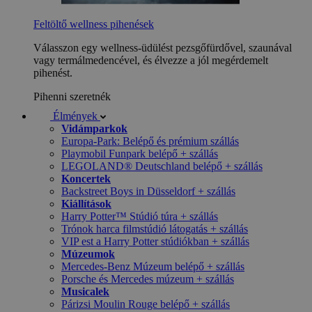
Feltöltő wellness pihenések
Válasszon egy wellness-üdülést pezsgőfürdővel, szaunával
vagy termálmedencével, és élvezze a jól megérdemelt
pihenést.
Pihenni szeretnék
Élmények
Vidámparkok
Europa-Park: Belépő és prémium szállás
Playmobil Funpark belépő + szállás
LEGOLAND® Deutschland belépő + szállás
Koncertek
Backstreet Boys in Düsseldorf + szállás
Kiállítások
Harry Potter™ Stúdió túra + szállás
Trónok harca filmstúdió látogatás + szállás
VIP est a Harry Potter stúdiókban + szállás
Múzeumok
Mercedes-Benz Múzeum belépő + szállás
Porsche és Mercedes múzeum + szállás
Musicalek
Párizsi Moulin Rouge belépő + szállás