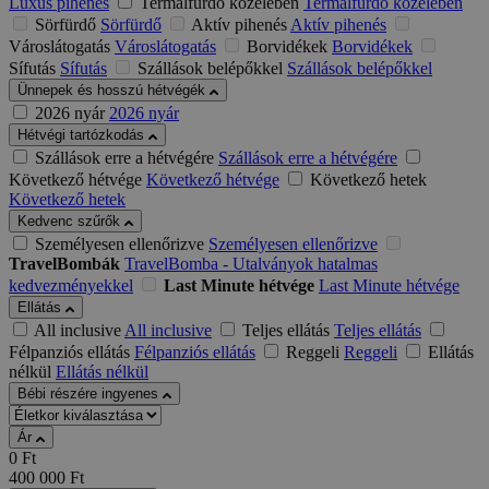
Luxus pihenés
Termálfürdő közelében
Termálfürdő közelében
Sörfürdő
Sörfürdő
Aktív pihenés
Aktív pihenés
Városlátogatás
Városlátogatás
Borvidékek
Borvidékek
Sífutás
Sífutás
Szállások belépőkkel
Szállások belépőkkel
Ünnepek és hosszú hétvégék
2026 nyár
2026 nyár
Hétvégi tartózkodás
Szállások erre a hétvégére
Szállások erre a hétvégére
Következő hétvége
Következő hétvége
Következő hetek
Következő hetek
Kedvenc szűrők
Személyesen ellenőrizve
Személyesen ellenőrizve
TravelBombák
TravelBomba - Utalványok hatalmas
kedvezményekkel
Last Minute hétvége
Last Minute hétvége
Ellátás
All inclusive
All inclusive
Teljes ellátás
Teljes ellátás
Félpanziós ellátás
Félpanziós ellátás
Reggeli
Reggeli
Ellátás
nélkül
Ellátás nélkül
Bébi részére ingyenes
Ár
0
Ft
400 000
Ft