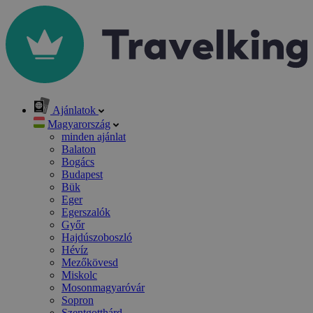
Ajánlatok
Magyarország
minden ajánlat
Balaton
Bogács
Budapest
Bük
Eger
Egerszalók
Győr
Hajdúszoboszló
Hévíz
Mezőkövesd
Miskolc
Mosonmagyaróvár
Sopron
Szentgotthárd