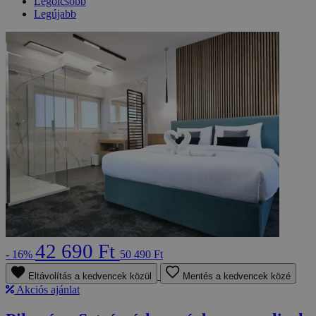
Legolcsóbb
Legújabb
42 690 Ft
- 16%
50 490 Ft
Eltávolítás a kedvencek közül
Mentés a kedvencek közé
Akciós ajánlat