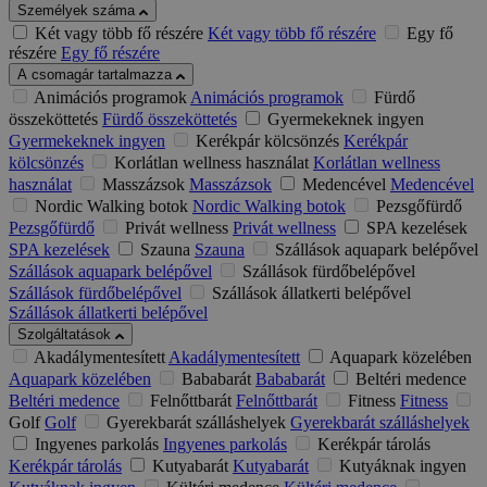
Személyek száma
Két vagy több fő részére
Két vagy több fő részére
Egy fő
részére
Egy fő részére
A csomagár tartalmazza
Animációs programok
Animációs programok
Fürdő
összeköttetés
Fürdő összeköttetés
Gyermekeknek ingyen
Gyermekeknek ingyen
Kerékpár kölcsönzés
Kerékpár
kölcsönzés
Korlátlan wellness használat
Korlátlan wellness
használat
Masszázsok
Masszázsok
Medencével
Medencével
Nordic Walking botok
Nordic Walking botok
Pezsgőfürdő
Pezsgőfürdő
Privát wellness
Privát wellness
SPA kezelések
SPA kezelések
Szauna
Szauna
Szállások aquapark belépővel
Szállások aquapark belépővel
Szállások fürdőbelépővel
Szállások fürdőbelépővel
Szállások állatkerti belépővel
Szállások állatkerti belépővel
Szolgáltatások
Akadálymentesített
Akadálymentesített
Aquapark közelében
Aquapark közelében
Bababarát
Bababarát
Beltéri medence
Beltéri medence
Felnőttbarát
Felnőttbarát
Fitness
Fitness
Golf
Golf
Gyerekbarát szálláshelyek
Gyerekbarát szálláshelyek
Ingyenes parkolás
Ingyenes parkolás
Kerékpár tárolás
Kerékpár tárolás
Kutyabarát
Kutyabarát
Kutyáknak ingyen