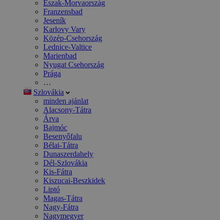
Észak-Morvaország
Franzensbad
Jeseník
Karlovy Vary
Közép-Csehország
Lednice-Valtice
Marienbad
Nyugat Csehország
Prága
…
Szlovákia
minden ajánlat
Alacsony-Tátra
Árva
Bajmóc
Besenyőfalu
Bélai-Tátra
Dunaszerdahely
Dél-Szlovákia
Kis-Fátra
Kiszucai-Beszkidek
Liptó
Magas-Tátra
Nagy-Fátra
Nagymegyer