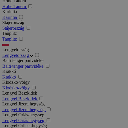
Hohe Tauern
Hohe Tauern
Karintia
Karintia
Stájerország
Stájerország
Tauplitz
Tauplitz
Lengyelország
Lengyelország
Balti-tenger partvidéke
Balti-tenger partvidéke
Krakkó
Krakkó
Kłodzko-völgy
Kłodzko-völgy
Lengyel Beszkidek
Lengyel Beszkidek
Lengyel Jizera hegység
Lengyel Jizera hegység
Lengyel Óriás-hegység
Lengyel Óriás-hegység
Lengyel Orlicei-hegység