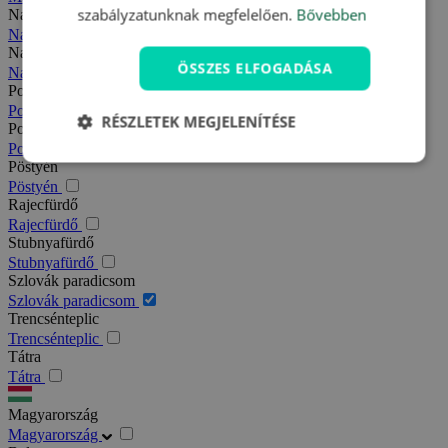
szabályzatunknak megfelelően.
Bővebben
Nagy-Fátra
Nagy-Fátra
Nagymegyer
ÖSSZES ELFOGADÁSA
Nagymegyer
Podhajska
Podhajska
RÉSZLETEK MEGJELENÍTÉSE
Pozsony
Pozsony
Pöstyén
Pöstyén
Rajecfürdő
Rajecfürdő
Stubnyafürdő
Stubnyafürdő
Szlovák paradicsom
Szlovák paradicsom
Trencsénteplic
Trencsénteplic
Tátra
Tátra
Magyarország
Magyarország