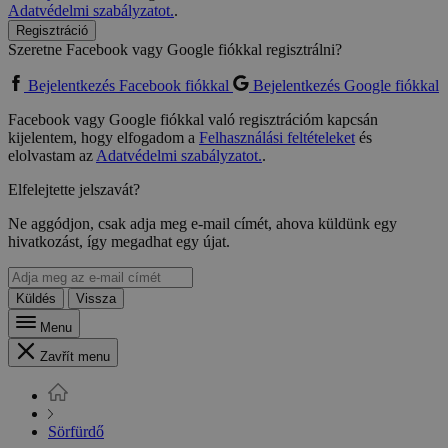
Adatvédelmi szabályzatot.
.
Regisztráció
Szeretne Facebook vagy Google fiókkal regisztrálni?
Bejelentkezés Facebook fiókkal
Bejelentkezés Google fiókkal
Facebook vagy Google fiókkal való regisztrációm kapcsán
kijelentem, hogy elfogadom a
Felhasználási feltételeket
és
elolvastam az
Adatvédelmi szabályzatot.
.
Elfelejtette jelszavát?
Ne aggódjon, csak adja meg e-mail címét, ahova küldünk egy
hivatkozást, így megadhat egy újat.
Küldés
Vissza
Menu
Zavřít menu
Sörfürdő