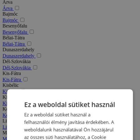
Árva
Árva
Bajmóc
Bajmóc
Besenyőfalu
Besenyőfalu
Bélai-Tátra
Bélai-Tátra
Dunaszerdahely
Dunaszerdahely
Dél-Szlovákia
Dél-Szlovákia
Kis-Fátra
Kis-Fátra
Kisbélic
Kisbélic
Kiszucai-Beszkidek
Ez a weboldal sütiket használ
Kiszucai-Beszkidek
Komárno
Ez a weboldal sütiket használ a
Komárno
Liptó
felhasználói élmény javítása érdekében. A
Liptó
weboldalunk használatával Ön hozzájárul
Magas-Tátra
az összes süti használatához, a Cookie
Magas-Tátra