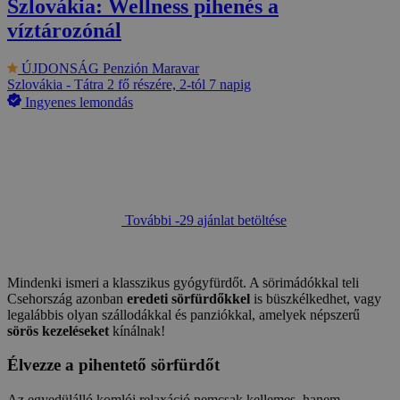
Szlovákia: Wellness pihenés a
víztározónál
ÚJDONSÁG
Penzión Maravar
Szlovákia - Tátra
2 fő részére, 2-tól 7 napig
Ingyenes lemondás
További -29 ajánlat betöltése
Mindenki ismeri a klasszikus gyógyfürdőt. A sörimádókkal teli
Csehország azonban
eredeti sörfürdőkkel
is büszkélkedhet, vagy
legalábbis olyan szállodákkal és panziókkal, amelyek népszerű
sörös kezeléseket
kínálnak!
Élvezze a pihentető sörfürdőt
Az egyedülálló komlói relaxáció nemcsak kellemes, hanem