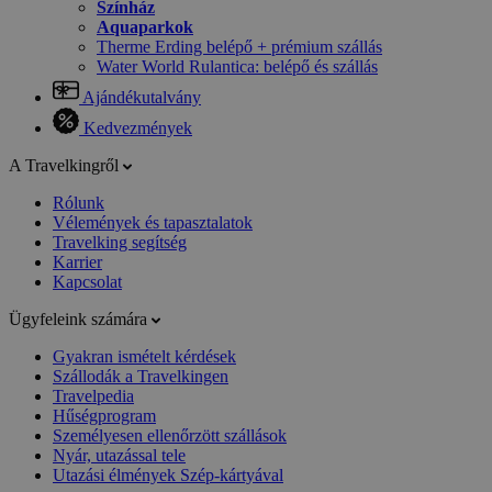
Színház
Aquaparkok
Therme Erding belépő + prémium szállás
Water World Rulantica: belépő és szállás
Ajándékutalvány
Kedvezmények
A Travelkingről
Rólunk
Vélemények és tapasztalatok
Travelking segítség
Karrier
Kapcsolat
Ügyfeleink számára
Gyakran ismételt kérdések
Szállodák a Travelkingen
Travelpedia
Hűségprogram
Személyesen ellenőrzött szállások
Nyár, utazással tele
Utazási élmények Szép-kártyával