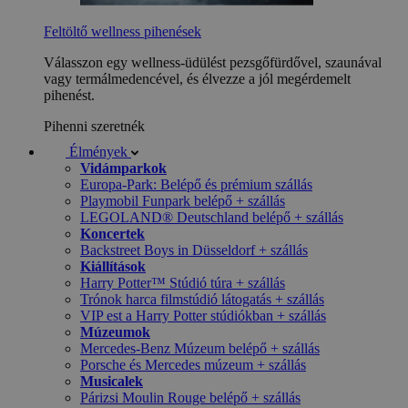
Feltöltő wellness pihenések
Válasszon egy wellness-üdülést pezsgőfürdővel, szaunával
vagy termálmedencével, és élvezze a jól megérdemelt
pihenést.
Pihenni szeretnék
Élmények
Vidámparkok
Europa-Park: Belépő és prémium szállás
Playmobil Funpark belépő + szállás
LEGOLAND® Deutschland belépő + szállás
Koncertek
Backstreet Boys in Düsseldorf + szállás
Kiállítások
Harry Potter™ Stúdió túra + szállás
Trónok harca filmstúdió látogatás + szállás
VIP est a Harry Potter stúdiókban + szállás
Múzeumok
Mercedes-Benz Múzeum belépő + szállás
Porsche és Mercedes múzeum + szállás
Musicalek
Párizsi Moulin Rouge belépő + szállás