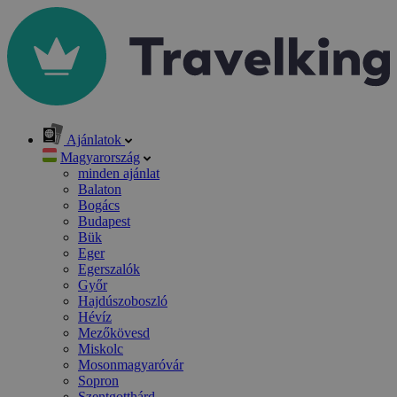
Ajánlatok
Magyarország
minden ajánlat
Balaton
Bogács
Budapest
Bük
Eger
Egerszalók
Győr
Hajdúszoboszló
Hévíz
Mezőkövesd
Miskolc
Mosonmagyaróvár
Sopron
Szentgotthárd