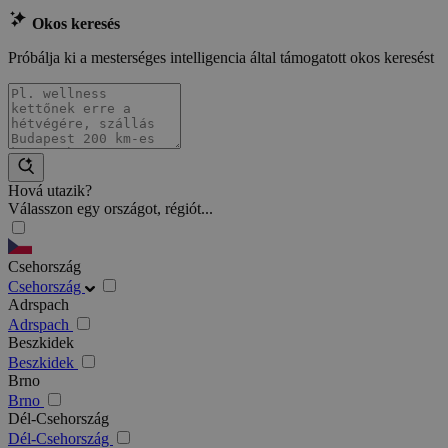
Okos keresés
Próbálja ki a mesterséges intelligencia által támogatott okos keresést
Hová utazik?
Válasszon egy országot, régiót...
Csehország
Csehország
Adrspach
Adrspach
Beszkidek
Beszkidek
Brno
Brno
Dél-Csehország
Dél-Csehország