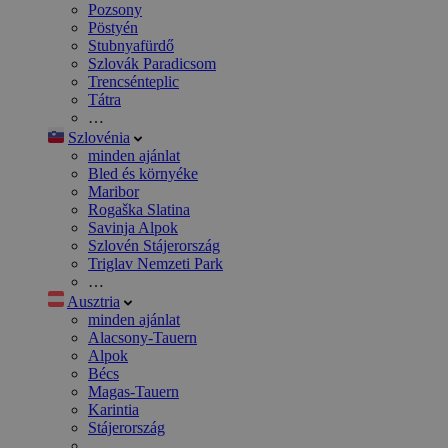
Pozsony
Pöstyén
Stubnyafürdő
Szlovák Paradicsom
Trencsénteplic
Tátra
…
Szlovénia
minden ajánlat
Bled és környéke
Maribor
Rogaška Slatina
Savinja Alpok
Szlovén Stájerország
Triglav Nemzeti Park
…
Ausztria
minden ajánlat
Alacsony-Tauern
Alpok
Bécs
Magas-Tauern
Karintia
Stájerország
…