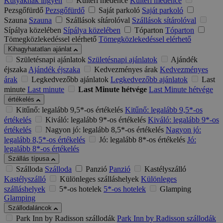
Kutyáknak ingyen
Kültéri medence
Kültéri medence
Pezsgőfürdő
Pezsgőfürdő
Saját parkoló
Saját parkoló
Szauna
Szauna
Szállások sítárolóval
Szállások sítárolóval
Sípálya közelében
Sípálya közelében
Tóparton
Tóparton
Tömegközlekedéssel elérhető
Tömegközlekedéssel elérhető
Kihagyhatatlan ajánlat
Születésnapi ajánlatok
Születésnapi ajánlatok
Ajándék
éjszaka
Ajándék éjszaka
Kedvezményes árak
Kedvezményes
árak
Legkedvezőbb ajánlatok
Legkedvezőbb ajánlatok
Last
minute
Last minute
Last Minute hétvége
Last Minute hétvége
értékelés
Kitűnő: legalább 9,5*-os értékelés
Kitűnő: legalább 9,5*-os
értékelés
Kiváló: legalább 9*-os értékelés
Kiváló: legalább 9*-os
értékelés
Nagyon jó: legalább 8,5*-os értékelés
Nagyon jó:
legalább 8,5*-os értékelés
Jó: legalább 8*-os értékelés
Jó:
legalább 8*-os értékelés
Szállás típusa
Szálloda
Szálloda
Panzió
Panzió
Kastélyszálló
Kastélyszálló
Különleges szálláshelyek
Különleges
szálláshelyek
5*-os hotelek
5*-os hotelek
Glamping
Glamping
Szállodaláncok
Park Inn by Radisson szállodák
Park Inn by Radisson szállodák