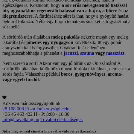
egészséges is. Köztudott, hogy
a sör erős méregtelenítő hatással
bír, ugyanakkor regeneráló hatással van a hajra, a bőrre és az
idegrendszerre
. A fürdőzéshez
sört
is ihat, hogy a gyógyító hatást
belülről fokozza. Néha egy finom tematikus snacket is fogyaszthat a
sör mellé.
A sörfürdő után általában
meleg pakolás
(tekerje magát egy meleg
takaróba) és
pihenés egy nyugágyon
következik. Itt egy pohár
aranyszínű italt is fogyaszthat. Gyakran felár ellenében
meghosszabbíthatja a pihenést a
jacuzzi
,
szauna
vagy
masszázs
.
Nem szereti a sört? Akkor van egy jó hírünk az Ön számára! A
sörfürdők általában különböző típusú fürdőket kínálnak, nem csak a
sörös fajtát. Választhat például
boros, gyógynövényes, aroma-
vagy egyéb fürdőt
.
Közösen már összegyüjtöttünk
28 108 008 Ft -ot jótékonysági célra
.
+36 46 463 422
H - P: 8:00 - 16:30
info@travelking.hu
További elérhetőségek
Adja meg e-mail címét a hírlevélre való feliratkozáshoz