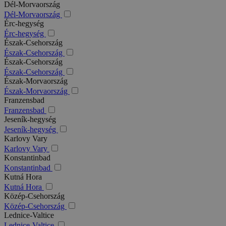
Dél-Morvaország
Dél-Morvaország
Érc-hegység
Érc-hegység
Észak-Csehország
Észak-Csehország
Észak-Csehország
Észak-Csehország
Észak-Morvaország
Észak-Morvaország
Franzensbad
Franzensbad
Jeseník-hegység
Jeseník-hegység
Karlovy Vary
Karlovy Vary
Konstantinbad
Konstantinbad
Kutná Hora
Kutná Hora
Közép-Csehország
Közép-Csehország
Lednice-Valtice
Lednice-Valtice