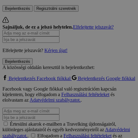
Bejelentkezés
Regisztrálni szeretnék
Sajnáljuk, de ez a jelszó helytelen.
Elfelejtette jelszavát?
Elfelejtette jelszavát?
Kérjen újat!
Bejelentkezés
A közösségi oldalán keresztül is bejelentkezhet:
Bejelentkezés Facebook fiókkal
Bejelentkezés Google fiókkal
Facebook vagy Google fiókkal való regisztrációm kapcsán
kijelentem, hogy elfogadom a
Felhasználási feltételeket
és
elolvastam az
Adatvédelmi szabályzatot.
.
Értesülni akarok e-mailben a Travelking újdonságairól,
különleges ajánlatairól és egyéb kedvezményeiről az
Adatvédelmi
szabályzatot.
.
Elfogadom a
Felhasználási feltételeket
és az