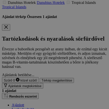
Danubius Hotelek
Danubius Hotelek
Tropical Islands
Tropical Islands
Ajánlat térkép
Összesen
1
ajánlat
Tartózkodások és nyaralások sörfürdővel
Élvezze a buborékok pezsgését az arany italban, de ezúttal egy kicsit
másképp. Merüljön el egy gyógyító sörfürdőben, és adjon izmainak,
szívének és elméjének egy jól megérdemelt pihenést. A sörélesztő
magas B-vitamin-tartalmának köszönhetően a bőrre is jótékony
hatással van.
Ajánlatok betöltése...
Szűrő
0
közel
szűrő
Térkép megjelenítése
Ajánlatok megtekintése
1
ajánlat
Rendezés eszerint
Ajánlott