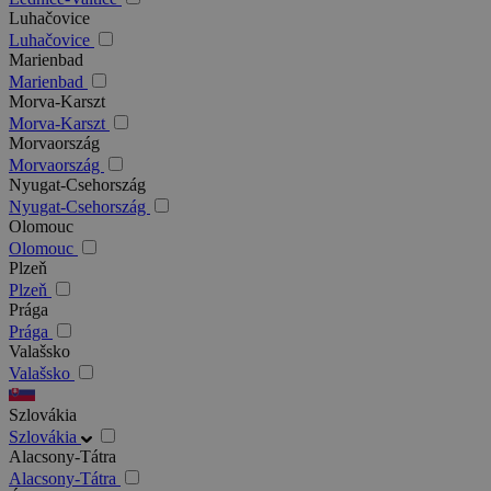
Luhačovice
Luhačovice
Marienbad
Marienbad
Morva-Karszt
Morva-Karszt
Morvaország
Morvaország
Nyugat-Csehország
Nyugat-Csehország
Olomouc
Olomouc
Plzeň
Plzeň
Prága
Prága
Valašsko
Valašsko
Szlovákia
Szlovákia
Alacsony-Tátra
Alacsony-Tátra