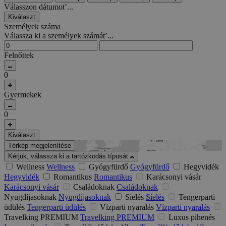
Válasszon dátumot’...
Kiválaszt
Személyek száma
Válassza ki a személyek számát’...
Felnőttek
0
Gyermekek
0
Kiválaszt
Térkép megjelenítése
Kérjük, válassza ki a tartózkodás típusát
Wellness
Wellness
Gyógyfürdő
Gyógyfürdő
Hegyvidék
Hegyvidék
Romantikus
Romantikus
Karácsonyi vásár
Karácsonyi vásár
Családoknak
Családoknak
Nyugdíjasoknak
Nyugdíjasoknak
Síelés
Síelés
Tengerparti
üdülés
Tengerparti üdülés
Vízparti nyaralás
Vízparti nyaralás
Travelking PREMIUM
Travelking PREMIUM
Luxus pihenés