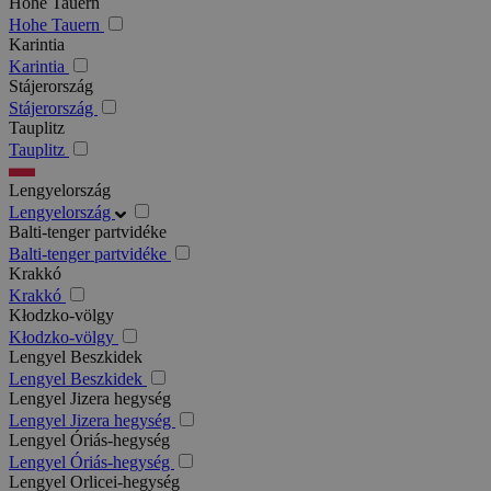
Hohe Tauern
Hohe Tauern
Karintia
Karintia
Stájerország
Stájerország
Tauplitz
Tauplitz
Lengyelország
Lengyelország
Balti-tenger partvidéke
Balti-tenger partvidéke
Krakkó
Krakkó
Kłodzko-völgy
Kłodzko-völgy
Lengyel Beszkidek
Lengyel Beszkidek
Lengyel Jizera hegység
Lengyel Jizera hegység
Lengyel Óriás-hegység
Lengyel Óriás-hegység
Lengyel Orlicei-hegység