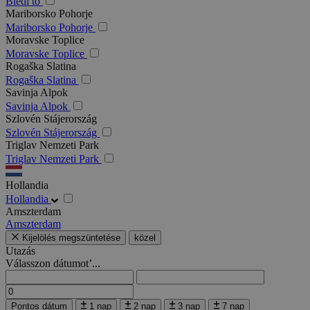
Bledi tó
Mariborsko Pohorje
Mariborsko Pohorje
Moravske Toplice
Moravske Toplice
Rogaška Slatina
Rogaška Slatina
Savinja Alpok
Savinja Alpok
Szlovén Stájerország
Szlovén Stájerország
Triglav Nemzeti Park
Triglav Nemzeti Park
Hollandia
Hollandia
Amszterdam
Amszterdam
Kijelölés megszüntetése
közel
Utazás
Válasszon dátumot’...
Pontos dátum
1 nap
2 nap
3 nap
7 nap