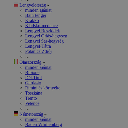
Lengyelország
minden ajánlat
Balti-tenger
Krakkó
Kladsko-medence
Lengyel Beszkidek
Lengyel Óriás-hegység
Lengyel Sas-hegység
Lengyel-Tátra
Polanica Zdrój
…
Olaszország
minden ajánlat
Bibione
Dél-Tirol
Garda-tó
Rimini és környéke
Toszkána
Trento
Velence
…
Németország
minden ajánlat
Baden-Württemberg