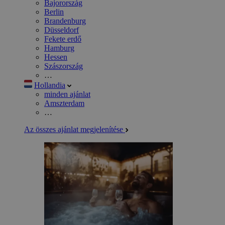
Bajorország
Berlin
Brandenburg
Düsseldorf
Fekete erdő
Hamburg
Hessen
Szászország
…
Hollandia
minden ajánlat
Amszterdam
…
Az összes ajánlat megjelenítése