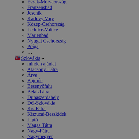
Észak-Morvaország
Franzensbad
Jeseník
Karlovy Vary
Közép-Csehország
Lednice-Valtice
Marienbad
Nyugat Csehország
Prága
…
Szlovákia
minden ajánlat
Alacsony-Tátra
Árva
Bajmóc
Besenyőfalu
Bélai-Tátra
Dunaszerdahely
Dél-Szlovákia
Kis-Fátra
Kiszucai-Beszkidek
Liptó
Magas-Tátra
Nagy-Fátra
Nagymegyer