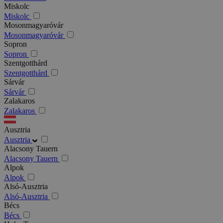
Miskolc
Miskolc
Mosonmagyaróvár
Mosonmagyaróvár
Sopron
Sopron
Szentgotthárd
Szentgotthárd
Sárvár
Sárvár
Zalakaros
Zalakaros
Ausztria
Ausztria
Alacsony Tauern
Alacsony Tauern
Alpok
Alpok
Alsó-Ausztria
Alsó-Ausztria
Bécs
Bécs