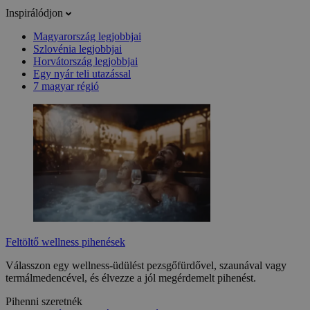
Inspirálódjon
Magyarország legjobbjai
Szlovénia legjobbjai
Horvátország legjobbjai
Egy nyár teli utazással
7 magyar régió
Feltöltő wellness pihenések
Válasszon egy wellness-üdülést pezsgőfürdővel, szaunával vagy
termálmedencével, és élvezze a jól megérdemelt pihenést.
Pihenni szeretnék