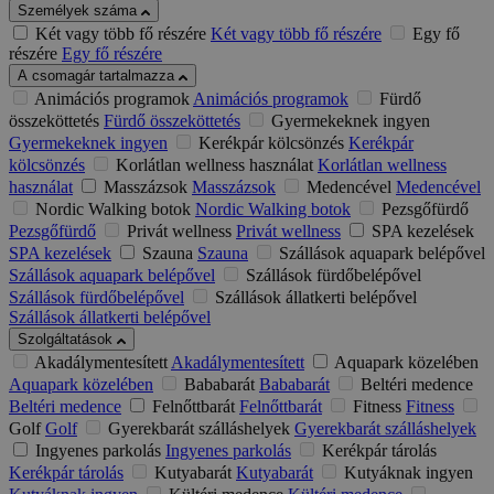
Személyek száma
Két vagy több fő részére
Két vagy több fő részére
Egy fő
részére
Egy fő részére
A csomagár tartalmazza
Animációs programok
Animációs programok
Fürdő
összeköttetés
Fürdő összeköttetés
Gyermekeknek ingyen
Gyermekeknek ingyen
Kerékpár kölcsönzés
Kerékpár
kölcsönzés
Korlátlan wellness használat
Korlátlan wellness
használat
Masszázsok
Masszázsok
Medencével
Medencével
Nordic Walking botok
Nordic Walking botok
Pezsgőfürdő
Pezsgőfürdő
Privát wellness
Privát wellness
SPA kezelések
SPA kezelések
Szauna
Szauna
Szállások aquapark belépővel
Szállások aquapark belépővel
Szállások fürdőbelépővel
Szállások fürdőbelépővel
Szállások állatkerti belépővel
Szállások állatkerti belépővel
Szolgáltatások
Akadálymentesített
Akadálymentesített
Aquapark közelében
Aquapark közelében
Bababarát
Bababarát
Beltéri medence
Beltéri medence
Felnőttbarát
Felnőttbarát
Fitness
Fitness
Golf
Golf
Gyerekbarát szálláshelyek
Gyerekbarát szálláshelyek
Ingyenes parkolás
Ingyenes parkolás
Kerékpár tárolás
Kerékpár tárolás
Kutyabarát
Kutyabarát
Kutyáknak ingyen