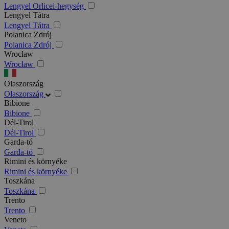
Lengyel Orlicei-hegység
Lengyel Tátra
Lengyel Tátra
Polanica Zdrój
Polanica Zdrój
Wrocław
Wrocław
Olaszország
Olaszország
Bibione
Bibione
Dél-Tirol
Dél-Tirol
Garda-tó
Garda-tó
Rimini és környéke
Rimini és környéke
Toszkána
Toszkána
Trento
Trento
Veneto