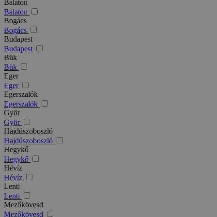
Balaton
Balaton
Bogács
Bogács
Budapest
Budapest
Bük
Bük
Eger
Eger
Egerszalók
Egerszalók
Györ
Györ
Hajdúszoboszló
Hajdúszoboszló
Hegykő
Hegykő
Hévíz
Hévíz
Lenti
Lenti
Mezőkövesd
Mezőkövesd