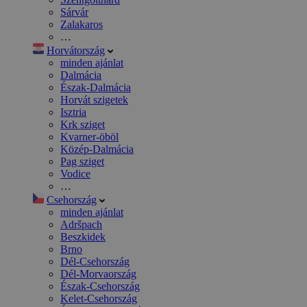
Sárvár
Zalakaros
…
Horvátország
minden ajánlat
Dalmácia
Észak-Dalmácia
Horvát szigetek
Isztria
Krk sziget
Kvarner-öböl
Közép-Dalmácia
Pag sziget
Vodice
…
Csehország
minden ajánlat
Adršpach
Beszkidek
Brno
Dél-Csehország
Dél-Morvaország
Észak-Csehország
Kelet-Csehország