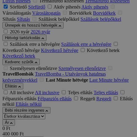
Luxus pihenés
Termálfürdő közelében
Termálfürdő közelében
Sörfürdő
Sörfürdő
Aktív pihenés
Aktív pihenés
Városlátogatás
Városlátogatás
Borvidékek
Borvidékek
Sífutás
Sífutás
Szállások belépőkkel
Szállások belépőkkel
Ünnepek és hosszú hétvégék
2026 nyár
2026 nyár
Hétvégi tartózkodás
Szállások erre a hétvégére
Szállások erre a hétvégére
Következő hétvége
Következő hétvége
Következő hetek
Következő hetek
Kedvenc szűrők
Személyesen ellenőrizve
Személyesen ellenőrizve
TravelBombák
TravelBomba - Utalványok hatalmas
kedvezményekkel
Last Minute hétvége
Last Minute hétvége
Ellátás
All inclusive
All inclusive
Teljes ellátás
Teljes ellátás
Félpanziós ellátás
Félpanziós ellátás
Reggeli
Reggeli
Ellátás
nélkül
Ellátás nélkül
Bébi részére ingyenes
Ár
0
Ft
400 000
Ft