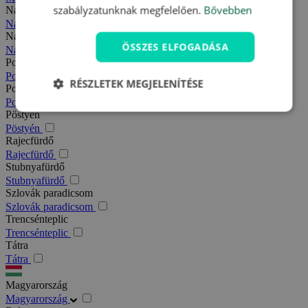
szabályzatunknak megfelelően.
Bővebben
Nagy-Fátra
Nagy-Fátra
Nagymegyer
ÖSSZES ELFOGADÁSA
Nagymegyer
Podhajska
Podhajska
RÉSZLETEK MEGJELENÍTÉSE
Pozsony
Pozsony
Pöstyén
Pöstyén
Rajecfürdő
Rajecfürdő
Stubnyafürdő
Stubnyafürdő
Szlovák paradicsom
Szlovák paradicsom
Trencsénteplic
Trencsénteplic
Tátra
Tátra
Magyarország
Magyarország