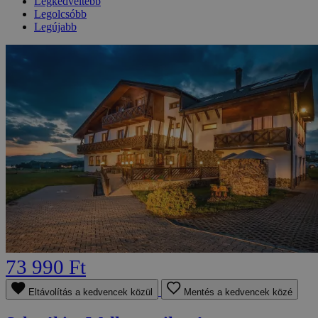
Legkedveltebb
Legolcsóbb
Legújabb
73 990 Ft
Eltávolítás a kedvencek közül
Mentés a kedvencek közé