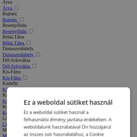
Árva
Árva
Bajmóc
Bajmóc
Besenyőfalu
Besenyőfalu
Bélai-Tátra
Bélai-Tátra
Dunaszerdahely
Dunaszerdahely
Dél-Szlovákia
Dél-Szlovákia
Kis-Fátra
Kis-Fátra
Kisbélic
Kisbélic
Kiszucai-Beszkidek
Ez a weboldal sütiket használ
Kiszucai-Beszkidek
Komárno
Ez a weboldal sütiket használ a
Komárno
Liptó
felhasználói élmény javítása érdekében. A
Liptó
weboldalunk használatával Ön hozzájárul
Magas-Tátra
az összes süti használatához, a Cookie
Magas-Tátra