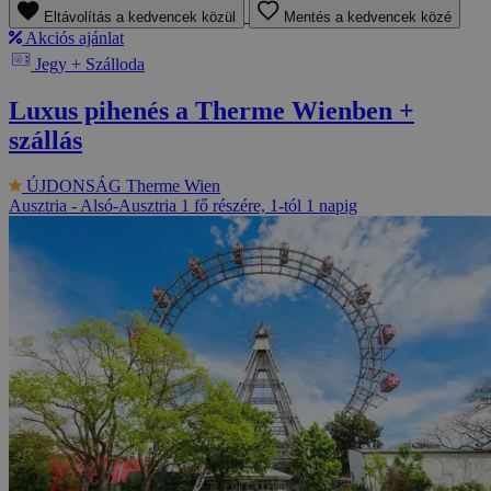
Eltávolítás a kedvencek közül
Mentés a kedvencek közé
Akciós ajánlat
Jegy + Szálloda
Luxus pihenés a Therme Wienben +
szállás
ÚJDONSÁG
Therme Wien
Ausztria - Alsó-Ausztria
1 fő részére, 1-tól 1 napig