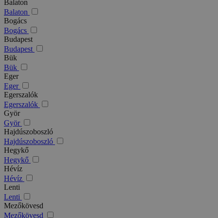
Balaton
Balaton
Bogács
Bogács
Budapest
Budapest
Bük
Bük
Eger
Eger
Egerszalók
Egerszalók
Györ
Györ
Hajdúszoboszló
Hajdúszoboszló
Hegykő
Hegykő
Hévíz
Hévíz
Lenti
Lenti
Mezőkövesd
Mezőkövesd