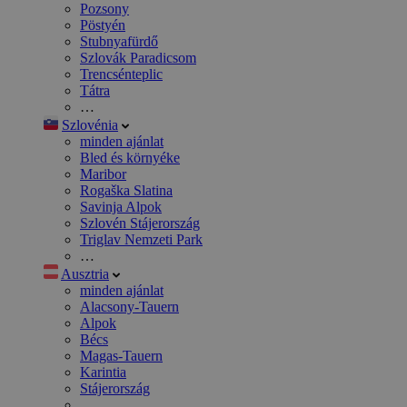
Pozsony
Pöstyén
Stubnyafürdő
Szlovák Paradicsom
Trencsénteplic
Tátra
…
Szlovénia
minden ajánlat
Bled és környéke
Maribor
Rogaška Slatina
Savinja Alpok
Szlovén Stájerország
Triglav Nemzeti Park
…
Ausztria
minden ajánlat
Alacsony-Tauern
Alpok
Bécs
Magas-Tauern
Karintia
Stájerország
…