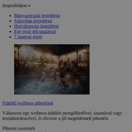
Inspirálódjon
Magyarország legjobbjai
Szlovénia legjobbjai
Horvátország legjobbjai
Egy nyár teli utazással
7 magyar régió
Feltöltő wellness pihenések
Válasszon egy wellness-üdülést pezsgőfürdővel, szaunával vagy
termálmedencével, és élvezze a jól megérdemelt pihenést.
Pihenni szeretnék