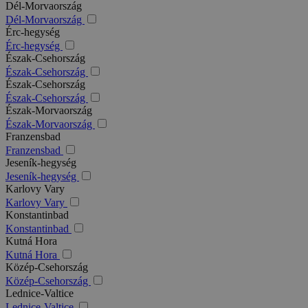
Dél-Morvaország
Dél-Morvaország
Érc-hegység
Érc-hegység
Észak-Csehország
Észak-Csehország
Észak-Csehország
Észak-Csehország
Észak-Morvaország
Észak-Morvaország
Franzensbad
Franzensbad
Jeseník-hegység
Jeseník-hegység
Karlovy Vary
Karlovy Vary
Konstantinbad
Konstantinbad
Kutná Hora
Kutná Hora
Közép-Csehország
Közép-Csehország
Lednice-Valtice
Lednice-Valtice