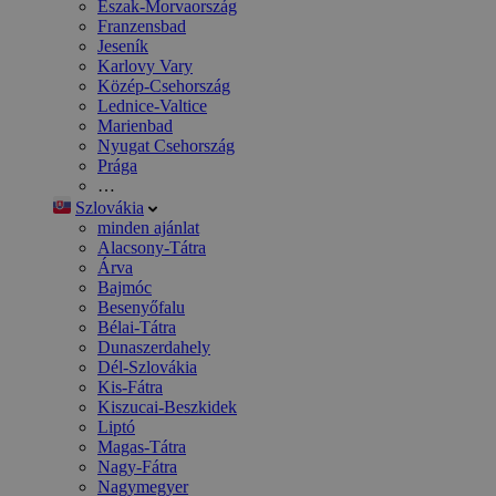
Észak-Morvaország
Franzensbad
Jeseník
Karlovy Vary
Közép-Csehország
Lednice-Valtice
Marienbad
Nyugat Csehország
Prága
…
Szlovákia
minden ajánlat
Alacsony-Tátra
Árva
Bajmóc
Besenyőfalu
Bélai-Tátra
Dunaszerdahely
Dél-Szlovákia
Kis-Fátra
Kiszucai-Beszkidek
Liptó
Magas-Tátra
Nagy-Fátra
Nagymegyer