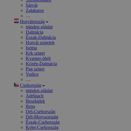
Sárvár
Zalakaros
…
Horvátország
minden ajánlat
Dalmácia
Észak-Dalmácia
Horvát szigetek
Isztria
Krk sziget
Kvarner-öböl
Közép-Dalmácia
Pag sziget
Vodice
…
Csehország
minden ajánlat
Adršpach
Beszkidek
Brno
Dél-Csehország
Dél-Morvaország
Észak-Csehország
Kelet-Csehország