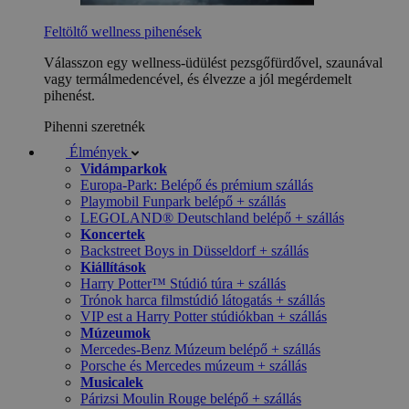
Feltöltő wellness pihenések
Válasszon egy wellness-üdülést pezsgőfürdővel, szaunával
vagy termálmedencével, és élvezze a jól megérdemelt
pihenést.
Pihenni szeretnék
Élmények
Vidámparkok
Europa-Park: Belépő és prémium szállás
Playmobil Funpark belépő + szállás
LEGOLAND® Deutschland belépő + szállás
Koncertek
Backstreet Boys in Düsseldorf + szállás
Kiállítások
Harry Potter™ Stúdió túra + szállás
Trónok harca filmstúdió látogatás + szállás
VIP est a Harry Potter stúdiókban + szállás
Múzeumok
Mercedes-Benz Múzeum belépő + szállás
Porsche és Mercedes múzeum + szállás
Musicalek
Párizsi Moulin Rouge belépő + szállás