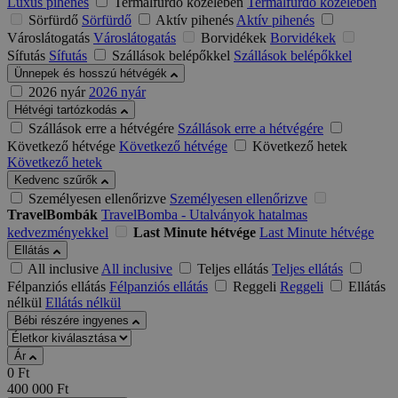
Luxus pihenés
Termálfürdő közelében
Termálfürdő közelében
Sörfürdő
Sörfürdő
Aktív pihenés
Aktív pihenés
Városlátogatás
Városlátogatás
Borvidékek
Borvidékek
Sífutás
Sífutás
Szállások belépőkkel
Szállások belépőkkel
Ünnepek és hosszú hétvégék
2026 nyár
2026 nyár
Hétvégi tartózkodás
Szállások erre a hétvégére
Szállások erre a hétvégére
Következő hétvége
Következő hétvége
Következő hetek
Következő hetek
Kedvenc szűrők
Személyesen ellenőrizve
Személyesen ellenőrizve
TravelBombák
TravelBomba - Utalványok hatalmas
kedvezményekkel
Last Minute hétvége
Last Minute hétvége
Ellátás
All inclusive
All inclusive
Teljes ellátás
Teljes ellátás
Félpanziós ellátás
Félpanziós ellátás
Reggeli
Reggeli
Ellátás
nélkül
Ellátás nélkül
Bébi részére ingyenes
Ár
0
Ft
400 000
Ft