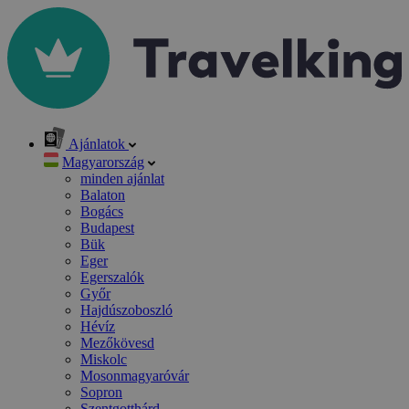
Ajánlatok
Magyarország
minden ajánlat
Balaton
Bogács
Budapest
Bük
Eger
Egerszalók
Győr
Hajdúszoboszló
Hévíz
Mezőkövesd
Miskolc
Mosonmagyaróvár
Sopron
Szentgotthárd