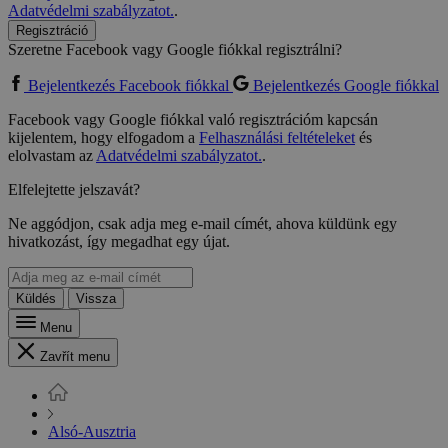
Adatvédelmi szabályzatot.
.
Regisztráció
Szeretne Facebook vagy Google fiókkal regisztrálni?
Bejelentkezés Facebook fiókkal
Bejelentkezés Google fiókkal
Facebook vagy Google fiókkal való regisztrációm kapcsán
kijelentem, hogy elfogadom a
Felhasználási feltételeket
és
elolvastam az
Adatvédelmi szabályzatot.
.
Elfelejtette jelszavát?
Ne aggódjon, csak adja meg e-mail címét, ahova küldünk egy
hivatkozást, így megadhat egy újat.
Küldés
Vissza
Menu
Zavřít menu
Alsó-Ausztria