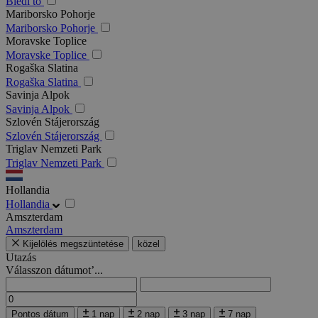
Bledi tó
Mariborsko Pohorje
Mariborsko Pohorje
Moravske Toplice
Moravske Toplice
Rogaška Slatina
Rogaška Slatina
Savinja Alpok
Savinja Alpok
Szlovén Stájerország
Szlovén Stájerország
Triglav Nemzeti Park
Triglav Nemzeti Park
Hollandia
Hollandia
Amszterdam
Amszterdam
Kijelölés megszüntetése
közel
Utazás
Válasszon dátumot’...
Pontos dátum
1 nap
2 nap
3 nap
7 nap