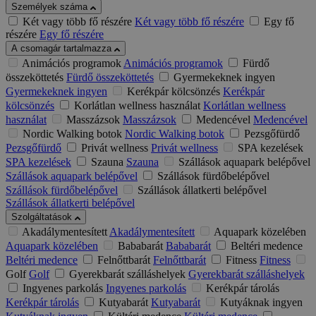
Személyek száma
Két vagy több fő részére
Két vagy több fő részére
Egy fő
részére
Egy fő részére
A csomagár tartalmazza
Animációs programok
Animációs programok
Fürdő
összeköttetés
Fürdő összeköttetés
Gyermekeknek ingyen
Gyermekeknek ingyen
Kerékpár kölcsönzés
Kerékpár
kölcsönzés
Korlátlan wellness használat
Korlátlan wellness
használat
Masszázsok
Masszázsok
Medencével
Medencével
Nordic Walking botok
Nordic Walking botok
Pezsgőfürdő
Pezsgőfürdő
Privát wellness
Privát wellness
SPA kezelések
SPA kezelések
Szauna
Szauna
Szállások aquapark belépővel
Szállások aquapark belépővel
Szállások fürdőbelépővel
Szállások fürdőbelépővel
Szállások állatkerti belépővel
Szállások állatkerti belépővel
Szolgáltatások
Akadálymentesített
Akadálymentesített
Aquapark közelében
Aquapark közelében
Bababarát
Bababarát
Beltéri medence
Beltéri medence
Felnőttbarát
Felnőttbarát
Fitness
Fitness
Golf
Golf
Gyerekbarát szálláshelyek
Gyerekbarát szálláshelyek
Ingyenes parkolás
Ingyenes parkolás
Kerékpár tárolás
Kerékpár tárolás
Kutyabarát
Kutyabarát
Kutyáknak ingyen