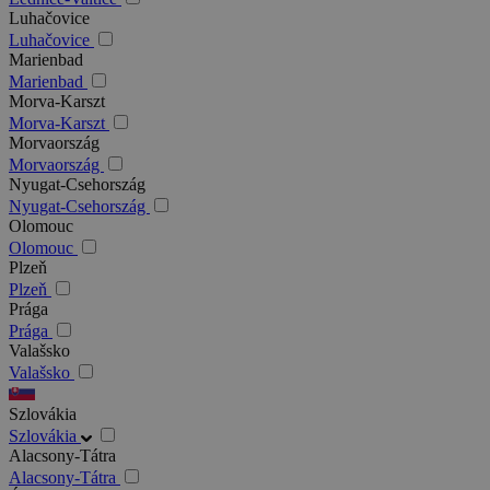
Luhačovice
Luhačovice
Marienbad
Marienbad
Morva-Karszt
Morva-Karszt
Morvaország
Morvaország
Nyugat-Csehország
Nyugat-Csehország
Olomouc
Olomouc
Plzeň
Plzeň
Prága
Prága
Valašsko
Valašsko
Szlovákia
Szlovákia
Alacsony-Tátra
Alacsony-Tátra