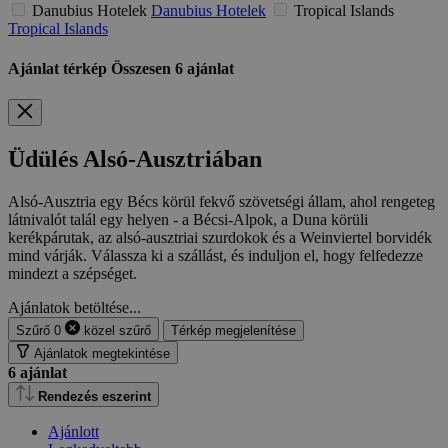
Danubius Hotelek
Danubius Hotelek
Tropical Islands
Tropical Islands
Ajánlat térkép
Összesen
6
ajánlat
Üdülés Alsó-Ausztriában
Alsó-Ausztria egy Bécs körül fekvő szövetségi állam, ahol rengeteg
látnivalót talál egy helyen - a Bécsi-Alpok, a Duna körüli
kerékpárutak, az alsó-ausztriai szurdokok és a Weinviertel borvidék
mind várják. Válassza ki a szállást, és induljon el, hogy felfedezze
mindezt a szépséget.
Ajánlatok betöltése...
Szűrő
0
közel
szűrő
Térkép megjelenítése
Ajánlatok megtekintése
6
ajánlat
Rendezés eszerint
Ajánlott