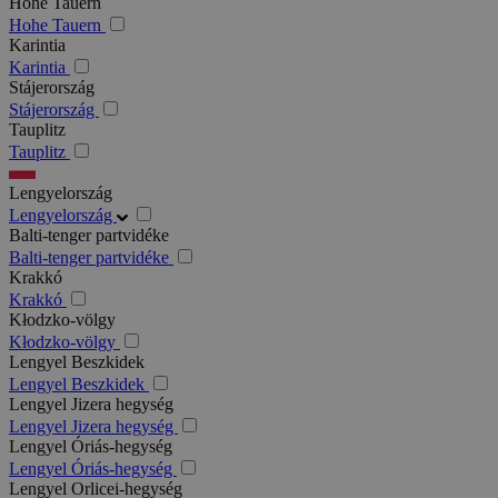
Hohe Tauern
Hohe Tauern
Karintia
Karintia
Stájerország
Stájerország
Tauplitz
Tauplitz
Lengyelország
Lengyelország
Balti-tenger partvidéke
Balti-tenger partvidéke
Krakkó
Krakkó
Kłodzko-völgy
Kłodzko-völgy
Lengyel Beszkidek
Lengyel Beszkidek
Lengyel Jizera hegység
Lengyel Jizera hegység
Lengyel Óriás-hegység
Lengyel Óriás-hegység
Lengyel Orlicei-hegység