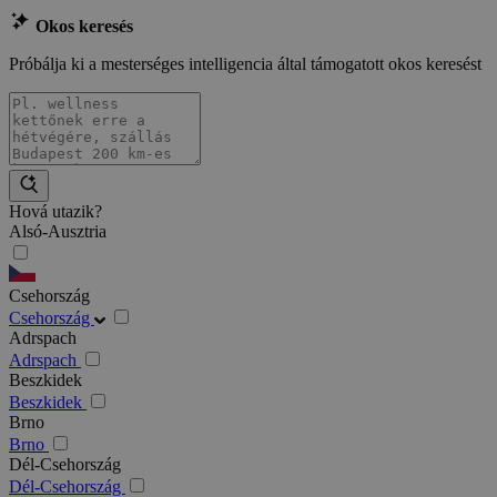
Okos keresés
Próbálja ki a mesterséges intelligencia által támogatott okos keresést
Hová utazik?
Alsó-Ausztria
Csehország
Csehország
Adrspach
Adrspach
Beszkidek
Beszkidek
Brno
Brno
Dél-Csehország
Dél-Csehország