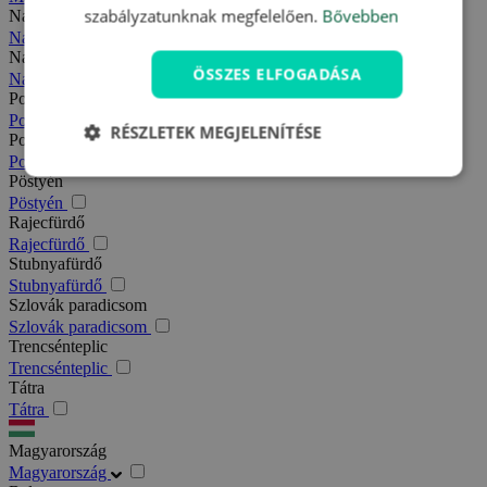
szabályzatunknak megfelelően.
Bővebben
Nagy-Fátra
Nagy-Fátra
Nagymegyer
ÖSSZES ELFOGADÁSA
Nagymegyer
Podhajska
Podhajska
RÉSZLETEK MEGJELENÍTÉSE
Pozsony
Pozsony
Pöstyén
Pöstyén
Rajecfürdő
Rajecfürdő
Stubnyafürdő
Stubnyafürdő
Szlovák paradicsom
Szlovák paradicsom
Trencsénteplic
Trencsénteplic
Tátra
Tátra
Magyarország
Magyarország