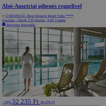
Alsó-Ausztriai pihenés reggelivel
ÚJDONSÁG
Best Western Hotel Tulln ****
Ausztria - Alpok
2 fő részére, 3-tól 3 napig
Ingyenes lemondás
32 235 Ft
- 19%
39 478 Ft