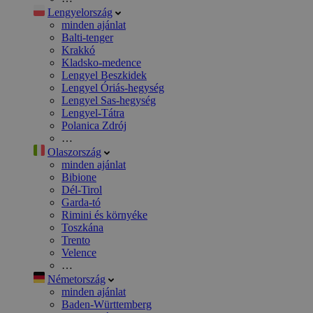
Lengyelország
minden ajánlat
Balti-tenger
Krakkó
Kladsko-medence
Lengyel Beszkidek
Lengyel Óriás-hegység
Lengyel Sas-hegység
Lengyel-Tátra
Polanica Zdrój
…
Olaszország
minden ajánlat
Bibione
Dél-Tirol
Garda-tó
Rimini és környéke
Toszkána
Trento
Velence
…
Németország
minden ajánlat
Baden-Württemberg