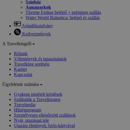
Színház
Aquaparkok
Therme Erding belépő + prémium szállás
Water World Rulantica: belépő és szállás
Ajándékutalvány
Kedvezmények
A Travelkingről
Rólunk
Vélemények és tapasztalatok
Travelking segítség
Karrier
Kapcsolat
Ügyfeleink számára
Gyakran ismételt kérdések
Szállodák a Travelkingen
Travelpedia
Hűségprogram
Személyesen ellenőrzött szállások
Nyár, utazással tele
Utazási élmények Szép-kártyával