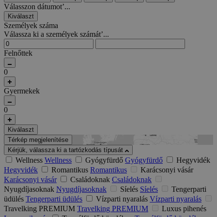
Válasszon dátumot’...
Kiválaszt
Személyek száma
Válassza ki a személyek számát’...
Felnőttek
0
Gyermekek
0
Kiválaszt
Térkép megjelenítése
Kérjük, válassza ki a tartózkodás típusát
Wellness
Wellness
Gyógyfürdő
Gyógyfürdő
Hegyvidék
Hegyvidék
Romantikus
Romantikus
Karácsonyi vásár
Karácsonyi vásár
Családoknak
Családoknak
Nyugdíjasoknak
Nyugdíjasoknak
Síelés
Síelés
Tengerparti
üdülés
Tengerparti üdülés
Vízparti nyaralás
Vízparti nyaralás
Travelking PREMIUM
Travelking PREMIUM
Luxus pihenés