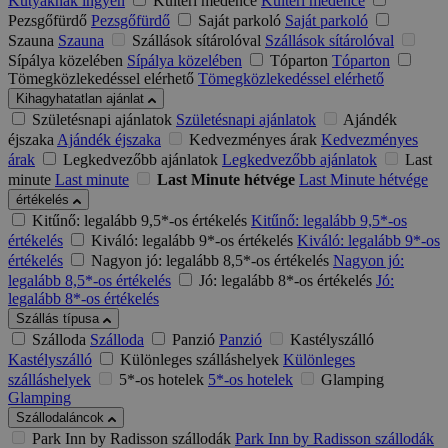
Kutyáknak ingyen
Kültéri medence
Kültéri medence
Pezsgőfürdő
Pezsgőfürdő
Saját parkoló
Saját parkoló
Szauna
Szauna
Szállások sítárolóval
Szállások sítárolóval
Sípálya közelében
Sípálya közelében
Tóparton
Tóparton
Tömegközlekedéssel elérhető
Tömegközlekedéssel elérhető
Kihagyhatatlan ajánlat
Születésnapi ajánlatok
Születésnapi ajánlatok
Ajándék
éjszaka
Ajándék éjszaka
Kedvezményes árak
Kedvezményes
árak
Legkedvezőbb ajánlatok
Legkedvezőbb ajánlatok
Last
minute
Last minute
Last Minute hétvége
Last Minute hétvége
értékelés
Kitűnő: legalább 9,5*-os értékelés
Kitűnő: legalább 9,5*-os
értékelés
Kiváló: legalább 9*-os értékelés
Kiváló: legalább 9*-os
értékelés
Nagyon jó: legalább 8,5*-os értékelés
Nagyon jó:
legalább 8,5*-os értékelés
Jó: legalább 8*-os értékelés
Jó:
legalább 8*-os értékelés
Szállás típusa
Szálloda
Szálloda
Panzió
Panzió
Kastélyszálló
Kastélyszálló
Különleges szálláshelyek
Különleges
szálláshelyek
5*-os hotelek
5*-os hotelek
Glamping
Glamping
Szállodaláncok
Park Inn by Radisson szállodák
Park Inn by Radisson szállodák