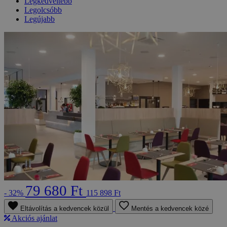
Legkedveltebb
Legolcsóbb
Legújabb
79 680 Ft
- 32%
115 898 Ft
Eltávolítás a kedvencek közül
Mentés a kedvencek közé
Akciós ajánlat