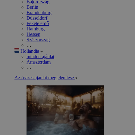
Bajorország
Berlin
Brandenburg
Düsseldorf
Fekete erdő
Hamburg
Hessen
Szászország
…
Hollandia
minden ajánlat
Amszterdam
…
Az összes ajánlat megjelenítése