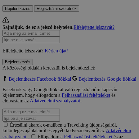
Bejelentkezés
Regisztrálni szeretnék
Sajnáljuk, de ez a jelszó helytelen.
Elfelejtette jelszavát?
Elfelejtette jelszavát?
Kérjen újat!
Bejelentkezés
A közösségi oldalán keresztül is bejelentkezhet:
Bejelentkezés Facebook fiókkal
Bejelentkezés Google fiókkal
Facebook vagy Google fiókkal való regisztrációm kapcsán
kijelentem, hogy elfogadom a
Felhasználási feltételeket
és
elolvastam az
Adatvédelmi szabályzatot.
.
Értesülni akarok e-mailben a Travelking újdonságairól,
különleges ajánlatairól és egyéb kedvezményeiről az
Adatvédelmi
szabályzatot.
.
Elfogadom a
Felhasználási feltételeket
és az