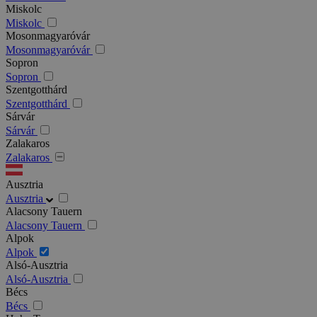
Miskolc
Miskolc
Mosonmagyaróvár
Mosonmagyaróvár
Sopron
Sopron
Szentgotthárd
Szentgotthárd
Sárvár
Sárvár
Zalakaros
Zalakaros
Ausztria
Ausztria
Alacsony Tauern
Alacsony Tauern
Alpok
Alpok
Alsó-Ausztria
Alsó-Ausztria
Bécs
Bécs