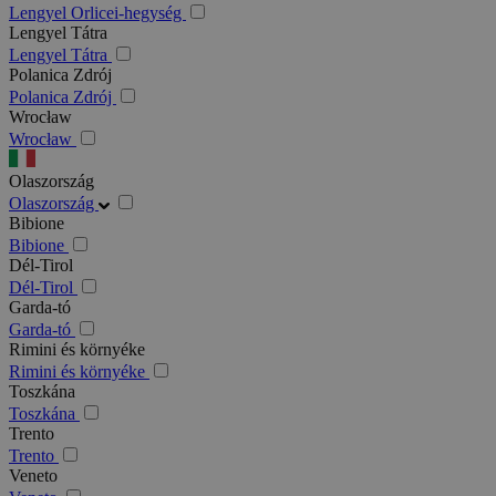
Lengyel Orlicei-hegység
Lengyel Tátra
Lengyel Tátra
Polanica Zdrój
Polanica Zdrój
Wrocław
Wrocław
Olaszország
Olaszország
Bibione
Bibione
Dél-Tirol
Dél-Tirol
Garda-tó
Garda-tó
Rimini és környéke
Rimini és környéke
Toszkána
Toszkána
Trento
Trento
Veneto