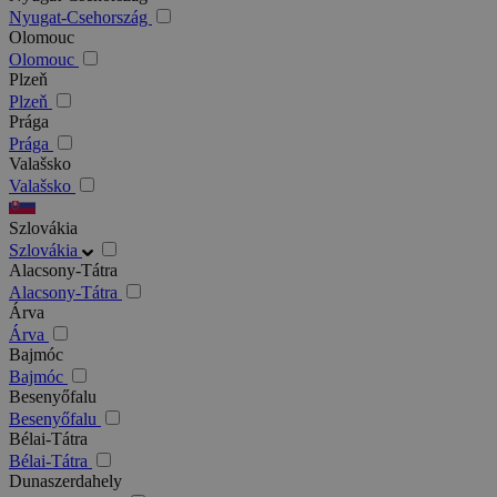
Nyugat-Csehország
Olomouc
Olomouc
Plzeň
Plzeň
Prága
Prága
Valašsko
Valašsko
Szlovákia
Szlovákia
Alacsony-Tátra
Alacsony-Tátra
Árva
Árva
Bajmóc
Bajmóc
Besenyőfalu
Besenyőfalu
Bélai-Tátra
Bélai-Tátra
Dunaszerdahely