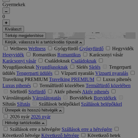
Gyermekek
0
Kiválaszt
Térkép megjelenítése
Kérjük, válassza ki a tartózkodás típusát
Wellness
Wellness
Gyógyfürdő
Gyógyfürdő
Hegyvidék
Hegyvidék
Romantikus
Romantikus
Karácsonyi vásár
Karácsonyi vásár
Családoknak
Családoknak
Nyugdíjasoknak
Nyugdíjasoknak
Síelés
Síelés
Tengerparti
üdülés
Tengerparti üdülés
Vízparti nyaralás
Vízparti nyaralás
Travelking PREMIUM
Travelking PREMIUM
Luxus pihenés
Luxus pihenés
Termálfürdő közelében
Termálfürdő közelében
Sörfürdő
Sörfürdő
Aktív pihenés
Aktív pihenés
Városlátogatás
Városlátogatás
Borvidékek
Borvidékek
Sífutás
Sífutás
Szállások belépőkkel
Szállások belépőkkel
Ünnepek és hosszú hétvégék
2026 nyár
2026 nyár
Hétvégi tartózkodás
Szállások erre a hétvégére
Szállások erre a hétvégére
Következő hétvége
Következő hétvége
Következő hetek