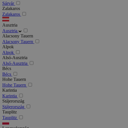
Sárvár
Zalakaros
Zalakaros
Ausztria
Ausztria
Alacsony Tauern
Alacsony Tauern
Alpok
Alpok
Alsó-Ausztria
Alsó-Ausztria
Bécs
Bécs
Hohe Tauern
Hohe Tauern
Karintia
Karintia
Stájerország
Stájerország
Tauplitz
Tauplitz