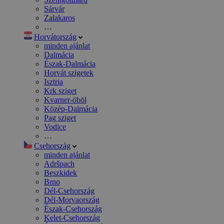
Sárvár
Zalakaros
…
Horvátország
minden ajánlat
Dalmácia
Észak-Dalmácia
Horvát szigetek
Isztria
Krk sziget
Kvarner-öböl
Közép-Dalmácia
Pag sziget
Vodice
…
Csehország
minden ajánlat
Adršpach
Beszkidek
Brno
Dél-Csehország
Dél-Morvaország
Észak-Csehország
Kelet-Csehország