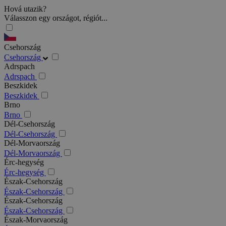
Hová utazik?
Válasszon egy országot, régiót...
Csehország
Csehország
Adrspach
Adrspach
Beszkidek
Beszkidek
Brno
Brno
Dél-Csehország
Dél-Csehország
Dél-Morvaország
Dél-Morvaország
Érc-hegység
Érc-hegység
Észak-Csehország
Észak-Csehország
Észak-Csehország
Észak-Csehország
Észak-Morvaország