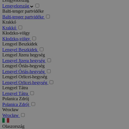
Lengyelország
Lengyelország
Balti-tenger partvidéke
Balti-tenger partvidéke
Krakkó
Krakkó
Kłodzko-völgy
Kłodzko-völgy
Lengyel Beszkidek
Lengyel Beszkidek
Lengyel Jizera hegység
Lengyel Jizera hegység
Lengyel Óriás-hegység
Lengyel Óriás-hegység
Lengyel Orlicei-hegység
Lengyel Orlicei-hegység
Lengyel Tátra
Lengyel Tátra
Polanica Zdrój
Polanica Zdrój
Wrocław
Wrocław
Olaszország