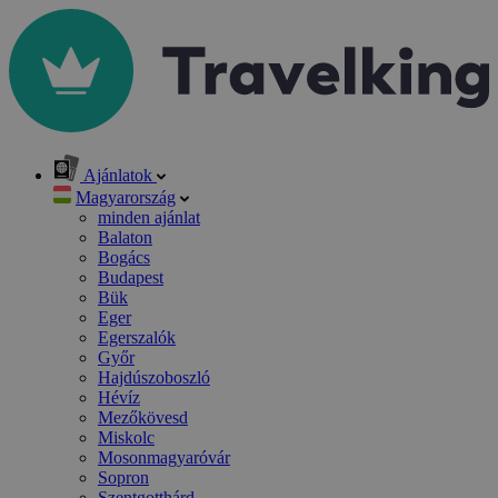
Ajánlatok
Magyarország
minden ajánlat
Balaton
Bogács
Budapest
Bük
Eger
Egerszalók
Győr
Hajdúszoboszló
Hévíz
Mezőkövesd
Miskolc
Mosonmagyaróvár
Sopron
Szentgotthárd