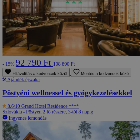
92 790 Ft
- 15%
108 890 Ft
Eltávolítás a kedvencek közül
Mentés a kedvencek közé
Ajándék éjszaka
Pöstyéni wellnessel és gyógykezelésekkel
8.6/10
Grand Hotel Residence ****
Szlovákia - Pöstyén
2 fő részére, 3-tól 8 napig
Ingyenes lemondás