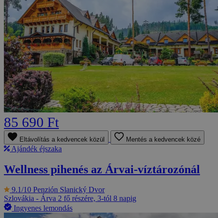
85 690 Ft
Eltávolítás a kedvencek közül
Mentés a kedvencek közé
Ajándék éjszaka
Wellness pihenés az Árvai-víztározónál
9.1/10
Penzión Slanický Dvor
Szlovákia - Árva
2 fő részére, 3-tól 8 napig
Ingyenes lemondás