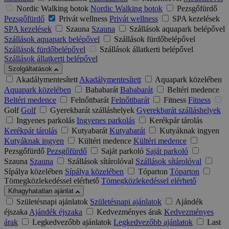
Nordic Walking botok
Nordic Walking botok
Pezsgőfürdő
Pezsgőfürdő
Privát wellness
Privát wellness
SPA kezelések
SPA kezelések
Szauna
Szauna
Szállások aquapark belépővel
Szállások aquapark belépővel
Szállások fürdőbelépővel
Szállások fürdőbelépővel
Szállások állatkerti belépővel
Szállások állatkerti belépővel
Szolgáltatások
Akadálymentesített
Akadálymentesített
Aquapark közelében
Aquapark közelében
Bababarát
Bababarát
Beltéri medence
Beltéri medence
Felnőttbarát
Felnőttbarát
Fitness
Fitness
Golf
Golf
Gyerekbarát szálláshelyek
Gyerekbarát szálláshelyek
Ingyenes parkolás
Ingyenes parkolás
Kerékpár tárolás
Kerékpár tárolás
Kutyabarát
Kutyabarát
Kutyáknak ingyen
Kutyáknak ingyen
Kültéri medence
Kültéri medence
Pezsgőfürdő
Pezsgőfürdő
Saját parkoló
Saját parkoló
Szauna
Szauna
Szállások sítárolóval
Szállások sítárolóval
Sípálya közelében
Sípálya közelében
Tóparton
Tóparton
Tömegközlekedéssel elérhető
Tömegközlekedéssel elérhető
Kihagyhatatlan ajánlat
Születésnapi ajánlatok
Születésnapi ajánlatok
Ajándék
éjszaka
Ajándék éjszaka
Kedvezményes árak
Kedvezményes
árak
Legkedvezőbb ajánlatok
Legkedvezőbb ajánlatok
Last