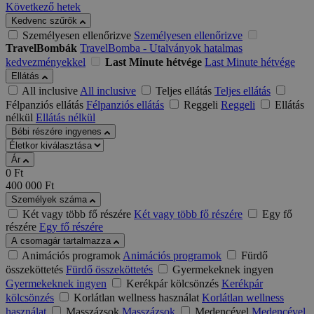
Következő hetek
Kedvenc szűrők
Személyesen ellenőrizve
Személyesen ellenőrizve
TravelBombák
TravelBomba - Utalványok hatalmas
kedvezményekkel
Last Minute hétvége
Last Minute hétvége
Ellátás
All inclusive
All inclusive
Teljes ellátás
Teljes ellátás
Félpanziós ellátás
Félpanziós ellátás
Reggeli
Reggeli
Ellátás
nélkül
Ellátás nélkül
Bébi részére ingyenes
Ár
0
Ft
400 000
Ft
Személyek száma
Két vagy több fő részére
Két vagy több fő részére
Egy fő
részére
Egy fő részére
A csomagár tartalmazza
Animációs programok
Animációs programok
Fürdő
összeköttetés
Fürdő összeköttetés
Gyermekeknek ingyen
Gyermekeknek ingyen
Kerékpár kölcsönzés
Kerékpár
kölcsönzés
Korlátlan wellness használat
Korlátlan wellness
használat
Masszázsok
Masszázsok
Medencével
Medencével