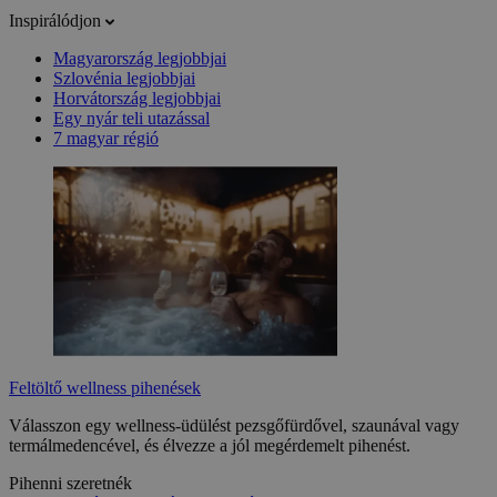
Inspirálódjon
Magyarország legjobbjai
Szlovénia legjobbjai
Horvátország legjobbjai
Egy nyár teli utazással
7 magyar régió
Feltöltő wellness pihenések
Válasszon egy wellness-üdülést pezsgőfürdővel, szaunával vagy
termálmedencével, és élvezze a jól megérdemelt pihenést.
Pihenni szeretnék