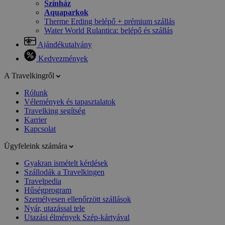
Színház
Aquaparkok
Therme Erding belépő + prémium szállás
Water World Rulantica: belépő és szállás
Ajándékutalvány
Kedvezmények
A Travelkingről
Rólunk
Vélemények és tapasztalatok
Travelking segítség
Karrier
Kapcsolat
Ügyfeleink számára
Gyakran ismételt kérdések
Szállodák a Travelkingen
Travelpedia
Hűségprogram
Személyesen ellenőrzött szállások
Nyár, utazással tele
Utazási élmények Szép-kártyával