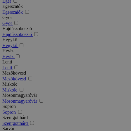
Eger
Egerszalók
Egerszalók
Györ
Györ
Hajdúszoboszló
Hajdúszoboszló
Hegykő
Hegykő
Hévíz
Hévíz
Lenti
Lenti
Mezőkövesd
Mezőkövesd
Miskolc
Miskolc
Mosonmagyaróvár
Mosonmagyaróvár
Sopron
Sopron
Szentgotthárd
Szentgotthárd
Sárvár