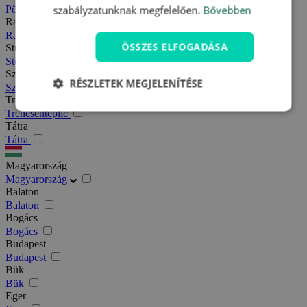
szabályzatunknak megfelelően.
Bővebben
Pöstyén
Rajecfürdő
Rajecfürdő
ÖSSZES ELFOGADÁSA
Stubnyafürdő
Stubnyafürdő
Szlovák paradicsom
RÉSZLETEK MEGJELENÍTÉSE
Szlovák paradicsom
Trencsénteplic
Trencsénteplic
Tátra
Tátra
Magyarország
Magyarország
Balaton
Balaton
Bogács
Bogács
Budapest
Budapest
Bük
Bük
Eger