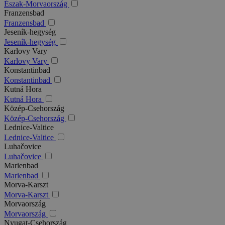
Észak-Morvaország
Franzensbad
Franzensbad
Jeseník-hegység
Jeseník-hegység
Karlovy Vary
Karlovy Vary
Konstantinbad
Konstantinbad
Kutná Hora
Kutná Hora
Közép-Csehország
Közép-Csehország
Lednice-Valtice
Lednice-Valtice
Luhačovice
Luhačovice
Marienbad
Marienbad
Morva-Karszt
Morva-Karszt
Morvaország
Morvaország
Nyugat-Csehország