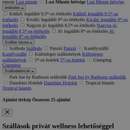
minute
Last minute
Last Minute hétvége
Last Minute hétvége
értékelés
Kitűnő: legalább 9,5*-os értékelés
Kitűnő: legalább 9,5*-os
értékelés
Kiváló: legalább 9*-os értékelés
Kiváló: legalább 9*-os
értékelés
Nagyon jó: legalább 8,5*-os értékelés
Nagyon jó:
legalább 8,5*-os értékelés
Jó: legalább 8*-os értékelés
Jó:
legalább 8*-os értékelés
Szállás típusa
Szálloda
Szálloda
Panzió
Panzió
Kastélyszálló
Kastélyszálló
Különleges szálláshelyek
Különleges
szálláshelyek
5*-os hotelek
5*-os hotelek
Glamping
Glamping
Szállodaláncok
Park Inn by Radisson szállodák
Park Inn by Radisson szállodák
Danubius Hotelek
Danubius Hotelek
Tropical Islands
Tropical Islands
Ajánlat térkép
Összesen
25
ajánlat
Szállások privát wellness lehetőséggel