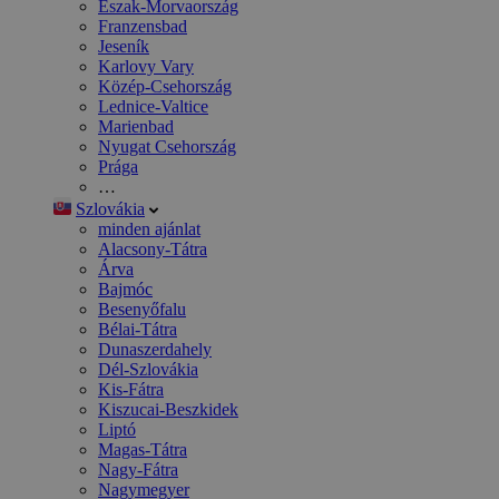
Észak-Morvaország
Franzensbad
Jeseník
Karlovy Vary
Közép-Csehország
Lednice-Valtice
Marienbad
Nyugat Csehország
Prága
…
Szlovákia
minden ajánlat
Alacsony-Tátra
Árva
Bajmóc
Besenyőfalu
Bélai-Tátra
Dunaszerdahely
Dél-Szlovákia
Kis-Fátra
Kiszucai-Beszkidek
Liptó
Magas-Tátra
Nagy-Fátra
Nagymegyer