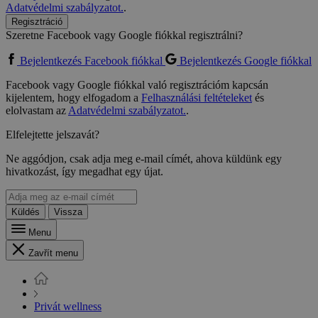
Adatvédelmi szabályzatot.
.
Regisztráció
Szeretne Facebook vagy Google fiókkal regisztrálni?
Bejelentkezés Facebook fiókkal
Bejelentkezés Google fiókkal
Facebook vagy Google fiókkal való regisztrációm kapcsán
kijelentem, hogy elfogadom a
Felhasználási feltételeket
és
elolvastam az
Adatvédelmi szabályzatot.
.
Elfelejtette jelszavát?
Ne aggódjon, csak adja meg e-mail címét, ahova küldünk egy
hivatkozást, így megadhat egy újat.
Küldés
Vissza
Menu
Zavřít menu
Privát wellness