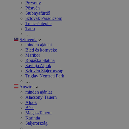
Pozsony
Pöstyén
Stubnyafürdő
Szlovák Paradicsom
Trencsénteplic
Tátra
…
Szlovénia
minden ajánlat
Bled és környéke
Maribor
Rogaška Slatina
Savinja Alpok
Szlovén Stájerország
Triglav Nemzeti Park
…
Ausztria
minden ajánlat
Alacsony-Tauern
Alpok
Bécs
Magas-Tauern
Karintia
Stájerország
…