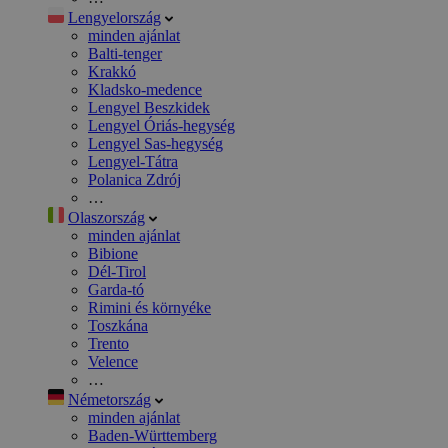
Lengyelország
minden ajánlat
Balti-tenger
Krakkó
Kladsko-medence
Lengyel Beszkidek
Lengyel Óriás-hegység
Lengyel Sas-hegység
Lengyel-Tátra
Polanica Zdrój
…
Olaszország
minden ajánlat
Bibione
Dél-Tirol
Garda-tó
Rimini és környéke
Toszkána
Trento
Velence
…
Németország
minden ajánlat
Baden-Württemberg