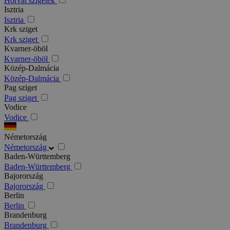
Horvát szigetek
Isztria
Isztria
Krk sziget
Krk sziget
Kvarner-öböl
Kvarner-öböl
Közép-Dalmácia
Közép-Dalmácia
Pag sziget
Pag sziget
Vodice
Vodice
Németország
Németország
Baden-Württemberg
Baden-Württemberg
Bajorország
Bajorország
Berlin
Berlin
Brandenburg
Brandenburg