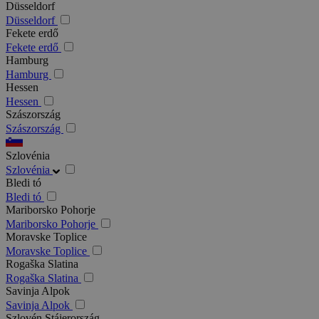
Düsseldorf
Düsseldorf
Fekete erdő
Fekete erdő
Hamburg
Hamburg
Hessen
Hessen
Szászország
Szászország
Szlovénia
Szlovénia
Bledi tó
Bledi tó
Mariborsko Pohorje
Mariborsko Pohorje
Moravske Toplice
Moravske Toplice
Rogaška Slatina
Rogaška Slatina
Savinja Alpok
Savinja Alpok
Szlovén Stájerország