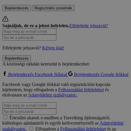
Bejelentkezés
Regisztrálni szeretnék
Sajnáljuk, de ez a jelszó helytelen.
Elfelejtette jelszavát?
Elfelejtette jelszavát?
Kérjen újat!
Bejelentkezés
A közösségi oldalán keresztül is bejelentkezhet:
Bejelentkezés Facebook fiókkal
Bejelentkezés Google fiókkal
Facebook vagy Google fiókkal való regisztrációm kapcsán
kijelentem, hogy elfogadom a
Felhasználási feltételeket
és
elolvastam az
Adatvédelmi szabályzatot.
.
Értesülni akarok e-mailben a Travelking újdonságairól,
különleges ajánlatairól és egyéb kedvezményeiről az
Adatvédelmi
szabályzatot.
.
Elfogadom a
Felhasználási feltételeket
és az