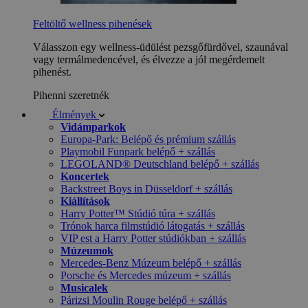
Feltöltő wellness pihenések
Válasszon egy wellness-üdülést pezsgőfürdővel, szaunával
vagy termálmedencével, és élvezze a jól megérdemelt
pihenést.
Pihenni szeretnék
Élmények
Vidámparkok
Europa-Park: Belépő és prémium szállás
Playmobil Funpark belépő + szállás
LEGOLAND® Deutschland belépő + szállás
Koncertek
Backstreet Boys in Düsseldorf + szállás
Kiállítások
Harry Potter™ Stúdió túra + szállás
Trónok harca filmstúdió látogatás + szállás
VIP est a Harry Potter stúdiókban + szállás
Múzeumok
Mercedes-Benz Múzeum belépő + szállás
Porsche és Mercedes múzeum + szállás
Musicalek
Párizsi Moulin Rouge belépő + szállás