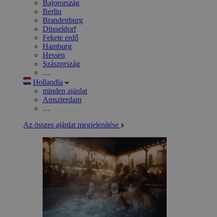
Bajorország
Berlin
Brandenburg
Düsseldorf
Fekete erdő
Hamburg
Hessen
Szászország
…
Hollandia
minden ajánlat
Amszterdam
…
Az összes ajánlat megjelenítése