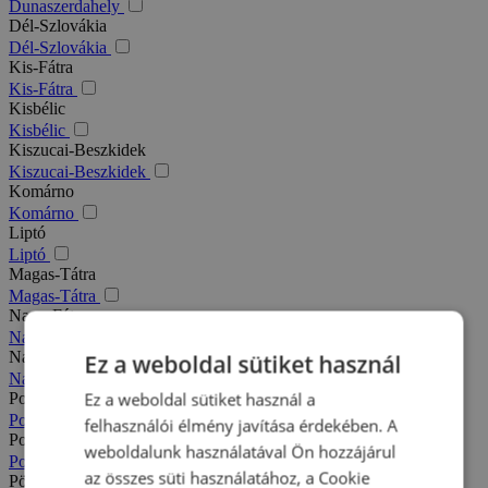
Dunaszerdahely
Dél-Szlovákia
Dél-Szlovákia
Kis-Fátra
Kis-Fátra
Kisbélic
Kisbélic
Kiszucai-Beszkidek
Kiszucai-Beszkidek
Komárno
Komárno
Liptó
Liptó
Magas-Tátra
Magas-Tátra
Nagy-Fátra
Nagy-Fátra
Nagymegyer
Ez a weboldal sütiket használ
Nagymegyer
Ez a weboldal sütiket használ a
Podhajska
Podhajska
felhasználói élmény javítása érdekében. A
Pozsony
weboldalunk használatával Ön hozzájárul
Pozsony
az összes süti használatához, a Cookie
Pöstyén