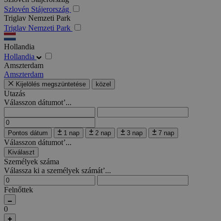
Szlovén Stájerország
Triglav Nemzeti Park
Triglav Nemzeti Park
Hollandia
Hollandia
Amszterdam
Amszterdam
Kijelölés megszüntetése
közel
Utazás
Válasszon dátumot’...
Pontos dátum
1 nap
2 nap
3 nap
7 nap
Válasszon dátumot’...
Kiválaszt
Személyek száma
Válassza ki a személyek számát’...
Felnőttek
0