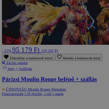
95 179 Ft
- 21%
119 247 Ft
Eltávolítás a kedvencek közül
Mentés a kedvencek közé
Akciós ajánlat
Jegy + Szálloda
Párizsi Moulin Rouge belépő + szállás
ÚJDONSÁG
Moulin Rouge Párizsban
Franciaország
1 fő részére, 1-tól 1 napig