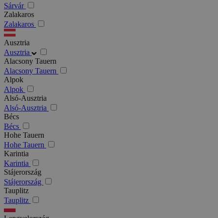
Sárvár
Zalakaros
Zalakaros
Ausztria
Ausztria
Alacsony Tauern
Alacsony Tauern
Alpok
Alpok
Alsó-Ausztria
Alsó-Ausztria
Bécs
Bécs
Hohe Tauern
Hohe Tauern
Karintia
Karintia
Stájerország
Stájerország
Tauplitz
Tauplitz