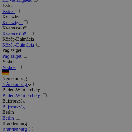
Horvát szigetek
Isztria
Isztria
Krk sziget
Krk sziget
Kvarner-öböl
Kvarner-öböl
Közép-Dalmácia
Közép-Dalmácia
Pag sziget
Pag sziget
Vodice
Vodice
Németország
Németország
Baden-Württemberg
Baden-Württemberg
Bajorország
Bajorország
Berlin
Berlin
Brandenburg
Brandenburg