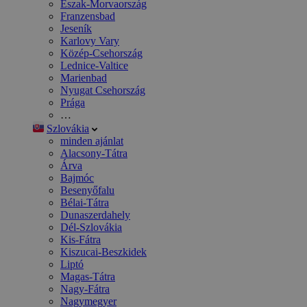
Észak-Morvaország
Franzensbad
Jeseník
Karlovy Vary
Közép-Csehország
Lednice-Valtice
Marienbad
Nyugat Csehország
Prága
…
Szlovákia
minden ajánlat
Alacsony-Tátra
Árva
Bajmóc
Besenyőfalu
Bélai-Tátra
Dunaszerdahely
Dél-Szlovákia
Kis-Fátra
Kiszucai-Beszkidek
Liptó
Magas-Tátra
Nagy-Fátra
Nagymegyer