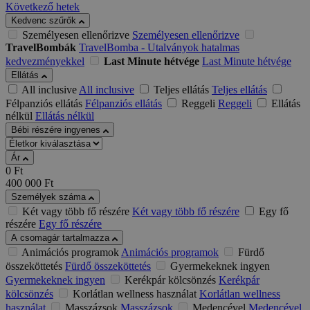
Következő hetek
Kedvenc szűrők
Személyesen ellenőrizve
Személyesen ellenőrizve
TravelBombák
TravelBomba - Utalványok hatalmas
kedvezményekkel
Last Minute hétvége
Last Minute hétvége
Ellátás
All inclusive
All inclusive
Teljes ellátás
Teljes ellátás
Félpanziós ellátás
Félpanziós ellátás
Reggeli
Reggeli
Ellátás
nélkül
Ellátás nélkül
Bébi részére ingyenes
Ár
0
Ft
400 000
Ft
Személyek száma
Két vagy több fő részére
Két vagy több fő részére
Egy fő
részére
Egy fő részére
A csomagár tartalmazza
Animációs programok
Animációs programok
Fürdő
összeköttetés
Fürdő összeköttetés
Gyermekeknek ingyen
Gyermekeknek ingyen
Kerékpár kölcsönzés
Kerékpár
kölcsönzés
Korlátlan wellness használat
Korlátlan wellness
használat
Masszázsok
Masszázsok
Medencével
Medencével