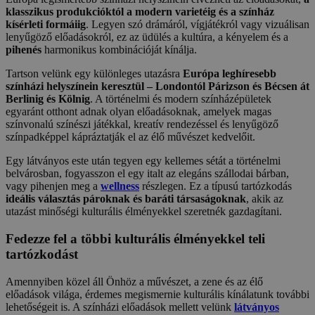
klasszikus produkcióktól a modern varietéig és a színház
kísérleti formáiig
. Legyen szó drámáról, vígjátékról vagy vizuálisan
lenyűgöző előadásokról, ez az üdülés a kultúra, a kényelem és a
pihenés
harmonikus kombinációját kínálja.
Tartson velünk egy különleges utazásra
Európa leghíresebb
színházi helyszínein keresztül – Londontól Párizson és Bécsen át
Berlinig és Kölnig
. A történelmi és modern színházépületek
egyaránt otthont adnak olyan előadásoknak, amelyek magas
színvonalú színészi játékkal, kreatív rendezéssel és lenyűgöző
színpadképpel kápráztatják el az élő művészet kedvelőit.
Egy látványos este után tegyen egy kellemes sétát a történelmi
belvárosban, fogyasszon el egy italt az elegáns szállodai bárban,
vagy pihenjen meg a
wellness
részlegen. Ez a típusú tartózkodás
ideális választás pároknak és baráti társaságoknak
, akik az
utazást minőségi kulturális élményekkel szeretnék gazdagítani.
Fedezze fel a többi kulturális élményekkel teli
tartózkodást
Amennyiben közel áll Önhöz a művészet, a zene és az élő
előadások világa, érdemes megismernie kulturális kínálatunk további
lehetőségeit is. A színházi előadások mellett velünk
látványos