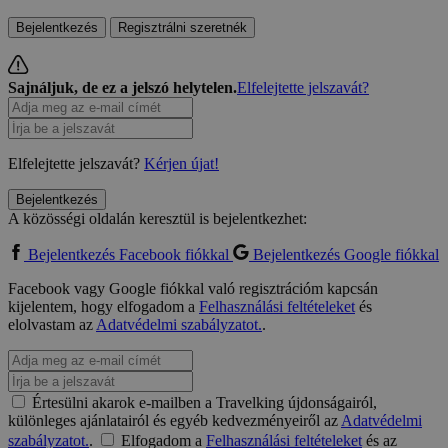
Bejelentkezés
Regisztrálni szeretnék
Sajnáljuk, de ez a jelszó helytelen.
Elfelejtette jelszavát?
Elfelejtette jelszavát?
Kérjen újat!
Bejelentkezés
A közösségi oldalán keresztül is bejelentkezhet:
Bejelentkezés Facebook fiókkal
Bejelentkezés Google fiókkal
Facebook vagy Google fiókkal való regisztrációm kapcsán
kijelentem, hogy elfogadom a
Felhasználási feltételeket
és
elolvastam az
Adatvédelmi szabályzatot.
.
Értesülni akarok e-mailben a Travelking újdonságairól,
különleges ajánlatairól és egyéb kedvezményeiről az
Adatvédelmi
szabályzatot.
.
Elfogadom a
Felhasználási feltételeket
és az