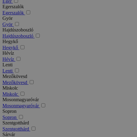
Eger
Egerszalók
Egerszalók
Györ
Györ
Hajdúszoboszló
Hajdúszoboszló
Hegykő
Hegykő
Hévíz
Hévíz
Lenti
Lenti
Mezőkövesd
Mezőkövesd
Miskolc
Miskolc
Mosonmagyaróvár
Mosonmagyaróvár
Sopron
Sopron
Szentgotthárd
Szentgotthárd
Sárvár