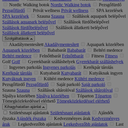
Nordic Walking botok
Nordic Walking botok
Pezsgőfürdő
Pezsgőfürdő
Privát wellness
Privát wellness
SPA kezelések
SPA kezelések
Szauna
Szauna
Szállások aquapark belépővel
Szállások aquapark belépővel
Szállások fürdőbelépővel
Szállások fürdőbelépővel
Szállások állatkerti belépővel
Szállások állatkerti belépővel
Szolgáltatások
Akadálymentesített
Akadálymentesített
Aquapark közelében
Aquapark közelében
Bababarát
Bababarát
Beltéri medence
Beltéri medence
Felnőttbarát
Felnőttbarát
Fitness
Fitness
Golf
Golf
Gyerekbarát szálláshelyek
Gyerekbarát szálláshelyek
Ingyenes parkolás
Ingyenes parkolás
Kerékpár tárolás
Kerékpár tárolás
Kutyabarát
Kutyabarát
Kutyáknak ingyen
Kutyáknak ingyen
Kültéri medence
Kültéri medence
Pezsgőfürdő
Pezsgőfürdő
Saját parkoló
Saját parkoló
Szauna
Szauna
Szállások sítárolóval
Szállások sítárolóval
Sípálya közelében
Sípálya közelében
Tóparton
Tóparton
Tömegközlekedéssel elérhető
Tömegközlekedéssel elérhető
Kihagyhatatlan ajánlat
Születésnapi ajánlatok
Születésnapi ajánlatok
Ajándék
éjszaka
Ajándék éjszaka
Kedvezményes árak
Kedvezményes
árak
Legkedvezőbb ajánlatok
Legkedvezőbb ajánlatok
Last