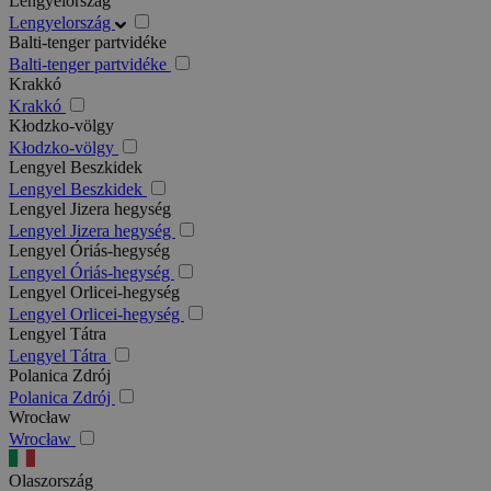
Lengyelország
Lengyelország
Balti-tenger partvidéke
Balti-tenger partvidéke
Krakkó
Krakkó
Kłodzko-völgy
Kłodzko-völgy
Lengyel Beszkidek
Lengyel Beszkidek
Lengyel Jizera hegység
Lengyel Jizera hegység
Lengyel Óriás-hegység
Lengyel Óriás-hegység
Lengyel Orlicei-hegység
Lengyel Orlicei-hegység
Lengyel Tátra
Lengyel Tátra
Polanica Zdrój
Polanica Zdrój
Wrocław
Wrocław
Olaszország