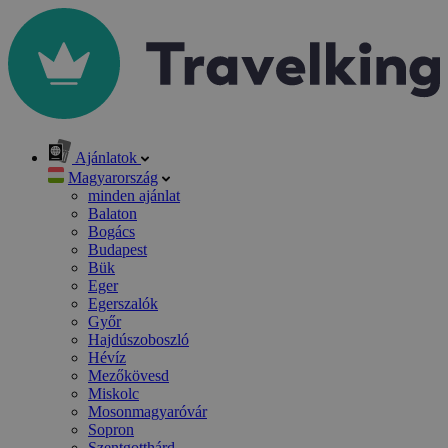
Ajánlatok
Magyarország
minden ajánlat
Balaton
Bogács
Budapest
Bük
Eger
Egerszalók
Győr
Hajdúszoboszló
Hévíz
Mezőkövesd
Miskolc
Mosonmagyaróvár
Sopron
Szentgotthárd