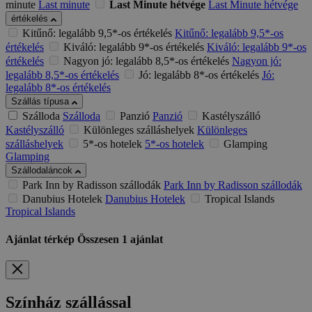
minute
Last minute
Last Minute hétvége
Last Minute hétvége
értékelés
Kitűnő: legalább 9,5*-os értékelés
Kitűnő: legalább 9,5*-os
értékelés
Kiváló: legalább 9*-os értékelés
Kiváló: legalább 9*-os
értékelés
Nagyon jó: legalább 8,5*-os értékelés
Nagyon jó:
legalább 8,5*-os értékelés
Jó: legalább 8*-os értékelés
Jó:
legalább 8*-os értékelés
Szállás típusa
Szálloda
Szálloda
Panzió
Panzió
Kastélyszálló
Kastélyszálló
Különleges szálláshelyek
Különleges
szálláshelyek
5*-os hotelek
5*-os hotelek
Glamping
Glamping
Szállodaláncok
Park Inn by Radisson szállodák
Park Inn by Radisson szállodák
Danubius Hotelek
Danubius Hotelek
Tropical Islands
Tropical Islands
Ajánlat térkép
Összesen
1
ajánlat
Színház szállással