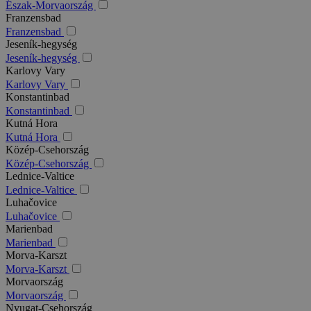
Észak-Morvaország
Franzensbad
Franzensbad
Jeseník-hegység
Jeseník-hegység
Karlovy Vary
Karlovy Vary
Konstantinbad
Konstantinbad
Kutná Hora
Kutná Hora
Közép-Csehország
Közép-Csehország
Lednice-Valtice
Lednice-Valtice
Luhačovice
Luhačovice
Marienbad
Marienbad
Morva-Karszt
Morva-Karszt
Morvaország
Morvaország
Nyugat-Csehország