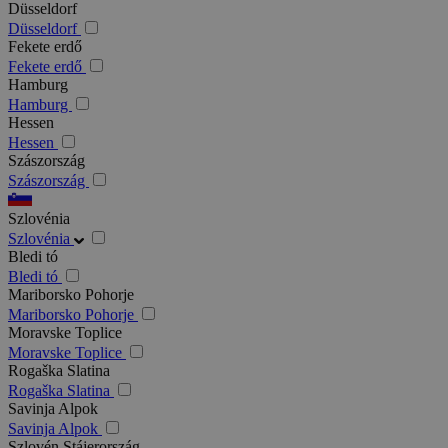
Düsseldorf
Düsseldorf
Fekete erdő
Fekete erdő
Hamburg
Hamburg
Hessen
Hessen
Szászország
Szászország
Szlovénia
Szlovénia
Bledi tó
Bledi tó
Mariborsko Pohorje
Mariborsko Pohorje
Moravske Toplice
Moravske Toplice
Rogaška Slatina
Rogaška Slatina
Savinja Alpok
Savinja Alpok
Szlovén Stájerország