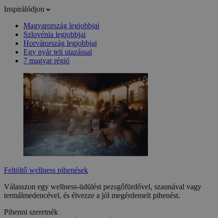
Inspirálódjon
Magyarország legjobbjai
Szlovénia legjobbjai
Horvátország legjobbjai
Egy nyár teli utazással
7 magyar régió
Feltöltő wellness pihenések
Válasszon egy wellness-üdülést pezsgőfürdővel, szaunával vagy
termálmedencével, és élvezze a jól megérdemelt pihenést.
Pihenni szeretnék