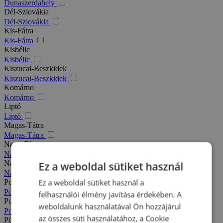
Dunaszerdahely
Dél-Szlovákia
Dél-Szlovákia
Kis-Fátra
Kis-Fátra
Kisbélic
Kisbélic
Kiszucai-Beszkidek
Kiszucai-Beszkidek
Komárno
Komárno
Liptó
Liptó
Magas-Tátra
Magas-Tátra
Nagy-Fátra
Nagy-Fátra
Nagymegyer
Ez a weboldal sütiket használ
Nagymegyer
Ez a weboldal sütiket használ a
Podhajska
Podhajska
felhasználói élmény javítása érdekében. A
Pozsony
weboldalunk használatával Ön hozzájárul
Pozsony
az összes süti használatához, a Cookie
Pöstyén