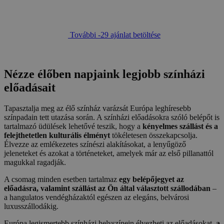
További -29 ajánlat betöltése
Nézze élőben napjaink legjobb színházi
előadásait
Tapasztalja meg az élő színház varázsát Európa leghíresebb
színpadain tett utazása során. A színházi előadásokra szóló belépőt is
tartalmazó üdülések lehetővé teszik, hogy a
kényelmes szállást és a
felejthetetlen kulturális élményt
tökéletesen összekapcsolja.
Élvezze az emlékezetes színészi alakításokat, a lenyűgöző
jeleneteket és azokat a történeteket, amelyek már az első pillanattól
magukkal ragadják.
A csomag minden esetben tartalmaz
egy belépőjegyet az
előadásra, valamint szállást az Ön által választott szállodában
–
a hangulatos vendégházaktól egészen az elegáns, belvárosi
luxusszállodákig.
Európa legismertebb színházi helyszínein élvezheti az előadásokat,
a