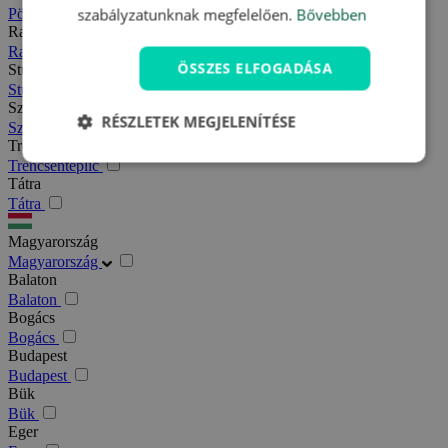
szabályzatunknak megfelelően.
Bővebben
Pöstyén
Rajecfürdő
Rajecfürdő
ÖSSZES ELFOGADÁSA
Stubnyafürdő
Stubnyafürdő
Szlovák paradicsom
RÉSZLETEK MEGJELENÍTÉSE
Szlovák paradicsom
Trencsénteplic
Trencsénteplic
Tátra
Tátra
Magyarország
Magyarország
Balaton
Balaton
Bogács
Bogács
Budapest
Budapest
Bük
Bük
Eger