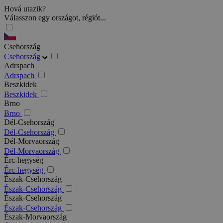
Hová utazik?
Válasszon egy országot, régiót...
Csehország
Csehország
Adrspach
Adrspach
Beszkidek
Beszkidek
Brno
Brno
Dél-Csehország
Dél-Csehország
Dél-Morvaország
Dél-Morvaország
Érc-hegység
Érc-hegység
Észak-Csehország
Észak-Csehország
Észak-Csehország
Észak-Csehország
Észak-Morvaország