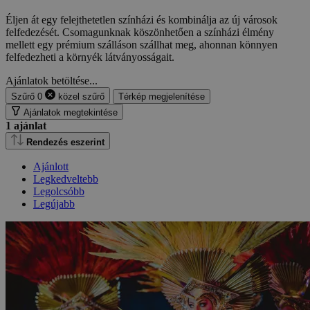
Éljen át egy felejthetetlen színházi és kombinálja az új városok
felfedezését. Csomagunknak köszönhetően a színházi élmény
mellett egy prémium szálláson szállhat meg, ahonnan könnyen
felfedezheti a környék látványosságait.
Ajánlatok betöltése...
Szűrő
0
közel
szűrő
Térkép megjelenítése
Ajánlatok megtekintése
1
ajánlat
Rendezés eszerint
Ajánlott
Legkedveltebb
Legolcsóbb
Legújabb