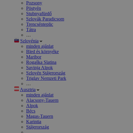
Pozsony
Pöstyén
Stubnyafürdő
Szlovák Paradicsom
Trencsénteplic
Tátra
…
Szlovénia
minden ajánlat
Bled és környéke
Maribor
Rogaška Slatina
Savinja Alpok
Szlovén Stájerország
Triglav Nemzeti Park
…
Ausztria
minden ajánlat
Alacsony-Tauern
Alpok
Bécs
Magas-Tauern
Karintia
Stájerország
…