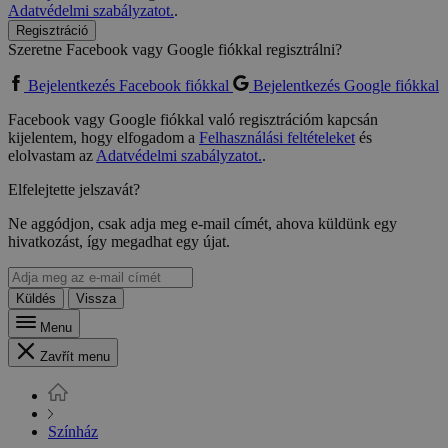
Adatvédelmi szabályzatot.
.
Regisztráció
Szeretne Facebook vagy Google fiókkal regisztrálni?
Bejelentkezés Facebook fiókkal
Bejelentkezés Google fiókkal
Facebook vagy Google fiókkal való regisztrációm kapcsán
kijelentem, hogy elfogadom a
Felhasználási feltételeket
és
elolvastam az
Adatvédelmi szabályzatot.
.
Elfelejtette jelszavát?
Ne aggódjon, csak adja meg e-mail címét, ahova küldünk egy
hivatkozást, így megadhat egy újat.
Küldés
Vissza
Menu
Zavřít menu
Színház