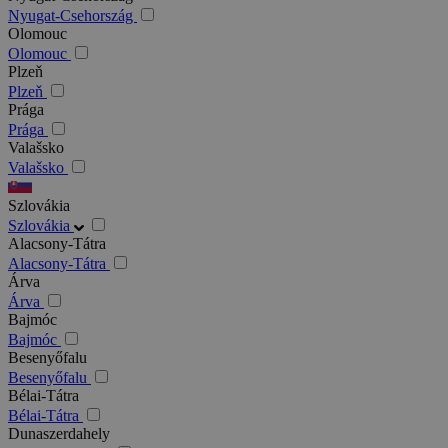
Nyugat-Csehország
Olomouc
Olomouc
Plzeň
Plzeň
Prága
Prága
Valašsko
Valašsko
Szlovákia
Szlovákia
Alacsony-Tátra
Alacsony-Tátra
Árva
Árva
Bajmóc
Bajmóc
Besenyőfalu
Besenyőfalu
Bélai-Tátra
Bélai-Tátra
Dunaszerdahely