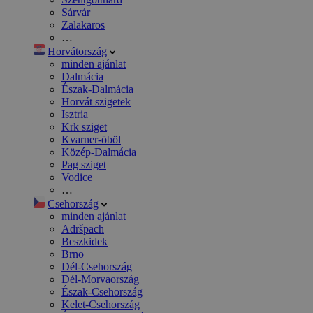
Sárvár
Zalakaros
…
Horvátország
minden ajánlat
Dalmácia
Észak-Dalmácia
Horvát szigetek
Isztria
Krk sziget
Kvarner-öböl
Közép-Dalmácia
Pag sziget
Vodice
…
Csehország
minden ajánlat
Adršpach
Beszkidek
Brno
Dél-Csehország
Dél-Morvaország
Észak-Csehország
Kelet-Csehország