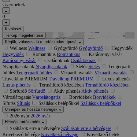
Gyermekek
0
Kiválaszt
Térkép megjelenítése
Kérjük, válassza ki a tartózkodás típusát
Wellness
Wellness
Gyógyfürdő
Gyógyfürdő
Hegyvidék
Hegyvidék
Romantikus
Romantikus
Karácsonyi vásár
Karácsonyi vásár
Családoknak
Családoknak
Nyugdíjasoknak
Nyugdíjasoknak
Síelés
Síelés
Tengerparti
üdülés
Tengerparti üdülés
Vízparti nyaralás
Vízparti nyaralás
Travelking PREMIUM
Travelking PREMIUM
Luxus pihenés
Luxus pihenés
Termálfürdő közelében
Termálfürdő közelében
Sörfürdő
Sörfürdő
Aktív pihenés
Aktív pihenés
Városlátogatás
Városlátogatás
Borvidékek
Borvidékek
Sífutás
Sífutás
Szállások belépőkkel
Szállások belépőkkel
Ünnepek és hosszú hétvégék
2026 nyár
2026 nyár
Hétvégi tartózkodás
Szállások erre a hétvégére
Szállások erre a hétvégére
Következő hétvége
Következő hétvége
Következő hetek