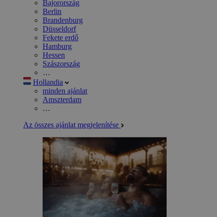
Bajorország
Berlin
Brandenburg
Düsseldorf
Fekete erdő
Hamburg
Hessen
Szászország
…
Hollandia
minden ajánlat
Amszterdam
…
Az összes ajánlat megjelenítése