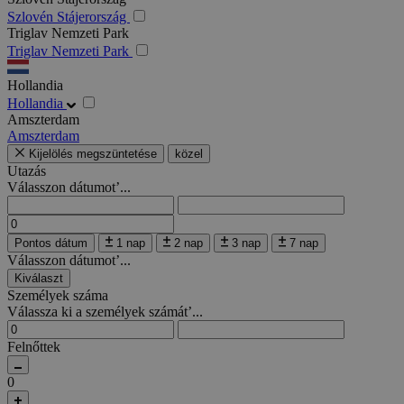
Szlovén Stájerország
Triglav Nemzeti Park
Triglav Nemzeti Park
Hollandia
Hollandia
Amszterdam
Amszterdam
Kijelölés megszüntetése
közel
Utazás
Válasszon dátumot’...
Pontos dátum
1 nap
2 nap
3 nap
7 nap
Válasszon dátumot’...
Kiválaszt
Személyek száma
Válassza ki a személyek számát’...
Felnőttek
0