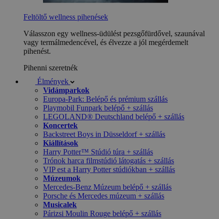
Feltöltő wellness pihenések
Válasszon egy wellness-üdülést pezsgőfürdővel, szaunával
vagy termálmedencével, és élvezze a jól megérdemelt
pihenést.
Pihenni szeretnék
Élmények
Vidámparkok
Europa-Park: Belépő és prémium szállás
Playmobil Funpark belépő + szállás
LEGOLAND® Deutschland belépő + szállás
Koncertek
Backstreet Boys in Düsseldorf + szállás
Kiállítások
Harry Potter™ Stúdió túra + szállás
Trónok harca filmstúdió látogatás + szállás
VIP est a Harry Potter stúdiókban + szállás
Múzeumok
Mercedes-Benz Múzeum belépő + szállás
Porsche és Mercedes múzeum + szállás
Musicalek
Párizsi Moulin Rouge belépő + szállás