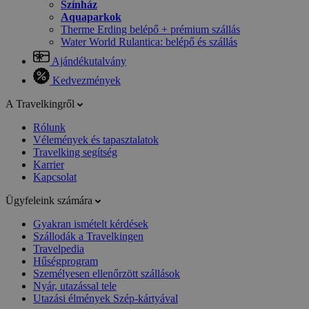
Színház
Aquaparkok
Therme Erding belépő + prémium szállás
Water World Rulantica: belépő és szállás
Ajándékutalvány
Kedvezmények
A Travelkingről
Rólunk
Vélemények és tapasztalatok
Travelking segítség
Karrier
Kapcsolat
Ügyfeleink számára
Gyakran ismételt kérdések
Szállodák a Travelkingen
Travelpedia
Hűségprogram
Személyesen ellenőrzött szállások
Nyár, utazással tele
Utazási élmények Szép-kártyával