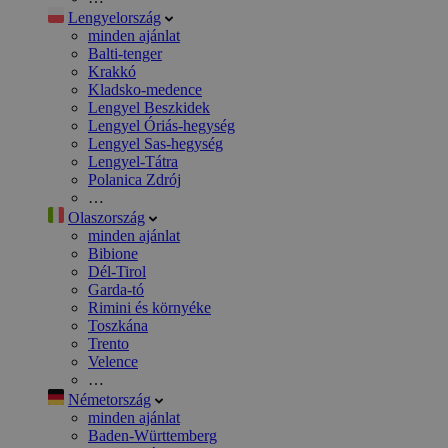
Lengyelország
minden ajánlat
Balti-tenger
Krakkó
Kladsko-medence
Lengyel Beszkidek
Lengyel Óriás-hegység
Lengyel Sas-hegység
Lengyel-Tátra
Polanica Zdrój
…
Olaszország
minden ajánlat
Bibione
Dél-Tirol
Garda-tó
Rimini és környéke
Toszkána
Trento
Velence
…
Németország
minden ajánlat
Baden-Württemberg