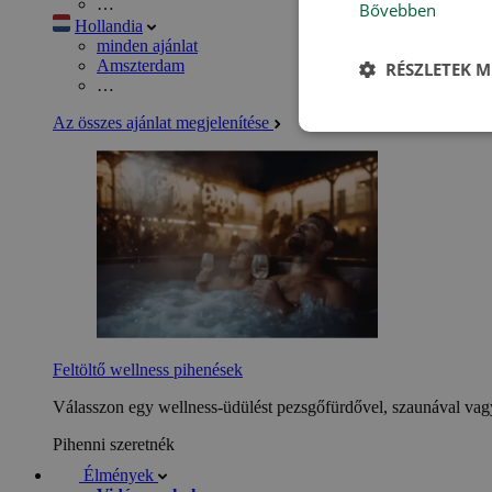
…
Bővebben
Hollandia
minden ajánlat
Amszterdam
RÉSZLETEK M
…
Az összes ajánlat megjelenítése
Feltöltő wellness pihenések
Válasszon egy wellness-üdülést pezsgőfürdővel, szaunával vagy
Pihenni szeretnék
Élmények