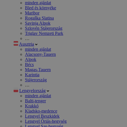
minden ajánlat
Bled és környéke
Maribor
Rogaška Slatina
Savinja Alpok
Szlovén Stájerország
Triglav Nemzeti Park
…
Ausztria
minden ajánlat
Alacsony-Tauern
Alpok
Bécs
Magas-Tauern
Karintia
Stájerország
…
Lengyelország
minden ajánlat
Balti-tenger
Krakkó
Kladsko-medence
Lengyel Beszkidek
Lengyel Óriás-hegység
Lengyel Sas-hegység