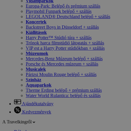
Vidámparkok
Europa-Park: Belépő és prémium szállás
Playmobil Funpark belépő + szállás
LEGOLAND® Deutschland belépő + szállás
Koncertek
Backstreet Boys in Düsseldorf + szállás
Kiállítások
Harry Potter™ Stúdió túra + szállás
Trónok harca filmstúdió látogatás + szállás
VIP est a Harry Potter stúdiókban + szállás
Múzeumok
Mercedes-Benz Múzeum belépő + szállás
Porsche és Mercedes múzeum + szállás
Musicalek
Párizsi Moulin Rouge belépő + szállás
Színház
Aquaparkok
Therme Erding belépő + prémium szállás
Water World Rulantica: belépő és szállás
Ajándékutalvány
Kedvezmények
A Travelkingről