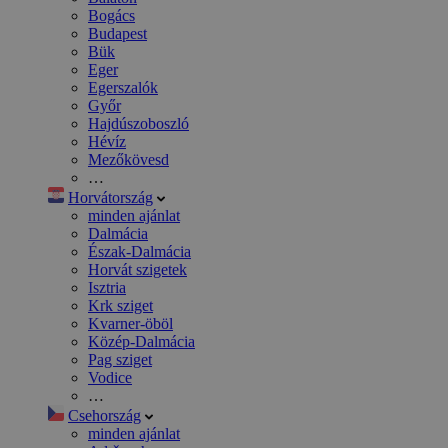
Bogács
Budapest
Bük
Eger
Egerszalók
Győr
Hajdúszoboszló
Hévíz
Mezőkövesd
…
Horvátország
minden ajánlat
Dalmácia
Észak-Dalmácia
Horvát szigetek
Isztria
Krk sziget
Kvarner-öböl
Közép-Dalmácia
Pag sziget
Vodice
…
Csehország
minden ajánlat