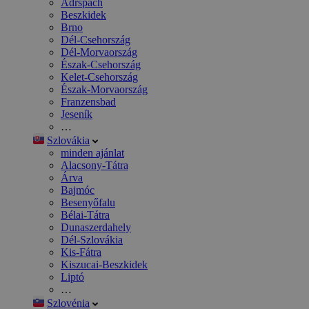
Adršpach
Beszkidek
Brno
Dél-Csehország
Dél-Morvaország
Észak-Csehország
Kelet-Csehország
Észak-Morvaország
Franzensbad
Jeseník
…
Szlovákia
minden ajánlat
Alacsony-Tátra
Árva
Bajmóc
Besenyőfalu
Bélai-Tátra
Dunaszerdahely
Dél-Szlovákia
Kis-Fátra
Kiszucai-Beszkidek
Liptó
…
Szlovénia