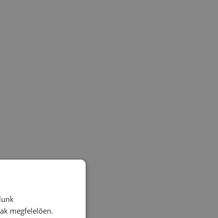
lunk
nak megfelelően.