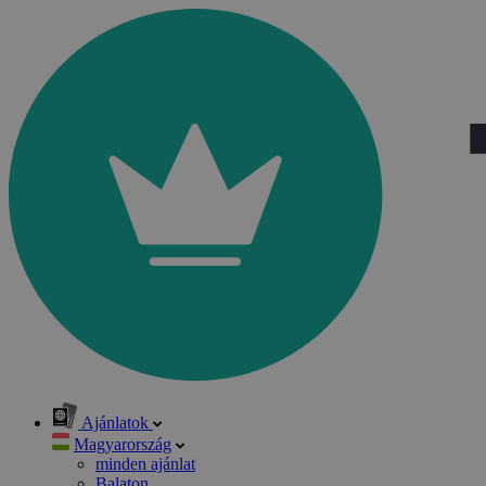
Ajánlatok
Magyarország
minden ajánlat
Balaton