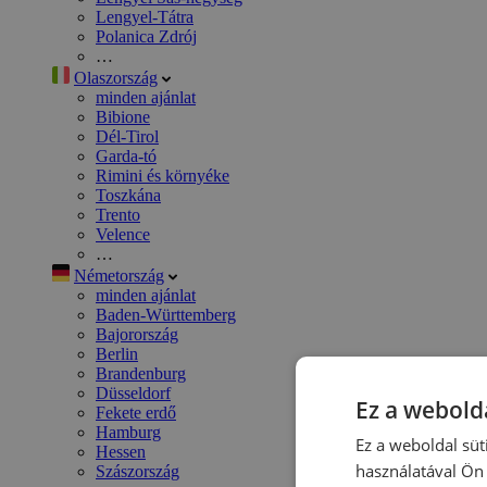
Lengyel-Tátra
Polanica Zdrój
…
Olaszország
minden ajánlat
Bibione
Dél-Tirol
Garda-tó
Rimini és környéke
Toszkána
Trento
Velence
…
Németország
minden ajánlat
Baden-Württemberg
Bajorország
Berlin
Brandenburg
Düsseldorf
Ez a webolda
Fekete erdő
Hamburg
Ez a weboldal süt
Hessen
használatával Ön 
Szászország