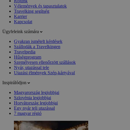
Rólunk
Vélemények és tapasztalatok
Travelking segítség
Karrier
Kapcsolat
Ügyfeleink számára
Gyakran ismételt kérdések
Szállodák a Travelkingen
Travelpedia
Hűségprogram
Személyesen ellenőrzött szállások
Nyár, utazással tele
Utazási élmények Szép-kártyával
Inspirálódjon
Magyarország legjobbjai
Szlovénia legjobbjai
Horvátország legjobbjai
Egy nyár teli utazással
7 magyar régió