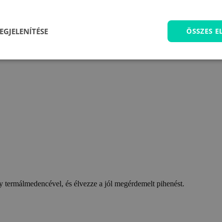
EGJELENÍTÉSE
ÖSSZES 
 termálmedencével, és élvezze a jól megérdemelt pihenést.