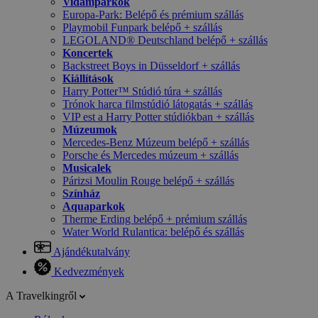
Vidámparkok
Europa-Park: Belépő és prémium szállás
Playmobil Funpark belépő + szállás
LEGOLAND® Deutschland belépő + szállás
Koncertek
Backstreet Boys in Düsseldorf + szállás
Kiállítások
Harry Potter™ Stúdió túra + szállás
Trónok harca filmstúdió látogatás + szállás
VIP est a Harry Potter stúdiókban + szállás
Múzeumok
Mercedes-Benz Múzeum belépő + szállás
Porsche és Mercedes múzeum + szállás
Musicalek
Párizsi Moulin Rouge belépő + szállás
Színház
Aquaparkok
Therme Erding belépő + prémium szállás
Water World Rulantica: belépő és szállás
Ajándékutalvány
Kedvezmények
A Travelkingről