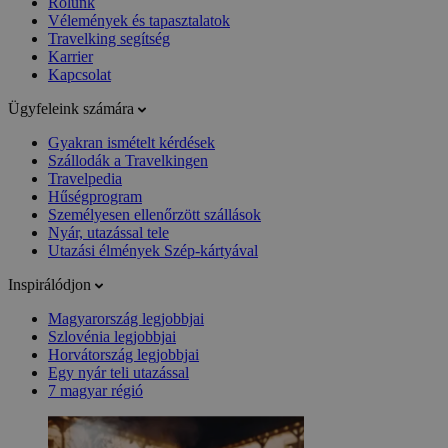
Rólunk
Vélemények és tapasztalatok
Travelking segítség
Karrier
Kapcsolat
Ügyfeleink számára
Gyakran ismételt kérdések
Szállodák a Travelkingen
Travelpedia
Hűségprogram
Személyesen ellenőrzött szállások
Nyár, utazással tele
Utazási élmények Szép-kártyával
Inspirálódjon
Magyarország legjobbjai
Szlovénia legjobbjai
Horvátország legjobbjai
Egy nyár teli utazással
7 magyar régió