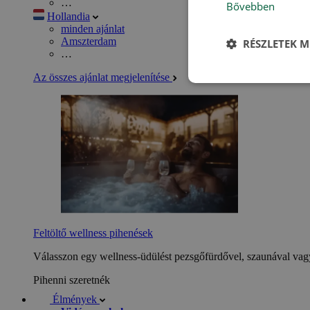
…
Bővebben
Hollandia
minden ajánlat
Amszterdam
RÉSZLETEK M
…
Az összes ajánlat megjelenítése
Feltöltő wellness pihenések
Válasszon egy wellness-üdülést pezsgőfürdővel, szaunával vagy
Pihenni szeretnék
Élmények