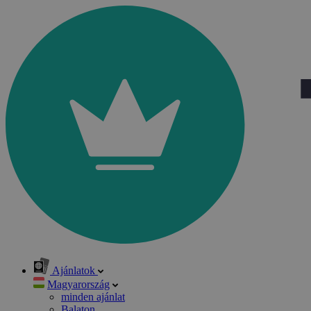
Ajánlatok
Magyarország
minden ajánlat
Balaton