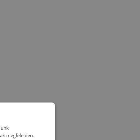
lunk
nak megfelelően.