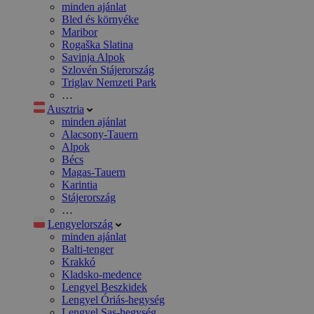
minden ajánlat
Bled és környéke
Maribor
Rogaška Slatina
Savinja Alpok
Szlovén Stájerország
Triglav Nemzeti Park
…
Ausztria
minden ajánlat
Alacsony-Tauern
Alpok
Bécs
Magas-Tauern
Karintia
Stájerország
…
Lengyelország
minden ajánlat
Balti-tenger
Krakkó
Kladsko-medence
Lengyel Beszkidek
Lengyel Óriás-hegység
Lengyel Sas-hegység