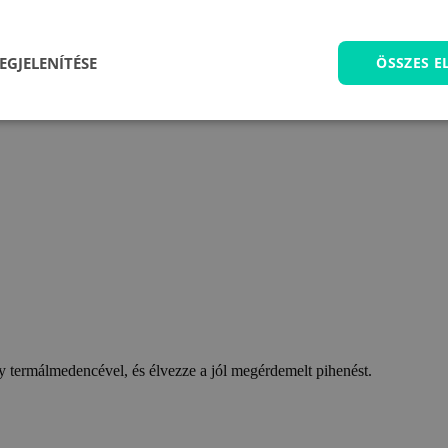
EGJELENÍTÉSE
ÖSSZES 
 termálmedencével, és élvezze a jól megérdemelt pihenést.