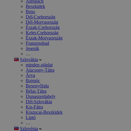
Adršpach
Beszkidek
Brno
Dél-Csehország
Dél-Morvaország
Észak-Csehország
Kelet-Csehország
Észak-Morvaország
Franzensbad
Jeseník
…
Szlovákia
minden ajánlat
Alacsony-Tátra
Árva
Bajmóc
Besenyőfalu
Bélai-Tátra
Dunaszerdahely
Dél-Szlovákia
Kis-Fátra
Kiszucai-Beszkidek
Liptó
…
Szlovénia