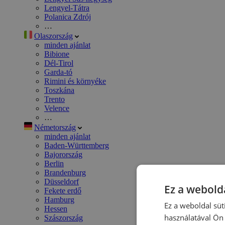
Lengyel-Tátra
Polanica Zdrój
…
Olaszország
minden ajánlat
Bibione
Dél-Tirol
Garda-tó
Rimini és környéke
Toszkána
Trento
Velence
…
Németország
minden ajánlat
Baden-Württemberg
Bajorország
Berlin
Brandenburg
Düsseldorf
Ez a webolda
Fekete erdő
Hamburg
Ez a weboldal süt
Hessen
használatával Ön 
Szászország