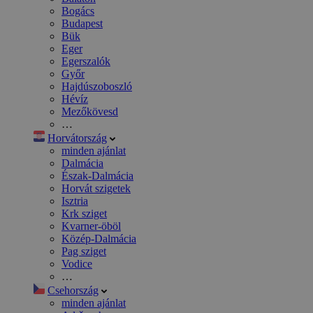
Bogács
Budapest
Bük
Eger
Egerszalók
Győr
Hajdúszoboszló
Hévíz
Mezőkövesd
…
Horvátország
minden ajánlat
Dalmácia
Észak-Dalmácia
Horvát szigetek
Isztria
Krk sziget
Kvarner-öböl
Közép-Dalmácia
Pag sziget
Vodice
…
Csehország
minden ajánlat