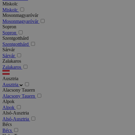
Miskolc
Miskolc
Mosonmagyaróvár
Mosonmagyaróvár
Sopron
Sopron
Szentgotthárd
Szentgotthárd
Sárvár
Sárvár
Zalakaros
Zalakaros
Ausztria
Ausztria
Alacsony Tauern
Alacsony Tauern
Alpok
Alpok
Alsó-Ausztria
Alsó-Ausztria
Bécs
Bécs