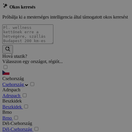
Okos keresés
Próbálja ki a mesterséges intelligencia által támogatott okos keresést
Hová utazik?
Válasszon egy országot, régiót...
Csehország
Csehország
Adrspach
Adrspach
Beszkidek
Beszkidek
Brno
Brno
Dél-Csehország
Dél-Csehország