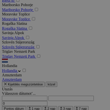
Bledi tó
Mariborsko Pohorje
Mariborsko Pohorje
Moravske Toplice
Moravske Toplice
Rogaška Slatina
Rogaška Slatina
Savinja Alpok
Savinja Alpok
Szlovén Stájerország
Szlovén Stájerország
Triglav Nemzeti Park
Triglav Nemzeti Park
Hollandia
Hollandia
Amszterdam
Amszterdam
Kijelölés megszüntetése
közel
Utazás
Válasszon dátumot’...
Pontos dátum
1 nap
2 nap
3 nap
7 nap