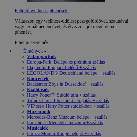
Feltöltő wellness pihenések
Válasszon egy wellness-üdülést pezsgőfürdővel, szaunával
vagy termálmedencével, és élvezze a jól megérdemelt
pihenést.
Pihenni szeretnék
Élmények
Vidámparkok
Europa-Park: Belépő és prémium szállás
Playmobil Funpark belépő + szállás
LEGOLAND® Deutschland belépő + szállás
Koncertek
Backstreet Boys in Düsseldorf + szállás
Kiállítások
Harry Potter™ Stúdió túra + szállás
Trónok harca filmstúdió látogatás + szállás
VIP est a Harry Potter stúdiókban + szállás
Múzeumok
Mercedes-Benz Múzeum belépő + szállás
Porsche és Mercedes múzeum + szállás
Musicalek
Párizsi Moulin Rouge belépő + szállás