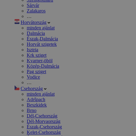
Sárvár
Zalakaros
…
Horvátország
minden ajánlat
Dalmácia
Észak-Dalmácia
Horvát szigetek
Isztria
Krk sziget
Kvarner-öböl
Közép-Dalmácia
Pag sziget
Vodice
…
Csehország
minden ajánlat
Adršpach
Beszkidek
Brno
Dél-Csehország
Dél-Morvaország
Észak-Csehország
Kelet-Csehország