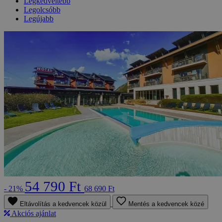
Legkedveltebb
Legolcsóbb
Legújabb
54 790 Ft
- 21%
68 690 Ft
Eltávolítás a kedvencek közül
Mentés a kedvencek közé
Akciós ajánlat