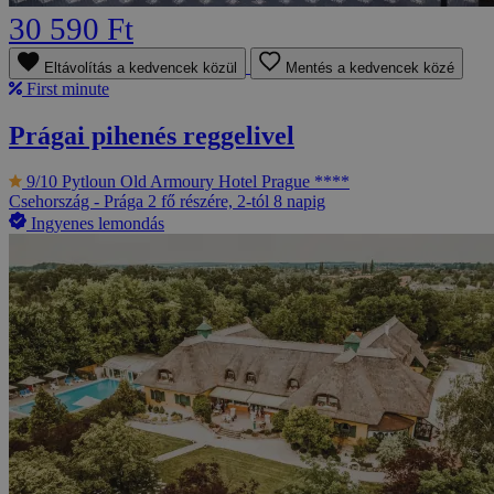
30 590 Ft
Eltávolítás a kedvencek közül
Mentés a kedvencek közé
First minute
Prágai pihenés reggelivel
9/10
Pytloun Old Armoury Hotel Prague ****
Csehország - Prága
2 fő részére, 2-tól 8 napig
Ingyenes lemondás