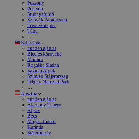
Pozsony
Pöstyén
Stubnyafürdő
Szlovák Paradicsom
Trencsénteplic
Tátra
…
Szlovénia
minden ajánlat
Bled és környéke
Maribor
Rogaška Slatina
Savinja Alpok
Szlovén Stájerország
Triglav Nemzeti Park
…
Ausztria
minden ajánlat
Alacsony-Tauern
Alpok
Bécs
Magas-Tauern
Karintia
Stájerország
…