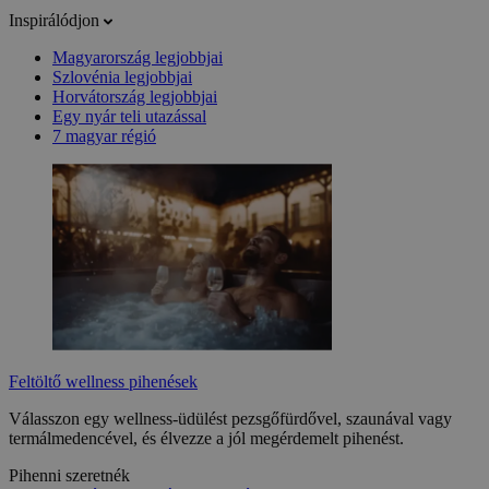
Inspirálódjon
Magyarország legjobbjai
Szlovénia legjobbjai
Horvátország legjobbjai
Egy nyár teli utazással
7 magyar régió
Feltöltő wellness pihenések
Válasszon egy wellness-üdülést pezsgőfürdővel, szaunával vagy
termálmedencével, és élvezze a jól megérdemelt pihenést.
Pihenni szeretnék