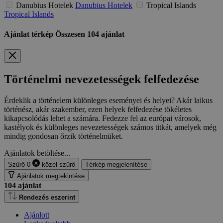
Danubius Hotelek
Danubius Hotelek
Tropical Islands
Tropical Islands
Ajánlat térkép
Összesen
104
ajánlat
Történelmi nevezetességek felfedezése
Érdeklik a történelem különleges eseményei és helyei? Akár laikus
történész, akár szakember, ezen helyek felfedezése tökéletes
kikapcsolódás lehet a számára. Fedezze fel az európai városok,
kastélyok és különleges nevezetességek számos titkát, amelyek még
mindig gondosan őrzik történelmüket.
Ajánlatok betöltése...
Szűrő
0
közel
szűrő
Térkép megjelenítése
Ajánlatok megtekintése
104
ajánlat
Rendezés eszerint
Ajánlott