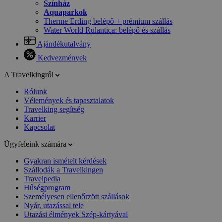
Színház
Aquaparkok
Therme Erding belépő + prémium szállás
Water World Rulantica: belépő és szállás
Ajándékutalvány
Kedvezmények
A Travelkingről
Rólunk
Vélemények és tapasztalatok
Travelking segítség
Karrier
Kapcsolat
Ügyfeleink számára
Gyakran ismételt kérdések
Szállodák a Travelkingen
Travelpedia
Hűségprogram
Személyesen ellenőrzött szállások
Nyár, utazással tele
Utazási élmények Szép-kártyával