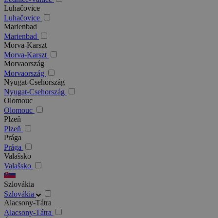
Luhačovice
Luhačovice
Marienbad
Marienbad
Morva-Karszt
Morva-Karszt
Morvaország
Morvaország
Nyugat-Csehország
Nyugat-Csehország
Olomouc
Olomouc
Plzeň
Plzeň
Prága
Prága
Valašsko
Valašsko
Szlovákia
Szlovákia
Alacsony-Tátra
Alacsony-Tátra