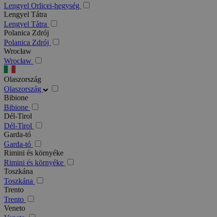
Lengyel Orlicei-hegység
Lengyel Tátra
Lengyel Tátra
Polanica Zdrój
Polanica Zdrój
Wrocław
Wrocław
Olaszország
Olaszország
Bibione
Bibione
Dél-Tirol
Dél-Tirol
Garda-tó
Garda-tó
Rimini és környéke
Rimini és környéke
Toszkána
Toszkána
Trento
Trento
Veneto