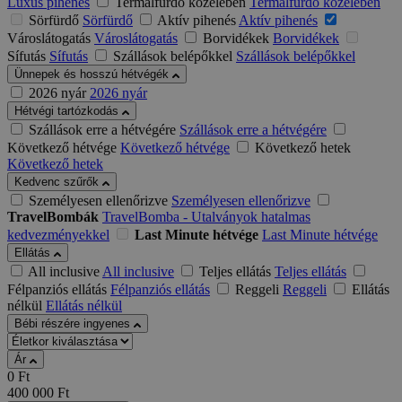
Luxus pihenés
Termálfürdő közelében
Termálfürdő közelében
Sörfürdő
Sörfürdő
Aktív pihenés
Aktív pihenés
Városlátogatás
Városlátogatás
Borvidékek
Borvidékek
Sífutás
Sífutás
Szállások belépőkkel
Szállások belépőkkel
Ünnepek és hosszú hétvégék
2026 nyár
2026 nyár
Hétvégi tartózkodás
Szállások erre a hétvégére
Szállások erre a hétvégére
Következő hétvége
Következő hétvége
Következő hetek
Következő hetek
Kedvenc szűrők
Személyesen ellenőrizve
Személyesen ellenőrizve
TravelBombák
TravelBomba - Utalványok hatalmas
kedvezményekkel
Last Minute hétvége
Last Minute hétvége
Ellátás
All inclusive
All inclusive
Teljes ellátás
Teljes ellátás
Félpanziós ellátás
Félpanziós ellátás
Reggeli
Reggeli
Ellátás
nélkül
Ellátás nélkül
Bébi részére ingyenes
Ár
0
Ft
400 000
Ft