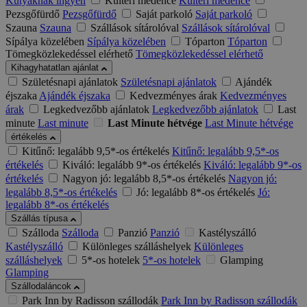
Kutyáknak ingyen
Kültéri medence
Kültéri medence
Pezsgőfürdő
Pezsgőfürdő
Saját parkoló
Saját parkoló
Szauna
Szauna
Szállások sítárolóval
Szállások sítárolóval
Sípálya közelében
Sípálya közelében
Tóparton
Tóparton
Tömegközlekedéssel elérhető
Tömegközlekedéssel elérhető
Kihagyhatatlan ajánlat
Születésnapi ajánlatok
Születésnapi ajánlatok
Ajándék
éjszaka
Ajándék éjszaka
Kedvezményes árak
Kedvezményes
árak
Legkedvezőbb ajánlatok
Legkedvezőbb ajánlatok
Last
minute
Last minute
Last Minute hétvége
Last Minute hétvége
értékelés
Kitűnő: legalább 9,5*-os értékelés
Kitűnő: legalább 9,5*-os
értékelés
Kiváló: legalább 9*-os értékelés
Kiváló: legalább 9*-os
értékelés
Nagyon jó: legalább 8,5*-os értékelés
Nagyon jó:
legalább 8,5*-os értékelés
Jó: legalább 8*-os értékelés
Jó:
legalább 8*-os értékelés
Szállás típusa
Szálloda
Szálloda
Panzió
Panzió
Kastélyszálló
Kastélyszálló
Különleges szálláshelyek
Különleges
szálláshelyek
5*-os hotelek
5*-os hotelek
Glamping
Glamping
Szállodaláncok
Park Inn by Radisson szállodák
Park Inn by Radisson szállodák