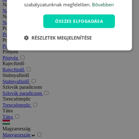
szabályzatunknak megfelelően.
Bővebben
Nagy-Fátra
Nagy-Fátra
Nagymegyer
ÖSSZES ELFOGADÁSA
Nagymegyer
Podhajska
Podhajska
RÉSZLETEK MEGJELENÍTÉSE
Pozsony
Pozsony
Pöstyén
Pöstyén
Rajecfürdő
Rajecfürdő
Stubnyafürdő
Stubnyafürdő
Szlovák paradicsom
Szlovák paradicsom
Trencsénteplic
Trencsénteplic
Tátra
Tátra
Magyarország
Magyarország