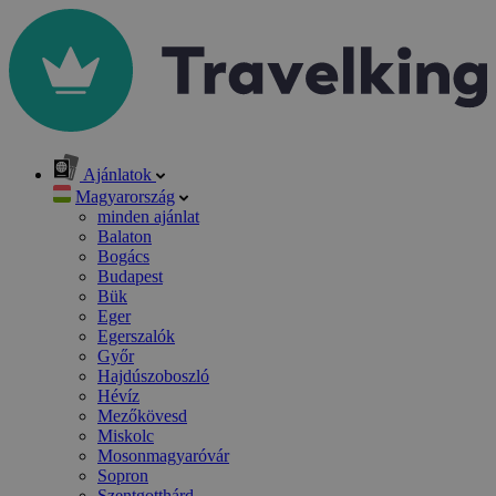
Ajánlatok
Magyarország
minden ajánlat
Balaton
Bogács
Budapest
Bük
Eger
Egerszalók
Győr
Hajdúszoboszló
Hévíz
Mezőkövesd
Miskolc
Mosonmagyaróvár
Sopron
Szentgotthárd