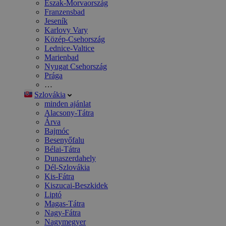
Észak-Morvaország
Franzensbad
Jeseník
Karlovy Vary
Közép-Csehország
Lednice-Valtice
Marienbad
Nyugat Csehország
Prága
…
Szlovákia
minden ajánlat
Alacsony-Tátra
Árva
Bajmóc
Besenyőfalu
Bélai-Tátra
Dunaszerdahely
Dél-Szlovákia
Kis-Fátra
Kiszucai-Beszkidek
Liptó
Magas-Tátra
Nagy-Fátra
Nagymegyer