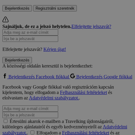
Bejelentkezés
Regisztrálni szeretnék
Sajnáljuk, de ez a jelszó helytelen.
Elfelejtette jelszavát?
Elfelejtette jelszavát?
Kérjen újat!
Bejelentkezés
A közösségi oldalán keresztül is bejelentkezhet:
Bejelentkezés Facebook fiókkal
Bejelentkezés Google fiókkal
Facebook vagy Google fiókkal való regisztrációm kapcsán
kijelentem, hogy elfogadom a
Felhasználási feltételeket
és
elolvastam az
Adatvédelmi szabályzatot.
.
Értesülni akarok e-mailben a Travelking újdonságairól,
különleges ajánlatairól és egyéb kedvezményeiről az
Adatvédelmi
szabályzatot.
.
Elfogadom a
Felhasználási feltételeket
és az