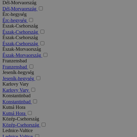
Dél-Morvaország
Dél-Morvaország
Érc-hegység
Érc-hegység
Észak-Csehország
Észak-Csehország
Észak-Csehország
Észak-Csehország
Észak-Morvaország
Észak-Morvaország
Franzensbad
Franzensbad
Jeseník-hegység
Jeseník-hegység
Karlovy Vary
Karlovy Vary
Konstantinbad
Konstantinbad
Kutná Hora
Kutná Hora
Közép-Csehország
Közép-Csehország
Lednice-Valtice
Lednice-Valtice