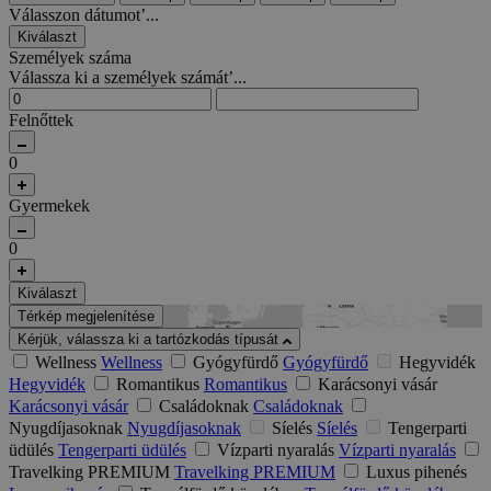
Válasszon dátumot’...
Kiválaszt
Személyek száma
Válassza ki a személyek számát’...
Felnőttek
0
Gyermekek
0
Kiválaszt
Térkép megjelenítése
Kérjük, válassza ki a tartózkodás típusát
Wellness
Wellness
Gyógyfürdő
Gyógyfürdő
Hegyvidék
Hegyvidék
Romantikus
Romantikus
Karácsonyi vásár
Karácsonyi vásár
Családoknak
Családoknak
Nyugdíjasoknak
Nyugdíjasoknak
Síelés
Síelés
Tengerparti
üdülés
Tengerparti üdülés
Vízparti nyaralás
Vízparti nyaralás
Travelking PREMIUM
Travelking PREMIUM
Luxus pihenés