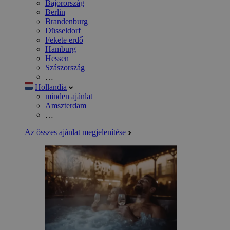
Bajorország
Berlin
Brandenburg
Düsseldorf
Fekete erdő
Hamburg
Hessen
Szászország
…
Hollandia
minden ajánlat
Amszterdam
…
Az összes ajánlat megjelenítése