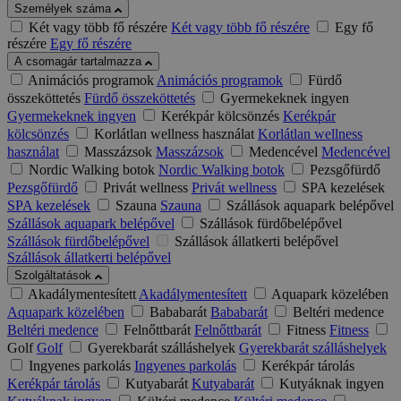
Személyek száma
Két vagy több fő részére
Két vagy több fő részére
Egy fő
részére
Egy fő részére
A csomagár tartalmazza
Animációs programok
Animációs programok
Fürdő
összeköttetés
Fürdő összeköttetés
Gyermekeknek ingyen
Gyermekeknek ingyen
Kerékpár kölcsönzés
Kerékpár
kölcsönzés
Korlátlan wellness használat
Korlátlan wellness
használat
Masszázsok
Masszázsok
Medencével
Medencével
Nordic Walking botok
Nordic Walking botok
Pezsgőfürdő
Pezsgőfürdő
Privát wellness
Privát wellness
SPA kezelések
SPA kezelések
Szauna
Szauna
Szállások aquapark belépővel
Szállások aquapark belépővel
Szállások fürdőbelépővel
Szállások fürdőbelépővel
Szállások állatkerti belépővel
Szállások állatkerti belépővel
Szolgáltatások
Akadálymentesített
Akadálymentesített
Aquapark közelében
Aquapark közelében
Bababarát
Bababarát
Beltéri medence
Beltéri medence
Felnőttbarát
Felnőttbarát
Fitness
Fitness
Golf
Golf
Gyerekbarát szálláshelyek
Gyerekbarát szálláshelyek
Ingyenes parkolás
Ingyenes parkolás
Kerékpár tárolás
Kerékpár tárolás
Kutyabarát
Kutyabarát
Kutyáknak ingyen