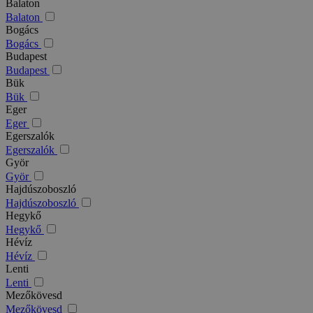
Balaton
Balaton
Bogács
Bogács
Budapest
Budapest
Bük
Bük
Eger
Eger
Egerszalók
Egerszalók
Györ
Györ
Hajdúszoboszló
Hajdúszoboszló
Hegykő
Hegykő
Hévíz
Hévíz
Lenti
Lenti
Mezőkövesd
Mezőkövesd