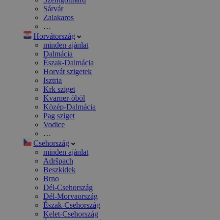
Sárvár
Zalakaros
…
Horvátország
minden ajánlat
Dalmácia
Észak-Dalmácia
Horvát szigetek
Isztria
Krk sziget
Kvarner-öböl
Közép-Dalmácia
Pag sziget
Vodice
…
Csehország
minden ajánlat
Adršpach
Beszkidek
Brno
Dél-Csehország
Dél-Morvaország
Észak-Csehország
Kelet-Csehország