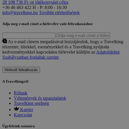
28 108 736 Ft -ot jótékonysági célra
.
+36 46 463 422
H - P: 8:00 - 16:30
info@travelking.hu
További elérhetőségek
Adja meg e-mail címét a hírlevélre való feliratkozáshoz
Az e-mail címem megadásával hozzájárulok, hogy a Travelking
részemre, hírekkel, eseményekkel és a Travelking nyújtotta
kedvezményekkel kapcsolatos hírlevelet küldjön az
Adatvédelmi
Szabályzatban foglaltak szerint
.
Hírlevél feliratkozás
A Travelkingről
Rólunk
Vélemények és tapasztalatok
Travelking segítség
Karrier
Kapcsolat
Ügyfeleink számára