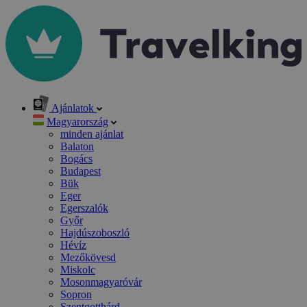
Ajánlatok
Magyarország
minden ajánlat
Balaton
Bogács
Budapest
Bük
Eger
Egerszalók
Győr
Hajdúszoboszló
Hévíz
Mezőkövesd
Miskolc
Mosonmagyaróvár
Sopron
Szentgotthárd