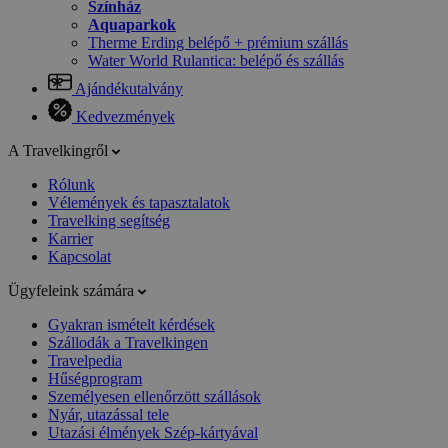
Színház
Aquaparkok
Therme Erding belépő + prémium szállás
Water World Rulantica: belépő és szállás
Ajándékutalvány
Kedvezmények
A Travelkingről
Rólunk
Vélemények és tapasztalatok
Travelking segítség
Karrier
Kapcsolat
Ügyfeleink számára
Gyakran ismételt kérdések
Szállodák a Travelkingen
Travelpedia
Hűségprogram
Személyesen ellenőrzött szállások
Nyár, utazással tele
Utazási élmények Szép-kártyával