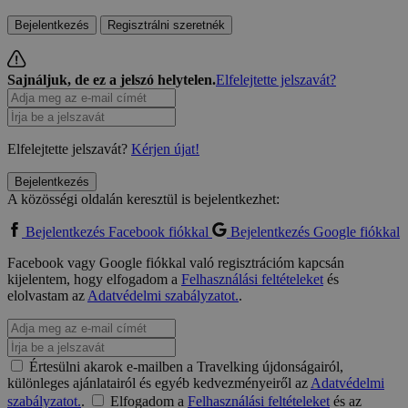
Bejelentkezés
Regisztrálni szeretnék
Sajnáljuk, de ez a jelszó helytelen.
Elfelejtette jelszavát?
Elfelejtette jelszavát?
Kérjen újat!
Bejelentkezés
A közösségi oldalán keresztül is bejelentkezhet:
Bejelentkezés Facebook fiókkal
Bejelentkezés Google fiókkal
Facebook vagy Google fiókkal való regisztrációm kapcsán
kijelentem, hogy elfogadom a
Felhasználási feltételeket
és
elolvastam az
Adatvédelmi szabályzatot.
.
Értesülni akarok e-mailben a Travelking újdonságairól,
különleges ajánlatairól és egyéb kedvezményeiről az
Adatvédelmi
szabályzatot.
.
Elfogadom a
Felhasználási feltételeket
és az