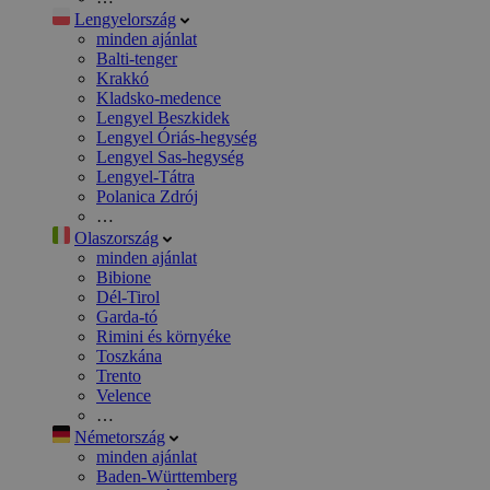
Lengyelország
minden ajánlat
Balti-tenger
Krakkó
Kladsko-medence
Lengyel Beszkidek
Lengyel Óriás-hegység
Lengyel Sas-hegység
Lengyel-Tátra
Polanica Zdrój
…
Olaszország
minden ajánlat
Bibione
Dél-Tirol
Garda-tó
Rimini és környéke
Toszkána
Trento
Velence
…
Németország
minden ajánlat
Baden-Württemberg