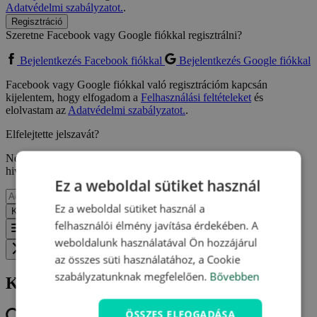
Adatvédelmi szabályzatot.
.
Regisztráció
Szeretne Facebook vagy Google fiókkal regisztrálni?
Bejelentkezés Facebook fiókkal
Bejelentkezés Google fiókkal
Facebook vagy Google fiókkal való regisztrációm kapcsán
kijelentem, hogy elfogadom a
Felhasználási feltételeket
és
elolvastam az
Adatvédelmi szabályzatot.
.
Elfelejtette jelszavát?
Ne aggódjon, csak adja meg e-mail címét, ahova küldünk egy
hivatkozást, így megadhat egy újat.
Ez a weboldal sütiket használ
Ez a weboldal sütiket használ a
Küldés
Vissza
felhasználói élmény javítása érdekében. A
Menu
weboldalunk használatával Ön hozzájárul
Zavřít menu
az összes süti használatához, a Cookie
szabályzatunknak megfelelően.
Bővebben
Kedvenc ajánlatok
ÖSSZES ELFOGADÁSA