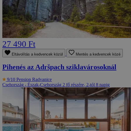
27 490 Ft
Eltávolítás a kedvencek közül
Mentés a kedvencek közé
Pihenés az Adršpach sziklavárosoknál
9/10
Pension Radvanice
Csehország - Észak-Csehország
2 fő részére, 2-tól 8 napig