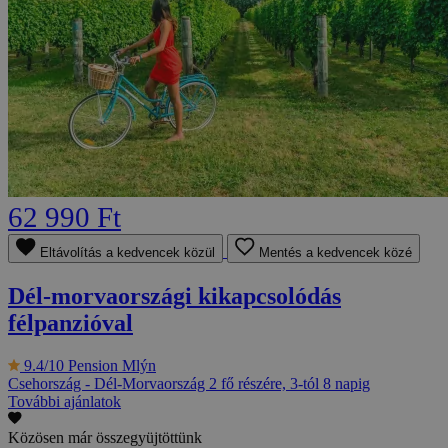
62 990 Ft
Eltávolítás a kedvencek közül
Mentés a kedvencek közé
Dél-morvaországi kikapcsolódás
félpanzióval
9.4/10
Pension Mlýn
Csehország - Dél-Morvaország
2 fő részére, 3-tól 8 napig
További ajánlatok
Közösen már összegyüjtöttünk