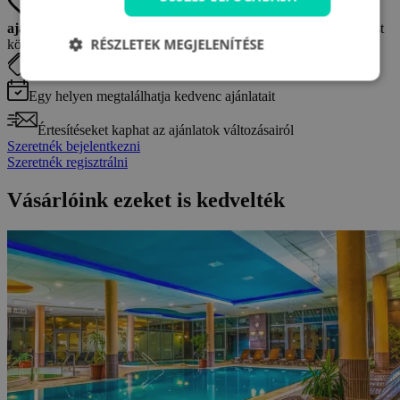
A
gombra kattintva elmentheti a legérdekesebb
ajánlatokat.
A kedvencek listáját itt találhatja meg, a bejelentkezést
RÉSZLETEK MEGJELENÍTÉSE
követően.
Bármikor visszatérhet a mentett ajánlatokhoz
Egy helyen megtalálhatja kedvenc ajánlatait
Értesítéseket kaphat az ajánlatok változásairól
Szeretnék bejelentkezni
Szeretnék regisztrálni
Vásárlóink ezeket is kedvelték