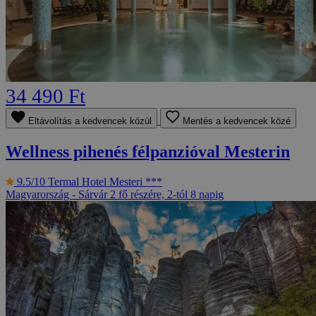
34 490 Ft
Eltávolítás a kedvencek közül
Mentés a kedvencek közé
Wellness pihenés félpanzióval Mesterin
9.5/10
Termal Hotel Mesteri ***
Magyarország - Sárvár
2 fő részére, 2-tól 8 napig