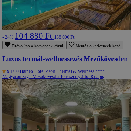
104 880 Ft
- 24%
138 000 Ft
Eltávolítás a kedvencek közül
Mentés a kedvencek közé
Luxus termál-wellnessezés Mezőkövesden
9.1/10
Balneo Hotel Zsori Thermal & Wellness ****
Magyarország - Mezőkövesd
2 fő részére, 3-tól 8 napig