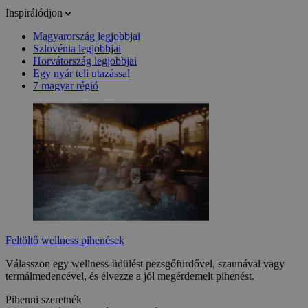
Inspirálódjon
Magyarország legjobbjai
Szlovénia legjobbjai
Horvátország legjobbjai
Egy nyár teli utazással
7 magyar régió
Feltöltő wellness pihenések
Válasszon egy wellness-üdülést pezsgőfürdővel, szaunával vagy
termálmedencével, és élvezze a jól megérdemelt pihenést.
Pihenni szeretnék