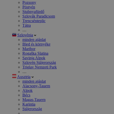
Pozsony
Pöstyén
Stubnyafürdő
Szlovák Paradicsom
Trencsénteplic
Tátra
…
Szlovénia
minden ajánlat
Bled és környéke
Maribor
Rogaška Slatina
Savinja Alpok
Szlovén Stájerország
Triglav Nemzeti Park
…
Ausztria
minden ajánlat
Alacsony-Tauern
Alpok
Bécs
Magas-Tauern
Karintia
Stájerország
…