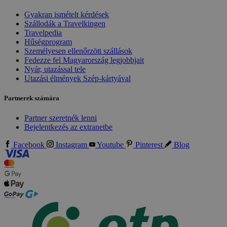
Gyakran ismételt kérdések
Szállodák a Travelkingen
Travelpedia
Hűségprogram
Személyesen ellenőrzött szállások
Fedezze fel Magyarország legjobbjait
Nyár, utazással tele
Utazási élmények Szép-kártyával
Partnerek számára
Partner szeretnék lenni
Bejelentkezés az extranetbe
Facebook
Instagram
Youtube
Pinterest
Blog