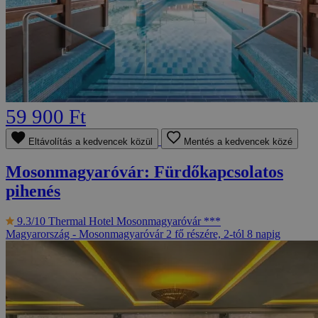
59 900 Ft
Eltávolítás a kedvencek közül
Mentés a kedvencek közé
Mosonmagyaróvár: Fürdőkapcsolatos
pihenés
9.3/10
Thermal Hotel Mosonmagyaróvár ***
Magyarország - Mosonmagyaróvár
2 fő részére, 2-tól 8 napig