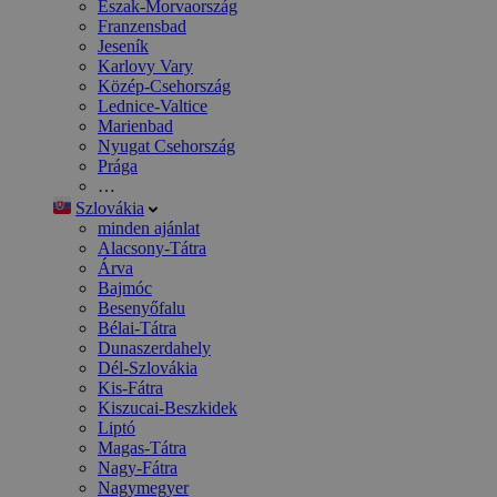
Észak-Morvaország
Franzensbad
Jeseník
Karlovy Vary
Közép-Csehország
Lednice-Valtice
Marienbad
Nyugat Csehország
Prága
…
Szlovákia
minden ajánlat
Alacsony-Tátra
Árva
Bajmóc
Besenyőfalu
Bélai-Tátra
Dunaszerdahely
Dél-Szlovákia
Kis-Fátra
Kiszucai-Beszkidek
Liptó
Magas-Tátra
Nagy-Fátra
Nagymegyer