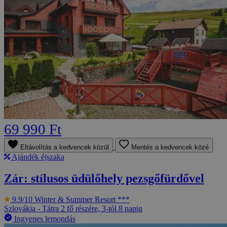
69 990 Ft
Eltávolítás a kedvencek közül
Mentés a kedvencek közé
Ajándék éjszaka
Zár: stílusos üdülőhely pezsgőfürdővel
9.9/10
Winter & Summer Resort ***
Szlovákia - Tátra
2 fő részére, 3-tól 8 napig
Ingyenes lemondás