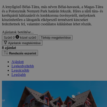
A lenyűgöző Bélai-Tátra, más néven Bélai-havasok, a Magas-Tátra
és a Polonyinák Nemzeti Park határán fekszik. Híres a sűrű túra- és
kerékpárút hálózatáról és lombkorona ösvényeiről, melyeknek
köszönhetően a látogatók elképesztő természeti kincseket
fedezhetnek fel, valamint csodálatos kilátásban lehet részük.
Ajánlatok betöltése...
Szűrő
0
közel
szűrő
Térkép megjelenítése
Ajánlatok megtekintése
8
ajánlat
Rendezés eszerint
Ajánlott
Legkedveltebb
Legolcsóbb
Legújabb