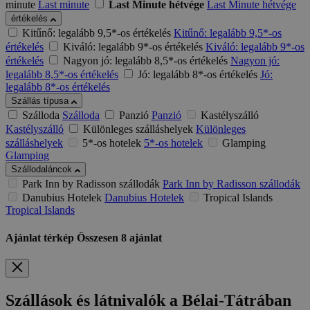
minute
Last minute
Last Minute hétvége
Last Minute hétvége
értékelés
Kitűnő: legalább 9,5*-os értékelés
Kitűnő: legalább 9,5*-os
értékelés
Kiváló: legalább 9*-os értékelés
Kiváló: legalább 9*-os
értékelés
Nagyon jó: legalább 8,5*-os értékelés
Nagyon jó:
legalább 8,5*-os értékelés
Jó: legalább 8*-os értékelés
Jó:
legalább 8*-os értékelés
Szállás típusa
Szálloda
Szálloda
Panzió
Panzió
Kastélyszálló
Kastélyszálló
Különleges szálláshelyek
Különleges
szálláshelyek
5*-os hotelek
5*-os hotelek
Glamping
Glamping
Szállodaláncok
Park Inn by Radisson szállodák
Park Inn by Radisson szállodák
Danubius Hotelek
Danubius Hotelek
Tropical Islands
Tropical Islands
Ajánlat térkép
Összesen
8
ajánlat
Szállások és látnivalók a Bélai-Tátrában