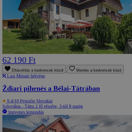
62 190 Ft
Eltávolítás a kedvencek közül
Mentés a kedvencek közé
Last Minute hétvége
Ždiari pihenés a Bélai-Tátrában
9.4/10
Penzión Slovakia
Szlovákia - Tátra
2 fő részére, 3-tól 8 napig
Ingyenes lemondás