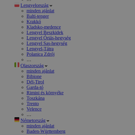
Lengyelország
minden ajánlat
Balti-tenger
Krakkó
Kladsko-medence
Lengyel Beszkidek
Lengyel Óriás-hegység
Lengyel Sas-hegység
Lengyel-Tátra
Polanica Zdrój
…
Olaszország
minden ajánlat
Bibione
Dél-Tirol
Garda-tó
Rimini és környéke
Toszkána
Trento
Velence
…
Németország
minden ajánlat
Baden-Württemberg