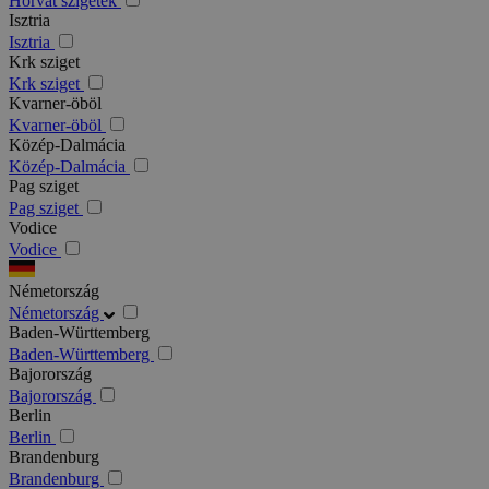
Horvát szigetek
Isztria
Isztria
Krk sziget
Krk sziget
Kvarner-öböl
Kvarner-öböl
Közép-Dalmácia
Közép-Dalmácia
Pag sziget
Pag sziget
Vodice
Vodice
Németország
Németország
Baden-Württemberg
Baden-Württemberg
Bajorország
Bajorország
Berlin
Berlin
Brandenburg
Brandenburg