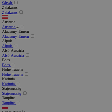
Sárvár
Zalakaros
Zalakaros
Ausztria
Ausztria
Alacsony Tauern
Alacsony Tauern
Alpok
Alpok
Alsó-Ausztria
Alsó-Ausztria
Bécs
Bécs
Hohe Tauern
Hohe Tauern
Karintia
Karintia
Stájerország
Stájerország
Tauplitz
Tauplitz