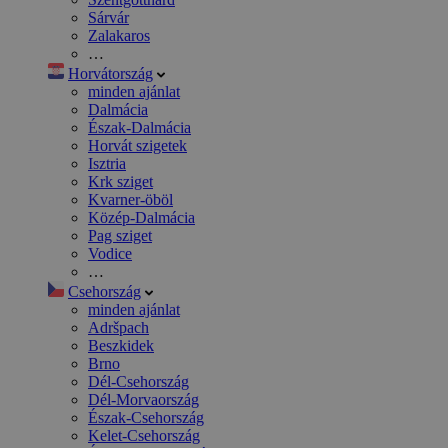
Sárvár
Zalakaros
…
Horvátország
minden ajánlat
Dalmácia
Észak-Dalmácia
Horvát szigetek
Isztria
Krk sziget
Kvarner-öböl
Közép-Dalmácia
Pag sziget
Vodice
…
Csehország
minden ajánlat
Adršpach
Beszkidek
Brno
Dél-Csehország
Dél-Morvaország
Észak-Csehország
Kelet-Csehország