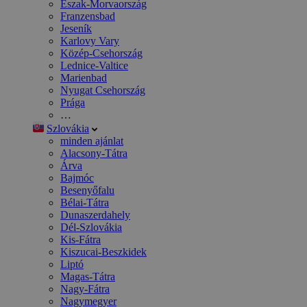
Észak-Morvaország
Franzensbad
Jeseník
Karlovy Vary
Közép-Csehország
Lednice-Valtice
Marienbad
Nyugat Csehország
Prága
…
Szlovákia
minden ajánlat
Alacsony-Tátra
Árva
Bajmóc
Besenyőfalu
Bélai-Tátra
Dunaszerdahely
Dél-Szlovákia
Kis-Fátra
Kiszucai-Beszkidek
Liptó
Magas-Tátra
Nagy-Fátra
Nagymegyer