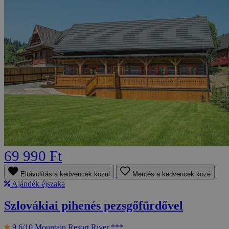
69 990 Ft
Eltávolítás a kedvencek közül
Mentés a kedvencek közé
Ajándék éjszaka
Szlovákiai pihenés pezsgőfürdővel
9.6/10
Mountain Resort River ***