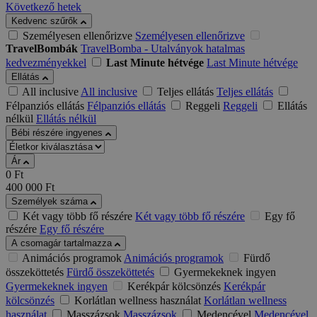
Következő hetek
Kedvenc szűrők
Személyesen ellenőrizve
Személyesen ellenőrizve
TravelBombák
TravelBomba - Utalványok hatalmas
kedvezményekkel
Last Minute hétvége
Last Minute hétvége
Ellátás
All inclusive
All inclusive
Teljes ellátás
Teljes ellátás
Félpanziós ellátás
Félpanziós ellátás
Reggeli
Reggeli
Ellátás
nélkül
Ellátás nélkül
Bébi részére ingyenes
Ár
0
Ft
400 000
Ft
Személyek száma
Két vagy több fő részére
Két vagy több fő részére
Egy fő
részére
Egy fő részére
A csomagár tartalmazza
Animációs programok
Animációs programok
Fürdő
összeköttetés
Fürdő összeköttetés
Gyermekeknek ingyen
Gyermekeknek ingyen
Kerékpár kölcsönzés
Kerékpár
kölcsönzés
Korlátlan wellness használat
Korlátlan wellness
használat
Masszázsok
Masszázsok
Medencével
Medencével