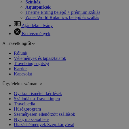
Színház
Aquaparkok
Therme Erding belépő + prémium szállás
Water World Rulantica: belépő és szállás
Ajándékutalvány
Kedvezmények
A Travelkingről
Rólunk
Vélemények és tapasztalatok
Travelking segítség
Karrier
Kapcsolat
Ügyfeleink számára
Gyakran ismételt kérdések
Szállodák a Travelkingen
Travelpedia
Hűségprogram
Személyesen ellenőrzött szállások
Nyár, utazással tele
Utazási élmények Szép-kártyával