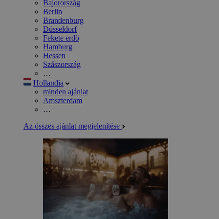
Bajorország
Berlin
Brandenburg
Düsseldorf
Fekete erdő
Hamburg
Hessen
Szászország
…
Hollandia
minden ajánlat
Amszterdam
…
Az összes ajánlat megjelenítése