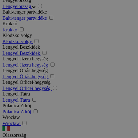
Lengyelország
Lengyelország
Balti-tenger partvidéke
Balti-tenger partvidéke
Krakkó
Krakkó
Kłodzko-völgy
Kłodzko-völgy
Lengyel Beszkidek
Lengyel Beszkidek
Lengyel Jizera hegység
Lengyel Jizera hegység
Lengyel Óriás-hegység
Lengyel Óriás-hegység
Lengyel Orlicei-hegység
Lengyel Orlicei-hegység
Lengyel Tátra
Lengyel Tátra
Polanica Zdrój
Polanica Zdrój
Wrocław
Wrocław
Olaszország