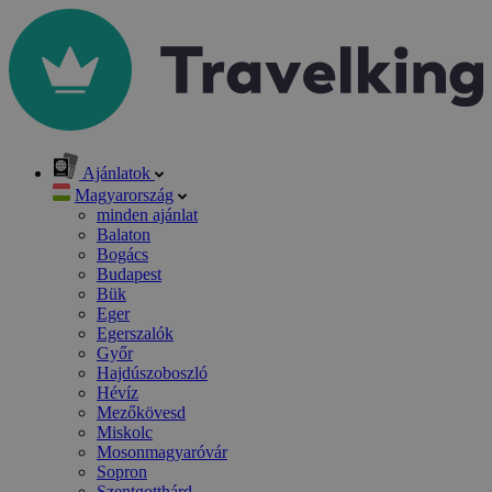
Ajánlatok
Magyarország
minden ajánlat
Balaton
Bogács
Budapest
Bük
Eger
Egerszalók
Győr
Hajdúszoboszló
Hévíz
Mezőkövesd
Miskolc
Mosonmagyaróvár
Sopron
Szentgotthárd