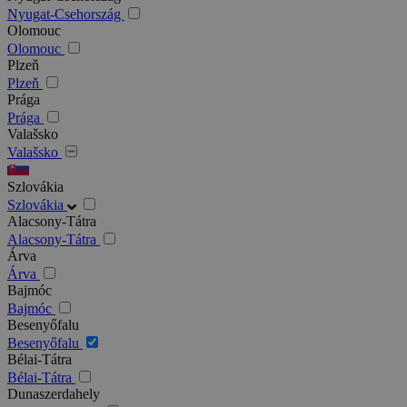
Nyugat-Csehország
Olomouc
Olomouc
Plzeň
Plzeň
Prága
Prága
Valašsko
Valašsko
Szlovákia
Szlovákia
Alacsony-Tátra
Alacsony-Tátra
Árva
Árva
Bajmóc
Bajmóc
Besenyőfalu
Besenyőfalu
Bélai-Tátra
Bélai-Tátra
Dunaszerdahely