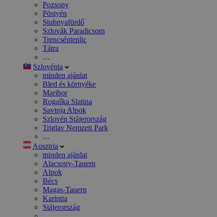
Pozsony
Pöstyén
Stubnyafürdő
Szlovák Paradicsom
Trencsénteplic
Tátra
…
Szlovénia
minden ajánlat
Bled és környéke
Maribor
Rogaška Slatina
Savinja Alpok
Szlovén Stájerország
Triglav Nemzeti Park
…
Ausztria
minden ajánlat
Alacsony-Tauern
Alpok
Bécs
Magas-Tauern
Karintia
Stájerország
…