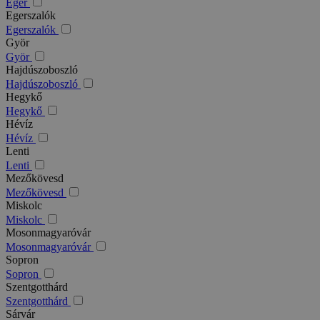
Eger
Egerszalók
Egerszalók
Györ
Györ
Hajdúszoboszló
Hajdúszoboszló
Hegykő
Hegykő
Hévíz
Hévíz
Lenti
Lenti
Mezőkövesd
Mezőkövesd
Miskolc
Miskolc
Mosonmagyaróvár
Mosonmagyaróvár
Sopron
Sopron
Szentgotthárd
Szentgotthárd
Sárvár