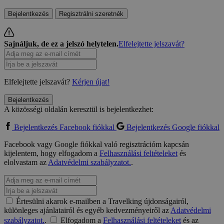
Bejelentkezés
Regisztrálni szeretnék
Sajnáljuk, de ez a jelszó helytelen.
Elfelejtette jelszavát?
Elfelejtette jelszavát?
Kérjen újat!
Bejelentkezés
A közösségi oldalán keresztül is bejelentkezhet:
Bejelentkezés Facebook fiókkal
Bejelentkezés Google fiókkal
Facebook vagy Google fiókkal való regisztrációm kapcsán
kijelentem, hogy elfogadom a
Felhasználási feltételeket
és
elolvastam az
Adatvédelmi szabályzatot.
.
Értesülni akarok e-mailben a Travelking újdonságairól,
különleges ajánlatairól és egyéb kedvezményeiről az
Adatvédelmi
szabályzatot.
.
Elfogadom a
Felhasználási feltételeket
és az