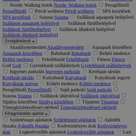
Nordic Walking botok
Nordic Walking botok
Pezsgőfürdő
Pezsgőfürdő
Privát wellness
Privát wellness
SPA kezelések
SPA kezelések
Szauna
Szauna
Szállások aquapark belépővel
Szállások aquapark belépővel
Szállások fürdőbelépővel
Szállások fürdőbelépővel
Szállások állatkerti belépővel
Szállások állatkerti belépővel
Szolgáltatások
Akadálymentesített
Akadálymentesített
Aquapark közelében
Aquapark közelében
Bababarát
Bababarát
Beltéri medence
Beltéri medence
Felnőttbarát
Felnőttbarát
Fitness
Fitness
Golf
Golf
Gyerekbarát szálláshelyek
Gyerekbarát szálláshelyek
Ingyenes parkolás
Ingyenes parkolás
Kerékpár tárolás
Kerékpár tárolás
Kutyabarát
Kutyabarát
Kutyáknak ingyen
Kutyáknak ingyen
Kültéri medence
Kültéri medence
Pezsgőfürdő
Pezsgőfürdő
Saját parkoló
Saját parkoló
Szauna
Szauna
Szállások sítárolóval
Szállások sítárolóval
Sípálya közelében
Sípálya közelében
Tóparton
Tóparton
Tömegközlekedéssel elérhető
Tömegközlekedéssel elérhető
Kihagyhatatlan ajánlat
Születésnapi ajánlatok
Születésnapi ajánlatok
Ajándék
éjszaka
Ajándék éjszaka
Kedvezményes árak
Kedvezményes
árak
Legkedvezőbb ajánlatok
Legkedvezőbb ajánlatok
Last