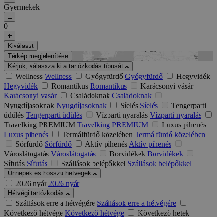
Gyermekek
0
Kiválaszt
Térkép megjelenítése
Kérjük, válassza ki a tartózkodás típusát
Wellness
Wellness
Gyógyfürdő
Gyógyfürdő
Hegyvidék
Hegyvidék
Romantikus
Romantikus
Karácsonyi vásár
Karácsonyi vásár
Családoknak
Családoknak
Nyugdíjasoknak
Nyugdíjasoknak
Síelés
Síelés
Tengerparti
üdülés
Tengerparti üdülés
Vízparti nyaralás
Vízparti nyaralás
Travelking PREMIUM
Travelking PREMIUM
Luxus pihenés
Luxus pihenés
Termálfürdő közelében
Termálfürdő közelében
Sörfürdő
Sörfürdő
Aktív pihenés
Aktív pihenés
Városlátogatás
Városlátogatás
Borvidékek
Borvidékek
Sífutás
Sífutás
Szállások belépőkkel
Szállások belépőkkel
Ünnepek és hosszú hétvégék
2026 nyár
2026 nyár
Hétvégi tartózkodás
Szállások erre a hétvégére
Szállások erre a hétvégére
Következő hétvége
Következő hétvége
Következő hetek