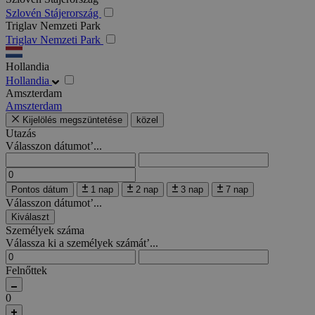
Szlovén Stájerország
Triglav Nemzeti Park
Triglav Nemzeti Park
Hollandia
Hollandia
Amszterdam
Amszterdam
Kijelölés megszüntetése
közel
Utazás
Válasszon dátumot’...
Pontos dátum
1 nap
2 nap
3 nap
7 nap
Válasszon dátumot’...
Kiválaszt
Személyek száma
Válassza ki a személyek számát’...
Felnőttek
0