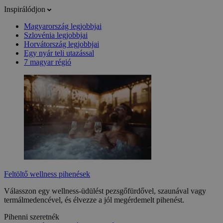
Inspirálódjon
Magyarország legjobbjai
Szlovénia legjobbjai
Horvátország legjobbjai
Egy nyár teli utazással
7 magyar régió
Feltöltő wellness pihenések
Válasszon egy wellness-üdülést pezsgőfürdővel, szaunával vagy
termálmedencével, és élvezze a jól megérdemelt pihenést.
Pihenni szeretnék