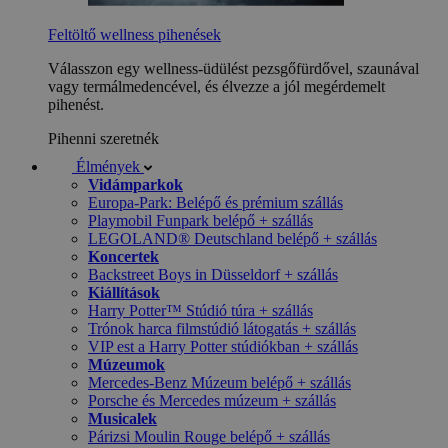
Feltöltő wellness pihenések
Válasszon egy wellness-üdülést pezsgőfürdővel, szaunával
vagy termálmedencével, és élvezze a jól megérdemelt
pihenést.
Pihenni szeretnék
Élmények
Vidámparkok
Europa-Park: Belépő és prémium szállás
Playmobil Funpark belépő + szállás
LEGOLAND® Deutschland belépő + szállás
Koncertek
Backstreet Boys in Düsseldorf + szállás
Kiállítások
Harry Potter™ Stúdió túra + szállás
Trónok harca filmstúdió látogatás + szállás
VIP est a Harry Potter stúdiókban + szállás
Múzeumok
Mercedes-Benz Múzeum belépő + szállás
Porsche és Mercedes múzeum + szállás
Musicalek
Párizsi Moulin Rouge belépő + szállás