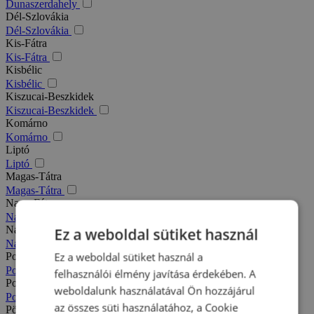
Dunaszerdahely
Dél-Szlovákia
Dél-Szlovákia
Kis-Fátra
Kis-Fátra
Kisbélic
Kisbélic
Kiszucai-Beszkidek
Kiszucai-Beszkidek
Komárno
Komárno
Liptó
Liptó
Magas-Tátra
Magas-Tátra
Nagy-Fátra
Nagy-Fátra
Nagymegyer
Ez a weboldal sütiket használ
Nagymegyer
Ez a weboldal sütiket használ a
Podhajska
Podhajska
felhasználói élmény javítása érdekében. A
Pozsony
weboldalunk használatával Ön hozzájárul
Pozsony
az összes süti használatához, a Cookie
Pöstyén