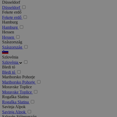
Düsseldorf
Düsseldorf
Fekete erdő
Fekete erdő
Hamburg
Hamburg
Hessen
Hessen
Szászország
Szászország
Szlovénia
Szlovénia
Bledi tó
Bledi tó
Mariborsko Pohorje
Mariborsko Pohorje
Moravske Toplice
Moravske Toplice
Rogaška Slatina
Rogaška Slatina
Savinja Alpok
Savinja Alpok
Szlovén Stájerország