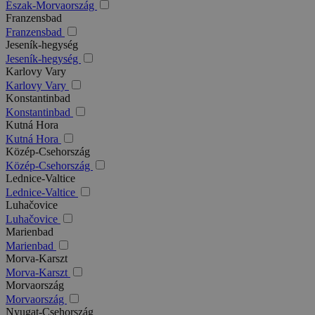
Észak-Morvaország
Franzensbad
Franzensbad
Jeseník-hegység
Jeseník-hegység
Karlovy Vary
Karlovy Vary
Konstantinbad
Konstantinbad
Kutná Hora
Kutná Hora
Közép-Csehország
Közép-Csehország
Lednice-Valtice
Lednice-Valtice
Luhačovice
Luhačovice
Marienbad
Marienbad
Morva-Karszt
Morva-Karszt
Morvaország
Morvaország
Nyugat-Csehország