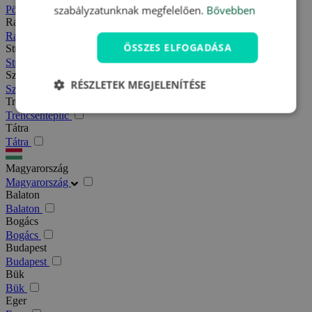
szabályzatunknak megfelelően.
Bővebben
Pöstyén
Rajecfürdő
Rajecfürdő
ÖSSZES ELFOGADÁSA
Stubnyafürdő
Stubnyafürdő
Szlovák paradicsom
RÉSZLETEK MEGJELENÍTÉSE
Szlovák paradicsom
Trencsénteplic
Trencsénteplic
Tátra
Tátra
Magyarország
Magyarország
Balaton
Balaton
Bogács
Bogács
Budapest
Budapest
Bük
Bük
Eger