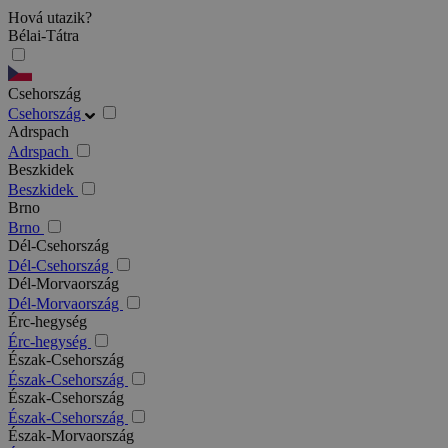
Hová utazik?
Bélai-Tátra
Csehország
Csehország
Adrspach
Adrspach
Beszkidek
Beszkidek
Brno
Brno
Dél-Csehország
Dél-Csehország
Dél-Morvaország
Dél-Morvaország
Érc-hegység
Érc-hegység
Észak-Csehország
Észak-Csehország
Észak-Csehország
Észak-Csehország
Észak-Morvaország