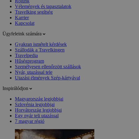
Rólunk
Vélemények és tapasztalatok
Travelking segítség
Karrier
Kapcsolat
Ügyfeleink számára
Gyakran ismételt kérdések
Szállodák a Travelkingen
Travelpedia
Hűségprogram
Személyesen ellenőrzött szállások
Nyár, utazással tele
Utazási élmények Szép-kártyával
Inspirálódjon
Magyarország legjobbjai
Szlovénia legjobbjai
Horvátország legjobbjai
Egy nyár teli utazással
7 magyar régió