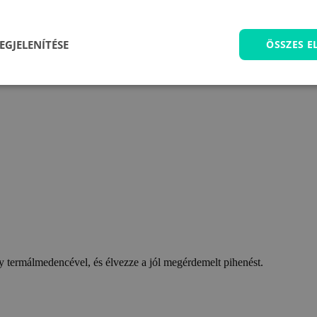
EGJELENÍTÉSE
ÖSSZES 
 termálmedencével, és élvezze a jól megérdemelt pihenést.