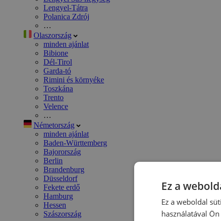
Lengyel-Tátra
Polanica Zdrój
…
Olaszország
minden ajánlat
Bibione
Dél-Tirol
Garda-tó
Rimini és környéke
Toszkána
Trento
Velence
…
Németország
minden ajánlat
Baden-Württemberg
Bajorország
Berlin
Brandenburg
Düsseldorf
Ez a webolda
Fekete erdő
Hamburg
Ez a weboldal süt
Hessen
használatával Ön 
Szászország