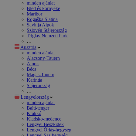
minden ajánlat
Bled és környéke
Maribor
Rogaška Slatina
Savinja Alpok
Szlovén Stájerország
Triglav Nemzeti Park
…
Ausztria
minden ajánlat
Alacsony-Tauern
Alpok
Bécs
Magas-Tauern
Karintia
Stájerország
…
Lengyelország
minden ajánlat
Balti-tenger
Krakkó
Kladsko-medence
Lengyel Beszkidek
Lengyel Óriás-hegység
Lengyel Sas-hegység