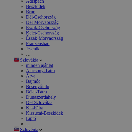
Adršpach
Beszkidek
Brno
Dél-Csehország
Dél-Morvaország
Észak-Csehország
Kelet-Csehország
Észak-Morvaország
Franzensbad
Jeseník
…
Szlovákia
minden ajánlat
Alacsony-Tátra
Árva
Bajmóc
Besenyőfalu
Bélai-Tátra
Dunaszerdahely
Dél-Szlovákia
Kis-Fátra
Kiszucai-Beszkidek
Liptó
…
Szlovénia