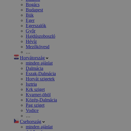
Bogács
Budapest
Bük
Eger
Egerszalók
Győr
Hajdúszoboszló
Hévíz
Mezőkövesd
…
Horvátország
minden ajánlat
Dalmácia
Észak-Dalmácia
Horvát szigetek
Isztria
Krk sziget
Kvarner-öböl
Közép-Dalmácia
Pag sziget
Vodice
…
Csehország
minden ajánlat