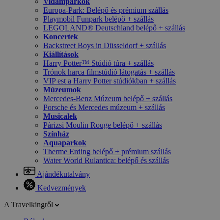
Vidámparkok
Europa-Park: Belépő és prémium szállás
Playmobil Funpark belépő + szállás
LEGOLAND® Deutschland belépő + szállás
Koncertek
Backstreet Boys in Düsseldorf + szállás
Kiállítások
Harry Potter™ Stúdió túra + szállás
Trónok harca filmstúdió látogatás + szállás
VIP est a Harry Potter stúdiókban + szállás
Múzeumok
Mercedes-Benz Múzeum belépő + szállás
Porsche és Mercedes múzeum + szállás
Musicalek
Párizsi Moulin Rouge belépő + szállás
Színház
Aquaparkok
Therme Erding belépő + prémium szállás
Water World Rulantica: belépő és szállás
Ajándékutalvány
Kedvezmények
A Travelkingről