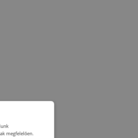
lunk
nak megfelelően.