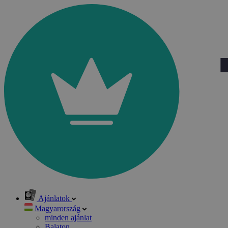
Ajánlatok
Magyarország
minden ajánlat
Balaton