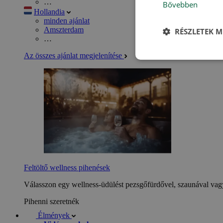
…
Bővebben
Hollandia
minden ajánlat
Amszterdam
RÉSZLETEK M
…
Az összes ajánlat megjelenítése
Feltöltő wellness pihenések
Válasszon egy wellness-üdülést pezsgőfürdővel, szaunával vagy
Pihenni szeretnék
Élmények