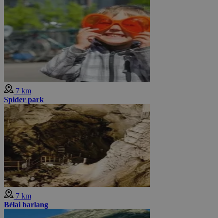
7 km
Spider park
7 km
Bélai barlang