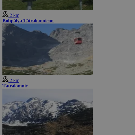
2 km
Bobpálya Tátralomnicon
2 km
Tátralomnic