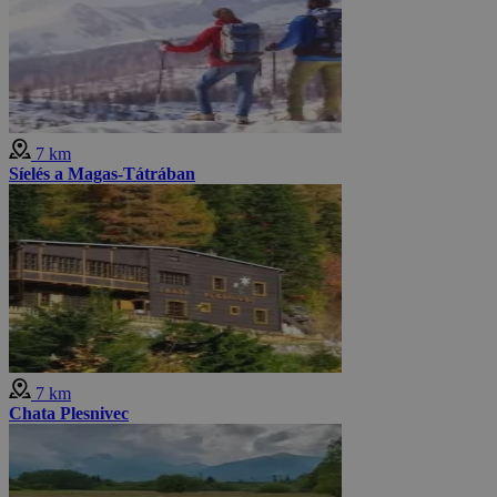
7 km
Síelés a Magas-Tátrában
7 km
Chata Plesnivec