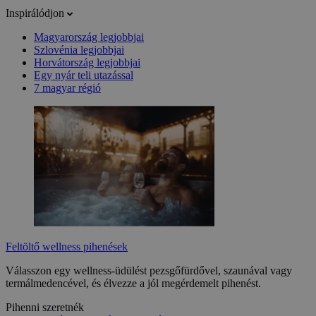
Inspirálódjon
Magyarország legjobbjai
Szlovénia legjobbjai
Horvátország legjobbjai
Egy nyár teli utazással
7 magyar régió
Feltöltő wellness pihenések
Válasszon egy wellness-üdülést pezsgőfürdővel, szaunával vagy
termálmedencével, és élvezze a jól megérdemelt pihenést.
Pihenni szeretnék