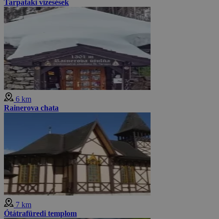
Tarpataki vízesések
6 km
Rainerova chata
7 km
Ótátrafüredi templom