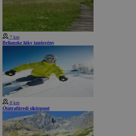
7 km
Belianske lúky tanösvény
8 km
Ótátrafüredi síközpont