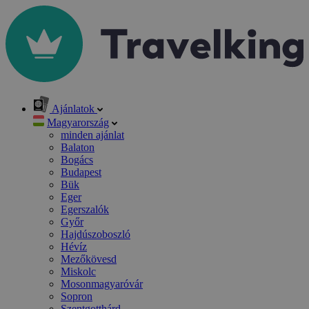
Ajánlatok
Magyarország
minden ajánlat
Balaton
Bogács
Budapest
Bük
Eger
Egerszalók
Győr
Hajdúszoboszló
Hévíz
Mezőkövesd
Miskolc
Mosonmagyaróvár
Sopron
Szentgotthárd