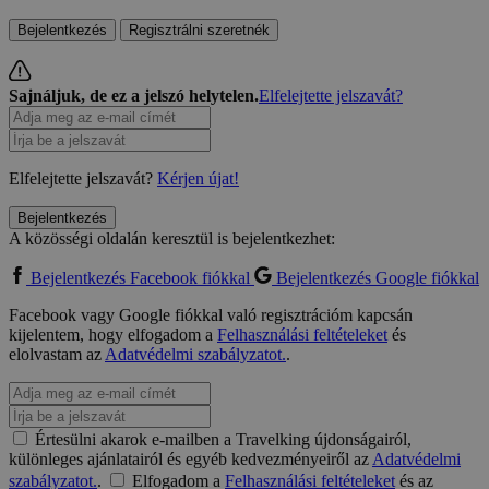
Bejelentkezés
Regisztrálni szeretnék
Sajnáljuk, de ez a jelszó helytelen.
Elfelejtette jelszavát?
Elfelejtette jelszavát?
Kérjen újat!
Bejelentkezés
A közösségi oldalán keresztül is bejelentkezhet:
Bejelentkezés Facebook fiókkal
Bejelentkezés Google fiókkal
Facebook vagy Google fiókkal való regisztrációm kapcsán
kijelentem, hogy elfogadom a
Felhasználási feltételeket
és
elolvastam az
Adatvédelmi szabályzatot.
.
Értesülni akarok e-mailben a Travelking újdonságairól,
különleges ajánlatairól és egyéb kedvezményeiről az
Adatvédelmi
szabályzatot.
.
Elfogadom a
Felhasználási feltételeket
és az