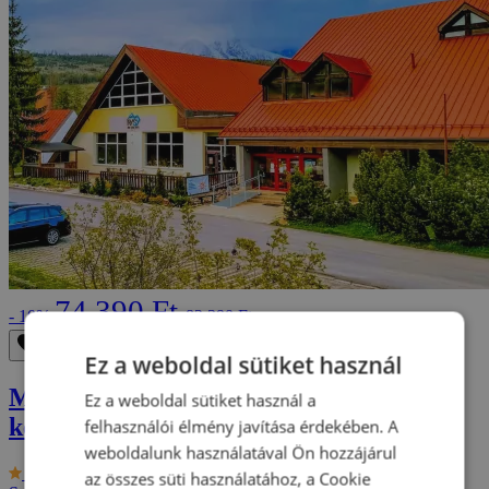
74 390 Ft
- 10%
82 390 Ft
Eltávolítás a kedvencek közül
Mentés a kedvencek közé
Ez a weboldal sütiket használ
Magas-tátrai üdülés aquapark
Ez a weboldal sütiket használ a
kedvezménnyel
felhasználói élmény javítása érdekében. A
weboldalunk használatával Ön hozzájárul
9.5/10
Hotel Rysy ***
az összes süti használatához, a Cookie