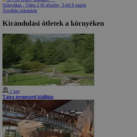
Szlovákia - Tátra
2 fő részére, 3-tól 8 napig
További ajánlatok
Kirándulási ötletek a környéken
1 km
Tátra természeti kiállítás