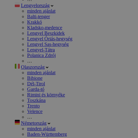
Lengyelország
minden ajánlat
Balti-tenger
Krakkó
Kladsko-medence
Lengyel Beszkidek
Lengyel Óriás-hegység
Lengyel Sas-hegység
Lengyel-Tátra
Polanica Zdrój
…
Olaszország
minden ajánlat
Bibione
Dél-Tirol
Garda-tó
Rimini és környéke
Toszkána
Trento
Velence
…
Németország
minden ajánlat
Baden-Württemberg