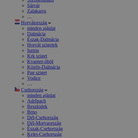
Sárvár
Zalakaros
…
Horvátország
minden ajánlat
Dalmácia
Észak-Dalmácia
Horvát szigetek
Isztria
Krk sziget
Kvarner-öböl
Közép-Dalmácia
Pag sziget
Vodice
…
Csehország
minden ajánlat
Adršpach
Beszkidek
Brno
Dél-Csehország
Dél-Morvaország
Észak-Csehország
Kelet-Csehország