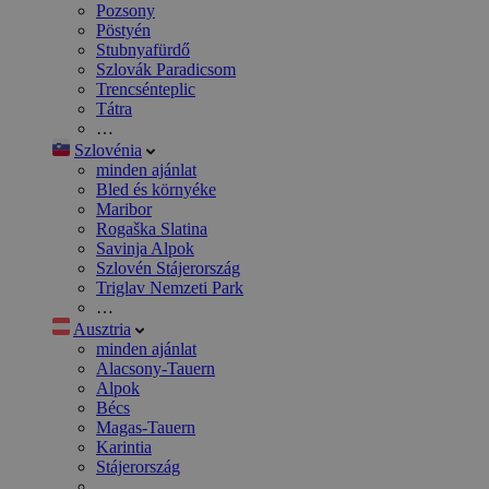
Pozsony
Pöstyén
Stubnyafürdő
Szlovák Paradicsom
Trencsénteplic
Tátra
…
Szlovénia
minden ajánlat
Bled és környéke
Maribor
Rogaška Slatina
Savinja Alpok
Szlovén Stájerország
Triglav Nemzeti Park
…
Ausztria
minden ajánlat
Alacsony-Tauern
Alpok
Bécs
Magas-Tauern
Karintia
Stájerország
…