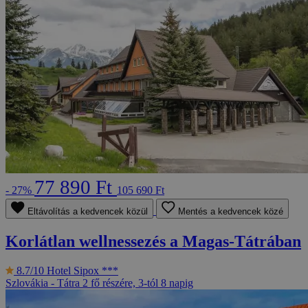
77 890 Ft
- 27%
105 690 Ft
Eltávolítás a kedvencek közül
Mentés a kedvencek közé
Korlátlan wellnessezés a Magas-Tátrában
8.7/10
Hotel Sipox ***
Szlovákia - Tátra
2 fő részére, 3-tól 8 napig