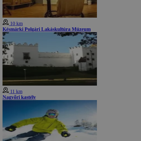
10 km
Késmárki Polgári Lakáskultúra Múzeum
11 km
Nagyőri kastély