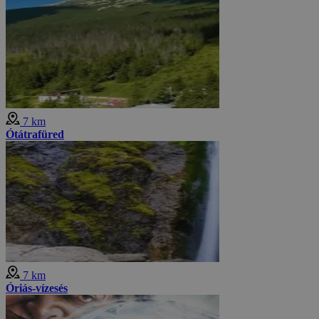
7 km
Ótátrafüred
7 km
Óriás-vízesés