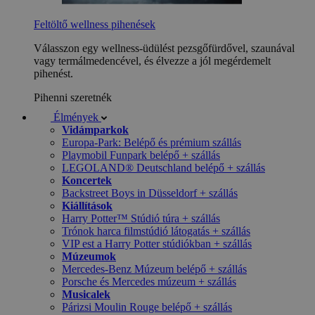
Feltöltő wellness pihenések
Válasszon egy wellness-üdülést pezsgőfürdővel, szaunával
vagy termálmedencével, és élvezze a jól megérdemelt
pihenést.
Pihenni szeretnék
Élmények
Vidámparkok
Europa-Park: Belépő és prémium szállás
Playmobil Funpark belépő + szállás
LEGOLAND® Deutschland belépő + szállás
Koncertek
Backstreet Boys in Düsseldorf + szállás
Kiállítások
Harry Potter™ Stúdió túra + szállás
Trónok harca filmstúdió látogatás + szállás
VIP est a Harry Potter stúdiókban + szállás
Múzeumok
Mercedes-Benz Múzeum belépő + szállás
Porsche és Mercedes múzeum + szállás
Musicalek
Párizsi Moulin Rouge belépő + szállás