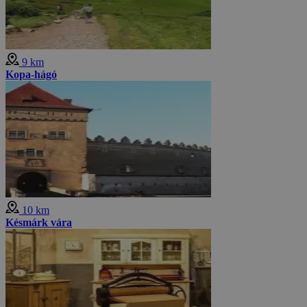
9 km
Kopa-hágó
10 km
Késmárk vára