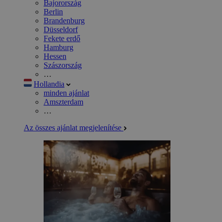
Bajorország
Berlin
Brandenburg
Düsseldorf
Fekete erdő
Hamburg
Hessen
Szászország
…
Hollandia
minden ajánlat
Amszterdam
…
Az összes ajánlat megjelenítése