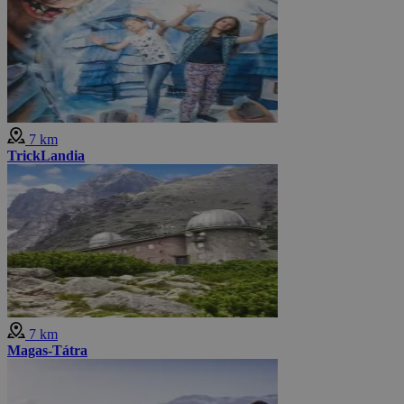
7 km
TrickLandia
7 km
Magas-Tátra