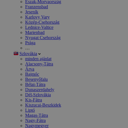
Észak-Morvaország
Franzensbad
Jeseník
Karlovy Vary
Közép-Csehország
Lednice-Valtice
Marienbad
Nyugat Csehország
Prága
…
Szlovákia
minden ajánlat
Alacsony-Tátra
Árva
Bajmóc
Besenyőfalu
Bélai-Tátra
Dunaszerdahely
Dél-Szlovákia
Kis-Fátra
Kiszucai-Beszkidek
Liptó
Magas-Tátra
Nagy-Fátra
Nagymegyer