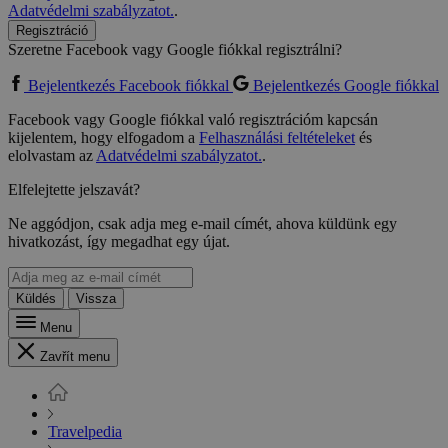
Adatvédelmi szabályzatot.
.
Regisztráció
Szeretne Facebook vagy Google fiókkal regisztrálni?
Bejelentkezés Facebook fiókkal
Bejelentkezés Google fiókkal
Facebook vagy Google fiókkal való regisztrációm kapcsán
kijelentem, hogy elfogadom a
Felhasználási feltételeket
és
elolvastam az
Adatvédelmi szabályzatot.
.
Elfelejtette jelszavát?
Ne aggódjon, csak adja meg e-mail címét, ahova küldünk egy
hivatkozást, így megadhat egy újat.
Küldés
Vissza
Menu
Zavřít menu
Travelpedia