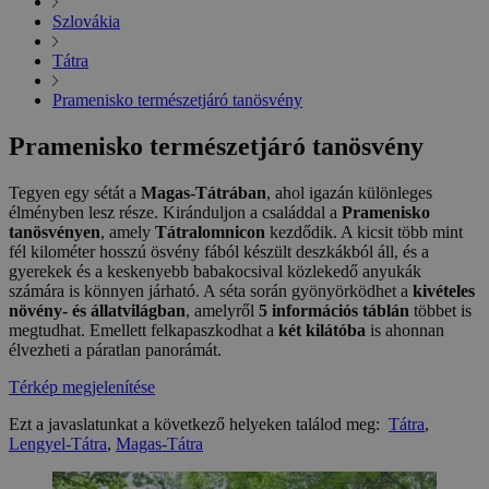
Szlovákia
Tátra
Pramenisko természetjáró tanösvény
Pramenisko természetjáró tanösvény
Tegyen egy sétát a
Magas-Tátrában
, ahol igazán különleges
élményben lesz része. Kiránduljon a családdal a
Pramenisko
tanösvényen
, amely
Tátralomnicon
kezdődik. A kicsit több mint
fél kilométer hosszú ösvény fából készült deszkákból áll, és a
gyerekek és a keskenyebb babakocsival közlekedő anyukák
számára is könnyen járható. A séta során gyönyörködhet a
kivételes
növény- és állatvilágban
, amelyről
5 információs táblán
többet is
megtudhat. Emellett felkapaszkodhat a
két kilátóba
is ahonnan
élvezheti a páratlan panorámát.
Térkép megjelenítése
Ezt a javaslatunkat a következő helyeken találod meg:
Tátra
,
Lengyel-Tátra
,
Magas-Tátra