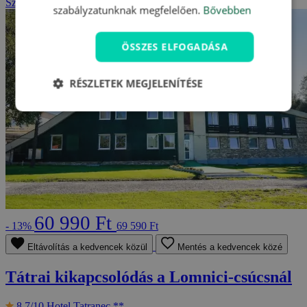
Szlovákia - Tátra
2 fő részére, 3-tól 8 napig
szabályzatunknak megfelelően.
Bővebben
ÖSSZES ELFOGADÁSA
RÉSZLETEK MEGJELENÍTÉSE
60 990 Ft
- 13%
69 590 Ft
Eltávolítás a kedvencek közül
Mentés a kedvencek közé
Tátrai kikapcsolódás a Lomnici-csúcsnál
8.7/10
Hotel Tatranec **