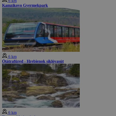
6 km
Kamzíkovo Gyermekpark
6 km
Ótátrafüred - Hrebienok siklóvasút
6 km