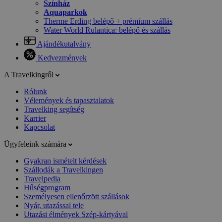
Színház
Aquaparkok
Therme Erding belépő + prémium szállás
Water World Rulantica: belépő és szállás
Ajándékutalvány
Kedvezmények
A Travelkingről
Rólunk
Vélemények és tapasztalatok
Travelking segítség
Karrier
Kapcsolat
Ügyfeleink számára
Gyakran ismételt kérdések
Szállodák a Travelkingen
Travelpedia
Hűségprogram
Személyesen ellenőrzött szállások
Nyár, utazással tele
Utazási élmények Szép-kártyával