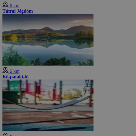
6 km
Tátrai Jégdóm
6 km
Kő-pataki-tó