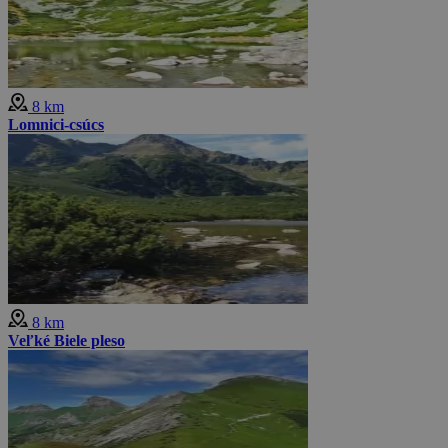
8 km
Lomnici-csúcs
8 km
Veľké Biele pleso