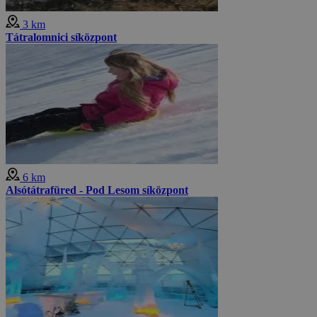
3 km
Tátralomnici síközpont
6 km
Alsótátrafüred - Pod Lesom síközpont