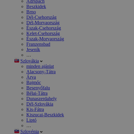
Adršpach
Beszkidek
Brno
Dél-Csehország
Dél-Morvaország
Észak-Csehország
Kelet-Csehország
Észak-Morvaország
Franzensbad
Jeseník
…
Szlovákia
minden ajánlat
Alacsony-Tátra
Árva
Bajmóc
Besenyőfalu
Bélai-Tátra
Dunaszerdahely
Dél-Szlovákia
Kis-Fátra
Kiszucai-Beszkidek
Liptó
…
Szlovénia