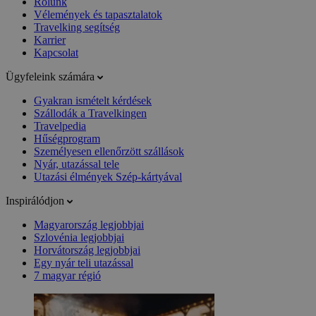
Rólunk
Vélemények és tapasztalatok
Travelking segítség
Karrier
Kapcsolat
Ügyfeleink számára
Gyakran ismételt kérdések
Szállodák a Travelkingen
Travelpedia
Hűségprogram
Személyesen ellenőrzött szállások
Nyár, utazással tele
Utazási élmények Szép-kártyával
Inspirálódjon
Magyarország legjobbjai
Szlovénia legjobbjai
Horvátország legjobbjai
Egy nyár teli utazással
7 magyar régió