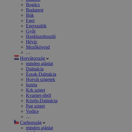
Bogács
Budapest
Bük
Eger
Egerszalók
Győr
Hajdúszoboszló
Hévíz
Mezőkövesd
…
Horvátország
minden ajánlat
Dalmácia
Észak-Dalmácia
Horvát szigetek
Isztria
Krk sziget
Kvarner-öböl
Közép-Dalmácia
Pag sziget
Vodice
…
Csehország
minden ajánlat