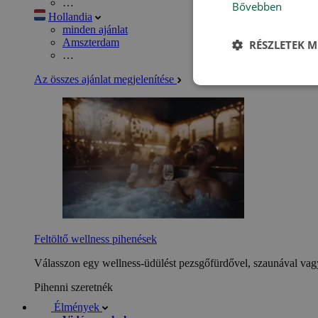
…
Bővebben
Hollandia
minden ajánlat
Amszterdam
RÉSZLETEK M
…
Az összes ajánlat megjelenítése
Feltöltő wellness pihenések
Válasszon egy wellness-üdülést pezsgőfürdővel, szaunával vagy
Pihenni szeretnék
Élmények