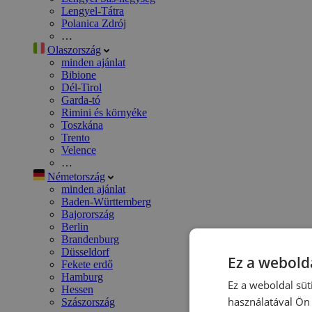
Lengyel-Tátra
Polanica Zdrój
…
Olaszország
minden ajánlat
Bibione
Dél-Tirol
Garda-tó
Rimini és környéke
Toszkána
Trento
Velence
…
Németország
minden ajánlat
Baden-Württemberg
Bajorország
Berlin
Brandenburg
Düsseldorf
Ez a webolda
Fekete erdő
Hamburg
Ez a weboldal süt
Hessen
használatával Ön 
Szászország