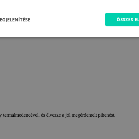
EGJELENÍTÉSE
ÖSSZES 
 termálmedencével, és élvezze a jól megérdemelt pihenést.