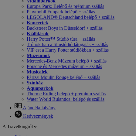
Vidámparkok
Europa-Park: Belépő és prémium szállás
Playmobil Funpark belépő + szállás
LEGOLAND® Deutschland belépő + szállás
Koncertek
Backstreet Boys in Düsseldorf + szállás
Kiállítások
Harry Potter™ Stúdió túra + szállás
Trónok harca filmstúdió látogatás + szállás
VIP est a Harry Potter stúdiókban + szállás
Múzeumok
Mercedes-Benz Múzeum belépő + szállás
Porsche és Mercedes múzeum + szállás
Musicalek
Párizsi Moulin Rouge belépő + szállás
Színház
Aquaparkok
Therme Erding belépő + prémium szállás
Water World Rulantica: belépő és szállás
Ajándékutalvány
Kedvezmények
A Travelkingről