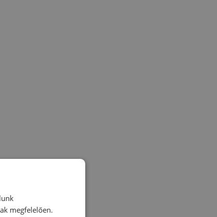
lunk
nak megfelelően.