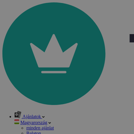
Ajánlatok
Magyarország
minden ajánlat
Balaton