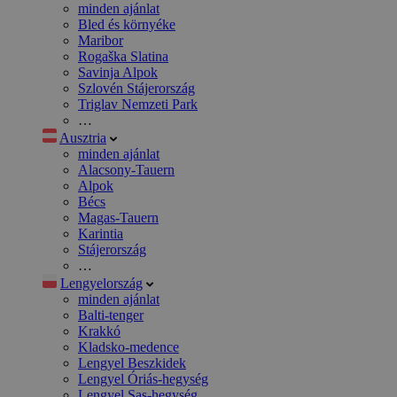
minden ajánlat
Bled és környéke
Maribor
Rogaška Slatina
Savinja Alpok
Szlovén Stájerország
Triglav Nemzeti Park
…
Ausztria
minden ajánlat
Alacsony-Tauern
Alpok
Bécs
Magas-Tauern
Karintia
Stájerország
…
Lengyelország
minden ajánlat
Balti-tenger
Krakkó
Kladsko-medence
Lengyel Beszkidek
Lengyel Óriás-hegység
Lengyel Sas-hegység