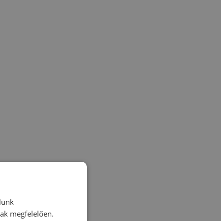
lunk
nak megfelelően.