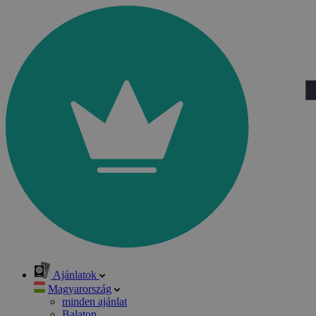
Ajánlatok
Magyarország
minden ajánlat
Balaton