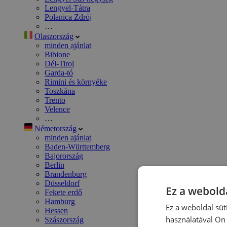
Lengyel-Tátra
Polanica Zdrój
…
Olaszország
minden ajánlat
Bibione
Dél-Tirol
Garda-tó
Rimini és környéke
Toszkána
Trento
Velence
…
Németország
minden ajánlat
Baden-Württemberg
Bajorország
Berlin
Brandenburg
Düsseldorf
Ez a webolda
Fekete erdő
Hamburg
Ez a weboldal süt
Hessen
használatával Ön 
Szászország