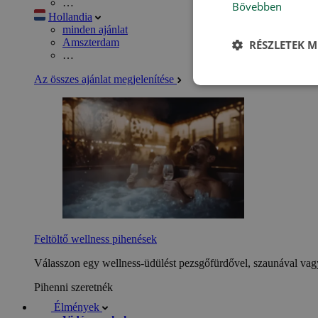
…
Bővebben
Hollandia
minden ajánlat
Amszterdam
RÉSZLETEK M
…
Az összes ajánlat megjelenítése
Feltöltő wellness pihenések
Válasszon egy wellness-üdülést pezsgőfürdővel, szaunával vagy
Pihenni szeretnék
Élmények