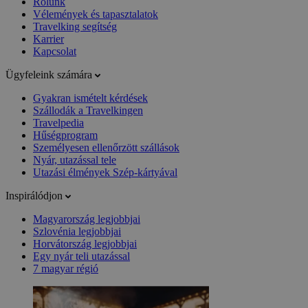
Rólunk
Vélemények és tapasztalatok
Travelking segítség
Karrier
Kapcsolat
Ügyfeleink számára
Gyakran ismételt kérdések
Szállodák a Travelkingen
Travelpedia
Hűségprogram
Személyesen ellenőrzött szállások
Nyár, utazással tele
Utazási élmények Szép-kártyával
Inspirálódjon
Magyarország legjobbjai
Szlovénia legjobbjai
Horvátország legjobbjai
Egy nyár teli utazással
7 magyar régió