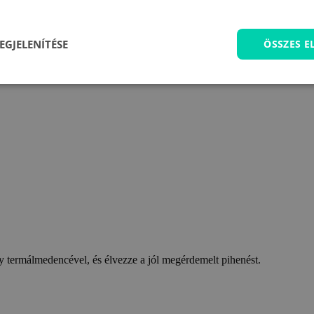
EGJELENÍTÉSE
ÖSSZES 
 termálmedencével, és élvezze a jól megérdemelt pihenést.