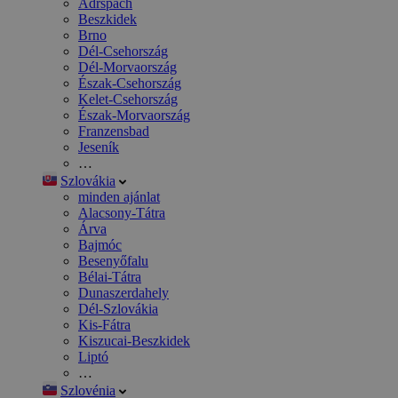
Adršpach
Beszkidek
Brno
Dél-Csehország
Dél-Morvaország
Észak-Csehország
Kelet-Csehország
Észak-Morvaország
Franzensbad
Jeseník
…
Szlovákia
minden ajánlat
Alacsony-Tátra
Árva
Bajmóc
Besenyőfalu
Bélai-Tátra
Dunaszerdahely
Dél-Szlovákia
Kis-Fátra
Kiszucai-Beszkidek
Liptó
…
Szlovénia