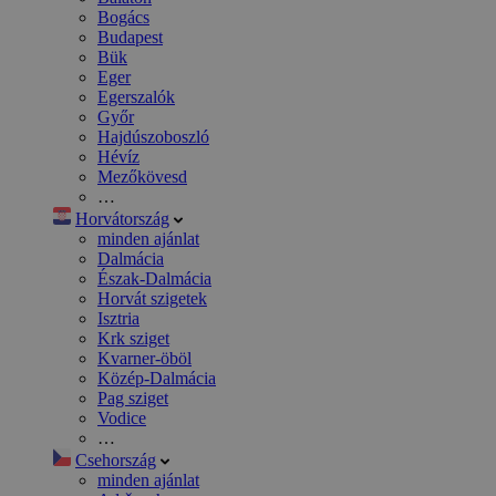
Bogács
Budapest
Bük
Eger
Egerszalók
Győr
Hajdúszoboszló
Hévíz
Mezőkövesd
…
Horvátország
minden ajánlat
Dalmácia
Észak-Dalmácia
Horvát szigetek
Isztria
Krk sziget
Kvarner-öböl
Közép-Dalmácia
Pag sziget
Vodice
…
Csehország
minden ajánlat