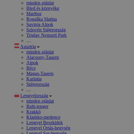
minden ajánlat
Bled és környéke
Maribor
Rogaška Slatina
Savinja Alpok
Szlovén Stájerország
Triglav Nemzeti Park
…
Ausztria
minden ajánlat
Alacsony-Tauern
Alpok
Bécs
Magas-Tauern
Karintia
Stájerország
…
Lengyelország
minden ajánlat
Balti-tenger
Krakkó
Kladsko-medence
Lengyel Beszkidek
Lengyel Óriás-hegység
Lengyel Sas-hegység