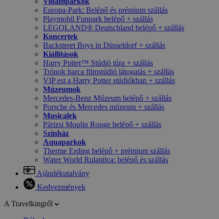
Vidámparkok
Europa-Park: Belépő és prémium szállás
Playmobil Funpark belépő + szállás
LEGOLAND® Deutschland belépő + szállás
Koncertek
Backstreet Boys in Düsseldorf + szállás
Kiállítások
Harry Potter™ Stúdió túra + szállás
Trónok harca filmstúdió látogatás + szállás
VIP est a Harry Potter stúdiókban + szállás
Múzeumok
Mercedes-Benz Múzeum belépő + szállás
Porsche és Mercedes múzeum + szállás
Musicalek
Párizsi Moulin Rouge belépő + szállás
Színház
Aquaparkok
Therme Erding belépő + prémium szállás
Water World Rulantica: belépő és szállás
Ajándékutalvány
Kedvezmények
A Travelkingről