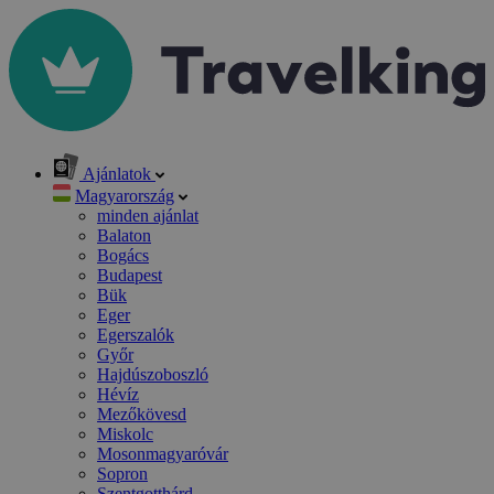
Ajánlatok
Magyarország
minden ajánlat
Balaton
Bogács
Budapest
Bük
Eger
Egerszalók
Győr
Hajdúszoboszló
Hévíz
Mezőkövesd
Miskolc
Mosonmagyaróvár
Sopron
Szentgotthárd