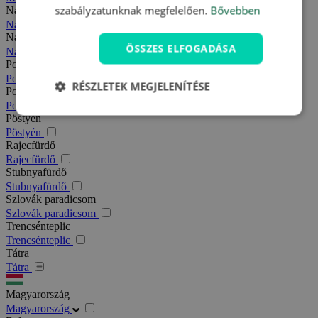
szabályzatunknak megfelelően.
Bővebben
Nagy-Fátra
Nagy-Fátra
Nagymegyer
ÖSSZES ELFOGADÁSA
Nagymegyer
Podhajska
Podhajska
RÉSZLETEK MEGJELENÍTÉSE
Pozsony
Pozsony
Pöstyén
Pöstyén
Rajecfürdő
Rajecfürdő
Stubnyafürdő
Stubnyafürdő
Szlovák paradicsom
Szlovák paradicsom
Trencsénteplic
Trencsénteplic
Tátra
Tátra
Magyarország
Magyarország