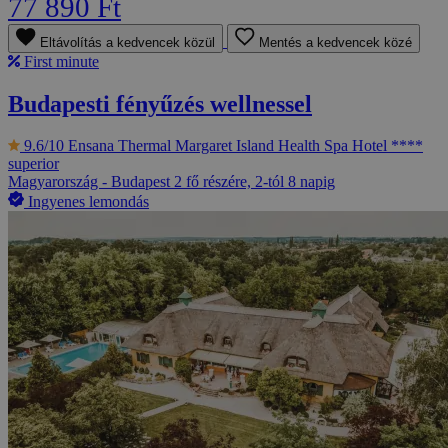
77 890 Ft
Eltávolítás a kedvencek közül
Mentés a kedvencek közé
First minute
Budapesti fényűzés wellnessel
9.6/10
Ensana Thermal Margaret Island Health Spa Hotel ****
superior
Magyarország - Budapest
2 fő részére, 2-tól 8 napig
Ingyenes lemondás