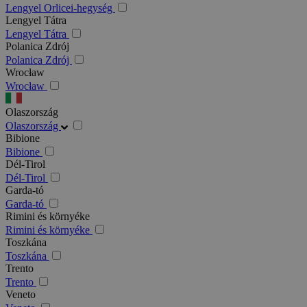
Lengyel Orlicei-hegység
Lengyel Tátra
Lengyel Tátra
Polanica Zdrój
Polanica Zdrój
Wrocław
Wrocław
Olaszország
Olaszország
Bibione
Bibione
Dél-Tirol
Dél-Tirol
Garda-tó
Garda-tó
Rimini és környéke
Rimini és környéke
Toszkána
Toszkána
Trento
Trento
Veneto