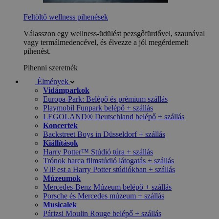
Feltöltő wellness pihenések
Válasszon egy wellness-üdülést pezsgőfürdővel, szaunával
vagy termálmedencével, és élvezze a jól megérdemelt
pihenést.
Pihenni szeretnék
Élmények
Vidámparkok
Europa-Park: Belépő és prémium szállás
Playmobil Funpark belépő + szállás
LEGOLAND® Deutschland belépő + szállás
Koncertek
Backstreet Boys in Düsseldorf + szállás
Kiállítások
Harry Potter™ Stúdió túra + szállás
Trónok harca filmstúdió látogatás + szállás
VIP est a Harry Potter stúdiókban + szállás
Múzeumok
Mercedes-Benz Múzeum belépő + szállás
Porsche és Mercedes múzeum + szállás
Musicalek
Párizsi Moulin Rouge belépő + szállás