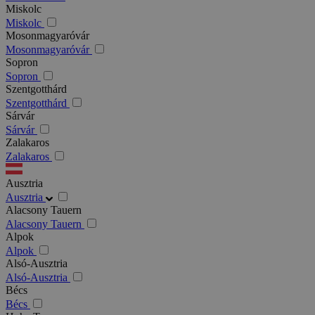
Miskolc
Miskolc
Mosonmagyaróvár
Mosonmagyaróvár
Sopron
Sopron
Szentgotthárd
Szentgotthárd
Sárvár
Sárvár
Zalakaros
Zalakaros
Ausztria
Ausztria
Alacsony Tauern
Alacsony Tauern
Alpok
Alpok
Alsó-Ausztria
Alsó-Ausztria
Bécs
Bécs