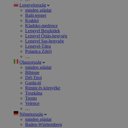
Lengyelország
minden ajánlat
Balti-tenger
Krakkó
Kladsko-medence
Lengyel Beszkidek
Lengyel Óriás-hegység
Lengyel Sas-hegység
Lengyel-Tátra
Polanica Zdrój
…
Olaszország
minden ajánlat
Bibione
Dél-Tirol
Garda-tó
Rimini és környéke
Toszkána
Trento
Velence
…
Németország
minden ajánlat
Baden-Württemberg