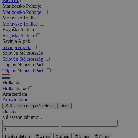
Bledi tó
Mariborsko Pohorje
Mariborsko Pohorje
Moravske Toplice
Moravske Toplice
Rogaška Slatina
Rogaška Slatina
Savinja Alpok
Savinja Alpok
Szlovén Stájerország
Szlovén Stájerország
Triglav Nemzeti Park
Triglav Nemzeti Park
Hollandia
Hollandia
Amszterdam
Amszterdam
Kijelölés megszüntetése
közel
Utazás
Válasszon dátumot’...
Pontos dátum
1 nap
2 nap
3 nap
7 nap