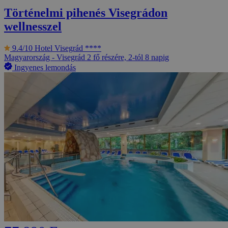
Történelmi pihenés Visegrádon
wellnesszel
9.4/10
Hotel Visegrád ****
Magyarország - Visegrád
2 fő részére, 2-tól 8 napig
Ingyenes lemondás