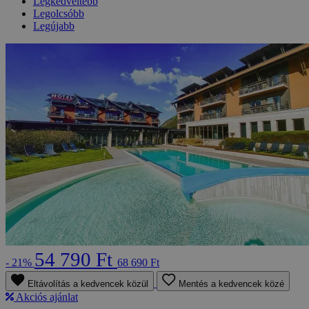
Legkedveltebb
Legolcsóbb
Legújabb
54 790 Ft
- 21%
68 690 Ft
Eltávolítás a kedvencek közül
Mentés a kedvencek közé
Akciós ajánlat