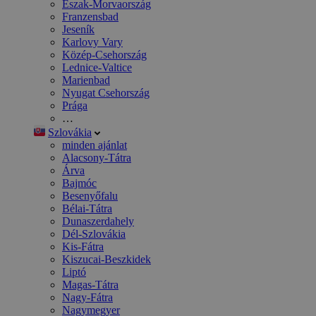
Észak-Morvaország
Franzensbad
Jeseník
Karlovy Vary
Közép-Csehország
Lednice-Valtice
Marienbad
Nyugat Csehország
Prága
…
Szlovákia
minden ajánlat
Alacsony-Tátra
Árva
Bajmóc
Besenyőfalu
Bélai-Tátra
Dunaszerdahely
Dél-Szlovákia
Kis-Fátra
Kiszucai-Beszkidek
Liptó
Magas-Tátra
Nagy-Fátra
Nagymegyer