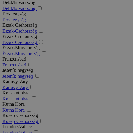
Dél-Morvaország
Dél-Morvaország
Érc-hegység
Érc-hegység
Észak-Csehország
Észak-Csehország
Észak-Csehország
Észak-Csehország
Észak-Morvaország
Észak-Morvaország
Franzensbad
Franzensbad
Jeseník-hegység
Jeseník-hegység
Karlovy Vary
Karlovy Vary
Konstantinbad
Konstantinbad
Kutná Hora
Kutná Hora
Közép-Csehország
Közép-Csehország
Lednice-Valtice
Lednice-Valtice