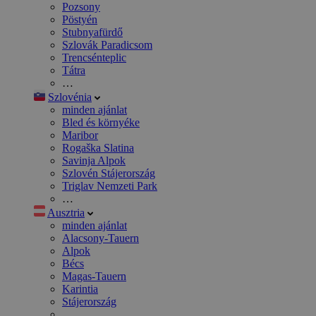
Pozsony
Pöstyén
Stubnyafürdő
Szlovák Paradicsom
Trencsénteplic
Tátra
…
Szlovénia
minden ajánlat
Bled és környéke
Maribor
Rogaška Slatina
Savinja Alpok
Szlovén Stájerország
Triglav Nemzeti Park
…
Ausztria
minden ajánlat
Alacsony-Tauern
Alpok
Bécs
Magas-Tauern
Karintia
Stájerország
…