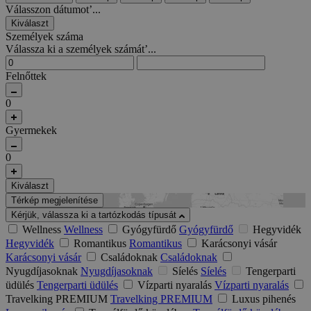
Válasszon dátumot’...
Kiválaszt
Személyek száma
Válassza ki a személyek számát’...
Felnőttek
0
Gyermekek
0
Kiválaszt
Térkép megjelenítése
Kérjük, válassza ki a tartózkodás típusát
Wellness
Wellness
Gyógyfürdő
Gyógyfürdő
Hegyvidék
Hegyvidék
Romantikus
Romantikus
Karácsonyi vásár
Karácsonyi vásár
Családoknak
Családoknak
Nyugdíjasoknak
Nyugdíjasoknak
Síelés
Síelés
Tengerparti
üdülés
Tengerparti üdülés
Vízparti nyaralás
Vízparti nyaralás
Travelking PREMIUM
Travelking PREMIUM
Luxus pihenés