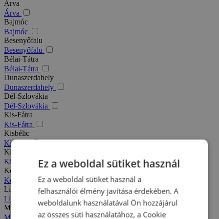
Árva
Árva
Bajmóc
Bajmóc
Besenyőfalu
Besenyőfalu
Bélai-Tátra
Bélai-Tátra
Dunaszerdahely
Dunaszerdahely
Dél-Szlovákia
Dél-Szlovákia
Kis-Fátra
Kis-Fátra
Kisbélic
Kisbélic
Kiszucai-Beszkidek
Ez a weboldal sütiket használ
Kiszucai-Beszkidek
Komárno
Ez a weboldal sütiket használ a
Komárno
Liptó
felhasználói élmény javítása érdekében. A
Liptó
weboldalunk használatával Ön hozzájárul
Magas-Tátra
az összes süti használatához, a Cookie
Magas-Tátra