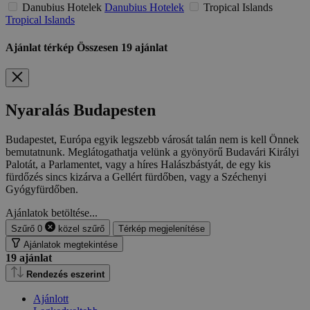
Danubius Hotelek
Danubius Hotelek
Tropical Islands
Tropical Islands
Ajánlat térkép
Összesen
19
ajánlat
Nyaralás Budapesten
Budapestet, Európa egyik legszebb városát talán nem is kell Önnek
bemutatnunk. Meglátogathatja velünk a gyönyörű Budavári Királyi
Palotát, a Parlamentet, vagy a híres Halászbástyát, de egy kis
fürdőzés sincs kizárva a Gellért fürdőben, vagy a Széchenyi
Gyógyfürdőben.
Ajánlatok betöltése...
Szűrő
0
közel
szűrő
Térkép megjelenítése
Ajánlatok megtekintése
19
ajánlat
Rendezés eszerint
Ajánlott