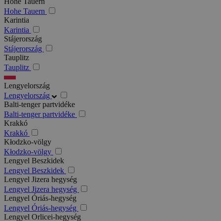
Hohe Tauern
Hohe Tauern
Karintia
Karintia
Stájerország
Stájerország
Tauplitz
Tauplitz
Lengyelország
Lengyelország
Balti-tenger partvidéke
Balti-tenger partvidéke
Krakkó
Krakkó
Kłodzko-völgy
Kłodzko-völgy
Lengyel Beszkidek
Lengyel Beszkidek
Lengyel Jizera hegység
Lengyel Jizera hegység
Lengyel Óriás-hegység
Lengyel Óriás-hegység
Lengyel Orlicei-hegység