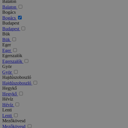
Balaton
Balaton
Bogács
Bogács
Budapest
Budapest
Bük
Bük
Eger
Eger
Egerszalók
Egerszalók
Györ
Györ
Hajdúszoboszló
Hajdúszoboszló
Hegykő
Hegykő
Hévíz
Hévíz
Lenti
Lenti
Mezőkövesd
Mezőkövesd