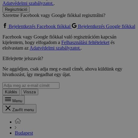
Adatvédelmi szabályzatot.
.
Regisztráció
Szeretne Facebook vagy Google fiókkal regisztrálni?
Bejelentkezés Facebook fiókkal
Bejelentkezés Google fiókkal
Facebook vagy Google fiókkal való regisztrációm kapcsán
kijelentem, hogy elfogadom a
Felhasználási feltételeket
és
elolvastam az
Adatvédelmi szabályzatot.
.
Elfelejtette jelszavát?
Ne aggódjon, csak adja meg e-mail címét, ahova küldünk egy
hivatkozást, így megadhat egy újat.
Küldés
Vissza
Menu
Zavřít menu
Budapest