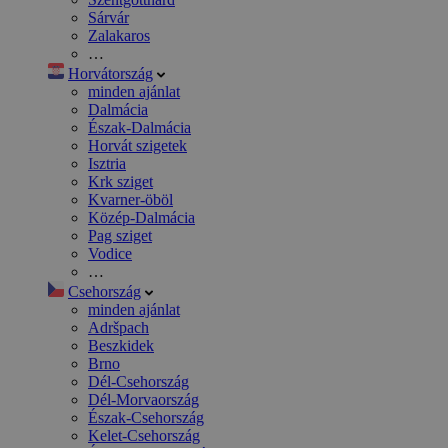
Sárvár
Zalakaros
…
Horvátország
minden ajánlat
Dalmácia
Észak-Dalmácia
Horvát szigetek
Isztria
Krk sziget
Kvarner-öböl
Közép-Dalmácia
Pag sziget
Vodice
…
Csehország
minden ajánlat
Adršpach
Beszkidek
Brno
Dél-Csehország
Dél-Morvaország
Észak-Csehország
Kelet-Csehország