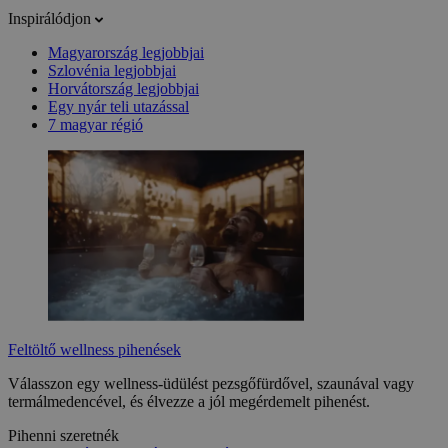
Inspirálódjon
Magyarország legjobbjai
Szlovénia legjobbjai
Horvátország legjobbjai
Egy nyár teli utazással
7 magyar régió
Feltöltő wellness pihenések
Válasszon egy wellness-üdülést pezsgőfürdővel, szaunával vagy
termálmedencével, és élvezze a jól megérdemelt pihenést.
Pihenni szeretnék