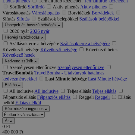
Luxus pihenés
Termálfürdő közelében
Termálfürdő közelében
Sörfürdő
Sörfürdő
Aktív pihenés
Aktív pihenés
Városlátogatás
Városlátogatás
Borvidékek
Borvidékek
Sífutás
Sífutás
Szállások belépőkkel
Szállások belépőkkel
Ünnepek és hosszú hétvégék
2026 nyár
2026 nyár
Hétvégi tartózkodás
Szállások erre a hétvégére
Szállások erre a hétvégére
Következő hétvége
Következő hétvége
Következő hetek
Következő hetek
Kedvenc szűrők
Személyesen ellenőrizve
Személyesen ellenőrizve
TravelBombák
TravelBomba - Utalványok hatalmas
kedvezményekkel
Last Minute hétvége
Last Minute hétvége
Ellátás
All inclusive
All inclusive
Teljes ellátás
Teljes ellátás
Félpanziós ellátás
Félpanziós ellátás
Reggeli
Reggeli
Ellátás
nélkül
Ellátás nélkül
Bébi részére ingyenes
Ár
0
Ft
400 000
Ft