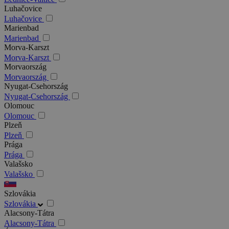
Luhačovice
Luhačovice
Marienbad
Marienbad
Morva-Karszt
Morva-Karszt
Morvaország
Morvaország
Nyugat-Csehország
Nyugat-Csehország
Olomouc
Olomouc
Plzeň
Plzeň
Prága
Prága
Valašsko
Valašsko
Szlovákia
Szlovákia
Alacsony-Tátra
Alacsony-Tátra