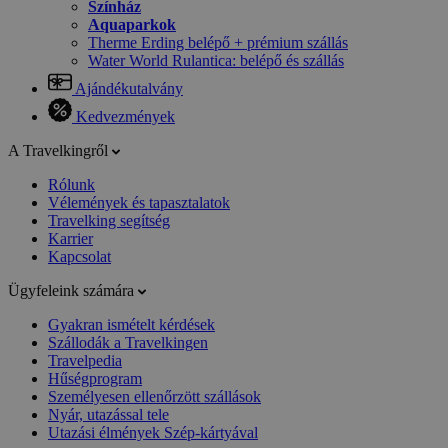
Színház
Aquaparkok
Therme Erding belépő + prémium szállás
Water World Rulantica: belépő és szállás
Ajándékutalvány
Kedvezmények
A Travelkingről
Rólunk
Vélemények és tapasztalatok
Travelking segítség
Karrier
Kapcsolat
Ügyfeleink számára
Gyakran ismételt kérdések
Szállodák a Travelkingen
Travelpedia
Hűségprogram
Személyesen ellenőrzött szállások
Nyár, utazással tele
Utazási élmények Szép-kártyával