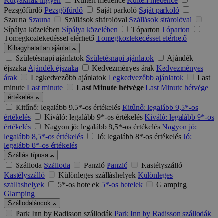
Kutyáknak ingyen
Kültéri medence
Kültéri medence
Pezsgőfürdő
Pezsgőfürdő
Saját parkoló
Saját parkoló
Szauna
Szauna
Szállások sítárolóval
Szállások sítárolóval
Sípálya közelében
Sípálya közelében
Tóparton
Tóparton
Tömegközlekedéssel elérhető
Tömegközlekedéssel elérhető
Kihagyhatatlan ajánlat
Születésnapi ajánlatok
Születésnapi ajánlatok
Ajándék
éjszaka
Ajándék éjszaka
Kedvezményes árak
Kedvezményes
árak
Legkedvezőbb ajánlatok
Legkedvezőbb ajánlatok
Last
minute
Last minute
Last Minute hétvége
Last Minute hétvége
értékelés
Kitűnő: legalább 9,5*-os értékelés
Kitűnő: legalább 9,5*-os
értékelés
Kiváló: legalább 9*-os értékelés
Kiváló: legalább 9*-os
értékelés
Nagyon jó: legalább 8,5*-os értékelés
Nagyon jó:
legalább 8,5*-os értékelés
Jó: legalább 8*-os értékelés
Jó:
legalább 8*-os értékelés
Szállás típusa
Szálloda
Szálloda
Panzió
Panzió
Kastélyszálló
Kastélyszálló
Különleges szálláshelyek
Különleges
szálláshelyek
5*-os hotelek
5*-os hotelek
Glamping
Glamping
Szállodaláncok
Park Inn by Radisson szállodák
Park Inn by Radisson szállodák