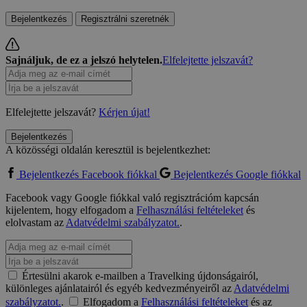
Bejelentkezés
Regisztrálni szeretnék
Sajnáljuk, de ez a jelszó helytelen.
Elfelejtette jelszavát?
Elfelejtette jelszavát?
Kérjen újat!
Bejelentkezés
A közösségi oldalán keresztül is bejelentkezhet:
Bejelentkezés Facebook fiókkal
Bejelentkezés Google fiókkal
Facebook vagy Google fiókkal való regisztrációm kapcsán
kijelentem, hogy elfogadom a
Felhasználási feltételeket
és
elolvastam az
Adatvédelmi szabályzatot.
.
Értesülni akarok e-mailben a Travelking újdonságairól,
különleges ajánlatairól és egyéb kedvezményeiről az
Adatvédelmi
szabályzatot.
.
Elfogadom a
Felhasználási feltételeket
és az