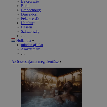
Bajorország
Berlin
Brandenburg
Düsseldorf
Fekete erdő
Hamburg
Hessen
Szászország
…
Hollandia
minden ajánlat
Amszterdam
…
Az összes ajánlat megjelenítése