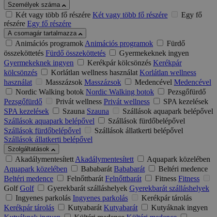
Személyek száma
Két vagy több fő részére
Két vagy több fő részére
Egy fő
részére
Egy fő részére
A csomagár tartalmazza
Animációs programok
Animációs programok
Fürdő
összeköttetés
Fürdő összeköttetés
Gyermekeknek ingyen
Gyermekeknek ingyen
Kerékpár kölcsönzés
Kerékpár
kölcsönzés
Korlátlan wellness használat
Korlátlan wellness
használat
Masszázsok
Masszázsok
Medencével
Medencével
Nordic Walking botok
Nordic Walking botok
Pezsgőfürdő
Pezsgőfürdő
Privát wellness
Privát wellness
SPA kezelések
SPA kezelések
Szauna
Szauna
Szállások aquapark belépővel
Szállások aquapark belépővel
Szállások fürdőbelépővel
Szállások fürdőbelépővel
Szállások állatkerti belépővel
Szállások állatkerti belépővel
Szolgáltatások
Akadálymentesített
Akadálymentesített
Aquapark közelében
Aquapark közelében
Bababarát
Bababarát
Beltéri medence
Beltéri medence
Felnőttbarát
Felnőttbarát
Fitness
Fitness
Golf
Golf
Gyerekbarát szálláshelyek
Gyerekbarát szálláshelyek
Ingyenes parkolás
Ingyenes parkolás
Kerékpár tárolás
Kerékpár tárolás
Kutyabarát
Kutyabarát
Kutyáknak ingyen