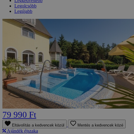
Legkedveltebb
Legolcsóbb
Legújabb
79 990 Ft
Eltávolítás a kedvencek közül
Mentés a kedvencek közé
Ajándék éjszaka