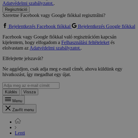
Adatvédelmi szabályzatot.
.
Regisztráció
Szeretne Facebook vagy Google fiókkal regisztrálni?
Bejelentkezés Facebook fiókkal
Bejelentkezés Google fiókkal
Facebook vagy Google fiókkal való regisztrációm kapcsán
kijelentem, hogy elfogadom a
Felhasználási feltételeket
és
elolvastam az
Adatvédelmi szabályzatot.
.
Elfelejtette jelszavát?
Ne aggódjon, csak adja meg e-mail címét, ahova küldünk egy
hivatkozást, így megadhat egy újat.
Küldés
Vissza
Menu
Zavřít menu
Lenti