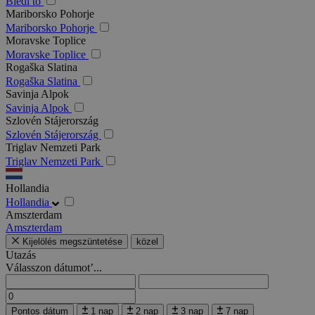
Bledi tó
Mariborsko Pohorje
Mariborsko Pohorje
Moravske Toplice
Moravske Toplice
Rogaška Slatina
Rogaška Slatina
Savinja Alpok
Savinja Alpok
Szlovén Stájerország
Szlovén Stájerország
Triglav Nemzeti Park
Triglav Nemzeti Park
Hollandia
Hollandia
Amszterdam
Amszterdam
Kijelölés megszüntetése
közel
Utazás
Válasszon dátumot’...
Pontos dátum
1 nap
2 nap
3 nap
7 nap