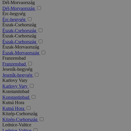
Dél-Morvaország
Dél-Morvaország
Érc-hegység
Érc-hegység
Észak-Csehország
Észak-Csehország
Észak-Csehország
Észak-Csehország
Észak-Morvaország
Észak-Morvaország
Franzensbad
Franzensbad
Jeseník-hegység
Jeseník-hegység
Karlovy Vary
Karlovy Vary
Konstantinbad
Konstantinbad
Kutná Hora
Kutná Hora
Közép-Csehország
Közép-Csehország
Lednice-Valtice
Lednice-Valtice