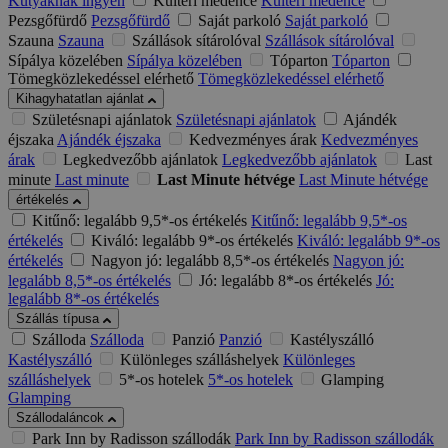
Kutyáknak ingyen
Kültéri medence
Kültéri medence
Pezsgőfürdő
Pezsgőfürdő
Saját parkoló
Saját parkoló
Szauna
Szauna
Szállások sítárolóval
Szállások sítárolóval
Sípálya közelében
Sípálya közelében
Tóparton
Tóparton
Tömegközlekedéssel elérhető
Tömegközlekedéssel elérhető
Kihagyhatatlan ajánlat
Születésnapi ajánlatok
Születésnapi ajánlatok
Ajándék
éjszaka
Ajándék éjszaka
Kedvezményes árak
Kedvezményes
árak
Legkedvezőbb ajánlatok
Legkedvezőbb ajánlatok
Last
minute
Last minute
Last Minute hétvége
Last Minute hétvége
értékelés
Kitűnő: legalább 9,5*-os értékelés
Kitűnő: legalább 9,5*-os
értékelés
Kiváló: legalább 9*-os értékelés
Kiváló: legalább 9*-os
értékelés
Nagyon jó: legalább 8,5*-os értékelés
Nagyon jó:
legalább 8,5*-os értékelés
Jó: legalább 8*-os értékelés
Jó:
legalább 8*-os értékelés
Szállás típusa
Szálloda
Szálloda
Panzió
Panzió
Kastélyszálló
Kastélyszálló
Különleges szálláshelyek
Különleges
szálláshelyek
5*-os hotelek
5*-os hotelek
Glamping
Glamping
Szállodaláncok
Park Inn by Radisson szállodák
Park Inn by Radisson szállodák