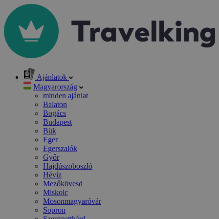
Ajánlatok
Magyarország
minden ajánlat
Balaton
Bogács
Budapest
Bük
Eger
Egerszalók
Győr
Hajdúszoboszló
Hévíz
Mezőkövesd
Miskolc
Mosonmagyaróvár
Sopron
Szentgotthárd