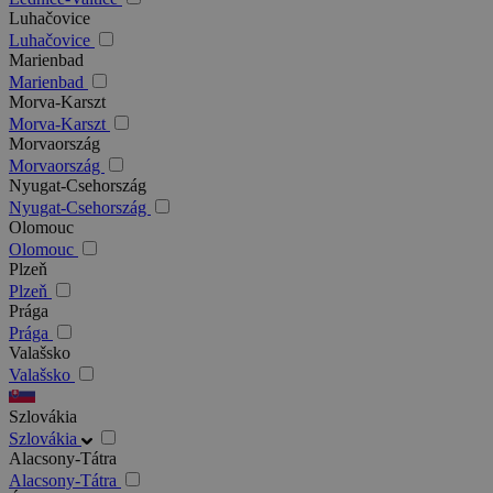
Luhačovice
Luhačovice
Marienbad
Marienbad
Morva-Karszt
Morva-Karszt
Morvaország
Morvaország
Nyugat-Csehország
Nyugat-Csehország
Olomouc
Olomouc
Plzeň
Plzeň
Prága
Prága
Valašsko
Valašsko
Szlovákia
Szlovákia
Alacsony-Tátra
Alacsony-Tátra