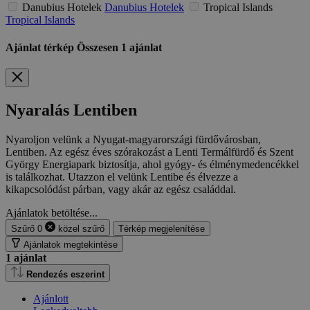
Danubius Hotelek
Danubius Hotelek
Tropical Islands
Tropical Islands
Ajánlat térkép
Összesen
1
ajánlat
Nyaralás Lentiben
Nyaroljon velünk a Nyugat-magyarországi fürdővárosban,
Lentiben. Az egész éves szórakozást a Lenti Termálfürdő és Szent
György Energiapark biztosítja, ahol gyógy- és élménymedencékkel
is találkozhat. Utazzon el velünk Lentibe és élvezze a
kikapcsolódást párban, vagy akár az egész családdal.
Ajánlatok betöltése...
Szűrő
0
közel
szűrő
Térkép megjelenítése
Ajánlatok megtekintése
1
ajánlat
Rendezés eszerint
Ajánlott