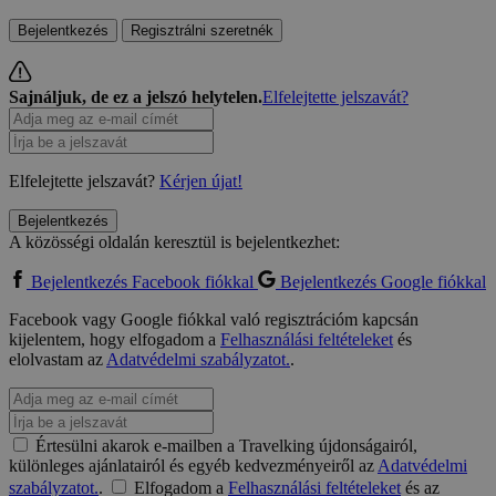
Bejelentkezés
Regisztrálni szeretnék
Sajnáljuk, de ez a jelszó helytelen.
Elfelejtette jelszavát?
Elfelejtette jelszavát?
Kérjen újat!
Bejelentkezés
A közösségi oldalán keresztül is bejelentkezhet:
Bejelentkezés Facebook fiókkal
Bejelentkezés Google fiókkal
Facebook vagy Google fiókkal való regisztrációm kapcsán
kijelentem, hogy elfogadom a
Felhasználási feltételeket
és
elolvastam az
Adatvédelmi szabályzatot.
.
Értesülni akarok e-mailben a Travelking újdonságairól,
különleges ajánlatairól és egyéb kedvezményeiről az
Adatvédelmi
szabályzatot.
.
Elfogadom a
Felhasználási feltételeket
és az