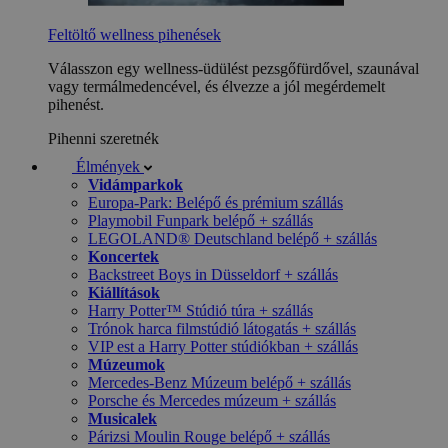
Feltöltő wellness pihenések
Válasszon egy wellness-üdülést pezsgőfürdővel, szaunával
vagy termálmedencével, és élvezze a jól megérdemelt
pihenést.
Pihenni szeretnék
Élmények
Vidámparkok
Europa-Park: Belépő és prémium szállás
Playmobil Funpark belépő + szállás
LEGOLAND® Deutschland belépő + szállás
Koncertek
Backstreet Boys in Düsseldorf + szállás
Kiállítások
Harry Potter™ Stúdió túra + szállás
Trónok harca filmstúdió látogatás + szállás
VIP est a Harry Potter stúdiókban + szállás
Múzeumok
Mercedes-Benz Múzeum belépő + szállás
Porsche és Mercedes múzeum + szállás
Musicalek
Párizsi Moulin Rouge belépő + szállás