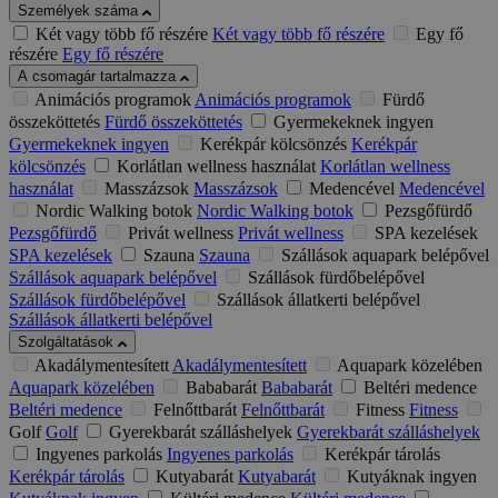
Személyek száma
Két vagy több fő részére
Két vagy több fő részére
Egy fő
részére
Egy fő részére
A csomagár tartalmazza
Animációs programok
Animációs programok
Fürdő
összeköttetés
Fürdő összeköttetés
Gyermekeknek ingyen
Gyermekeknek ingyen
Kerékpár kölcsönzés
Kerékpár
kölcsönzés
Korlátlan wellness használat
Korlátlan wellness
használat
Masszázsok
Masszázsok
Medencével
Medencével
Nordic Walking botok
Nordic Walking botok
Pezsgőfürdő
Pezsgőfürdő
Privát wellness
Privát wellness
SPA kezelések
SPA kezelések
Szauna
Szauna
Szállások aquapark belépővel
Szállások aquapark belépővel
Szállások fürdőbelépővel
Szállások fürdőbelépővel
Szállások állatkerti belépővel
Szállások állatkerti belépővel
Szolgáltatások
Akadálymentesített
Akadálymentesített
Aquapark közelében
Aquapark közelében
Bababarát
Bababarát
Beltéri medence
Beltéri medence
Felnőttbarát
Felnőttbarát
Fitness
Fitness
Golf
Golf
Gyerekbarát szálláshelyek
Gyerekbarát szálláshelyek
Ingyenes parkolás
Ingyenes parkolás
Kerékpár tárolás
Kerékpár tárolás
Kutyabarát
Kutyabarát
Kutyáknak ingyen