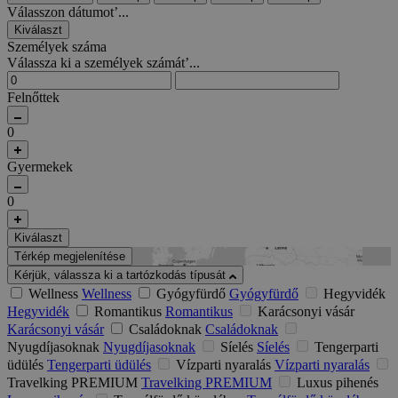
Válasszon dátumot’...
Kiválaszt
Személyek száma
Válassza ki a személyek számát’...
Felnőttek
0
Gyermekek
0
Kiválaszt
Térkép megjelenítése
Kérjük, válassza ki a tartózkodás típusát
Wellness
Wellness
Gyógyfürdő
Gyógyfürdő
Hegyvidék
Hegyvidék
Romantikus
Romantikus
Karácsonyi vásár
Karácsonyi vásár
Családoknak
Családoknak
Nyugdíjasoknak
Nyugdíjasoknak
Síelés
Síelés
Tengerparti
üdülés
Tengerparti üdülés
Vízparti nyaralás
Vízparti nyaralás
Travelking PREMIUM
Travelking PREMIUM
Luxus pihenés