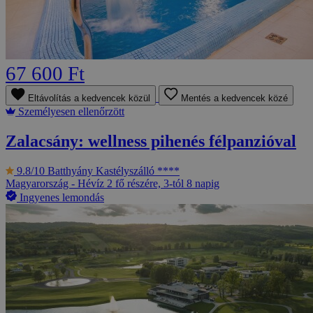
67 600 Ft
Eltávolítás a kedvencek közül
Mentés a kedvencek közé
Személyesen ellenőrzött
Zalacsány: wellness pihenés félpanzióval
9.8/10
Batthyány Kastélyszálló ****
Magyarország - Hévíz
2 fő részére, 3-tól 8 napig
Ingyenes lemondás