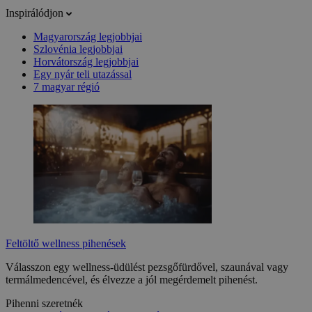
Inspirálódjon
Magyarország legjobbjai
Szlovénia legjobbjai
Horvátország legjobbjai
Egy nyár teli utazással
7 magyar régió
Feltöltő wellness pihenések
Válasszon egy wellness-üdülést pezsgőfürdővel, szaunával vagy
termálmedencével, és élvezze a jól megérdemelt pihenést.
Pihenni szeretnék