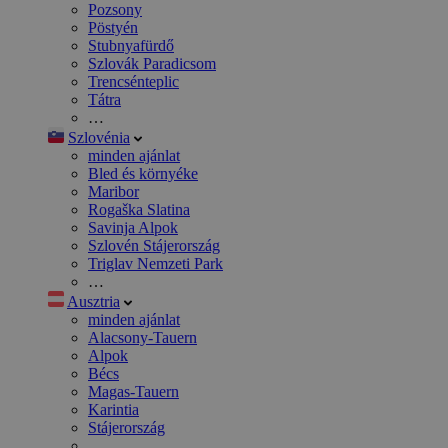
Pozsony
Pöstyén
Stubnyafürdő
Szlovák Paradicsom
Trencsénteplic
Tátra
…
Szlovénia
minden ajánlat
Bled és környéke
Maribor
Rogaška Slatina
Savinja Alpok
Szlovén Stájerország
Triglav Nemzeti Park
…
Ausztria
minden ajánlat
Alacsony-Tauern
Alpok
Bécs
Magas-Tauern
Karintia
Stájerország
…