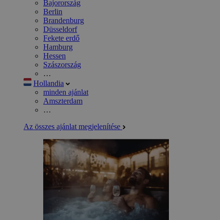
Bajorország
Berlin
Brandenburg
Düsseldorf
Fekete erdő
Hamburg
Hessen
Szászország
…
Hollandia
minden ajánlat
Amszterdam
…
Az összes ajánlat megjelenítése