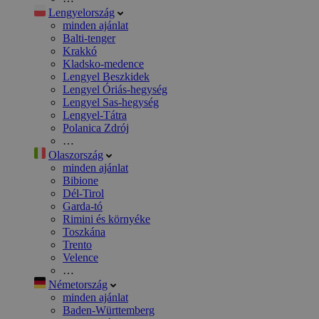
Lengyelország
minden ajánlat
Balti-tenger
Krakkó
Kladsko-medence
Lengyel Beszkidek
Lengyel Óriás-hegység
Lengyel Sas-hegység
Lengyel-Tátra
Polanica Zdrój
…
Olaszország
minden ajánlat
Bibione
Dél-Tirol
Garda-tó
Rimini és környéke
Toszkána
Trento
Velence
…
Németország
minden ajánlat
Baden-Württemberg