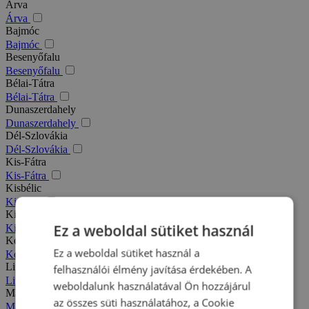
Árva
Árva
Bajmóc
Bajmóc
Besenyőfalu
Besenyőfalu
Bélai-Tátra
Bélai-Tátra
Dunaszerdahely
Dunaszerdahely
Dél-Szlovákia
Dél-Szlovákia
Kis-Fátra
Kis-Fátra
Kisbélic
Kisbélic
Kiszucai-Beszkidek
Ez a weboldal sütiket használ
Kiszucai-Beszkidek
Komárno
Ez a weboldal sütiket használ a
Komárno
Liptó
felhasználói élmény javítása érdekében. A
Liptó
weboldalunk használatával Ön hozzájárul
Magas-Tátra
az összes süti használatához, a Cookie
Magas-Tátra