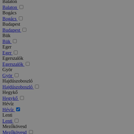
Balaton
Balaton
Bogács
Bogács
Budapest
Budapest
Bük
Bük
Eger
Eger
Egerszalók
Egerszalók
Györ
Györ
Hajdúszoboszló
Hajdúszoboszló
Hegykő
Hegykő
Hévíz
Hévíz
Lenti
Lenti
Mezőkövesd
Mezőkövesd