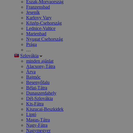
Észak-Morvaország
Franzensbad
Jeseník
Karlovy Vary
Közép-Csehország
Lednice-Valtice
Marienbad
Nyugat Csehország
Prága
…
Szlovákia
minden ajánlat
Alacsony-Tátra
Árva
Bajmóc
Besenyőfalu
Bélai-Tátra
Dunaszerdahely
Dél-Szlovákia
Kis-Fátra
Kiszucai-Beszkidek
Liptó
Magas-Tátra
Nagy-Fátra
Nagymegyer