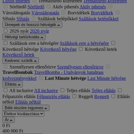
Luxus pihenés
Termálfürdő közelében
Termálfürdő közelében
Sörfürdő
Sörfürdő
Aktív pihenés
Aktív pihenés
Városlátogatás
Városlátogatás
Borvidékek
Borvidékek
Sífutás
Sífutás
Szállások belépőkkel
Szállások belépőkkel
Ünnepek és hosszú hétvégék
2026 nyár
2026 nyár
Hétvégi tartózkodás
Szállások erre a hétvégére
Szállások erre a hétvégére
Következő hétvége
Következő hétvége
Következő hetek
Következő hetek
Kedvenc szűrők
Személyesen ellenőrizve
Személyesen ellenőrizve
TravelBombák
TravelBomba - Utalványok hatalmas
kedvezményekkel
Last Minute hétvége
Last Minute hétvége
Ellátás
All inclusive
All inclusive
Teljes ellátás
Teljes ellátás
Félpanziós ellátás
Félpanziós ellátás
Reggeli
Reggeli
Ellátás
nélkül
Ellátás nélkül
Bébi részére ingyenes
Ár
0
Ft
400 000
Ft