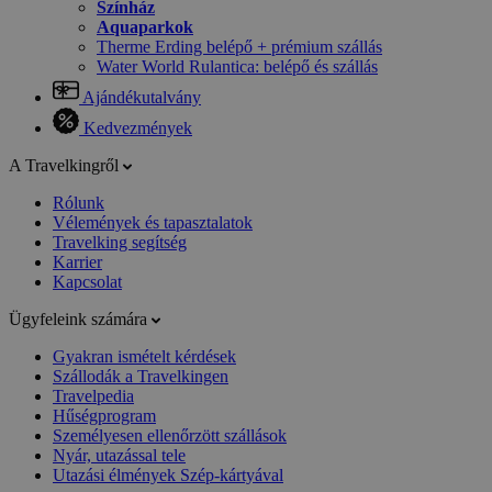
Színház
Aquaparkok
Therme Erding belépő + prémium szállás
Water World Rulantica: belépő és szállás
Ajándékutalvány
Kedvezmények
A Travelkingről
Rólunk
Vélemények és tapasztalatok
Travelking segítség
Karrier
Kapcsolat
Ügyfeleink számára
Gyakran ismételt kérdések
Szállodák a Travelkingen
Travelpedia
Hűségprogram
Személyesen ellenőrzött szállások
Nyár, utazással tele
Utazási élmények Szép-kártyával