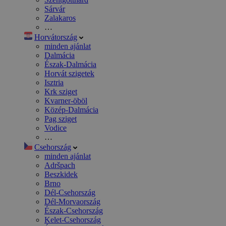
Sárvár
Zalakaros
…
Horvátország
minden ajánlat
Dalmácia
Észak-Dalmácia
Horvát szigetek
Isztria
Krk sziget
Kvarner-öböl
Közép-Dalmácia
Pag sziget
Vodice
…
Csehország
minden ajánlat
Adršpach
Beszkidek
Brno
Dél-Csehország
Dél-Morvaország
Észak-Csehország
Kelet-Csehország