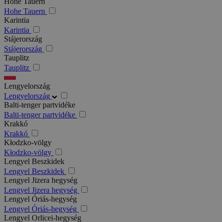
Hohe Tauern
Hohe Tauern
Karintia
Karintia
Stájerország
Stájerország
Tauplitz
Tauplitz
Lengyelország
Lengyelország
Balti-tenger partvidéke
Balti-tenger partvidéke
Krakkó
Krakkó
Kłodzko-völgy
Kłodzko-völgy
Lengyel Beszkidek
Lengyel Beszkidek
Lengyel Jizera hegység
Lengyel Jizera hegység
Lengyel Óriás-hegység
Lengyel Óriás-hegység
Lengyel Orlicei-hegység