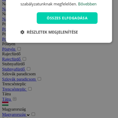
szabályzatunknak megfelelően.
Bővebben
Nagy-Fátra
Nagy-Fátra
Nagymegyer
ÖSSZES ELFOGADÁSA
Nagymegyer
Podhajska
Podhajska
RÉSZLETEK MEGJELENÍTÉSE
Pozsony
Pozsony
Pöstyén
Pöstyén
Rajecfürdő
Rajecfürdő
Stubnyafürdő
Stubnyafürdő
Szlovák paradicsom
Szlovák paradicsom
Trencsénteplic
Trencsénteplic
Tátra
Tátra
Magyarország
Magyarország