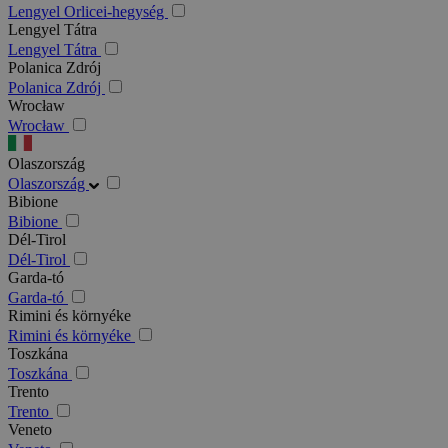
Lengyel Orlicei-hegység
Lengyel Tátra
Lengyel Tátra
Polanica Zdrój
Polanica Zdrój
Wrocław
Wrocław
Olaszország
Olaszország
Bibione
Bibione
Dél-Tirol
Dél-Tirol
Garda-tó
Garda-tó
Rimini és környéke
Rimini és környéke
Toszkána
Toszkána
Trento
Trento
Veneto