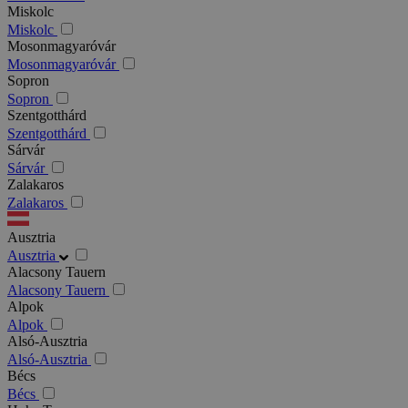
Miskolc
Miskolc
Mosonmagyaróvár
Mosonmagyaróvár
Sopron
Sopron
Szentgotthárd
Szentgotthárd
Sárvár
Sárvár
Zalakaros
Zalakaros
Ausztria
Ausztria
Alacsony Tauern
Alacsony Tauern
Alpok
Alpok
Alsó-Ausztria
Alsó-Ausztria
Bécs
Bécs