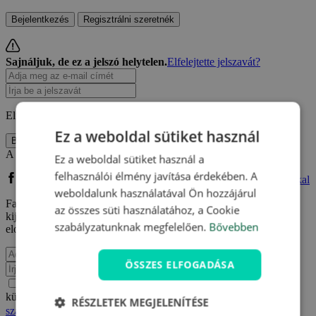
Bejelentkezés
Regisztrálni szeretnék
Sajnáljuk, de ez a jelszó helytelen.
Elfelejtette jelszavát?
Elfelejtette jelszavát?
Kérjen újat!
Ez a weboldal sütiket használ
Bejelentkezés
A közösségi oldalán keresztül is bejelentkezhet:
Ez a weboldal sütiket használ a
felhasználói élmény javítása érdekében. A
Bejelentkezés Facebook fiókkal
Bejelentkezés Google fiókkal
weboldalunk használatával Ön hozzájárul
Facebook vagy Google fiókkal való regisztrációm kapcsán
az összes süti használatához, a Cookie
kijelentem, hogy elfogadom a
Felhasználási feltételeket
és
szabályzatunknak megfelelően.
Bővebben
elolvastam az
Adatvédelmi szabályzatot.
.
ÖSSZES ELFOGADÁSA
Értesülni akarok e-mailben a Travelking újdonságairól,
különleges ajánlatairól és egyéb kedvezményeiről az
Adatvédelmi
RÉSZLETEK MEGJELENÍTÉSE
szabályzatot.
.
Elfogadom a
Felhasználási feltételeket
és az