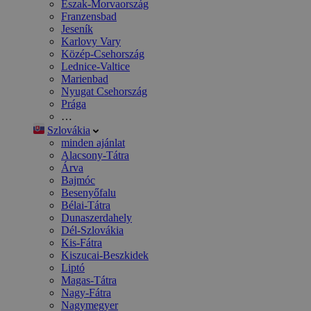
Észak-Morvaország
Franzensbad
Jeseník
Karlovy Vary
Közép-Csehország
Lednice-Valtice
Marienbad
Nyugat Csehország
Prága
…
Szlovákia
minden ajánlat
Alacsony-Tátra
Árva
Bajmóc
Besenyőfalu
Bélai-Tátra
Dunaszerdahely
Dél-Szlovákia
Kis-Fátra
Kiszucai-Beszkidek
Liptó
Magas-Tátra
Nagy-Fátra
Nagymegyer