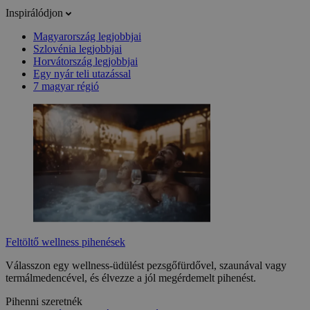
Inspirálódjon
Magyarország legjobbjai
Szlovénia legjobbjai
Horvátország legjobbjai
Egy nyár teli utazással
7 magyar régió
Feltöltő wellness pihenések
Válasszon egy wellness-üdülést pezsgőfürdővel, szaunával vagy
termálmedencével, és élvezze a jól megérdemelt pihenést.
Pihenni szeretnék