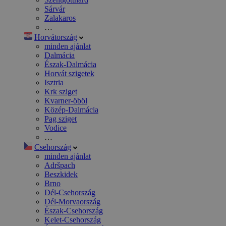
Sárvár
Zalakaros
…
Horvátország
minden ajánlat
Dalmácia
Észak-Dalmácia
Horvát szigetek
Isztria
Krk sziget
Kvarner-öböl
Közép-Dalmácia
Pag sziget
Vodice
…
Csehország
minden ajánlat
Adršpach
Beszkidek
Brno
Dél-Csehország
Dél-Morvaország
Észak-Csehország
Kelet-Csehország