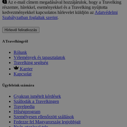
Az e-mail címem megadásával hozzájárulok, hogy a Travelking
részemre, hírekkel, eseményekkel és a Travelking nyújtotta
kedvezményekkel kapcsolatos hírlevelet küldjön az
Adatvédelmi
Szabályzatban foglaltak szerint
.
Hírlevél feliratkozás
A Travelkingről
Rólunk
Vélemények és tapasztalatok
Travelking segítség
Karrier
Kapcsolat
Ügyfeleink számára
Gyakran ismételt kérdések
Szállodák a Travelkingen
Travelpedia
Hűségprogram
Személyesen ellenőrzött szállások
Fedezze fel Magyarország legjobbjait
Nyár, utazással tele