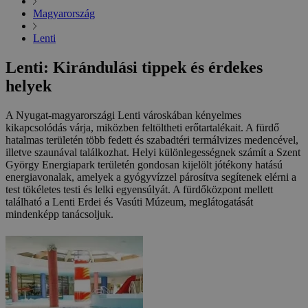
Magyarország
Lenti
Lenti: Kirándulási tippek és érdekes
helyek
A Nyugat-magyarországi Lenti városkában kényelmes
kikapcsolódás várja, miközben feltöltheti erőtartalékait. A fürdő
hatalmas területén több fedett és szabadtéri termálvizes medencével,
illetve szaunával találkozhat. Helyi különlegességnek számít a Szent
György Energiapark területén gondosan kijelölt jótékony hatású
energiavonalak, amelyek a gyógyvízzel párosítva segítenek elérni a
test tökéletes testi és lelki egyensúlyát. A fürdőközpont mellett
található a Lenti Erdei és Vasúti Múzeum, meglátogatását
mindenképp tanácsoljuk.