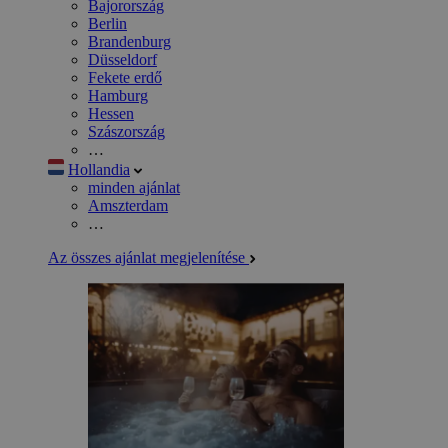
Bajorország
Berlin
Brandenburg
Düsseldorf
Fekete erdő
Hamburg
Hessen
Szászország
…
Hollandia
minden ajánlat
Amszterdam
…
Az összes ajánlat megjelenítése