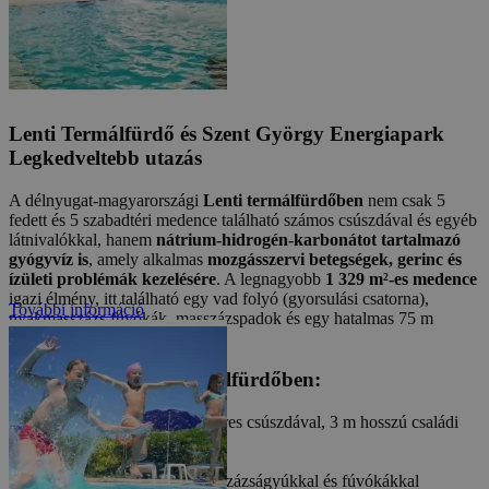
Lenti Termálfürdő és Szent György Energiapark
Legkedveltebb utazás
A délnyugat-magyarországi
Lenti termálfürdőben
nem csak 5
fedett és 5 szabadtéri medence található számos csúszdával és egyéb
látnivalókkal, hanem
nátrium-hidrogén-karbonátot tartalmazó
gyógyvíz is
, amely alkalmas
mozgásszervi betegségek, gerinc és
ízületi problémák kezelésére
. A legnagyobb
1 329 m²-es medence
igazi élmény, itt található egy vad folyó (gyorsulási csatorna),
További információ
nyakmasszázs fúvókák, masszázspadok és egy hatalmas 75 m
hosszú szánkó **.
Medencék a Lenti termálfürdőben:
Kalandmedence 75 méteres csúszdával, 3 m hosszú családi
csúszdával
Gyerekmedence
felnőtt élményfürdő masszázságyúkkal és fúvókákkal