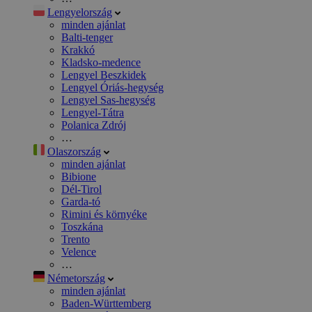
Lengyelország
minden ajánlat
Balti-tenger
Krakkó
Kladsko-medence
Lengyel Beszkidek
Lengyel Óriás-hegység
Lengyel Sas-hegység
Lengyel-Tátra
Polanica Zdrój
…
Olaszország
minden ajánlat
Bibione
Dél-Tirol
Garda-tó
Rimini és környéke
Toszkána
Trento
Velence
…
Németország
minden ajánlat
Baden-Württemberg