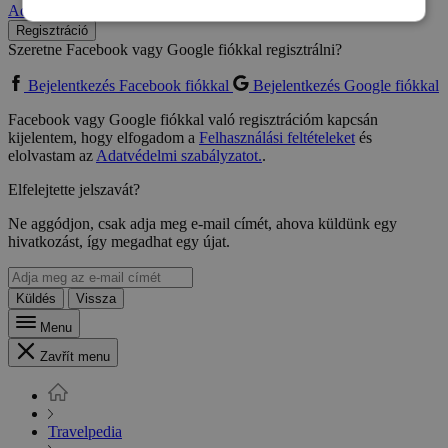
Adatvédelmi szabályzatot.
.
Regisztráció
Szeretne Facebook vagy Google fiókkal regisztrálni?
Bejelentkezés Facebook fiókkal
Bejelentkezés Google fiókkal
Facebook vagy Google fiókkal való regisztrációm kapcsán
kijelentem, hogy elfogadom a
Felhasználási feltételeket
és
elolvastam az
Adatvédelmi szabályzatot.
.
Elfelejtette jelszavát?
Ne aggódjon, csak adja meg e-mail címét, ahova küldünk egy
hivatkozást, így megadhat egy újat.
Küldés
Vissza
Menu
Zavřít menu
Travelpedia