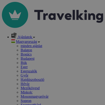
Ajánlatok
Magyarország
minden ajánlat
Balaton
Bogács
Budapest
Bük
Eger
Egerszalók
Győr
Hajdúszoboszló
Hévíz
Mezőkövesd
Miskolc
Mosonmagyaróvár
Sopron
Szentgotthárd