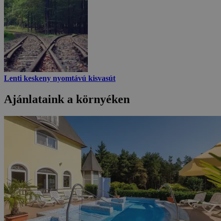
Lenti keskeny nyomtávú kisvasút
Ajánlataink a környéken