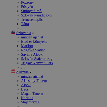
Pozsony
Pöstyén
Stubnyafürdő
Szlovák Paradicsom
Trencsénteplic
Tátra
…
Szlovénia
minden ajánlat
Bled és környéke
Maribor
Rogaška Slatina
Savinja Alpok
Szlovén Stájerország
Triglav Nemzeti Park
…
Ausztria
minden ajánlat
Alacsony-Tauern
Alpok
Bécs
Magas-Tauern
Karintia
Stájerország
…