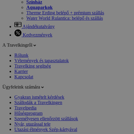
Színház
Aquaparkok
Therme Erding belépő + prémium szállás
Water World Rulantica: belépő és szállás
Ajándékutalvány
Kedvezmények
A Travelkingről
Rólunk
Vélemények és tapasztalatok
Travelking segítség
Karrier
Kapcsolat
Ügyfeleink számára
Gyakran ismételt kérdések
Szállodák a Travelkingen
Travelpedia
Hűségprogram
Személyesen ellenőrzött szállások
Nyár, utazással tele
Utazási élmények Szép-kártyával