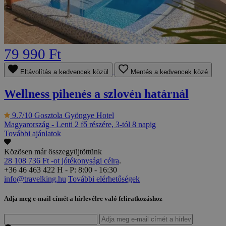
79 990 Ft
Eltávolítás a kedvencek közül
Mentés a kedvencek közé
Wellness pihenés a szlovén határnál
9.7/10
Gosztola Gyöngye Hotel
Magyarország - Lenti
2 fő részére, 3-tól 8 napig
További ajánlatok
Közösen már összegyüjtöttünk
28 108 736 Ft -ot jótékonysági célra
.
+36 46 463 422
H - P: 8:00 - 16:30
info@travelking.hu
További elérhetőségek
Adja meg e-mail címét a hírlevélre való feliratkozáshoz