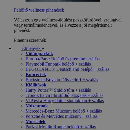
Feltöltő wellness pihenések
Válasszon egy wellness-üdülést pezsgőfürdővel, szaunával
vagy termálmedencével, és élvezze a jól megérdemelt
pihenést.
Pihenni szeretnék
Élmények
Vidámparkok
Europa-Park: Belépő és prémium szállás
Playmobil Funpark belépő + szállás
LEGOLAND® Deutschland belépő + szállás
Koncertek
Backstreet Boys in Düsseldorf + szállás
Kiállítások
Harry Potter™ Stúdió túra + szállás
Trónok harca filmstúdió látogatás + szállás
VIP est a Harry Potter stúdiókban + szállás
Múzeumok
Mercedes-Benz Múzeum belépő + szállás
Porsche és Mercedes múzeum + szállás
Musicalek
Párizsi Moulin Rouge belépő + szállás