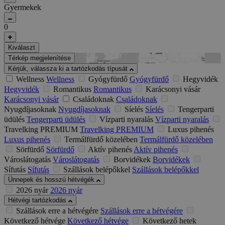
Gyermekek
0
Kiválaszt
Térkép megjelenítése
Kérjük, válassza ki a tartózkodás típusát
Wellness
Wellness
Gyógyfürdő
Gyógyfürdő
Hegyvidék
Hegyvidék
Romantikus
Romantikus
Karácsonyi vásár
Karácsonyi vásár
Családoknak
Családoknak
Nyugdíjasoknak
Nyugdíjasoknak
Síelés
Síelés
Tengerparti
üdülés
Tengerparti üdülés
Vízparti nyaralás
Vízparti nyaralás
Travelking PREMIUM
Travelking PREMIUM
Luxus pihenés
Luxus pihenés
Termálfürdő közelében
Termálfürdő közelében
Sörfürdő
Sörfürdő
Aktív pihenés
Aktív pihenés
Városlátogatás
Városlátogatás
Borvidékek
Borvidékek
Sífutás
Sífutás
Szállások belépőkkel
Szállások belépőkkel
Ünnepek és hosszú hétvégék
2026 nyár
2026 nyár
Hétvégi tartózkodás
Szállások erre a hétvégére
Szállások erre a hétvégére
Következő hétvége
Következő hétvége
Következő hetek