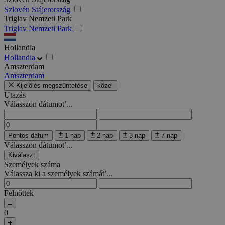
Szlovén Stájerország
Triglav Nemzeti Park
Triglav Nemzeti Park
Hollandia
Hollandia
Amszterdam
Amszterdam
Kijelölés megszüntetése
közel
Utazás
Válasszon dátumot’...
Pontos dátum
1 nap
2 nap
3 nap
7 nap
Válasszon dátumot’...
Kiválaszt
Személyek száma
Válassza ki a személyek számát’...
Felnőttek
0