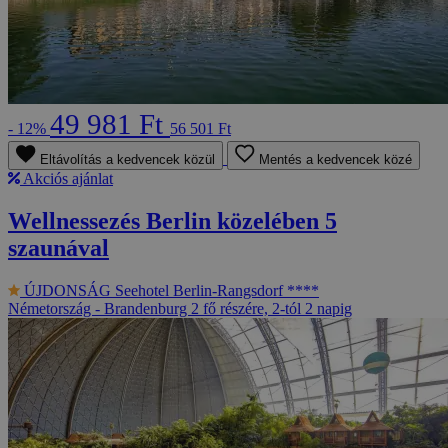
49 981 Ft
- 12%
56 501 Ft
Eltávolítás a kedvencek közül
Mentés a kedvencek közé
Akciós ajánlat
Wellnessezés Berlin közelében 5
szaunával
ÚJDONSÁG
Seehotel Berlin-Rangsdorf ****
Németország - Brandenburg
2 fő részére, 2-tól 2 napig