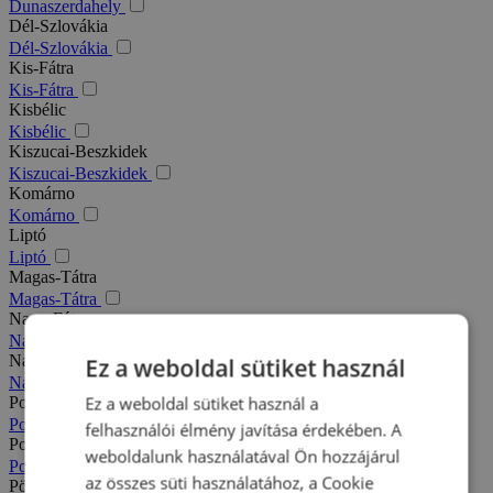
Dunaszerdahely
Dél-Szlovákia
Dél-Szlovákia
Kis-Fátra
Kis-Fátra
Kisbélic
Kisbélic
Kiszucai-Beszkidek
Kiszucai-Beszkidek
Komárno
Komárno
Liptó
Liptó
Magas-Tátra
Magas-Tátra
Nagy-Fátra
Nagy-Fátra
Nagymegyer
Ez a weboldal sütiket használ
Nagymegyer
Ez a weboldal sütiket használ a
Podhajska
Podhajska
felhasználói élmény javítása érdekében. A
Pozsony
weboldalunk használatával Ön hozzájárul
Pozsony
az összes süti használatához, a Cookie
Pöstyén