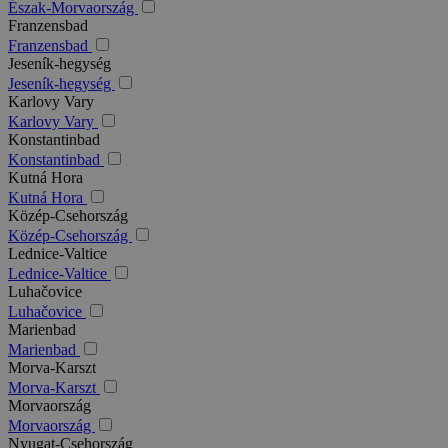
Észak-Morvaország
Franzensbad
Franzensbad
Jeseník-hegység
Jeseník-hegység
Karlovy Vary
Karlovy Vary
Konstantinbad
Konstantinbad
Kutná Hora
Kutná Hora
Közép-Csehország
Közép-Csehország
Lednice-Valtice
Lednice-Valtice
Luhačovice
Luhačovice
Marienbad
Marienbad
Morva-Karszt
Morva-Karszt
Morvaország
Morvaország
Nyugat-Csehország