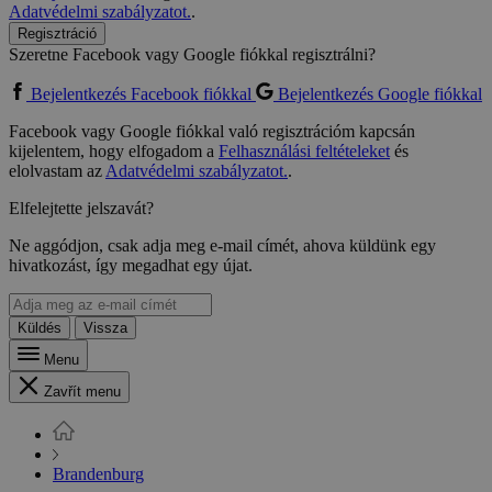
Adatvédelmi szabályzatot.
.
Regisztráció
Szeretne Facebook vagy Google fiókkal regisztrálni?
Bejelentkezés Facebook fiókkal
Bejelentkezés Google fiókkal
Facebook vagy Google fiókkal való regisztrációm kapcsán
kijelentem, hogy elfogadom a
Felhasználási feltételeket
és
elolvastam az
Adatvédelmi szabályzatot.
.
Elfelejtette jelszavát?
Ne aggódjon, csak adja meg e-mail címét, ahova küldünk egy
hivatkozást, így megadhat egy újat.
Küldés
Vissza
Menu
Zavřít menu
Brandenburg