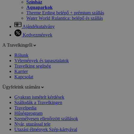
Színház
Aquaparkok
Therme Erding belépő + prémium szállás
Water World Rulantica: belépő és szállás
Ajándékutalvány
Kedvezmények
A Travelkingről
Rólunk
Vélemények és tapasztalatok
Travelking segítség
Karrier
Kapcsolat
Ügyfeleink számára
Gyakran ismételt kérdések
Szállodák a Travelkingen
Travelpedia
Hűségprogram
Személyesen ellenőrzött szállások
Nyár, utazással tele
Utazási élmények Szép-kártyával