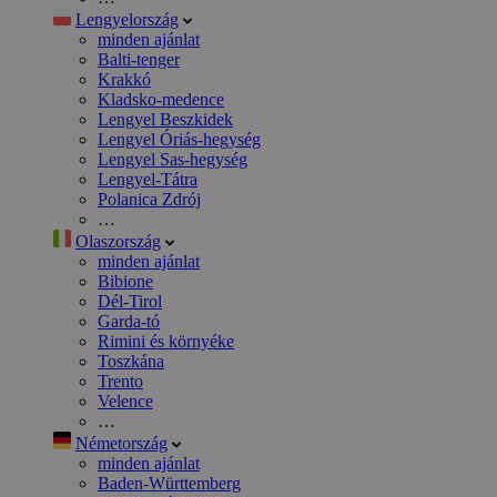
Lengyelország
minden ajánlat
Balti-tenger
Krakkó
Kladsko-medence
Lengyel Beszkidek
Lengyel Óriás-hegység
Lengyel Sas-hegység
Lengyel-Tátra
Polanica Zdrój
…
Olaszország
minden ajánlat
Bibione
Dél-Tirol
Garda-tó
Rimini és környéke
Toszkána
Trento
Velence
…
Németország
minden ajánlat
Baden-Württemberg