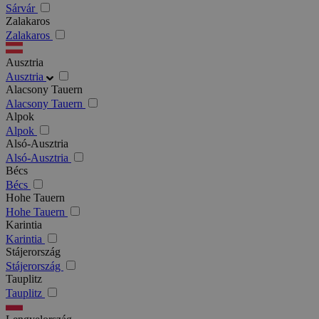
Sárvár
Zalakaros
Zalakaros
Ausztria
Ausztria
Alacsony Tauern
Alacsony Tauern
Alpok
Alpok
Alsó-Ausztria
Alsó-Ausztria
Bécs
Bécs
Hohe Tauern
Hohe Tauern
Karintia
Karintia
Stájerország
Stájerország
Tauplitz
Tauplitz