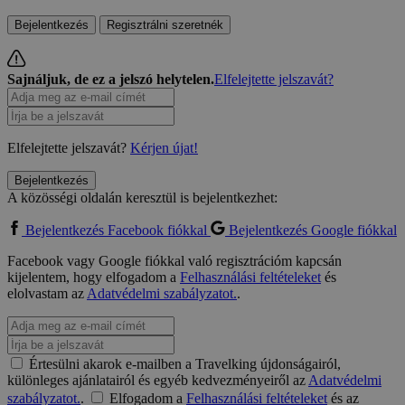
Bejelentkezés
Regisztrálni szeretnék
Sajnáljuk, de ez a jelszó helytelen.
Elfelejtette jelszavát?
Elfelejtette jelszavát?
Kérjen újat!
Bejelentkezés
A közösségi oldalán keresztül is bejelentkezhet:
Bejelentkezés Facebook fiókkal
Bejelentkezés Google fiókkal
Facebook vagy Google fiókkal való regisztrációm kapcsán
kijelentem, hogy elfogadom a
Felhasználási feltételeket
és
elolvastam az
Adatvédelmi szabályzatot.
.
Értesülni akarok e-mailben a Travelking újdonságairól,
különleges ajánlatairól és egyéb kedvezményeiről az
Adatvédelmi
szabályzatot.
.
Elfogadom a
Felhasználási feltételeket
és az