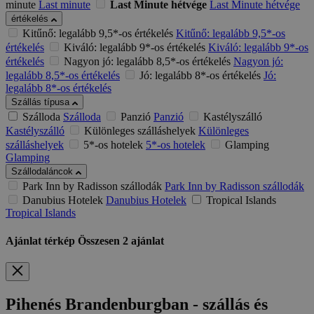
minute
Last minute
Last Minute hétvége
Last Minute hétvége
értékelés
Kitűnő: legalább 9,5*-os értékelés
Kitűnő: legalább 9,5*-os
értékelés
Kiváló: legalább 9*-os értékelés
Kiváló: legalább 9*-os
értékelés
Nagyon jó: legalább 8,5*-os értékelés
Nagyon jó:
legalább 8,5*-os értékelés
Jó: legalább 8*-os értékelés
Jó:
legalább 8*-os értékelés
Szállás típusa
Szálloda
Szálloda
Panzió
Panzió
Kastélyszálló
Kastélyszálló
Különleges szálláshelyek
Különleges
szálláshelyek
5*-os hotelek
5*-os hotelek
Glamping
Glamping
Szállodaláncok
Park Inn by Radisson szállodák
Park Inn by Radisson szállodák
Danubius Hotelek
Danubius Hotelek
Tropical Islands
Tropical Islands
Ajánlat térkép
Összesen
2
ajánlat
Pihenés Brandenburgban - szállás és