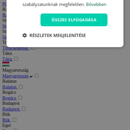
szabályzatunknak megfelelően.
Bővebben
Pöstyén
Rajecfürdő
Rajecfürdő
ÖSSZES ELFOGADÁSA
Stubnyafürdő
Stubnyafürdő
Szlovák paradicsom
RÉSZLETEK MEGJELENÍTÉSE
Szlovák paradicsom
Trencsénteplic
Trencsénteplic
Tátra
Tátra
Magyarország
Magyarország
Balaton
Balaton
Bogács
Bogács
Budapest
Budapest
Bük
Bük
Eger