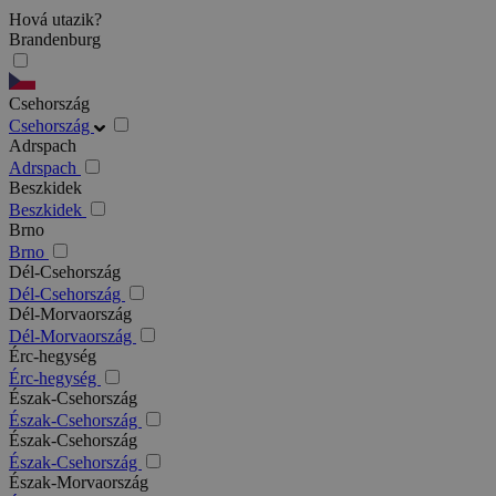
Hová utazik?
Brandenburg
Csehország
Csehország
Adrspach
Adrspach
Beszkidek
Beszkidek
Brno
Brno
Dél-Csehország
Dél-Csehország
Dél-Morvaország
Dél-Morvaország
Érc-hegység
Érc-hegység
Észak-Csehország
Észak-Csehország
Észak-Csehország
Észak-Csehország
Észak-Morvaország