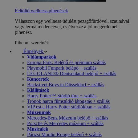
Feltöltő wellness pihenések
Válasszon egy wellness-üdülést pezsgőfürdővel, szaunával
vagy termálmedencével, és élvezze a jól megérdemelt
pihenést.
Pihenni szeretnék
Élmények
Vidámparkok
Europa-Park: Belépő és prémium szállás
Playmobil Funpark belépő + szállás
LEGOLAND® Deutschland belépő + szállás
Koncertek
Backstreet Boys in Düsseldorf + szállás
Kiállítások
Harry Potter™ Stúdió túra + szállás
Trónok harca filmstúdió látogatás + szállás
VIP est a Harry Potter stúdiókban + szállás
Múzeumok
Mercedes-Benz Múzeum belépő + szállás
Porsche és Mercedes múzeum + szállás
Musicalek
Párizsi Moulin Rouge belépő + szállás