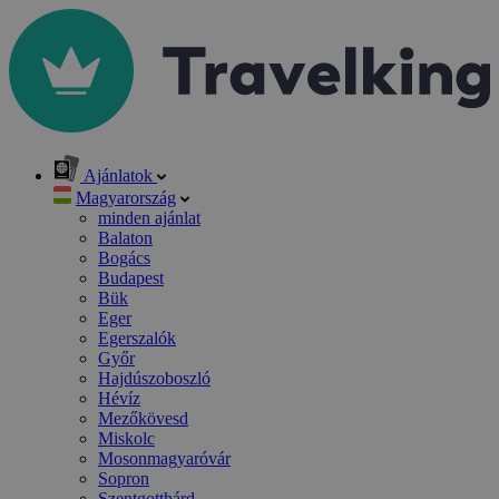
Ajánlatok
Magyarország
minden ajánlat
Balaton
Bogács
Budapest
Bük
Eger
Egerszalók
Győr
Hajdúszoboszló
Hévíz
Mezőkövesd
Miskolc
Mosonmagyaróvár
Sopron
Szentgotthárd