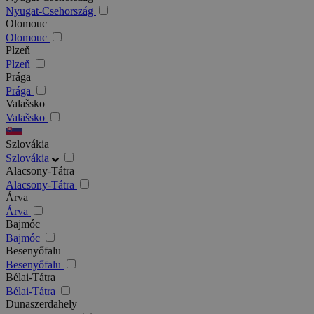
Nyugat-Csehország
Olomouc
Olomouc
Plzeň
Plzeň
Prága
Prága
Valašsko
Valašsko
Szlovákia
Szlovákia
Alacsony-Tátra
Alacsony-Tátra
Árva
Árva
Bajmóc
Bajmóc
Besenyőfalu
Besenyőfalu
Bélai-Tátra
Bélai-Tátra
Dunaszerdahely