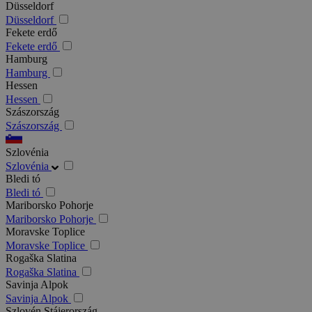
Düsseldorf
Düsseldorf
Fekete erdő
Fekete erdő
Hamburg
Hamburg
Hessen
Hessen
Szászország
Szászország
Szlovénia
Szlovénia
Bledi tó
Bledi tó
Mariborsko Pohorje
Mariborsko Pohorje
Moravske Toplice
Moravske Toplice
Rogaška Slatina
Rogaška Slatina
Savinja Alpok
Savinja Alpok
Szlovén Stájerország