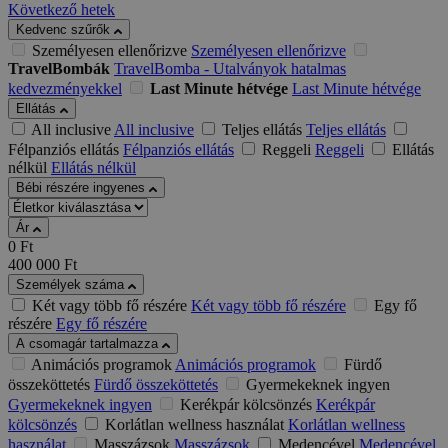
Következő hetek
Kedvenc szűrők
Személyesen ellenőrizve
Személyesen ellenőrizve
TravelBombák
TravelBomba - Utalványok hatalmas
kedvezményekkel
Last Minute hétvége
Last Minute hétvége
Ellátás
All inclusive
All inclusive
Teljes ellátás
Teljes ellátás
Félpanziós ellátás
Félpanziós ellátás
Reggeli
Reggeli
Ellátás
nélkül
Ellátás nélkül
Bébi részére ingyenes
Ár
0
Ft
400 000
Ft
Személyek száma
Két vagy több fő részére
Két vagy több fő részére
Egy fő
részére
Egy fő részére
A csomagár tartalmazza
Animációs programok
Animációs programok
Fürdő
összeköttetés
Fürdő összeköttetés
Gyermekeknek ingyen
Gyermekeknek ingyen
Kerékpár kölcsönzés
Kerékpár
kölcsönzés
Korlátlan wellness használat
Korlátlan wellness
használat
Masszázsok
Masszázsok
Medencével
Medencével