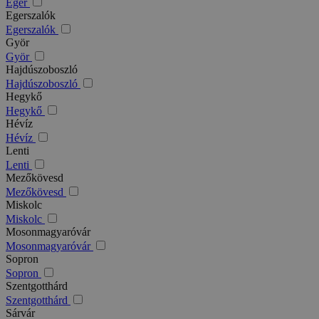
Eger
Egerszalók
Egerszalók
Györ
Györ
Hajdúszoboszló
Hajdúszoboszló
Hegykő
Hegykő
Hévíz
Hévíz
Lenti
Lenti
Mezőkövesd
Mezőkövesd
Miskolc
Miskolc
Mosonmagyaróvár
Mosonmagyaróvár
Sopron
Sopron
Szentgotthárd
Szentgotthárd
Sárvár