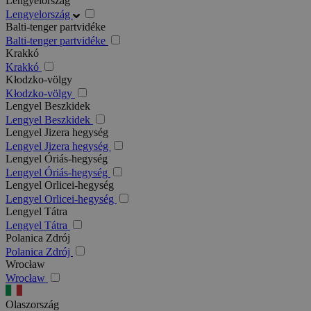
Lengyelország
Lengyelország
Balti-tenger partvidéke
Balti-tenger partvidéke
Krakkó
Krakkó
Kłodzko-völgy
Kłodzko-völgy
Lengyel Beszkidek
Lengyel Beszkidek
Lengyel Jizera hegység
Lengyel Jizera hegység
Lengyel Óriás-hegység
Lengyel Óriás-hegység
Lengyel Orlicei-hegység
Lengyel Orlicei-hegység
Lengyel Tátra
Lengyel Tátra
Polanica Zdrój
Polanica Zdrój
Wrocław
Wrocław
Olaszország