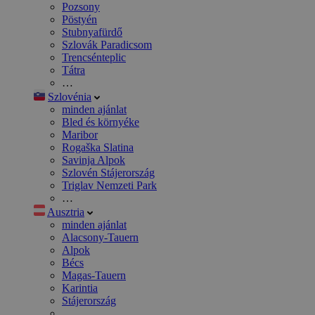
Pozsony
Pöstyén
Stubnyafürdő
Szlovák Paradicsom
Trencsénteplic
Tátra
…
Szlovénia
minden ajánlat
Bled és környéke
Maribor
Rogaška Slatina
Savinja Alpok
Szlovén Stájerország
Triglav Nemzeti Park
…
Ausztria
minden ajánlat
Alacsony-Tauern
Alpok
Bécs
Magas-Tauern
Karintia
Stájerország
…