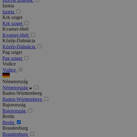
Horvát szigetek
Isztria
Isztria
Krk sziget
Krk sziget
Kvarner-öböl
Kvarner-öböl
Közép-Dalmácia
Közép-Dalmácia
Pag sziget
Pag sziget
Vodice
Vodice
Németország
Németország
Baden-Württemberg
Baden-Württemberg
Bajorország
Bajorország
Berlin
Berlin
Brandenburg
Brandenburg