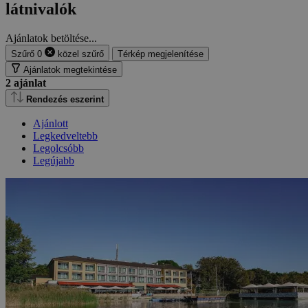
látnivalók
Ajánlatok betöltése...
Szűrő
0
közel
szűrő
Térkép megjelenítése
Ajánlatok megtekintése
2
ajánlat
Rendezés eszerint
Ajánlott
Legkedveltebb
Legolcsóbb
Legújabb