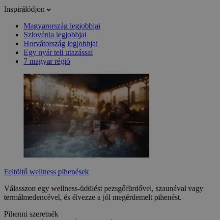
Inspirálódjon
Magyarország legjobbjai
Szlovénia legjobbjai
Horvátország legjobbjai
Egy nyár teli utazással
7 magyar régió
Feltöltő wellness pihenések
Válasszon egy wellness-üdülést pezsgőfürdővel, szaunával vagy
termálmedencével, és élvezze a jól megérdemelt pihenést.
Pihenni szeretnék