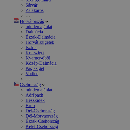
Sárvár
Zalakaros
…
Horvátország
minden ajánlat
Dalmácia
Észak-Dalmácia
Horvát szigetek
Isztria
Krk sziget
Kvarner-öböl
Közép-Dalmácia
Pag sziget
Vodice
…
Csehország
minden ajánlat
Adršpach
Beszkidek
Brno
Dél-Csehország
Dél-Morvaország
Észak-Csehország
Kelet-Csehország