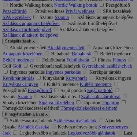
Nordic Walking botok
Nordic Walking botok
Pezsgőfürdő
Pezsgőfürdő
Privát wellness
Privát wellness
SPA kezelések
SPA kezelések
Szauna
Szauna
Szállások aquapark belépővel
Szállások aquapark belépővel
Szállások fürdőbelépővel
Szállások fürdőbelépővel
Szállások állatkerti belépővel
Szállások állatkerti belépővel
Szolgáltatások
Akadálymentesített
Akadálymentesített
Aquapark közelében
Aquapark közelében
Bababarát
Bababarát
Beltéri medence
Beltéri medence
Felnőttbarát
Felnőttbarát
Fitness
Fitness
Golf
Golf
Gyerekbarát szálláshelyek
Gyerekbarát szálláshelyek
Ingyenes parkolás
Ingyenes parkolás
Kerékpár tárolás
Kerékpár tárolás
Kutyabarát
Kutyabarát
Kutyáknak ingyen
Kutyáknak ingyen
Kültéri medence
Kültéri medence
Pezsgőfürdő
Pezsgőfürdő
Saját parkoló
Saját parkoló
Szauna
Szauna
Szállások sítárolóval
Szállások sítárolóval
Sípálya közelében
Sípálya közelében
Tóparton
Tóparton
Tömegközlekedéssel elérhető
Tömegközlekedéssel elérhető
Kihagyhatatlan ajánlat
Születésnapi ajánlatok
Születésnapi ajánlatok
Ajándék
éjszaka
Ajándék éjszaka
Kedvezményes árak
Kedvezményes
árak
Legkedvezőbb ajánlatok
Legkedvezőbb ajánlatok
Last