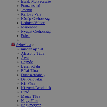
Észak-Morvaország
Franzensbad
Jeseník
Karlovy Vary
Közép-Csehország
Lednice-Valtice
Marienbad
Nyugat Csehország
Prága
…
Szlovákia
minden ajánlat
Alacsony-Tátra
Árva
Bajmóc
Besenyőfalu
Bélai-Tátra
Dunaszerdahely
Dél-Szlovákia
Kis-Fátra
Kiszucai-Beszkidek
Liptó
Magas-Tátra
Nagy-Fátra
Nagymegyer