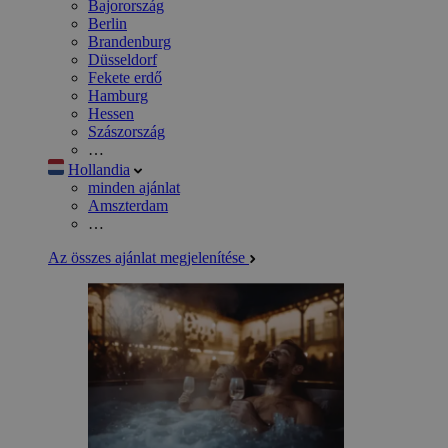
Bajorország
Berlin
Brandenburg
Düsseldorf
Fekete erdő
Hamburg
Hessen
Szászország
…
Hollandia
minden ajánlat
Amszterdam
…
Az összes ajánlat megjelenítése