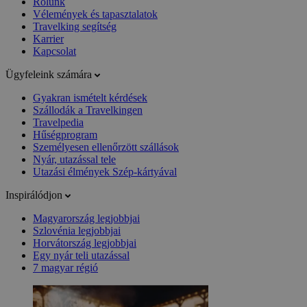
Rólunk
Vélemények és tapasztalatok
Travelking segítség
Karrier
Kapcsolat
Ügyfeleink számára
Gyakran ismételt kérdések
Szállodák a Travelkingen
Travelpedia
Hűségprogram
Személyesen ellenőrzött szállások
Nyár, utazással tele
Utazási élmények Szép-kártyával
Inspirálódjon
Magyarország legjobbjai
Szlovénia legjobbjai
Horvátország legjobbjai
Egy nyár teli utazással
7 magyar régió