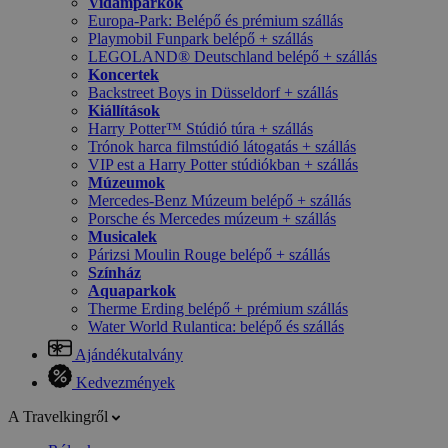
Vidámparkok
Europa-Park: Belépő és prémium szállás
Playmobil Funpark belépő + szállás
LEGOLAND® Deutschland belépő + szállás
Koncertek
Backstreet Boys in Düsseldorf + szállás
Kiállítások
Harry Potter™ Stúdió túra + szállás
Trónok harca filmstúdió látogatás + szállás
VIP est a Harry Potter stúdiókban + szállás
Múzeumok
Mercedes-Benz Múzeum belépő + szállás
Porsche és Mercedes múzeum + szállás
Musicalek
Párizsi Moulin Rouge belépő + szállás
Színház
Aquaparkok
Therme Erding belépő + prémium szállás
Water World Rulantica: belépő és szállás
Ajándékutalvány
Kedvezmények
A Travelkingről