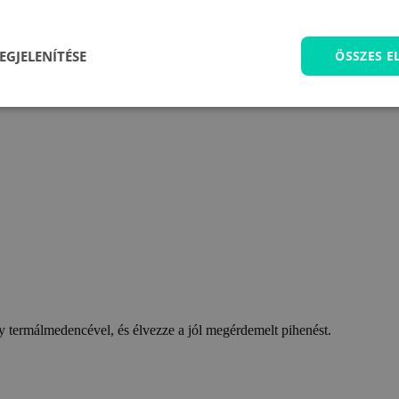
EGJELENÍTÉSE
ÖSSZES 
 termálmedencével, és élvezze a jól megérdemelt pihenést.