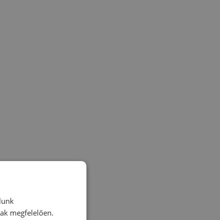
lunk
nak megfelelően.