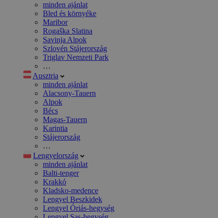
minden ajánlat
Bled és környéke
Maribor
Rogaška Slatina
Savinja Alpok
Szlovén Stájerország
Triglav Nemzeti Park
…
Ausztria
minden ajánlat
Alacsony-Tauern
Alpok
Bécs
Magas-Tauern
Karintia
Stájerország
…
Lengyelország
minden ajánlat
Balti-tenger
Krakkó
Kladsko-medence
Lengyel Beszkidek
Lengyel Óriás-hegység
Lengyel Sas-hegység