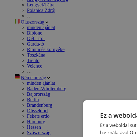
Lengyel-Tátra
Polanica Zdrój
…
Olaszország
minden ajánlat
Bibione
Dél-Tirol
Garda-tó
Rimini és környéke
Toszkána
Trento
Velence
…
Németország
minden ajánlat
Baden-Württemberg
Bajorország
Berlin
Brandenburg
Düsseldorf
Ez a webolda
Fekete erdő
Hamburg
Ez a weboldal süt
Hessen
használatával Ön 
Szászország