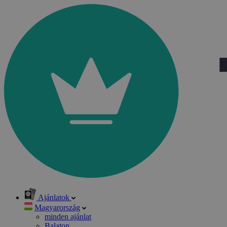
Ajánlatok
Magyarország
minden ajánlat
Balaton