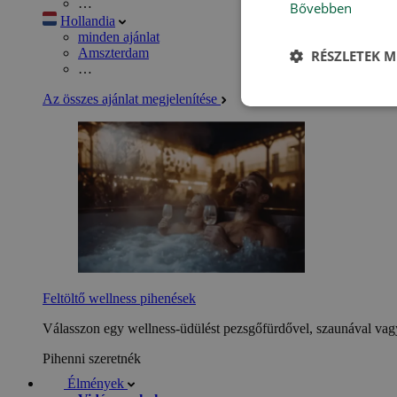
…
Bővebben
Hollandia
minden ajánlat
Amszterdam
RÉSZLETEK M
…
Az összes ajánlat megjelenítése
Feltöltő wellness pihenések
Válasszon egy wellness-üdülést pezsgőfürdővel, szaunával vagy
Pihenni szeretnék
Élmények