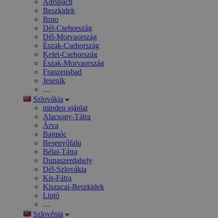
Adršpach
Beszkidek
Brno
Dél-Csehország
Dél-Morvaország
Észak-Csehország
Kelet-Csehország
Észak-Morvaország
Franzensbad
Jeseník
…
Szlovákia
minden ajánlat
Alacsony-Tátra
Árva
Bajmóc
Besenyőfalu
Bélai-Tátra
Dunaszerdahely
Dél-Szlovákia
Kis-Fátra
Kiszucai-Beszkidek
Liptó
…
Szlovénia