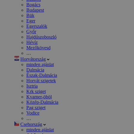
Bogács
Budapest
Bük
Eger
Egerszalók
Győr
Hajdúszoboszló
Hévíz
Mezőkövesd
…
Horvátország
minden ajánlat
Dalmácia
Észak-Dalmácia
Horvát szigetek
Isztria
Krk sziget
Kvarner-öböl
Közép-Dalmácia
Pag sziget
Vodice
…
Csehország
minden ajánlat