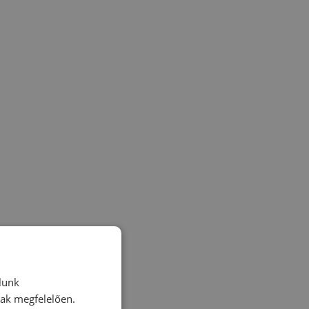
lunk
nak megfelelően.