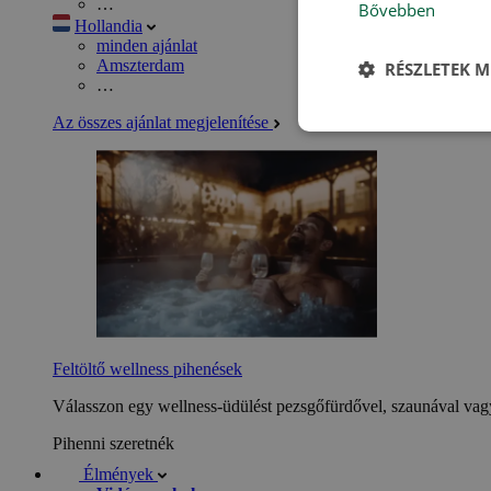
…
Bővebben
Hollandia
minden ajánlat
Amszterdam
RÉSZLETEK M
…
Az összes ajánlat megjelenítése
Feltöltő wellness pihenések
Válasszon egy wellness-üdülést pezsgőfürdővel, szaunával vagy
Pihenni szeretnék
Élmények