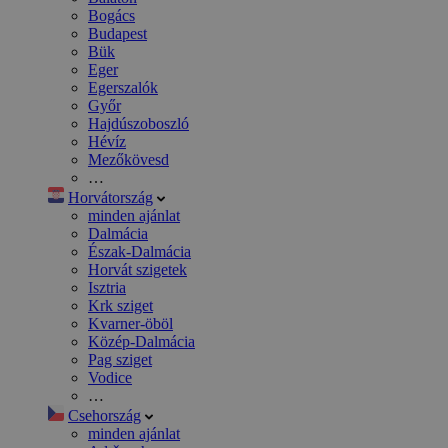
Bogács
Budapest
Bük
Eger
Egerszalók
Győr
Hajdúszoboszló
Hévíz
Mezőkövesd
…
Horvátország
minden ajánlat
Dalmácia
Észak-Dalmácia
Horvát szigetek
Isztria
Krk sziget
Kvarner-öböl
Közép-Dalmácia
Pag sziget
Vodice
…
Csehország
minden ajánlat