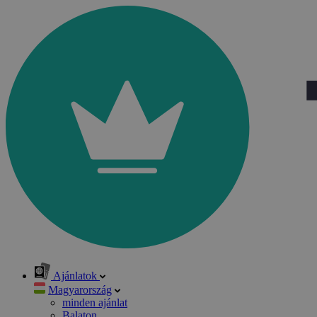
Ajánlatok
Magyarország
minden ajánlat
Balaton