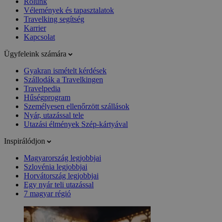
Rólunk
Vélemények és tapasztalatok
Travelking segítség
Karrier
Kapcsolat
Ügyfeleink számára
Gyakran ismételt kérdések
Szállodák a Travelkingen
Travelpedia
Hűségprogram
Személyesen ellenőrzött szállások
Nyár, utazással tele
Utazási élmények Szép-kártyával
Inspirálódjon
Magyarország legjobbjai
Szlovénia legjobbjai
Horvátország legjobbjai
Egy nyár teli utazással
7 magyar régió