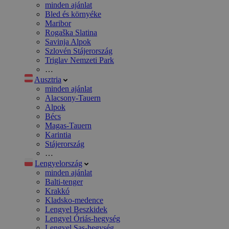
minden ajánlat
Bled és környéke
Maribor
Rogaška Slatina
Savinja Alpok
Szlovén Stájerország
Triglav Nemzeti Park
…
Ausztria
minden ajánlat
Alacsony-Tauern
Alpok
Bécs
Magas-Tauern
Karintia
Stájerország
…
Lengyelország
minden ajánlat
Balti-tenger
Krakkó
Kladsko-medence
Lengyel Beszkidek
Lengyel Óriás-hegység
Lengyel Sas-hegység