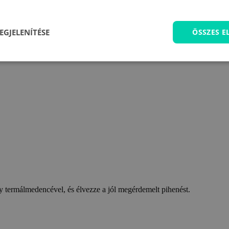
EGJELENÍTÉSE
ÖSSZES 
 termálmedencével, és élvezze a jól megérdemelt pihenést.