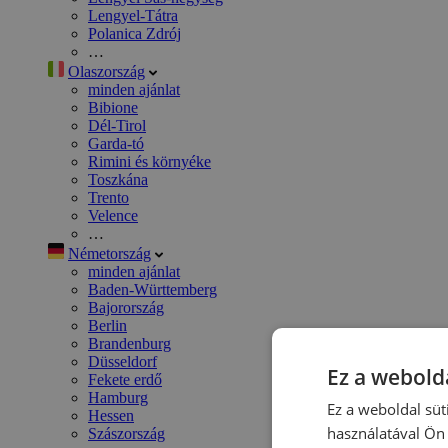
Lengyel-Tátra
Polanica Zdrój
…
Olaszország
minden ajánlat
Bibione
Dél-Tirol
Garda-tó
Rimini és környéke
Toszkána
Trento
Velence
…
Németország
minden ajánlat
Baden-Württemberg
Bajorország
Berlin
Brandenburg
Düsseldorf
Ez a webolda
Fekete erdő
Hamburg
Ez a weboldal süt
Hessen
használatával Ön 
Szászország