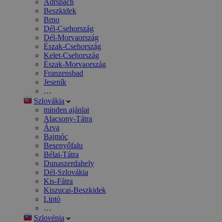
Adršpach
Beszkidek
Brno
Dél-Csehország
Dél-Morvaország
Észak-Csehország
Kelet-Csehország
Észak-Morvaország
Franzensbad
Jeseník
…
Szlovákia
minden ajánlat
Alacsony-Tátra
Árva
Bajmóc
Besenyőfalu
Bélai-Tátra
Dunaszerdahely
Dél-Szlovákia
Kis-Fátra
Kiszucai-Beszkidek
Liptó
…
Szlovénia