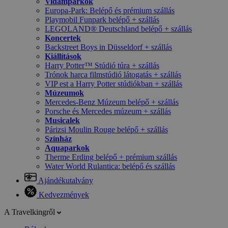
Vidámparkok
Europa-Park: Belépő és prémium szállás
Playmobil Funpark belépő + szállás
LEGOLAND® Deutschland belépő + szállás
Koncertek
Backstreet Boys in Düsseldorf + szállás
Kiállítások
Harry Potter™ Stúdió túra + szállás
Trónok harca filmstúdió látogatás + szállás
VIP est a Harry Potter stúdiókban + szállás
Múzeumok
Mercedes-Benz Múzeum belépő + szállás
Porsche és Mercedes múzeum + szállás
Musicalek
Párizsi Moulin Rouge belépő + szállás
Színház
Aquaparkok
Therme Erding belépő + prémium szállás
Water World Rulantica: belépő és szállás
Ajándékutalvány
Kedvezmények
A Travelkingről