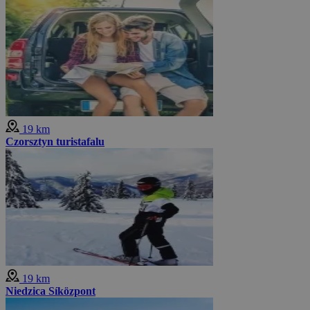
19 km
Czorsztyn turistafalu
19 km
Niedzica Síközpont