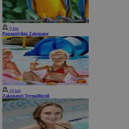
9 km
Papagájvilág Zakopane
10 km
Zakopanei Termálfürdő