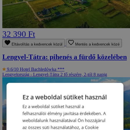
32 390 Ft
Eltávolítás a kedvencek közül
Mentés a kedvencek közé
Lengyel-Tátra: pihenés a fürdő közelében
9.6/10
Hotel Bachledówka ***
Lengyelország - Lengyel-Tátra
2 fő részére, 2-tól 8 napig
Ez a weboldal sütiket használ
Ez a weboldal sütiket használ a
felhasználói élmény javítása érdekében. A
weboldalunk használatával Ön hozzájárul
az összes süti használatához, a Cookie