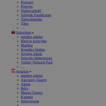
Pozsony
Pöstyén
Stubnyafürdő
Szlovák Paradicsom
Trencsénteplic
Tátra
…
Szlovénia
minden ajánlat
Bled és környéke
Maribor
Rogaška Slatina
Savinja Alpok
Szlovén Stájerország
Triglav Nemzeti Park
…
Ausztria
minden ajánlat
Alacsony-Tauern
Alpok
Bécs
Magas-Tauern
Karintia
Stájerország
…