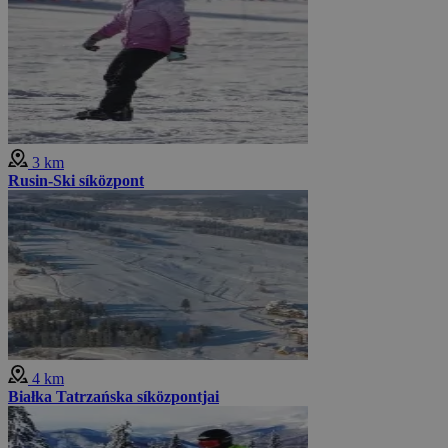
3 km
Rusin-Ski síközpont
4 km
Białka Tatrzańska síközpontjai