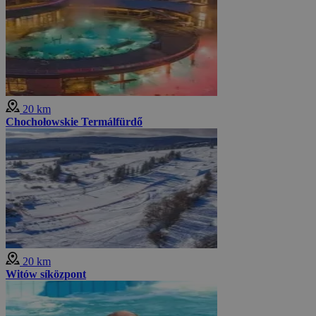
20 km
Chochołowskie Termálfürdő
20 km
Witów síközpont