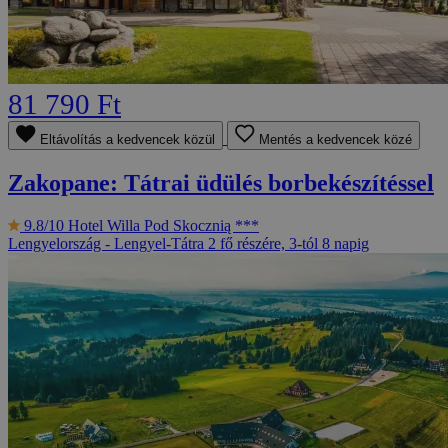
81 790 Ft
Eltávolítás a kedvencek közül
Mentés a kedvencek közé
Zakopane: Tátrai üdülés borbekészítéssel
9.8/10
Hotel Willa Pod Skocznią ***
Lengyelország - Lengyel-Tátra
2 fő részére, 3-tól 8 napig