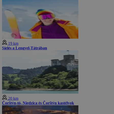
19 km
Síelés a Lengyel-Tátrában
20 km
Čorštýn-tó, Niedzica és Čorštýn kastélyok