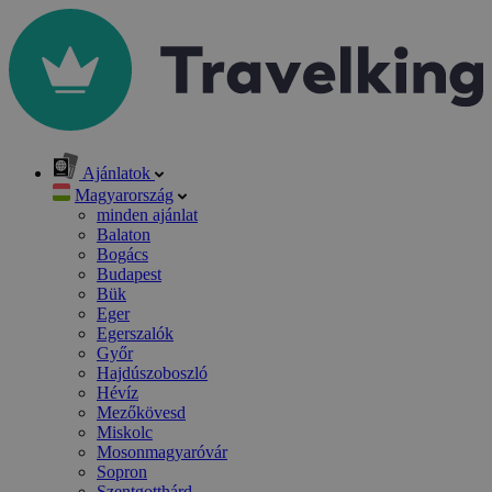
Ajánlatok
Magyarország
minden ajánlat
Balaton
Bogács
Budapest
Bük
Eger
Egerszalók
Győr
Hajdúszoboszló
Hévíz
Mezőkövesd
Miskolc
Mosonmagyaróvár
Sopron
Szentgotthárd