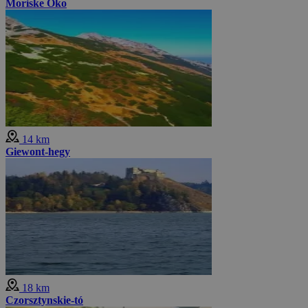
Moriske Oko
14 km
Giewont-hegy
18 km
Czorsztynskie-tó