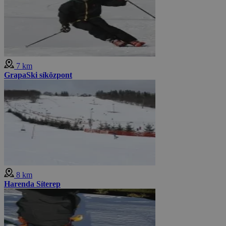
7 km
GrapaSki síközpont
8 km
Harenda Síterep