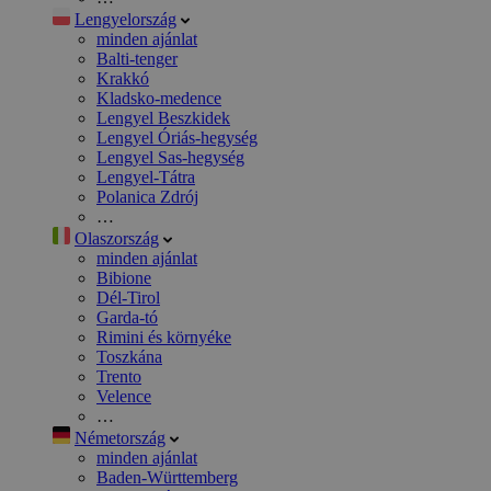
Lengyelország
minden ajánlat
Balti-tenger
Krakkó
Kladsko-medence
Lengyel Beszkidek
Lengyel Óriás-hegység
Lengyel Sas-hegység
Lengyel-Tátra
Polanica Zdrój
…
Olaszország
minden ajánlat
Bibione
Dél-Tirol
Garda-tó
Rimini és környéke
Toszkána
Trento
Velence
…
Németország
minden ajánlat
Baden-Württemberg