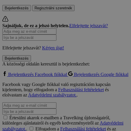
Bejelentkezés
Regisztrálni szeretnék
Sajnáljuk, de ez a jelszó helytelen.
Elfelejtette jelszavát?
Elfelejtette jelszavát?
Kérjen újat!
Bejelentkezés
A közösségi oldalán keresztül is bejelentkezhet:
Bejelentkezés Facebook fiókkal
Bejelentkezés Google fiókkal
Facebook vagy Google fiókkal való regisztrációm kapcsán
kijelentem, hogy elfogadom a
Felhasználási feltételeket
és
elolvastam az
Adatvédelmi szabályzatot.
.
Értesülni akarok e-mailben a Travelking újdonságairól,
különleges ajánlatairól és egyéb kedvezményeiről az
Adatvédelmi
szabályzatot.
.
Elfogadom a
Felhasználási feltételeket
és az