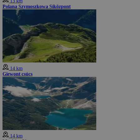
13 km
Polana Szymoszkowa Síközpont
14 km
Giewont csúcs
14 km