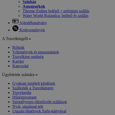
Színház
Aquaparkok
Therme Erding belépő + prémium szállás
Water World Rulantica: belépő és szállás
Ajándékutalvány
Kedvezmények
A Travelkingről
Rólunk
Vélemények és tapasztalatok
Travelking segítség
Karrier
Kapcsolat
Ügyfeleink számára
Gyakran ismételt kérdések
Szállodák a Travelkingen
Travelpedia
Hűségprogram
Személyesen ellenőrzött szállások
Nyár, utazással tele
Utazási élmények Szép-kártyával