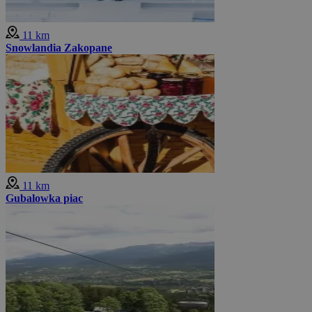
11 km
Snowlandia Zakopane
11 km
Gubalowka piac