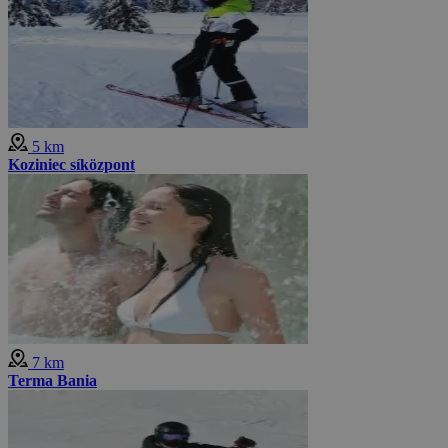
5 km
Koziniec síközpont
7 km
Terma Bania