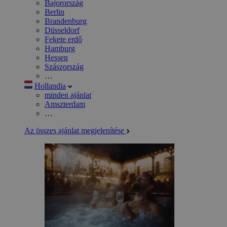
Bajorország
Berlin
Brandenburg
Düsseldorf
Fekete erdő
Hamburg
Hessen
Szászország
…
Hollandia
minden ajánlat
Amszterdam
…
Az összes ajánlat megjelenítése