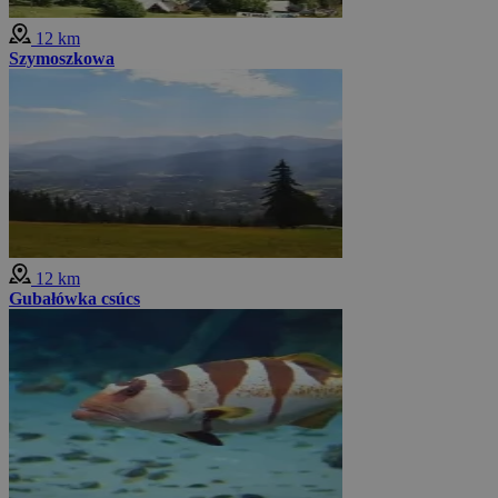
12 km
Szymoszkowa
12 km
Gubałówka csúcs