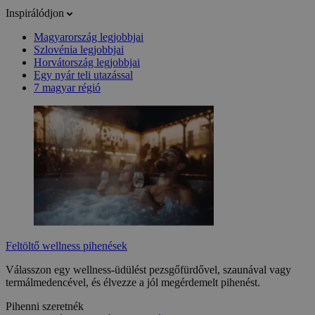
Inspirálódjon
Magyarország legjobbjai
Szlovénia legjobbjai
Horvátország legjobbjai
Egy nyár teli utazással
7 magyar régió
Feltöltő wellness pihenések
Válasszon egy wellness-üdülést pezsgőfürdővel, szaunával vagy
termálmedencével, és élvezze a jól megérdemelt pihenést.
Pihenni szeretnék