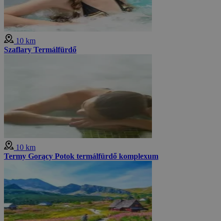
10 km
Szaflary Termálfürdő
10 km
Termy Gorący Potok termálfürdő komplexum