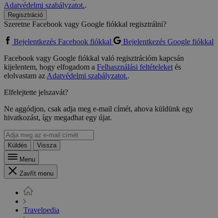
Adatvédelmi szabályzatot.
.
Regisztráció
Szeretne Facebook vagy Google fiókkal regisztrálni?
Bejelentkezés Facebook fiókkal
Bejelentkezés Google fiókkal
Facebook vagy Google fiókkal való regisztrációm kapcsán
kijelentem, hogy elfogadom a
Felhasználási feltételeket
és
elolvastam az
Adatvédelmi szabályzatot.
.
Elfelejtette jelszavát?
Ne aggódjon, csak adja meg e-mail címét, ahova küldünk egy
hivatkozást, így megadhat egy újat.
Küldés
Vissza
Menu
Zavřít menu
Travelpedia