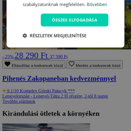
szabályzatunknak megfelelően.
Bővebben
ÖSSZES ELFOGADÁSA
RÉSZLETEK MEGJELENÍTÉSE
28 290 Ft
- 25%
37 590 Ft
Eltávolítás a kedvencek közül
Mentés a kedvencek közé
Pihenés Zakopaneban kedvezménnyel
9.1/10
Komplex Górski Pałacyk ***
Lengyelország - Lengyel-Tátra
2 fő részére, 2-tól 8 napig
További ajánlatok
Kirándulási ötletek a környéken