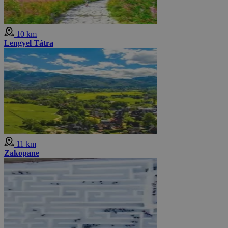
10 km
Lengyel Tátra
11 km
Zakopane