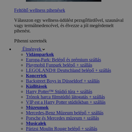
Feltöltő wellness pihenések
Válasszon egy wellness-üdülést pezsgőfürdővel, szaunával
vagy termálmedencével, és élvezze a jól megérdemelt
pihenést.
Pihenni szeretnék
Élmények
Vidámparkok
Europa-Park: Belépő és prémium szállás
Playmobil Funpark belépő + szállás
LEGOLAND® Deutschland belépő + szállás
Koncertek
Backstreet Boys in Düsseldorf + szállás
Kiállítások
Harry Potter™ Stúdió túra + szállás
Trónok harca filmstúdió látogatás + szállás
VIP est a Harry Potter stúdiókban + szállás
Múzeumok
Mercedes-Benz Múzeum belépő + szállás
Porsche és Mercedes múzeum + szállás
Musicalek
Párizsi Moulin Rouge belépő + szállás