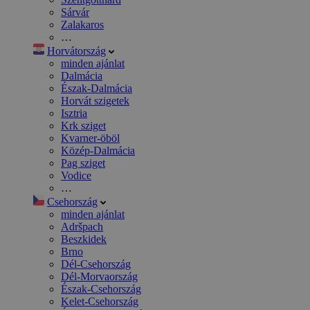
Sárvár
Zalakaros
…
Horvátország
minden ajánlat
Dalmácia
Észak-Dalmácia
Horvát szigetek
Isztria
Krk sziget
Kvarner-öböl
Közép-Dalmácia
Pag sziget
Vodice
…
Csehország
minden ajánlat
Adršpach
Beszkidek
Brno
Dél-Csehország
Dél-Morvaország
Észak-Csehország
Kelet-Csehország