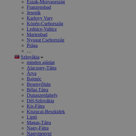
Észak-Morvaország
Franzensbad
Jeseník
Karlovy Vary
Közép-Csehország
Lednice-Valtice
Marienbad
Nyugat Csehország
Prága
…
Szlovákia
minden ajánlat
Alacsony-Tátra
Árva
Bajmóc
Besenyőfalu
Bélai-Tátra
Dunaszerdahely
Dél-Szlovákia
Kis-Fátra
Kiszucai-Beszkidek
Liptó
Magas-Tátra
Nagy-Fátra
Nagymegyer