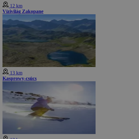
12 km
Vízivilág Zakopane
13 km
Kasprowy-csúcs