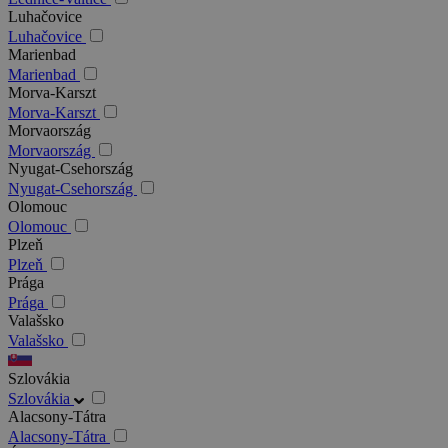
Luhačovice
Luhačovice
Marienbad
Marienbad
Morva-Karszt
Morva-Karszt
Morvaország
Morvaország
Nyugat-Csehország
Nyugat-Csehország
Olomouc
Olomouc
Plzeň
Plzeň
Prága
Prága
Valašsko
Valašsko
Szlovákia
Szlovákia
Alacsony-Tátra
Alacsony-Tátra