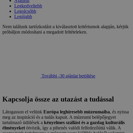
Ajánlott
Legkedveltebb
Legolcsóbb
Legújabb
Nem találunk tartózkodást a kiválasztott kritériumok alapján, kérjük
próbáljon módosítani a megadott feltételeken.
További -30 ajánlat betöltése
Kapcsolja össze az utazást a tudással
Látogasson el velünk
Európa leghíresebb múzeumaiba
, és nyissa
meg az inspiráció és a tudás kapuit. A múzeumi belépőjegyet
tartalmazó üdülések a
kényelmes szállást és a gazdag kulturális
élményeket
ötvözik, így a pihenés valódi felfedezőúttá válik. A