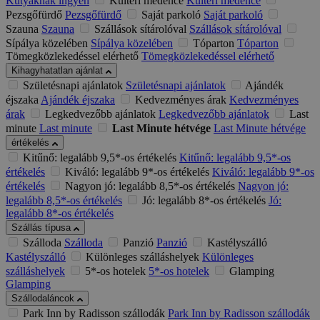
Kutyáknak ingyen
Kültéri medence
Kültéri medence
Pezsgőfürdő
Pezsgőfürdő
Saját parkoló
Saját parkoló
Szauna
Szauna
Szállások sítárolóval
Szállások sítárolóval
Sípálya közelében
Sípálya közelében
Tóparton
Tóparton
Tömegközlekedéssel elérhető
Tömegközlekedéssel elérhető
Kihagyhatatlan ajánlat
Születésnapi ajánlatok
Születésnapi ajánlatok
Ajándék
éjszaka
Ajándék éjszaka
Kedvezményes árak
Kedvezményes
árak
Legkedvezőbb ajánlatok
Legkedvezőbb ajánlatok
Last
minute
Last minute
Last Minute hétvége
Last Minute hétvége
értékelés
Kitűnő: legalább 9,5*-os értékelés
Kitűnő: legalább 9,5*-os
értékelés
Kiváló: legalább 9*-os értékelés
Kiváló: legalább 9*-os
értékelés
Nagyon jó: legalább 8,5*-os értékelés
Nagyon jó:
legalább 8,5*-os értékelés
Jó: legalább 8*-os értékelés
Jó:
legalább 8*-os értékelés
Szállás típusa
Szálloda
Szálloda
Panzió
Panzió
Kastélyszálló
Kastélyszálló
Különleges szálláshelyek
Különleges
szálláshelyek
5*-os hotelek
5*-os hotelek
Glamping
Glamping
Szállodaláncok
Park Inn by Radisson szállodák
Park Inn by Radisson szállodák