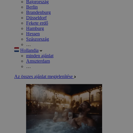
Bajorország
Berlin
Brandenburg
Düsseldorf
Fekete erdő
Hamburg
Hessen
Szászország
…
Hollandia
minden ajánlat
Amszterdam
…
Az összes ajánlat megjelenítése