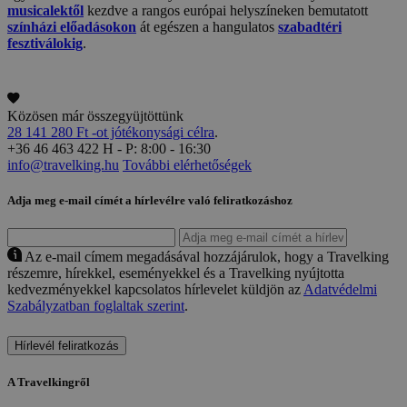
musicalektől
kezdve a rangos európai helyszíneken bemutatott
színházi előadásokon
át egészen a hangulatos
szabadtéri
fesztiválokig
.
Közösen már összegyüjtöttünk
28 141 280 Ft -ot jótékonysági célra
.
+36 46 463 422
H - P: 8:00 - 16:30
info@travelking.hu
További elérhetőségek
Adja meg e-mail címét a hírlevélre való feliratkozáshoz
Az e-mail címem megadásával hozzájárulok, hogy a Travelking
részemre, hírekkel, eseményekkel és a Travelking nyújtotta
kedvezményekkel kapcsolatos hírlevelet küldjön az
Adatvédelmi
Szabályzatban foglaltak szerint
.
Hírlevél feliratkozás
A Travelkingről