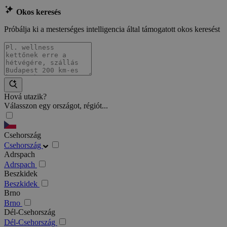
Okos keresés
Próbálja ki a mesterséges intelligencia által támogatott okos keresést
Hová utazik?
Válasszon egy országot, régiót...
Csehország
Csehország
Adrspach
Adrspach
Beszkidek
Beszkidek
Brno
Brno
Dél-Csehország
Dél-Csehország