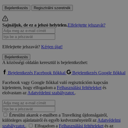
Bejelentkezés
Regisztrálni szeretnék
Sajnáljuk, de ez a jelszó helytelen.
Elfelejtette jelszavát?
Elfelejtette jelszavát?
Kérjen újat!
Bejelentkezés
A közösségi oldalán keresztül is bejelentkezhet:
Bejelentkezés Facebook fiókkal
Bejelentkezés Google fiókkal
Facebook vagy Google fiókkal való regisztrációm kapcsán
kijelentem, hogy elfogadom a
Felhasználási feltételeket
és
elolvastam az
Adatvédelmi szabályzatot.
.
Értesülni akarok e-mailben a Travelking újdonságairól,
különleges ajánlatairól és egyéb kedvezményeiről az
Adatvédelmi
szabályzatot.
.
Elfogadom a
Felhasználási feltételeket
és az