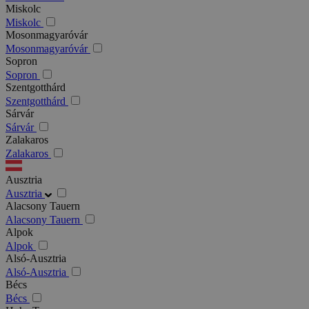
Miskolc
Miskolc
Mosonmagyaróvár
Mosonmagyaróvár
Sopron
Sopron
Szentgotthárd
Szentgotthárd
Sárvár
Sárvár
Zalakaros
Zalakaros
Ausztria
Ausztria
Alacsony Tauern
Alacsony Tauern
Alpok
Alpok
Alsó-Ausztria
Alsó-Ausztria
Bécs
Bécs