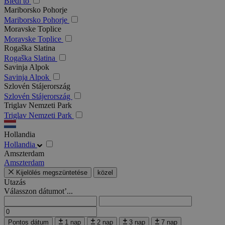
Bledi tó
Mariborsko Pohorje
Mariborsko Pohorje
Moravske Toplice
Moravske Toplice
Rogaška Slatina
Rogaška Slatina
Savinja Alpok
Savinja Alpok
Szlovén Stájerország
Szlovén Stájerország
Triglav Nemzeti Park
Triglav Nemzeti Park
Hollandia
Hollandia
Amszterdam
Amszterdam
Kijelölés megszüntetése
közel
Utazás
Válasszon dátumot’...
Pontos dátum
1 nap
2 nap
3 nap
7 nap