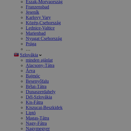
Észak-Morvaország
Franzensbad
Jeseník
Karlovy Vary
Közép-Csehország
Lednice-Valtice
Marienbad
Nyugat Csehország
Prága
…
Szlovákia
minden ajánlat
Alacsony-Tátra
Árva
Bajmóc
Besenyőfalu
Bélai-Tátra
Dunaszerdahely
Dél-Szlovákia
Kis-Fátra
Kiszucai-Beszkidek
Liptó
Magas-Tátra
Nagy-Fátra
Nagymegyer