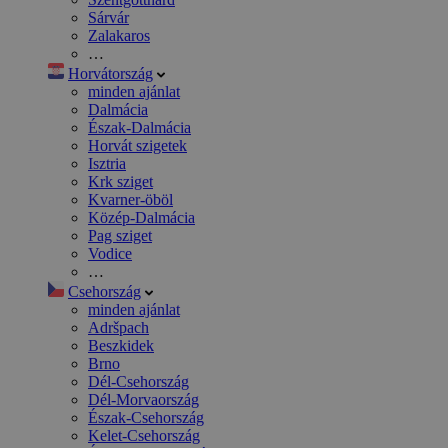
Sárvár
Zalakaros
…
Horvátország
minden ajánlat
Dalmácia
Észak-Dalmácia
Horvát szigetek
Isztria
Krk sziget
Kvarner-öböl
Közép-Dalmácia
Pag sziget
Vodice
…
Csehország
minden ajánlat
Adršpach
Beszkidek
Brno
Dél-Csehország
Dél-Morvaország
Észak-Csehország
Kelet-Csehország