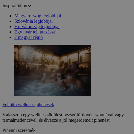
Inspirálódjon
Magyarország legjobbjai
Szlovénia legjobbjai
Horvátország legjobbjai
Egy nyár teli utazással
7 magyar régió
Feltöltő wellness pihenések
Válasszon egy wellness-üdülést pezsgőfürdővel, szaunával vagy
termálmedencével, és élvezze a jól megérdemelt pihenést.
Pihenni szeretnék