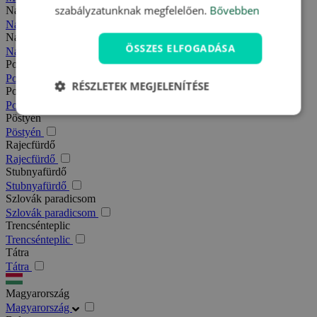
szabályzatunknak megfelelően.
Bővebben
Nagy-Fátra
Nagy-Fátra
Nagymegyer
ÖSSZES ELFOGADÁSA
Nagymegyer
Podhajska
Podhajska
RÉSZLETEK MEGJELENÍTÉSE
Pozsony
Pozsony
Pöstyén
Pöstyén
Rajecfürdő
Rajecfürdő
Stubnyafürdő
Stubnyafürdő
Szlovák paradicsom
Szlovák paradicsom
Trencsénteplic
Trencsénteplic
Tátra
Tátra
Magyarország
Magyarország