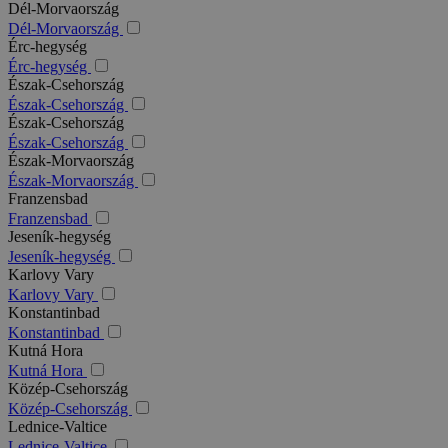
Dél-Morvaország
Dél-Morvaország
Érc-hegység
Érc-hegység
Észak-Csehország
Észak-Csehország
Észak-Csehország
Észak-Csehország
Észak-Morvaország
Észak-Morvaország
Franzensbad
Franzensbad
Jeseník-hegység
Jeseník-hegység
Karlovy Vary
Karlovy Vary
Konstantinbad
Konstantinbad
Kutná Hora
Kutná Hora
Közép-Csehország
Közép-Csehország
Lednice-Valtice
Lednice-Valtice