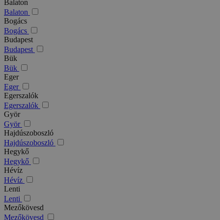
Balaton
Balaton
Bogács
Bogács
Budapest
Budapest
Bük
Bük
Eger
Eger
Egerszalók
Egerszalók
Györ
Györ
Hajdúszoboszló
Hajdúszoboszló
Hegykő
Hegykő
Hévíz
Hévíz
Lenti
Lenti
Mezőkövesd
Mezőkövesd