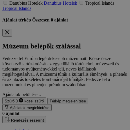
Danubius Hotelek
Danubius Hotelek
Tropical Islands
Tropical Islands
Ajánlat térkép
Összesen
0
ajánlat
Múzeum belépők szálással
Fedezze fel Európa legérdekesebb múzeumait! Kösse össze
következő tartózkodását az egyedülálló történelmi, művészeti és
tudományos gyűjteményekkel teli, neves kiállítások
meglátogatásával. A múzeumi túrák a kulturális élmények, a pihenés
és az utazás tökéletes kombinációját kínálják. Fedezze fel a
múzeumokat és pihenjen prémium szálodában.
Ajánlatok betöltése...
Szűrő
0
közel
szűrő
Térkép megjelenítése
Ajánlatok megtekintése
0
ajánlat
Rendezés eszerint