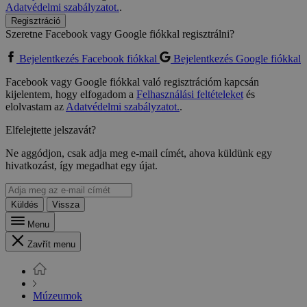
Adatvédelmi szabályzatot.
.
Regisztráció
Szeretne Facebook vagy Google fiókkal regisztrálni?
Bejelentkezés Facebook fiókkal
Bejelentkezés Google fiókkal
Facebook vagy Google fiókkal való regisztrációm kapcsán
kijelentem, hogy elfogadom a
Felhasználási feltételeket
és
elolvastam az
Adatvédelmi szabályzatot.
.
Elfelejtette jelszavát?
Ne aggódjon, csak adja meg e-mail címét, ahova küldünk egy
hivatkozást, így megadhat egy újat.
Küldés
Vissza
Menu
Zavřít menu
Múzeumok