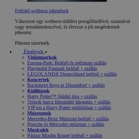
Feltöltő wellness pihenések
Válasszon egy wellness-üdülést pezsgőfürdővel, szaunával
vagy termálmedencével, és élvezze a jól megérdemelt
pihenést.
Pihenni szeretnék
Élmények
Vidámparkok
Europa-Park: Belépő és prémium szállás
Playmobil Funpark belépő + szállás
LEGOLAND® Deutschland belépő + szállás
Koncertek
Backstreet Boys in Düsseldorf + szállás
Kiállítások
Harry Potter™ Stúdió túra + szállás
Trónok harca filmstúdió látogatás + szállás
VIP est a Harry Potter stúdiókban + szállás
Múzeumok
Mercedes-Benz Múzeum belépő + szállás
Porsche és Mercedes múzeum + szállás
Musicalek
Párizsi Moulin Rouge belépő + szállás