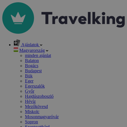
Ajánlatok
Magyarország
minden ajánlat
Balaton
Bogács
Budapest
Bük
Eger
Egerszalók
Győr
Hajdúszoboszló
Hévíz
Mezőkövesd
Miskolc
Mosonmagyaróvár
Sopron
Szentgotthárd