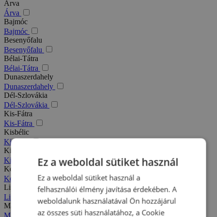
Árva
Árva
Bajmóc
Bajmóc
Besenyőfalu
Besenyőfalu
Bélai-Tátra
Bélai-Tátra
Dunaszerdahely
Dunaszerdahely
Dél-Szlovákia
Dél-Szlovákia
Kis-Fátra
Kis-Fátra
Kisbélic
Kisbélic
Kiszucai-Beszkidek
Ez a weboldal sütiket használ
Kiszucai-Beszkidek
Komárno
Ez a weboldal sütiket használ a
Komárno
Liptó
felhasználói élmény javítása érdekében. A
Liptó
weboldalunk használatával Ön hozzájárul
Magas-Tátra
az összes süti használatához, a Cookie
Magas-Tátra