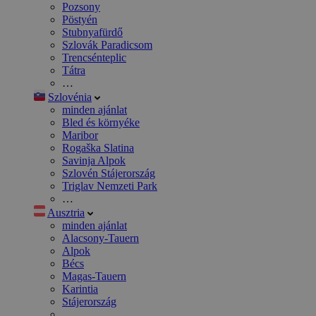
Pozsony
Pöstyén
Stubnyafürdő
Szlovák Paradicsom
Trencsénteplic
Tátra
…
Szlovénia
minden ajánlat
Bled és környéke
Maribor
Rogaška Slatina
Savinja Alpok
Szlovén Stájerország
Triglav Nemzeti Park
…
Ausztria
minden ajánlat
Alacsony-Tauern
Alpok
Bécs
Magas-Tauern
Karintia
Stájerország
…