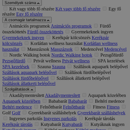
Személyek száma
Két vagy több fő részére
Két vagy több fő részére
Egy fő
részére
Egy fő részére
A csomagár tartalmazza
Animációs programok
Animációs programok
Fürdő
összeköttetés
Fürdő összeköttetés
Gyermekeknek ingyen
Gyermekeknek ingyen
Kerékpár kölcsönzés
Kerékpár
kölcsönzés
Korlátlan wellness használat
Korlátlan wellness
használat
Masszázsok
Masszázsok
Medencével
Medencével
Nordic Walking botok
Nordic Walking botok
Pezsgőfürdő
Pezsgőfürdő
Privát wellness
Privát wellness
SPA kezelések
SPA kezelések
Szauna
Szauna
Szállások aquapark belépővel
Szállások aquapark belépővel
Szállások fürdőbelépővel
Szállások fürdőbelépővel
Szállások állatkerti belépővel
Szállások állatkerti belépővel
Szolgáltatások
Akadálymentesített
Akadálymentesített
Aquapark közelében
Aquapark közelében
Bababarát
Bababarát
Beltéri medence
Beltéri medence
Felnőttbarát
Felnőttbarát
Fitness
Fitness
Golf
Golf
Gyerekbarát szálláshelyek
Gyerekbarát szálláshelyek
Ingyenes parkolás
Ingyenes parkolás
Kerékpár tárolás
Kerékpár tárolás
Kutyabarát
Kutyabarát
Kutyáknak ingyen