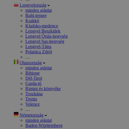
Lengyelország
minden ajánlat
Balti-tenger
Krakkó
Kladsko-medence
Lengyel Beszkidek
Lengyel Óriás-hegység
Lengyel Sas-hegység
Lengyel-Tátra
Polanica Zdrój
…
Olaszország
minden ajánlat
Bibione
Dél-Tirol
Garda-tó
Rimini és környéke
Toszkána
Trento
Velence
…
Németország
minden ajánlat
Baden-Württemberg