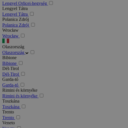
Lengyel Orlicei-hegység
Lengyel Tátra
Lengyel Tátra
Polanica Zdrój
Polanica Zdrój
Wrocław
Wrocław
Olaszország
Olaszország
Bibione
Bibione
Dél-Tirol
Dél-Tirol
Garda-tó
Garda-tó
Rimini és környéke
Rimini és környéke
Toszkána
Toszkána
Trento
Trento
Veneto