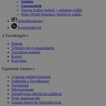
Színház
Aquaparkok
Therme Erding belépő + prémium szállás
Water World Rulantica: belépő és szállás
Ajándékutalvány
Kedvezmények
A Travelkingről
Rólunk
Vélemények és tapasztalatok
Travelking segítség
Karrier
Kapcsolat
Ügyfeleink számára
Gyakran ismételt kérdések
Szállodák a Travelkingen
Travelpedia
Hűségprogram
Személyesen ellenőrzött szállások
Nyár, utazással tele
Utazási élmények Szép-kártyával