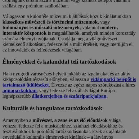
csomagunk tartalmazza a múzeum vagy kiállítás belépőt valamint
szállást egy prémium szállodában.
Válogasson a különféle múzeumi kiállítások közül: kínálatunkban
klasszikus művészeti és történelmi múzeumok
, vagy
tudományos és műszaki intézmények
, valamint
modern,
interaktív központok
is megtalálhatók, amelyek minden korosztály
számára élményt nyújtanak. Csodálja meg a világművészet
kiemelkedő alkotásait, fedezze fel a múlt értékeit, vagy merüljön el
az innovációk és felfedezések világában.
Élményekkel és kalanddal teli tartózkodások
Ha a nyugodt városnézés helyett inkább az izgalmakat és az aktív
kikapcsolódást részesíti előnyben, válassza a
vidámparki belépőt is
tartalmazó üdüléseket
. Élvezze az egész napos szórakozást a híres
aquaparkokban
, vagy fedezze fel az állatvilágot Európa
legnépszerűbb
állatkertjeiben és szafariparkjaiban
.
Kulturális és hangulatos tartózkodások
Amennyiben a
művészet, a zene és az élő előadások
világa
vonzza, fedezze fel a musicalekhez, színházi előadásokhoz és
fesztiválokhoz kapcsolódó tartózkodásainkat. Ezek az ajánlatok
egyedülálló kulturális élményeket kínálnak – a látványos