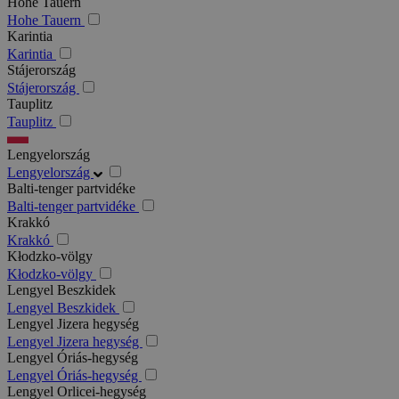
Hohe Tauern
Hohe Tauern
Karintia
Karintia
Stájerország
Stájerország
Tauplitz
Tauplitz
Lengyelország
Lengyelország
Balti-tenger partvidéke
Balti-tenger partvidéke
Krakkó
Krakkó
Kłodzko-völgy
Kłodzko-völgy
Lengyel Beszkidek
Lengyel Beszkidek
Lengyel Jizera hegység
Lengyel Jizera hegység
Lengyel Óriás-hegység
Lengyel Óriás-hegység
Lengyel Orlicei-hegység