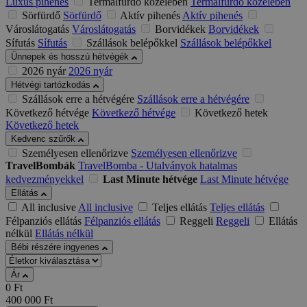
Luxus pihenés
Termálfürdő közelében
Termálfürdő közelében
Sörfürdő
Sörfürdő
Aktív pihenés
Aktív pihenés
Városlátogatás
Városlátogatás
Borvidékek
Borvidékek
Sífutás
Sífutás
Szállások belépőkkel
Szállások belépőkkel
Ünnepek és hosszú hétvégék
2026 nyár
2026 nyár
Hétvégi tartózkodás
Szállások erre a hétvégére
Szállások erre a hétvégére
Következő hétvége
Következő hétvége
Következő hetek
Következő hetek
Kedvenc szűrők
Személyesen ellenőrizve
Személyesen ellenőrizve
TravelBombák
TravelBomba - Utalványok hatalmas
kedvezményekkel
Last Minute hétvége
Last Minute hétvége
Ellátás
All inclusive
All inclusive
Teljes ellátás
Teljes ellátás
Félpanziós ellátás
Félpanziós ellátás
Reggeli
Reggeli
Ellátás
nélkül
Ellátás nélkül
Bébi részére ingyenes
Ár
0
Ft
400 000
Ft