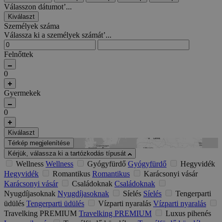
Válasszon dátumot’...
Kiválaszt
Személyek száma
Válassza ki a személyek számát’...
Felnőttek
0
Gyermekek
0
Kiválaszt
Térkép megjelenítése
Kérjük, válassza ki a tartózkodás típusát
Wellness
Wellness
Gyógyfürdő
Gyógyfürdő
Hegyvidék
Hegyvidék
Romantikus
Romantikus
Karácsonyi vásár
Karácsonyi vásár
Családoknak
Családoknak
Nyugdíjasoknak
Nyugdíjasoknak
Síelés
Síelés
Tengerparti
üdülés
Tengerparti üdülés
Vízparti nyaralás
Vízparti nyaralás
Travelking PREMIUM
Travelking PREMIUM
Luxus pihenés