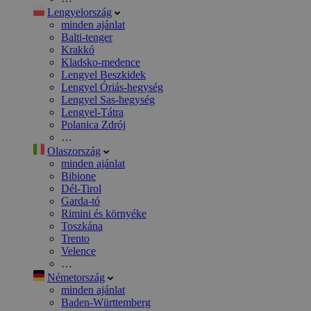
Lengyelország
minden ajánlat
Balti-tenger
Krakkó
Kladsko-medence
Lengyel Beszkidek
Lengyel Óriás-hegység
Lengyel Sas-hegység
Lengyel-Tátra
Polanica Zdrój
…
Olaszország
minden ajánlat
Bibione
Dél-Tirol
Garda-tó
Rimini és környéke
Toszkána
Trento
Velence
…
Németország
minden ajánlat
Baden-Württemberg