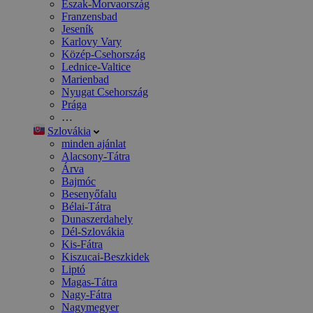
Észak-Morvaország
Franzensbad
Jeseník
Karlovy Vary
Közép-Csehország
Lednice-Valtice
Marienbad
Nyugat Csehország
Prága
…
Szlovákia
minden ajánlat
Alacsony-Tátra
Árva
Bajmóc
Besenyőfalu
Bélai-Tátra
Dunaszerdahely
Dél-Szlovákia
Kis-Fátra
Kiszucai-Beszkidek
Liptó
Magas-Tátra
Nagy-Fátra
Nagymegyer