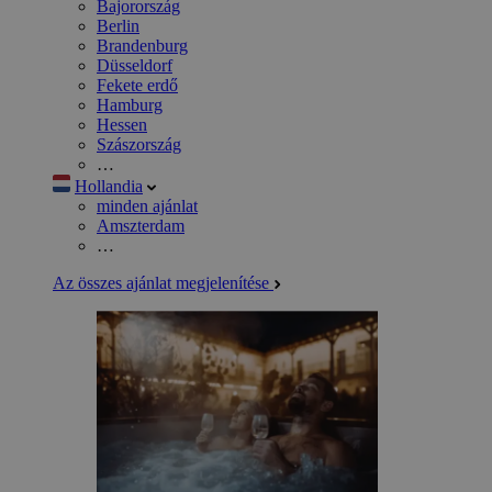
Bajorország
Berlin
Brandenburg
Düsseldorf
Fekete erdő
Hamburg
Hessen
Szászország
…
Hollandia
minden ajánlat
Amszterdam
…
Az összes ajánlat megjelenítése