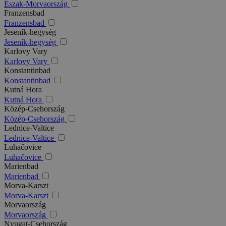
Észak-Morvaország
Franzensbad
Franzensbad
Jeseník-hegység
Jeseník-hegység
Karlovy Vary
Karlovy Vary
Konstantinbad
Konstantinbad
Kutná Hora
Kutná Hora
Közép-Csehország
Közép-Csehország
Lednice-Valtice
Lednice-Valtice
Luhačovice
Luhačovice
Marienbad
Marienbad
Morva-Karszt
Morva-Karszt
Morvaország
Morvaország
Nyugat-Csehország