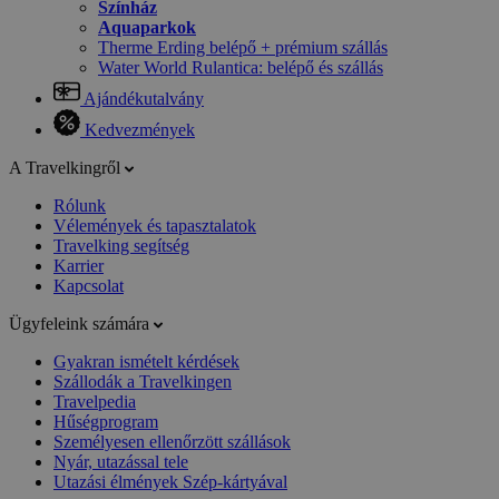
Színház
Aquaparkok
Therme Erding belépő + prémium szállás
Water World Rulantica: belépő és szállás
Ajándékutalvány
Kedvezmények
A Travelkingről
Rólunk
Vélemények és tapasztalatok
Travelking segítség
Karrier
Kapcsolat
Ügyfeleink számára
Gyakran ismételt kérdések
Szállodák a Travelkingen
Travelpedia
Hűségprogram
Személyesen ellenőrzött szállások
Nyár, utazással tele
Utazási élmények Szép-kártyával