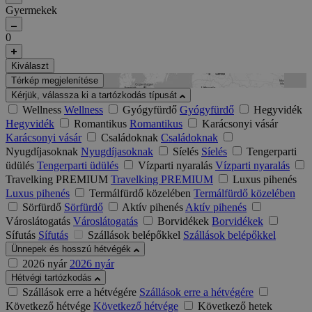
Gyermekek
0
Kiválaszt
Térkép megjelenítése
Kérjük, válassza ki a tartózkodás típusát
Wellness
Wellness
Gyógyfürdő
Gyógyfürdő
Hegyvidék
Hegyvidék
Romantikus
Romantikus
Karácsonyi vásár
Karácsonyi vásár
Családoknak
Családoknak
Nyugdíjasoknak
Nyugdíjasoknak
Síelés
Síelés
Tengerparti
üdülés
Tengerparti üdülés
Vízparti nyaralás
Vízparti nyaralás
Travelking PREMIUM
Travelking PREMIUM
Luxus pihenés
Luxus pihenés
Termálfürdő közelében
Termálfürdő közelében
Sörfürdő
Sörfürdő
Aktív pihenés
Aktív pihenés
Városlátogatás
Városlátogatás
Borvidékek
Borvidékek
Sífutás
Sífutás
Szállások belépőkkel
Szállások belépőkkel
Ünnepek és hosszú hétvégék
2026 nyár
2026 nyár
Hétvégi tartózkodás
Szállások erre a hétvégére
Szállások erre a hétvégére
Következő hétvége
Következő hétvége
Következő hetek