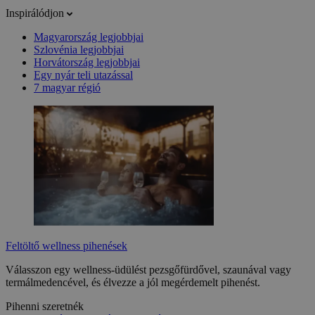
Inspirálódjon
Magyarország legjobbjai
Szlovénia legjobbjai
Horvátország legjobbjai
Egy nyár teli utazással
7 magyar régió
Feltöltő wellness pihenések
Válasszon egy wellness-üdülést pezsgőfürdővel, szaunával vagy
termálmedencével, és élvezze a jól megérdemelt pihenést.
Pihenni szeretnék