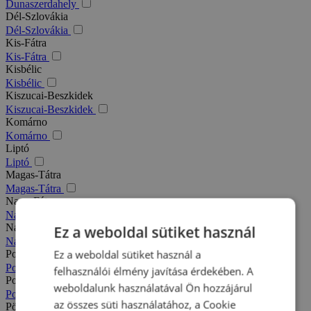
Dunaszerdahely
Dél-Szlovákia
Dél-Szlovákia
Kis-Fátra
Kis-Fátra
Kisbélic
Kisbélic
Kiszucai-Beszkidek
Kiszucai-Beszkidek
Komárno
Komárno
Liptó
Liptó
Magas-Tátra
Magas-Tátra
Nagy-Fátra
Nagy-Fátra
Nagymegyer
Ez a weboldal sütiket használ
Nagymegyer
Ez a weboldal sütiket használ a
Podhajska
Podhajska
felhasználói élmény javítása érdekében. A
Pozsony
weboldalunk használatával Ön hozzájárul
Pozsony
az összes süti használatához, a Cookie
Pöstyén