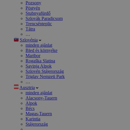
Pozsony
Pöstyén
Stubnyafürdő
Szlovák Paradicsom
Trencsénteplic
Tátra
…
Szlovénia
minden ajánlat
Bled és környéke
Maribor
Rogaška Slatina
Savinja Alpok
Szlovén Stájerország
Triglav Nemzeti Park
…
Ausztria
minden ajánlat
Alacsony-Tauern
Alpok
Bécs
Magas-Tauern
Karintia
Stájerország
…