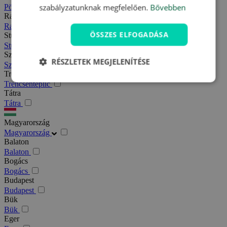
szabályzatunknak megfelelően.
Bővebben
Pöstyén
Rajecfürdő
Rajecfürdő
ÖSSZES ELFOGADÁSA
Stubnyafürdő
Stubnyafürdő
Szlovák paradicsom
RÉSZLETEK MEGJELENÍTÉSE
Szlovák paradicsom
Trencsénteplic
Trencsénteplic
Tátra
Tátra
Magyarország
Magyarország
Balaton
Balaton
Bogács
Bogács
Budapest
Budapest
Bük
Bük
Eger