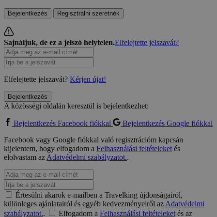
Bejelentkezés
Regisztrálni szeretnék
Sajnáljuk, de ez a jelszó helytelen.
Elfelejtette jelszavát?
Elfelejtette jelszavát?
Kérjen újat!
Bejelentkezés
A közösségi oldalán keresztül is bejelentkezhet:
Bejelentkezés Facebook fiókkal
Bejelentkezés Google fiókkal
Facebook vagy Google fiókkal való regisztrációm kapcsán
kijelentem, hogy elfogadom a
Felhasználási feltételeket
és
elolvastam az
Adatvédelmi szabályzatot.
.
Értesülni akarok e-mailben a Travelking újdonságairól,
különleges ajánlatairól és egyéb kedvezményeiről az
Adatvédelmi
szabályzatot.
.
Elfogadom a
Felhasználási feltételeket
és az