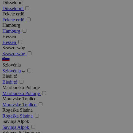
Düsseldorf
Düsseldorf
Fekete erdő
Fekete erdő
Hamburg
Hamburg
Hessen
Hessen
Szászország
Szászország
Szlovénia
Szlovénia
Bledi tó
Bledi tó
Mariborsko Pohorje
Mariborsko Pohorje
Moravske Toplice
Moravske Toplice
Rogaška Slatina
Rogaška Slatina
Savinja Alpok
Savinja Alpok
Szlovén Stájerország