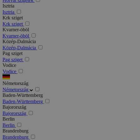
Horvát szigetek
Isztria
Isztria
Krk sziget
Krk sziget
Kvarner-öböl
Kvarner-öböl
Közép-Dalmácia
Közép-Dalmácia
Pag sziget
Pag sziget
Vodice
Vodice
Németország
Németország
Baden-Württemberg
Baden-Württemberg
Bajorország
Bajorország
Berlin
Berlin
Brandenburg
Brandenburg