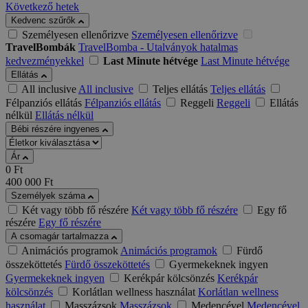
Következő hetek
Kedvenc szűrők
Személyesen ellenőrizve
Személyesen ellenőrizve
TravelBombák
TravelBomba - Utalványok hatalmas
kedvezményekkel
Last Minute hétvége
Last Minute hétvége
Ellátás
All inclusive
All inclusive
Teljes ellátás
Teljes ellátás
Félpanziós ellátás
Félpanziós ellátás
Reggeli
Reggeli
Ellátás
nélkül
Ellátás nélkül
Bébi részére ingyenes
Ár
0
Ft
400 000
Ft
Személyek száma
Két vagy több fő részére
Két vagy több fő részére
Egy fő
részére
Egy fő részére
A csomagár tartalmazza
Animációs programok
Animációs programok
Fürdő
összeköttetés
Fürdő összeköttetés
Gyermekeknek ingyen
Gyermekeknek ingyen
Kerékpár kölcsönzés
Kerékpár
kölcsönzés
Korlátlan wellness használat
Korlátlan wellness
használat
Masszázsok
Masszázsok
Medencével
Medencével