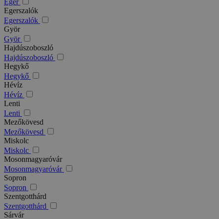
Eger
Egerszalók
Egerszalók
Györ
Györ
Hajdúszoboszló
Hajdúszoboszló
Hegykő
Hegykő
Hévíz
Hévíz
Lenti
Lenti
Mezőkövesd
Mezőkövesd
Miskolc
Miskolc
Mosonmagyaróvár
Mosonmagyaróvár
Sopron
Sopron
Szentgotthárd
Szentgotthárd
Sárvár