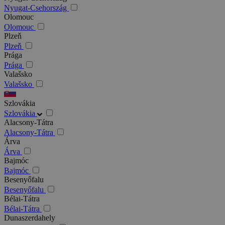
Nyugat-Csehország
Olomouc
Olomouc
Plzeň
Plzeň
Prága
Prága
Valašsko
Valašsko
Szlovákia
Szlovákia
Alacsony-Tátra
Alacsony-Tátra
Árva
Árva
Bajmóc
Bajmóc
Besenyőfalu
Besenyőfalu
Bélai-Tátra
Bélai-Tátra
Dunaszerdahely