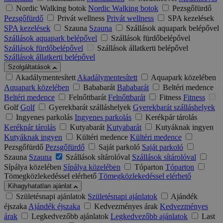
Nordic Walking botok
Nordic Walking botok
Pezsgőfürdő
Pezsgőfürdő
Privát wellness
Privát wellness
SPA kezelések
SPA kezelések
Szauna
Szauna
Szállások aquapark belépővel
Szállások aquapark belépővel
Szállások fürdőbelépővel
Szállások fürdőbelépővel
Szállások állatkerti belépővel
Szállások állatkerti belépővel
Szolgáltatások
Akadálymentesített
Akadálymentesített
Aquapark közelében
Aquapark közelében
Bababarát
Bababarát
Beltéri medence
Beltéri medence
Felnőttbarát
Felnőttbarát
Fitness
Fitness
Golf
Golf
Gyerekbarát szálláshelyek
Gyerekbarát szálláshelyek
Ingyenes parkolás
Ingyenes parkolás
Kerékpár tárolás
Kerékpár tárolás
Kutyabarát
Kutyabarát
Kutyáknak ingyen
Kutyáknak ingyen
Kültéri medence
Kültéri medence
Pezsgőfürdő
Pezsgőfürdő
Saját parkoló
Saját parkoló
Szauna
Szauna
Szállások sítárolóval
Szállások sítárolóval
Sípálya közelében
Sípálya közelében
Tóparton
Tóparton
Tömegközlekedéssel elérhető
Tömegközlekedéssel elérhető
Kihagyhatatlan ajánlat
Születésnapi ajánlatok
Születésnapi ajánlatok
Ajándék
éjszaka
Ajándék éjszaka
Kedvezményes árak
Kedvezményes
árak
Legkedvezőbb ajánlatok
Legkedvezőbb ajánlatok
Last