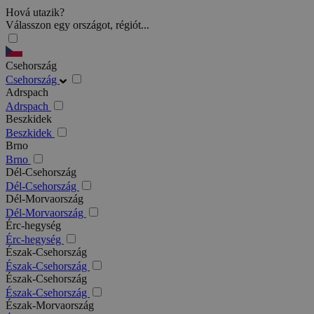
Hová utazik?
Válasszon egy országot, régiót...
Csehország
Csehország
Adrspach
Adrspach
Beszkidek
Beszkidek
Brno
Brno
Dél-Csehország
Dél-Csehország
Dél-Morvaország
Dél-Morvaország
Érc-hegység
Érc-hegység
Észak-Csehország
Észak-Csehország
Észak-Csehország
Észak-Csehország
Észak-Morvaország