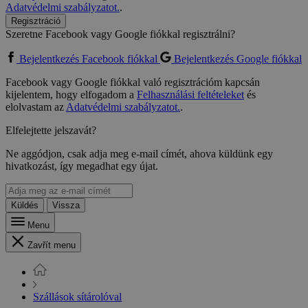
Adatvédelmi szabályzatot.
.
Regisztráció
Szeretne Facebook vagy Google fiókkal regisztrálni?
Bejelentkezés Facebook fiókkal
Bejelentkezés Google fiókkal
Facebook vagy Google fiókkal való regisztrációm kapcsán
kijelentem, hogy elfogadom a
Felhasználási feltételeket
és
elolvastam az
Adatvédelmi szabályzatot.
.
Elfelejtette jelszavát?
Ne aggódjon, csak adja meg e-mail címét, ahova küldünk egy
hivatkozást, így megadhat egy újat.
Küldés
Vissza
Menu
Zavřít menu
Szállások sítárolóval