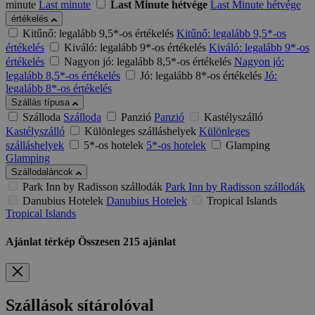
minute
Last minute
Last Minute hétvége
Last Minute hétvége
értékelés
Kitűnő: legalább 9,5*-os értékelés
Kitűnő: legalább 9,5*-os
értékelés
Kiváló: legalább 9*-os értékelés
Kiváló: legalább 9*-os
értékelés
Nagyon jó: legalább 8,5*-os értékelés
Nagyon jó:
legalább 8,5*-os értékelés
Jó: legalább 8*-os értékelés
Jó:
legalább 8*-os értékelés
Szállás típusa
Szálloda
Szálloda
Panzió
Panzió
Kastélyszálló
Kastélyszálló
Különleges szálláshelyek
Különleges
szálláshelyek
5*-os hotelek
5*-os hotelek
Glamping
Glamping
Szállodaláncok
Park Inn by Radisson szállodák
Park Inn by Radisson szállodák
Danubius Hotelek
Danubius Hotelek
Tropical Islands
Tropical Islands
Ajánlat térkép
Összesen
215
ajánlat
Szállások sítárolóval