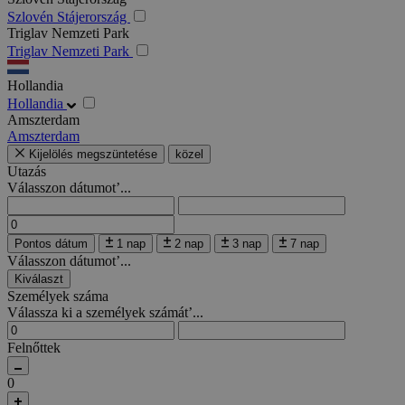
Szlovén Stájerország
Triglav Nemzeti Park
Triglav Nemzeti Park
Hollandia
Hollandia
Amszterdam
Amszterdam
Kijelölés megszüntetése
közel
Utazás
Válasszon dátumot’...
Pontos dátum
1 nap
2 nap
3 nap
7 nap
Válasszon dátumot’...
Kiválaszt
Személyek száma
Válassza ki a személyek számát’...
Felnőttek
0