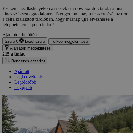
Ezeken a szálláshelyeken a sílécek és snowboardok tárolása miatt
nincs szükség aggodalomra. Nyugodtan hagyja felszerelését az erre
a célra kialakított tárolóban, hogy másnap újra élvezhesse a
felejthetetlen napot a lejtőn!
Ajánlatok betöltése...
Szűrő
0
közel
szűrő
Térkép megjelenítése
Ajánlatok megtekintése
215
ajánlat
Rendezés eszerint
Ajánlott
Legkedveltebb
Legolcsóbb
Legújabb