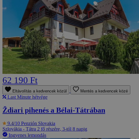
62 190 Ft
Eltávolítás a kedvencek közül
Mentés a kedvencek közé
Last Minute hétvége
Ždiari pihenés a Bélai-Tátrában
9.4/10
Penzión Slovakia
Szlovákia - Tátra
2 fő részére, 3-tól 8 napig
Ingyenes lemondás