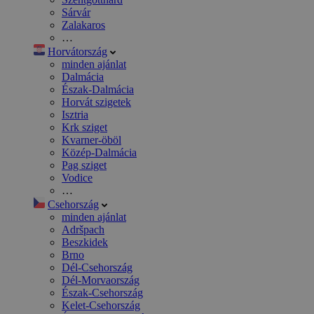
Sárvár
Zalakaros
…
Horvátország
minden ajánlat
Dalmácia
Észak-Dalmácia
Horvát szigetek
Isztria
Krk sziget
Kvarner-öböl
Közép-Dalmácia
Pag sziget
Vodice
…
Csehország
minden ajánlat
Adršpach
Beszkidek
Brno
Dél-Csehország
Dél-Morvaország
Észak-Csehország
Kelet-Csehország