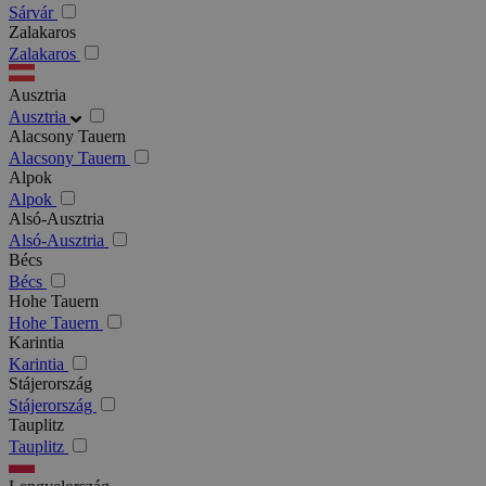
Sárvár
Zalakaros
Zalakaros
Ausztria
Ausztria
Alacsony Tauern
Alacsony Tauern
Alpok
Alpok
Alsó-Ausztria
Alsó-Ausztria
Bécs
Bécs
Hohe Tauern
Hohe Tauern
Karintia
Karintia
Stájerország
Stájerország
Tauplitz
Tauplitz