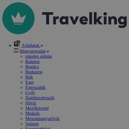
Ajánlatok
Magyarország
minden ajánlat
Balaton
Bogács
Budapest
Bük
Eger
Egerszalók
Győr
Hajdúszoboszló
Hévíz
Mezőkövesd
Miskolc
Mosonmagyaróvár
Sopron
Szentgotthárd