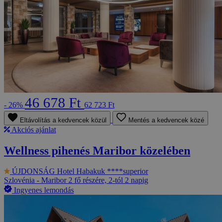
46 678 Ft
- 26%
62 723 Ft
Eltávolítás a kedvencek közül
Mentés a kedvencek közé
Akciós ajánlat
Wellness pihenés Maribor közelében
ÚJDONSÁG
Hotel Habakuk ****superior
Szlovénia - Maribor
2 fő részére, 2-tól 2 napig
Ingyenes lemondás