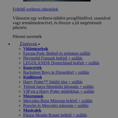
Feltöltő wellness pihenések
Válasszon egy wellness-üdülést pezsgőfürdővel, szaunával
vagy termálmedencével, és élvezze a jól megérdemelt
pihenést.
Pihenni szeretnék
Élmények
Vidámparkok
Europa-Park: Belépő és prémium szállás
Playmobil Funpark belépő + szállás
LEGOLAND® Deutschland belépő + szállás
Koncertek
Backstreet Boys in Düsseldorf + szállás
Kiállítások
Harry Potter™ Stúdió túra + szállás
Trónok harca filmstúdió látogatás + szállás
VIP est a Harry Potter stúdiókban + szállás
Múzeumok
Mercedes-Benz Múzeum belépő + szállás
Porsche és Mercedes múzeum + szállás
Musicalek
Párizsi Moulin Rouge belépő + szállás