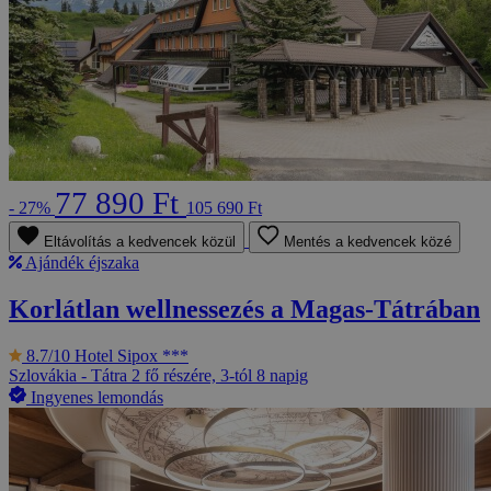
77 890 Ft
- 27%
105 690 Ft
Eltávolítás a kedvencek közül
Mentés a kedvencek közé
Ajándék éjszaka
Korlátlan wellnessezés a Magas-Tátrában
8.7/10
Hotel Sipox ***
Szlovákia - Tátra
2 fő részére, 3-tól 8 napig
Ingyenes lemondás