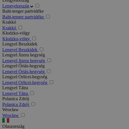
Lengyelország
Lengyelország
Balti-tenger partvidéke
Balti-tenger partvidéke
Krakkó
Krakkó
Kłodzko-völgy
Kłodzko-völgy
Lengyel Beszkidek
Lengyel Beszkidek
Lengyel Jizera hegység
Lengyel Jizera hegység
Lengyel Óriás-hegység
Lengyel Óriás-hegység
Lengyel Orlicei-hegység
Lengyel Orlicei-hegység
Lengyel Tátra
Lengyel Tátra
Polanica Zdrój
Polanica Zdrój
Wrocław
Wrocław
Olaszország