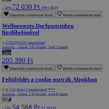
72 030 Ft
- 34%
109 136 Ft
Eltávolítás a kedvencek közül
Mentés a kedvencek közé
Wellnessezés Dorfgasteinben
fürdőbelépővel
ÚJDONSÁG
smartHotel
Ausztria - Alpok
2 fő részére, 3-tól 3 napig
205 390 Ft
Eltávolítás a kedvencek közül
Mentés a kedvencek közé
Feltöltődés a csodás osztrák Alpokban
9.7/10
Hotel Unterberghof ****
Ausztria - Alpok
2 fő részére, 4-tól 8 napig
54 568 Ft
- 23%
71 303 Ft