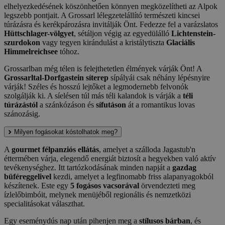
elhelyezkedésének köszönhetően könnyen megközelítheti az Alpok
legszebb pontjait. A Grossarl lélegzetelállító természeti kincsei
túrázásra és kerékpározásra invitálják Önt. Fedezze fel a varázslatos
Hüttschlager-völgyet
, sétáljon végig az egyedülálló
Lichtenstein-
szurdokon
vagy tegyen kirándulást a kristálytiszta
Glaciális
Himmelreichsee
tóhoz.
Grossarlban még télen is felejthetetlen élmények várják Önt! A
Grossarltal-Dorfgastein síterep
sípályái csak néhány lépésnyire
várják! Széles és hosszú lejtőket a legmodernebb felvonók
szolgálják ki. A síelésen túl más téli kalandok is várják a
téli
túrázástól
a szánkózáson és
sífutáson
át a romantikus lovas
szánozásig.
Milyen fogásokat kóstolhatok meg?
A
gourmet félpanziós ellátás
, amelyet a szálloda Jagastub'n
éttermében várja, elegendő energiát biztosít a hegyekben való aktív
tevékenységhez. Itt tartózkodásának minden napját a
gazdag
büféreggelivel
kezdi, amelyet a legfinomabb friss alapanyagokból
készítenek. Este egy
5 fogásos vacsorával
örvendezteti meg
ízlelőbimbóit, melynek menüjéből regionális és nemzetközi
specialitásokat választhat.
Egy eseménydús nap után pihenjen meg a
stílusos bárban
, és