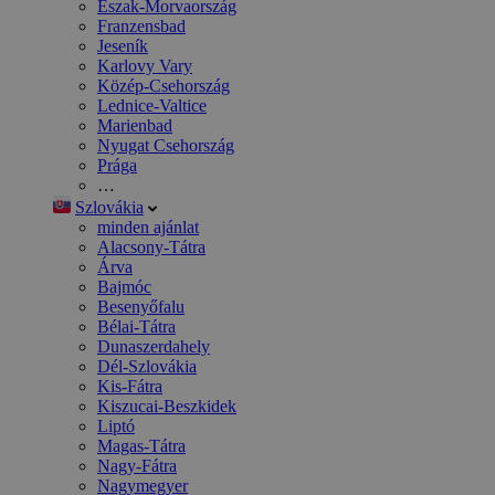
Észak-Morvaország
Franzensbad
Jeseník
Karlovy Vary
Közép-Csehország
Lednice-Valtice
Marienbad
Nyugat Csehország
Prága
…
Szlovákia
minden ajánlat
Alacsony-Tátra
Árva
Bajmóc
Besenyőfalu
Bélai-Tátra
Dunaszerdahely
Dél-Szlovákia
Kis-Fátra
Kiszucai-Beszkidek
Liptó
Magas-Tátra
Nagy-Fátra
Nagymegyer