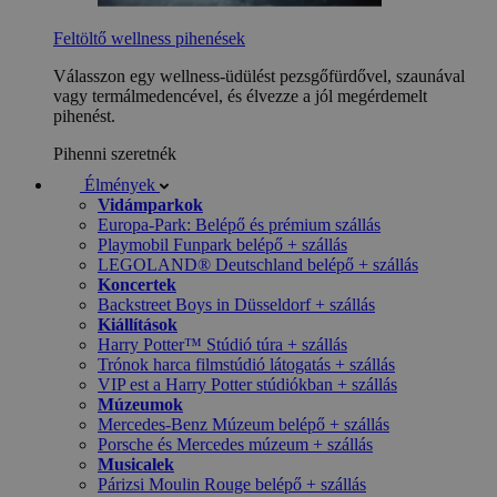
Feltöltő wellness pihenések
Válasszon egy wellness-üdülést pezsgőfürdővel, szaunával
vagy termálmedencével, és élvezze a jól megérdemelt
pihenést.
Pihenni szeretnék
Élmények
Vidámparkok
Europa-Park: Belépő és prémium szállás
Playmobil Funpark belépő + szállás
LEGOLAND® Deutschland belépő + szállás
Koncertek
Backstreet Boys in Düsseldorf + szállás
Kiállítások
Harry Potter™ Stúdió túra + szállás
Trónok harca filmstúdió látogatás + szállás
VIP est a Harry Potter stúdiókban + szállás
Múzeumok
Mercedes-Benz Múzeum belépő + szállás
Porsche és Mercedes múzeum + szállás
Musicalek
Párizsi Moulin Rouge belépő + szállás