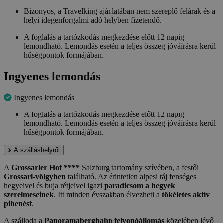
Bizonyos, a Travelking ajánlatában nem szereplő felárak és a
helyi idegenforgalmi adó helyben fizetendő.
A foglalás a tartózkodás megkezdése előtt 12 napig
lemondható. Lemondás esetén a teljes összeg jóváírásra kerül
hűségpontok formájában.
Ingyenes lemondás
Ingyenes lemondás
A foglalás a tartózkodás megkezdése előtt 12 napig
lemondható. Lemondás esetén a teljes összeg jóváírásra kerül
hűségpontok formájában.
A szálláshelyről
A
Grossarler Hof ****
Salzburg tartomány szívében, a festői
Grossarl-völgyben
található. Az érintetlen alpesi táj fenséges
hegyeivel és buja rétjeivel igazi
paradicsom a hegyek
szerelmeseinek
. Itt minden évszakban élvezheti a
tökéletes aktív
pihenést
.
A szálloda a
Panoramabergbahn felvonóállomás
közelében lévő