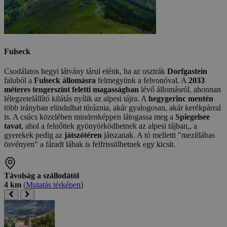
Fulseck
Csodálatos hegyi látvány tárul elénk, ha az osztrák
Dorfgastein
faluból a
Fulseck állomásra
felmegyünk a felvonóval. A
2033
méteres tengerszint feletti magasságban
lévő állomásról, ahonnan
lélegzetelállító kilátás nyílik az alpesi tájra. A
hegygerinc mentén
több irányban elindulhat túráznia, akár gyalogosan, akár kerékpárral
is. A csúcs közelében mindenképpen látogassa meg a
Spiegelsee
tavat
, ahol a felnőttek gyönyörködhetnek az alpesi tájban,, a
gyerekek pedig az
játszótéren
játszanak. A tó melletti "mezítlábas
ösvényen" a fáradt lábak is felfrissülhetnek egy kicsit.
Távolság a szállodától
4 km
(
Mutatás térképen
)