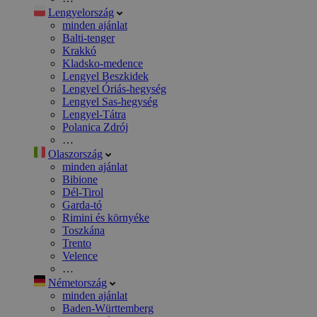
Lengyelország
minden ajánlat
Balti-tenger
Krakkó
Kladsko-medence
Lengyel Beszkidek
Lengyel Óriás-hegység
Lengyel Sas-hegység
Lengyel-Tátra
Polanica Zdrój
…
Olaszország
minden ajánlat
Bibione
Dél-Tirol
Garda-tó
Rimini és környéke
Toszkána
Trento
Velence
…
Németország
minden ajánlat
Baden-Württemberg