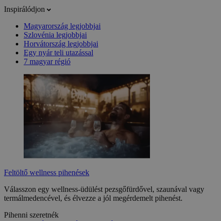
Inspirálódjon
Magyarország legjobbjai
Szlovénia legjobbjai
Horvátország legjobbjai
Egy nyár teli utazással
7 magyar régió
Feltöltő wellness pihenések
Válasszon egy wellness-üdülést pezsgőfürdővel, szaunával vagy
termálmedencével, és élvezze a jól megérdemelt pihenést.
Pihenni szeretnék