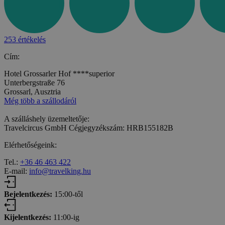
253 értékelés
Cím:
Hotel Grossarler Hof ****superior
Unterbergstraße 76
Grossarl, Ausztria
Még több a szállodáról
A szálláshely üzemeltetője:
Travelcircus GmbH Cégjegyzékszám: HRB155182B
Elérhetőségeink:
Tel.:
+36 46 463 422
E-mail:
info@travelking.hu
Bejelentkezés:
15:00-től
Kijelentkezés:
11:00-ig