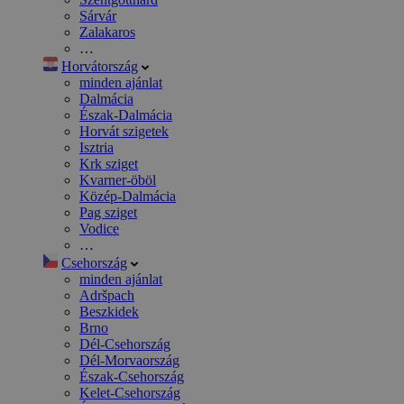
Sárvár
Zalakaros
…
Horvátország
minden ajánlat
Dalmácia
Észak-Dalmácia
Horvát szigetek
Isztria
Krk sziget
Kvarner-öböl
Közép-Dalmácia
Pag sziget
Vodice
…
Csehország
minden ajánlat
Adršpach
Beszkidek
Brno
Dél-Csehország
Dél-Morvaország
Észak-Csehország
Kelet-Csehország