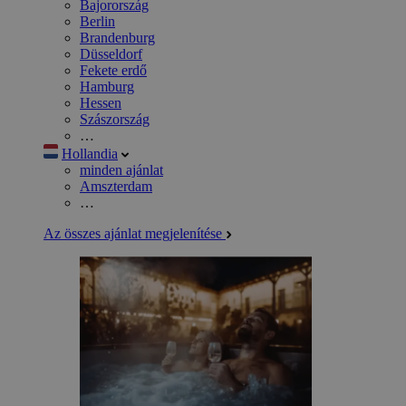
Bajorország
Berlin
Brandenburg
Düsseldorf
Fekete erdő
Hamburg
Hessen
Szászország
…
Hollandia
minden ajánlat
Amszterdam
…
Az összes ajánlat megjelenítése