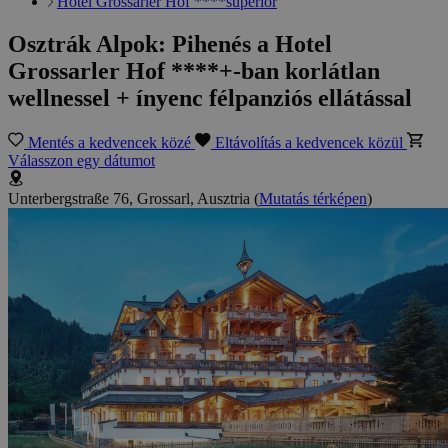
Hotel Grossarler Hof ****superior
Osztrák Alpok: Pihenés a Hotel
Grossarler Hof ****+-ban korlátlan
wellnessel + ínyenc félpanziós ellátással
Mentés a kedvencek közé
Eltávolítás a kedvencek közül
Válasszon egy dátumot
Unterbergstraße 76, Grossarl, Ausztria
(
Mutatás térképen
)