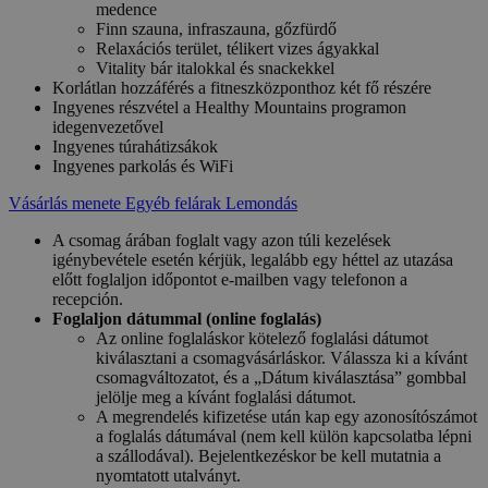
medence
Finn szauna, infraszauna, gőzfürdő
Relaxációs terület, télikert vizes ágyakkal
Vitality bár italokkal és snackekkel
Korlátlan hozzáférés a fitneszközponthoz két fő részére
Ingyenes részvétel a Healthy Mountains programon
idegenvezetővel
Ingyenes túrahátizsákok
Ingyenes parkolás és WiFi
Vásárlás menete
Egyéb felárak
Lemondás
A csomag árában foglalt vagy azon túli kezelések
igénybevétele esetén kérjük, legalább egy héttel az utazása
előtt foglaljon időpontot e-mailben vagy telefonon a
recepción.
Foglaljon dátummal (online foglalás)
Az online foglaláskor kötelező foglalási dátumot
kiválasztani a csomagvásárláskor. Válassza ki a kívánt
csomagváltozatot, és a „Dátum kiválasztása” gombbal
jelölje meg a kívánt foglalási dátumot.
A megrendelés kifizetése után kap egy azonosítószámot
a foglalás dátumával (nem kell külön kapcsolatba lépni
a szállodával). Bejelentkezéskor be kell mutatnia a
nyomtatott utalványt.