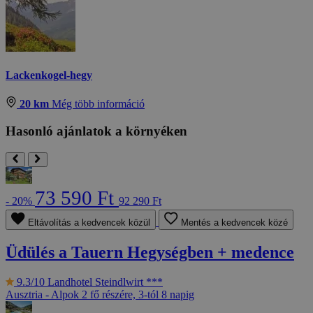
Lackenkogel-hegy
20 km
Még több információ
Hasonló ajánlatok a környéken
73 590 Ft
- 20%
92 290 Ft
Eltávolítás a kedvencek közül
Mentés a kedvencek közé
Üdülés a Tauern Hegységben + medence
9.3/10
Landhotel Steindlwirt ***
Ausztria - Alpok
2 fő részére, 3-tól 8 napig