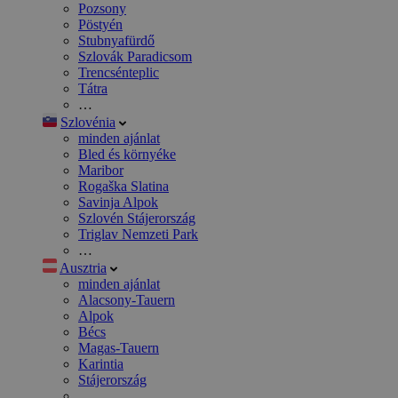
Pozsony
Pöstyén
Stubnyafürdő
Szlovák Paradicsom
Trencsénteplic
Tátra
…
Szlovénia
minden ajánlat
Bled és környéke
Maribor
Rogaška Slatina
Savinja Alpok
Szlovén Stájerország
Triglav Nemzeti Park
…
Ausztria
minden ajánlat
Alacsony-Tauern
Alpok
Bécs
Magas-Tauern
Karintia
Stájerország
…