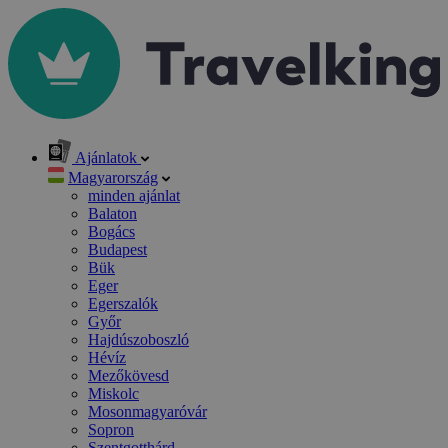
Ajánlatok
Magyarország
minden ajánlat
Balaton
Bogács
Budapest
Bük
Eger
Egerszalók
Győr
Hajdúszoboszló
Hévíz
Mezőkövesd
Miskolc
Mosonmagyaróvár
Sopron
Szentgotthárd