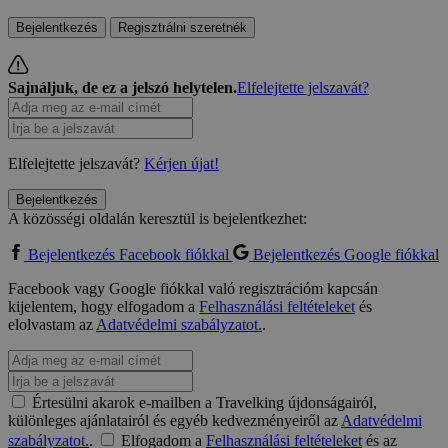
Bejelentkezés
Regisztrálni szeretnék
Sajnáljuk, de ez a jelszó helytelen.
Elfelejtette jelszavát?
Elfelejtette jelszavát?
Kérjen újat!
Bejelentkezés
A közösségi oldalán keresztül is bejelentkezhet:
Bejelentkezés Facebook fiókkal
Bejelentkezés Google fiókkal
Facebook vagy Google fiókkal való regisztrációm kapcsán
kijelentem, hogy elfogadom a
Felhasználási feltételeket
és
elolvastam az
Adatvédelmi szabályzatot.
.
Értesülni akarok e-mailben a Travelking újdonságairól,
különleges ajánlatairól és egyéb kedvezményeiről az
Adatvédelmi
szabályzatot.
.
Elfogadom a
Felhasználási feltételeket
és az