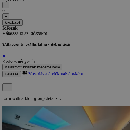
0
Kiválaszt
Időszak
Válassza ki az időszakot
Válassza ki szállodai tartózkodását
Kedvezményes ár
Választott időszak megerősítése
Vásárlás ajándékutalványként
Keresés
form with addon group details...