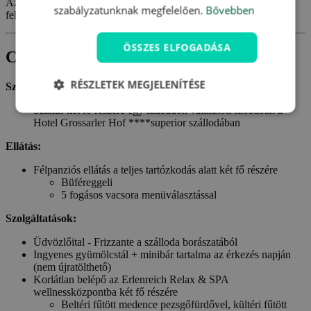
Az ingyenes hátizsákkölcsönzés pedig megkönnyíti a környék
szabályzatunknak megfelelően.
Bővebben
felfedezését is.
ÖSSZES ELFOGADÁSA
Csomagtartalom
RÉSZLETEK MEGJELENÍTÉSE
Szállás:
Szállás két fő részére egy szabadon választott szobában a
Hotel Grossarler Hof ****superior szállodában
Ellátás:
Félpanziós ellátás a teljes tartózkodás alatt két fő részére
Büféreggeli
5 fogásos vacsora menüválasztással
Szolgáltatások:
Üdvözlőital - Frizzante a szálloda borászatából
Ingyenes gyümölcstál + minibár tartalma az érkezés napján
(nem újratölthető)
Korlátlan belépő az Erlenreich Relax & SPA
wellnessközpontba két fő részére
Beltéri fűtött medence pezsgőfürdővel, kültéri fűtött