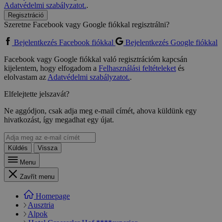
Adatvédelmi szabályzatot.
.
Regisztráció
Szeretne Facebook vagy Google fiókkal regisztrálni?
Bejelentkezés Facebook fiókkal
Bejelentkezés Google fiókkal
Facebook vagy Google fiókkal való regisztrációm kapcsán
kijelentem, hogy elfogadom a
Felhasználási feltételeket
és
elolvastam az
Adatvédelmi szabályzatot.
.
Elfelejtette jelszavát?
Ne aggódjon, csak adja meg e-mail címét, ahova küldünk egy
hivatkozást, így megadhat egy újat.
Küldés
Vissza
Menu
Zavřít menu
Homepage
Ausztria
Alpok