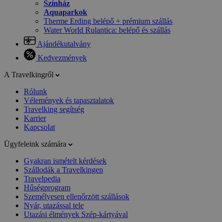
Színház
Aquaparkok
Therme Erding belépő + prémium szállás
Water World Rulantica: belépő és szállás
Ajándékutalvány
Kedvezmények
A Travelkingről
Rólunk
Vélemények és tapasztalatok
Travelking segítség
Karrier
Kapcsolat
Ügyfeleink számára
Gyakran ismételt kérdések
Szállodák a Travelkingen
Travelpedia
Hűségprogram
Személyesen ellenőrzött szállások
Nyár, utazással tele
Utazási élmények Szép-kártyával