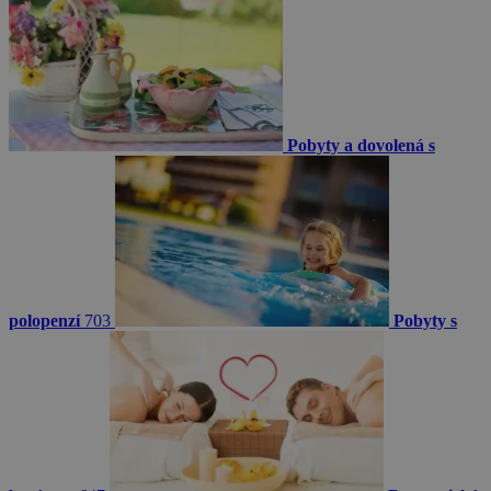
Pobyty a dovolená s
polopenzí
703
Pobyty s