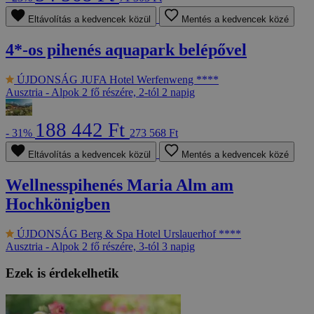
Eltávolítás a kedvencek közül
Mentés a kedvencek közé
4*-os pihenés aquapark belépővel
ÚJDONSÁG
JUFA Hotel Werfenweng ****
Ausztria - Alpok
2 fő részére, 2-tól 2 napig
188 442 Ft
- 31%
273 568 Ft
Eltávolítás a kedvencek közül
Mentés a kedvencek közé
Wellnesspihenés Maria Alm am
Hochkönigben
ÚJDONSÁG
Berg & Spa Hotel Urslauerhof ****
Ausztria - Alpok
2 fő részére, 3-tól 3 napig
Ezek is érdekelhetik