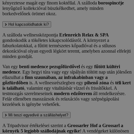
kényeztesse magát egy finom koktéllal. A szálloda
borospincéje
lenyűgöző kollekcióval büszkélkedhet, amely minden
borkedvelőnek örömet okoz.
Hol kapcsolódhatok ki?
A szálloda wellnessközpontja
Erlenreich Relax & SPA
gondoskodik a tökéletes kikapcsolódásról. A környezet a
faburkolatokkal, a fűtött természetes kőpadlóval és a stílusos
dekorációval olyan egyedi légkört teremt, amelyben azonnal elfelejti
minden gondját.
Van egy
benti medence pezsgőfürdővel
és egy
fűtött kültéri
medence
. Egy hegyi túra vagy egy sípályán töltött nap után jólesően
ellazulhat a
finn szaunában, az infrakabinban vagy a
gőzfürdőben
is. A wellnessrészlegben egy
pihenő zóna
és
téli kert
is található
, valamint egy vitalitásbár vízzel és frissítőkkel. A
testmozgás szerelmeseinek
modern edzőterem
áll rendelkezésre.
Felár ellenében masszázsok és relaxációs vagy szépségápolási
kezelések is igénybe vehetőek.
Mi teszi egyedivé a szálláshelyet?
A Tripadvisor értékelései szerint a
Grossarler Hof a Grossarl a
környék 5 legjobb szállodájnak egyike
! A vendégeket különösen