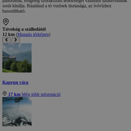
panorámát, rengeteg szórakozási lehetőséget valamint túraútvonalak
sorát kínálja. Ráadásul a tó vizének tisztasága, az ívóvízhez
hasonlítható.
Távolság a szállodától
12 km
(
Mutatás térképen
)
Kaprun vára
17 km
Még több információ