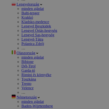
Lengyelország
minden ajánlat
Balti-tenger
Krakkó
Kladsko-medence
Lengyel Beszkidek
Lengyel Óriás-hegység
Lengyel Sas-hegység
Lengyel-Tátra
Polanica Zdrój
…
Olaszország
minden ajánlat
Bibione
Dél-Tirol
Garda-tó
Rimini és környéke
Toszkána
Trento
Velence
…
Németország
minden ajánlat
Baden-Württemberg