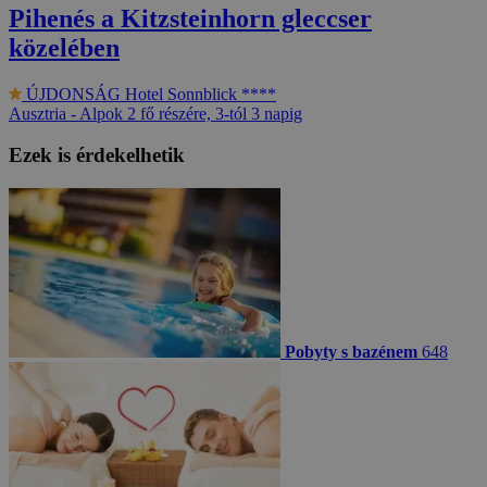
Pihenés a Kitzsteinhorn gleccser
közelében
ÚJDONSÁG
Hotel Sonnblick ****
Ausztria - Alpok
2 fő részére, 3-tól 3 napig
Ezek is érdekelhetik
Pobyty s bazénem
648