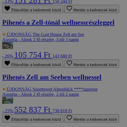
131 281 Ft
- 13%
150 244 Ft
Eltávolítás a kedvencek közül
Mentés a kedvencek közé
Pihenés a Zell-tónál wellnessrészleggel
ÚJDONSÁG
The Gast House Zell am See
Ausztria - Alpok
2 fő részére, 3-tól 3 napig
105 754 Ft
- 26%
143 680 Ft
Eltávolítás a kedvencek közül
Mentés a kedvencek közé
Pihenés Zell am Seeben wellnessel
ÚJDONSÁG
Sportresort Alpenblick ****superior
Ausztria - Alpok
2 fő részére, 2-tól 2 napig
552 837 Ft
- 25%
738 818 Ft
Eltávolítás a kedvencek közül
Mentés a kedvencek közé