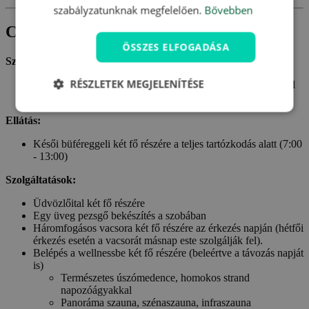
szabályzatunknak megfelelően.
Bővebben
Csomagtartalom
ÖSSZES ELFOGADÁSA
Szállás:
RÉSZLETEK MEGJELENÍTÉSE
Szállás két fő részére az Ön által választott szobában a Hotel
MorgenZeit ****-ben
Ellátás:
Késői büféreggeli két fő részére a teljes tartózkodás alatt (7:00
- 13:00)
Szolgáltatások:
Üdvözlőital két fő részére
Egy üveg pezsgő bekészítés a szobában
Háromfogásos vacsora két fő részére az érkezés napján (hétfői
érkezés esetén a vacsorát másnap este szolgálják fel).
Belépés a wellnessbe két fő részére (beleértve a távozás napját
is)
Természetes úszómedence, homokos strand
napozóágyakkal
Panoráma szauna, szénaszauna, infraszauna