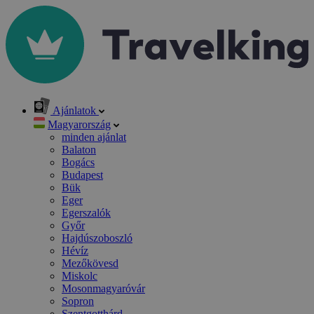
Ajánlatok
Magyarország
minden ajánlat
Balaton
Bogács
Budapest
Bük
Eger
Egerszalók
Győr
Hajdúszoboszló
Hévíz
Mezőkövesd
Miskolc
Mosonmagyaróvár
Sopron
Szentgotthárd