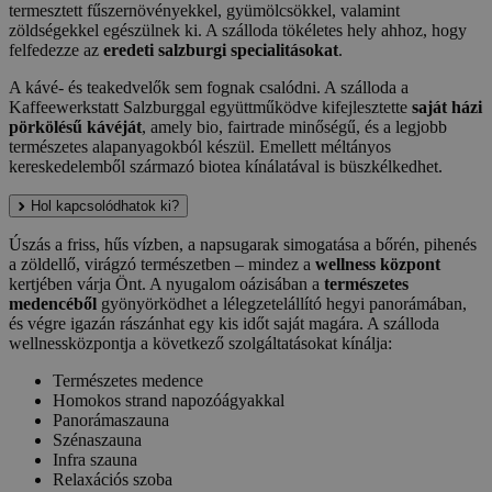
termesztett fűszernövényekkel, gyümölcsökkel, valamint
zöldségekkel egészülnek ki. A szálloda tökéletes hely ahhoz, hogy
felfedezze az
eredeti salzburgi specialitásokat
.
A kávé- és teakedvelők sem fognak csalódni. A szálloda a
Kaffeewerkstatt Salzburggal együttműködve kifejlesztette
saját házi
pörkölésű kávéját
, amely bio, fairtrade minőségű, és a legjobb
természetes alapanyagokból készül. Emellett méltányos
kereskedelemből származó biotea kínálatával is büszkélkedhet.
Hol kapcsolódhatok ki?
Úszás a friss, hűs vízben, a napsugarak simogatása a bőrén, pihenés
a zöldellő, virágzó természetben – mindez a
wellness központ
kertjében várja Önt. A nyugalom oázisában a
természetes
medencéből
gyönyörködhet a lélegzetelállító hegyi panorámában,
és végre igazán rászánhat egy kis időt saját magára. A szálloda
wellnessközpontja a következő szolgáltatásokat kínálja:
Természetes medence
Homokos strand napozóágyakkal
Panorámaszauna
Szénaszauna
Infra szauna
Relaxációs szoba