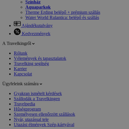
Színház
Aquaparkok
Therme Erding belépő + prémium szállás
Water World Rulantica: belépő és szállás
Ajándékutalvány
Kedvezmények
A Travelkingről
Rólunk
Vélemények és tapasztalatok
Travelking segítség
Karrier
Kapcsolat
Ügyfeleink számára
Gyakran ismételt kérdések
Szállodák a Travelkingen
Travelpedia
Hűségprogram
Személyesen ellenőrzött szállások
Nyár, utazással tele
Utazási élmények Szép-kártyával