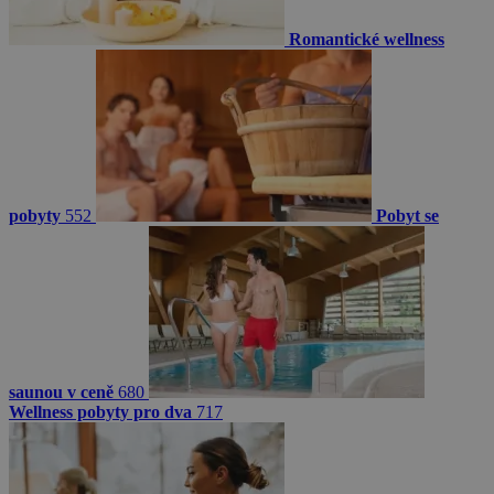
Romantické wellness
pobyty
552
Pobyt se
saunou v ceně
680
Wellness pobyty pro dva
717