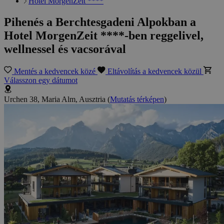
Hotel MorgenZeit ****
Pihenés a Berchtesgadeni Alpokban a
Hotel MorgenZeit ****-ben reggelivel,
wellnessel és vacsorával
Mentés a kedvencek közé
Eltávolítás a kedvencek közül
Válasszon egy dátumot
Urchen 38, Maria Alm, Ausztria
(
Mutatás térképen
)