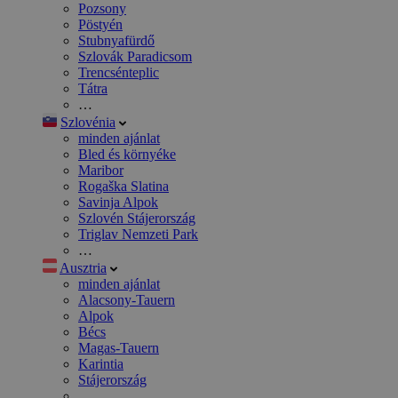
Pozsony
Pöstyén
Stubnyafürdő
Szlovák Paradicsom
Trencsénteplic
Tátra
…
Szlovénia
minden ajánlat
Bled és környéke
Maribor
Rogaška Slatina
Savinja Alpok
Szlovén Stájerország
Triglav Nemzeti Park
…
Ausztria
minden ajánlat
Alacsony-Tauern
Alpok
Bécs
Magas-Tauern
Karintia
Stájerország
…