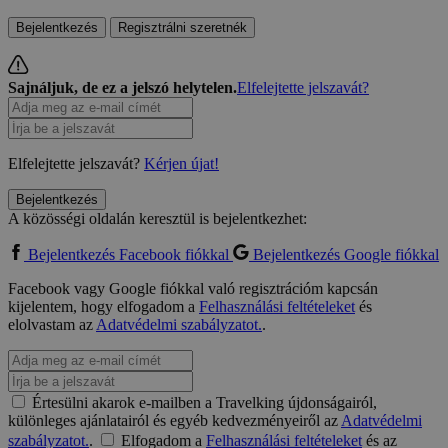
Bejelentkezés
Regisztrálni szeretnék
Sajnáljuk, de ez a jelszó helytelen.
Elfelejtette jelszavát?
Elfelejtette jelszavát?
Kérjen újat!
Bejelentkezés
A közösségi oldalán keresztül is bejelentkezhet:
Bejelentkezés Facebook fiókkal
Bejelentkezés Google fiókkal
Facebook vagy Google fiókkal való regisztrációm kapcsán
kijelentem, hogy elfogadom a
Felhasználási feltételeket
és
elolvastam az
Adatvédelmi szabályzatot.
.
Értesülni akarok e-mailben a Travelking újdonságairól,
különleges ajánlatairól és egyéb kedvezményeiről az
Adatvédelmi
szabályzatot.
.
Elfogadom a
Felhasználási feltételeket
és az