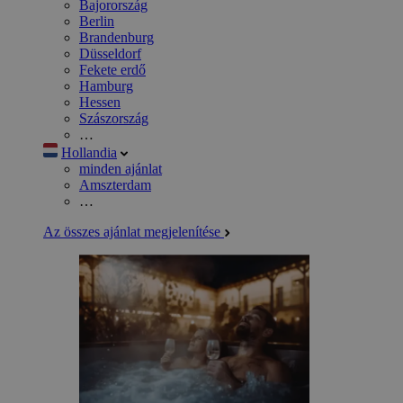
Bajorország
Berlin
Brandenburg
Düsseldorf
Fekete erdő
Hamburg
Hessen
Szászország
…
Hollandia
minden ajánlat
Amszterdam
…
Az összes ajánlat megjelenítése