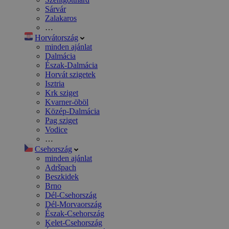
Sárvár
Zalakaros
…
Horvátország
minden ajánlat
Dalmácia
Észak-Dalmácia
Horvát szigetek
Isztria
Krk sziget
Kvarner-öböl
Közép-Dalmácia
Pag sziget
Vodice
…
Csehország
minden ajánlat
Adršpach
Beszkidek
Brno
Dél-Csehország
Dél-Morvaország
Észak-Csehország
Kelet-Csehország