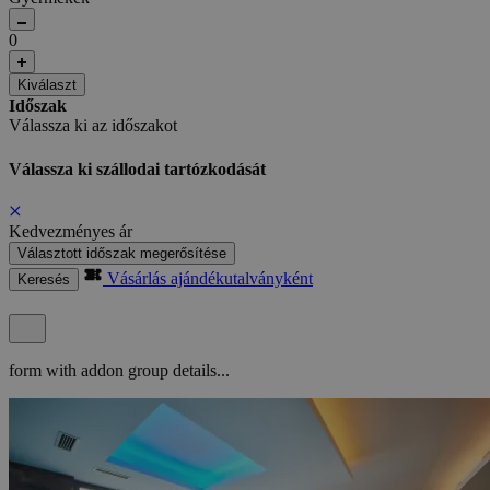
0
Kiválaszt
Időszak
Válassza ki az időszakot
Válassza ki szállodai tartózkodását
Kedvezményes ár
Választott időszak megerősítése
Vásárlás ajándékutalványként
Keresés
form with addon group details...