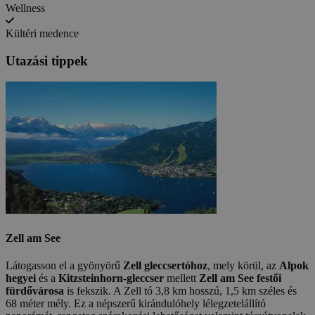
Wellness
Kültéri medence
Utazási tippek
Zell am See
Látogasson el a gyönyörű
Zell gleccsertóhoz
, mely körül, az
Alpok
hegyei
és a
Kitzsteinhorn-gleccser
mellett
Zell am See festői
fürdővárosa
is fekszik. A Zell tó 3,8 km hosszú, 1,5 km széles és
68 méter mély. Ez a népszerű kirándulóhely lélegzetelállító