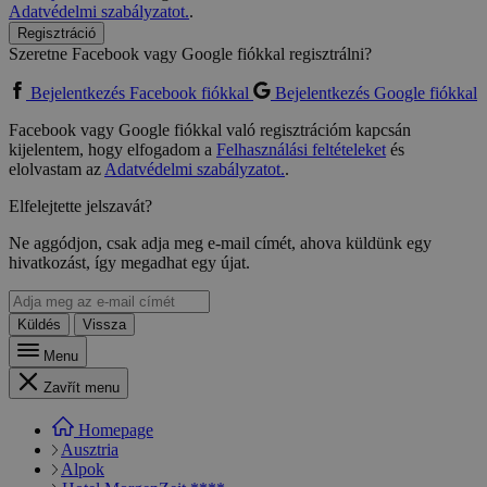
Adatvédelmi szabályzatot.
.
Regisztráció
Szeretne Facebook vagy Google fiókkal regisztrálni?
Bejelentkezés Facebook fiókkal
Bejelentkezés Google fiókkal
Facebook vagy Google fiókkal való regisztrációm kapcsán
kijelentem, hogy elfogadom a
Felhasználási feltételeket
és
elolvastam az
Adatvédelmi szabályzatot.
.
Elfelejtette jelszavát?
Ne aggódjon, csak adja meg e-mail címét, ahova küldünk egy
hivatkozást, így megadhat egy újat.
Küldés
Vissza
Menu
Zavřít menu
Homepage
Ausztria
Alpok