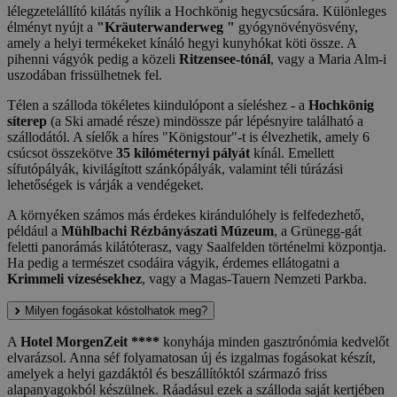
lélegzetelállító kilátás nyílik a Hochkönig hegycsúcsára. Különleges
élményt nyújt a
"Kräuterwanderweg "
gyógynövényösvény,
amely a helyi termékeket kínáló hegyi kunyhókat köti össze. A
pihenni vágyók pedig a közeli
Ritzensee-tónál
, vagy a Maria Alm-i
uszodában frissülhetnek fel.
Télen a szálloda tökéletes kiindulópont a síeléshez - a
Hochkönig
síterep
(a Ski amadé része) mindössze pár lépésnyire található a
szállodától. A síelők a híres "Königstour"-t is élvezhetik, amely 6
csúcsot összekötve
35 kilóméternyi pályát
kínál. Emellett
sífutópályák, kivilágított szánkópályák, valamint téli túrázási
lehetőségek is várják a vendégeket.
A környéken számos más érdekes kirándulóhely is felfedezhető,
például a
Mühlbachi Rézbányászati Múzeum
, a Grünegg-gát
feletti panorámás kilátóterasz, vagy Saalfelden történelmi központja.
Ha pedig a természet csodáira vágyik, érdemes ellátogatni a
Krimmeli vízesésekhez
, vagy a Magas-Tauern Nemzeti Parkba.
Milyen fogásokat kóstolhatok meg?
A
Hotel MorgenZeit ****
konyhája minden gasztrónómia kedvelőt
elvarázsol. Anna séf folyamatosan új és izgalmas fogásokat készít,
amelyek a helyi gazdáktól és beszállítóktól származó friss
alapanyagokból készülnek. Ráadásul ezek a szálloda saját kertjében