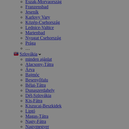
Észak-Morvaország
Franzensbad
Jeseník
Karlovy Vary
Közép-Csehország
Lednice-Valtice
Marienbad
Nyugat Csehország
Prága
…
Szlovákia
minden ajánlat
Alacsony-Tátra
Árva
Bajmóc
Besenyőfalu
Bélai-Tátra
Dunaszerdahely
Dél-Szlovákia
Kis-Fátra
Kiszucai-Beszkidek
Liptó
Magas-Tátra
Nagy-Fátra
Nagymegyer