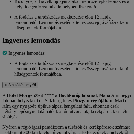
Bizonyos, a Travelking ajánlatában nem szereplő felárak és a
helyi idegenforgalmi adó helyben fizetendő.
A foglalás a tartózkodás megkezdése előtt 12 napig
lemondható. Lemondás esetén a teljes összeg jóváírásra kerül
hűségpontok formájában.
Ingyenes lemondás
Ingyenes lemondás
A foglalás a tartózkodás megkezdése előtt 12 napig
lemondható. Lemondás esetén a teljes összeg jóváírásra kerül
hűségpontok formájában.
A szálláshelyről
A
Hotel MorgenZeit ****
a
Hochkönig lábánál
, Maria Alm hegyi
faluban helyezkedi el, Salzburg híres
Pinzgau régiójában
. Maria
Alm egy nyugodt, tipikus alpesi hangulatú falu, ahonnan csak
néhány lépésnyire találhatóak a túraútvonalak, kerékpárutak és téli
sípályák.
Nyáron a régió igazi paradicsom a túrázók és kerékpárosok számára.
Több mint 300 km kijelölt útvonal várja a felfedezőket, amelyekről