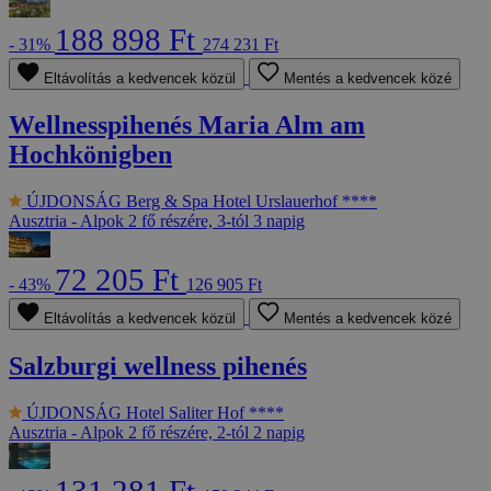
188 898 Ft
- 31%
274 231 Ft
Eltávolítás a kedvencek közül
Mentés a kedvencek közé
Wellnesspihenés Maria Alm am
Hochkönigben
ÚJDONSÁG
Berg & Spa Hotel Urslauerhof ****
Ausztria - Alpok
2 fő részére, 3-tól 3 napig
72 205 Ft
- 43%
126 905 Ft
Eltávolítás a kedvencek közül
Mentés a kedvencek közé
Salzburgi wellness pihenés
ÚJDONSÁG
Hotel Saliter Hof ****
Ausztria - Alpok
2 fő részére, 2-tól 2 napig