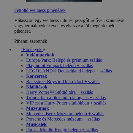
Feltöltő wellness pihenések
Válasszon egy wellness-üdülést pezsgőfürdővel, szaunával
vagy termálmedencével, és élvezze a jól megérdemelt
pihenést.
Pihenni szeretnék
Élmények
Vidámparkok
Europa-Park: Belépő és prémium szállás
Playmobil Funpark belépő + szállás
LEGOLAND® Deutschland belépő + szállás
Koncertek
Backstreet Boys in Düsseldorf + szállás
Kiállítások
Harry Potter™ Stúdió túra + szállás
Trónok harca filmstúdió látogatás + szállás
VIP est a Harry Potter stúdiókban + szállás
Múzeumok
Mercedes-Benz Múzeum belépő + szállás
Porsche és Mercedes múzeum + szállás
Musicalek
Párizsi Moulin Rouge belépő + szállás