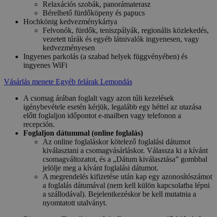
Relaxációs szobák, panorámaterasz
Bérelhető fürdőköpeny és papucs
Hochkönig kedvezménykártya
Felvonók, fürdők, teniszpályák, regionális közlekedés,
vezetett túrák és egyéb látnivalók ingyenesen, vagy
kedvezményesen
Ingyenes parkolás (a szabad helyek függvényében) és
ingyenes WiFi
Vásárlás menete
Egyéb felárak
Lemondás
A csomag árában foglalt vagy azon túli kezelések
igénybevétele esetén kérjük, legalább egy héttel az utazása
előtt foglaljon időpontot e-mailben vagy telefonon a
recepción.
Foglaljon dátummal (online foglalás)
Az online foglaláskor kötelező foglalási dátumot
kiválasztani a csomagvásárláskor. Válassza ki a kívánt
csomagváltozatot, és a „Dátum kiválasztása” gombbal
jelölje meg a kívánt foglalási dátumot.
A megrendelés kifizetése után kap egy azonosítószámot
a foglalás dátumával (nem kell külön kapcsolatba lépni
a szállodával). Bejelentkezéskor be kell mutatnia a
nyomtatott utalványt.