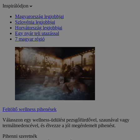
Inspirálódjon
Magyarország legjobbjai
Szlovénia legjobbjai
Horvátország legjobbjai
Egy nyár teli utazással
7 magyar régió
Feltöltő wellness pihenések
Válasszon egy wellness-üdülést pezsgőfürdővel, szaunával vagy
termálmedencével, és élvezze a jól megérdemelt pihenést.
Pihenni szeretnék