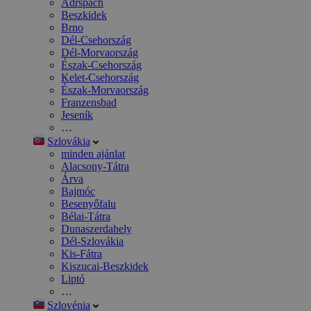
Adršpach
Beszkidek
Brno
Dél-Csehország
Dél-Morvaország
Észak-Csehország
Kelet-Csehország
Észak-Morvaország
Franzensbad
Jeseník
…
Szlovákia
minden ajánlat
Alacsony-Tátra
Árva
Bajmóc
Besenyőfalu
Bélai-Tátra
Dunaszerdahely
Dél-Szlovákia
Kis-Fátra
Kiszucai-Beszkidek
Liptó
…
Szlovénia