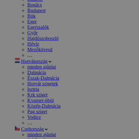
Bogács
Budapest
Bük
Eger
Egerszalók
Győr
Hajdúszoboszló
Hévíz
Mezőkövesd
…
Horvátország
minden ajánlat
Dalmácia
Észak-Dalmácia
Horvát szigetek
Isztria
Krk sziget
Kvarner-öböl
Közép-Dalmácia
Pag sziget
Vodice
…
Csehország
minden ajánlat