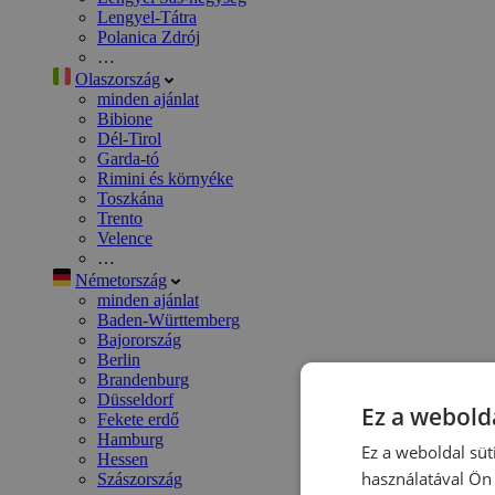
Lengyel-Tátra
Polanica Zdrój
…
Olaszország
minden ajánlat
Bibione
Dél-Tirol
Garda-tó
Rimini és környéke
Toszkána
Trento
Velence
…
Németország
minden ajánlat
Baden-Württemberg
Bajorország
Berlin
Brandenburg
Düsseldorf
Ez a webolda
Fekete erdő
Hamburg
Ez a weboldal süt
Hessen
használatával Ön 
Szászország