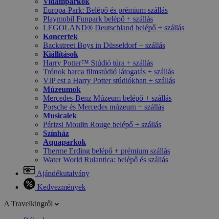
Vidámparkok
Europa-Park: Belépő és prémium szállás
Playmobil Funpark belépő + szállás
LEGOLAND® Deutschland belépő + szállás
Koncertek
Backstreet Boys in Düsseldorf + szállás
Kiállítások
Harry Potter™ Stúdió túra + szállás
Trónok harca filmstúdió látogatás + szállás
VIP est a Harry Potter stúdiókban + szállás
Múzeumok
Mercedes-Benz Múzeum belépő + szállás
Porsche és Mercedes múzeum + szállás
Musicalek
Párizsi Moulin Rouge belépő + szállás
Színház
Aquaparkok
Therme Erding belépő + prémium szállás
Water World Rulantica: belépő és szállás
Ajándékutalvány
Kedvezmények
A Travelkingről