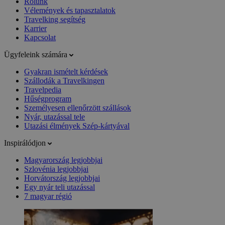
Rólunk
Vélemények és tapasztalatok
Travelking segítség
Karrier
Kapcsolat
Ügyfeleink számára
Gyakran ismételt kérdések
Szállodák a Travelkingen
Travelpedia
Hűségprogram
Személyesen ellenőrzött szállások
Nyár, utazással tele
Utazási élmények Szép-kártyával
Inspirálódjon
Magyarország legjobbjai
Szlovénia legjobbjai
Horvátország legjobbjai
Egy nyár teli utazással
7 magyar régió