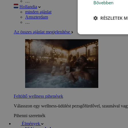
…
Bővebben
Hollandia
minden ajánlat
Amszterdam
RÉSZLETEK M
…
Az összes ajánlat megjelenítése
Feltöltő wellness pihenések
Válasszon egy wellness-üdülést pezsgőfürdővel, szaunával vagy
Pihenni szeretnék
Élmények