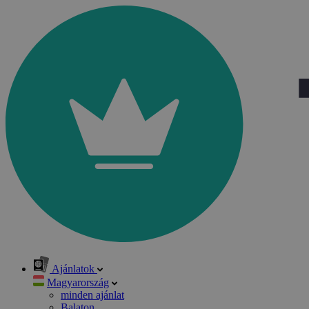
Ajánlatok
Magyarország
minden ajánlat
Balaton