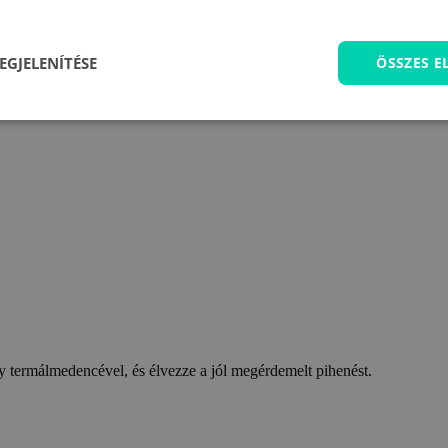
EGJELENÍTÉSE
ÖSSZES 
 termálmedencével, és élvezze a jól megérdemelt pihenést.