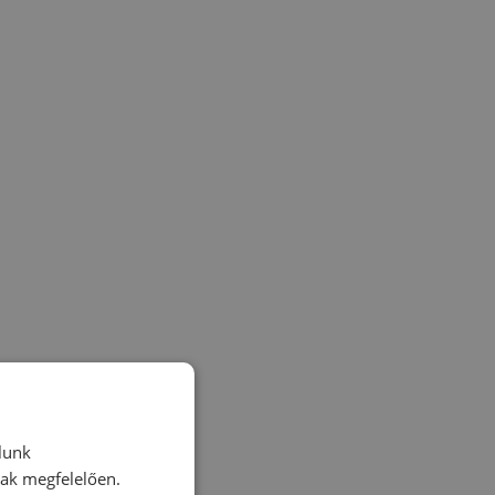
lunk
nak megfelelően.