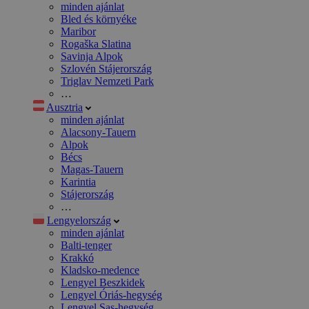
minden ajánlat
Bled és környéke
Maribor
Rogaška Slatina
Savinja Alpok
Szlovén Stájerország
Triglav Nemzeti Park
…
Ausztria
minden ajánlat
Alacsony-Tauern
Alpok
Bécs
Magas-Tauern
Karintia
Stájerország
…
Lengyelország
minden ajánlat
Balti-tenger
Krakkó
Kladsko-medence
Lengyel Beszkidek
Lengyel Óriás-hegység
Lengyel Sas-hegység