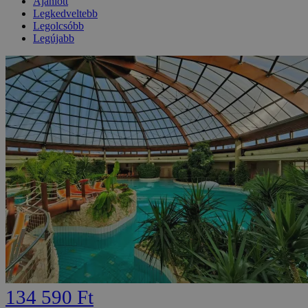
Ajánlott
Legkedveltebb
Legolcsóbb
Legújabb
134 590 Ft