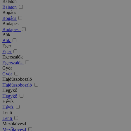
Balaton
Balaton
Bogács
Bogács
Budapest
Budapest
Bük
Bük
Eger
Eger
Egerszalók
Egerszalók
Györ
Györ
Hajdúszoboszló
Hajdúszoboszló
Hegykő
Hegykő
Hévíz
Hévíz
Lenti
Lenti
Mezőkövesd
Mezőkövesd