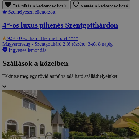
Eltávolítás a kedvencek közül
Mentés a kedvencek közé
Személyesen ellenőrzött
4*-os luxus pihenés Szentgotthárdon
9.5/10
Gotthard Therme Hotel ****
Magyarország - Szentgotthárd
2 fő részére, 3-tól 8 napig
Ingyenes lemondás
Szállások a közelben.
Tekintse meg egy rövid autóútra található szálláshelyeinket.