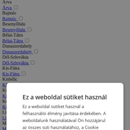
Árva
Árva
Bajmóc
Bajmóc
Besenyőfalu
Besenyőfalu
Bélai-Tátra
Bélai-Tátra
Dunaszerdahely
Dunaszerdahely
Dél-Szlovákia
Dél-Szlovákia
Kis-Fátra
Kis-Fátra
Kisbélic
Kisbélic
Kiszucai-Beszkidek
Ez a weboldal sütiket használ
Kiszucai-Beszkidek
Komárno
Ez a weboldal sütiket használ a
Komárno
Liptó
felhasználói élmény javítása érdekében. A
Liptó
weboldalunk használatával Ön hozzájárul
Magas-Tátra
az összes süti használatához, a Cookie
Magas-Tátra