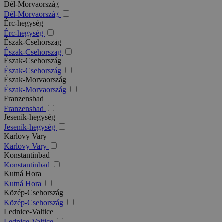
Dél-Morvaország
Dél-Morvaország
Érc-hegység
Érc-hegység
Észak-Csehország
Észak-Csehország
Észak-Csehország
Észak-Csehország
Észak-Morvaország
Észak-Morvaország
Franzensbad
Franzensbad
Jeseník-hegység
Jeseník-hegység
Karlovy Vary
Karlovy Vary
Konstantinbad
Konstantinbad
Kutná Hora
Kutná Hora
Közép-Csehország
Közép-Csehország
Lednice-Valtice
Lednice-Valtice