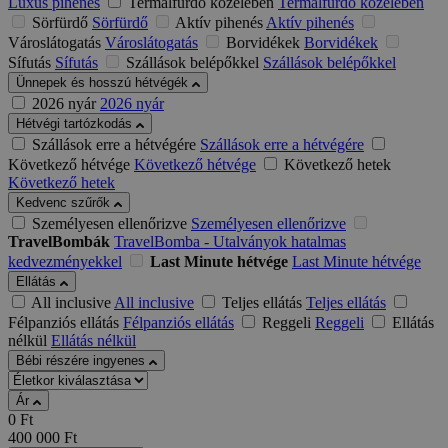
Luxus pihenés
Termálfürdő közelében
Termálfürdő közelében
Sörfürdő
Sörfürdő
Aktív pihenés
Aktív pihenés
Városlátogatás
Városlátogatás
Borvidékek
Borvidékek
Sífutás
Sífutás
Szállások belépőkkel
Szállások belépőkkel
Ünnepek és hosszú hétvégék
2026 nyár
2026 nyár
Hétvégi tartózkodás
Szállások erre a hétvégére
Szállások erre a hétvégére
Következő hétvége
Következő hétvége
Következő hetek
Következő hetek
Kedvenc szűrők
Személyesen ellenőrizve
Személyesen ellenőrizve
TravelBombák
TravelBomba - Utalványok hatalmas
kedvezményekkel
Last Minute hétvége
Last Minute hétvége
Ellátás
All inclusive
All inclusive
Teljes ellátás
Teljes ellátás
Félpanziós ellátás
Félpanziós ellátás
Reggeli
Reggeli
Ellátás
nélkül
Ellátás nélkül
Bébi részére ingyenes
Ár
0
Ft
400 000
Ft