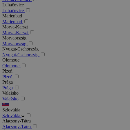
Luhačovice
Luhačovice
Marienbad
Marienbad
Morva-Karszt
Morva-Karszt
Morvaország
Morvaország
Nyugat-Csehország
Nyugat-Csehország
Olomouc
Olomouc
Plzeň
Plzeň
Prága
Prága
Valašsko
Valašsko
Szlovákia
Szlovákia
Alacsony-Tátra
Alacsony-Tátra