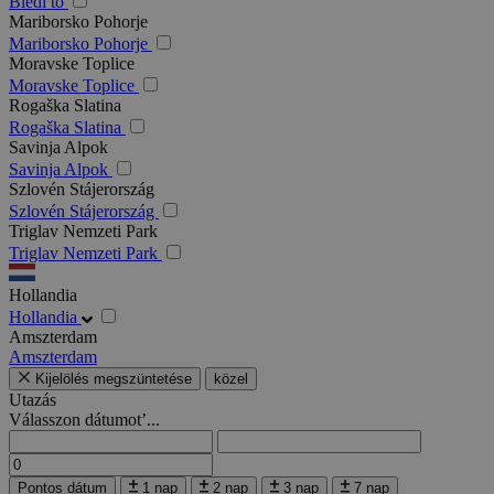
Bledi tó
Mariborsko Pohorje
Mariborsko Pohorje
Moravske Toplice
Moravske Toplice
Rogaška Slatina
Rogaška Slatina
Savinja Alpok
Savinja Alpok
Szlovén Stájerország
Szlovén Stájerország
Triglav Nemzeti Park
Triglav Nemzeti Park
Hollandia
Hollandia
Amszterdam
Amszterdam
Kijelölés megszüntetése
közel
Utazás
Válasszon dátumot’...
Pontos dátum
1 nap
2 nap
3 nap
7 nap