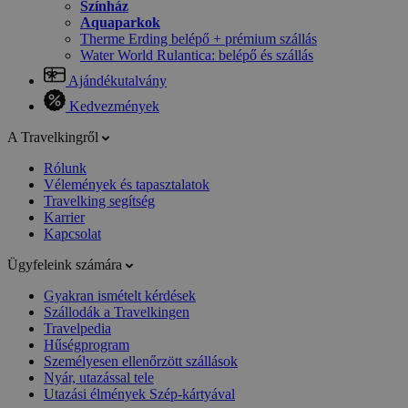
Színház
Aquaparkok
Therme Erding belépő + prémium szállás
Water World Rulantica: belépő és szállás
Ajándékutalvány
Kedvezmények
A Travelkingről
Rólunk
Vélemények és tapasztalatok
Travelking segítség
Karrier
Kapcsolat
Ügyfeleink számára
Gyakran ismételt kérdések
Szállodák a Travelkingen
Travelpedia
Hűségprogram
Személyesen ellenőrzött szállások
Nyár, utazással tele
Utazási élmények Szép-kártyával