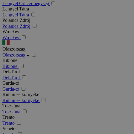
Lengyel Orlicei-hegység
Lengyel Tátra
Lengyel Tátra
Polanica Zdrój
Polanica Zdrój
Wrocław
Wrocław
Olaszország
Olaszország
Bibione
Bibione
Dél-Tirol
Dél-Tirol
Garda-tó
Garda-tó
Rimini és környéke
Rimini és környéke
Toszkána
Toszkána
Trento
Trento
Veneto