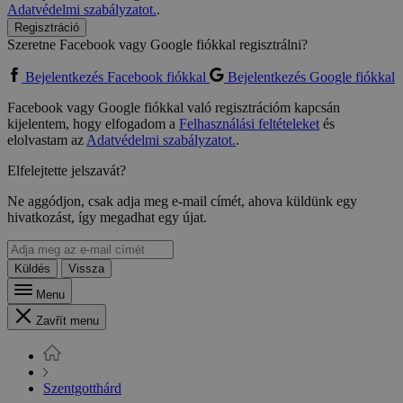
Adatvédelmi szabályzatot.
.
Regisztráció
Szeretne Facebook vagy Google fiókkal regisztrálni?
Bejelentkezés Facebook fiókkal
Bejelentkezés Google fiókkal
Facebook vagy Google fiókkal való regisztrációm kapcsán
kijelentem, hogy elfogadom a
Felhasználási feltételeket
és
elolvastam az
Adatvédelmi szabályzatot.
.
Elfelejtette jelszavát?
Ne aggódjon, csak adja meg e-mail címét, ahova küldünk egy
hivatkozást, így megadhat egy újat.
Küldés
Vissza
Menu
Zavřít menu
Szentgotthárd