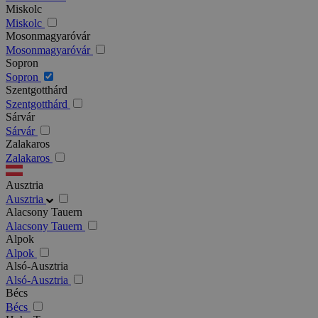
Miskolc
Miskolc
Mosonmagyaróvár
Mosonmagyaróvár
Sopron
Sopron
Szentgotthárd
Szentgotthárd
Sárvár
Sárvár
Zalakaros
Zalakaros
Ausztria
Ausztria
Alacsony Tauern
Alacsony Tauern
Alpok
Alpok
Alsó-Ausztria
Alsó-Ausztria
Bécs
Bécs