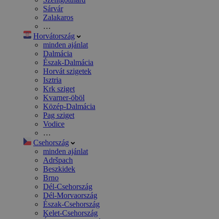
Sárvár
Zalakaros
…
Horvátország
minden ajánlat
Dalmácia
Észak-Dalmácia
Horvát szigetek
Isztria
Krk sziget
Kvarner-öböl
Közép-Dalmácia
Pag sziget
Vodice
…
Csehország
minden ajánlat
Adršpach
Beszkidek
Brno
Dél-Csehország
Dél-Morvaország
Észak-Csehország
Kelet-Csehország