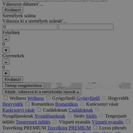
Válasszon dátumot’...
Kiválaszt
Személyek száma
Válassza ki a személyek számát’...
Felnőttek
0
Gyermekek
0
Kiválaszt
Térkép megjelenítése
Kérjük, válassza ki a tartózkodás típusát
Wellness
Wellness
Gyógyfürdő
Gyógyfürdő
Hegyvidék
Hegyvidék
Romantikus
Romantikus
Karácsonyi vásár
Karácsonyi vásár
Családoknak
Családoknak
Nyugdíjasoknak
Nyugdíjasoknak
Síelés
Síelés
Tengerparti
üdülés
Tengerparti üdülés
Vízparti nyaralás
Vízparti nyaralás
Travelking PREMIUM
Travelking PREMIUM
Luxus pihenés