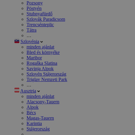
Pozsony
Pöstyén
Stubnyafürdő
Szlovák Paradicsom
Trencsénteplic
Tátra
…
Szlovénia
minden ajánlat
Bled és környéke
Maribor
Rogaška Slatina
Savinja Alpok
Szlovén Stájerország
Triglav Nemzeti Park
…
Ausztria
minden ajánlat
Alacsony-Tauern
Alpok
Bécs
Magas-Tauern
Karintia
Stájerország
…