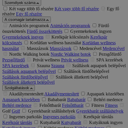
Személyek száma
Két vagy több fő részére
Két vagy több fő részére
Egy fő
részére
Egy fő részére
A csomagár tartalmazza
Animációs programok
Animációs programok
Fürdő
összeköttetés
Fürdő összeköttetés
Gyermekeknek ingyen
Gyermekeknek ingyen
Kerékpár kölcsönzés
Kerékpár
kölcsönzés
Korlátlan wellness használat
Korlátlan wellness
használat
Masszázsok
Masszázsok
Medencével
Medencével
Nordic Walking botok
Nordic Walking botok
Pezsgőfürdő
Pezsgőfürdő
Privát wellness
Privát wellness
SPA kezelések
SPA kezelések
Szauna
Szauna
Szállások aquapark belépővel
Szállások aquapark belépővel
Szállások fürdőbelépővel
Szállások fürdőbelépővel
Szállások állatkerti belépővel
Szállások állatkerti belépővel
Szolgáltatások
Akadálymentesített
Akadálymentesített
Aquapark közelében
Aquapark közelében
Bababarát
Bababarát
Beltéri medence
Beltéri medence
Felnőttbarát
Felnőttbarát
Fitness
Fitness
Golf
Golf
Gyerekbarát szálláshelyek
Gyerekbarát szálláshelyek
Ingyenes parkolás
Ingyenes parkolás
Kerékpár tárolás
Kerékpár tárolás
Kutyabarát
Kutyabarát
Kutyáknak ingyen