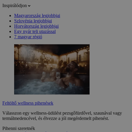
Inspirálódjon
Magyarország legjobbjai
Szlovénia legjobbjai
Horvátország legjobbjai
Egy nyár teli utazással
7 magyar régió
Feltöltő wellness pihenések
Válasszon egy wellness-üdülést pezsgőfürdővel, szaunával vagy
termálmedencével, és élvezze a jól megérdemelt pihenést.
Pihenni szeretnék