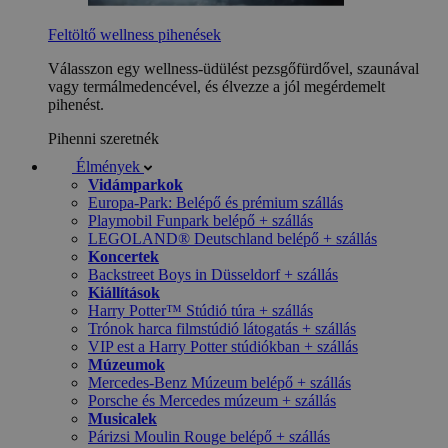
Feltöltő wellness pihenések
Válasszon egy wellness-üdülést pezsgőfürdővel, szaunával
vagy termálmedencével, és élvezze a jól megérdemelt
pihenést.
Pihenni szeretnék
Élmények
Vidámparkok
Europa-Park: Belépő és prémium szállás
Playmobil Funpark belépő + szállás
LEGOLAND® Deutschland belépő + szállás
Koncertek
Backstreet Boys in Düsseldorf + szállás
Kiállítások
Harry Potter™ Stúdió túra + szállás
Trónok harca filmstúdió látogatás + szállás
VIP est a Harry Potter stúdiókban + szállás
Múzeumok
Mercedes-Benz Múzeum belépő + szállás
Porsche és Mercedes múzeum + szállás
Musicalek
Párizsi Moulin Rouge belépő + szállás