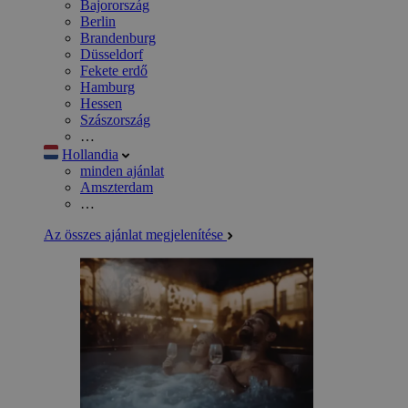
Bajorország
Berlin
Brandenburg
Düsseldorf
Fekete erdő
Hamburg
Hessen
Szászország
…
Hollandia
minden ajánlat
Amszterdam
…
Az összes ajánlat megjelenítése