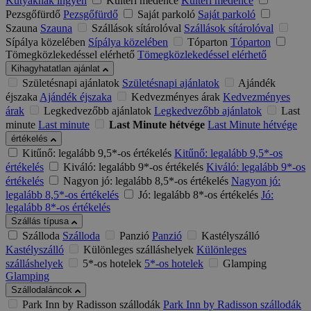
Kutyáknak ingyen
Kültéri medence
Kültéri medence
Pezsgőfürdő
Pezsgőfürdő
Saját parkoló
Saját parkoló
Szauna
Szauna
Szállások sítárolóval
Szállások sítárolóval
Sípálya közelében
Sípálya közelében
Tóparton
Tóparton
Tömegközlekedéssel elérhető
Tömegközlekedéssel elérhető
Kihagyhatatlan ajánlat
Születésnapi ajánlatok
Születésnapi ajánlatok
Ajándék
éjszaka
Ajándék éjszaka
Kedvezményes árak
Kedvezményes
árak
Legkedvezőbb ajánlatok
Legkedvezőbb ajánlatok
Last
minute
Last minute
Last Minute hétvége
Last Minute hétvége
értékelés
Kitűnő: legalább 9,5*-os értékelés
Kitűnő: legalább 9,5*-os
értékelés
Kiváló: legalább 9*-os értékelés
Kiváló: legalább 9*-os
értékelés
Nagyon jó: legalább 8,5*-os értékelés
Nagyon jó:
legalább 8,5*-os értékelés
Jó: legalább 8*-os értékelés
Jó:
legalább 8*-os értékelés
Szállás típusa
Szálloda
Szálloda
Panzió
Panzió
Kastélyszálló
Kastélyszálló
Különleges szálláshelyek
Különleges
szálláshelyek
5*-os hotelek
5*-os hotelek
Glamping
Glamping
Szállodaláncok
Park Inn by Radisson szállodák
Park Inn by Radisson szállodák