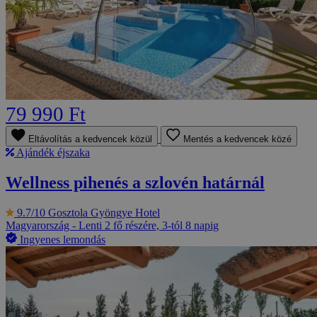
79 990 Ft
Eltávolítás a kedvencek közül
Mentés a kedvencek közé
Ajándék éjszaka
Wellness pihenés a szlovén határnál
9.7/10
Gosztola Gyöngye Hotel
Magyarország - Lenti
2 fő részére, 3-tól 8 napig
Ingyenes lemondás