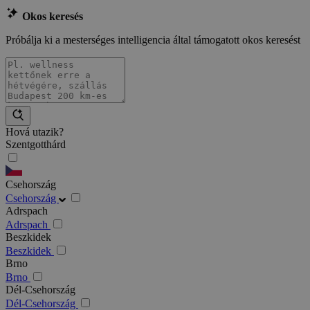
Okos keresés
Próbálja ki a mesterséges intelligencia által támogatott okos keresést
Hová utazik?
Szentgotthárd
Csehország
Csehország
Adrspach
Adrspach
Beszkidek
Beszkidek
Brno
Brno
Dél-Csehország
Dél-Csehország