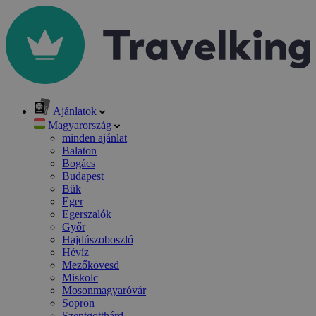
Ajánlatok
Magyarország
minden ajánlat
Balaton
Bogács
Budapest
Bük
Eger
Egerszalók
Győr
Hajdúszoboszló
Hévíz
Mezőkövesd
Miskolc
Mosonmagyaróvár
Sopron
Szentgotthárd