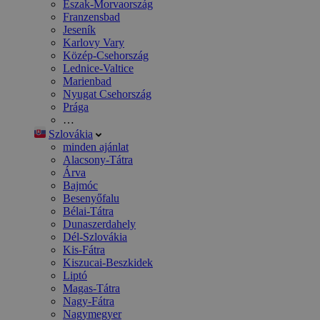
Észak-Morvaország
Franzensbad
Jeseník
Karlovy Vary
Közép-Csehország
Lednice-Valtice
Marienbad
Nyugat Csehország
Prága
…
Szlovákia
minden ajánlat
Alacsony-Tátra
Árva
Bajmóc
Besenyőfalu
Bélai-Tátra
Dunaszerdahely
Dél-Szlovákia
Kis-Fátra
Kiszucai-Beszkidek
Liptó
Magas-Tátra
Nagy-Fátra
Nagymegyer