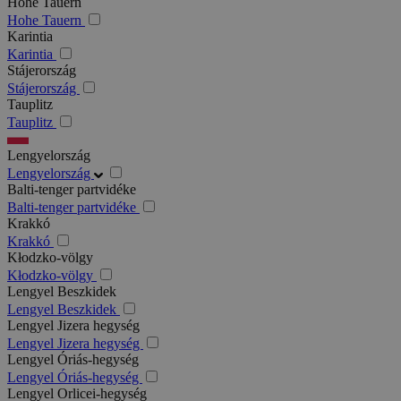
Hohe Tauern
Hohe Tauern
Karintia
Karintia
Stájerország
Stájerország
Tauplitz
Tauplitz
Lengyelország
Lengyelország
Balti-tenger partvidéke
Balti-tenger partvidéke
Krakkó
Krakkó
Kłodzko-völgy
Kłodzko-völgy
Lengyel Beszkidek
Lengyel Beszkidek
Lengyel Jizera hegység
Lengyel Jizera hegység
Lengyel Óriás-hegység
Lengyel Óriás-hegység
Lengyel Orlicei-hegység