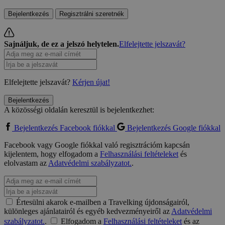
Bejelentkezés
Regisztrálni szeretnék
Sajnáljuk, de ez a jelszó helytelen.
Elfelejtette jelszavát?
Elfelejtette jelszavát?
Kérjen újat!
Bejelentkezés
A közösségi oldalán keresztül is bejelentkezhet:
Bejelentkezés Facebook fiókkal
Bejelentkezés Google fiókkal
Facebook vagy Google fiókkal való regisztrációm kapcsán
kijelentem, hogy elfogadom a
Felhasználási feltételeket
és
elolvastam az
Adatvédelmi szabályzatot.
.
Értesülni akarok e-mailben a Travelking újdonságairól,
különleges ajánlatairól és egyéb kedvezményeiről az
Adatvédelmi
szabályzatot.
.
Elfogadom a
Felhasználási feltételeket
és az