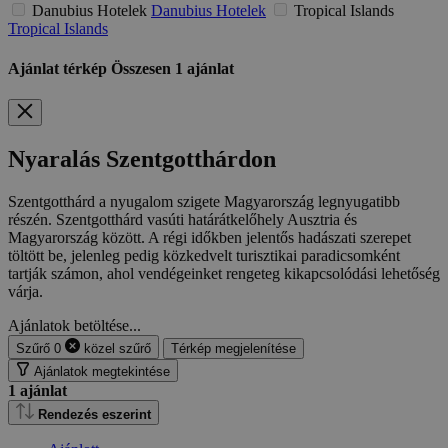
Danubius Hotelek
Danubius Hotelek
Tropical Islands
Tropical Islands
Ajánlat térkép
Összesen
1
ajánlat
Nyaralás Szentgotthárdon
Szentgotthárd a nyugalom szigete Magyarország legnyugatibb
részén. Szentgotthárd vasúti határátkelőhely Ausztria és
Magyarország között. A régi időkben jelentős hadászati szerepet
töltött be, jelenleg pedig közkedvelt turisztikai paradicsomként
tartják számon, ahol vendégeinket rengeteg kikapcsolódási lehetőség
várja.
Ajánlatok betöltése...
Szűrő
0
közel
szűrő
Térkép megjelenítése
Ajánlatok megtekintése
1
ajánlat
Rendezés eszerint