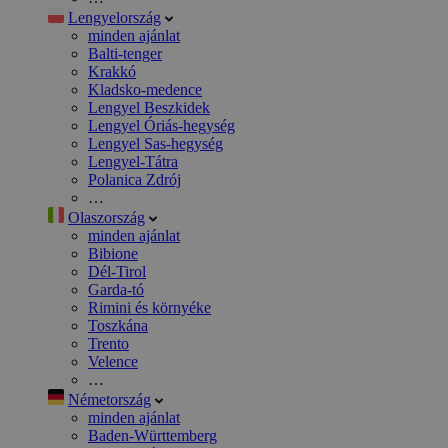
Lengyelország
minden ajánlat
Balti-tenger
Krakkó
Kladsko-medence
Lengyel Beszkidek
Lengyel Óriás-hegység
Lengyel Sas-hegység
Lengyel-Tátra
Polanica Zdrój
…
Olaszország
minden ajánlat
Bibione
Dél-Tirol
Garda-tó
Rimini és környéke
Toszkána
Trento
Velence
…
Németország
minden ajánlat
Baden-Württemberg