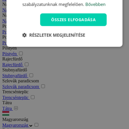
szabályzatunknak megfelelően.
Bővebben
Nagy-Fátra
Nagy-Fátra
Nagymegyer
ÖSSZES ELFOGADÁSA
Nagymegyer
Podhajska
Podhajska
RÉSZLETEK MEGJELENÍTÉSE
Pozsony
Pozsony
Pöstyén
Pöstyén
Rajecfürdő
Rajecfürdő
Stubnyafürdő
Stubnyafürdő
Szlovák paradicsom
Szlovák paradicsom
Trencsénteplic
Trencsénteplic
Tátra
Tátra
Magyarország
Magyarország