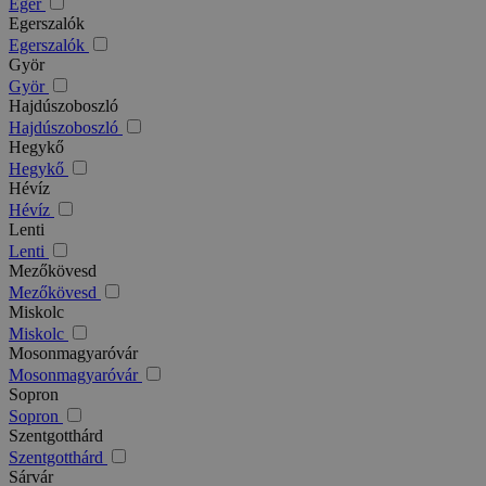
Eger
Egerszalók
Egerszalók
Györ
Györ
Hajdúszoboszló
Hajdúszoboszló
Hegykő
Hegykő
Hévíz
Hévíz
Lenti
Lenti
Mezőkövesd
Mezőkövesd
Miskolc
Miskolc
Mosonmagyaróvár
Mosonmagyaróvár
Sopron
Sopron
Szentgotthárd
Szentgotthárd
Sárvár