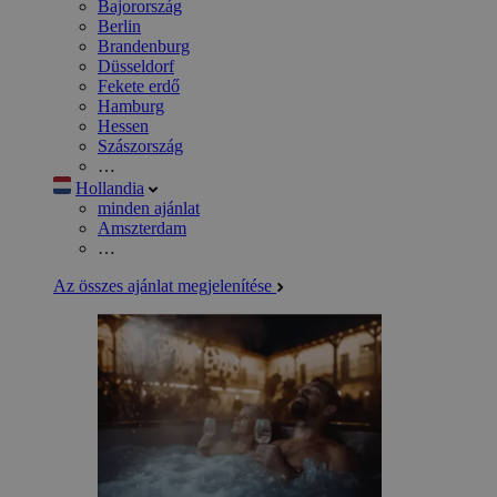
Bajorország
Berlin
Brandenburg
Düsseldorf
Fekete erdő
Hamburg
Hessen
Szászország
…
Hollandia
minden ajánlat
Amszterdam
…
Az összes ajánlat megjelenítése