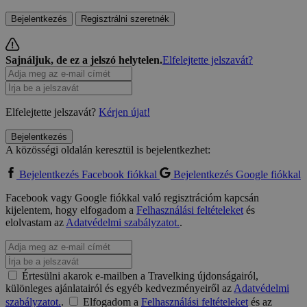
Bejelentkezés
Regisztrálni szeretnék
Sajnáljuk, de ez a jelszó helytelen.
Elfelejtette jelszavát?
Elfelejtette jelszavát?
Kérjen újat!
Bejelentkezés
A közösségi oldalán keresztül is bejelentkezhet:
Bejelentkezés Facebook fiókkal
Bejelentkezés Google fiókkal
Facebook vagy Google fiókkal való regisztrációm kapcsán
kijelentem, hogy elfogadom a
Felhasználási feltételeket
és
elolvastam az
Adatvédelmi szabályzatot.
.
Értesülni akarok e-mailben a Travelking újdonságairól,
különleges ajánlatairól és egyéb kedvezményeiről az
Adatvédelmi
szabályzatot.
.
Elfogadom a
Felhasználási feltételeket
és az