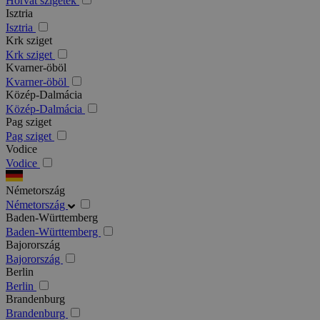
Horvát szigetek
Isztria
Isztria
Krk sziget
Krk sziget
Kvarner-öböl
Kvarner-öböl
Közép-Dalmácia
Közép-Dalmácia
Pag sziget
Pag sziget
Vodice
Vodice
Németország
Németország
Baden-Württemberg
Baden-Württemberg
Bajorország
Bajorország
Berlin
Berlin
Brandenburg
Brandenburg