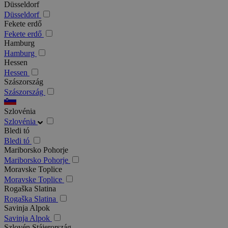
Düsseldorf
Düsseldorf
Fekete erdő
Fekete erdő
Hamburg
Hamburg
Hessen
Hessen
Szászország
Szászország
Szlovénia
Szlovénia
Bledi tó
Bledi tó
Mariborsko Pohorje
Mariborsko Pohorje
Moravske Toplice
Moravske Toplice
Rogaška Slatina
Rogaška Slatina
Savinja Alpok
Savinja Alpok
Szlovén Stájerország