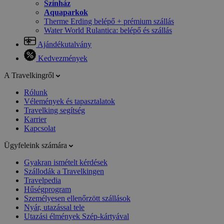
Színház
Aquaparkok
Therme Erding belépő + prémium szállás
Water World Rulantica: belépő és szállás
Ajándékutalvány
Kedvezmények
A Travelkingről
Rólunk
Vélemények és tapasztalatok
Travelking segítség
Karrier
Kapcsolat
Ügyfeleink számára
Gyakran ismételt kérdések
Szállodák a Travelkingen
Travelpedia
Hűségprogram
Személyesen ellenőrzött szállások
Nyár, utazással tele
Utazási élmények Szép-kártyával