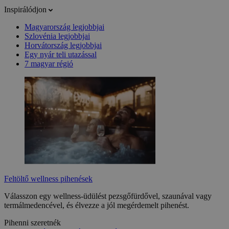
Inspirálódjon
Magyarország legjobbjai
Szlovénia legjobbjai
Horvátország legjobbjai
Egy nyár teli utazással
7 magyar régió
Feltöltő wellness pihenések
Válasszon egy wellness-üdülést pezsgőfürdővel, szaunával vagy
termálmedencével, és élvezze a jól megérdemelt pihenést.
Pihenni szeretnék