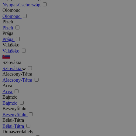
Nyugat-Csehország
Olomouc
Olomouc
Plzeň
Plzeň
Prága
Prága
Valašsko
Valašsko
Szlovákia
Szlovákia
Alacsony-Tátra
Alacsony-Tátra
Árva
Árva
Bajmóc
Bajmóc
Besenyőfalu
Besenyőfalu
Bélai-Tátra
Bélai-Tátra
Dunaszerdahely