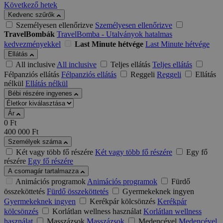
Következő hetek
Kedvenc szűrők
Személyesen ellenőrizve
Személyesen ellenőrizve
TravelBombák
TravelBomba - Utalványok hatalmas
kedvezményekkel
Last Minute hétvége
Last Minute hétvége
Ellátás
All inclusive
All inclusive
Teljes ellátás
Teljes ellátás
Félpanziós ellátás
Félpanziós ellátás
Reggeli
Reggeli
Ellátás
nélkül
Ellátás nélkül
Bébi részére ingyenes
Ár
0
Ft
400 000
Ft
Személyek száma
Két vagy több fő részére
Két vagy több fő részére
Egy fő
részére
Egy fő részére
A csomagár tartalmazza
Animációs programok
Animációs programok
Fürdő
összeköttetés
Fürdő összeköttetés
Gyermekeknek ingyen
Gyermekeknek ingyen
Kerékpár kölcsönzés
Kerékpár
kölcsönzés
Korlátlan wellness használat
Korlátlan wellness
használat
Masszázsok
Masszázsok
Medencével
Medencével