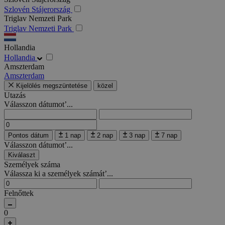
Szlovén Stájerország
Triglav Nemzeti Park
Triglav Nemzeti Park
Hollandia
Hollandia
Amszterdam
Amszterdam
Kijelölés megszüntetése
közel
Utazás
Válasszon dátumot’...
Pontos dátum
1 nap
2 nap
3 nap
7 nap
Válasszon dátumot’...
Kiválaszt
Személyek száma
Válassza ki a személyek számát’...
Felnőttek
0