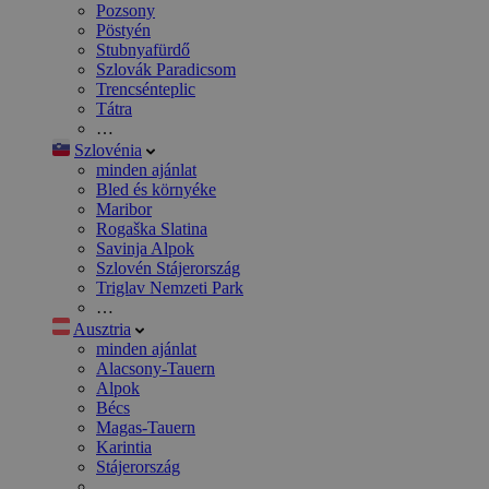
Pozsony
Pöstyén
Stubnyafürdő
Szlovák Paradicsom
Trencsénteplic
Tátra
…
Szlovénia
minden ajánlat
Bled és környéke
Maribor
Rogaška Slatina
Savinja Alpok
Szlovén Stájerország
Triglav Nemzeti Park
…
Ausztria
minden ajánlat
Alacsony-Tauern
Alpok
Bécs
Magas-Tauern
Karintia
Stájerország
…