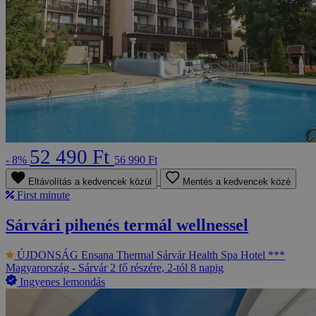
52 490 Ft
- 8%
56 990 Ft
Eltávolítás a kedvencek közül
Mentés a kedvencek közé
First minute
Sárvári pihenés termál wellnessel
ÚJDONSÁG
Ensana Thermal Sárvár Health Spa Hotel ***
Magyarország - Sárvár
2 fő részére, 2-tól 8 napig
Ingyenes lemondás