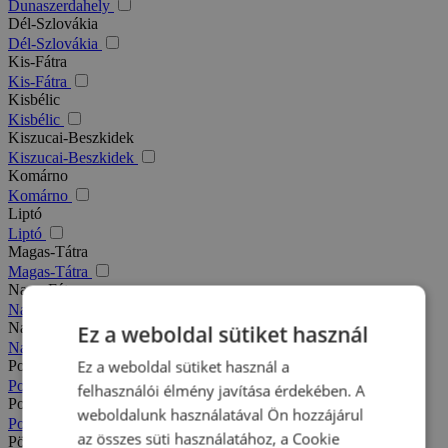
Dunaszerdahely
Dél-Szlovákia
Dél-Szlovákia
Kis-Fátra
Kis-Fátra
Kisbélic
Kisbélic
Kiszucai-Beszkidek
Kiszucai-Beszkidek
Komárno
Komárno
Liptó
Liptó
Magas-Tátra
Magas-Tátra
Nagy-Fátra
Nagy-Fátra
Nagymegyer
Ez a weboldal sütiket használ
Nagymegyer
Ez a weboldal sütiket használ a
Podhajska
Podhajska
felhasználói élmény javítása érdekében. A
Pozsony
weboldalunk használatával Ön hozzájárul
Pozsony
az összes süti használatához, a Cookie
Pöstyén