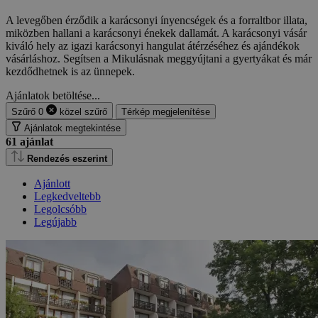
A levegőben érződik a karácsonyi ínyencségek és a forraltbor illata,
miközben hallani a karácsonyi énekek dallamát. A karácsonyi vásár
kiváló hely az igazi karácsonyi hangulat átérzéséhez és ajándékok
vásárláshoz. Segítsen a Mikulásnak meggyújtani a gyertyákat és már
kezdődhetnek is az ünnepek.
Ajánlatok betöltése...
Szűrő
0
közel
szűrő
Térkép megjelenítése
Ajánlatok megtekintése
61
ajánlat
Rendezés eszerint
Ajánlott
Legkedveltebb
Legolcsóbb
Legújabb