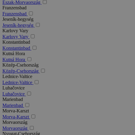
Észak-Morvaország
Franzensbad
Franzensbad
Jeseník-hegység
Jeseník-hegység
Karlovy Vary
Karlovy Vary
Konstantinbad
Konstantinbad
Kutná Hora
Kutná Hora
Közép-Csehország
Közép-Csehország
Lednice-Valtice
Lednice-Valtice
Luhačovice
Luhačovice
Marienbad
Marienbad
Morva-Karszt
Morva-Karszt
Morvaország
Morvaország
Nyugat-Csehország