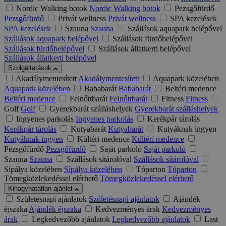
Nordic Walking botok
Nordic Walking botok
Pezsgőfürdő
Pezsgőfürdő
Privát wellness
Privát wellness
SPA kezelések
SPA kezelések
Szauna
Szauna
Szállások aquapark belépővel
Szállások aquapark belépővel
Szállások fürdőbelépővel
Szállások fürdőbelépővel
Szállások állatkerti belépővel
Szállások állatkerti belépővel
Szolgáltatások
Akadálymentesített
Akadálymentesített
Aquapark közelében
Aquapark közelében
Bababarát
Bababarát
Beltéri medence
Beltéri medence
Felnőttbarát
Felnőttbarát
Fitness
Fitness
Golf
Golf
Gyerekbarát szálláshelyek
Gyerekbarát szálláshelyek
Ingyenes parkolás
Ingyenes parkolás
Kerékpár tárolás
Kerékpár tárolás
Kutyabarát
Kutyabarát
Kutyáknak ingyen
Kutyáknak ingyen
Kültéri medence
Kültéri medence
Pezsgőfürdő
Pezsgőfürdő
Saját parkoló
Saját parkoló
Szauna
Szauna
Szállások sítárolóval
Szállások sítárolóval
Sípálya közelében
Sípálya közelében
Tóparton
Tóparton
Tömegközlekedéssel elérhető
Tömegközlekedéssel elérhető
Kihagyhatatlan ajánlat
Születésnapi ajánlatok
Születésnapi ajánlatok
Ajándék
éjszaka
Ajándék éjszaka
Kedvezményes árak
Kedvezményes
árak
Legkedvezőbb ajánlatok
Legkedvezőbb ajánlatok
Last