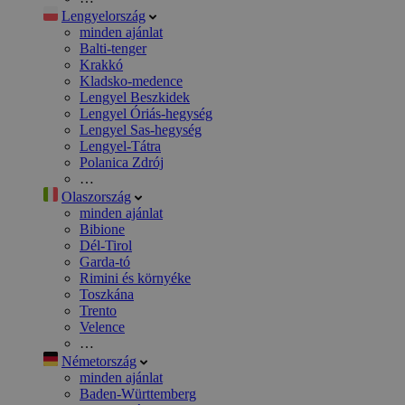
Lengyelország
minden ajánlat
Balti-tenger
Krakkó
Kladsko-medence
Lengyel Beszkidek
Lengyel Óriás-hegység
Lengyel Sas-hegység
Lengyel-Tátra
Polanica Zdrój
…
Olaszország
minden ajánlat
Bibione
Dél-Tirol
Garda-tó
Rimini és környéke
Toszkána
Trento
Velence
…
Németország
minden ajánlat
Baden-Württemberg