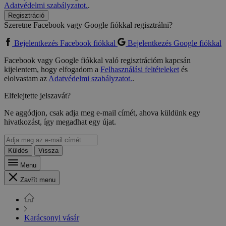
Adatvédelmi szabályzatot.
.
Regisztráció
Szeretne Facebook vagy Google fiókkal regisztrálni?
Bejelentkezés Facebook fiókkal
Bejelentkezés Google fiókkal
Facebook vagy Google fiókkal való regisztrációm kapcsán
kijelentem, hogy elfogadom a
Felhasználási feltételeket
és
elolvastam az
Adatvédelmi szabályzatot.
.
Elfelejtette jelszavát?
Ne aggódjon, csak adja meg e-mail címét, ahova küldünk egy
hivatkozást, így megadhat egy újat.
Küldés
Vissza
Menu
Zavřít menu
Karácsonyi vásár