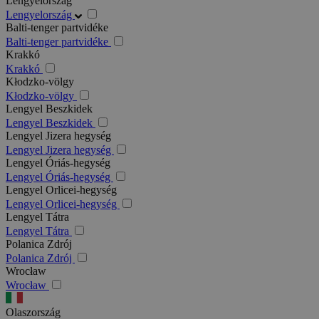
Lengyelország
Lengyelország
Balti-tenger partvidéke
Balti-tenger partvidéke
Krakkó
Krakkó
Kłodzko-völgy
Kłodzko-völgy
Lengyel Beszkidek
Lengyel Beszkidek
Lengyel Jizera hegység
Lengyel Jizera hegység
Lengyel Óriás-hegység
Lengyel Óriás-hegység
Lengyel Orlicei-hegység
Lengyel Orlicei-hegység
Lengyel Tátra
Lengyel Tátra
Polanica Zdrój
Polanica Zdrój
Wrocław
Wrocław
Olaszország