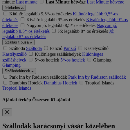
minute
Last minute
Last Minute hétvége
Last Minute hétvége
értékelés
Kitűnő: legalább 9,5*-os értékelés
Kitűnő: legalább 9,5*-os
értékelés
Kiváló: legalább 9*-os értékelés
Kiváló: legalább 9*-os
értékelés
Nagyon jó: legalább 8,5*-os értékelés
Nagyon jó:
legalább 8,5*-os értékelés
Jó: legalább 8*-os értékelés
Jó:
legalább 8*-os értékelés
Szállás típusa
Szálloda
Szálloda
Panzió
Panzió
Kastélyszálló
Kastélyszálló
Különleges szálláshelyek
Különleges
szálláshelyek
5*-os hotelek
5*-os hotelek
Glamping
Glamping
Szállodaláncok
Park Inn by Radisson szállodák
Park Inn by Radisson szállodák
Danubius Hotelek
Danubius Hotelek
Tropical Islands
Tropical Islands
Ajánlat térkép
Összesen
61
ajánlat
Szállodák karácsonyi vásár közelében