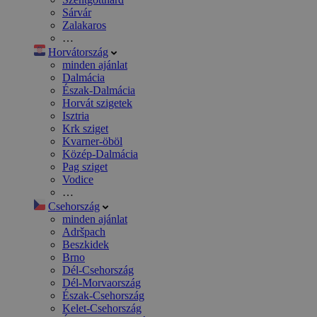
Sárvár
Zalakaros
…
Horvátország
minden ajánlat
Dalmácia
Észak-Dalmácia
Horvát szigetek
Isztria
Krk sziget
Kvarner-öböl
Közép-Dalmácia
Pag sziget
Vodice
…
Csehország
minden ajánlat
Adršpach
Beszkidek
Brno
Dél-Csehország
Dél-Morvaország
Észak-Csehország
Kelet-Csehország