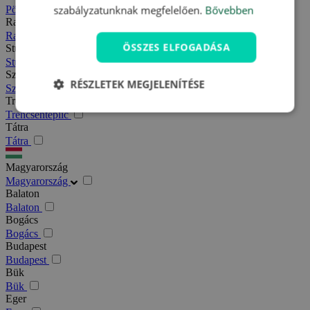
szabályzatunknak megfelelően.
Bővebben
Pöstyén
Rajecfürdő
Rajecfürdő
ÖSSZES ELFOGADÁSA
Stubnyafürdő
Stubnyafürdő
Szlovák paradicsom
RÉSZLETEK MEGJELENÍTÉSE
Szlovák paradicsom
Trencsénteplic
Trencsénteplic
Tátra
Tátra
Magyarország
Magyarország
Balaton
Balaton
Bogács
Bogács
Budapest
Budapest
Bük
Bük
Eger