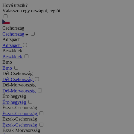
Hová utazik?
Válasszon egy országot, régiót...
Csehország
Csehország
Adrspach
Adrspach
Beszkidek
Beszkidek
Brno
Brno
Dél-Csehország
Dél-Csehország
Dél-Morvaország
Dél-Morvaország
Érc-hegység
Érc-hegység
Észak-Csehország
Észak-Csehország
Észak-Csehország
Észak-Csehország
Észak-Morvaország