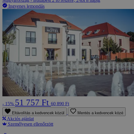
Magyarország - Budapest
2 fő részére, 2-tól 8 napig
Ingyenes lemondás
51 757 Ft
- 15%
60 890 Ft
Eltávolítás a kedvencek közül
Mentés a kedvencek közé
Akciós ajánlat
Személyesen ellenőrzött