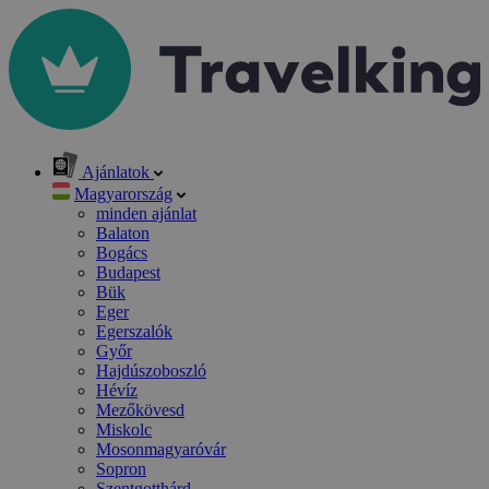
Ajánlatok
Magyarország
minden ajánlat
Balaton
Bogács
Budapest
Bük
Eger
Egerszalók
Győr
Hajdúszoboszló
Hévíz
Mezőkövesd
Miskolc
Mosonmagyaróvár
Sopron
Szentgotthárd