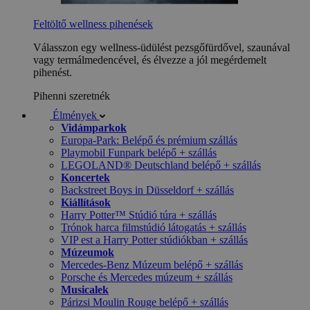
Feltöltő wellness pihenések
Válasszon egy wellness-üdülést pezsgőfürdővel, szaunával
vagy termálmedencével, és élvezze a jól megérdemelt
pihenést.
Pihenni szeretnék
Élmények
Vidámparkok
Europa-Park: Belépő és prémium szállás
Playmobil Funpark belépő + szállás
LEGOLAND® Deutschland belépő + szállás
Koncertek
Backstreet Boys in Düsseldorf + szállás
Kiállítások
Harry Potter™ Stúdió túra + szállás
Trónok harca filmstúdió látogatás + szállás
VIP est a Harry Potter stúdiókban + szállás
Múzeumok
Mercedes-Benz Múzeum belépő + szállás
Porsche és Mercedes múzeum + szállás
Musicalek
Párizsi Moulin Rouge belépő + szállás