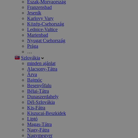
Észak-Morvaország
Franzensbad
Jeseník
Karlovy Vary
Közép-Csehország
Lednice-Valtice
Marienbad
Nyugat Csehország
Prága
…
Szlovákia
minden ajánlat
Alacsony-Tátra
Árva
Bajmóc
Besenyőfalu
Bélai-Tátra
Dunaszerdahely
Dél-Szlovákia
Kis-Fátra
Kiszucai-Beszkidek
Liptó
Magas-Tátra
Nagy-Fátra
Nagymegyer