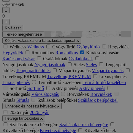
Gyermekek
0
Kiválaszt
Térkép megjelenítése
Kérjük, válassza ki a tartózkodás típusát
Wellness
Wellness
Gyógyfürdő
Gyógyfürdő
Hegyvidék
Hegyvidék
Romantikus
Romantikus
Karácsonyi vásár
Karácsonyi vásár
Családoknak
Családoknak
Nyugdíjasoknak
Nyugdíjasoknak
Síelés
Síelés
Tengerparti
üdülés
Tengerparti üdülés
Vízparti nyaralás
Vízparti nyaralás
Travelking PREMIUM
Travelking PREMIUM
Luxus pihenés
Luxus pihenés
Termálfürdő közelében
Termálfürdő közelében
Sörfürdő
Sörfürdő
Aktív pihenés
Aktív pihenés
Városlátogatás
Városlátogatás
Borvidékek
Borvidékek
Sífutás
Sífutás
Szállások belépőkkel
Szállások belépőkkel
Ünnepek és hosszú hétvégék
2026 nyár
2026 nyár
Hétvégi tartózkodás
Szállások erre a hétvégére
Szállások erre a hétvégére
Következő hétvége
Következő hétvége
Következő hetek