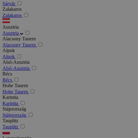
Sárvár
Zalakaros
Zalakaros
Ausztria
Ausztria
Alacsony Tauern
Alacsony Tauern
Alpok
Alpok
Alsó-Ausztria
Alsó-Ausztria
Bécs
Bécs
Hohe Tauern
Hohe Tauern
Karintia
Karintia
Stájerország
Stájerország
Tauplitz
Tauplitz