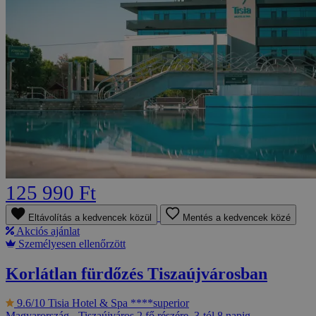
125 990 Ft
Eltávolítás a kedvencek közül
Mentés a kedvencek közé
Akciós ajánlat
Személyesen ellenőrzött
Korlátlan fürdőzés Tiszaújvárosban
9.6/10
Tisia Hotel & Spa ****superior
Magyarország - Tiszaújváros
2 fő részére, 3-tól 8 napig