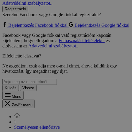
Adatvédelmi szabályzatot.
.
Regisztráció
Szeretne Facebook vagy Google fiókkal regisztrálni?
Bejelentkezés Facebook fiókkal
Bejelentkezés Google fiókkal
Facebook vagy Google fiókkal való regisztrációm kapcsán
kijelentem, hogy elfogadom a
Felhasználási feltételeket
és
elolvastam az
Adatvédelmi szabályzatot.
.
Elfelejtette jelszavát?
Ne aggódjon, csak adja meg e-mail címét, ahova küldünk egy
hivatkozást, így megadhat egy újat.
Küldés
Vissza
Menu
Zavřít menu
Személyesen ellenőrizve