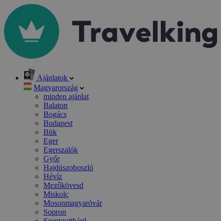
Ajánlatok
Magyarország
minden ajánlat
Balaton
Bogács
Budapest
Bük
Eger
Egerszalók
Győr
Hajdúszoboszló
Hévíz
Mezőkövesd
Miskolc
Mosonmagyaróvár
Sopron
Szentgotthárd