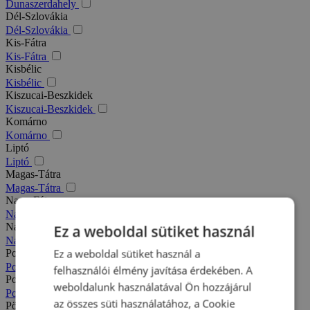
Dunaszerdahely
Dél-Szlovákia
Dél-Szlovákia
Kis-Fátra
Kis-Fátra
Kisbélic
Kisbélic
Kiszucai-Beszkidek
Kiszucai-Beszkidek
Komárno
Komárno
Liptó
Liptó
Magas-Tátra
Magas-Tátra
Nagy-Fátra
Nagy-Fátra
Nagymegyer
Ez a weboldal sütiket használ
Nagymegyer
Ez a weboldal sütiket használ a
Podhajska
Podhajska
felhasználói élmény javítása érdekében. A
Pozsony
weboldalunk használatával Ön hozzájárul
Pozsony
az összes süti használatához, a Cookie
Pöstyén