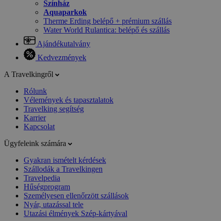
Színház
Aquaparkok
Therme Erding belépő + prémium szállás
Water World Rulantica: belépő és szállás
Ajándékutalvány
Kedvezmények
A Travelkingről
Rólunk
Vélemények és tapasztalatok
Travelking segítség
Karrier
Kapcsolat
Ügyfeleink számára
Gyakran ismételt kérdések
Szállodák a Travelkingen
Travelpedia
Hűségprogram
Személyesen ellenőrzött szállások
Nyár, utazással tele
Utazási élmények Szép-kártyával