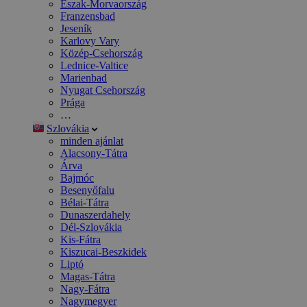
Észak-Morvaország
Franzensbad
Jeseník
Karlovy Vary
Közép-Csehország
Lednice-Valtice
Marienbad
Nyugat Csehország
Prága
…
Szlovákia
minden ajánlat
Alacsony-Tátra
Árva
Bajmóc
Besenyőfalu
Bélai-Tátra
Dunaszerdahely
Dél-Szlovákia
Kis-Fátra
Kiszucai-Beszkidek
Liptó
Magas-Tátra
Nagy-Fátra
Nagymegyer