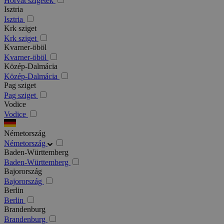
Horvát szigetek
Isztria
Isztria
Krk sziget
Krk sziget
Kvarner-öböl
Kvarner-öböl
Közép-Dalmácia
Közép-Dalmácia
Pag sziget
Pag sziget
Vodice
Vodice
Németország
Németország
Baden-Württemberg
Baden-Württemberg
Bajorország
Bajorország
Berlin
Berlin
Brandenburg
Brandenburg