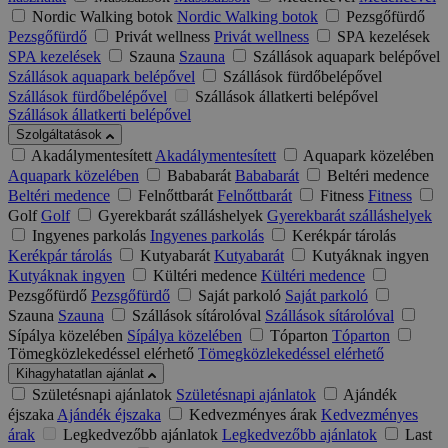
Nordic Walking botok
Nordic Walking botok
Pezsgőfürdő
Pezsgőfürdő
Privát wellness
Privát wellness
SPA kezelések
SPA kezelések
Szauna
Szauna
Szállások aquapark belépővel
Szállások aquapark belépővel
Szállások fürdőbelépővel
Szállások fürdőbelépővel
Szállások állatkerti belépővel
Szállások állatkerti belépővel
Szolgáltatások
Akadálymentesített
Akadálymentesített
Aquapark közelében
Aquapark közelében
Bababarát
Bababarát
Beltéri medence
Beltéri medence
Felnőttbarát
Felnőttbarát
Fitness
Fitness
Golf
Golf
Gyerekbarát szálláshelyek
Gyerekbarát szálláshelyek
Ingyenes parkolás
Ingyenes parkolás
Kerékpár tárolás
Kerékpár tárolás
Kutyabarát
Kutyabarát
Kutyáknak ingyen
Kutyáknak ingyen
Kültéri medence
Kültéri medence
Pezsgőfürdő
Pezsgőfürdő
Saját parkoló
Saját parkoló
Szauna
Szauna
Szállások sítárolóval
Szállások sítárolóval
Sípálya közelében
Sípálya közelében
Tóparton
Tóparton
Tömegközlekedéssel elérhető
Tömegközlekedéssel elérhető
Kihagyhatatlan ajánlat
Születésnapi ajánlatok
Születésnapi ajánlatok
Ajándék
éjszaka
Ajándék éjszaka
Kedvezményes árak
Kedvezményes
árak
Legkedvezőbb ajánlatok
Legkedvezőbb ajánlatok
Last