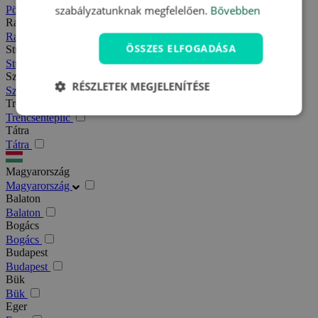
szabályzatunknak megfelelően.
Bővebben
Pöstyén
Rajecfürdő
Rajecfürdő
ÖSSZES ELFOGADÁSA
Stubnyafürdő
Stubnyafürdő
Szlovák paradicsom
RÉSZLETEK MEGJELENÍTÉSE
Szlovák paradicsom
Trencsénteplic
Trencsénteplic
Tátra
Tátra
Magyarország
Magyarország
Balaton
Balaton
Bogács
Bogács
Budapest
Budapest
Bük
Bük
Eger