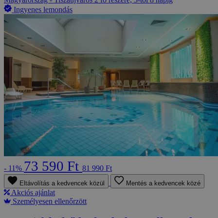
Ingyenes lemondás
73 590 Ft
- 11%
81 990 Ft
Eltávolítás a kedvencek közül
Mentés a kedvencek közé
Akciós ajánlat
Személyesen ellenőrzött