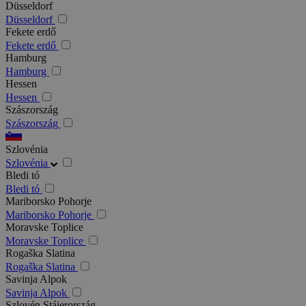
Düsseldorf
Düsseldorf
Fekete erdő
Fekete erdő
Hamburg
Hamburg
Hessen
Hessen
Szászország
Szászország
Szlovénia
Szlovénia
Bledi tó
Bledi tó
Mariborsko Pohorje
Mariborsko Pohorje
Moravske Toplice
Moravske Toplice
Rogaška Slatina
Rogaška Slatina
Savinja Alpok
Savinja Alpok
Szlovén Stájerország