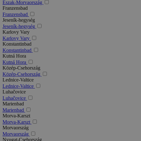
Észak-Morvaország
Franzensbad
Franzensbad
Jeseník-hegység
Jeseník-hegység
Karlovy Vary
Karlovy Vary
Konstantinbad
Konstantinbad
Kutná Hora
Kutná Hora
Közép-Csehország
Közép-Csehország
Lednice-Valtice
Lednice-Valtice
Luhačovice
Luhačovice
Marienbad
Marienbad
Morva-Karszt
Morva-Karszt
Morvaország
Morvaország
Nyugat-Csehország