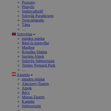
Pozsony
Pöstyén
Stubnyafürdő
Szlovák Paradicsom
Trencsénteplic
Tátra
…
Szlovénia
minden ajánlat
Bled és környéke
Maribor
Rogaška Slatina
Savinja Alpok
Szlovén Stájerország
Triglav Nemzeti Park
…
Ausztria
minden ajánlat
Alacsony-Tauern
Alpok
Bécs
Magas-Tauern
Karintia
Stájerország
…