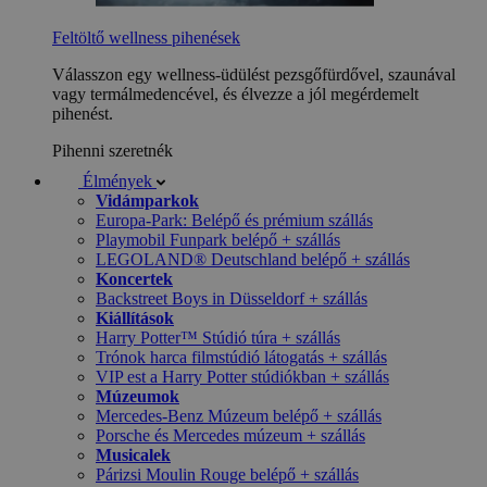
Feltöltő wellness pihenések
Válasszon egy wellness-üdülést pezsgőfürdővel, szaunával
vagy termálmedencével, és élvezze a jól megérdemelt
pihenést.
Pihenni szeretnék
Élmények
Vidámparkok
Europa-Park: Belépő és prémium szállás
Playmobil Funpark belépő + szállás
LEGOLAND® Deutschland belépő + szállás
Koncertek
Backstreet Boys in Düsseldorf + szállás
Kiállítások
Harry Potter™ Stúdió túra + szállás
Trónok harca filmstúdió látogatás + szállás
VIP est a Harry Potter stúdiókban + szállás
Múzeumok
Mercedes-Benz Múzeum belépő + szállás
Porsche és Mercedes múzeum + szállás
Musicalek
Párizsi Moulin Rouge belépő + szállás