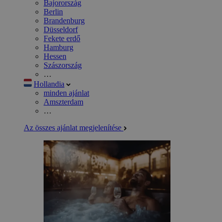
Bajorország
Berlin
Brandenburg
Düsseldorf
Fekete erdő
Hamburg
Hessen
Szászország
…
Hollandia
minden ajánlat
Amszterdam
…
Az összes ajánlat megjelenítése