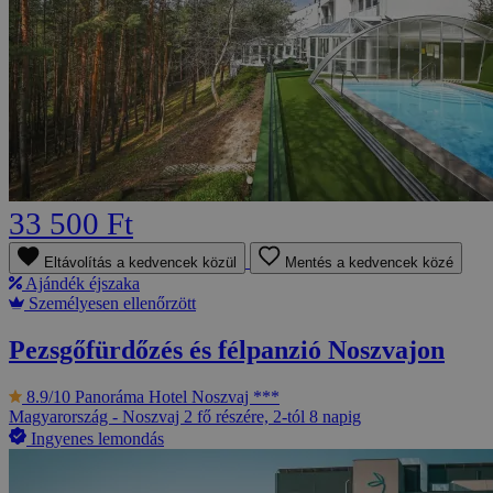
33 500 Ft
Eltávolítás a kedvencek közül
Mentés a kedvencek közé
Ajándék éjszaka
Személyesen ellenőrzött
Pezsgőfürdőzés és félpanzió Noszvajon
8.9/10
Panoráma Hotel Noszvaj ***
Magyarország - Noszvaj
2 fő részére, 2-tól 8 napig
Ingyenes lemondás