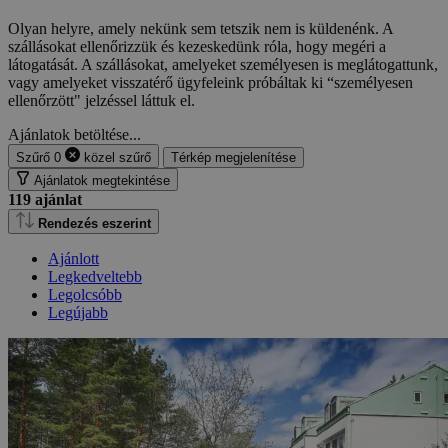
Olyan helyre, amely nekünk sem tetszik nem is küldenénk. A
szállásokat ellenőrizzük és kezeskedünk róla, hogy megéri a
látogatását. A szállásokat, amelyeket személyesen is meglátogattunk,
vagy amelyeket visszatérő ügyfeleink próbáltak ki “személyesen
ellenőrzött" jelzéssel láttuk el.
Ajánlatok betöltése...
Szűrő
0
közel
szűrő
Térkép megjelenítése
Ajánlatok megtekintése
119
ajánlat
Rendezés eszerint
Ajánlott
Legkedveltebb
Legolcsóbb
Legújabb