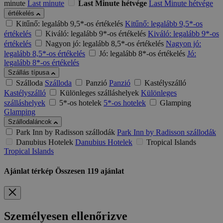
minute
Last minute
Last Minute hétvége
Last Minute hétvége
értékelés
Kitűnő: legalább 9,5*-os értékelés
Kitűnő: legalább 9,5*-os
értékelés
Kiváló: legalább 9*-os értékelés
Kiváló: legalább 9*-os
értékelés
Nagyon jó: legalább 8,5*-os értékelés
Nagyon jó:
legalább 8,5*-os értékelés
Jó: legalább 8*-os értékelés
Jó:
legalább 8*-os értékelés
Szállás típusa
Szálloda
Szálloda
Panzió
Panzió
Kastélyszálló
Kastélyszálló
Különleges szálláshelyek
Különleges
szálláshelyek
5*-os hotelek
5*-os hotelek
Glamping
Glamping
Szállodaláncok
Park Inn by Radisson szállodák
Park Inn by Radisson szállodák
Danubius Hotelek
Danubius Hotelek
Tropical Islands
Tropical Islands
Ajánlat térkép
Összesen
119
ajánlat
Személyesen ellenőrizve