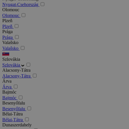
Nyugat-Csehország
Olomouc
Olomouc
Plzeň
Plzeň
Prága
Prága
Valašsko
Valašsko
Szlovákia
Szlovákia
Alacsony-Tátra
Alacsony-Tátra
Árva
Árva
Bajmóc
Bajmóc
Besenyőfalu
Besenyőfalu
Bélai-Tátra
Bélai-Tátra
Dunaszerdahely