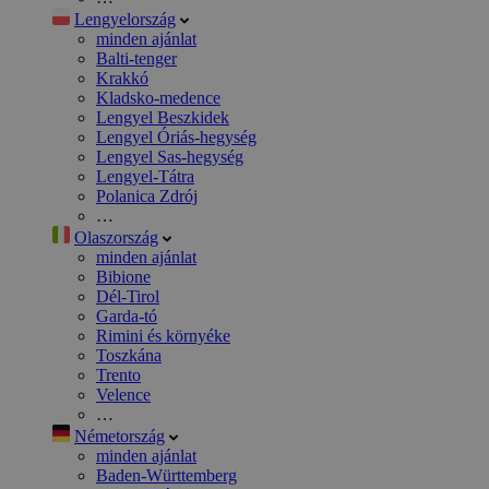
Lengyelország
minden ajánlat
Balti-tenger
Krakkó
Kladsko-medence
Lengyel Beszkidek
Lengyel Óriás-hegység
Lengyel Sas-hegység
Lengyel-Tátra
Polanica Zdrój
…
Olaszország
minden ajánlat
Bibione
Dél-Tirol
Garda-tó
Rimini és környéke
Toszkána
Trento
Velence
…
Németország
minden ajánlat
Baden-Württemberg