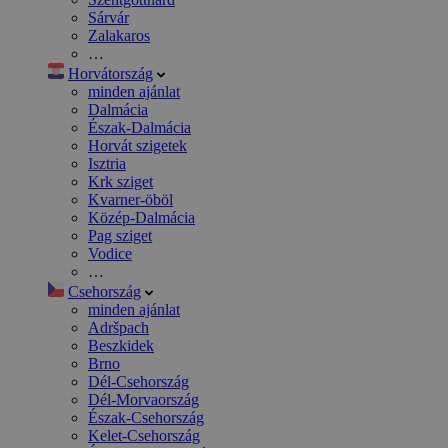
Sárvár
Zalakaros
…
Horvátország
minden ajánlat
Dalmácia
Észak-Dalmácia
Horvát szigetek
Isztria
Krk sziget
Kvarner-öböl
Közép-Dalmácia
Pag sziget
Vodice
…
Csehország
minden ajánlat
Adršpach
Beszkidek
Brno
Dél-Csehország
Dél-Morvaország
Észak-Csehország
Kelet-Csehország