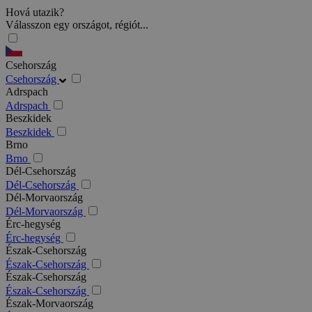
Hová utazik?
Válasszon egy országot, régiót...
Csehország
Csehország
Adrspach
Adrspach
Beszkidek
Beszkidek
Brno
Brno
Dél-Csehország
Dél-Csehország
Dél-Morvaország
Dél-Morvaország
Érc-hegység
Érc-hegység
Észak-Csehország
Észak-Csehország
Észak-Csehország
Észak-Csehország
Észak-Morvaország