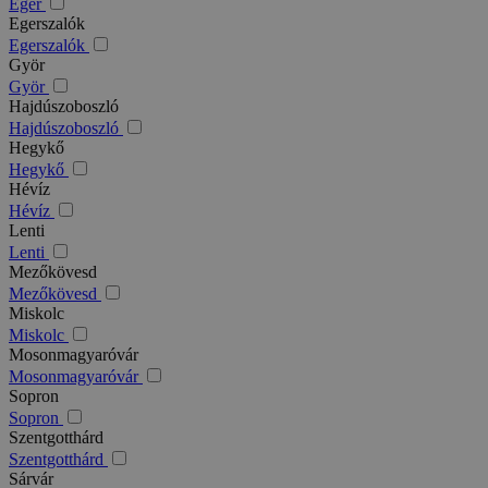
Eger
Egerszalók
Egerszalók
Györ
Györ
Hajdúszoboszló
Hajdúszoboszló
Hegykő
Hegykő
Hévíz
Hévíz
Lenti
Lenti
Mezőkövesd
Mezőkövesd
Miskolc
Miskolc
Mosonmagyaróvár
Mosonmagyaróvár
Sopron
Sopron
Szentgotthárd
Szentgotthárd
Sárvár