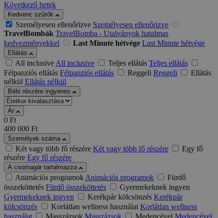
Következő hetek
Kedvenc szűrők
Személyesen ellenőrizve
Személyesen ellenőrizve
TravelBombák
TravelBomba - Utalványok hatalmas
kedvezményekkel
Last Minute hétvége
Last Minute hétvége
Ellátás
All inclusive
All inclusive
Teljes ellátás
Teljes ellátás
Félpanziós ellátás
Félpanziós ellátás
Reggeli
Reggeli
Ellátás
nélkül
Ellátás nélkül
Bébi részére ingyenes
Ár
0
Ft
400 000
Ft
Személyek száma
Két vagy több fő részére
Két vagy több fő részére
Egy fő
részére
Egy fő részére
A csomagár tartalmazza
Animációs programok
Animációs programok
Fürdő
összeköttetés
Fürdő összeköttetés
Gyermekeknek ingyen
Gyermekeknek ingyen
Kerékpár kölcsönzés
Kerékpár
kölcsönzés
Korlátlan wellness használat
Korlátlan wellness
használat
Masszázsok
Masszázsok
Medencével
Medencével