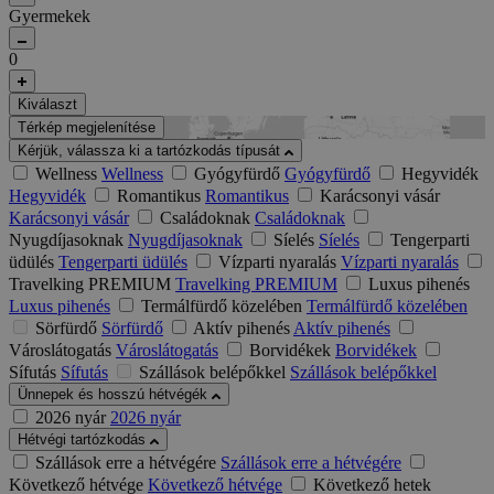
Gyermekek
0
Kiválaszt
Térkép megjelenítése
Kérjük, válassza ki a tartózkodás típusát
Wellness
Wellness
Gyógyfürdő
Gyógyfürdő
Hegyvidék
Hegyvidék
Romantikus
Romantikus
Karácsonyi vásár
Karácsonyi vásár
Családoknak
Családoknak
Nyugdíjasoknak
Nyugdíjasoknak
Síelés
Síelés
Tengerparti
üdülés
Tengerparti üdülés
Vízparti nyaralás
Vízparti nyaralás
Travelking PREMIUM
Travelking PREMIUM
Luxus pihenés
Luxus pihenés
Termálfürdő közelében
Termálfürdő közelében
Sörfürdő
Sörfürdő
Aktív pihenés
Aktív pihenés
Városlátogatás
Városlátogatás
Borvidékek
Borvidékek
Sífutás
Sífutás
Szállások belépőkkel
Szállások belépőkkel
Ünnepek és hosszú hétvégék
2026 nyár
2026 nyár
Hétvégi tartózkodás
Szállások erre a hétvégére
Szállások erre a hétvégére
Következő hétvége
Következő hétvége
Következő hetek