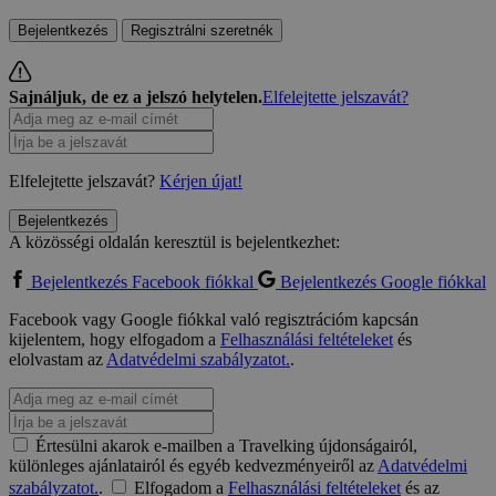
Bejelentkezés
Regisztrálni szeretnék
Sajnáljuk, de ez a jelszó helytelen.
Elfelejtette jelszavát?
Elfelejtette jelszavát?
Kérjen újat!
Bejelentkezés
A közösségi oldalán keresztül is bejelentkezhet:
Bejelentkezés Facebook fiókkal
Bejelentkezés Google fiókkal
Facebook vagy Google fiókkal való regisztrációm kapcsán
kijelentem, hogy elfogadom a
Felhasználási feltételeket
és
elolvastam az
Adatvédelmi szabályzatot.
.
Értesülni akarok e-mailben a Travelking újdonságairól,
különleges ajánlatairól és egyéb kedvezményeiről az
Adatvédelmi
szabályzatot.
.
Elfogadom a
Felhasználási feltételeket
és az