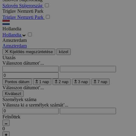
Szlovén Stájerország
Triglav Nemzeti Park
Triglav Nemzeti Park
Hollandia
Hollandia
Amszterdam
Amszterdam
Kijelölés megszüntetése
közel
Utazás
Válasszon dátumot’...
Pontos dátum
1 nap
2 nap
3 nap
7 nap
Válasszon dátumot’...
Kiválaszt
Személyek száma
Válassza ki a személyek számát’...
Felnőttek
0