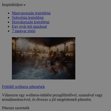
Inspirálódjon
Magyarország legjobbjai
Szlovénia legjobbjai
Horvátország legjobbjai
Egy nyár teli utazással
7 magyar régió
Feltöltő wellness pihenések
Válasszon egy wellness-üdülést pezsgőfürdővel, szaunával vagy
termálmedencével, és élvezze a jól megérdemelt pihenést.
Pihenni szeretnék