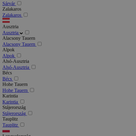
Sárvár
Zalakaros
Zalakaros
Ausztria
Ausztria
Alacsony Tauern
Alacsony Tauern
Alpok
Alpok
Alsó-Ausztria
Alsó-Ausztria
Bécs
Bécs
Hohe Tauern
Hohe Tauern
Karintia
Karintia
Stájerország
Stájerország
Tauplitz
Tauplitz