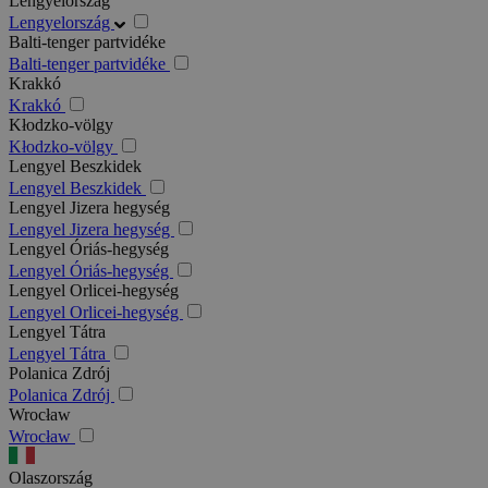
Lengyelország
Lengyelország
Balti-tenger partvidéke
Balti-tenger partvidéke
Krakkó
Krakkó
Kłodzko-völgy
Kłodzko-völgy
Lengyel Beszkidek
Lengyel Beszkidek
Lengyel Jizera hegység
Lengyel Jizera hegység
Lengyel Óriás-hegység
Lengyel Óriás-hegység
Lengyel Orlicei-hegység
Lengyel Orlicei-hegység
Lengyel Tátra
Lengyel Tátra
Polanica Zdrój
Polanica Zdrój
Wrocław
Wrocław
Olaszország