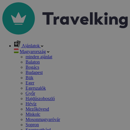
Ajánlatok
Magyarország
minden ajánlat
Balaton
Bogács
Budapest
Bük
Eger
Egerszalók
Győr
Hajdúszoboszló
Hévíz
Mezőkövesd
Miskolc
Mosonmagyaróvár
Sopron
Szentgotthárd