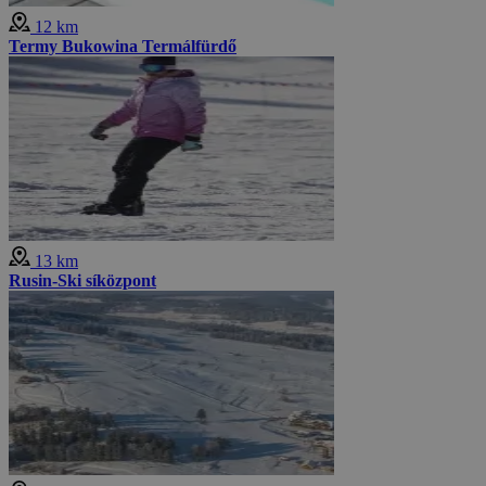
12 km
Termy Bukowina Termálfürdő
13 km
Rusin-Ski síközpont