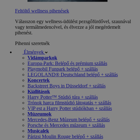
Feltöltő wellness pihenések
Válasszon egy wellness-üdülést pezsgőfürdővel, szaunával
vagy termálmedencével, és élvezze a jól megérdemelt
pihenést.
Pihenni szeretnék
Élmények
Vidámparkok
Europa-Park: Belépő és prémium szállás
Playmobil Funpark belépő + szállás
LEGOLAND® Deutschland belépő + szállás
Koncertek
Backstreet Boys in Düsseldorf + szállás
Kiállítások
Harry Potter™ Stúdió túra + szállás
Trónok harca filmstúdió látogatás + szállás
VIP est a Harry Potter stúdiókban + szállás
Múzeumok
Mercedes-Benz Múzeum belépő + szállás
Porsche és Mercedes múzeum + szállás
Musicalek
Párizsi Moulin Rouge belépő + szállás