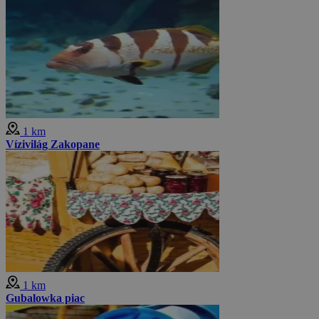
1 km
Vízivilág Zakopane
1 km
Gubalowka piac