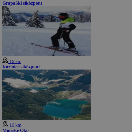
GrapaSki síközpont
16 km
Koziniec síközpont
16 km
Moriske Oko