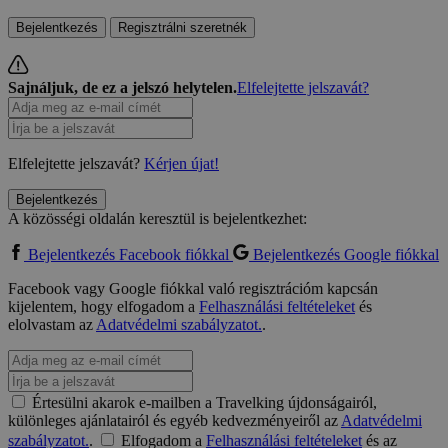
Bejelentkezés
Regisztrálni szeretnék
Sajnáljuk, de ez a jelszó helytelen.
Elfelejtette jelszavát?
Elfelejtette jelszavát?
Kérjen újat!
Bejelentkezés
A közösségi oldalán keresztül is bejelentkezhet:
Bejelentkezés Facebook fiókkal
Bejelentkezés Google fiókkal
Facebook vagy Google fiókkal való regisztrációm kapcsán
kijelentem, hogy elfogadom a
Felhasználási feltételeket
és
elolvastam az
Adatvédelmi szabályzatot.
.
Értesülni akarok e-mailben a Travelking újdonságairól,
különleges ajánlatairól és egyéb kedvezményeiről az
Adatvédelmi
szabályzatot.
.
Elfogadom a
Felhasználási feltételeket
és az