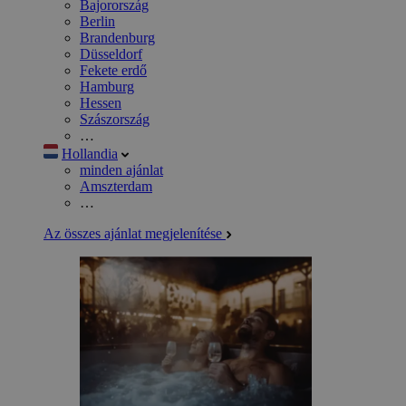
Bajorország
Berlin
Brandenburg
Düsseldorf
Fekete erdő
Hamburg
Hessen
Szászország
…
Hollandia
minden ajánlat
Amszterdam
…
Az összes ajánlat megjelenítése