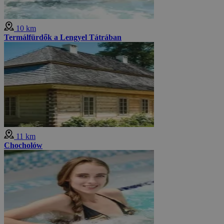
10 km
Termálfürdők a Lengyel Tátrában
11 km
Chocholów