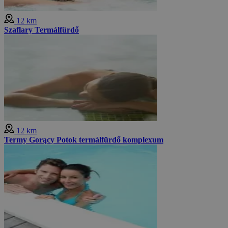
12 km
Szaflary Termálfürdő
12 km
Termy Gorący Potok termálfürdő komplexum