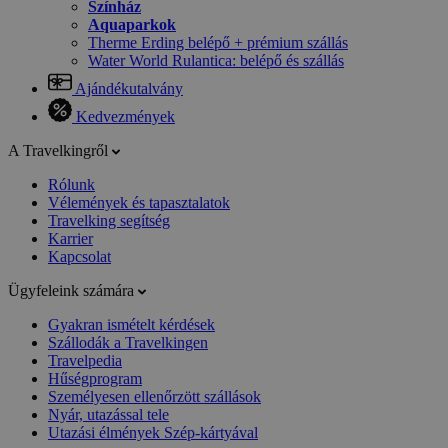
Színház
Aquaparkok
Therme Erding belépő + prémium szállás
Water World Rulantica: belépő és szállás
Ajándékutalvány
Kedvezmények
A Travelkingről
Rólunk
Vélemények és tapasztalatok
Travelking segítség
Karrier
Kapcsolat
Ügyfeleink számára
Gyakran ismételt kérdések
Szállodák a Travelkingen
Travelpedia
Hűségprogram
Személyesen ellenőrzött szállások
Nyár, utazással tele
Utazási élmények Szép-kártyával