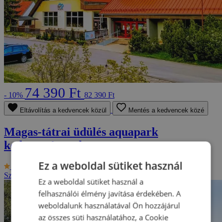
74 390 Ft
- 10%
82 390 Ft
Eltávolítás a kedvencek közül
Mentés a kedvencek közé
Magas-tátrai üdülés aquapark
kedvezménnyel
Ez a weboldal sütiket használ
9.5/10
Hotel Rysy ***
Szlovákia - Tátra
2 fő részére, 3-tól 8 napig
Ez a weboldal sütiket használ a
felhasználói élmény javítása érdekében. A
weboldalunk használatával Ön hozzájárul
az összes süti használatához, a Cookie