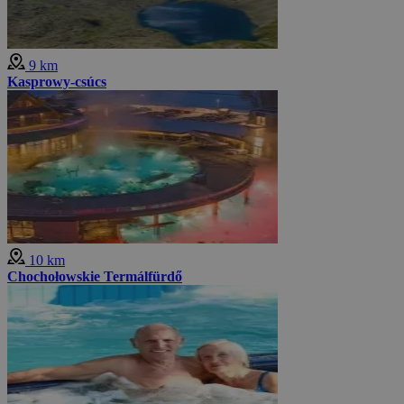
9 km
Kasprowy-csúcs
10 km
Chochołowskie Termálfürdő