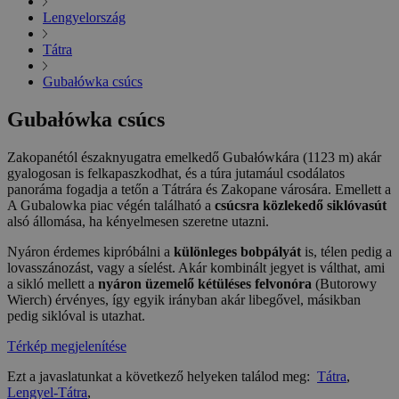
Lengyelország
Tátra
Gubałówka csúcs
Gubałówka csúcs
Zakopanétól északnyugatra emelkedő Gubałówkára (1123 m) akár
gyalogosan is felkapaszkodhat, és a túra jutamául csodálatos
panoráma fogadja a tetőn a Tátrára és Zakopane városára. Emellett a
A Gubalowka piac végén található a
csúcsra közlekedő siklóvasút
alsó állomása, ha kényelmesen szeretne utazni.
Nyáron érdemes kipróbálni a
különleges bobpályát
is, télen pedig a
lovasszánozást, vagy a síelést. Akár kombinált jegyet is válthat, ami
a sikló mellett a
nyáron üzemelő kétüléses felvonóra
(Butorowy
Wierch) érvényes, így egyik irányban akár libegővel, másikban
pedig siklóval is utazhat.
Térkép megjelenítése
Ezt a javaslatunkat a következő helyeken találod meg:
Tátra
,
Lengyel-Tátra
,