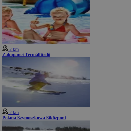
2 km
Zakopanei Termálfürdő
2 km
Polana Szymoszkowa Síközpont