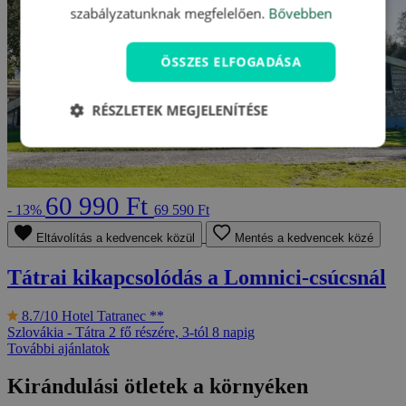
szabályzatunknak megfelelően.
Bővebben
ÖSSZES ELFOGADÁSA
RÉSZLETEK MEGJELENÍTÉSE
60 990 Ft
- 13%
69 590 Ft
Eltávolítás a kedvencek közül
Mentés a kedvencek közé
Tátrai kikapcsolódás a Lomnici-csúcsnál
8.7/10
Hotel Tatranec **
Szlovákia - Tátra
2 fő részére, 3-tól 8 napig
További ajánlatok
Kirándulási ötletek a környéken