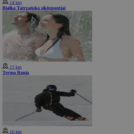
14 km
Białka Tatrzańska síközpontjai
15 km
Terma Bania
16 km