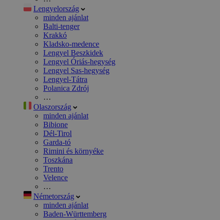
Lengyelország
minden ajánlat
Balti-tenger
Krakkó
Kladsko-medence
Lengyel Beszkidek
Lengyel Óriás-hegység
Lengyel Sas-hegység
Lengyel-Tátra
Polanica Zdrój
…
Olaszország
minden ajánlat
Bibione
Dél-Tirol
Garda-tó
Rimini és környéke
Toszkána
Trento
Velence
…
Németország
minden ajánlat
Baden-Württemberg