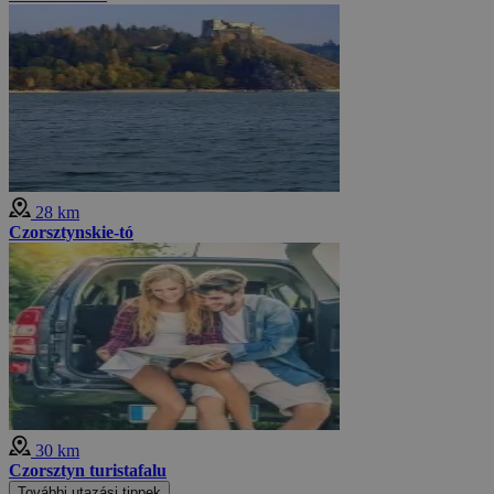
28 km
Czorsztynskie-tó
30 km
Czorsztyn turistafalu
További utazási tippek