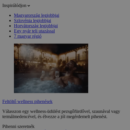
Inspirálódjon
Magyarország legjobbjai
Szlovénia legjobbjai
Horvátország legjobbjai
Egy nyár teli utazással
7 magyar régió
Feltöltő wellness pihenések
Válasszon egy wellness-üdülést pezsgőfürdővel, szaunával vagy
termálmedencével, és élvezze a jól megérdemelt pihenést.
Pihenni szeretnék