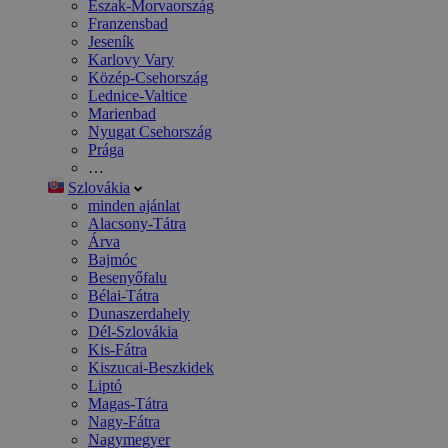
Észak-Morvaország
Franzensbad
Jeseník
Karlovy Vary
Közép-Csehország
Lednice-Valtice
Marienbad
Nyugat Csehország
Prága
…
Szlovákia
minden ajánlat
Alacsony-Tátra
Árva
Bajmóc
Besenyőfalu
Bélai-Tátra
Dunaszerdahely
Dél-Szlovákia
Kis-Fátra
Kiszucai-Beszkidek
Liptó
Magas-Tátra
Nagy-Fátra
Nagymegyer