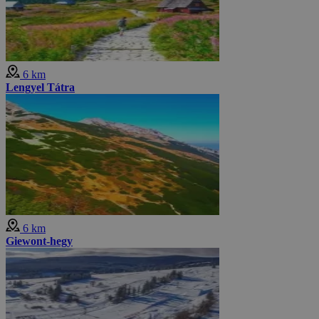
6 km
Lengyel Tátra
6 km
Giewont-hegy