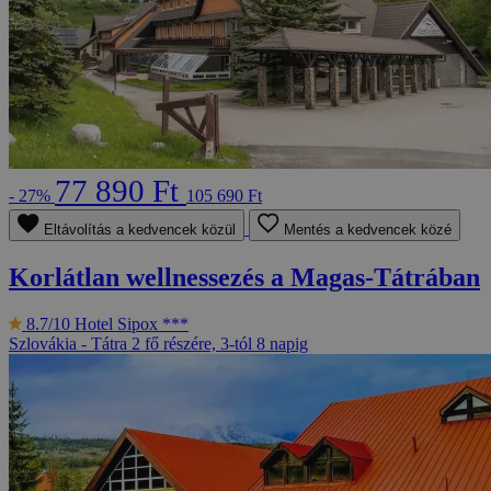
77 890 Ft
- 27%
105 690 Ft
Eltávolítás a kedvencek közül
Mentés a kedvencek közé
Korlátlan wellnessezés a Magas-Tátrában
8.7/10
Hotel Sipox ***
Szlovákia - Tátra
2 fő részére, 3-tól 8 napig