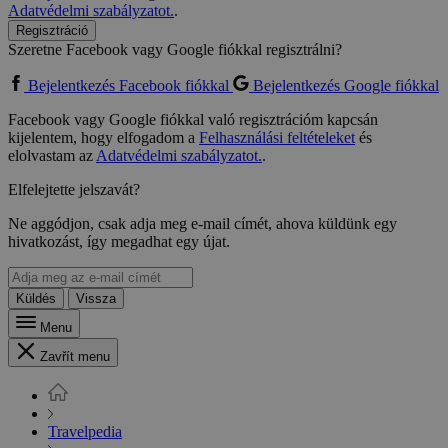
Adatvédelmi szabályzatot.
.
Regisztráció
Szeretne Facebook vagy Google fiókkal regisztrálni?
Bejelentkezés Facebook fiókkal
Bejelentkezés Google fiókkal
Facebook vagy Google fiókkal való regisztrációm kapcsán
kijelentem, hogy elfogadom a
Felhasználási feltételeket
és
elolvastam az
Adatvédelmi szabályzatot.
.
Elfelejtette jelszavát?
Ne aggódjon, csak adja meg e-mail címét, ahova küldünk egy
hivatkozást, így megadhat egy újat.
Küldés
Vissza
Menu
Zavřít menu
Travelpedia