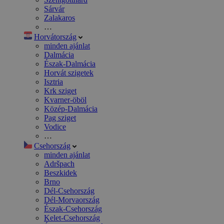
Sárvár
Zalakaros
…
Horvátország
minden ajánlat
Dalmácia
Észak-Dalmácia
Horvát szigetek
Isztria
Krk sziget
Kvarner-öböl
Közép-Dalmácia
Pag sziget
Vodice
…
Csehország
minden ajánlat
Adršpach
Beszkidek
Brno
Dél-Csehország
Dél-Morvaország
Észak-Csehország
Kelet-Csehország