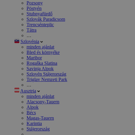
Pozsony
Pöstyén
Stubnyafürdő
Szlovák Paradicsom
Trencsénteplic
Tátra
…
Szlovénia
minden ajánlat
Bled és környéke
Maribor
Rogaška Slatina
Savinja Alpok
Szlovén Stájerország
Triglav Nemzeti Park
…
Ausztria
minden ajánlat
Alacsony-Tauern
Alpok
Bécs
Magas-Tauern
Karintia
Stájerország
…