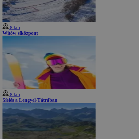
8 km
Witów síközpont
8 km
Síelés a Lengyel-Tátrában