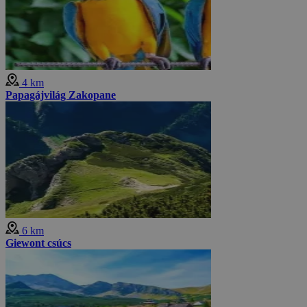
4 km
Papagájvilág Zakopane
6 km
Giewont csúcs