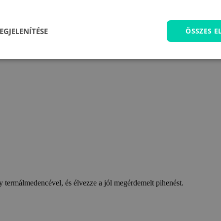
EGJELENÍTÉSE
ÖSSZES 
 termálmedencével, és élvezze a jól megérdemelt pihenést.