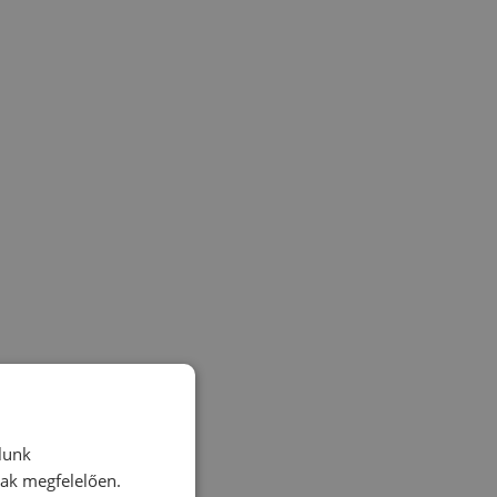
lunk
nak megfelelően.