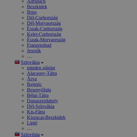
Adršpach
Beszkidek
Brno
Dél-Csehország
Dél-Morvaország
Észak-Csehország
Kelet-Csehország
Észak-Morvaország
Franzensbad
Jeseník
…
Szlovákia
minden ajánlat
Alacsony-Tátra
Árva
Bajmóc
Besenyőfalu
Bélai-Tátra
Dunaszerdahely
Dél-Szlovákia
Kis-Fátra
Kiszucai-Beszkidek
Liptó
…
Szlovénia