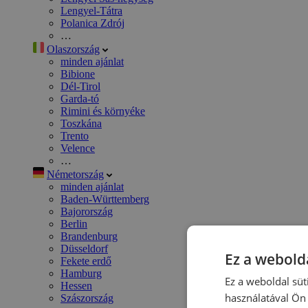
Lengyel-Tátra
Polanica Zdrój
…
Olaszország
minden ajánlat
Bibione
Dél-Tirol
Garda-tó
Rimini és környéke
Toszkána
Trento
Velence
…
Németország
minden ajánlat
Baden-Württemberg
Bajorország
Berlin
Brandenburg
Düsseldorf
Ez a webolda
Fekete erdő
Hamburg
Ez a weboldal süt
Hessen
használatával Ön 
Szászország