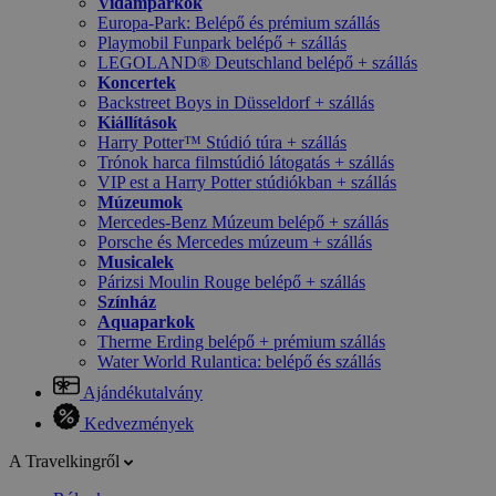
Vidámparkok
Europa-Park: Belépő és prémium szállás
Playmobil Funpark belépő + szállás
LEGOLAND® Deutschland belépő + szállás
Koncertek
Backstreet Boys in Düsseldorf + szállás
Kiállítások
Harry Potter™ Stúdió túra + szállás
Trónok harca filmstúdió látogatás + szállás
VIP est a Harry Potter stúdiókban + szállás
Múzeumok
Mercedes-Benz Múzeum belépő + szállás
Porsche és Mercedes múzeum + szállás
Musicalek
Párizsi Moulin Rouge belépő + szállás
Színház
Aquaparkok
Therme Erding belépő + prémium szállás
Water World Rulantica: belépő és szállás
Ajándékutalvány
Kedvezmények
A Travelkingről