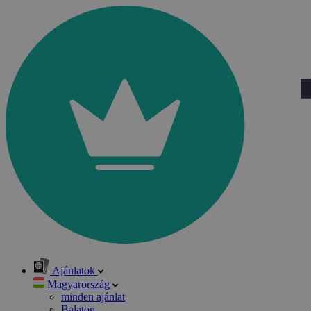
Ajánlatok
Magyarország
minden ajánlat
Balaton