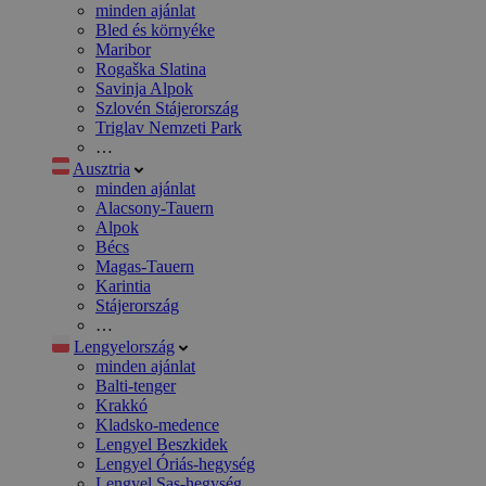
minden ajánlat
Bled és környéke
Maribor
Rogaška Slatina
Savinja Alpok
Szlovén Stájerország
Triglav Nemzeti Park
…
Ausztria
minden ajánlat
Alacsony-Tauern
Alpok
Bécs
Magas-Tauern
Karintia
Stájerország
…
Lengyelország
minden ajánlat
Balti-tenger
Krakkó
Kladsko-medence
Lengyel Beszkidek
Lengyel Óriás-hegység
Lengyel Sas-hegység