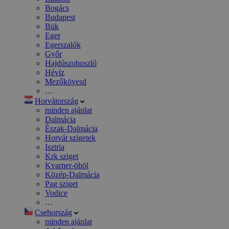
Bogács
Budapest
Bük
Eger
Egerszalók
Győr
Hajdúszoboszló
Hévíz
Mezőkövesd
…
Horvátország
minden ajánlat
Dalmácia
Észak-Dalmácia
Horvát szigetek
Isztria
Krk sziget
Kvarner-öböl
Közép-Dalmácia
Pag sziget
Vodice
…
Csehország
minden ajánlat