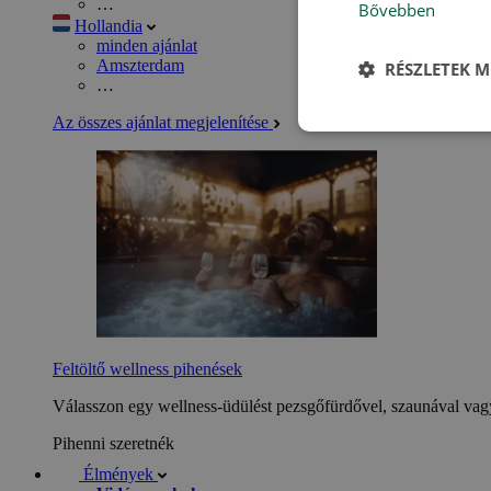
…
Bővebben
Hollandia
minden ajánlat
Amszterdam
RÉSZLETEK M
…
Az összes ajánlat megjelenítése
Feltöltő wellness pihenések
Válasszon egy wellness-üdülést pezsgőfürdővel, szaunával vagy
Pihenni szeretnék
Élmények