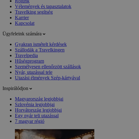
Rólunk
Vélemények és tapasztalatok
Travelking segítség
Karrier
Kapcsolat
Ügyfeleink számára
Gyakran ismételt kérdések
Szállodák a Travelkingen
Travelpedia
Hűségprogram
Személyesen ellenőrzött szállások
Nyár, utazással tele
Utazási élmények Szép-kártyával
Inspirálódjon
Magyarország legjobbjai
Szlovénia legjobbjai
Horvátország legjobbjai
Egy nyár teli utazással
7 magyar régió