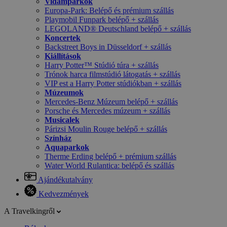
Vidámparkok
Europa-Park: Belépő és prémium szállás
Playmobil Funpark belépő + szállás
LEGOLAND® Deutschland belépő + szállás
Koncertek
Backstreet Boys in Düsseldorf + szállás
Kiállítások
Harry Potter™ Stúdió túra + szállás
Trónok harca filmstúdió látogatás + szállás
VIP est a Harry Potter stúdiókban + szállás
Múzeumok
Mercedes-Benz Múzeum belépő + szállás
Porsche és Mercedes múzeum + szállás
Musicalek
Párizsi Moulin Rouge belépő + szállás
Színház
Aquaparkok
Therme Erding belépő + prémium szállás
Water World Rulantica: belépő és szállás
Ajándékutalvány
Kedvezmények
A Travelkingről