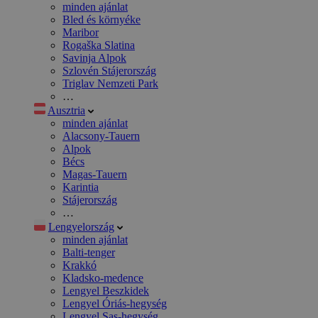
minden ajánlat
Bled és környéke
Maribor
Rogaška Slatina
Savinja Alpok
Szlovén Stájerország
Triglav Nemzeti Park
…
Ausztria
minden ajánlat
Alacsony-Tauern
Alpok
Bécs
Magas-Tauern
Karintia
Stájerország
…
Lengyelország
minden ajánlat
Balti-tenger
Krakkó
Kladsko-medence
Lengyel Beszkidek
Lengyel Óriás-hegység
Lengyel Sas-hegység