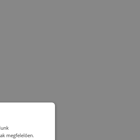
lunk
nak megfelelően.