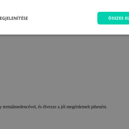
EGJELENÍTÉSE
ÖSSZES 
 termálmedencével, és élvezze a jól megérdemelt pihenést.