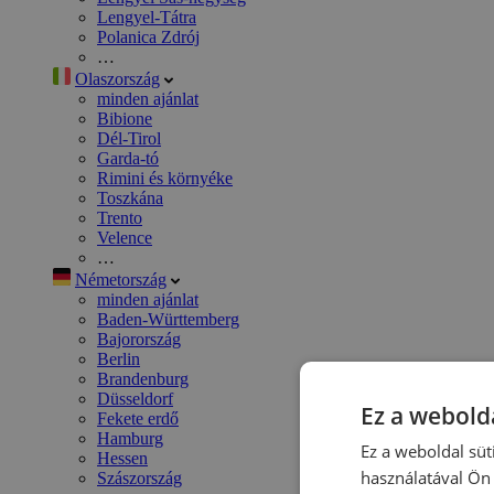
Lengyel-Tátra
Polanica Zdrój
…
Olaszország
minden ajánlat
Bibione
Dél-Tirol
Garda-tó
Rimini és környéke
Toszkána
Trento
Velence
…
Németország
minden ajánlat
Baden-Württemberg
Bajorország
Berlin
Brandenburg
Düsseldorf
Ez a webolda
Fekete erdő
Hamburg
Ez a weboldal süt
Hessen
használatával Ön 
Szászország