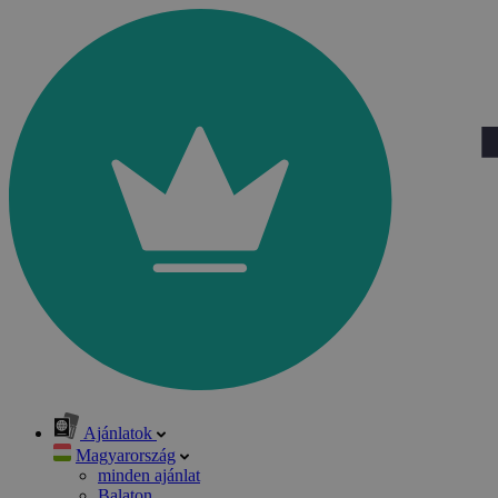
Ajánlatok
Magyarország
minden ajánlat
Balaton