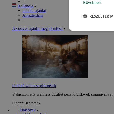
…
Bővebben
Hollandia
minden ajánlat
Amszterdam
RÉSZLETEK M
…
Az összes ajánlat megjelenítése
Feltöltő wellness pihenések
Válasszon egy wellness-üdülést pezsgőfürdővel, szaunával vagy
Pihenni szeretnék
Élmények