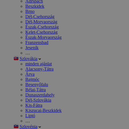
Adršpach
Beszkidek
Brno
Dél-Csehország
Dél-Morvaország
Észak-Csehország
Kelet-Csehország
Észak-Morvaország
Franzensbad
Jeseník
…
Szlovákia
minden ajánlat
Alacsony-Tátra
Árva
Bajmóc
Besenyőfalu
Bélai-Tátra
Dunaszerdahely
Dél-Szlovákia
Kis-Fátra
Kiszucai-Beszkidek
Liptó
…
Szlovénia