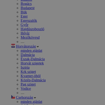
Bogács
Budapest
Bük
Eger
Egerszalók
Győr
Hajdúszoboszló
Hévíz
Mezőkövesd
…
Horvátország
minden ajánlat
Dalmácia
Észak-Dalmácia
Horvát szigetek
Isztria
Krk sziget
Kvarner-öböl
Közép-Dalmácia
Pag sziget
Vodice
…
Csehország
minden ajánlat