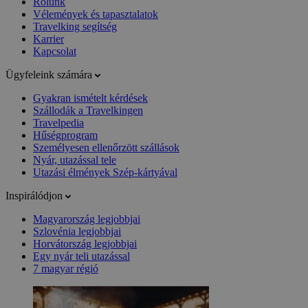
Rólunk
Vélemények és tapasztalatok
Travelking segítség
Karrier
Kapcsolat
Ügyfeleink számára
Gyakran ismételt kérdések
Szállodák a Travelkingen
Travelpedia
Hűségprogram
Személyesen ellenőrzött szállások
Nyár, utazással tele
Utazási élmények Szép-kártyával
Inspirálódjon
Magyarország legjobbjai
Szlovénia legjobbjai
Horvátország legjobbjai
Egy nyár teli utazással
7 magyar régió