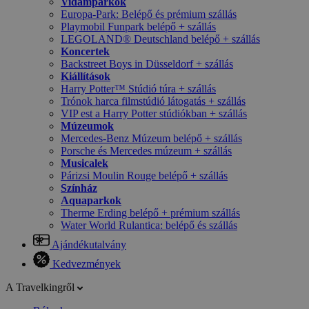
Vidámparkok
Europa-Park: Belépő és prémium szállás
Playmobil Funpark belépő + szállás
LEGOLAND® Deutschland belépő + szállás
Koncertek
Backstreet Boys in Düsseldorf + szállás
Kiállítások
Harry Potter™ Stúdió túra + szállás
Trónok harca filmstúdió látogatás + szállás
VIP est a Harry Potter stúdiókban + szállás
Múzeumok
Mercedes-Benz Múzeum belépő + szállás
Porsche és Mercedes múzeum + szállás
Musicalek
Párizsi Moulin Rouge belépő + szállás
Színház
Aquaparkok
Therme Erding belépő + prémium szállás
Water World Rulantica: belépő és szállás
Ajándékutalvány
Kedvezmények
A Travelkingről