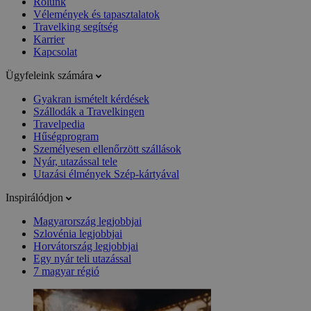
Rólunk
Vélemények és tapasztalatok
Travelking segítség
Karrier
Kapcsolat
Ügyfeleink számára
Gyakran ismételt kérdések
Szállodák a Travelkingen
Travelpedia
Hűségprogram
Személyesen ellenőrzött szállások
Nyár, utazással tele
Utazási élmények Szép-kártyával
Inspirálódjon
Magyarország legjobbjai
Szlovénia legjobbjai
Horvátország legjobbjai
Egy nyár teli utazással
7 magyar régió