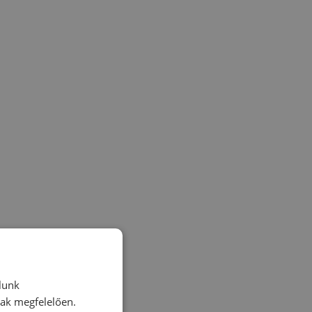
lunk
nak megfelelően.