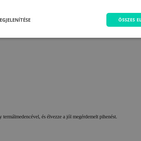
EGJELENÍTÉSE
ÖSSZES 
 termálmedencével, és élvezze a jól megérdemelt pihenést.