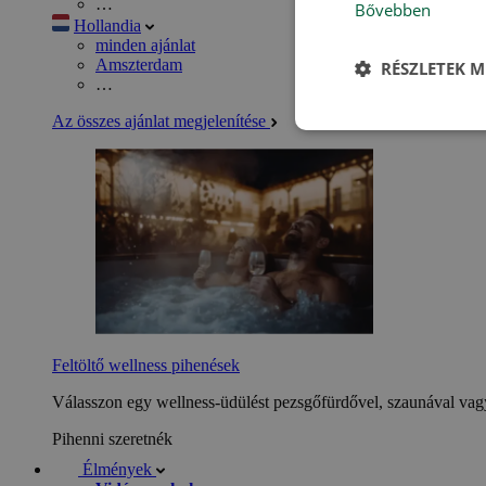
…
Bővebben
Hollandia
minden ajánlat
Amszterdam
RÉSZLETEK M
…
Az összes ajánlat megjelenítése
Feltöltő wellness pihenések
Válasszon egy wellness-üdülést pezsgőfürdővel, szaunával vagy
Pihenni szeretnék
Élmények