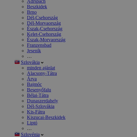
Adršpach
Beszkidek
Brno
Dél-Csehország
Dél-Morvaország
Észak-Csehország
Kelet-Csehország
Észak-Morvaország
Franzensbad
Jeseník
…
Szlovákia
minden ajánlat
Alacsony-Tátra
Árva
Bajmóc
Besenyőfalu
Bélai-Tátra
Dunaszerdahely
Dél-Szlovákia
Kis-Fátra
Kiszucai-Beszkidek
Liptó
…
Szlovénia