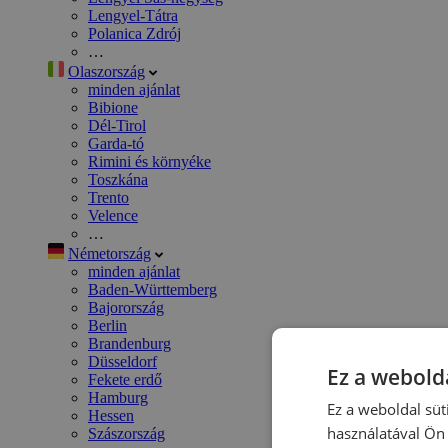
Lengyel-Tátra
Polanica Zdrój
…
Olaszország
minden ajánlat
Bibione
Dél-Tirol
Garda-tó
Rimini és környéke
Toszkána
Trento
Velence
…
Németország
minden ajánlat
Baden-Württemberg
Bajorország
Berlin
Brandenburg
Düsseldorf
Ez a webolda
Fekete erdő
Hamburg
Ez a weboldal süt
Hessen
használatával Ön 
Szászország