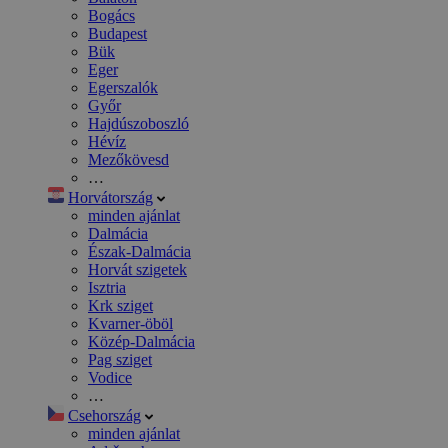
Bogács
Budapest
Bük
Eger
Egerszalók
Győr
Hajdúszoboszló
Hévíz
Mezőkövesd
…
Horvátország
minden ajánlat
Dalmácia
Észak-Dalmácia
Horvát szigetek
Isztria
Krk sziget
Kvarner-öböl
Közép-Dalmácia
Pag sziget
Vodice
…
Csehország
minden ajánlat