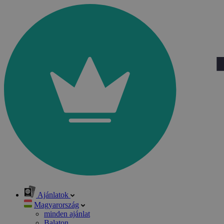
Ajánlatok
Magyarország
minden ajánlat
Balaton