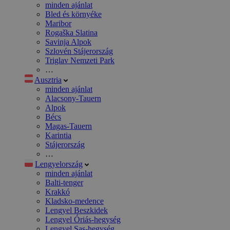
minden ajánlat
Bled és környéke
Maribor
Rogaška Slatina
Savinja Alpok
Szlovén Stájerország
Triglav Nemzeti Park
…
Ausztria
minden ajánlat
Alacsony-Tauern
Alpok
Bécs
Magas-Tauern
Karintia
Stájerország
…
Lengyelország
minden ajánlat
Balti-tenger
Krakkó
Kladsko-medence
Lengyel Beszkidek
Lengyel Óriás-hegység
Lengyel Sas-hegység