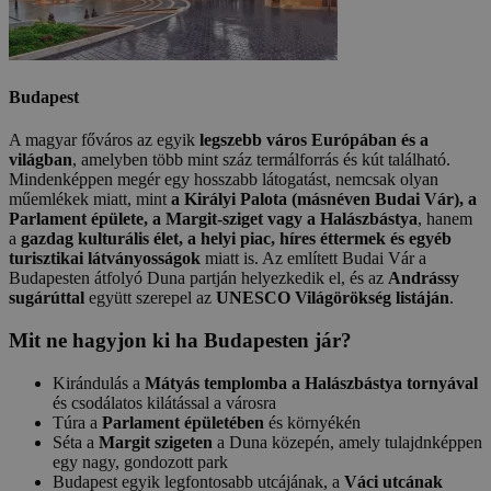
Budapest
A magyar főváros az egyik
legszebb város Európában és a
világban
, amelyben több mint száz termálforrás és kút található.
Mindenképpen megér egy hosszabb látogatást, nemcsak olyan
műemlékek miatt, mint
a Királyi Palota (másnéven Budai Vár), a
Parlament épülete, a Margit-sziget vagy a Halászbástya
, hanem
a
gazdag kulturális élet, a helyi piac, híres éttermek és egyéb
turisztikai látványosságok
miatt is. Az említett Budai Vár a
Budapesten átfolyó Duna partján helyezkedik el, és az
Andrássy
sugárúttal
együtt szerepel az
UNESCO Világörökség listáján
.
Mit ne hagyjon ki ha Budapesten jár?
Kirándulás a
Mátyás templomba a Halászbástya tornyával
és csodálatos kilátással a városra
Túra a
Parlament épületében
és környékén
Séta a
Margit szigeten
a Duna közepén, amely tulajdnképpen
egy nagy, gondozott park
Budapest egyik legfontosabb utcájának, a
Váci utcának