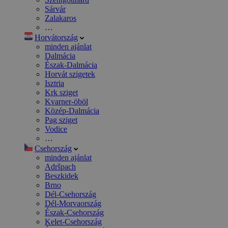
Sárvár
Zalakaros
…
Horvátország
minden ajánlat
Dalmácia
Észak-Dalmácia
Horvát szigetek
Isztria
Krk sziget
Kvarner-öböl
Közép-Dalmácia
Pag sziget
Vodice
…
Csehország
minden ajánlat
Adršpach
Beszkidek
Brno
Dél-Csehország
Dél-Morvaország
Észak-Csehország
Kelet-Csehország