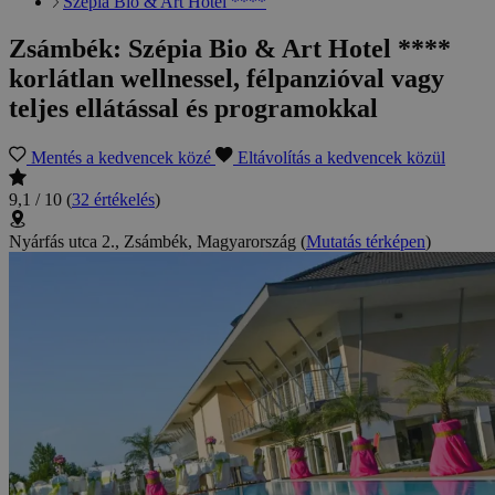
Szépia Bio & Art Hotel ****
Zsámbék: Szépia Bio & Art Hotel ****
korlátlan wellnessel, félpanzióval vagy
teljes ellátással és programokkal
Mentés a kedvencek közé
Eltávolítás a kedvencek közül
9,1 / 10
(
32 értékelés
)
Nyárfás utca 2., Zsámbék, Magyarország
(
Mutatás térképen
)