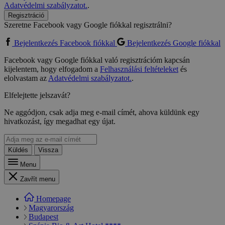
Adatvédelmi szabályzatot.
.
Regisztráció
Szeretne Facebook vagy Google fiókkal regisztrálni?
Bejelentkezés Facebook fiókkal
Bejelentkezés Google fiókkal
Facebook vagy Google fiókkal való regisztrációm kapcsán
kijelentem, hogy elfogadom a
Felhasználási feltételeket
és
elolvastam az
Adatvédelmi szabályzatot.
.
Elfelejtette jelszavát?
Ne aggódjon, csak adja meg e-mail címét, ahova küldünk egy
hivatkozást, így megadhat egy újat.
Küldés
Vissza
Menu
Zavřít menu
Homepage
Magyarország
Budapest