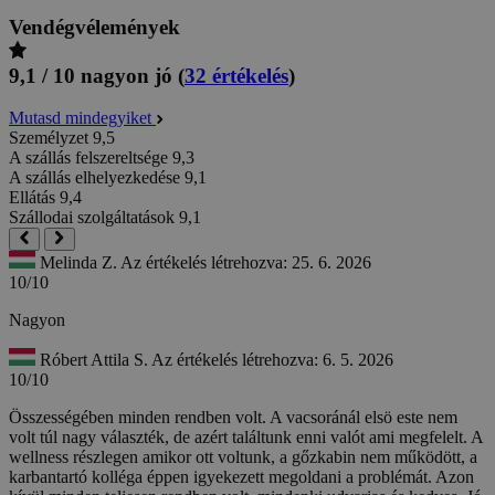
Vendégvélemények
9,1 / 10
nagyon jó
(
32 értékelés
)
Mutasd mindegyiket
Személyzet
9,5
A szállás felszereltsége
9,3
A szállás elhelyezkedése
9,1
Ellátás
9,4
Szállodai szolgáltatások
9,1
Melinda Z.
Az értékelés létrehozva: 25. 6. 2026
10/10
Nagyon
Róbert Attila S.
Az értékelés létrehozva: 6. 5. 2026
10/10
Összességében minden rendben volt. A vacsoránál elsö este nem
volt túl nagy választék, de azért találtunk enni valót ami megfelelt. A
wellness részlegen amikor ott voltunk, a gőzkabin nem működött, a
karbantartó kolléga éppen igyekezett megoldani a problémát. Azon