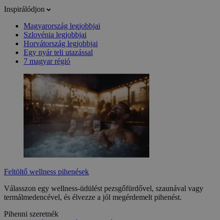
Inspirálódjon
Magyarország legjobbjai
Szlovénia legjobbjai
Horvátország legjobbjai
Egy nyár teli utazással
7 magyar régió
Feltöltő wellness pihenések
Válasszon egy wellness-üdülést pezsgőfürdővel, szaunával vagy
termálmedencével, és élvezze a jól megérdemelt pihenést.
Pihenni szeretnék