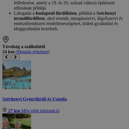
felfedezése, amely a 19. és 20. század változó építészeti
stílusának példája
Látogatás a
budapesti fürdőkben
, például a
Széchenyi
termálfürdőben
, ahol reumát, mozgásszervi, légzőszervi és
emésztőrendszeri rendellenességeket, ízületi gyulladást és
ideggyulladást kezelnek.
Távolság a szállodától
24 km
(
Mutatás térképen
)
Széchenyi Gyógyfürdő és Uszoda
27 km
Még több információ