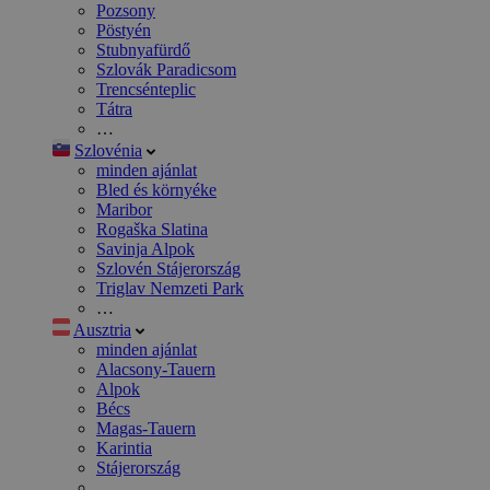
Pozsony
Pöstyén
Stubnyafürdő
Szlovák Paradicsom
Trencsénteplic
Tátra
…
Szlovénia
minden ajánlat
Bled és környéke
Maribor
Rogaška Slatina
Savinja Alpok
Szlovén Stájerország
Triglav Nemzeti Park
…
Ausztria
minden ajánlat
Alacsony-Tauern
Alpok
Bécs
Magas-Tauern
Karintia
Stájerország
…