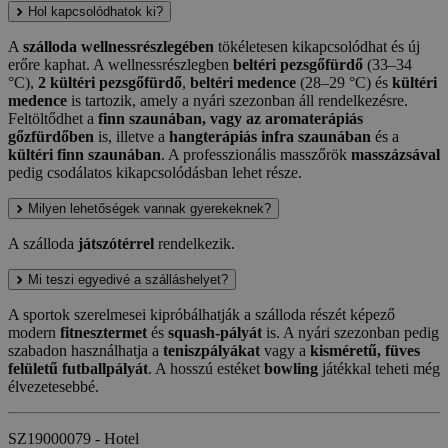
Hol kapcsolódhatok ki?
A
szálloda wellnessrészlegében
tökéletesen kikapcsolódhat és új
erőre kaphat. A wellnessrészlegben
beltéri pezsgőfürdő
(33–34
°C),
2 kültéri pezsgőfürdő
,
beltéri medence
(28–29 °C) és
kültéri
medence
is tartozik, amely a nyári szezonban áll rendelkezésre.
Feltöltődhet a
finn szaunában, vagy az aromaterápiás
gőzfürdőben
is, illetve a
hangterápiás infra szaunában
és a
kültéri finn szaunában
. A professzionális masszőrök
masszázsával
pedig csodálatos kikapcsolódásban lehet része.
Milyen lehetőségek vannak gyerekeknek?
A szálloda
játszótérrel
rendelkezik.
Mi teszi egyedivé a szálláshelyet?
A sportok szerelmesei kipróbálhatják a szálloda részét képező
modern
fitnesztermet
és
squash-pályát
is. A nyári szezonban pedig
szabadon használhatja a
teniszpályákat
vagy a
kisméretű, füves
felületű futballpályát
. A hosszú estéket
bowling
játékkal teheti még
élvezetesebbé.
SZ19000079 - Hotel