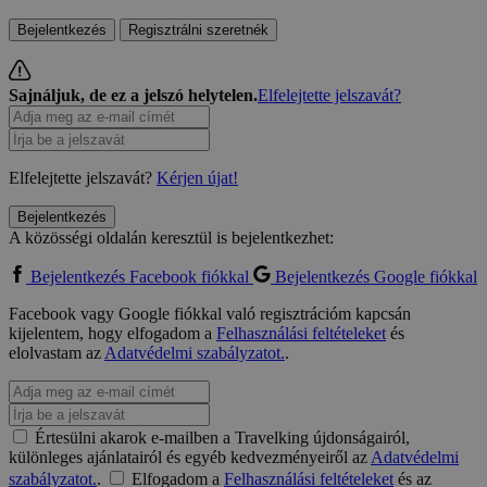
Bejelentkezés
Regisztrálni szeretnék
Sajnáljuk, de ez a jelszó helytelen.
Elfelejtette jelszavát?
Elfelejtette jelszavát?
Kérjen újat!
Bejelentkezés
A közösségi oldalán keresztül is bejelentkezhet:
Bejelentkezés Facebook fiókkal
Bejelentkezés Google fiókkal
Facebook vagy Google fiókkal való regisztrációm kapcsán
kijelentem, hogy elfogadom a
Felhasználási feltételeket
és
elolvastam az
Adatvédelmi szabályzatot.
.
Értesülni akarok e-mailben a Travelking újdonságairól,
különleges ajánlatairól és egyéb kedvezményeiről az
Adatvédelmi
szabályzatot.
.
Elfogadom a
Felhasználási feltételeket
és az