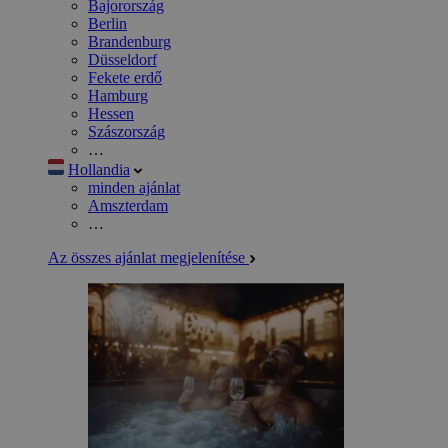
Bajorország
Berlin
Brandenburg
Düsseldorf
Fekete erdő
Hamburg
Hessen
Szászország
…
Hollandia
minden ajánlat
Amszterdam
…
Az összes ajánlat megjelenítése