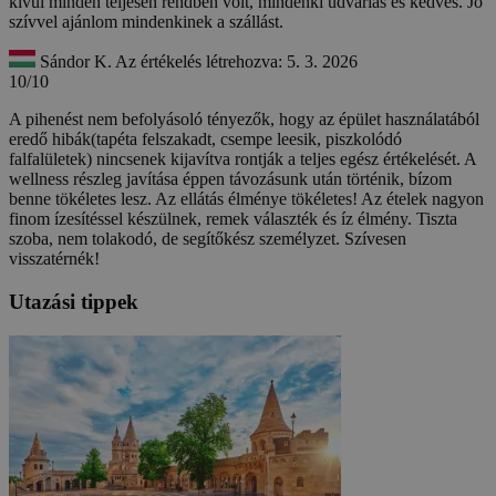
kívül minden teljesen rendben volt, mindenki udvarias és kedves. Jó
szívvel ajánlom mindenkinek a szállást.
Sándor K.
Az értékelés létrehozva: 5. 3. 2026
10/10
A pihenést nem befolyásoló tényezők, hogy az épület használatából
eredő hibák(tapéta felszakadt, csempe leesik, piszkolódó
falfalületek) nincsenek kijavítva rontják a teljes egész értékelését. A
wellness részleg javítása éppen távozásunk után történik, bízom
benne tökéletes lesz. Az ellátás élménye tökéletes! Az ételek nagyon
finom ízesítéssel készülnek, remek választék és íz élmény. Tiszta
szoba, nem tolakodó, de segítőkész személyzet. Szívesen
visszatérnék!
Utazási tippek