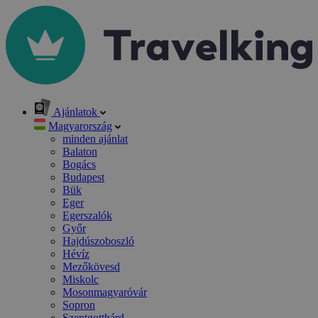
Ajánlatok
Magyarország
minden ajánlat
Balaton
Bogács
Budapest
Bük
Eger
Egerszalók
Győr
Hajdúszoboszló
Hévíz
Mezőkövesd
Miskolc
Mosonmagyaróvár
Sopron
Szentgotthárd