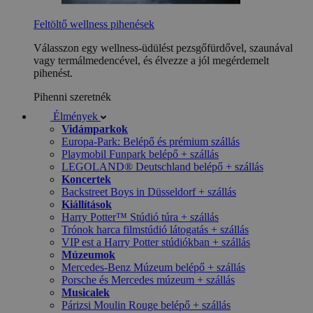
Feltöltő wellness pihenések
Válasszon egy wellness-üdülést pezsgőfürdővel, szaunával
vagy termálmedencével, és élvezze a jól megérdemelt
pihenést.
Pihenni szeretnék
Élmények
Vidámparkok
Europa-Park: Belépő és prémium szállás
Playmobil Funpark belépő + szállás
LEGOLAND® Deutschland belépő + szállás
Koncertek
Backstreet Boys in Düsseldorf + szállás
Kiállítások
Harry Potter™ Stúdió túra + szállás
Trónok harca filmstúdió látogatás + szállás
VIP est a Harry Potter stúdiókban + szállás
Múzeumok
Mercedes-Benz Múzeum belépő + szállás
Porsche és Mercedes múzeum + szállás
Musicalek
Párizsi Moulin Rouge belépő + szállás