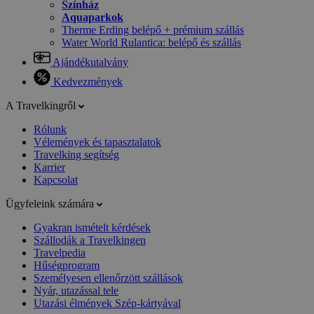
Színház
Aquaparkok
Therme Erding belépő + prémium szállás
Water World Rulantica: belépő és szállás
Ajándékutalvány
Kedvezmények
A Travelkingről
Rólunk
Vélemények és tapasztalatok
Travelking segítség
Karrier
Kapcsolat
Ügyfeleink számára
Gyakran ismételt kérdések
Szállodák a Travelkingen
Travelpedia
Hűségprogram
Személyesen ellenőrzött szállások
Nyár, utazással tele
Utazási élmények Szép-kártyával