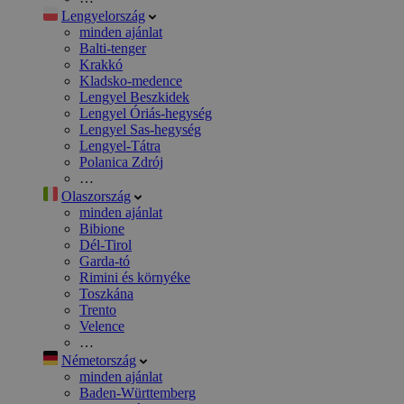
Lengyelország
minden ajánlat
Balti-tenger
Krakkó
Kladsko-medence
Lengyel Beszkidek
Lengyel Óriás-hegység
Lengyel Sas-hegység
Lengyel-Tátra
Polanica Zdrój
…
Olaszország
minden ajánlat
Bibione
Dél-Tirol
Garda-tó
Rimini és környéke
Toszkána
Trento
Velence
…
Németország
minden ajánlat
Baden-Württemberg