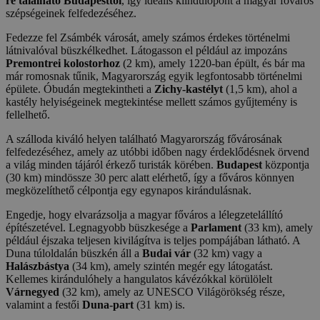
re található Budapesttől
, így ideális kiindulópont a magyar főváros
szépségeinek felfedezéséhez.
Fedezze fel Zsámbék városát, amely számos érdekes történelmi
látnivalóval büszkélkedhet. Látogasson el például az impozáns
Premontrei kolostorhoz
(2 km), amely 1220-ban épült, és bár ma
már romosnak tűnik, Magyarország egyik legfontosabb történelmi
épülete. Óbudán megtekintheti a
Zichy-kastélyt
(1,5 km), ahol a
kastély helyiségeinek megtekintése mellett számos gyűjtemény is
fellelhető.
A szálloda kiváló helyen található Magyarország fővárosának
felfedezéséhez, amely az utóbbi időben nagy érdeklődésnek örvend
a világ minden tájáról érkező turisták körében.
Budapest
központja
(30 km) mindössze 30 perc alatt elérhető, így a főváros könnyen
megközelíthető célpontja egy egynapos kirándulásnak.
Engedje, hogy elvarázsolja a magyar főváros a lélegzetelállító
építészetével. Legnagyobb büszkesége a
Parlament
(33 km), amely
például éjszaka teljesen kivilágítva is teljes pompájában látható. A
Duna túloldalán büszkén áll a
Budai vár
(32 km) vagy a
Halászbástya
(34 km), amely szintén megér egy látogatást.
Kellemes kirándulóhely a hangulatos kávézókkal körülölelt
Várnegyed
(32 km), amely az UNESCO Világörökség része,
valamint a festői
Duna-part
(31 km) is.