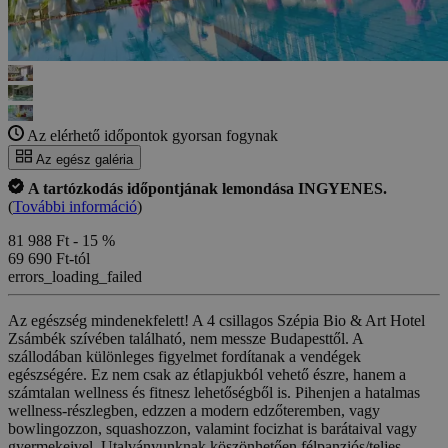
Az elérhető időpontok gyorsan fogynak
Az egész galéria
A tartózkodás időpontjának lemondása INGYENES.
(
További információ
)
81 988 Ft
- 15 %
69 690 Ft-tól
errors_loading_failed
Az egészség mindenekfelett! A 4 csillagos Szépia Bio & Art Hotel
Zsámbék szívében található, nem messze Budapesttől. A
szállodában különleges figyelmet fordítanak a vendégek
egészségére. Ez nem csak az étlapjukból vehető észre, hanem a
számtalan wellness és fitnesz lehetőségből is. Pihenjen a hatalmas
wellness-részlegben, edzzen a modern edzőteremben, vagy
bowlingozzon, squashozzon, valamint focizhat is barátaival vagy
gyermekeivel. Utalványunknak köszönhetően félpanziós/teljes