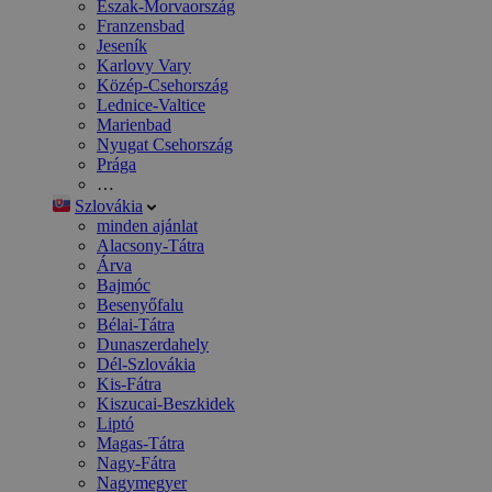
Észak-Morvaország
Franzensbad
Jeseník
Karlovy Vary
Közép-Csehország
Lednice-Valtice
Marienbad
Nyugat Csehország
Prága
…
Szlovákia
minden ajánlat
Alacsony-Tátra
Árva
Bajmóc
Besenyőfalu
Bélai-Tátra
Dunaszerdahely
Dél-Szlovákia
Kis-Fátra
Kiszucai-Beszkidek
Liptó
Magas-Tátra
Nagy-Fátra
Nagymegyer