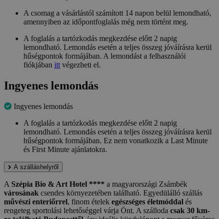
A csomag a vásárlástól számított 14 napon belül lemondható,
amennyiben az időpontfoglalás még nem történt meg.
A foglalás a tartózkodás megkezdése előtt 2 napig
lemondható. Lemondás esetén a teljes összeg jóváírásra kerül
hűségpontok formájában. A lemondást a felhasználói
fiókjában
itt
végezheti el.
Ingyenes lemondás
Ingyenes lemondás
A foglalás a tartózkodás megkezdése előtt 2 napig
lemondható. Lemondás esetén a teljes összeg jóváírásra kerül
hűségpontok formájában. Ez nem vonatkozik a Last Minute
és First Minute ajánlatokra.
A szálláshelyről
A
Szépia Bio & Art Hotel ****
a magyarországi Zsámbék
városának
csendes környezetében található. Egyedülálló szállás
művészi enteriőrrel
, finom ételek
egészséges életmóddal
és
rengeteg sportolási lehetőséggel várja Önt. A szálloda
csak 30 km-