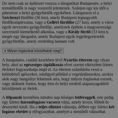
De nem csak az építészet vonzza a látogatókat Budapestre, a helyi
termálfürdők is nagy vonzerőt jelentenek. Szánjon egy kis időt a
pihenésre a helyi gyógyfürdők egyikében. Látogasson el a
Széchenyi
fürdőbe (36 km), amely Budapest legnagyobb
fürdőkomplexuma, vagy a
Gellért fürdőbe
(27 km), amely a város
egyik nevezetes gyógyfürdője, amelynek épülete a magyarországi
szecesszió kiemelkedő alkotása, vagy a
Király fürdő
(33 km) is
megér egy látogatást, amely Budapest egyik legjellegzetesebb
gyógyfürdője, amely eredetileg hamam volt.
Milyen fogásokat kóstolhatok meg?
A hangulatos, családi kezekben lévő
Nyárfás étterem
egy olyan
hely, ahol az
egészséges táplálkozás
elvei szerint elkészített ízletes
ételeket fogyaszthatja majd el. Az étterem számításba veszi a
különböző igényeket, odafigyel például a vegetáriánusokra, azokra
akik nagy hangsúlyt fektetnek arra, hogy milyen fogásokat esznek,
vagy akiknek fontos, hogy friss és helyi eredetű alapanyagokból
készüljenek az ételek.
A
félpanzió
keretében minden nap bőséges
büféreggeli
, este pedig
egy ízletes
háromfogásos vacsora
várja, amely levest, főételt és
desszertet kínál. Ha a
teljes ellátást
választja, délben egy ízletes
két
fogásos ebédet
is elfogyaszthat, amelyet a menüből választhat.