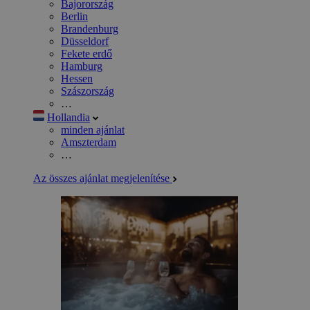
Bajorország
Berlin
Brandenburg
Düsseldorf
Fekete erdő
Hamburg
Hessen
Szászország
…
Hollandia
minden ajánlat
Amszterdam
…
Az összes ajánlat megjelenítése