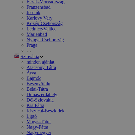
Észak-Morvaország
Franzensbad
Jeseník
Karlovy Vary
Közép-Csehország
Lednice-Valtice
Marienbad
Nyugat Csehország
Prága
…
Szlovákia
minden ajánlat
Alacsony-Tátra
Árva
Bajmóc
Besenyőfalu
Bélai-Tátra
Dunaszerdahely
Dél-Szlovákia
Kis-Fátra
Kiszucai-Beszkidek
Liptó
Magas-Tátra
Nagy-Fátra
Nagymegyer