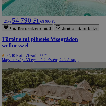
54 790 Ft
- 21%
68 690 Ft
Eltávolítás a kedvencek közül
Mentés a kedvencek közé
Történelmi pihenés Visegrádon
wellnesszel
9.4/10
Hotel Visegrád ****
Magyarország - Visegrád
2 fő részére, 2-tól 8 napig