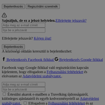
Bejelentkezés
Regisztrálni szeretnék
Sajnáljuk, de ez a jelszó helytelen.
Elfelejtette jelszavát?
Elfelejtette jelszavát?
Kérjen újat!
Bejelentkezés
A közösségi oldalán keresztül is bejelentkezhet:
Bejelentkezés Facebook fiókkal
Bejelentkezés Google fiókkal
Facebook vagy Google fiókkal való regisztrációm kapcsán
kijelentem, hogy elfogadom a
Felhasználási feltételeket
és
elolvastam az
Adatvédelmi szabályzatot.
.
Értesülni akarok e-mailben a Travelking újdonságairól,
különleges ajánlatairól és egyéb kedvezményeiről az
Adatvédelmi
szabályzatot.
.
Elfogadom a
Felhasználási feltételeket
és az