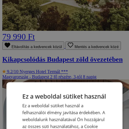
79 990 Ft
Eltávolítás a kedvencek közül
Mentés a kedvencek közé
Kikapcsolódás Budapest zöld övezetében
9.2/10
Nyerges Hotel Termál ***
Magyarország - Budapest
2 fő részére, 3-tól 8 napig
Ez a weboldal sütiket használ
Ez a weboldal sütiket használ a
felhasználói élmény javítása érdekében. A
weboldalunk használatával Ön hozzájárul
az összes süti használatához, a Cookie