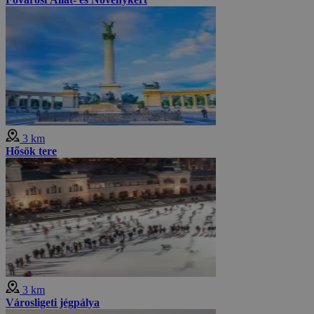
3 km
Hősök tere
3 km
Városligeti jégpálya