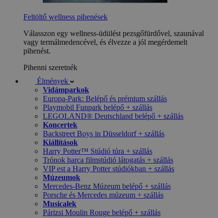
Feltöltő wellness pihenések
Válasszon egy wellness-üdülést pezsgőfürdővel, szaunával
vagy termálmedencével, és élvezze a jól megérdemelt
pihenést.
Pihenni szeretnék
Élmények
Vidámparkok
Europa-Park: Belépő és prémium szállás
Playmobil Funpark belépő + szállás
LEGOLAND® Deutschland belépő + szállás
Koncertek
Backstreet Boys in Düsseldorf + szállás
Kiállítások
Harry Potter™ Stúdió túra + szállás
Trónok harca filmstúdió látogatás + szállás
VIP est a Harry Potter stúdiókban + szállás
Múzeumok
Mercedes-Benz Múzeum belépő + szállás
Porsche és Mercedes múzeum + szállás
Musicalek
Párizsi Moulin Rouge belépő + szállás