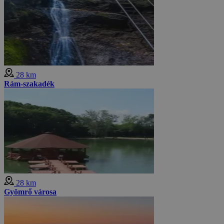
28 km
Rám-szakadék
28 km
Gyömrő városa