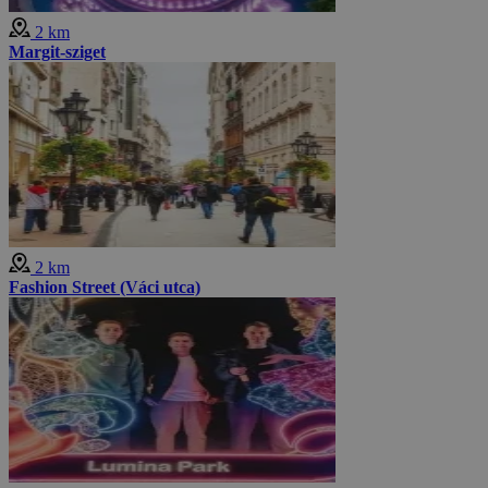
2 km
Margit-sziget
2 km
Fashion Street (Váci utca)