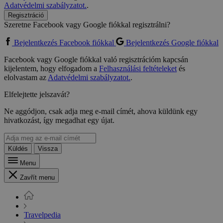
Adatvédelmi szabályzatot.
.
Regisztráció
Szeretne Facebook vagy Google fiókkal regisztrálni?
Bejelentkezés Facebook fiókkal
Bejelentkezés Google fiókkal
Facebook vagy Google fiókkal való regisztrációm kapcsán
kijelentem, hogy elfogadom a
Felhasználási feltételeket
és
elolvastam az
Adatvédelmi szabályzatot.
.
Elfelejtette jelszavát?
Ne aggódjon, csak adja meg e-mail címét, ahova küldünk egy
hivatkozást, így megadhat egy újat.
Küldés
Vissza
Menu
Zavřít menu
Travelpedia