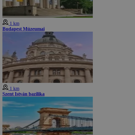
1 km
Budapest Múzeumai
1 km
Szent István bazilika