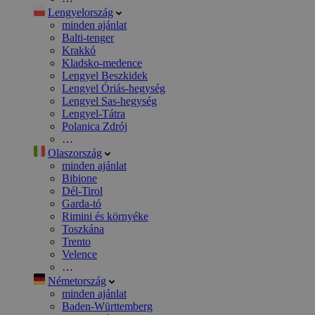
Lengyelország
minden ajánlat
Balti-tenger
Krakkó
Kladsko-medence
Lengyel Beszkidek
Lengyel Óriás-hegység
Lengyel Sas-hegység
Lengyel-Tátra
Polanica Zdrój
…
Olaszország
minden ajánlat
Bibione
Dél-Tirol
Garda-tó
Rimini és környéke
Toszkána
Trento
Velence
…
Németország
minden ajánlat
Baden-Württemberg