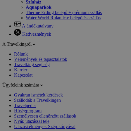
Színház
Aquaparkok
Therme Erding belépő + prémium szállás
Water World Rulantica: belépő és szállás
Ajándékutalvány
Kedvezmények
A Travelkingről
Rólunk
Vélemények és tapasztalatok
Travelking segítség
Karrier
Kapcsolat
Ügyfeleink számára
Gyakran ismételt kérdések
Szállodák a Travelkingen
Travelpedia
Hűségprogram
Személyesen ellenőrzött szállások
Nyár, utazással tele
Utazási élmények Szép-kártyával