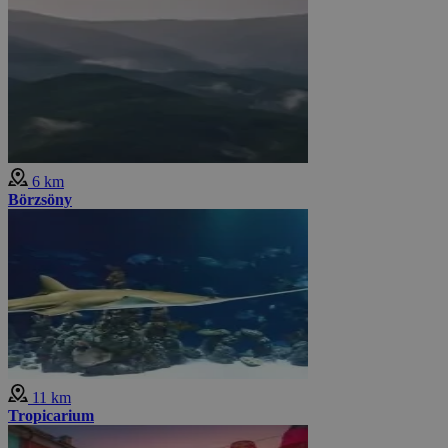
6 km
Börzsöny
11 km
Tropicarium