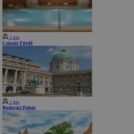
1 km
Császár Fürdő
1 km
Budavári Palota