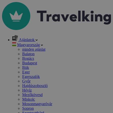
Ajánlatok
Magyarország
minden ajánlat
Balaton
Bogács
Budapest
Bük
Eger
Egerszalók
Győr
Hajdúszoboszló
Hévíz
Mezőkövesd
Miskolc
Mosonmagyaróvár
Sopron
Szentgotthárd