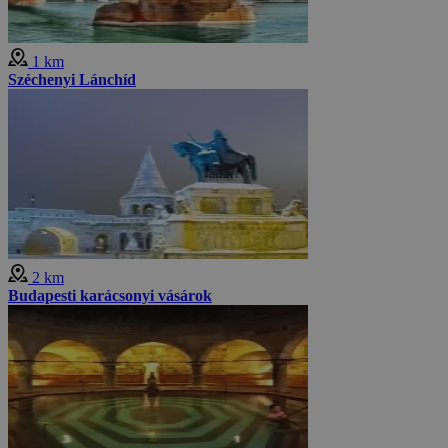
1 km
Széchenyi Lánchíd
2 km
Budapesti karácsonyi vásárok