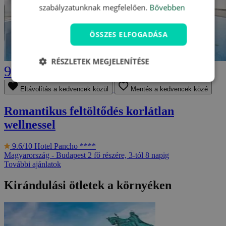
szabályzatunknak megfelelően.
Bővebben
ÖSSZES ELFOGADÁSA
RÉSZLETEK MEGJELENÍTÉSE
99 900 Ft
Eltávolítás a kedvencek közül
Mentés a kedvencek közé
Romantikus feltöltődés korlátlan
wellnessel
9.6/10
Hotel Pancho ****
Magyarország - Budapest
2 fő részére, 3-tól 8 napig
További ajánlatok
Kirándulási ötletek a környéken