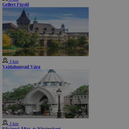
Gellért Fürdő
3 km
Vajdahunyad Vára
3 km
Fővárosi Állat- és Növénykert