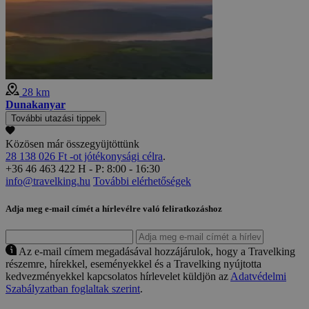
28 km
Dunakanyar
További utazási tippek
Közösen már összegyüjtöttünk
28 138 026 Ft -ot jótékonysági célra
.
+36 46 463 422
H - P: 8:00 - 16:30
info@travelking.hu
További elérhetőségek
Adja meg e-mail címét a hírlevélre való feliratkozáshoz
Az e-mail címem megadásával hozzájárulok, hogy a Travelking
részemre, hírekkel, eseményekkel és a Travelking nyújtotta
kedvezményekkel kapcsolatos hírlevelet küldjön az
Adatvédelmi
Szabályzatban foglaltak szerint
.