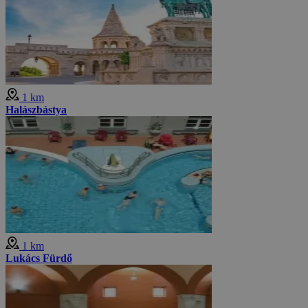
1 km
Halászbástya
1 km
Lukács Fürdő