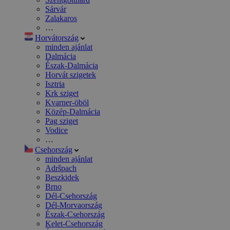
Sárvár
Zalakaros
…
Horvátország
minden ajánlat
Dalmácia
Észak-Dalmácia
Horvát szigetek
Isztria
Krk sziget
Kvarner-öböl
Közép-Dalmácia
Pag sziget
Vodice
…
Csehország
minden ajánlat
Adršpach
Beszkidek
Brno
Dél-Csehország
Dél-Morvaország
Észak-Csehország
Kelet-Csehország