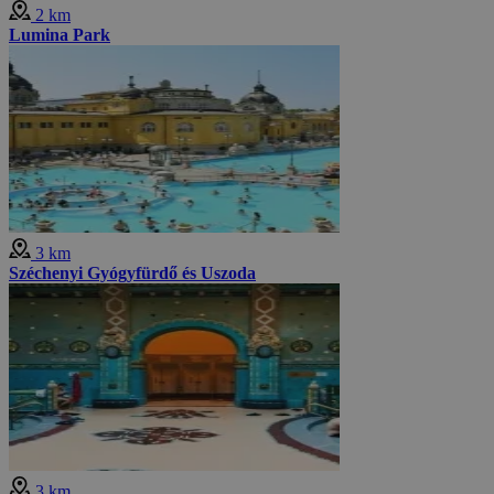
2 km
Lumina Park
3 km
Széchenyi Gyógyfürdő és Uszoda
3 km