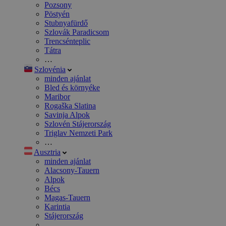
Pozsony
Pöstyén
Stubnyafürdő
Szlovák Paradicsom
Trencsénteplic
Tátra
…
Szlovénia
minden ajánlat
Bled és környéke
Maribor
Rogaška Slatina
Savinja Alpok
Szlovén Stájerország
Triglav Nemzeti Park
…
Ausztria
minden ajánlat
Alacsony-Tauern
Alpok
Bécs
Magas-Tauern
Karintia
Stájerország
…