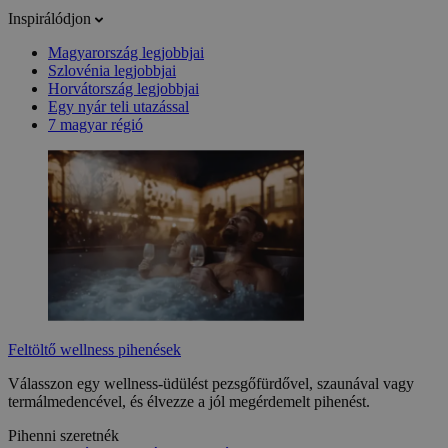
Inspirálódjon
Magyarország legjobbjai
Szlovénia legjobbjai
Horvátország legjobbjai
Egy nyár teli utazással
7 magyar régió
Feltöltő wellness pihenések
Válasszon egy wellness-üdülést pezsgőfürdővel, szaunával vagy
termálmedencével, és élvezze a jól megérdemelt pihenést.
Pihenni szeretnék