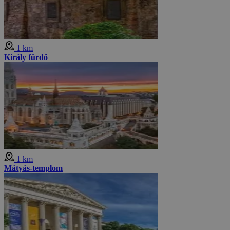
1 km
Király fürdő
1 km
Mátyás-templom