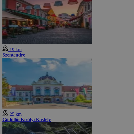
19 km
Szentendre
25 km
Gödöllői Királyi Kastély