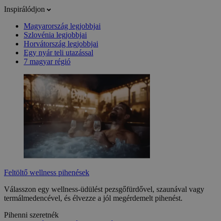
Inspirálódjon
Magyarország legjobbjai
Szlovénia legjobbjai
Horvátország legjobbjai
Egy nyár teli utazással
7 magyar régió
Feltöltő wellness pihenések
Válasszon egy wellness-üdülést pezsgőfürdővel, szaunával vagy
termálmedencével, és élvezze a jól megérdemelt pihenést.
Pihenni szeretnék