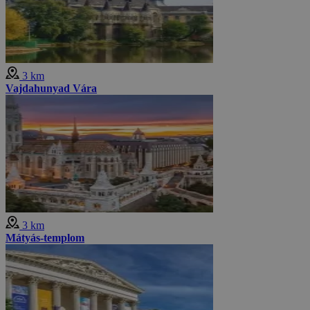
3 km
Vajdahunyad Vára
3 km
Mátyás-templom