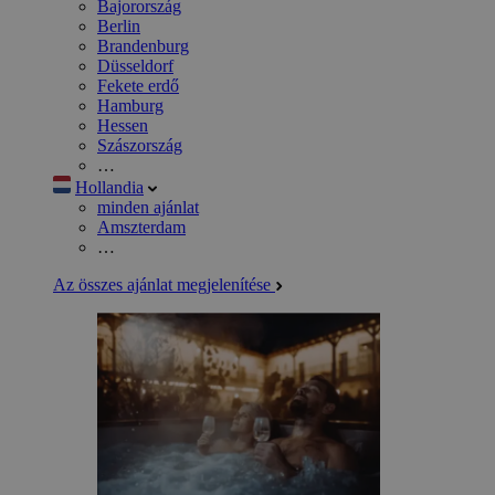
Bajorország
Berlin
Brandenburg
Düsseldorf
Fekete erdő
Hamburg
Hessen
Szászország
…
Hollandia
minden ajánlat
Amszterdam
…
Az összes ajánlat megjelenítése