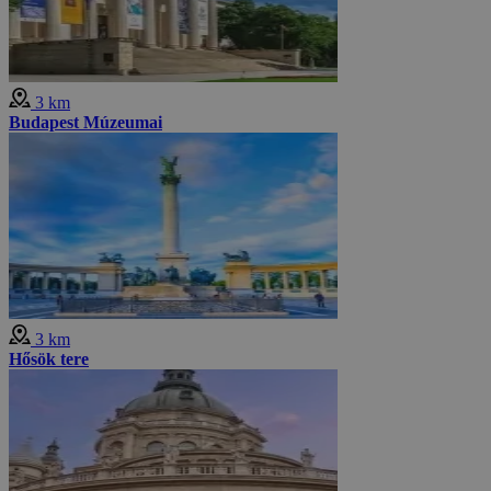
3 km
Budapest Múzeumai
3 km
Hősök tere