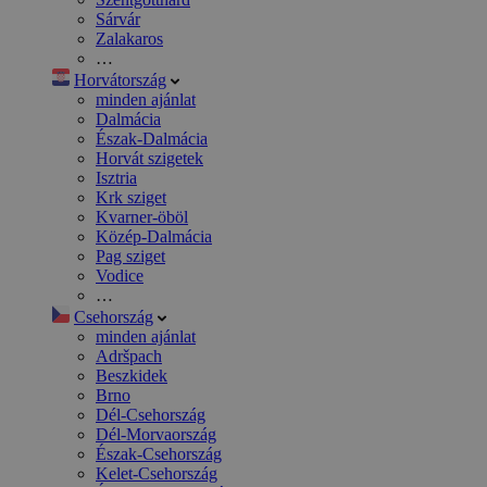
Sárvár
Zalakaros
…
Horvátország
minden ajánlat
Dalmácia
Észak-Dalmácia
Horvát szigetek
Isztria
Krk sziget
Kvarner-öböl
Közép-Dalmácia
Pag sziget
Vodice
…
Csehország
minden ajánlat
Adršpach
Beszkidek
Brno
Dél-Csehország
Dél-Morvaország
Észak-Csehország
Kelet-Csehország