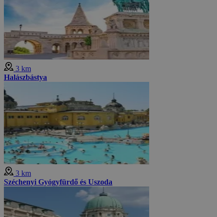
3 km
Halászbástya
3 km
Széchenyi Gyógyfürdő és Uszoda