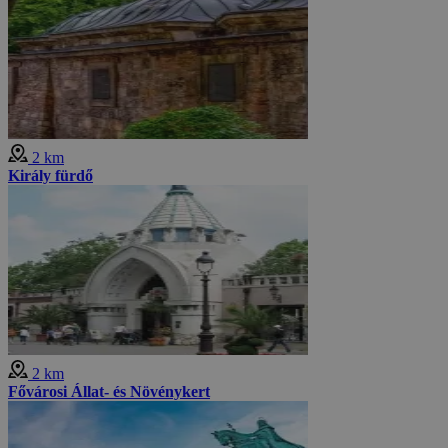
2 km
Király fürdő
2 km
Fővárosi Állat- és Növénykert