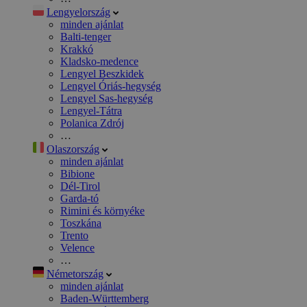
Lengyelország
minden ajánlat
Balti-tenger
Krakkó
Kladsko-medence
Lengyel Beszkidek
Lengyel Óriás-hegység
Lengyel Sas-hegység
Lengyel-Tátra
Polanica Zdrój
…
Olaszország
minden ajánlat
Bibione
Dél-Tirol
Garda-tó
Rimini és környéke
Toszkána
Trento
Velence
…
Németország
minden ajánlat
Baden-Württemberg