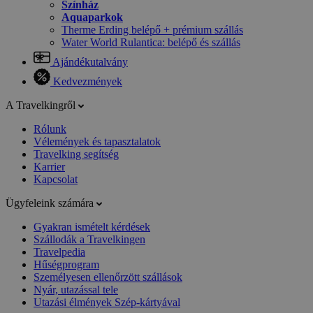
Színház
Aquaparkok
Therme Erding belépő + prémium szállás
Water World Rulantica: belépő és szállás
Ajándékutalvány
Kedvezmények
A Travelkingről
Rólunk
Vélemények és tapasztalatok
Travelking segítség
Karrier
Kapcsolat
Ügyfeleink számára
Gyakran ismételt kérdések
Szállodák a Travelkingen
Travelpedia
Hűségprogram
Személyesen ellenőrzött szállások
Nyár, utazással tele
Utazási élmények Szép-kártyával