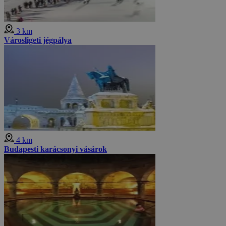
3 km
Városligeti jégpálya
4 km
Budapesti karácsonyi vásárok