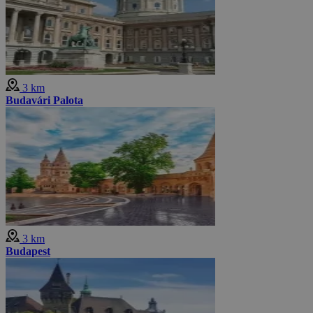
3 km
Budavári Palota
3 km
Budapest