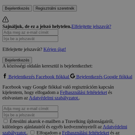
Bejelentkezés
Regisztrálni szeretnék
Sajnáljuk, de ez a jelszó helytelen.
Elfelejtette jelszavát?
Elfelejtette jelszavát?
Kérjen újat!
Bejelentkezés
A közösségi oldalán keresztül is bejelentkezhet:
Bejelentkezés Facebook fiókkal
Bejelentkezés Google fiókkal
Facebook vagy Google fiókkal való regisztrációm kapcsán
kijelentem, hogy elfogadom a
Felhasználási feltételeket
és
elolvastam az
Adatvédelmi szabályzatot.
.
Értesülni akarok e-mailben a Travelking újdonságairól,
különleges ajánlatairól és egyéb kedvezményeiről az
Adatvédelmi
szabályzatot.
.
Elfogadom a
Felhasználási feltételeket
és az