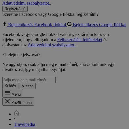
Adatvédelmi szabályzatot.
.
Regisztráció
Szeretne Facebook vagy Google fiókkal regisztrálni?
Bejelentkezés Facebook fiókkal
Bejelentkezés Google fiókkal
Facebook vagy Google fiókkal való regisztrációm kapcsán
kijelentem, hogy elfogadom a
Felhasználási feltételeket
és
elolvastam az
Adatvédelmi szabályzatot.
.
Elfelejtette jelszavát?
Ne aggódjon, csak adja meg e-mail címét, ahova küldünk egy
hivatkozást, így megadhat egy újat.
Küldés
Vissza
Menu
Zavřít menu
Travelpedia