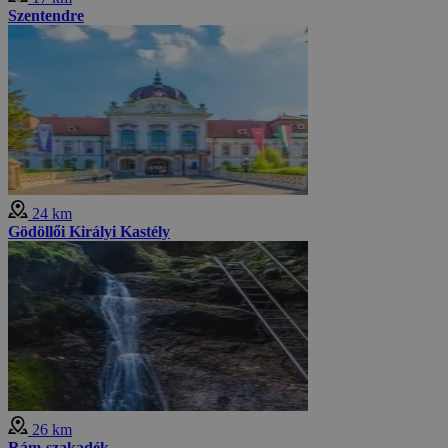
Szentendre
24 km
Gödöllői Királyi Kastély
26 km
Rám-szakadék