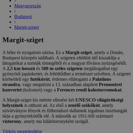
Magyarország
Budapest
Margit-sziget
Margit-sziget
A béke és nyugalom oázisa. Ez a
Margit-sziget
, amely a Dunán,
Budapest közepén található. A szigeten eltöltött idő kiszakítja a
látogatókat a turisták tömegéből és a magyar főváros nyüzsgésétől.
A
2,5 km hosszú
és
500 m széles szigeten
meglátogathat egy
gyönyörű japánkertet, és feltöltődhet a természet szívében. A szigetet
körbeöleli egy
futókörút
, érdemes ellátogatni a
Palatinus
strandra
, vagy megnézni a 13. században alapított
Premontrei
konvertet
(kolostort) vagy a
Ferences rendi kolostorromokat
.
A Margit-sziget kis mérete ellenére két
UNESCO világörökségi
helyszínek
is otthont ad. Az első a
zenélő szökőkút
, amely
szivárványos fények és fülbemászó dallamok izgalmas összhangját
tárja a gyönyörködők elé. A második az 1911-ből származó
víztorony
, amely ma kilátótoronyként szolgál.
Térkép megjelenítése