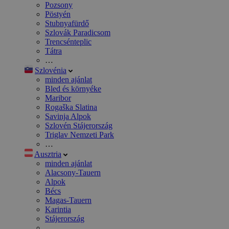
Pozsony
Pöstyén
Stubnyafürdő
Szlovák Paradicsom
Trencsénteplic
Tátra
…
Szlovénia
minden ajánlat
Bled és környéke
Maribor
Rogaška Slatina
Savinja Alpok
Szlovén Stájerország
Triglav Nemzeti Park
…
Ausztria
minden ajánlat
Alacsony-Tauern
Alpok
Bécs
Magas-Tauern
Karintia
Stájerország
…