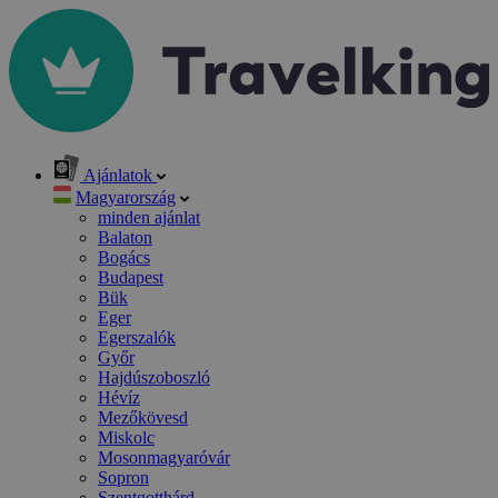
Ajánlatok
Magyarország
minden ajánlat
Balaton
Bogács
Budapest
Bük
Eger
Egerszalók
Győr
Hajdúszoboszló
Hévíz
Mezőkövesd
Miskolc
Mosonmagyaróvár
Sopron
Szentgotthárd