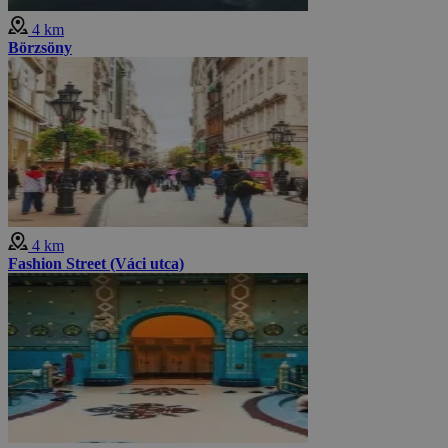
4 km
Börzsöny
4 km
Fashion Street (Váci utca)