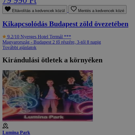
Eltávolítás a kedvencek közül
Mentés a kedvencek közé
Kikapcsolódás Budapest zöld övezetében
9.2/10
Nyerges Hotel Termál ***
Magyarország - Budapest
2 fő részére, 3-tól 8 napig
További ajánlatok
Kirándulási ötletek a környéken
Lumina Park