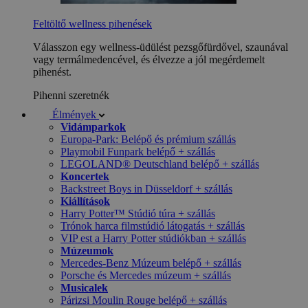
Feltöltő wellness pihenések
Válasszon egy wellness-üdülést pezsgőfürdővel, szaunával
vagy termálmedencével, és élvezze a jól megérdemelt
pihenést.
Pihenni szeretnék
Élmények
Vidámparkok
Europa-Park: Belépő és prémium szállás
Playmobil Funpark belépő + szállás
LEGOLAND® Deutschland belépő + szállás
Koncertek
Backstreet Boys in Düsseldorf + szállás
Kiállítások
Harry Potter™ Stúdió túra + szállás
Trónok harca filmstúdió látogatás + szállás
VIP est a Harry Potter stúdiókban + szállás
Múzeumok
Mercedes-Benz Múzeum belépő + szállás
Porsche és Mercedes múzeum + szállás
Musicalek
Párizsi Moulin Rouge belépő + szállás