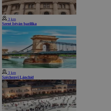
3 km
Szent István bazilika
3 km
Széchenyi Lánchíd