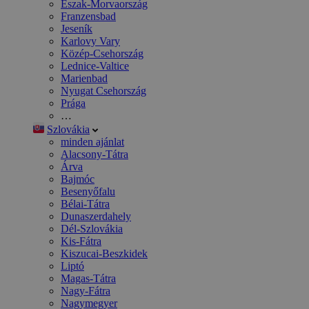
Észak-Morvaország
Franzensbad
Jeseník
Karlovy Vary
Közép-Csehország
Lednice-Valtice
Marienbad
Nyugat Csehország
Prága
…
Szlovákia
minden ajánlat
Alacsony-Tátra
Árva
Bajmóc
Besenyőfalu
Bélai-Tátra
Dunaszerdahely
Dél-Szlovákia
Kis-Fátra
Kiszucai-Beszkidek
Liptó
Magas-Tátra
Nagy-Fátra
Nagymegyer