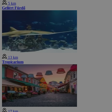
5 km
Gellért Fürdő
13 km
Tropicarium
17 km