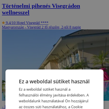
Történelmi pihenés Visegrádon
wellnesszel
9.4/10
Hotel Visegrád ****
Magyarország - Visegrád
2 fő részére, 2-tól 8 napig
Ez a weboldal sütiket használ
Ez a weboldal sütiket használ a
felhasználói élmény javítása érdekében. A
weboldalunk használatával Ön hozzájárul
69 690 Ft
az összes süti használatához, a Cookie
- 14%
80 190 Ft