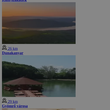
26 km
Dunakanyar
29 km
Gyömrő városa