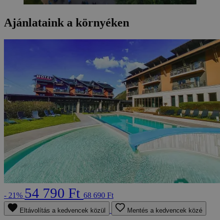
Ajánlataink a környéken
54 790 Ft
- 21%
68 690 Ft
Eltávolítás a kedvencek közül
Mentés a kedvencek közé