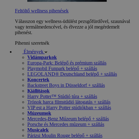
Feltöltő wellness pihenések
Válasszon egy wellness-üdülést pezsgőfürdővel, szaunával
vagy termálmedencével, és élvezze a jól megérdemelt
pihenést.
Pihenni szeretnék
Élmények
Vidámparkok
Europa-Park: Belépő és prémium szállás
Playmobil Funpark belépő + szállás
LEGOLAND® Deutschland belépő + szállás
Koncertek
Backstreet Boys in Düsseldorf + szállás
Kiállítások
Harry Potter™ Stúdió túra + szállás
Trónok harca filmstúdió látogatás + szállás
VIP est a Harry Potter stúdiókban + szállás
Múzeumok
Mercedes-Benz Múzeum belépő + szállás
Porsche és Mercedes múzeum + szállás
Musicalek
Párizsi Moulin Rouge belépő + szállás