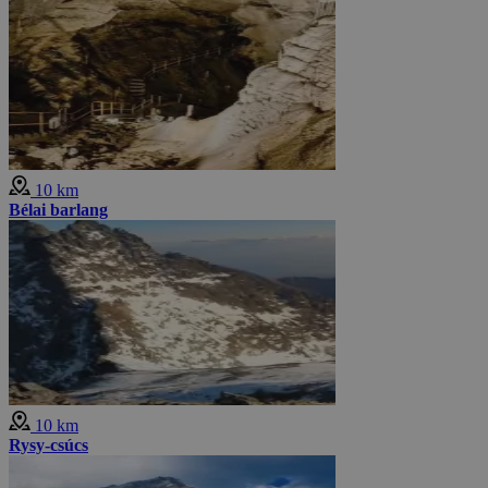
10 km
Bélai barlang
10 km
Rysy-csúcs