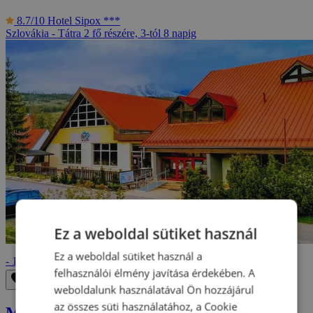
8.7/10
Hotel Sipox ***
Szlovákia - Tátra
2 fő részére, 3-tól 8 napig
Ez a weboldal sütiket használ
74 390 Ft
Ez a weboldal sütiket használ a
- 10%
82 390 Ft
felhasználói élmény javítása érdekében. A
Eltávolítás a kedvencek közül
Mentés a kedvencek közé
weboldalunk használatával Ön hozzájárul
az összes süti használatához, a Cookie
Magas-tátrai üdülés aquapark