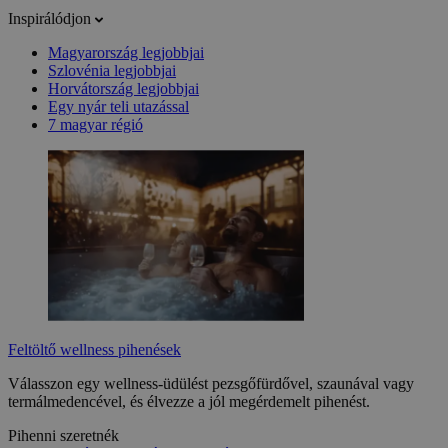
Inspirálódjon
Magyarország legjobbjai
Szlovénia legjobbjai
Horvátország legjobbjai
Egy nyár teli utazással
7 magyar régió
Feltöltő wellness pihenések
Válasszon egy wellness-üdülést pezsgőfürdővel, szaunával vagy
termálmedencével, és élvezze a jól megérdemelt pihenést.
Pihenni szeretnék