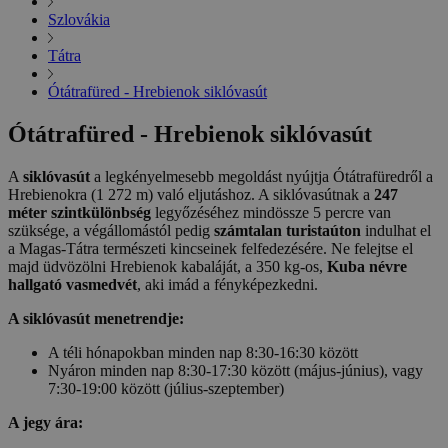
Szlovákia
Tátra
Ótátrafüred - Hrebienok siklóvasút
Ótátrafüred - Hrebienok siklóvasút
A
siklóvasút
a legkényelmesebb megoldást nyújtja Ótátrafüredről a
Hrebienokra (1 272 m) való eljutáshoz. A siklóvasútnak a
247
méter szintkülönbség
legyőzéséhez mindössze 5 percre van
szüksége, a végállomástól pedig
számtalan turistaúton
indulhat el
a Magas-Tátra természeti kincseinek felfedezésére. Ne felejtse el
majd üdvözölni Hrebienok kabaláját, a 350 kg-os,
Kuba névre
hallgató vasmedvét
, aki imád a fényképezkedni.
A siklóvasút menetrendje:
A téli hónapokban minden nap 8:30-16:30 között
Nyáron minden nap 8:30-17:30 között (május-június), vagy
7:30-19:00 között (július-szeptember)
A jegy ára: