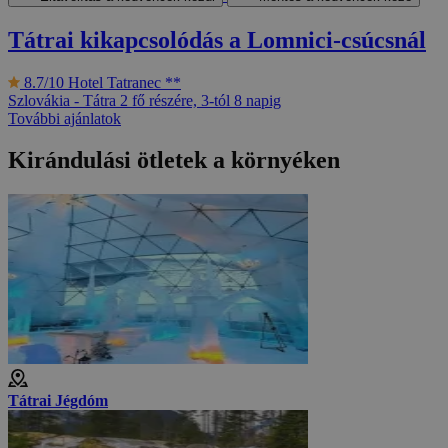
Tátrai kikapcsolódás a Lomnici-csúcsnál
8.7/10
Hotel Tatranec **
Szlovákia - Tátra
2 fő részére, 3-tól 8 napig
További ajánlatok
Kirándulási ötletek a környéken
Tátrai Jégdóm