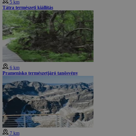
5 km
Tátra természeti kiállítás
6 km
Pramenisko természetjáró tanösvény
7 km