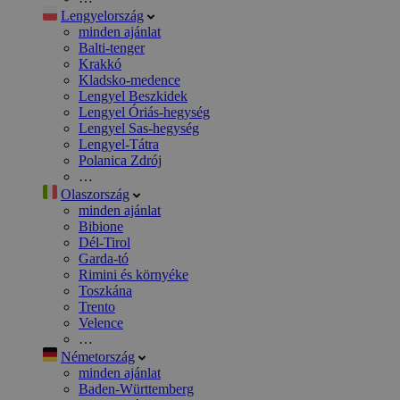
Lengyelország
minden ajánlat
Balti-tenger
Krakkó
Kladsko-medence
Lengyel Beszkidek
Lengyel Óriás-hegység
Lengyel Sas-hegység
Lengyel-Tátra
Polanica Zdrój
…
Olaszország
minden ajánlat
Bibione
Dél-Tirol
Garda-tó
Rimini és környéke
Toszkána
Trento
Velence
…
Németország
minden ajánlat
Baden-Württemberg