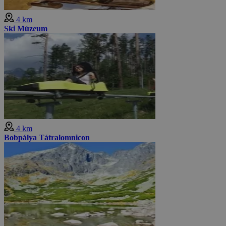
4 km
Ski Múzeum
4 km
Bobpálya Tátralomnicon