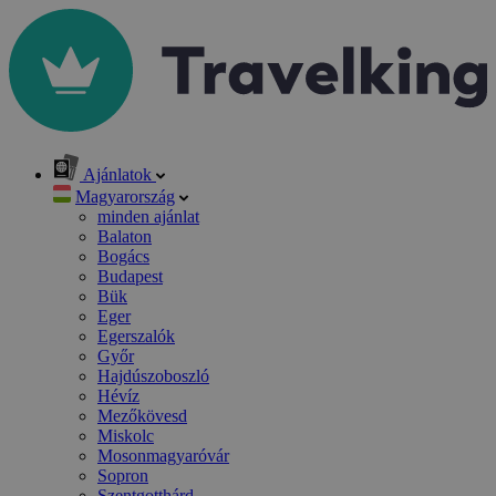
Ajánlatok
Magyarország
minden ajánlat
Balaton
Bogács
Budapest
Bük
Eger
Egerszalók
Győr
Hajdúszoboszló
Hévíz
Mezőkövesd
Miskolc
Mosonmagyaróvár
Sopron
Szentgotthárd