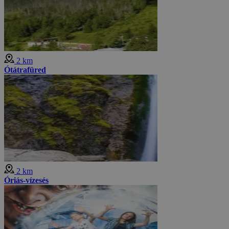
2 km
Ótátrafüred
2 km
Óriás-vízesés