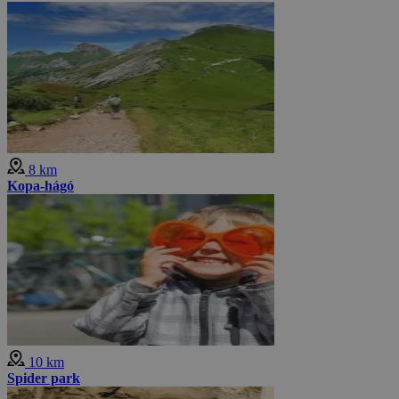
8 km
Kopa-hágó
10 km
Spider park