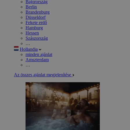
Bajorország
Berlin
Brandenburg
Düsseldorf
Fekete erdő
Hamburg
Hessen
Szászország
…
Hollandia
minden ajánlat
Amszterdam
…
Az összes ajánlat megjelenítése