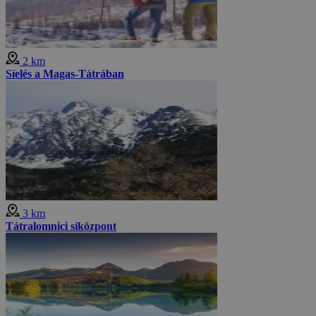
2 km
Síelés a Magas-Tátrában
3 km
Tátralomnici síközpont