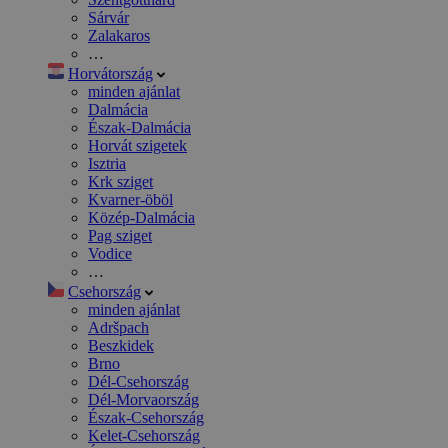
Sárvár
Zalakaros
…
Horvátország
minden ajánlat
Dalmácia
Észak-Dalmácia
Horvát szigetek
Isztria
Krk sziget
Kvarner-öböl
Közép-Dalmácia
Pag sziget
Vodice
…
Csehország
minden ajánlat
Adršpach
Beszkidek
Brno
Dél-Csehország
Dél-Morvaország
Észak-Csehország
Kelet-Csehország