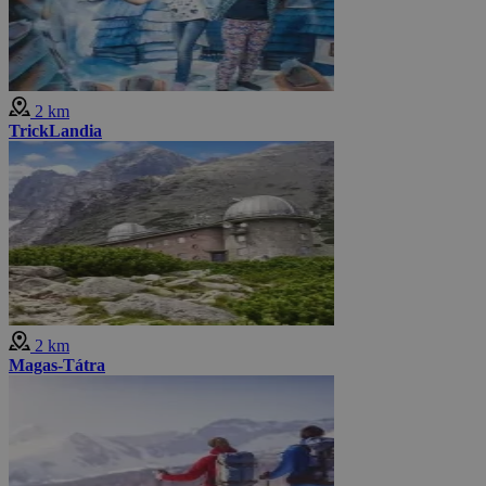
2 km
TrickLandia
2 km
Magas-Tátra