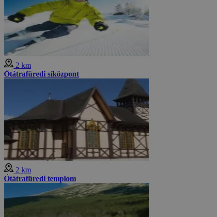
2 km
Ótátrafüredi síközpont
2 km
Ótátrafüredi templom