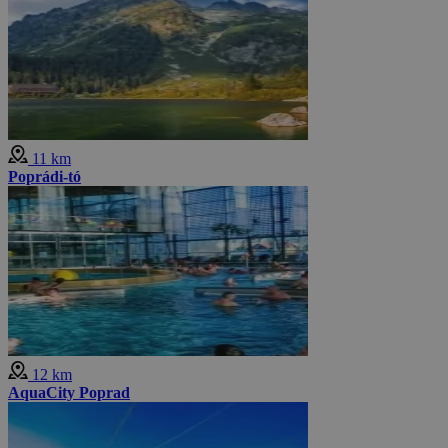
11 km
Poprádi-tó
12 km
AquaCity Poprad