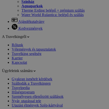
Színház
Aquaparkok
Therme Erding belépő + prémium szállás
Water World Rulantica: belépő és szállás
Ajándékutalvány
Kedvezmények
A Travelkingről
Rólunk
Vélemények és tapasztalatok
Travelking segítség
Karrier
Kapcsolat
Ügyfeleink számára
Gyakran ismételt kérdések
Szállodák a Travelkingen
Travelpedia
Hűségprogram
Személyesen ellenőrzött szállások
Nyár, utazással tele
Utazási élmények Szép-kártyával