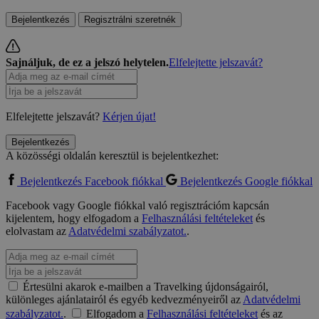
Bejelentkezés
Regisztrálni szeretnék
Sajnáljuk, de ez a jelszó helytelen.
Elfelejtette jelszavát?
Elfelejtette jelszavát?
Kérjen újat!
Bejelentkezés
A közösségi oldalán keresztül is bejelentkezhet:
Bejelentkezés Facebook fiókkal
Bejelentkezés Google fiókkal
Facebook vagy Google fiókkal való regisztrációm kapcsán
kijelentem, hogy elfogadom a
Felhasználási feltételeket
és
elolvastam az
Adatvédelmi szabályzatot.
.
Értesülni akarok e-mailben a Travelking újdonságairól,
különleges ajánlatairól és egyéb kedvezményeiről az
Adatvédelmi
szabályzatot.
.
Elfogadom a
Felhasználási feltételeket
és az