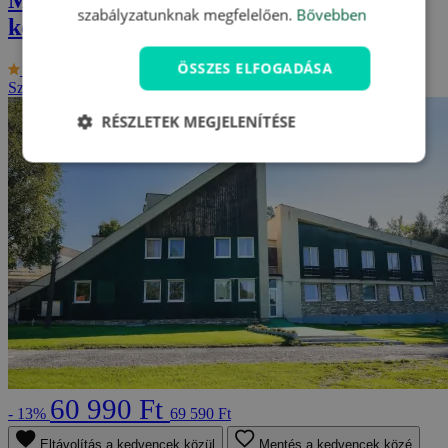
szabályzatunknak megfelelően.
Bővebben
kedvezménnyel
ÖSSZES ELFOGADÁSA
9.5/10
Hotel Rysy ***
Szlovákia - Tátra
2 fő részére, 3-tól 8 napig
RÉSZLETEK MEGJELENÍTÉSE
60 990 Ft
- 13%
69 590 Ft
Eltávolítás a kedvencek közül
Mentés a kedvencek közé