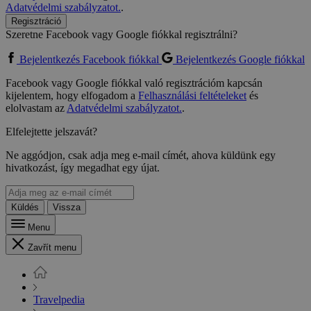
Adatvédelmi szabályzatot.
.
Regisztráció
Szeretne Facebook vagy Google fiókkal regisztrálni?
Bejelentkezés Facebook fiókkal
Bejelentkezés Google fiókkal
Facebook vagy Google fiókkal való regisztrációm kapcsán
kijelentem, hogy elfogadom a
Felhasználási feltételeket
és
elolvastam az
Adatvédelmi szabályzatot.
.
Elfelejtette jelszavát?
Ne aggódjon, csak adja meg e-mail címét, ahova küldünk egy
hivatkozást, így megadhat egy újat.
Küldés
Vissza
Menu
Zavřít menu
Travelpedia