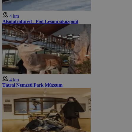
4 km
Alsótátrafüred - Pod Lesom síközpont
4 km
Tátrai Nemzeti Park Múzeum