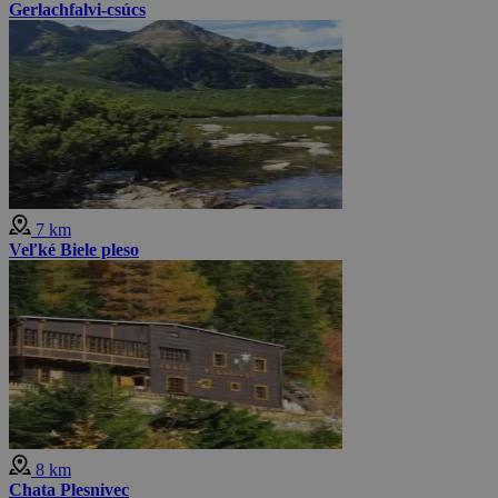
Gerlachfalvi-csúcs
7 km
Veľké Biele pleso
8 km
Chata Plesnivec