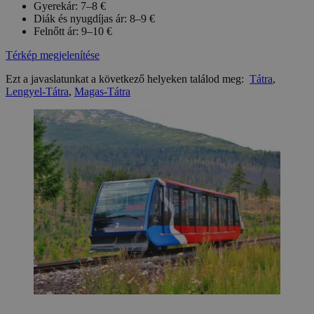
Gyerekár: 7–8 €
Diák és nyugdíjas ár: 8–9 €
Felnőtt ár: 9–10 €
Térkép megjelenítése
Ezt a javaslatunkat a következő helyeken találod meg:
Tátra
,
Lengyel-Tátra
,
Magas-Tátra