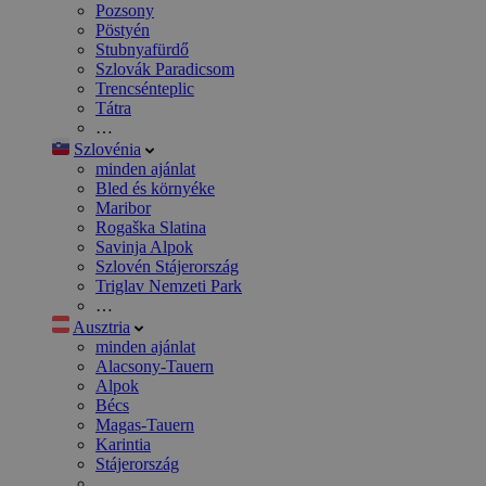
Pozsony
Pöstyén
Stubnyafürdő
Szlovák Paradicsom
Trencsénteplic
Tátra
…
Szlovénia
minden ajánlat
Bled és környéke
Maribor
Rogaška Slatina
Savinja Alpok
Szlovén Stájerország
Triglav Nemzeti Park
…
Ausztria
minden ajánlat
Alacsony-Tauern
Alpok
Bécs
Magas-Tauern
Karintia
Stájerország
…