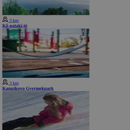
3 km
Kő-pataki-tó
3 km
Kamzíkovo Gyermekpark