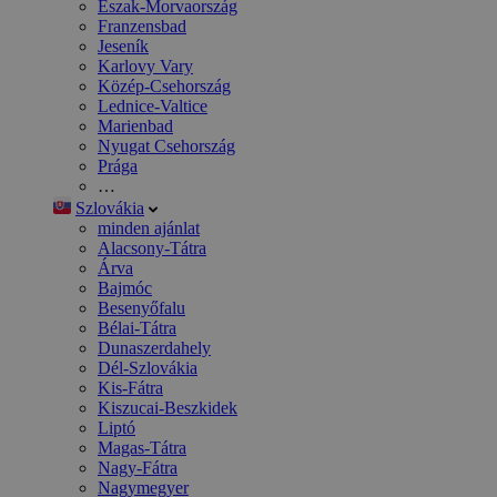
Észak-Morvaország
Franzensbad
Jeseník
Karlovy Vary
Közép-Csehország
Lednice-Valtice
Marienbad
Nyugat Csehország
Prága
…
Szlovákia
minden ajánlat
Alacsony-Tátra
Árva
Bajmóc
Besenyőfalu
Bélai-Tátra
Dunaszerdahely
Dél-Szlovákia
Kis-Fátra
Kiszucai-Beszkidek
Liptó
Magas-Tátra
Nagy-Fátra
Nagymegyer