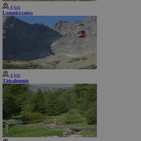
4 km
Lomnici-csúcs
4 km
Tátralomnic