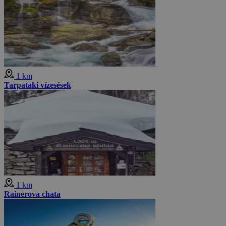
1 km
Tarpataki vízesések
1 km
Rainerova chata