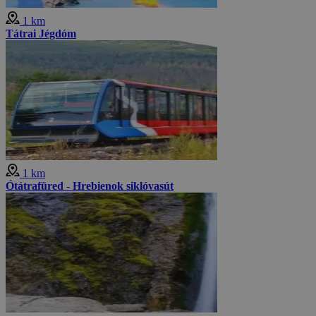
1 km
Tátrai Jégdóm
1 km
Ótátrafüred - Hrebienok siklóvasút