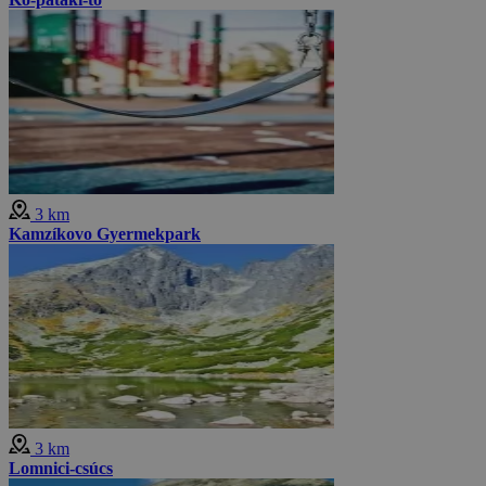
3 km
Kamzíkovo Gyermekpark
3 km
Lomnici-csúcs