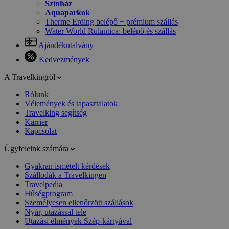
Színház
Aquaparkok
Therme Erding belépő + prémium szállás
Water World Rulantica: belépő és szállás
Ajándékutalvány
Kedvezmények
A Travelkingről
Rólunk
Vélemények és tapasztalatok
Travelking segítség
Karrier
Kapcsolat
Ügyfeleink számára
Gyakran ismételt kérdések
Szállodák a Travelkingen
Travelpedia
Hűségprogram
Személyesen ellenőrzött szállások
Nyár, utazással tele
Utazási élmények Szép-kártyával