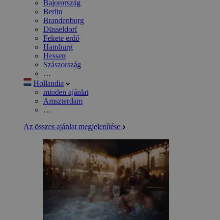
Bajorország
Berlin
Brandenburg
Düsseldorf
Fekete erdő
Hamburg
Hessen
Szászország
…
Hollandia
minden ajánlat
Amszterdam
…
Az összes ajánlat megjelenítése