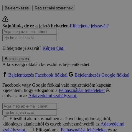
Bejelentkezés
Regisztrálni szeretnék
Sajnáljuk, de ez a jelszó helytelen.
Elfelejtette jelszavát?
Elfelejtette jelszavát?
Kérjen újat!
Bejelentkezés
A közösségi oldalán keresztül is bejelentkezhet:
Bejelentkezés Facebook fiókkal
Bejelentkezés Google fiókkal
Facebook vagy Google fiókkal való regisztrációm kapcsán
kijelentem, hogy elfogadom a
Felhasználási feltételeket
és
elolvastam az
Adatvédelmi szabályzatot.
.
Értesülni akarok e-mailben a Travelking újdonságairól,
különleges ajánlatairól és egyéb kedvezményeiről az
Adatvédelmi
szabályzatot.
.
Elfogadom a
Felhasználási feltételeket
és az