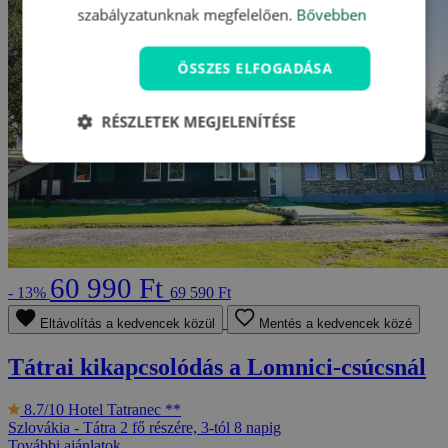
szabályzatunknak megfelelően.
Bővebben
ÖSSZES ELFOGADÁSA
RÉSZLETEK MEGJELENÍTÉSE
60 990 Ft
- 13%
69 590 Ft
Eltávolítás a kedvencek közül
Mentés a kedvencek közé
Tátrai kikapcsolódás a Lomnici-csúcsnál
8.7/10
Hotel Tatranec **
Szlovákia - Tátra
2 fő részére, 3-tól 8 napig
További ajánlatok