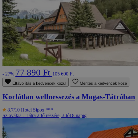
77 890 Ft
- 27%
105 690 Ft
Eltávolítás a kedvencek közül
Mentés a kedvencek közé
Korlátlan wellnessezés a Magas-Tátrában
8.7/10
Hotel Sipox ***
Szlovákia - Tátra
2 fő részére, 3-tól 8 napig