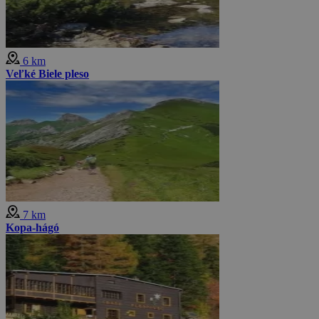
6 km
Veľké Biele pleso
7 km
Kopa-hágó