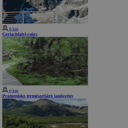
6 km
Gerlachfalvi-csúcs
6 km
Pramenisko természetjáró tanösvény