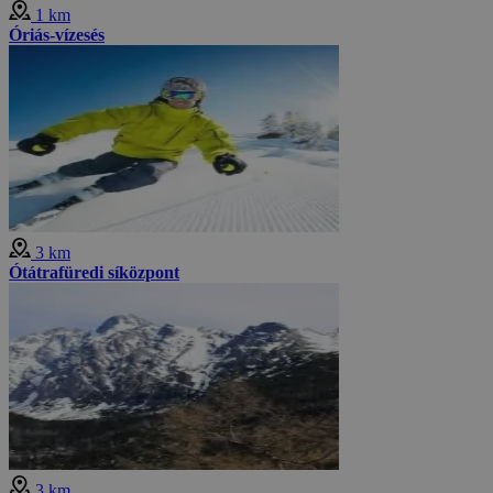
1 km
Óriás-vízesés
3 km
Ótátrafüredi síközpont
3 km