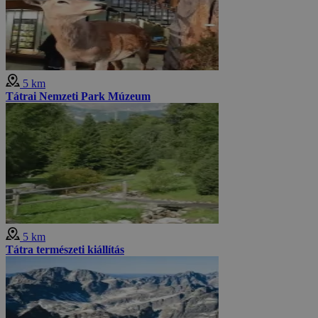
5 km
Tátrai Nemzeti Park Múzeum
5 km
Tátra természeti kiállítás