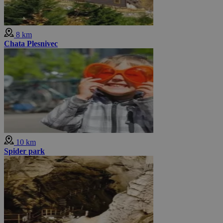
8 km
Chata Plesnivec
10 km
Spider park