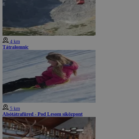
4 km
Tátralomnic
5 km
Alsótátrafüred - Pod Lesom síközpont