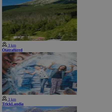
3 km
Ótátrafüred
3 km
TrickLandia