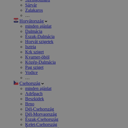
Sárvár
Zalakaros
…
Horvátország
minden ajánlat
Dalmácia
Észak-Dalmácia
Horvát szigetek
Isztria
Krk sziget
Kvarner-öböl
Közép-Dalmácia
Pag sziget
Vodice
…
Csehország
minden ajánlat
Adršpach
Beszkidek
Brno
Dél-Csehország
Dél-Morvaország
Észak-Csehország
Kelet-Csehország