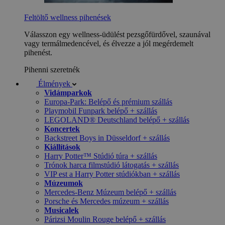
Feltöltő wellness pihenések
Válasszon egy wellness-üdülést pezsgőfürdővel, szaunával
vagy termálmedencével, és élvezze a jól megérdemelt
pihenést.
Pihenni szeretnék
Élmények
Vidámparkok
Europa-Park: Belépő és prémium szállás
Playmobil Funpark belépő + szállás
LEGOLAND® Deutschland belépő + szállás
Koncertek
Backstreet Boys in Düsseldorf + szállás
Kiállítások
Harry Potter™ Stúdió túra + szállás
Trónok harca filmstúdió látogatás + szállás
VIP est a Harry Potter stúdiókban + szállás
Múzeumok
Mercedes-Benz Múzeum belépő + szállás
Porsche és Mercedes múzeum + szállás
Musicalek
Párizsi Moulin Rouge belépő + szállás