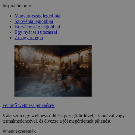
Inspirálódjon
Magyarország legjobbjai
Szlovénia legjobbjai
Horvátország legjobbjai
Egy nyár teli utazással
7 magyar régió
Feltöltő wellness pihenések
Válasszon egy wellness-üdülést pezsgőfürdővel, szaunával vagy
termálmedencével, és élvezze a jól megérdemelt pihenést.
Pihenni szeretnék