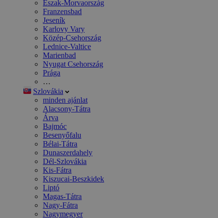
Észak-Morvaország
Franzensbad
Jeseník
Karlovy Vary
Közép-Csehország
Lednice-Valtice
Marienbad
Nyugat Csehország
Prága
…
Szlovákia
minden ajánlat
Alacsony-Tátra
Árva
Bajmóc
Besenyőfalu
Bélai-Tátra
Dunaszerdahely
Dél-Szlovákia
Kis-Fátra
Kiszucai-Beszkidek
Liptó
Magas-Tátra
Nagy-Fátra
Nagymegyer