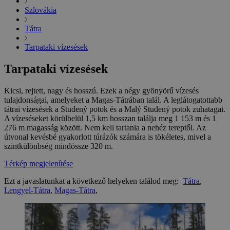
Szlovákia
Tátra
Tarpataki vízesések
Tarpataki vízesések
Kicsi, rejtett, nagy és hosszú. Ezek a négy gyönyörű vízesés
tulajdonságai, amelyeket a Magas-Tátrában talál. A leglátogatottabb
tátrai vízesések a Studený potok és a Malý Studený potok zuhatagai.
A vízeséseket körülbelül 1,5 km hosszan találja meg 1 153 m és 1
276 m magasság között. Nem kell tartania a nehéz tereptől. Az
útvonal kevésbé gyakorlott túrázók számára is tökéletes, mivel a
szintkülönbség mindössze 320 m.
Térkép megjelenítése
Ezt a javaslatunkat a következő helyeken találod meg:
Tátra
,
Lengyel-Tátra
,
Magas-Tátra
,