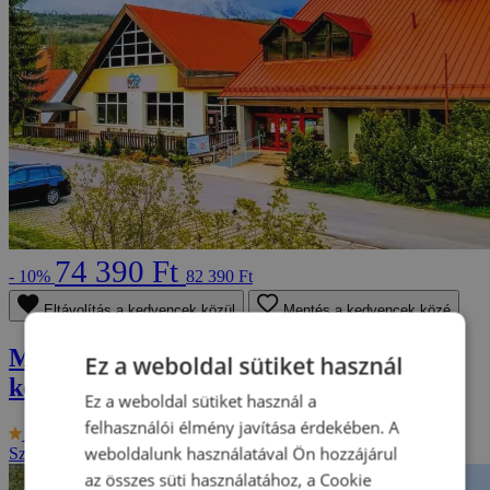
74 390 Ft
- 10%
82 390 Ft
Eltávolítás a kedvencek közül
Mentés a kedvencek közé
Magas-tátrai üdülés aquapark
Ez a weboldal sütiket használ
kedvezménnyel
Ez a weboldal sütiket használ a
felhasználói élmény javítása érdekében. A
9.5/10
Hotel Rysy ***
weboldalunk használatával Ön hozzájárul
Szlovákia - Tátra
2 fő részére, 3-tól 8 napig
az összes süti használatához, a Cookie