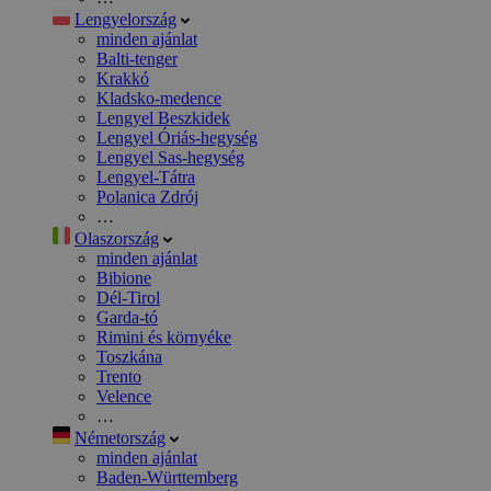
Lengyelország
minden ajánlat
Balti-tenger
Krakkó
Kladsko-medence
Lengyel Beszkidek
Lengyel Óriás-hegység
Lengyel Sas-hegység
Lengyel-Tátra
Polanica Zdrój
…
Olaszország
minden ajánlat
Bibione
Dél-Tirol
Garda-tó
Rimini és környéke
Toszkána
Trento
Velence
…
Németország
minden ajánlat
Baden-Württemberg