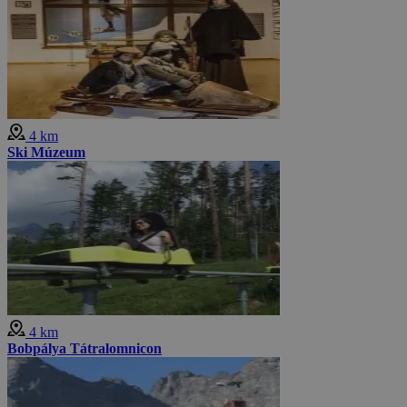
4 km
Ski Múzeum
4 km
Bobpálya Tátralomnicon