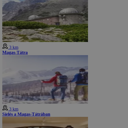
3 km
Magas-Tátra
3 km
Síelés a Magas-Tátrában