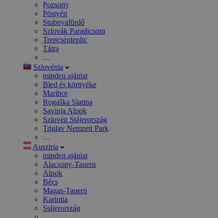
Pozsony
Pöstyén
Stubnyafürdő
Szlovák Paradicsom
Trencsénteplic
Tátra
…
Szlovénia
minden ajánlat
Bled és környéke
Maribor
Rogaška Slatina
Savinja Alpok
Szlovén Stájerország
Triglav Nemzeti Park
…
Ausztria
minden ajánlat
Alacsony-Tauern
Alpok
Bécs
Magas-Tauern
Karintia
Stájerország
…