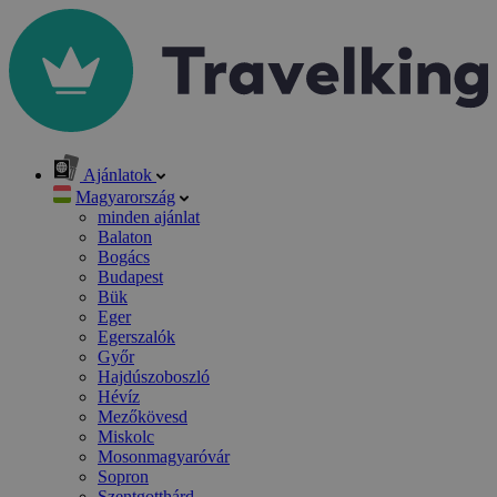
Ajánlatok
Magyarország
minden ajánlat
Balaton
Bogács
Budapest
Bük
Eger
Egerszalók
Győr
Hajdúszoboszló
Hévíz
Mezőkövesd
Miskolc
Mosonmagyaróvár
Sopron
Szentgotthárd