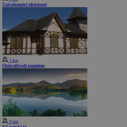
Tátralomnici síközpont
3 km
Ótátrafüredi templom
3 km
Kő-pataki-tó