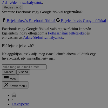
Adatvédelmi szabályzatot.
.
Regisztráció
Szeretne Facebook vagy Google fiókkal regisztrálni?
Bejelentkezés Facebook fiókkal
Bejelentkezés Google fiókkal
Facebook vagy Google fiókkal való regisztrációm kapcsán
kijelentem, hogy elfogadom a
Felhasználási feltételeket
és
elolvastam az
Adatvédelmi szabályzatot.
.
Elfelejtette jelszavát?
Ne aggódjon, csak adja meg e-mail címét, ahova küldünk egy
hivatkozást, így megadhat egy újat.
Küldés
Vissza
Menu
Zavřít menu
Travelpedia