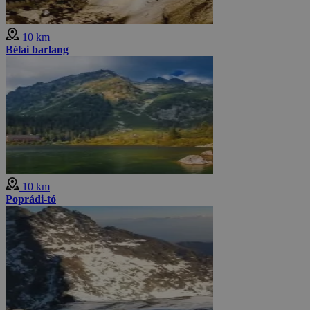
10 km
Bélai barlang
10 km
Poprádi-tó