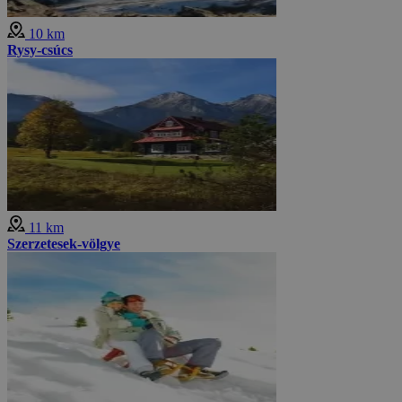
10 km
Rysy-csúcs
11 km
Szerzetesek-völgye