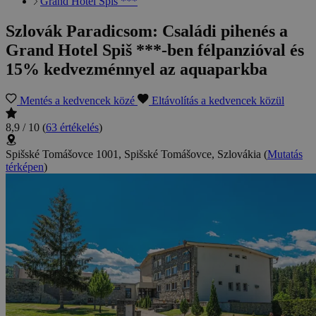
Grand Hotel Spiš ***
Szlovák Paradicsom: Családi pihenés a
Grand Hotel Spiš ***-ben félpanzióval és
15% kedvezménnyel az aquaparkba
Mentés a kedvencek közé
Eltávolítás a kedvencek közül
8,9 / 10
(
63 értékelés
)
Spišské Tomášovce 1001, Spišské Tomášovce, Szlovákia
(
Mutatás
térképen
)