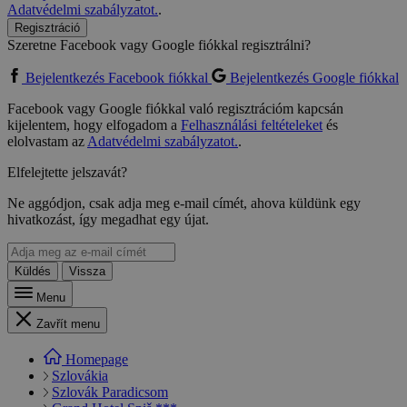
Adatvédelmi szabályzatot.
.
Regisztráció
Szeretne Facebook vagy Google fiókkal regisztrálni?
Bejelentkezés Facebook fiókkal
Bejelentkezés Google fiókkal
Facebook vagy Google fiókkal való regisztrációm kapcsán
kijelentem, hogy elfogadom a
Felhasználási feltételeket
és
elolvastam az
Adatvédelmi szabályzatot.
.
Elfelejtette jelszavát?
Ne aggódjon, csak adja meg e-mail címét, ahova küldünk egy
hivatkozást, így megadhat egy újat.
Küldés
Vissza
Menu
Zavřít menu
Homepage
Szlovákia
Szlovák Paradicsom