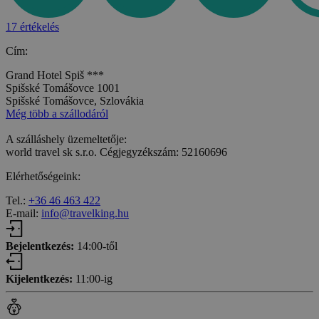
17 értékelés
Cím:
Grand Hotel Spiš ***
Spišské Tomášovce 1001
Spišské Tomášovce, Szlovákia
Még több a szállodáról
A szálláshely üzemeltetője:
world travel sk s.r.o. Cégjegyzékszám: 52160696
Elérhetőségeink:
Tel.:
+36 46 463 422
E-mail:
info@travelking.hu
Bejelentkezés:
14:00-től
Kijelentkezés:
11:00-ig