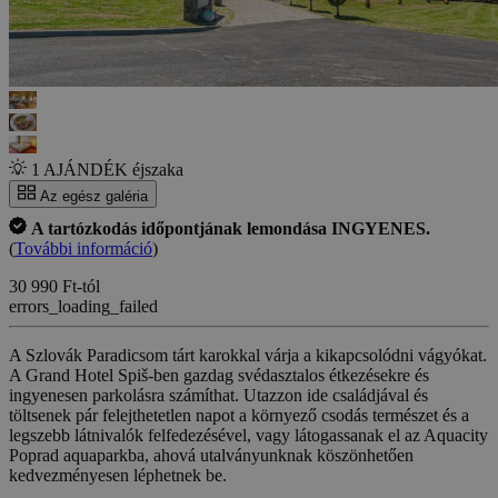
1 AJÁNDÉK éjszaka
Az egész galéria
A tartózkodás időpontjának lemondása INGYENES.
(
További információ
)
30 990 Ft-tól
errors_loading_failed
A Szlovák Paradicsom tárt karokkal várja a kikapcsolódni vágyókat.
A Grand Hotel Spiš-ben gazdag svédasztalos étkezésekre és
ingyenesen parkolásra számíthat. Utazzon ide családjával és
töltsenek pár felejthetetlen napot a környező csodás természet és a
legszebb látnivalók felfedezésével, vagy látogassanak el az Aquacity
Poprad aquaparkba, ahová utalványunknak köszönhetően
kedvezményesen léphetnek be.