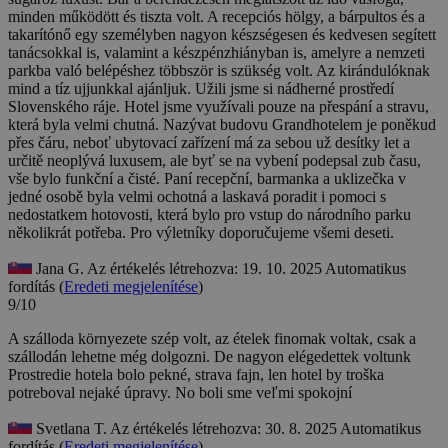
minden működött és tiszta volt. A recepciós hölgy, a bárpultos és a
takarítónő egy személyben nagyon készségesen és kedvesen segített
tanácsokkal is, valamint a készpénzhiányban is, amelyre a nemzeti
parkba való belépéshez többször is szükség volt. Az kirándulóknak
mind a tíz ujjunkkal ajánljuk.
Užili jsme si nádherné prostředí
Slovenského ráje. Hotel jsme využívali pouze na přespání a stravu,
která byla velmi chutná. Nazývat budovu Grandhotelem je poněkud
přes čáru, neboť ubytovací zařízení má za sebou už desítky let a
určitě neoplývá luxusem, ale byť se na vybení podepsal zub času,
vše bylo funkční a čisté. Paní recepční, barmanka a uklizečka v
jedné osobě byla velmi ochotná a laskavá poradit i pomoci s
nedostatkem hotovosti, která bylo pro vstup do národního parku
několikrát potřeba. Pro výletníky doporučujeme všemi deseti.
Jana G.
Az értékelés létrehozva: 19. 10. 2025
Automatikus
fordítás (
Eredeti megjelenítése
)
9/10
A szálloda környezete szép volt, az ételek finomak voltak, csak a
szállodán lehetne még dolgozni. De nagyon elégedettek voltunk
Prostredie hotela bolo pekné, strava fajn, len hotel by troška
potreboval nejaké úpravy. No boli sme veľmi spokojní
Svetlana T.
Az értékelés létrehozva: 30. 8. 2025
Automatikus
fordítás (
Eredeti megjelenítése
)