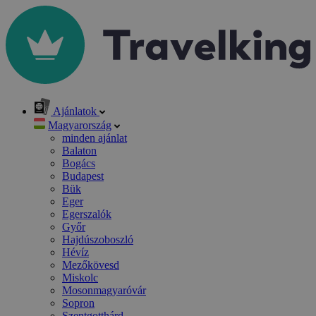
Ajánlatok
Magyarország
minden ajánlat
Balaton
Bogács
Budapest
Bük
Eger
Egerszalók
Győr
Hajdúszoboszló
Hévíz
Mezőkövesd
Miskolc
Mosonmagyaróvár
Sopron
Szentgotthárd