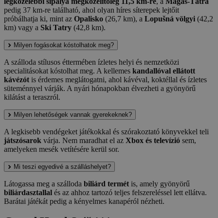
legközelebbi sípálya megközelítőleg 11,5 km-re
, a
Magas-Tátra
pedig 37 km-re található, ahol olyan híres síterepek lejtőit
próbálhatja ki, mint az
Opalisko
(26,7 km), a
Lopušná völgyi
(42,2
km) vagy a
Ski Tatry
(42,8 km).
Milyen fogásokat kóstolhatok meg?
A szálloda stílusos éttermében ízletes helyi és nemzetközi
specialitásokat kóstolhat meg. A kellemes
kandallóval ellátott
kávézót
is érdemes meglátogatni, ahol kávéval, koktéllal és ízletes
süteménnyel várják. A nyári hónapokban élvezheti a gyönyörű
kilátást a teraszról.
Milyen lehetőségek vannak gyerekeknek?
A legkisebb vendégeket játékokkal és szórakoztató könyvekkel teli
játszósarok
várja. Nem maradhat el az
Xbox és televízió
sem,
amelyeken mesék vetítésére kerül sor.
Mi teszi egyedivé a szálláshelyet?
Látogassa meg a szálloda
biliárd termét
is, amely gyönyörű
biliárdasztallal
és az ahhoz tartozó teljes felszereléssel lett ellátva.
Barátai játékát pedig a kényelmes kanapéról nézheti.