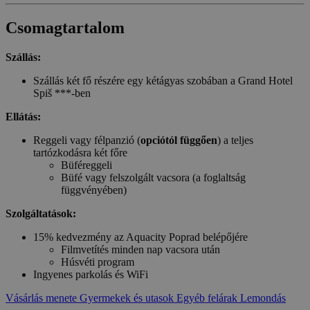
Csomagtartalom
Szállás:
Szállás két fő részére egy kétágyas szobában a Grand Hotel
Spiš ***-ben
Ellátás:
Reggeli vagy félpanzió (
opciótól függően
) a teljes
tartózkodásra két főre
Büféreggeli
Büfé vagy felszolgált vacsora (a foglaltság
függvényében)
Szolgáltatások:
15% kedvezmény az Aquacity Poprad belépőjére
Filmvetítés minden nap vacsora után
Húsvéti program
Ingyenes parkolás és WiFi
Vásárlás menete
Gyermekek és utasok
Egyéb felárak
Lemondás