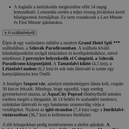
A foglalás a tartózkodás megkezdése előtt 14 napig
lemondható. Lemondás esetén a teljes összeg jóváírásra kerül
hűségpontok formájában. Ez nem vonatkozik a Last Minute
és First Minute ajánlatokra.
A szálláshelyről
Éljen át egy varázslatos üdülést a modern
Grand Hotel Spiš ***
szállodában, a
Szlovák Paradicsomban
. A szálloda kiváló
kiindulópontként szolgál túrázáshoz és kerékpártúrákhoz, mivel
mindössze
2 percnyire helyezkedik el Csingótól, a Szlovák
Paradicsom központjától
. A
Tamásfalvi kilátó
(4,5 km), a
Létánfalvi malom
(6,2 km) és sok más látnivaló is szinte egy
karnyújtásnyira lesz Öntől.
A fenséges
Szepesi vár
, amelyet mindenképpen látnia kell, csupán
30 km-re fekszik. Mindegy, hogy egyedül, vagy esetleg
gyermekeivel utazna, az
AquaCity Poprad
élményfürdő minden
esetben megéri a látogatást. Itt 14 beltéri és szabadtéri medence,
számtalan látnivaló és egy hatalamas szaunavilág várja a
vendégeket. Nyáron az
iglói strandon
(7,4 km) vagy a
Imrikfalvi-
víztározóban
(36,7 km) is kellemesen fürdőzhet.
A téli hónapokban pedig természetesen a síelést ajánljuk.
A