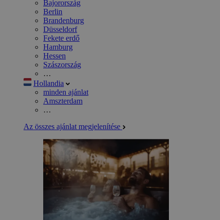
Bajorország
Berlin
Brandenburg
Düsseldorf
Fekete erdő
Hamburg
Hessen
Szászország
…
Hollandia
minden ajánlat
Amszterdam
…
Az összes ajánlat megjelenítése