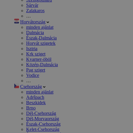
Sárvár
Zalakaros
…
Horvátország
minden ajánlat
Dalmácia
Észak-Dalmácia
Horvát szigetek
Isztria
Krk sziget
Kvarner-öböl
Közép-Dalmácia
Pag sziget
Vodice
…
Csehország
minden ajánlat
Adršpach
Beszkidek
Brno
Dél-Csehország
Dél-Morvaország
Észak-Csehország
Kelet-Csehország