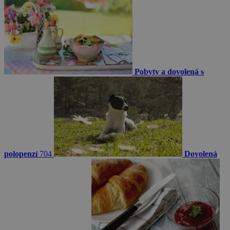
Pobyty a dovolená s
polopenzí
704
Dovolená