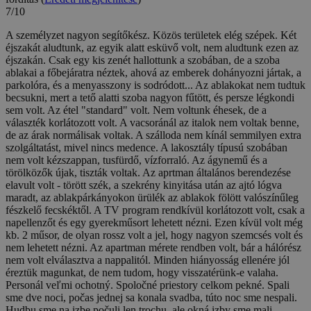
7/10
A személyzet nagyon segítőkész. Közös területek elég szépek. Két
éjszakát aludtunk, az egyik alatt esküvő volt, nem aludtunk ezen az
éjszakán. Csak egy kis zenét hallottunk a szobában, de a szoba
ablakai a főbejáratra néztek, ahová az emberek dohányozni jártak, a
parkolóra, és a menyasszony is sodródott... Az ablakokat nem tudtuk
becsukni, mert a tető alatti szoba nagyon fűtött, és persze légkondi
sem volt. Az étel "standard" volt. Nem voltunk éhesek, de a
választék korlátozott volt. A vacsoránál az italok nem voltak benne,
de az árak normálisak voltak. A szálloda nem kínál semmilyen extra
szolgáltatást, mivel nincs medence. A lakosztály típusú szobában
nem volt kézszappan, tusfürdő, vízforraló. Az ágynemű és a
törölközők újak, tiszták voltak. Az aprtman általános berendezése
elavult volt - törött szék, a szekrény kinyitása után az ajtó lógva
maradt, az ablakpárkányokon ürülék az ablakok fölött valószínűleg
fészkelő fecskéktől. A TV program rendkívül korlátozott volt, csak a
napellenzőt és egy gyerekműsort lehetett nézni. Ezen kívül volt még
kb. 2 műsor, de olyan rossz volt a jel, hogy nagyon szemcsés volt és
nem lehetett nézni. Az apartman mérete rendben volt, bár a hálórész
nem volt elválasztva a nappalitól. Minden hiányosság ellenére jól
éreztük magunkat, de nem tudom, hogy visszatérünk-e valaha.
Personál veľmi ochotný. Spoločné priestory celkom pekné. Spali
sme dve noci, počas jednej sa konala svadba, túto noc sme nespali.
Hudbu sme na izbe počuli len trochu, ale okná izby sme mali