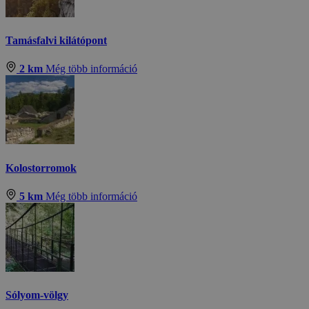
Tamásfalvi kilátópont
2 km
Még több információ
Kolostorromok
5 km
Még több információ
Sólyom-völgy