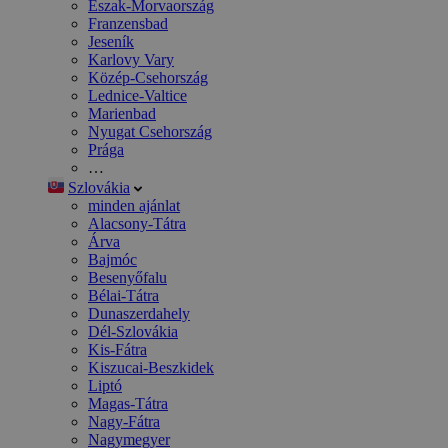
Észak-Morvaország
Franzensbad
Jeseník
Karlovy Vary
Közép-Csehország
Lednice-Valtice
Marienbad
Nyugat Csehország
Prága
…
Szlovákia
minden ajánlat
Alacsony-Tátra
Árva
Bajmóc
Besenyőfalu
Bélai-Tátra
Dunaszerdahely
Dél-Szlovákia
Kis-Fátra
Kiszucai-Beszkidek
Liptó
Magas-Tátra
Nagy-Fátra
Nagymegyer