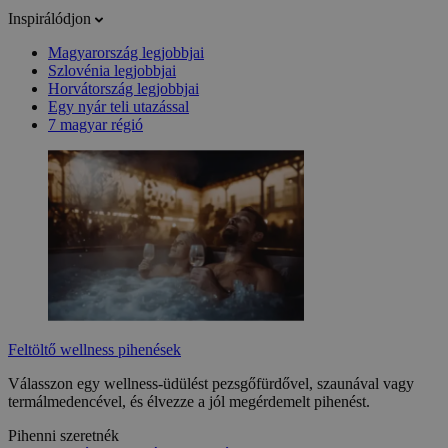
Inspirálódjon
Magyarország legjobbjai
Szlovénia legjobbjai
Horvátország legjobbjai
Egy nyár teli utazással
7 magyar régió
Feltöltő wellness pihenések
Válasszon egy wellness-üdülést pezsgőfürdővel, szaunával vagy
termálmedencével, és élvezze a jól megérdemelt pihenést.
Pihenni szeretnék