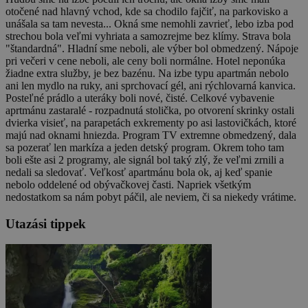
otočené nad hlavný vchod, kde sa chodilo fajčiť, na parkovisko a
unášala sa tam nevesta... Okná sme nemohli zavrieť, lebo izba pod
strechou bola veľmi vyhriata a samozrejme bez klímy. Strava bola
"štandardná". Hladní sme neboli, ale výber bol obmedzený. Nápoje
pri večeri v cene neboli, ale ceny boli normálne. Hotel neponúka
žiadne extra služby, je bez bazénu. Na izbe typu apartmán nebolo
ani len mydlo na ruky, ani sprchovací gél, ani rýchlovarná kanvica.
Posteľné prádlo a uteráky boli nové, čisté. Celkové vybavenie
aprtmánu zastaralé - rozpadnutá stolička, po otvorení skrinky ostali
dvierka visieť, na parapetách exkrementy po asi lastovičkách, ktoré
majú nad oknami hniezda. Program TV extremne obmedzený, dala
sa pozerať len markíza a jeden detský program. Okrem toho tam
boli ešte asi 2 programy, ale signál bol taký zlý, že veľmi zrnili a
nedali sa sledovať. Veľkosť apartmánu bola ok, aj keď spanie
nebolo oddelené od obývačkovej časti. Napriek všetkým
nedostatkom sa nám pobyt páčil, ale neviem, či sa niekedy vrátime.
Utazási tippek