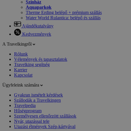
Színház
Aquaparkok
Therme Erding belépő + prémium szállás
Water World Rulantica: belépő és szállás
Ajándékutalvány
Kedvezmények
A Travelkingről
Rólunk
Vélemények és tapasztalatok
Travelking segítség
Karrier
Kapcsolat
Ügyfeleink számára
Gyakran ismételt kérdések
Szállodák a Travelkingen
Travelpedia
Hűségprogram
Személyesen ellenőrzött szállások
Nyár, utazással tele
Utazási élmények Szép-kártyával