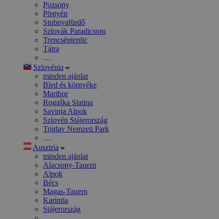
Pozsony
Pöstyén
Stubnyafürdő
Szlovák Paradicsom
Trencsénteplic
Tátra
…
Szlovénia
minden ajánlat
Bled és környéke
Maribor
Rogaška Slatina
Savinja Alpok
Szlovén Stájerország
Triglav Nemzeti Park
…
Ausztria
minden ajánlat
Alacsony-Tauern
Alpok
Bécs
Magas-Tauern
Karintia
Stájerország
…