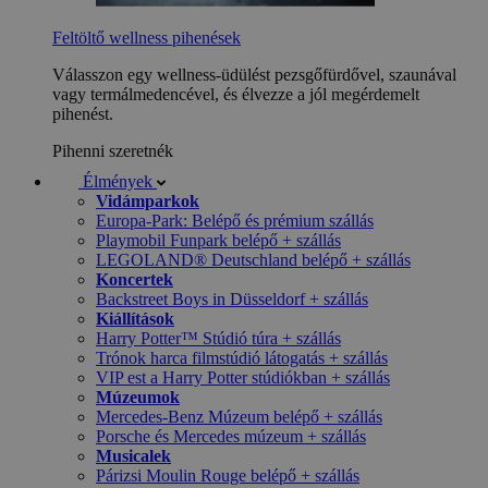
Feltöltő wellness pihenések
Válasszon egy wellness-üdülést pezsgőfürdővel, szaunával
vagy termálmedencével, és élvezze a jól megérdemelt
pihenést.
Pihenni szeretnék
Élmények
Vidámparkok
Europa-Park: Belépő és prémium szállás
Playmobil Funpark belépő + szállás
LEGOLAND® Deutschland belépő + szállás
Koncertek
Backstreet Boys in Düsseldorf + szállás
Kiállítások
Harry Potter™ Stúdió túra + szállás
Trónok harca filmstúdió látogatás + szállás
VIP est a Harry Potter stúdiókban + szállás
Múzeumok
Mercedes-Benz Múzeum belépő + szállás
Porsche és Mercedes múzeum + szállás
Musicalek
Párizsi Moulin Rouge belépő + szállás