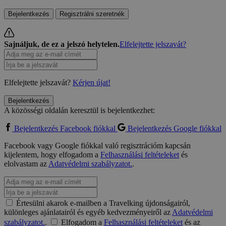
Bejelentkezés
Regisztrálni szeretnék
Sajnáljuk, de ez a jelszó helytelen.
Elfelejtette jelszavát?
Elfelejtette jelszavát?
Kérjen újat!
Bejelentkezés
A közösségi oldalán keresztül is bejelentkezhet:
Bejelentkezés Facebook fiókkal
Bejelentkezés Google fiókkal
Facebook vagy Google fiókkal való regisztrációm kapcsán
kijelentem, hogy elfogadom a
Felhasználási feltételeket
és
elolvastam az
Adatvédelmi szabályzatot.
.
Értesülni akarok e-mailben a Travelking újdonságairól,
különleges ajánlatairól és egyéb kedvezményeiről az
Adatvédelmi
szabályzatot.
.
Elfogadom a
Felhasználási feltételeket
és az