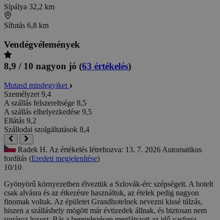
Sípálya
32,2 km
Sífutás
6,8 km
Vendégvélemények
8,9 / 10
nagyon jó
(
63 értékelés
)
Mutasd mindegyiket
Személyzet
9,4
A szállás felszereltsége
8,5
A szállás elhelyezkedése
9,5
Ellátás
9,2
Szállodai szolgáltatások
8,4
Radek H.
Az értékelés létrehozva: 13. 7. 2026
Automatikus
fordítás (
Eredeti megjelenítése
)
10/10
Gyönyörű környezetben élveztük a Szlovák-érc szépségeit. A hotelt
csak alvásra és az étkezésre használtuk, az ételek pedig nagyon
finomak voltak. Az épületet Grandhotelnek nevezni kissé túlzás,
hiszen a szálláshely mögött már évtizedek állnak, és biztosan nem
sugároz luxust. Bár a berendezésen meglátszott az idő vasfoga,