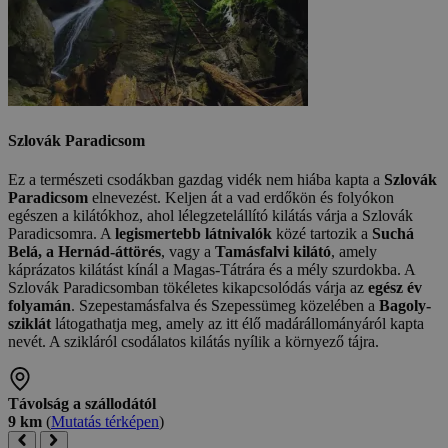
Szlovák Paradicsom
Ez a természeti csodákban gazdag vidék nem hiába kapta a
Szlovák
Paradicsom
elnevezést. Keljen át a vad erdőkön és folyókon
egészen a kilátókhoz, ahol lélegzetelállító kilátás várja a Szlovák
Paradicsomra. A
legismertebb látnivalók
közé tartozik a
Suchá
Belá, a Hernád-áttörés
, vagy a
Tamásfalvi kilátó
, amely
káprázatos kilátást kínál a Magas-Tátrára és a mély szurdokba. A
Szlovák Paradicsomban tökéletes kikapcsolódás várja az
egész év
folyamán
. Szepestamásfalva és Szepessümeg közelében a
Bagoly-
sziklát
látogathatja meg, amely az itt élő madárállományáról kapta
nevét. A szikláról csodálatos kilátás nyílik a környező tájra.
Távolság a szállodától
9 km
(
Mutatás térképen
)