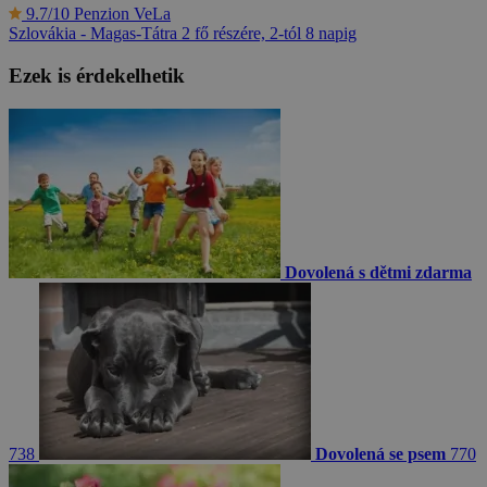
9.7/10
Penzion VeLa
Szlovákia - Magas-Tátra
2 fő részére, 2-tól 8 napig
Ezek is érdekelhetik
Dovolená s dětmi zdarma
738
Dovolená se psem
770