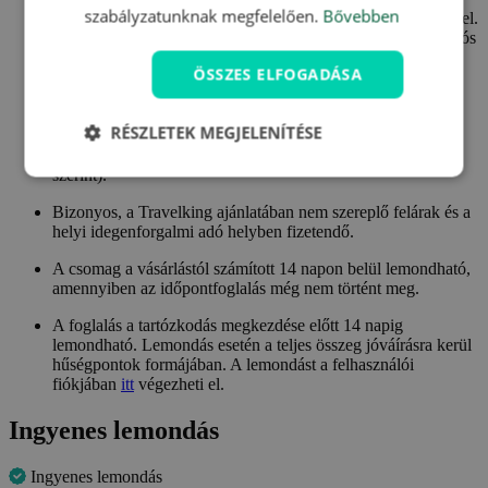
szabályzatunknak megfelelően.
Bővebben
Gyermekeknek 14,9 éves korig 30 €/éj - pótágyon, reggelivel.
Gyermekeknek 14,9 éves korig 48 €/éj - pótágyon, félpanziós
ellátással.
ÖSSZES ELFOGADÁSA
Gyermekeknek 17,9 éves korig az utalvány teljes árának
50%-át szükséges fizetni - pótágyon, ellátással (szülők
választása szerint).
RÉSZLETEK MEGJELENÍTÉSE
18 év feletti személynek az utalvány teljes árának 50%-át
szükséges fizetni - pótágyon, ellátással (szülők választása
szerint).
Bizonyos, a Travelking ajánlatában nem szereplő felárak és a
helyi idegenforgalmi adó helyben fizetendő.
A csomag a vásárlástól számított 14 napon belül lemondható,
amennyiben az időpontfoglalás még nem történt meg.
A foglalás a tartózkodás megkezdése előtt 14 napig
lemondható. Lemondás esetén a teljes összeg jóváírásra kerül
hűségpontok formájában. A lemondást a felhasználói
fiókjában
itt
végezheti el.
Ingyenes lemondás
Ingyenes lemondás