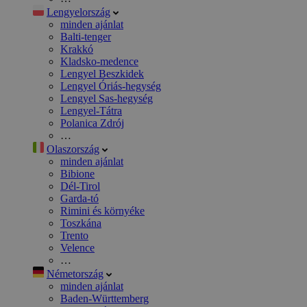
Lengyelország
minden ajánlat
Balti-tenger
Krakkó
Kladsko-medence
Lengyel Beszkidek
Lengyel Óriás-hegység
Lengyel Sas-hegység
Lengyel-Tátra
Polanica Zdrój
…
Olaszország
minden ajánlat
Bibione
Dél-Tirol
Garda-tó
Rimini és környéke
Toszkána
Trento
Velence
…
Németország
minden ajánlat
Baden-Württemberg