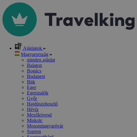
Ajánlatok
Magyarország
minden ajánlat
Balaton
Bogács
Budapest
Bük
Eger
Egerszalók
Győr
Hajdúszoboszló
Hévíz
Mezőkövesd
Miskolc
Mosonmagyaróvár
Sopron
Szentgotthárd