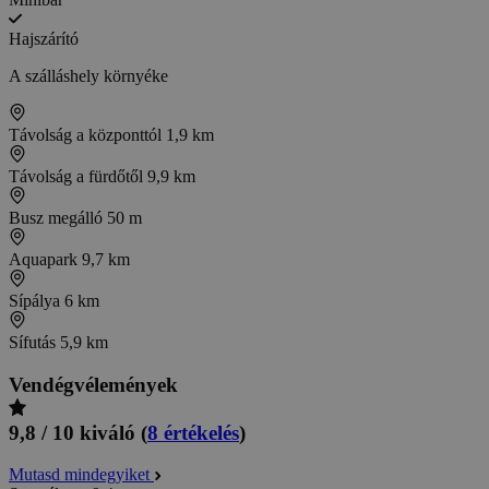
Hajszárító
A szálláshely környéke
Távolság a központtól
1,9 km
Távolság a fürdőtől
9,9 km
Busz megálló
50 m
Aquapark
9,7 km
Sípálya
6 km
Sífutás
5,9 km
Vendégvélemények
9,8 / 10
kiváló
(
8 értékelés
)
Mutasd mindegyiket