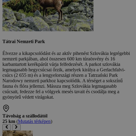
Tátrai Nemzeti Park
Élvezze a kikapcsolódást és az aktív pihenést Szlovákia legrégebbi
nemzeti parkjában, ahol összesen 600 km túraösvény és 16
karbantartott kerékpárút várja felfedezését. A parkot szlovákia
legmagasabb hegycsúcsai őrzik, amelyek királya a Gerlachfalvi-
csúcs (2 655 m) és a lengyelországi részen a Tatrzański Park
Narodowy nemzeti parkhoz kapcsolódik. A térséget a sokszínű
fauna és flóra jellemzi. Mássza meg Szlovákia legmagasabb
csúcsait, fedezze fel a völgyek mesés tavait és csodálja meg a
gyönyörű védett virágokat.
Távolság a szállodától
25 km
(
Mutatás térképen
)