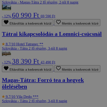
Szlovákia - Magas-Tátra
2 fő részére, 2-tól 8 napig
60 990 Ft
- 12%
69 590 Ft
Eltávolítás a kedvencek közül
Mentés a kedvencek közé
Tátrai kikapcsolódás a Lomnici-csúcsnál
8.7/10
Hotel Tatranec **
Szlovákia - Tátra
2 fő részére, 3-tól 8 napig
38 390 Ft
- 12%
43 490 Ft
Eltávolítás a kedvencek közül
Mentés a kedvencek közé
Magas-Tátra: Forró tea a hegyek
ölelésében
9.7/10
Vila Dedo ***
Szlovákia - Tátra
2 fő részére, 3-tól 8 napig