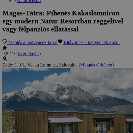
Natur Resort
Magas-Tátra: Pihenés Kakaslomnicon
egy modern Natur Resortban reggelivel
vagy félpanziós ellátással
Mentés a kedvencek közé
Eltávolítás a kedvencek közül
9,8 / 10
(
8 értékelés
)
Ľadová 101, Veľká Lomnica, Szlovákia
(
Mutatás térképen
)