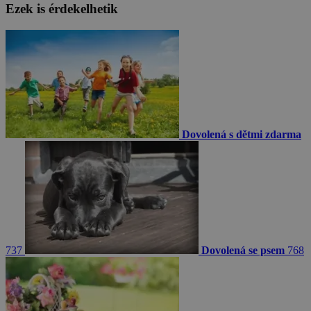
Ezek is érdekelhetik
Dovolená s dětmi zdarma
737
Dovolená se psem
768