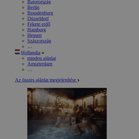
Bajorország
Berlin
Brandenburg
Düsseldorf
Fekete erdő
Hamburg
Hessen
Szászország
…
Hollandia
minden ajánlat
Amszterdam
…
Az összes ajánlat megjelenítése