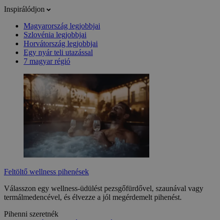
Inspirálódjon
Magyarország legjobbjai
Szlovénia legjobbjai
Horvátország legjobbjai
Egy nyár teli utazással
7 magyar régió
Feltöltő wellness pihenések
Válasszon egy wellness-üdülést pezsgőfürdővel, szaunával vagy
termálmedencével, és élvezze a jól megérdemelt pihenést.
Pihenni szeretnék