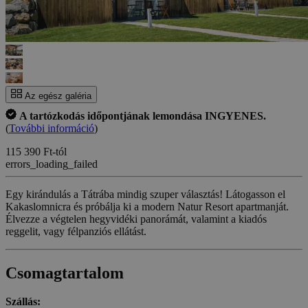
Az egész galéria
A tartózkodás időpontjának lemondása INGYENES.
(
További információ
)
115 390 Ft-tól
errors_loading_failed
Egy kirándulás a Tátrába mindig szuper választás! Látogasson el
Kakaslomnicra és próbálja ki a modern Natur Resort apartmanját.
Élvezze a végtelen hegyvidéki panorámát, valamint a kiadós
reggelit, vagy félpanziós ellátást.
Csomagtartalom
Szállás: