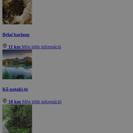
Bélai barlang
11 km
Még több információ
Kő-pataki-tó
10 km
Még több információ