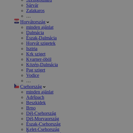
Sárvár
Zalakaros
…
Horvátország
minden ajánlat
Dalmácia
Észak-Dalmácia
Horvát szigetek
Isztria
Krk sziget
Kvarner-öböl
Közép-Dalmácia
Pag sziget
Vodice
…
Csehország
minden ajánlat
Adršpach
Beszkidek
Brno
Dél-Csehország
Dél-Morvaország
Észak-Csehország
Kelet-Csehország