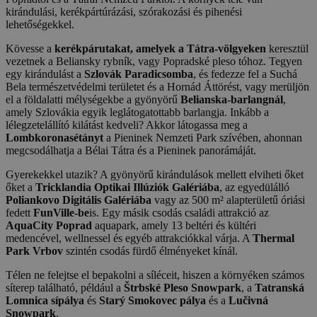
kirándulási, kerékpártúrázási, szórakozási és pihenési
lehetőségekkel.
Kövesse a
kerékpárutakat, amelyek a Tátra-völgyeken
keresztül
vezetnek a Beliansky rybník, vagy Popradské pleso tóhoz. Tegyen
egy kirándulást a
Szlovák Paradicsomba
, és fedezze fel a Suchá
Bela természetvédelmi területet és a Hornád Áttörést, vagy merüljön
el a földalatti mélységekbe a gyönyörű
Belianska-barlangnál
,
amely Szlovákia egyik leglátogatottabb barlangja. Inkább a
lélegzetelállító kilátást kedveli? Akkor látogassa meg a
Lombkoronasétányt
a Pieninek Nemzeti Park szívében, ahonnan
megcsodálhatja a Bélai Tátra és a Pieninek panorámáját.
Gyerekekkel utazik? A gyönyörű kirándulások mellett elviheti őket
őket a
Tricklandia Optikai Illúziók Galériába
, az egyedülálló
Poliankovo Digitális Galériába
vagy az 500 m² alapterületű óriási
fedett
FunVille-be
is. Egy másik csodás családi attrakció az
AquaCity Poprad
aquapark, amely 13 beltéri és kültéri
medencével, wellnessel és egyéb attrakciókkal várja. A
Thermal
Park Vrbov
szintén csodás fürdő élményeket kínál.
Télen ne felejtse el bepakolni a síléceit, hiszen a környéken számos
síterep található, például a
Štrbské Pleso Snowpark
, a
Tatranská
Lomnica sípálya
és
Starý Smokovec pálya
és a
Lučivná
Snowpark
.