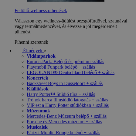
Feltöltő wellness pihenések
Válasszon egy wellness-üdülést pezsgőfürdővel, szaunával
vagy termálmedencével, és élvezze a jól megérdemelt
pihenést.
Pihenni szeretnék
Élmények
Vidámparkok
Europa-Park: Belépő és prémium szállás
Playmobil Funpark belépő + szállás
LEGOLAND® Deutschland belépő + szállás
Koncertek
Backstreet Boys in Düsseldorf + szállás
Kiállítások
Harry Potter™ Stúdió túra + szállás
Trónok harca filmstúdió látogatás + szállás
VIP est a Harry Potter stúdiókban + szállás
Múzeumok
Mercedes-Benz Múzeum belépő + szállás
Porsche és Mercedes múzeum + szállás
Musicalek
Párizsi Moulin Rouge belépő + szállás