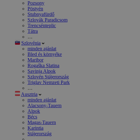
Pozsony
Pöstyén
Stubnyafürdő
Szlovák Paradicsom
Trencsénteplic
Tátra
…
Szlovénia
minden ajánlat
Bled és környéke
Maribor
Rogaška Slatina
Savinja Alpok
Szlovén Stájerország
Triglav Nemzeti Park
…
Ausztria
minden ajánlat
Alacsony-Tauern
Alpok
Bécs
Magas-Tauern
Karintia
Stájerország
…