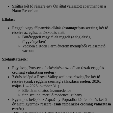
Szállás két fő részére egy Ön által választott apartmanban a
Natur Resortban
Ellátás:
Reggeli vagy félpanziós ellátás (
csomagtípus szerint
) két fő
részére az egész tartózkodás alatt.
Büféreggeli vagy tálalt reggeli (a foglaltság
függvényében)
Vacsora a Rock Farm étterem menüjéből választható
vacsora
Szolgáltatások:
Egy üveg Prossecco bekészítés a szobában (
csak reggelis
csomag választása esetén
)
3 órás belépő a Royal Valley wellness részlegébe két fő
részére (
csak reggelis csomag választása esetén
, 2026.
május 1. – 2026. október 31.)
Ellenáramoltatós úszómedence
finn szauna, merülő medence, zuhany
Egynapos belépő az AquaCity Popradba két felnőtt és két 6
év alatti gyermek részére (
csak félpanziós csomag választása
esetén
)