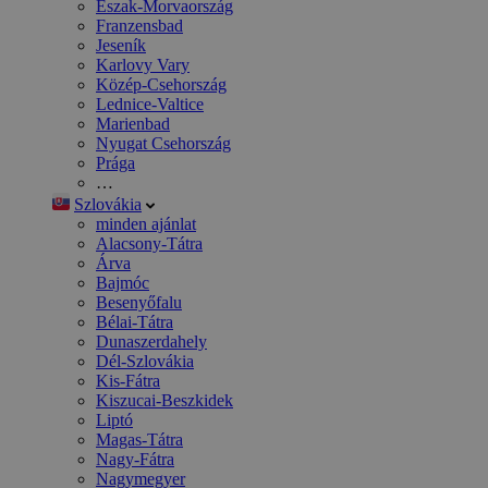
Észak-Morvaország
Franzensbad
Jeseník
Karlovy Vary
Közép-Csehország
Lednice-Valtice
Marienbad
Nyugat Csehország
Prága
…
Szlovákia
minden ajánlat
Alacsony-Tátra
Árva
Bajmóc
Besenyőfalu
Bélai-Tátra
Dunaszerdahely
Dél-Szlovákia
Kis-Fátra
Kiszucai-Beszkidek
Liptó
Magas-Tátra
Nagy-Fátra
Nagymegyer