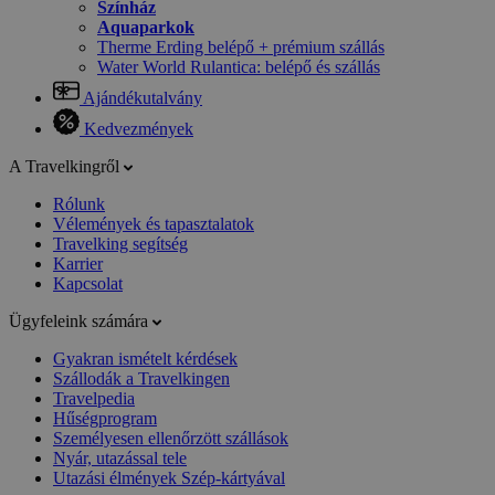
Színház
Aquaparkok
Therme Erding belépő + prémium szállás
Water World Rulantica: belépő és szállás
Ajándékutalvány
Kedvezmények
A Travelkingről
Rólunk
Vélemények és tapasztalatok
Travelking segítség
Karrier
Kapcsolat
Ügyfeleink számára
Gyakran ismételt kérdések
Szállodák a Travelkingen
Travelpedia
Hűségprogram
Személyesen ellenőrzött szállások
Nyár, utazással tele
Utazási élmények Szép-kártyával