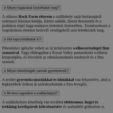
Milyen fogásokat kóstolhatok meg?
A stílusos
Rock Farm étterem
a szálláshely saját biofarmjáról
származó húsokat kínálja, ízletes saláták, finom desszertek és a
podtátrai régió hagyományos ételeinek kíséretében. Természetesen a
vegetáriánus ételeket kedvelő vendégekről sem feledkeztek meg.
Hol kapcsolódhatok ki?
Pihenéshez igénybe veheti az új természetes
wellnessrészleget finn
szaunával
. Vagy ellátogathat a Royal Valley partnerhotel wellness
központjába, és élvezheti az ellenáramoltatós medencét és a finn
szaunát.
Milyen lehetőségek vannak gyerekeknek?
A terület
gyermekcsúszdákkal és hintákkal
van felszerelve, ahol a
legkisebbek órákon át szórakozhatnak a friss levegőn.
Mi teszi egyedivé a szálláshelyet?
A szálláshelyen lehetőség van továbbá
elektromos, hegyi és
trekking kerékpárok kölcsönzésére
és szabadtéri grillezésre is.