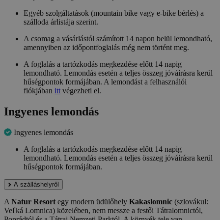
Egyéb szolgáltatások (mountain bike vagy e-bike bérlés) a
szálloda árlistája szerint.
A csomag a vásárlástól számított 14 napon belül lemondható,
amennyiben az időpontfoglalás még nem történt meg.
A foglalás a tartózkodás megkezdése előtt 14 napig
lemondható. Lemondás esetén a teljes összeg jóváírásra kerül
hűségpontok formájában. A lemondást a felhasználói
fiókjában
itt
végezheti el.
Ingyenes lemondás
Ingyenes lemondás
A foglalás a tartózkodás megkezdése előtt 14 napig
lemondható. Lemondás esetén a teljes összeg jóváírásra kerül
hűségpontok formájában.
A szálláshelyről
A
Natur Resort
egy modern üdülőhely
Kakaslomnic
(szlovákul:
Veľká Lomnica) közelében, nem messze a festői Tátralomnictól,
Poprádtól és a Tátrai Nemzeti Parktól. A környék tele van