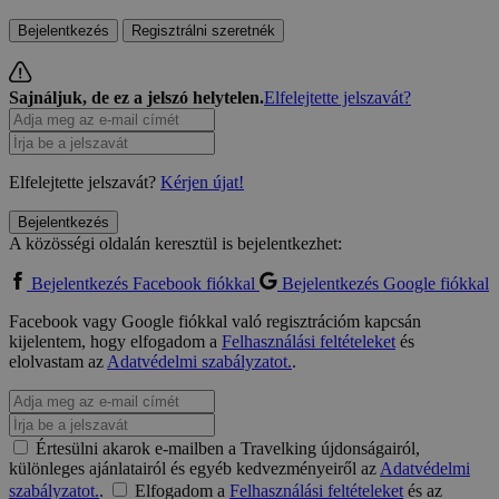
Bejelentkezés
Regisztrálni szeretnék
Sajnáljuk, de ez a jelszó helytelen.
Elfelejtette jelszavát?
Elfelejtette jelszavát?
Kérjen újat!
Bejelentkezés
A közösségi oldalán keresztül is bejelentkezhet:
Bejelentkezés Facebook fiókkal
Bejelentkezés Google fiókkal
Facebook vagy Google fiókkal való regisztrációm kapcsán
kijelentem, hogy elfogadom a
Felhasználási feltételeket
és
elolvastam az
Adatvédelmi szabályzatot.
.
Értesülni akarok e-mailben a Travelking újdonságairól,
különleges ajánlatairól és egyéb kedvezményeiről az
Adatvédelmi
szabályzatot.
.
Elfogadom a
Felhasználási feltételeket
és az