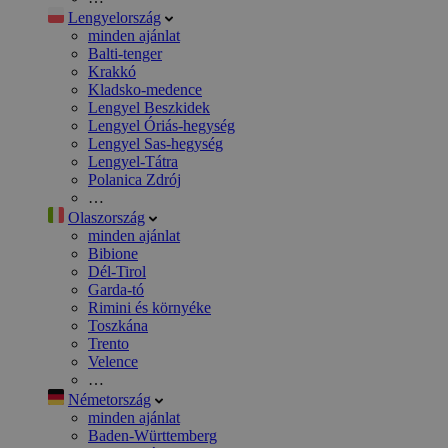
Lengyelország
minden ajánlat
Balti-tenger
Krakkó
Kladsko-medence
Lengyel Beszkidek
Lengyel Óriás-hegység
Lengyel Sas-hegység
Lengyel-Tátra
Polanica Zdrój
…
Olaszország
minden ajánlat
Bibione
Dél-Tirol
Garda-tó
Rimini és környéke
Toszkána
Trento
Velence
…
Németország
minden ajánlat
Baden-Württemberg