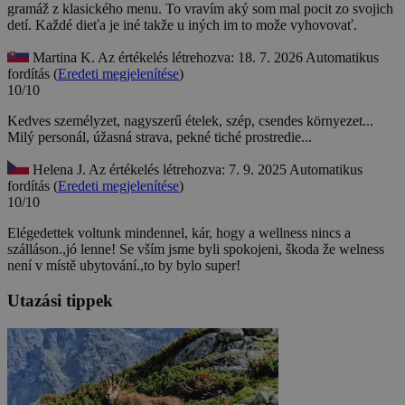
gramáž z klasického menu. To vravím aký som mal pocit zo svojich
detí. Každé dieťa je iné takže u iných im to može vyhovovať.
Martina K.
Az értékelés létrehozva: 18. 7. 2026
Automatikus
fordítás (
Eredeti megjelenítése
)
10/10
Kedves személyzet, nagyszerű ételek, szép, csendes környezet...
Milý personál, úžasná strava, pekné tiché prostredie...
Helena J.
Az értékelés létrehozva: 7. 9. 2025
Automatikus
fordítás (
Eredeti megjelenítése
)
10/10
Elégedettek voltunk mindennel, kár, hogy a wellness nincs a
szálláson.,jó lenne!
Se vším jsme byli spokojeni, škoda že welness
není v místě ubytování.,to by bylo super!
Utazási tippek