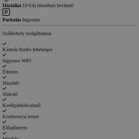
Háziállat
10 €/éj ellenében bevihető
Parkolás
Ingyenes
Szálláshely szolgáltatásai
Kártyás fizetés lehetséges
Ingyenes WiFi
Étterem
Játszótér
Sítároló
Kerékpárkölcsönző
Konferencia terem
Előadóterem
Minibár