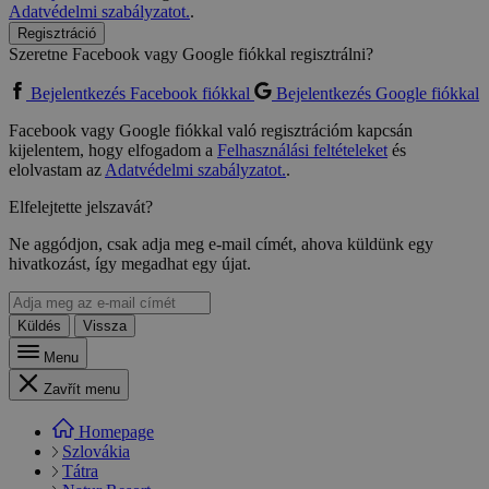
Adatvédelmi szabályzatot.
.
Regisztráció
Szeretne Facebook vagy Google fiókkal regisztrálni?
Bejelentkezés Facebook fiókkal
Bejelentkezés Google fiókkal
Facebook vagy Google fiókkal való regisztrációm kapcsán
kijelentem, hogy elfogadom a
Felhasználási feltételeket
és
elolvastam az
Adatvédelmi szabályzatot.
.
Elfelejtette jelszavát?
Ne aggódjon, csak adja meg e-mail címét, ahova küldünk egy
hivatkozást, így megadhat egy újat.
Küldés
Vissza
Menu
Zavřít menu
Homepage
Szlovákia
Tátra