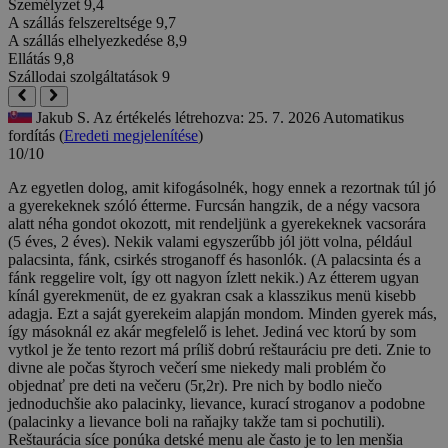
Személyzet
9,4
A szállás felszereltsége
9,7
A szállás elhelyezkedése
8,9
Ellátás
9,8
Szállodai szolgáltatások
9
Jakub S.
Az értékelés létrehozva: 25. 7. 2026
Automatikus
fordítás (
Eredeti megjelenítése
)
10/10
Az egyetlen dolog, amit kifogásolnék, hogy ennek a rezortnak túl jó
a gyerekeknek szóló étterme. Furcsán hangzik, de a négy vacsora
alatt néha gondot okozott, mit rendeljünk a gyerekeknek vacsorára
(5 éves, 2 éves). Nekik valami egyszerűbb jól jött volna, például
palacsinta, fánk, csirkés stroganoff és hasonlók. (A palacsinta és a
fánk reggelire volt, így ott nagyon ízlett nekik.) Az étterem ugyan
kínál gyerekmenüt, de ez gyakran csak a klasszikus menü kisebb
adagja. Ezt a saját gyerekeim alapján mondom. Minden gyerek más,
így másoknál ez akár megfelelő is lehet.
Jediná vec ktorú by som
vytkol je že tento rezort má príliš dobrú reštauráciu pre deti. Znie to
divne ale počas štyroch večerí sme niekedy mali problém čo
objednať pre deti na večeru (5r,2r). Pre nich by bodlo niečo
jednoduchšie ako palacinky, lievance, kurací stroganov a podobne
(palacinky a lievance boli na raňajky takže tam si pochutili).
Reštaurácia síce ponúka detské menu ale často je to len menšia