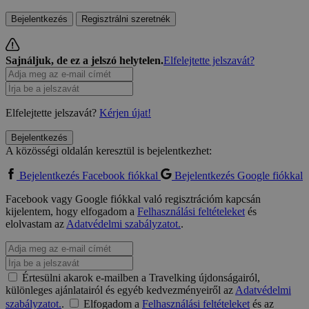
Bejelentkezés
Regisztrálni szeretnék
Sajnáljuk, de ez a jelszó helytelen.
Elfelejtette jelszavát?
Elfelejtette jelszavát?
Kérjen újat!
Bejelentkezés
A közösségi oldalán keresztül is bejelentkezhet:
Bejelentkezés Facebook fiókkal
Bejelentkezés Google fiókkal
Facebook vagy Google fiókkal való regisztrációm kapcsán
kijelentem, hogy elfogadom a
Felhasználási feltételeket
és
elolvastam az
Adatvédelmi szabályzatot.
.
Értesülni akarok e-mailben a Travelking újdonságairól,
különleges ajánlatairól és egyéb kedvezményeiről az
Adatvédelmi
szabályzatot.
.
Elfogadom a
Felhasználási feltételeket
és az