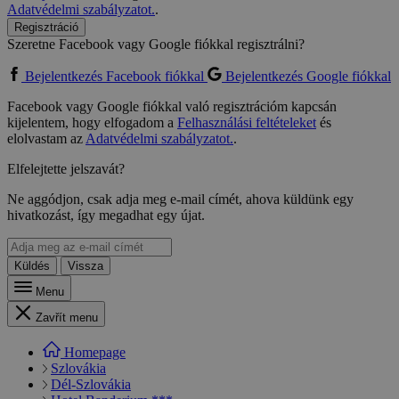
Adatvédelmi szabályzatot.
.
Regisztráció
Szeretne Facebook vagy Google fiókkal regisztrálni?
Bejelentkezés Facebook fiókkal
Bejelentkezés Google fiókkal
Facebook vagy Google fiókkal való regisztrációm kapcsán
kijelentem, hogy elfogadom a
Felhasználási feltételeket
és
elolvastam az
Adatvédelmi szabályzatot.
.
Elfelejtette jelszavát?
Ne aggódjon, csak adja meg e-mail címét, ahova küldünk egy
hivatkozást, így megadhat egy újat.
Küldés
Vissza
Menu
Zavřít menu
Homepage
Szlovákia
Dél-Szlovákia