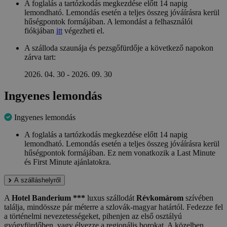
A foglalás a tartózkodás megkezdése előtt 14 napig
lemondható. Lemondás esetén a teljes összeg jóváírásra kerül
hűségpontok formájában. A lemondást a felhasználói
fiókjában
itt
végezheti el.
A szálloda szaunája és pezsgőfürdője a következő napokon
zárva tart:
2026. 04. 30 - 2026. 09. 30
Ingyenes lemondás
Ingyenes lemondás
A foglalás a tartózkodás megkezdése előtt 14 napig
lemondható. Lemondás esetén a teljes összeg jóváírásra kerül
hűségpontok formájában. Ez nem vonatkozik a Last Minute
és First Minute ajánlatokra.
A szálláshelyről
A
Hotel Banderium ***
luxus szállodát
Révkomárom
szívében
találja, mindössze pár méterre a szlovák-magyar határtól. Fedezze fel
a történelmi nevezetességeket, pihenjen az első osztályú
gyógyfürdőben, vagy élvezze a regionális borokat. A közelben