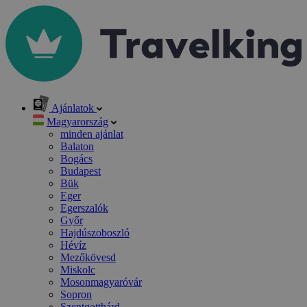
Ajánlatok
Magyarország
minden ajánlat
Balaton
Bogács
Budapest
Bük
Eger
Egerszalók
Győr
Hajdúszoboszló
Hévíz
Mezőkövesd
Miskolc
Mosonmagyaróvár
Sopron
Szentgotthárd