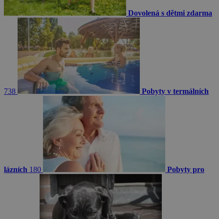
Dovolená s dětmi zdarma
738
Pobyty v termálních
lázních
180
Pobyty pro