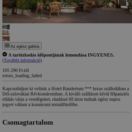
Az egész galéria
A tartózkodás időpontjának lemondása INGYENES.
(
További információ
)
105 290 Ft-tól
errors_loading_failed
Kapcsolódjon ki velünk a Hotel Banderium *** luxus szállodában a
Dél-szlovákiai Révkomáromban. A kiváló szálláson kívül félpanziós
ellátás várja a vendégeket, ráadásul fél áron tudnak egész napos
jegyet váltani a komáromi termálfürdőbe.
Csomagtartalom