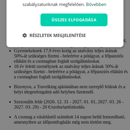
szabályzatunknak megfelelően.
Bővebben
Az utalvány nem használható fel 2026.12.24. - 2026.12.26.
ÖSSZES ELFOGADÁSA
között.
Gyermekeknek 2,9 éves korig ingyenes - pótágy és ellátás
RÉSZLETEK MEGJELENÍTÉSE
nélkül.
Gyermekeknek 13,9 éves korig 38 €/éj - beleértve a pótágyat,
a félpanziós ellátást és a csomagban foglalt szolgáltatásokat.
Gyermekeknek 17,9 éves korig az utalvány teljes árának
50%-át szükséges fizetni - beleértve a pótágyat, a félpanziós
ellátást és a csomagban foglalt szolgáltatásokat.
18 év feletti személynek az utalvány teljes árának 50%-át
szükséges fizetni - beleértve a pótágyat, a félpanziós ellátást és
a csomagban foglalt szolgáltatásokat.
Bizonyos, a Travelking ajánlatában nem szereplő felárak és a
helyi idegenforgalmi adó helyben fizetendő.
Szezonális felár (2026. 12. 31 - 2027. 01. 01, 2027. 03. 26 -
2027. 03. 29) - 20 €/szoba/tartózkodás.
A csomag a vásárlástól számított 14 napon belül lemondható,
amennyiben az időpontfoglalás még nem történt meg.