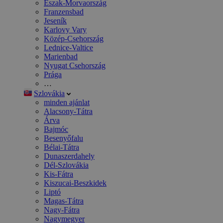
Észak-Morvaország
Franzensbad
Jeseník
Karlovy Vary
Közép-Csehország
Lednice-Valtice
Marienbad
Nyugat Csehország
Prága
…
Szlovákia
minden ajánlat
Alacsony-Tátra
Árva
Bajmóc
Besenyőfalu
Bélai-Tátra
Dunaszerdahely
Dél-Szlovákia
Kis-Fátra
Kiszucai-Beszkidek
Liptó
Magas-Tátra
Nagy-Fátra
Nagymegyer