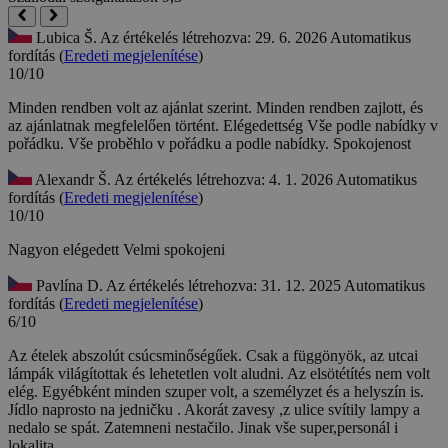
Lubica Š.
Az értékelés létrehozva: 29. 6. 2026
Automatikus
fordítás (
Eredeti megjelenítése
)
10/10
Minden rendben volt az ajánlat szerint. Minden rendben zajlott, és
az ajánlatnak megfelelően történt. Elégedettség
Vše podle nabídky v
pořádku. Vše proběhlo v pořádku a podle nabídky. Spokojenost
Alexandr Š.
Az értékelés létrehozva: 4. 1. 2026
Automatikus
fordítás (
Eredeti megjelenítése
)
10/10
Nagyon elégedett
Velmi spokojeni
Pavlína D.
Az értékelés létrehozva: 31. 12. 2025
Automatikus
fordítás (
Eredeti megjelenítése
)
6/10
Az ételek abszolút csúcsminőségűek. Csak a függönyök, az utcai
lámpák világítottak és lehetetlen volt aludni. Az elsötétítés nem volt
elég. Egyébként minden szuper volt, a személyzet és a helyszín is.
Jídlo naprosto na jedničku . Akorát zavesy ,z ulice svítily lampy a
nedalo se spát. Zatemneni nestačilo. Jinak vše super,personál i
lokalita