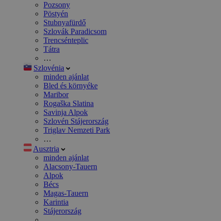
Pozsony
Pöstyén
Stubnyafürdő
Szlovák Paradicsom
Trencsénteplic
Tátra
…
Szlovénia
minden ajánlat
Bled és környéke
Maribor
Rogaška Slatina
Savinja Alpok
Szlovén Stájerország
Triglav Nemzeti Park
…
Ausztria
minden ajánlat
Alacsony-Tauern
Alpok
Bécs
Magas-Tauern
Karintia
Stájerország
…