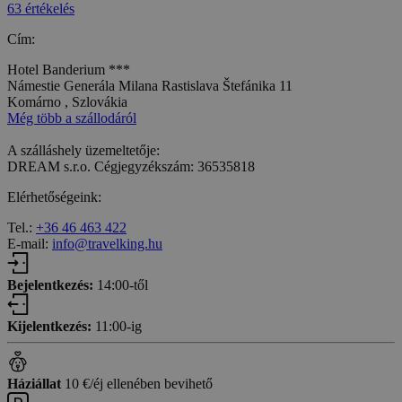
63 értékelés
Cím:
Hotel Banderium ***
Námestie Generála Milana Rastislava Štefánika 11
Komárno , Szlovákia
Még több a szállodáról
A szálláshely üzemeltetője:
DREAM s.r.o. Cégjegyzékszám: 36535818
Elérhetőségeink:
Tel.:
+36 46 463 422
E-mail:
info@travelking.hu
Bejelentkezés:
14:00-től
Kijelentkezés:
11:00-ig
Háziállat
10 €/éj ellenében bevihető