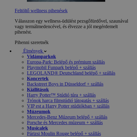
Feltöltő wellness pihenések
Válasszon egy wellness-üdülést pezsgőfürdővel, szaunával
vagy termálmedencével, és élvezze a jól megérdemelt
pihenést.
Pihenni szeretnék
Élmények
Vidámparkok
Europa-Park: Belépő és prémium szállás
Playmobil Funpark belépő + szállás
LEGOLAND® Deutschland belépő + szállás
Koncertek
Backstreet Boys in Düsseldorf + szállás
Kiállítások
Harry Potter™ Stúdió túra + szállás
Trónok harca filmstúdió látogatás + szállás
VIP est a Harry Potter stúdiókban + szállás
Múzeumok
Mercedes-Benz Múzeum belépő + szállás
Porsche és Mercedes múzeum + szállás
Musicalek
Párizsi Moulin Rouge belépő + szállás