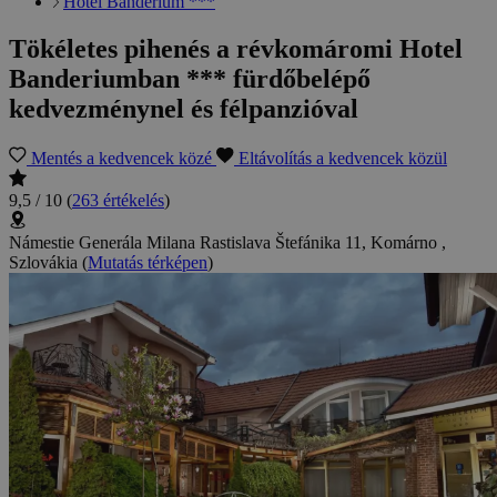
Hotel Banderium ***
Tökéletes pihenés a révkomáromi Hotel
Banderiumban *** fürdőbelépő
kedvezménynel és félpanzióval
Mentés a kedvencek közé
Eltávolítás a kedvencek közül
9,5 / 10
(
263 értékelés
)
Námestie Generála Milana Rastislava Štefánika 11, Komárno ,
Szlovákia
(
Mutatás térképen
)