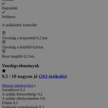
Hajszárító
Wellness
A szálláshely környéke
Távolság a központtól
0,2 km
Távolság a fürdőtől
0,8 km
Busz megálló
0,2 km
Vendégvélemények
9,5 / 10
nagyon jó
(
263 értékelés
)
Mutasd mindegyiket
Személyzet
9,1
A szállás felszereltsége
9,2
A szállás elhelyezkedése
9,6
Ellátás
9,3
Szállodai szolgáltatások
9,3