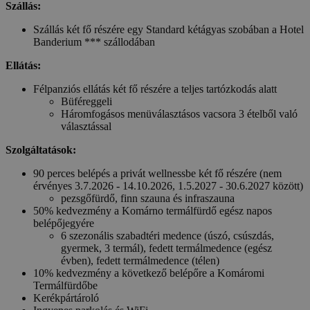
Szállás:
Szállás két fő részére egy Standard kétágyas szobában a Hotel
Banderium *** szállodában
Ellátás:
Félpanziós ellátás két fő részére a teljes tartózkodás alatt
Büféreggeli
Háromfogásos menüválasztásos vacsora 3 ételből való
választással
Szolgáltatások:
90 perces belépés a privát wellnessbe két fő részére (nem
érvényes 3.7.2026 - 14.10.2026, 1.5.2027 - 30.6.2027 között)
pezsgőfürdő, finn szauna és infraszauna
50% kedvezmény a Komárno termálfürdő egész napos
belépőjegyére
6 szezonális szabadtéri medence (úszó, csúszdás,
gyermek, 3 termál), fedett termálmedence (egész
évben), fedett termálmedence (télen)
10% kedvezmény a következő belépőre a Komáromi
Termálfürdőbe
Kerékpártároló