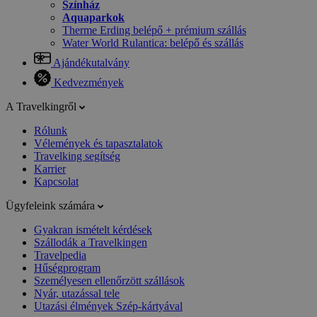
Színház
Aquaparkok
Therme Erding belépő + prémium szállás
Water World Rulantica: belépő és szállás
Ajándékutalvány
Kedvezmények
A Travelkingről
Rólunk
Vélemények és tapasztalatok
Travelking segítség
Karrier
Kapcsolat
Ügyfeleink számára
Gyakran ismételt kérdések
Szállodák a Travelkingen
Travelpedia
Hűségprogram
Személyesen ellenőrzött szállások
Nyár, utazással tele
Utazási élmények Szép-kártyával