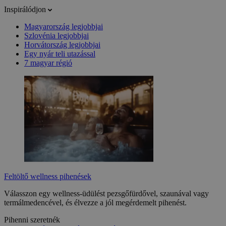
Inspirálódjon
Magyarország legjobbjai
Szlovénia legjobbjai
Horvátország legjobbjai
Egy nyár teli utazással
7 magyar régió
Feltöltő wellness pihenések
Válasszon egy wellness-üdülést pezsgőfürdővel, szaunával vagy
termálmedencével, és élvezze a jól megérdemelt pihenést.
Pihenni szeretnék