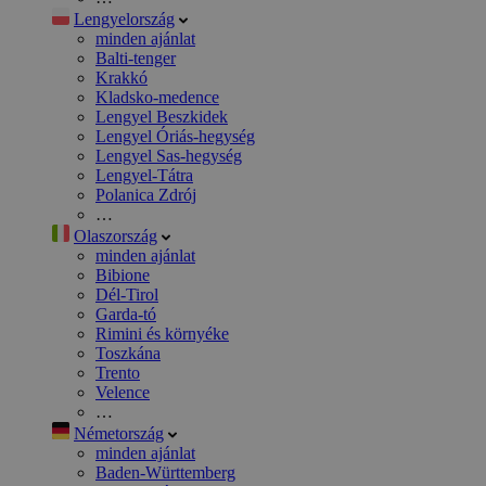
Lengyelország
minden ajánlat
Balti-tenger
Krakkó
Kladsko-medence
Lengyel Beszkidek
Lengyel Óriás-hegység
Lengyel Sas-hegység
Lengyel-Tátra
Polanica Zdrój
…
Olaszország
minden ajánlat
Bibione
Dél-Tirol
Garda-tó
Rimini és környéke
Toszkána
Trento
Velence
…
Németország
minden ajánlat
Baden-Württemberg