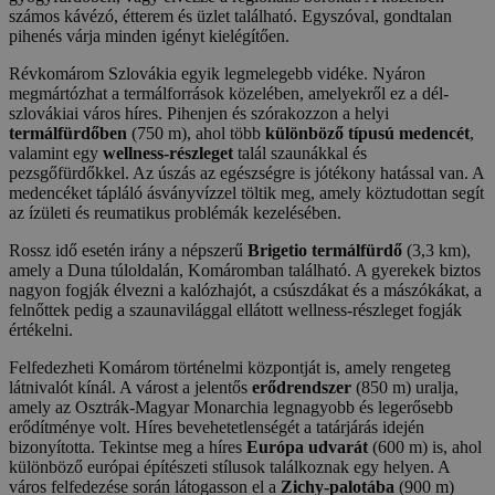
számos kávézó, étterem és üzlet található. Egyszóval, gondtalan
pihenés várja minden igényt kielégítően.
Révkomárom Szlovákia egyik legmelegebb vidéke. Nyáron
megmártózhat a termálforrások közelében, amelyekről ez a dél-
szlovákiai város híres. Pihenjen és szórakozzon a helyi
termálfürdőben
(750 m), ahol több
különböző típusú medencét
,
valamint egy
wellness-részleget
talál szaunákkal és
pezsgőfürdőkkel. Az úszás az egészségre is jótékony hatással van. A
medencéket tápláló ásványvízzel töltik meg, amely köztudottan segít
az ízületi és reumatikus problémák kezelésében.
Rossz idő esetén irány a népszerű
Brigetio termálfürdő
(3,3 km),
amely a Duna túloldalán, Komáromban található. A gyerekek biztos
nagyon fogják élvezni a kalózhajót, a csúszdákat és a mászókákat, a
felnőttek pedig a szaunavilággal ellátott wellness-részleget fogják
értékelni.
Felfedezheti Komárom történelmi központját is, amely rengeteg
látnivalót kínál. A várost a jelentős
erődrendszer
(850 m) uralja,
amely az Osztrák-Magyar Monarchia legnagyobb és legerősebb
erődítménye volt. Híres bevehetetlenségét a tatárjárás idején
bizonyította. Tekintse meg a híres
Európa udvarát
(600 m) is, ahol
különböző európai építészeti stílusok találkoznak egy helyen. A
város felfedezése során látogasson el a
Zichy-palotába
(900 m)