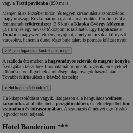
vagy a
Tiszti pavilonba
(850 m) is.
Menjen át az Erzsébet hídon, és tegyen kirándulást a szomszédos
magyarországi Révkomáromba, ahol a már említett fürdőn kívül a
fennmaradt
erődrendszer
(3,6 km), a
Klapka György Múzeum
(2,1 km) és egy bevásárlóközpont is található. Egy
hajókázás a
Dunán
is nagyszerű élményt nyújthat, amely nemcsak a környező
városokra, hanem a dunai régió buja tájára is pompás kilátást nyújt.
Milyen fogásokat kóstolhatok meg?
A szálloda éttermében a
hagyományos szlovák és magyar konyha
ízvilágában készülnek finomabbnál finomabb fogások, amelyeknél
különösen odafigyelnek a minőségi alapanyagok használatára.
További felfrissülését a
kávézó
biztosítja.
Hol kapcsolódhatok ki?
Ha kikapcsolódásra vágyik, látogasson el a hangulatos
wellness
központba
, ahol pihenhet a
pezsgőfürdőben
, és felmelegedhet
finn
szaunában és infraszaunában
. A szaunázás élményét egy frissítő
jégvödör teszi teljessé.
Hotel Banderium ***