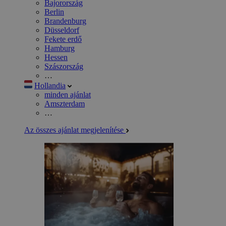
Bajorország
Berlin
Brandenburg
Düsseldorf
Fekete erdő
Hamburg
Hessen
Szászország
…
Hollandia
minden ajánlat
Amszterdam
…
Az összes ajánlat megjelenítése