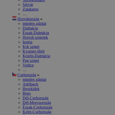
Sárvár
Zalakaros
…
Horvátország
minden ajánlat
Dalmácia
Észak-Dalmácia
Horvát szigetek
Isztria
Krk sziget
Kvarner-öböl
Közép-Dalmácia
Pag sziget
Vodice
…
Csehország
minden ajánlat
Adršpach
Beszkidek
Brno
Dél-Csehország
Dél-Morvaország
Észak-Csehország
Kelet-Csehország