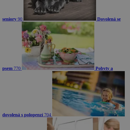
seniory
90
Dovolená se
psem
770
Pobyty a
dovolená s polopenzí
704