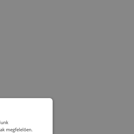
lunk
nak megfelelően.