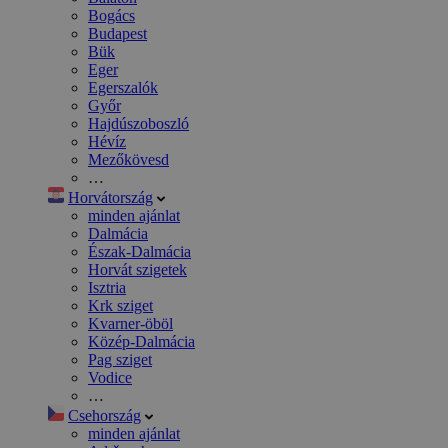
Bogács
Budapest
Bük
Eger
Egerszalók
Győr
Hajdúszoboszló
Hévíz
Mezőkövesd
…
Horvátország
minden ajánlat
Dalmácia
Észak-Dalmácia
Horvát szigetek
Isztria
Krk sziget
Kvarner-öböl
Közép-Dalmácia
Pag sziget
Vodice
…
Csehország
minden ajánlat