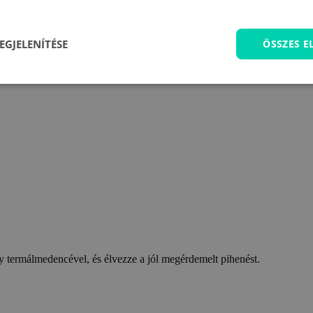
EGJELENÍTÉSE
ÖSSZES 
 termálmedencével, és élvezze a jól megérdemelt pihenést.