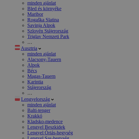
minden ajánlat
Bled és környéke
Maribor
Rogaška Slatina
Savinja Alpok
Szlovén Stájerország
Triglav Nemzeti Park
…
Ausztria
minden ajánlat
Alacsony-Tauern
Alpok
Bécs
Magas-Tauern
Karintia
Stájerország
…
Lengyelország
minden ajánlat
Balti-tenger
Krakkó
Kladsko-medence
Lengyel Beszkidek
Lengyel Óriás-hegység
Lengyel Sas-hegység