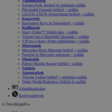
Vidámparkok
Europa-Park: Belépő és prémium szállás
Playmobil Funpark belépő + szállás
LEGOLAND® Deutschland belépő + szállás
Koncertek
Backstreet Boys in Düsseldorf + szállás
Kiállítások
Harry Potter™ Stúdió túra + szállás
Trónok harca filmstúdió látogatás + szállás
VIP est a Harry Potter stúdiókban + szállás
Múzeumok
Mercedes-Benz Múzeum belépő + szállás
Porsche és Mercedes múzeum + szállás
Musicalek
Párizsi Moulin Rouge belépő + szállás
Színház
Aquaparkok
Therme Erding belépő + prémium szállás
Water World Rulantica: belépő és szállás
Ajándékutalvány
Kedvezmények
A Travelkingről