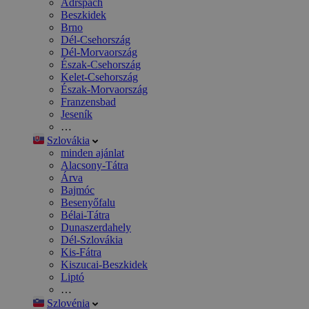
Adršpach
Beszkidek
Brno
Dél-Csehország
Dél-Morvaország
Észak-Csehország
Kelet-Csehország
Észak-Morvaország
Franzensbad
Jeseník
…
Szlovákia
minden ajánlat
Alacsony-Tátra
Árva
Bajmóc
Besenyőfalu
Bélai-Tátra
Dunaszerdahely
Dél-Szlovákia
Kis-Fátra
Kiszucai-Beszkidek
Liptó
…
Szlovénia