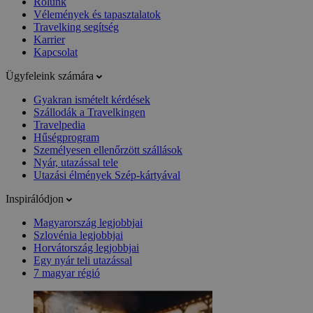
Rólunk
Vélemények és tapasztalatok
Travelking segítség
Karrier
Kapcsolat
Ügyfeleink számára
Gyakran ismételt kérdések
Szállodák a Travelkingen
Travelpedia
Hűségprogram
Személyesen ellenőrzött szállások
Nyár, utazással tele
Utazási élmények Szép-kártyával
Inspirálódjon
Magyarország legjobbjai
Szlovénia legjobbjai
Horvátország legjobbjai
Egy nyár teli utazással
7 magyar régió