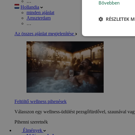
…
Bővebben
Hollandia
minden ajánlat
Amszterdam
RÉSZLETEK M
…
Az összes ajánlat megjelenítése
Feltöltő wellness pihenések
Válasszon egy wellness-üdülést pezsgőfürdővel, szaunával vagy
Pihenni szeretnék
Élmények