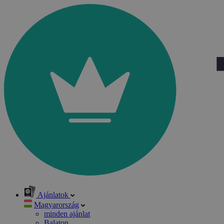
Ajánlatok
Magyarország
minden ajánlat
Balaton