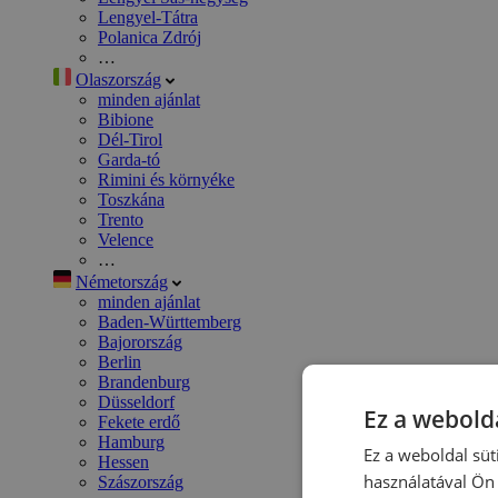
Lengyel-Tátra
Polanica Zdrój
…
Olaszország
minden ajánlat
Bibione
Dél-Tirol
Garda-tó
Rimini és környéke
Toszkána
Trento
Velence
…
Németország
minden ajánlat
Baden-Württemberg
Bajorország
Berlin
Brandenburg
Düsseldorf
Ez a webolda
Fekete erdő
Hamburg
Ez a weboldal süt
Hessen
használatával Ön 
Szászország