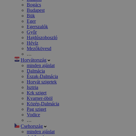
Bogács
Budapest
Bük
Eger
Egerszalók
Győr
Hajdúszoboszló
Hévíz
Mezőkövesd
…
Horvátország
minden ajánlat
Dalmácia
Észak-Dalmácia
Horvát szigetek
Isztria
Krk sziget
Kvarner-öböl
Közép-Dalmácia
Pag sziget
Vodice
…
Csehország
minden ajánlat