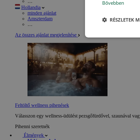
…
Bővebben
Hollandia
minden ajánlat
Amszterdam
RÉSZLETEK M
…
Az összes ajánlat megjelenítése
Feltöltő wellness pihenések
Válasszon egy wellness-üdülést pezsgőfürdővel, szaunával vagy
Pihenni szeretnék
Élmények