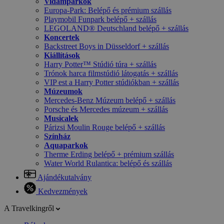
Vidámparkok
Europa-Park: Belépő és prémium szállás
Playmobil Funpark belépő + szállás
LEGOLAND® Deutschland belépő + szállás
Koncertek
Backstreet Boys in Düsseldorf + szállás
Kiállítások
Harry Potter™ Stúdió túra + szállás
Trónok harca filmstúdió látogatás + szállás
VIP est a Harry Potter stúdiókban + szállás
Múzeumok
Mercedes-Benz Múzeum belépő + szállás
Porsche és Mercedes múzeum + szállás
Musicalek
Párizsi Moulin Rouge belépő + szállás
Színház
Aquaparkok
Therme Erding belépő + prémium szállás
Water World Rulantica: belépő és szállás
Ajándékutalvány
Kedvezmények
A Travelkingről