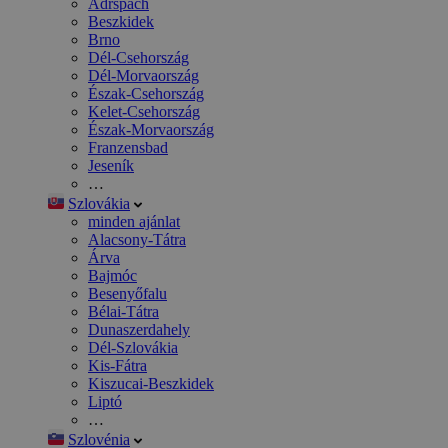
Adršpach
Beszkidek
Brno
Dél-Csehország
Dél-Morvaország
Észak-Csehország
Kelet-Csehország
Észak-Morvaország
Franzensbad
Jeseník
…
Szlovákia
minden ajánlat
Alacsony-Tátra
Árva
Bajmóc
Besenyőfalu
Bélai-Tátra
Dunaszerdahely
Dél-Szlovákia
Kis-Fátra
Kiszucai-Beszkidek
Liptó
…
Szlovénia