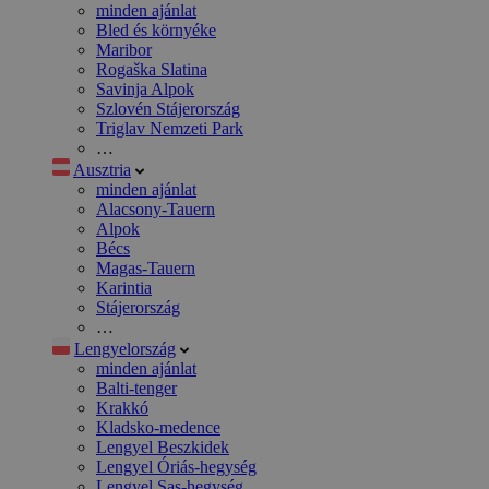
minden ajánlat
Bled és környéke
Maribor
Rogaška Slatina
Savinja Alpok
Szlovén Stájerország
Triglav Nemzeti Park
…
Ausztria
minden ajánlat
Alacsony-Tauern
Alpok
Bécs
Magas-Tauern
Karintia
Stájerország
…
Lengyelország
minden ajánlat
Balti-tenger
Krakkó
Kladsko-medence
Lengyel Beszkidek
Lengyel Óriás-hegység
Lengyel Sas-hegység