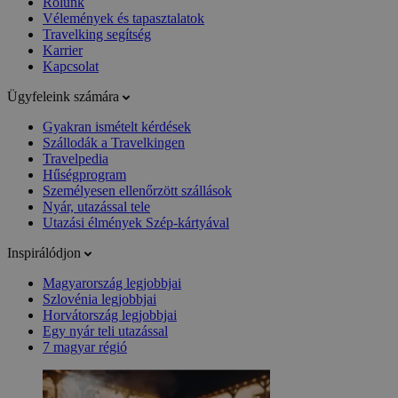
Rólunk
Vélemények és tapasztalatok
Travelking segítség
Karrier
Kapcsolat
Ügyfeleink számára
Gyakran ismételt kérdések
Szállodák a Travelkingen
Travelpedia
Hűségprogram
Személyesen ellenőrzött szállások
Nyár, utazással tele
Utazási élmények Szép-kártyával
Inspirálódjon
Magyarország legjobbjai
Szlovénia legjobbjai
Horvátország legjobbjai
Egy nyár teli utazással
7 magyar régió