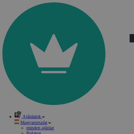
Ajánlatok
Magyarország
minden ajánlat
Balaton