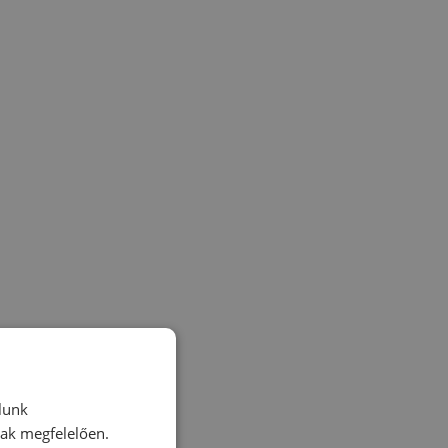
lunk
nak megfelelően.