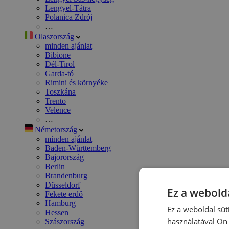
Lengyel-Tátra
Polanica Zdrój
…
Olaszország
minden ajánlat
Bibione
Dél-Tirol
Garda-tó
Rimini és környéke
Toszkána
Trento
Velence
…
Németország
minden ajánlat
Baden-Württemberg
Bajorország
Berlin
Brandenburg
Düsseldorf
Ez a webolda
Fekete erdő
Hamburg
Ez a weboldal süt
Hessen
használatával Ön 
Szászország