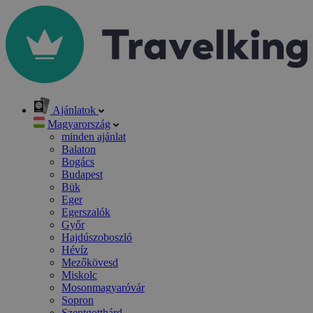
Ajánlatok
Magyarország
minden ajánlat
Balaton
Bogács
Budapest
Bük
Eger
Egerszalók
Győr
Hajdúszoboszló
Hévíz
Mezőkövesd
Miskolc
Mosonmagyaróvár
Sopron
Szentgotthárd