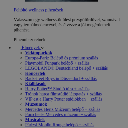
Feltöltő wellness pihenések
Válasszon egy wellness-üdülést pezsgőfürdővel, szaunával
vagy termálmedencével, és élvezze a jól megérdemelt
pihenést.
Pihenni szeretnék
Élmények
Vidámparkok
Europa-Park: Belépő és prémium szállás
Playmobil Funpark belépő + szállás
LEGOLAND® Deutschland belépő + szállás
Koncertek
Backstreet Boys in Düsseldorf + szállás
Kiállítások
Harry Potter™ Stúdió túra + szállás
Trónok harca filmstúdió látogatás + szállás
VIP est a Harry Potter stúdiókban + szállás
Múzeumok
Mercedes-Benz Múzeum belépő + szállás
Porsche és Mercedes múzeum + szállás
Musicalek
Párizsi Moulin Rouge belépő + szállás