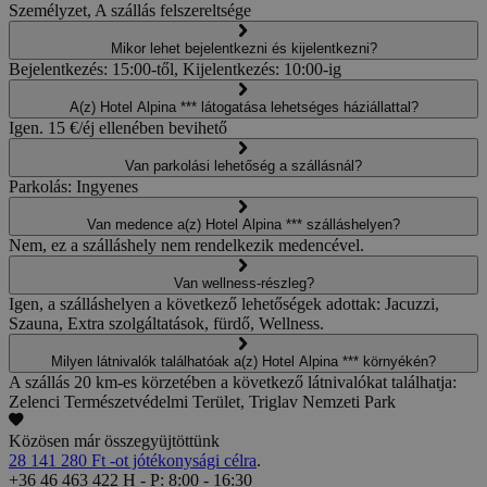
Személyzet, A szállás felszereltsége
Mikor lehet bejelentkezni és kijelentkezni?
Bejelentkezés: 15:00-től, Kijelentkezés: 10:00-ig
A(z) Hotel Alpina *** látogatása lehetséges háziállattal?
Igen. 15 €/éj ellenében bevihető
Van parkolási lehetőség a szállásnál?
Parkolás: Ingyenes
Van medence a(z) Hotel Alpina *** szálláshelyen?
Nem, ez a szálláshely nem rendelkezik medencével.
Van wellness-részleg?
Igen, a szálláshelyen a következő lehetőségek adottak: Jacuzzi,
Szauna, Extra szolgáltatások, fürdő, Wellness.
Milyen látnivalók találhatóak a(z) Hotel Alpina *** környékén?
A szállás 20 km-es körzetében a következő látnivalókat találhatja:
Zelenci Természetvédelmi Terület, Triglav Nemzeti Park
Közösen már összegyüjtöttünk
28 141 280 Ft -ot jótékonysági célra
.
+36 46 463 422
H - P: 8:00 - 16:30