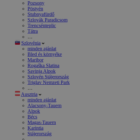
Pozsony
Pöstyén
Stubnyafürdő
Szlovák Paradicsom
Trencsénteplic
Tátra
…
Szlovénia
minden ajánlat
Bled és környéke
Maribor
Rogaška Slatina
Savinja Alpok
Szlovén Stájerország
Triglav Nemzeti Park
…
Ausztria
minden ajánlat
Alacsony-Tauern
Alpok
Bécs
Magas-Tauern
Karintia
Stájerország
…