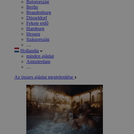
Bajorország
Berlin
Brandenburg
Düsseldorf
Fekete erdő
Hamburg
Hessen
Szászország
…
Hollandia
minden ajánlat
Amszterdam
…
Az összes ajánlat megjelenítése