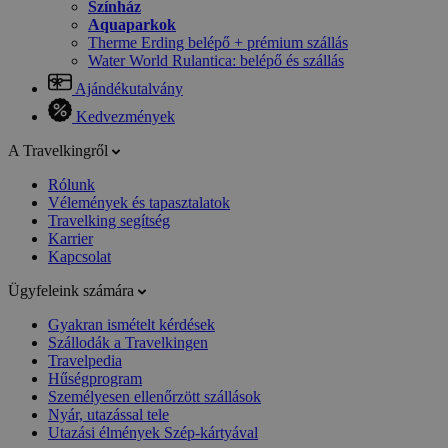
Színház
Aquaparkok
Therme Erding belépő + prémium szállás
Water World Rulantica: belépő és szállás
Ajándékutalvány
Kedvezmények
A Travelkingről
Rólunk
Vélemények és tapasztalatok
Travelking segítség
Karrier
Kapcsolat
Ügyfeleink számára
Gyakran ismételt kérdések
Szállodák a Travelkingen
Travelpedia
Hűségprogram
Személyesen ellenőrzött szállások
Nyár, utazással tele
Utazási élmények Szép-kártyával