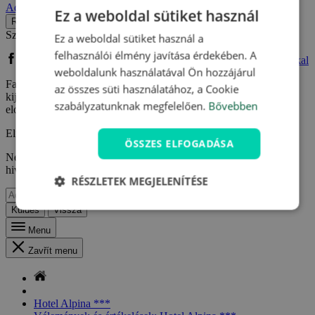
Adatvédelmi szabályzatot.
.
Ez a weboldal sütiket használ
Regisztráció
Szeretne Facebook vagy Google fiókkal regisztrálni?
Ez a weboldal sütiket használ a
felhasználói élmény javítása érdekében. A
Bejelentkezés Facebook fiókkal
Bejelentkezés Google fiókkal
weboldalunk használatával Ön hozzájárul
Facebook vagy Google fiókkal való regisztrációm kapcsán
az összes süti használatához, a Cookie
kijelentem, hogy elfogadom a
Felhasználási feltételeket
és
szabályzatunknak megfelelően.
Bővebben
elolvastam az
Adatvédelmi szabályzatot.
.
Elfelejtette jelszavát?
ÖSSZES ELFOGADÁSA
Ne aggódjon, csak adja meg e-mail címét, ahova küldünk egy
hivatkozást, így megadhat egy újat.
RÉSZLETEK MEGJELENÍTÉSE
Küldés
Vissza
Menu
Zavřít menu
Hotel Alpina ***