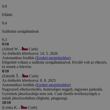
9,9
Ellátás
9,4
Szállodai szolgáltatások
9,3
9/10
(Alfred W. -
Cseh)
Az értékelés létrehozva: 14. 5. 2026
Automatikus fordítás (
Eredeti megjelenítése
)
Elégedett voltam a szálloda szolgáltatásaival. Kiváló volt az étkezés,
és remek a fekvése.
8/10
(Zdeněk Š. -
Cseh)
Az értékelés létrehozva: 8. 8. 2025
Automatikus fordítás (
Eredeti megjelenítése
)
Nagyszerű elhelyezkedés, tisztességes reggeli, ingyenes parkolás.
Gyerekek játszószobája nem sok. Csak fizetős tevékenységek a
másik játszószobában (léghoki, pingpong).
10/10
(Lenka K. -
Cseh)