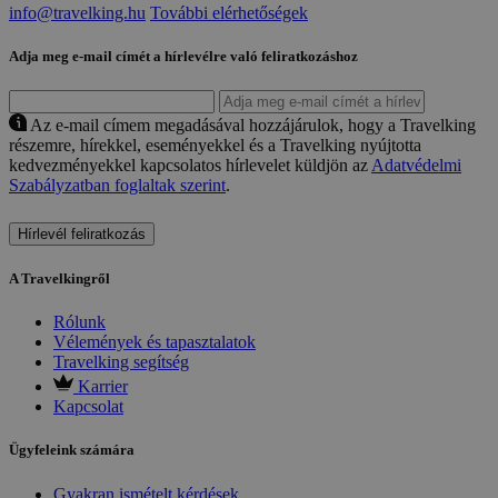
info@travelking.hu
További elérhetőségek
Adja meg e-mail címét a hírlevélre való feliratkozáshoz
Az e-mail címem megadásával hozzájárulok, hogy a Travelking
részemre, hírekkel, eseményekkel és a Travelking nyújtotta
kedvezményekkel kapcsolatos hírlevelet küldjön az
Adatvédelmi
Szabályzatban foglaltak szerint
.
Hírlevél feliratkozás
A Travelkingről
Rólunk
Vélemények és tapasztalatok
Travelking segítség
Karrier
Kapcsolat
Ügyfeleink számára
Gyakran ismételt kérdések