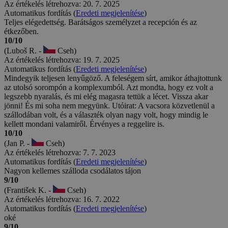
Az értékelés létrehozva: 20. 7. 2025
Automatikus fordítás (
Eredeti megjelenítése
)
Teljes elégedettség. Barátságos személyzet a recepción és az
étkezőben.
10/10
(Luboš R. -
Cseh)
Az értékelés létrehozva: 19. 7. 2025
Automatikus fordítás (
Eredeti megjelenítése
)
Mindegyik teljesen lenyűgöző. A feleségem sírt, amikor áthajtottunk
az utolsó sorompón a komplexumból. Azt mondta, hogy ez volt a
legszebb nyaralás, és mi elég magasra tettük a lécet. Vissza akar
jönni! És mi soha nem megyünk. Utóirat: A vacsora közvetlenül a
szállodában volt, és a választék olyan nagy volt, hogy mindig le
kellett mondani valamiről. Érvényes a reggelire is.
10/10
(Jan P. -
Cseh)
Az értékelés létrehozva: 7. 7. 2023
Automatikus fordítás (
Eredeti megjelenítése
)
Nagyon kellemes szálloda csodálatos tájon
9/10
(František K. -
Cseh)
Az értékelés létrehozva: 16. 7. 2022
Automatikus fordítás (
Eredeti megjelenítése
)
oké
9/10