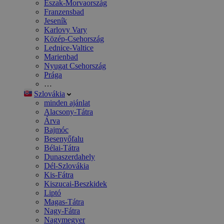
Észak-Morvaország
Franzensbad
Jeseník
Karlovy Vary
Közép-Csehország
Lednice-Valtice
Marienbad
Nyugat Csehország
Prága
…
Szlovákia
minden ajánlat
Alacsony-Tátra
Árva
Bajmóc
Besenyőfalu
Bélai-Tátra
Dunaszerdahely
Dél-Szlovákia
Kis-Fátra
Kiszucai-Beszkidek
Liptó
Magas-Tátra
Nagy-Fátra
Nagymegyer