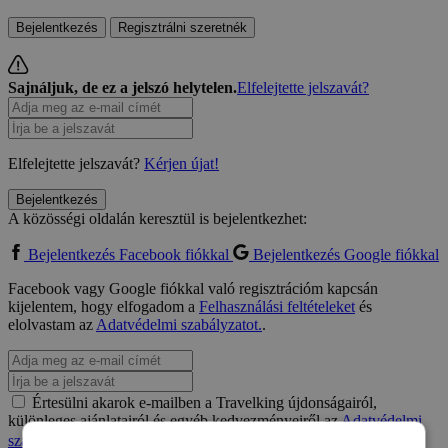
Bejelentkezés
Regisztrálni szeretnék
Sajnáljuk, de ez a jelszó helytelen.
Elfelejtette jelszavát?
Elfelejtette jelszavát?
Kérjen újat!
Bejelentkezés
A közösségi oldalán keresztül is bejelentkezhet:
Bejelentkezés Facebook fiókkal
Bejelentkezés Google fiókkal
Facebook vagy Google fiókkal való regisztrációm kapcsán
kijelentem, hogy elfogadom a
Felhasználási feltételeket
és
elolvastam az
Adatvédelmi szabályzatot.
.
Értesülni akarok e-mailben a Travelking újdonságairól,
különleges ajánlatairól és egyéb kedvezményeiről az
Adatvédelmi
szabályzatot.
.
Elfogadom a
Felhasználási feltételeket
és az