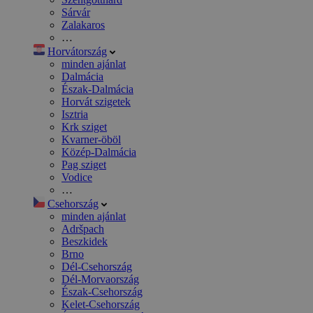
Sárvár
Zalakaros
…
Horvátország
minden ajánlat
Dalmácia
Észak-Dalmácia
Horvát szigetek
Isztria
Krk sziget
Kvarner-öböl
Közép-Dalmácia
Pag sziget
Vodice
…
Csehország
minden ajánlat
Adršpach
Beszkidek
Brno
Dél-Csehország
Dél-Morvaország
Észak-Csehország
Kelet-Csehország