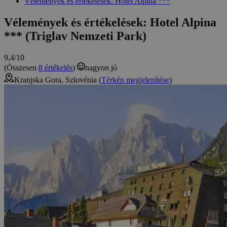
Vélemények és értékelések: Hotel Alpina ***
Vélemények és értékelések: Hotel Alpina
*** (Triglav Nemzeti Park)
9,4/10
(Összesen
8 értékelés
)
nagyon jó
Kranjska Gora, Szlovénia (
Térkép megjelenítése
)