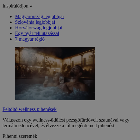
Inspirálódjon
Magyarország legjobbjai
Szlovénia legjobbjai
Horvátország legjobbjai
Egy nyár teli utazással
7 magyar régió
Feltöltő wellness pihenések
Válasszon egy wellness-üdülést pezsgőfürdővel, szaunával vagy
termálmedencével, és élvezze a jól megérdemelt pihenést.
Pihenni szeretnék