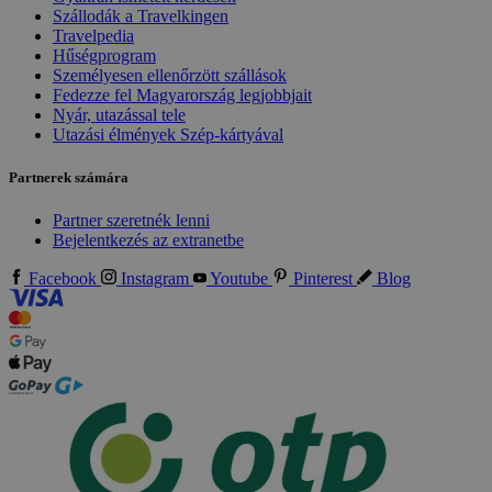
Szállodák a Travelkingen
Travelpedia
Hűségprogram
Személyesen ellenőrzött szállások
Fedezze fel Magyarország legjobbjait
Nyár, utazással tele
Utazási élmények Szép-kártyával
Partnerek számára
Partner szeretnék lenni
Bejelentkezés az extranetbe
Facebook
Instagram
Youtube
Pinterest
Blog