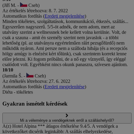
(Jiří M. -
Cseh)
Az értékelés létrehozva: 8. 7. 2022
Automatikus fordítás (
Eredeti megjelenítése
)
Minden tökéletes, szolgáltatások, kommunikáció, étkezés, szállás...
Egyszerűen nagyszerű. 5/5-öt adnék, de nem adom, mert az
utalvány szerint a wellnessnek bele kellett volna kerülnie. Volt, de
csak a szauna - amit én személy szerint nem javaslok - a többi
lehetőség (pl. az utalványra egyértelműen ráírt pezsgőfürdő) nem
működik nyáron. Ami persze nem a szálloda hibája (és a recepciós
hölgy amúgy is elnézést kért tőlünk), csak szerintem korrekt lenne
előre jelezni. Ki fogom próbálni, de a nő egy víznyelő, így eléggé
csalódott volt. Egyébként nincs okunk panaszra, szívesen ajánlom.
10/10
(Jarmila Š. -
Cseh)
Az értékelés létrehozva: 27. 6. 2022
Automatikus fordítás (
Eredeti megjelenítése
)
Diéta - tökéletes
Gyakran ismételt kérdések
Mi a véleménye a vendégeknek erről a szálláshelyről?
A(z) Hotel Alpina *** átlagos értékelése 9.4/5. A vendégek a
következőket dicsérik leginkább: A szállás elhelyezkedése,