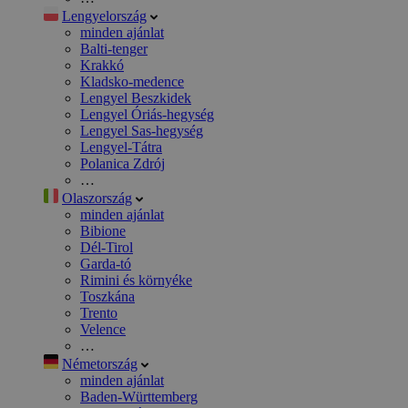
Lengyelország
minden ajánlat
Balti-tenger
Krakkó
Kladsko-medence
Lengyel Beszkidek
Lengyel Óriás-hegység
Lengyel Sas-hegység
Lengyel-Tátra
Polanica Zdrój
…
Olaszország
minden ajánlat
Bibione
Dél-Tirol
Garda-tó
Rimini és környéke
Toszkána
Trento
Velence
…
Németország
minden ajánlat
Baden-Württemberg