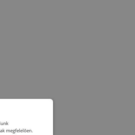
lunk
nak megfelelően.