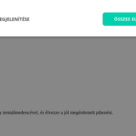
EGJELENÍTÉSE
ÖSSZES 
 termálmedencével, és élvezze a jól megérdemelt pihenést.