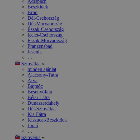
Adršpach
Beszkidek
Brno
Dél-Csehország
Dél-Morvaország
Észak-Csehország
Kelet-Csehország
Észak-Morvaország
Franzensbad
Jeseník
…
Szlovákia
minden ajánlat
Alacsony-Tátra
Árva
Bajmóc
Besenyőfalu
Bélai-Tátra
Dunaszerdahely
Dél-Szlovákia
Kis-Fátra
Kiszucai-Beszkidek
Liptó
…
Szlovénia