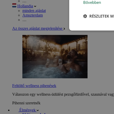
…
Bővebben
Hollandia
minden ajánlat
Amszterdam
RÉSZLETEK M
…
Az összes ajánlat megjelenítése
Feltöltő wellness pihenések
Válasszon egy wellness-üdülést pezsgőfürdővel, szaunával vagy
Pihenni szeretnék
Élmények