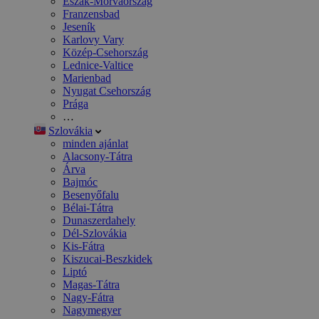
Észak-Morvaország
Franzensbad
Jeseník
Karlovy Vary
Közép-Csehország
Lednice-Valtice
Marienbad
Nyugat Csehország
Prága
…
Szlovákia
minden ajánlat
Alacsony-Tátra
Árva
Bajmóc
Besenyőfalu
Bélai-Tátra
Dunaszerdahely
Dél-Szlovákia
Kis-Fátra
Kiszucai-Beszkidek
Liptó
Magas-Tátra
Nagy-Fátra
Nagymegyer