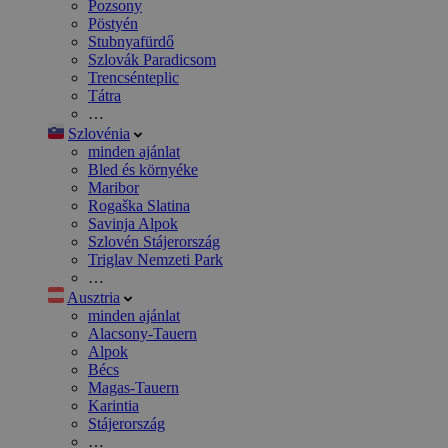
Pozsony
Pöstyén
Stubnyafürdő
Szlovák Paradicsom
Trencsénteplic
Tátra
…
Szlovénia
minden ajánlat
Bled és környéke
Maribor
Rogaška Slatina
Savinja Alpok
Szlovén Stájerország
Triglav Nemzeti Park
…
Ausztria
minden ajánlat
Alacsony-Tauern
Alpok
Bécs
Magas-Tauern
Karintia
Stájerország
…