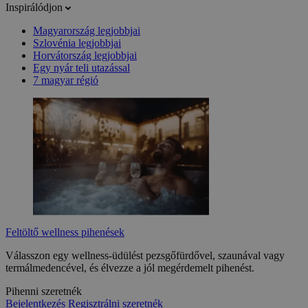
Inspirálódjon
Magyarország legjobbjai
Szlovénia legjobbjai
Horvátország legjobbjai
Egy nyár teli utazással
7 magyar régió
Feltöltő wellness pihenések
Válasszon egy wellness-üdülést pezsgőfürdővel, szaunával vagy
termálmedencével, és élvezze a jól megérdemelt pihenést.
Pihenni szeretnék
Bejelentkezés
Regisztrálni szeretnék