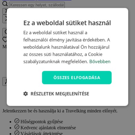
Keressen egy helyet, szállodát, élményt...
Közel
Ez a weboldal sütiket használ
Ez a weboldal sütiket használ a
Keressen egy helyet, szállodát, élményt
felhasználói élmény javítása érdekében. A
Oblíbené
0
weboldalunk használatával Ön hozzájárul
Még nincsenek kedvenc ajánlatai.
az összes süti használatához, a Cookie
Bármikor visszatérhet a mentett ajánlatokhoz
szabályzatunknak megfelelően.
Bővebben
Egy helyen megtalálhatja kedvenc ajánlatait
Értesítéseket kaphat az ajánlatok változásairól
ÖSSZES ELFOGADÁSA
Uživatel
RÉSZLETEK MEGJELENÍTÉSE
Bejelentkezés
Regisztrálni szeretnék
Jelentkezzen be és használja ki a Travelking minden előnyét.
Hűségpontok gyűjtése
Kedvenc ajánlatok elmentése
Vásárlások áttekintése