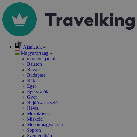
Ajánlatok
Magyarország
minden ajánlat
Balaton
Bogács
Budapest
Bük
Eger
Egerszalók
Győr
Hajdúszoboszló
Hévíz
Mezőkövesd
Miskolc
Mosonmagyaróvár
Sopron
Szentgotthárd