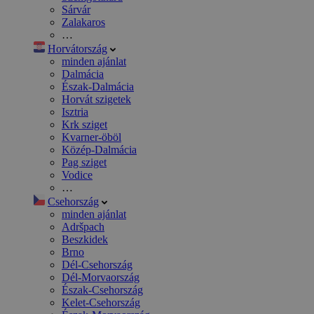
Sárvár
Zalakaros
…
Horvátország
minden ajánlat
Dalmácia
Észak-Dalmácia
Horvát szigetek
Isztria
Krk sziget
Kvarner-öböl
Közép-Dalmácia
Pag sziget
Vodice
…
Csehország
minden ajánlat
Adršpach
Beszkidek
Brno
Dél-Csehország
Dél-Morvaország
Észak-Csehország
Kelet-Csehország