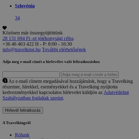
Szlovénia
34
Közösen már összegyüjtöttünk
28 131 694 Ft -ot jótékonysági célra
.
+36 46 463 422
H - P: 8:00 - 16:30
info@travelking.hu
További elérhetőségek
Adja meg e-mail címét a hírlevélre való feliratkozáshoz
Az e-mail címem megadásával hozzájárulok, hogy a Travelking
részemre, hírekkel, eseményekkel és a Travelking nyújtotta
kedvezményekkel kapcsolatos hírlevelet küldjön az
Adatvédelmi
Szabályzatban foglaltak szerint
.
Hírlevél feliratkozás
A Travelkingről
Rólunk