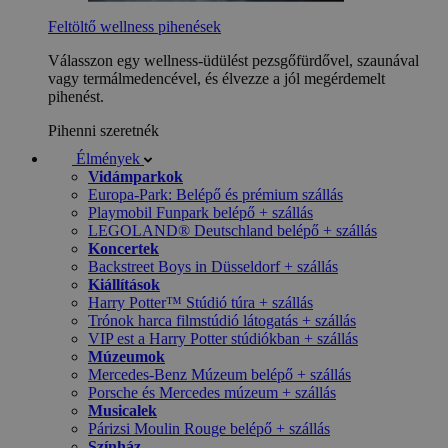
Feltöltő wellness pihenések
Válasszon egy wellness-üdülést pezsgőfürdővel, szaunával
vagy termálmedencével, és élvezze a jól megérdemelt
pihenést.
Pihenni szeretnék
Élmények
Vidámparkok
Europa-Park: Belépő és prémium szállás
Playmobil Funpark belépő + szállás
LEGOLAND® Deutschland belépő + szállás
Koncertek
Backstreet Boys in Düsseldorf + szállás
Kiállítások
Harry Potter™ Stúdió túra + szállás
Trónok harca filmstúdió látogatás + szállás
VIP est a Harry Potter stúdiókban + szállás
Múzeumok
Mercedes-Benz Múzeum belépő + szállás
Porsche és Mercedes múzeum + szállás
Musicalek
Párizsi Moulin Rouge belépő + szállás
Színház