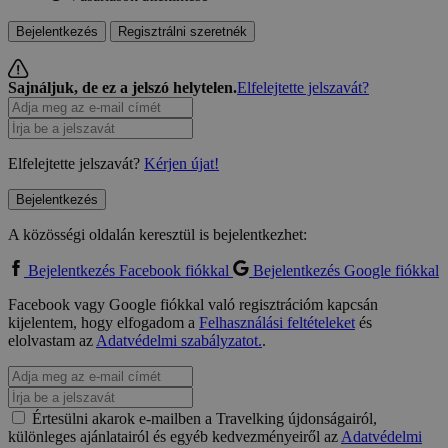
Bejelentkezés
Regisztrálni szeretnék
Sajnáljuk, de ez a jelszó helytelen.
Elfelejtette jelszavát?
Elfelejtette jelszavát?
Kérjen újat!
Bejelentkezés
A közösségi oldalán keresztül is bejelentkezhet:
Bejelentkezés Facebook fiókkal
Bejelentkezés Google fiókkal
Facebook vagy Google fiókkal való regisztrációm kapcsán
kijelentem, hogy elfogadom a
Felhasználási feltételeket
és
elolvastam az
Adatvédelmi szabályzatot.
.
Értesülni akarok e-mailben a Travelking újdonságairól,
különleges ajánlatairól és egyéb kedvezményeiről az
Adatvédelmi