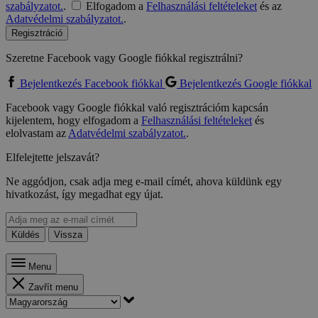
szabályzatot.
.
Elfogadom a
Felhasználási feltételeket
és az
Adatvédelmi szabályzatot.
.
Regisztráció
Szeretne Facebook vagy Google fiókkal regisztrálni?
Bejelentkezés Facebook fiókkal
Bejelentkezés Google fiókkal
Facebook vagy Google fiókkal való regisztrációm kapcsán
kijelentem, hogy elfogadom a
Felhasználási feltételeket
és
elolvastam az
Adatvédelmi szabályzatot.
.
Elfelejtette jelszavát?
Ne aggódjon, csak adja meg e-mail címét, ahova küldünk egy
hivatkozást, így megadhat egy újat.
Küldés
Vissza
Menu
Zavřít menu