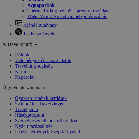
Aquaparkok
Therme Erding belépő + prémium szállás
Water World Rulantica: belépő és szállás
Ajándékutalvány
Kedvezmények
A Travelkingről
Rólunk
Vélemények és tapasztalatok
Travelking segítség
Karrier
Kapcsolat
Ügyfeleink számára
Gyakran ismételt kérdések
Szállodák a Travelkingen
Travelpedia
Hűségprogram
Személyesen ellenőrzött szállások
Nyár, utazással tele
Utazási élmények Szép-kártyával