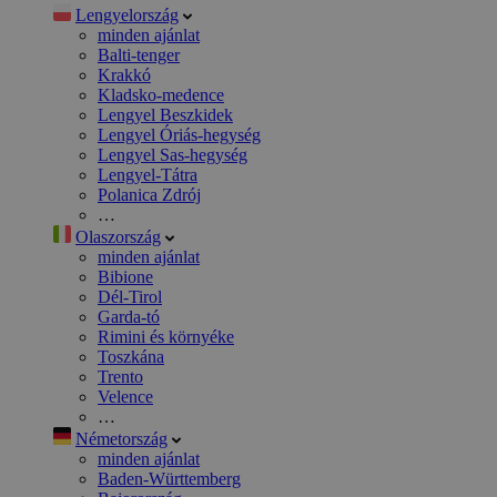
Lengyelország
minden ajánlat
Balti-tenger
Krakkó
Kladsko-medence
Lengyel Beszkidek
Lengyel Óriás-hegység
Lengyel Sas-hegység
Lengyel-Tátra
Polanica Zdrój
…
Olaszország
minden ajánlat
Bibione
Dél-Tirol
Garda-tó
Rimini és környéke
Toszkána
Trento
Velence
…
Németország
minden ajánlat
Baden-Württemberg