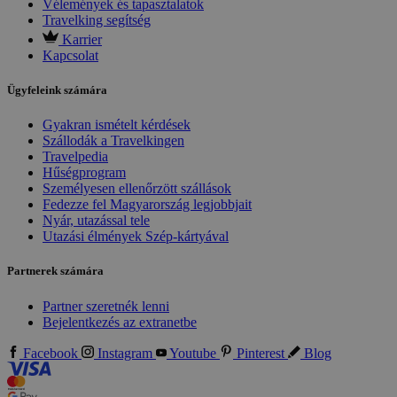
Vélemények és tapasztalatok
Travelking segítség
Karrier
Kapcsolat
Ügyfeleink számára
Gyakran ismételt kérdések
Szállodák a Travelkingen
Travelpedia
Hűségprogram
Személyesen ellenőrzött szállások
Fedezze fel Magyarország legjobbjait
Nyár, utazással tele
Utazási élmények Szép-kártyával
Partnerek számára
Partner szeretnék lenni
Bejelentkezés az extranetbe
Facebook
Instagram
Youtube
Pinterest
Blog