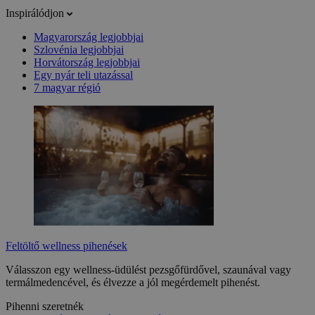
Inspirálódjon
Magyarország legjobbjai
Szlovénia legjobbjai
Horvátország legjobbjai
Egy nyár teli utazással
7 magyar régió
Feltöltő wellness pihenések
Válasszon egy wellness-üdülést pezsgőfürdővel, szaunával vagy
termálmedencével, és élvezze a jól megérdemelt pihenést.
Pihenni szeretnék