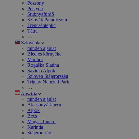
Pozsony
Pöstyén
Stubnyafürdő
Szlovák Paradicsom
Trencsénteplic
Tátra
…
Szlovénia
minden ajánlat
Bled és környéke
Maribor
Rogaška Slatina
Savinja Alpok
Szlovén Stájerország
Triglav Nemzeti Park
…
Ausztria
minden ajánlat
Alacsony-Tauern
Alpok
Bécs
Magas-Tauern
Karintia
Stájerország
…