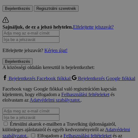
Bejelentkezés
Regisztrálni szeretnék
Sajnáljuk, de ez a jelszó helytelen.
Elfelejtette jelszavát?
Elfelejtette jelszavát?
Kérjen újat!
Bejelentkezés
A közösségi oldalán keresztül is bejelentkezhet:
Bejelentkezés Facebook fiókkal
Bejelentkezés Google fiókkal
Facebook vagy Google fiókkal való regisztrációm kapcsán
kijelentem, hogy elfogadom a
Felhasználási feltételeket
és
elolvastam az
Adatvédelmi szabályzatot.
.
Értesülni akarok e-mailben a Travelking újdonságairól,
különleges ajánlatairól és egyéb kedvezményeiről az
Adatvédelmi
szabályzatot.
.
Elfogadom a
Felhasználási feltételeket
és az