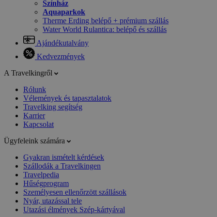
Színház
Aquaparkok
Therme Erding belépő + prémium szállás
Water World Rulantica: belépő és szállás
Ajándékutalvány
Kedvezmények
A Travelkingről
Rólunk
Vélemények és tapasztalatok
Travelking segítség
Karrier
Kapcsolat
Ügyfeleink számára
Gyakran ismételt kérdések
Szállodák a Travelkingen
Travelpedia
Hűségprogram
Személyesen ellenőrzött szállások
Nyár, utazással tele
Utazási élmények Szép-kártyával