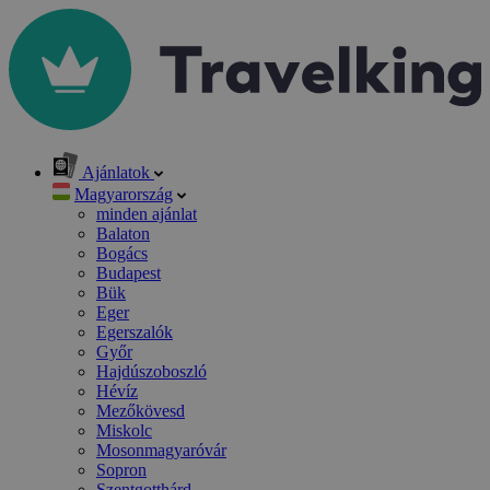
Ajánlatok
Magyarország
minden ajánlat
Balaton
Bogács
Budapest
Bük
Eger
Egerszalók
Győr
Hajdúszoboszló
Hévíz
Mezőkövesd
Miskolc
Mosonmagyaróvár
Sopron
Szentgotthárd