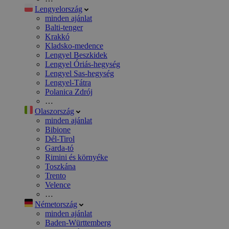
Lengyelország
minden ajánlat
Balti-tenger
Krakkó
Kladsko-medence
Lengyel Beszkidek
Lengyel Óriás-hegység
Lengyel Sas-hegység
Lengyel-Tátra
Polanica Zdrój
…
Olaszország
minden ajánlat
Bibione
Dél-Tirol
Garda-tó
Rimini és környéke
Toszkána
Trento
Velence
…
Németország
minden ajánlat
Baden-Württemberg