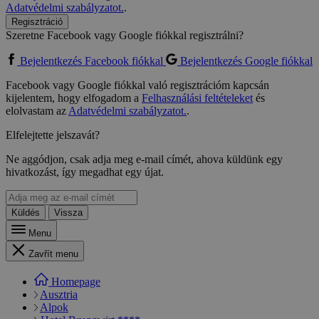
Adatvédelmi szabályzatot.
.
Regisztráció
Szeretne Facebook vagy Google fiókkal regisztrálni?
Bejelentkezés Facebook fiókkal
Bejelentkezés Google fiókkal
Facebook vagy Google fiókkal való regisztrációm kapcsán
kijelentem, hogy elfogadom a
Felhasználási feltételeket
és
elolvastam az
Adatvédelmi szabályzatot.
.
Elfelejtette jelszavát?
Ne aggódjon, csak adja meg e-mail címét, ahova küldünk egy
hivatkozást, így megadhat egy újat.
Küldés
Vissza
Menu
Zavřít menu
Homepage
Ausztria
Alpok