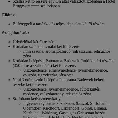
Szállás két fő részére egy Ön által választott szobában a Hotel
Bruggwirt **** szállodában
Ellátás:
Büféreggeli a tartózkodás teljes ideje alatt két fő részére
Szolgáltatások:
Üdvözlőital két fő részére
Korlátlan szaunahasználat két fő részére
Finn szauna, aromagőzfürdő, infraszauna, relaxációs
zóna
Korlátlan belépés a Panorama-Badewelt fürdő kültéri részébe
(350 m-re a szállodától) két fő részére.
Úszómedence, élménymedence, gyermekmedence,
csúszda, ugródeszka, játszótér
Napi 3 órára szóló belépő a Panorama-Badewelt beltéri
részébe két fő részére
Úszómedence, gyermekmedence, fűtött kültéri
medence, csúszdatorony, relaxációs zóna
St. Johann kedvezménykártya
Ingyenes regionális közlekedés (buszok St. Johann,
Oberndorf, Kirchdorf, Erpfendorf, Going, Ellmau,
Kitzbühel, Waidring, Gasteig és Griesenau között ,
illetve vonatok Kirchbichl és Hochfilzen között)