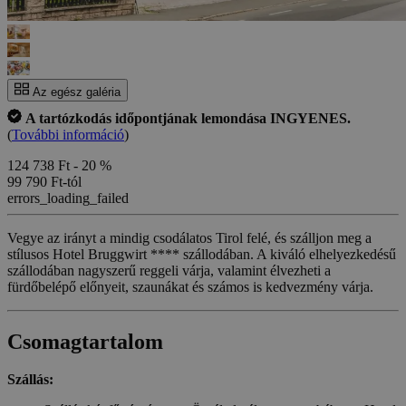
Az egész galéria
A tartózkodás időpontjának lemondása INGYENES.
(
További információ
)
124 738 Ft
- 20 %
99 790 Ft-tól
errors_loading_failed
Vegye az irányt a mindig csodálatos Tirol felé, és szálljon meg a
stílusos Hotel Bruggwirt **** szállodában. A kiváló elhelyezkedésű
szállodában nagyszerű reggeli várja, valamint élvezheti a
fürdőbelépő előnyeit, szaunákat és számos is kedvezmény várja.
Csomagtartalom
Szállás: