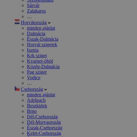
Sárvár
Zalakaros
…
Horvátország
minden ajánlat
Dalmácia
Észak-Dalmácia
Horvát szigetek
Isztria
Krk sziget
Kvarner-öböl
Közép-Dalmácia
Pag sziget
Vodice
…
Csehország
minden ajánlat
Adršpach
Beszkidek
Brno
Dél-Csehország
Dél-Morvaország
Észak-Csehország
Kelet-Csehország