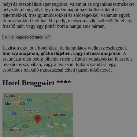
helyi és szezonális alapanyagokra, valamint az organikus termékekre
helyezik a hangsúlyt. Így minden napot házi kolbászokkal és
tejtermékkel, friss gyümölcsökkel és zöldségekkel, valamint egyéb
finomságokkal indíthat. Ha pedig megszomjazik, szürcsöljön el egy
frissítő italt, vagy egy pohár bort a hangulatos bárban.
Hol kapcsolódhatok ki?
Lazítson egy jót a hotel kicsi, de hangulatos wellnessrészlegének
finn szaunájában, gőzfürdőjében, vagy infraszaunájában
. A
szaunázás után pedig pihenjen meg a fűtött nyugágyakkal felszerelt
relaxációs szobában, vagy a teraszon. Kikapcsolódását egy
csodálatos relaxáló masszázzsal teheti igazán tökéletessé.
Hotel Bruggwirt ****