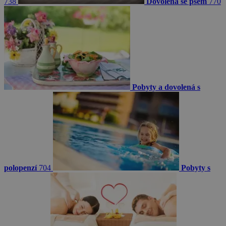
738
Dovolená se psem
770
Pobyty a dovolená s
polopenzí
704
Pobyty s