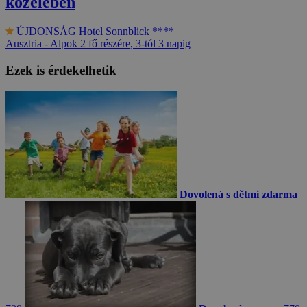
közelében
ÚJDONSÁG
Hotel Sonnblick ****
Ausztria - Alpok
2 fő részére, 3-tól 3 napig
Ezek is érdekelhetik
Dovolená s dětmi zdarma