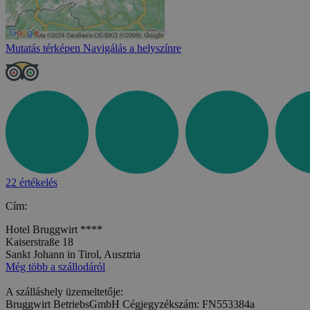
Mutatás térképen
Navigálás a helyszínre
22 értékelés
Cím:
Hotel Bruggwirt ****
Kaiserstraße 18
Sankt Johann in Tirol, Ausztria
Még több a szállodáról
A szálláshely üzemeltetője:
Bruggwirt BetriebsGmbH Cégjegyzékszám: FN553384a