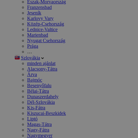
Észak-Morvaország
Franzensbad
Jeseník
Karlovy Vary
Közép-Csehország
Lednice-Valtice
Marienbad
Nyugat Csehország
Prága
…
Szlovákia
minden ajánlat
Alacsony-Tátra
Árva
Bajmóc
Besenyőfalu
Bélai-Tátra
Dunaszerdahely
Dél-Szlovákia
Kis-Fátra
Kiszucai-Beszkidek
Liptó
Magas-Tátra
Nagy-Fátra
Nagymegyer