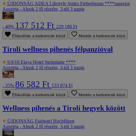
ÚJDONSÁG
ADEA Lifestyle Suites Fieberbrunn ****superior
Ausztria - Alpok
2 fő részére, 3-tól 3 napig
137 512 Ft
- 40%
229 186 Ft
Eltávolítás a kedvencek közül
Mentés a kedvencek közé
Tiroli wellness pihenés félpanzióval
9.9/10
Elaya Hotel Steinplatte ****
Ausztria - Alpok
2 fő részére, 3-tól 3 napig
86 582 Ft
- 35%
133 874 Ft
Eltávolítás a kedvencek közül
Mentés a kedvencek közé
Wellness pihenés a Tiroli hegyek között
ÚJDONSÁG
Fairhotel Hochfilzen
Ausztria - Alpok
2 fő részére, 3-tól 3 napig