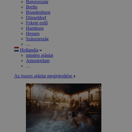
Bajorország
Berlin
Brandenburg
Düsseldorf
Fekete erdő
Hamburg
Hessen
Szászország
…
Hollandia
minden ajánlat
Amszterdam
…
Az összes ajánlat megjelenítése