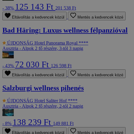
125 143 Ft
- 38%
201 538 Ft
Eltávolítás a kedvencek közül
Mentés a kedvencek közé
Bad Häring: Luxus wellness félpanzióval
ÚJDONSÁG
Hotel Panorama Royal ****
Ausztria - Alpok
2 fő részére, 3-tól 3 napig
72 030 Ft
- 43%
126 598 Ft
Eltávolítás a kedvencek közül
Mentés a kedvencek közé
Salzburgi wellness pihenés
ÚJDONSÁG
Hotel Saliter Hof ****
Ausztria - Alpok
2 fő részére, 2-tól 2 napig
138 239 Ft
- 8%
149 881 Ft
Eltávolítás a kedvencek közül
Mentés a kedvencek közé