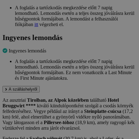
A foglalás a tartózkodás megkezdése előtt 7 napig
lemondható. Lemondás esetén a teljes összeg jóváírásra kerül
hűségpontok formájában. A lemondást a felhasználói
fiókjában
itt
végezheti el.
Ingyenes lemondás
Ingyenes lemondás
A foglalás a tartózkodás megkezdése előtt 7 napig
lemondható. Lemondás esetén a teljes összeg jóváírásra kerül
hűségpontok formájában. Ez nem vonatkozik a Last Minute
és First Minute ajánlatokra.
A szálláshelyről
Az ausztriai
Tirolban, az Alpok közelében
található
Hotel
Bruggwirt ****
kiváló kiindulópontként szolgál a csodás környék
felfedezéséhez. Vegye például az irányt a
Steinplatte-csúcsa
(17,2
km) felé, ahol elmerülhet a gyönyörű vidékre nyíló panorámában.
Vagy látogasson el a
Pillersee-tóhoz
(18,9 km), amely ragyogó kék
víztükrével minden arra járót elvarázsol.
Fedezze fel a
Saalach völgyét
(30,7 km) is, ahol a Lofer- és a