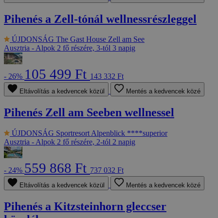
Pihenés a Zell-tónál wellnessrészleggel
ÚJDONSÁG
The Gast House Zell am See
Ausztria - Alpok
2 fő részére, 3-tól 3 napig
105 499 Ft
- 26%
143 332 Ft
Eltávolítás a kedvencek közül
Mentés a kedvencek közé
Pihenés Zell am Seeben wellnessel
ÚJDONSÁG
Sportresort Alpenblick ****superior
Ausztria - Alpok
2 fő részére, 2-tól 2 napig
559 868 Ft
- 24%
737 032 Ft
Eltávolítás a kedvencek közül
Mentés a kedvencek közé
Pihenés a Kitzsteinhorn gleccser