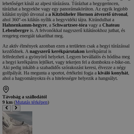
lehetőséget kínál az alpesi túrázásra. Túrázhat a hegygerincen,
túrázhat a hegyekbe vagy egy panorámakörúton. Az egyik legjobb
kilátást nyújtó útvonal a
a Kitzbüheler Hornon átvezető útvonal
,
ahol 360°-os kilátás nyílik a hegyvidéki tájra. Kirándulhat a
Hahnenkamm-hegyre
, a
Schwartzsee-tóra
vagy a
Chateau
Lebenbergre
is. A felvonókkal nagyszerű kilátásokhoz juthat, és
rengeteg energiát takaríthat meg.
Az aktív élmények azonban ezen a területen csak a hegyi túrázással
kezdődnek. A
nagyszerű kerékpárutakon
kerékpárral is
felfedezheti a gyönyörű helyeket. Legyen bevállalós és hódítsa meg
a hegyi kerékpáros lejtőket, vagy tekerjen fel a dombokra e-bike-on.
Aki pedig inkább a szabadidős szórakozást keresi, élvezze a négy
golfpályát. Ha megunta a sportot, értékelni fogja a
kiváló konyhát
,
ahol a hagyományokra és a hitelességre helyezik a hangsúlyt.
Távolság a szállodától
9 km
(
Mutatás térképen
)