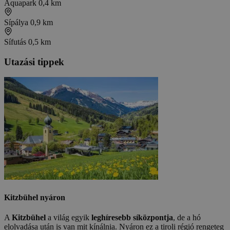
Aquapark
0,4 km
Sípálya
0,9 km
Sífutás
0,5 km
Utazási tippek
Kitzbühel nyáron
A
Kitzbühel
a világ egyik
leghíresebb síközpontja
, de a hó
elolvadása után is van mit kínálnia. Nyáron ez a tiroli régió rengeteg