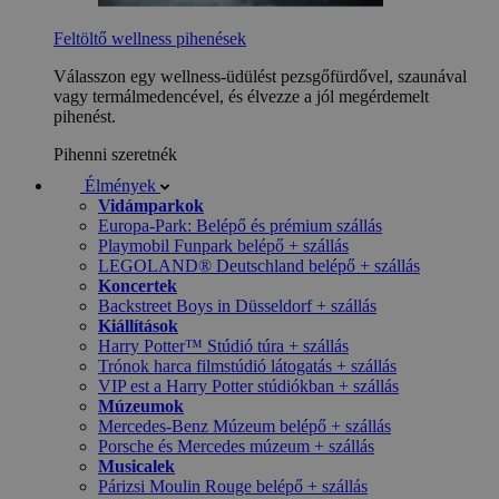
Feltöltő wellness pihenések
Válasszon egy wellness-üdülést pezsgőfürdővel, szaunával
vagy termálmedencével, és élvezze a jól megérdemelt
pihenést.
Pihenni szeretnék
Élmények
Vidámparkok
Europa-Park: Belépő és prémium szállás
Playmobil Funpark belépő + szállás
LEGOLAND® Deutschland belépő + szállás
Koncertek
Backstreet Boys in Düsseldorf + szállás
Kiállítások
Harry Potter™ Stúdió túra + szállás
Trónok harca filmstúdió látogatás + szállás
VIP est a Harry Potter stúdiókban + szállás
Múzeumok
Mercedes-Benz Múzeum belépő + szállás
Porsche és Mercedes múzeum + szállás
Musicalek
Párizsi Moulin Rouge belépő + szállás