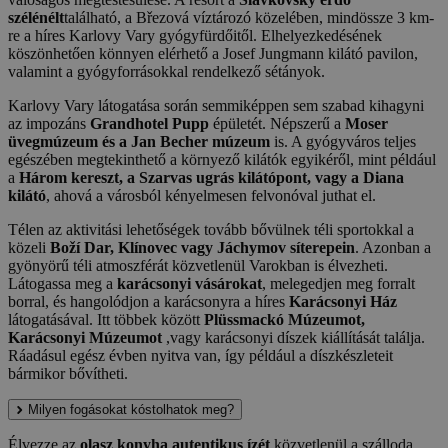
szélénélt
található, a Březová víztározó közelében, mindössze 3 km-
re a híres Karlovy Vary gyógyfürdőitől. Elhelyezkedésének
köszönhetően könnyen elérhető a Josef Jungmann kilátó pavilon,
valamint a gyógyforrásokkal rendelkező sétányok.
Karlovy Vary látogatása során semmiképpen sem szabad kihagyni
az impozáns
Grandhotel Pupp
épületét. Népszerű a
Moser
üvegmúzeum és a Jan Becher múzeum
is. A gyógyváros teljes
egészében megtekinthető a környező kilátók egyikéről, mint például
a
Három kereszt, a Szarvas ugrás kilátópont, vagy a Diana
kilátó
, ahová a városból kényelmesen felvonóval juthat el.
Télen az aktivitási lehetőségek tovább bővülnek téli sportokkal a
közeli
Boží Dar, Klínovec vagy Jáchymov síterepein
. Azonban a
gyönyörű téli atmoszférát közvetlenül Varokban is élvezheti.
Látogassa meg a
karácsonyi vásárokat
, melegedjen meg forralt
borral, és hangolódjon a karácsonyra a híres
Karácsonyi Ház
látogatásával. Itt többek között
Plüssmackó Múzeumot,
Karácsonyi Múzeumot
,vagy karácsonyi díszek kiállítását találja.
Ráadásul egész évben nyitva van, így például a díszkészleteit
bármikor bővítheti.
Milyen fogásokat kóstolhatok meg?
Élvezze az
olasz konyha autentikus ízét
közvetlenül a szálloda