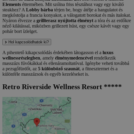
Elements
éttermében. Mit szólna friss tésztához vagy egy kiváló
steakhez? A
Lobby bárba
térjen be, hogy átélje a hangulatot és
megkóstolja a francia konyakot, a válogatott borokat és más italokat.
Nyáron élvezze a
grillterasz nyújtotta élményt
a tóra és az erdőkre
néző kilátással, miközben grillezett húst, egy csésze kávét vagy egy
pohár bort ízlelget.
Hol kapcsolódhatok ki?
A pihentető kikapcsolódás érdekében látogasson el a
luxus
wellnessrészlegben
, amely
élménymedencével
rendelkezik
masszázs fúvókákkal és ellenáramoltatóval. Igénybe veheti továbbá
a pezsgőfürdőt, az
5 különböző szaunát
, a fitnesztermet és a
különféle masszázsok és egyéb kezeléseket is.
Retro Riverside Wellness Resort *****