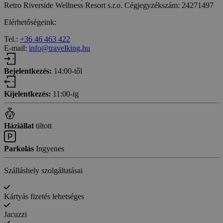
Retro Riverside Wellness Resort s.r.o. Cégjegyzékszám: 24271497
Elérhetőségeink:
Tel.:
+36 46 463 422
E-mail:
info@travelking.hu
Bejelentkezés:
14:00-től
Kijelentkezés:
11:00-ig
Háziállat
tiltott
Parkolás
Ingyenes
Szálláshely szolgáltatásai
Kártyás fizetés lehetséges
Jacuzzi