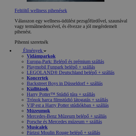
Feltöltő wellness pihenések
Válasszon egy wellness-üdülést pezsgőfürdővel, szaunával
vagy termálmedencével, és élvezze a jól megérdemelt
pihenést.
Pihenni szeretnék
Élmények
Vidámparkok
Europa-Park: Belépő és prémium szállás
Playmobil Funpark belépő + szállás
LEGOLAND® Deutschland belépő + szállás
Koncertek
Backstreet Boys in Düsseldorf + szállás
Kiállítások
Harry Potter™ Stúdió túra + szállás
Trónok harca filmstúdió látogatás + szállás
VIP est a Harry Potter stúdiókban + szállás
Múzeumok
Mercedes-Benz Múzeum belépő + szállás
Porsche és Mercedes múzeum + szállás
Musicalek
Párizsi Moulin Rouge belépő + szállás