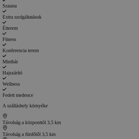
Szauna
Extra szolgáltatások
Étterem
Fitness
Konferencia terem
Minibár
Hajszárító
Wellness
Fedett medence
A szálláshely környéke
Távolság a központtól
3,5 km
Távolság a fürdőtől
3,5 km