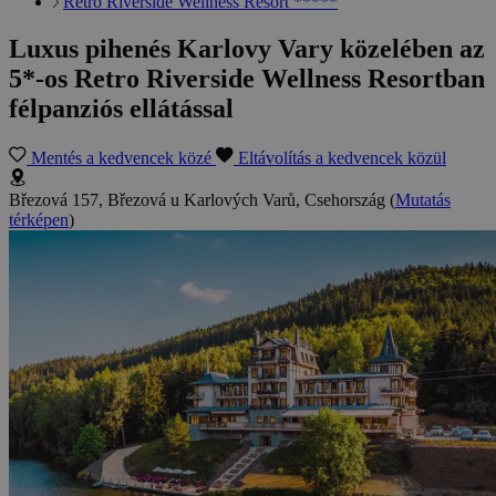
Retro Riverside Wellness Resort *****
Luxus pihenés Karlovy Vary közelében az
5*-os Retro Riverside Wellness Resortban
félpanziós ellátással
Mentés a kedvencek közé
Eltávolítás a kedvencek közül
Březová 157, Březová u Karlových Varů, Csehország
(
Mutatás
térképen
)