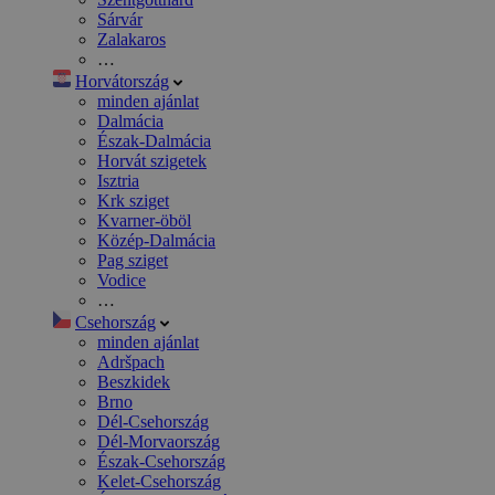
Sárvár
Zalakaros
…
Horvátország
minden ajánlat
Dalmácia
Észak-Dalmácia
Horvát szigetek
Isztria
Krk sziget
Kvarner-öböl
Közép-Dalmácia
Pag sziget
Vodice
…
Csehország
minden ajánlat
Adršpach
Beszkidek
Brno
Dél-Csehország
Dél-Morvaország
Észak-Csehország
Kelet-Csehország