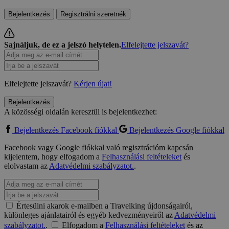
Bejelentkezés
Regisztrálni szeretnék
Sajnáljuk, de ez a jelszó helytelen.
Elfelejtette jelszavát?
Elfelejtette jelszavát?
Kérjen újat!
Bejelentkezés
A közösségi oldalán keresztül is bejelentkezhet:
Bejelentkezés Facebook fiókkal
Bejelentkezés Google fiókkal
Facebook vagy Google fiókkal való regisztrációm kapcsán
kijelentem, hogy elfogadom a
Felhasználási feltételeket
és
elolvastam az
Adatvédelmi szabályzatot.
.
Értesülni akarok e-mailben a Travelking újdonságairól,
különleges ajánlatairól és egyéb kedvezményeiről az
Adatvédelmi
szabályzatot.
.
Elfogadom a
Felhasználási feltételeket
és az