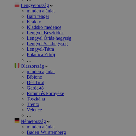
Lengyelország
minden ajánlat
Balti-tenger
Krakkó
Kladsko-medence
Lengyel Beszkidek
Lengyel Óriás-hegység
Lengyel Sas-hegység
Lengyel-Tátra
Polanica Zdrój
…
Olaszország
minden ajánlat
Bibione
Dél-Tirol
Garda-tó
Rimini és környéke
Toszkána
Trento
Velence
…
Németország
minden ajánlat
Baden-Württemberg