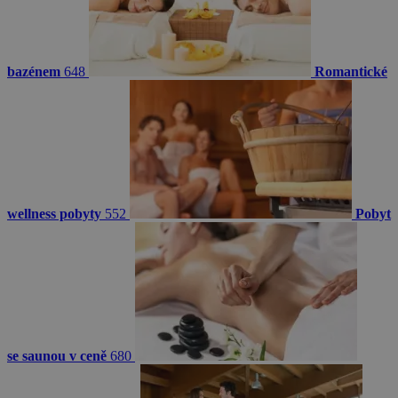
bazénem
648
Romantické
wellness pobyty
552
Pobyt
se saunou v ceně
680