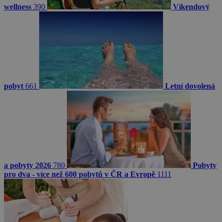
wellness
390
Víkendový
pobyt
661
Letní dovolená
a pobyty 2026
780
Pobyty
pro dva - více než 600 pobytů v ČR a Evropě
1111