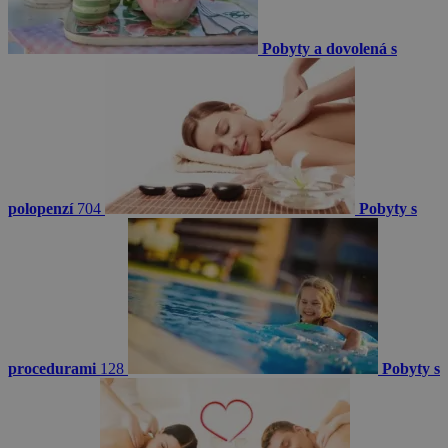
Pobyty a dovolená s
polopenzí
704
Pobyty s
procedurami
128
Pobyty s