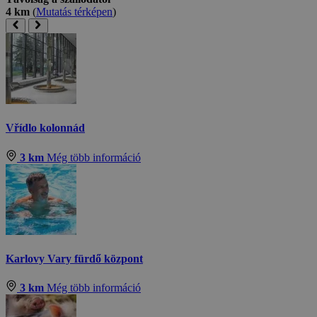
4 km
(
Mutatás térképen
)
Vřídlo kolonnád
3 km
Még több információ
Karlovy Vary fürdő központ
3 km
Még több információ