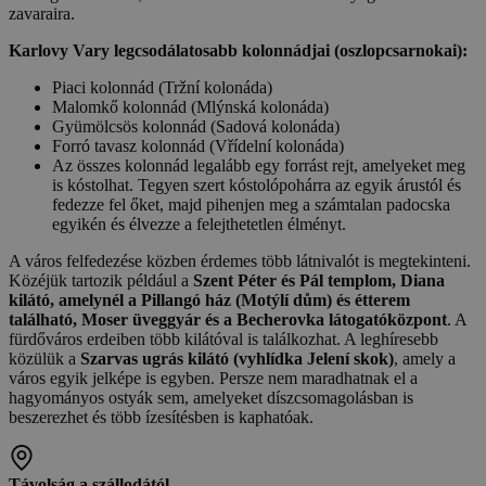
zavaraira.
Karlovy Vary legcsodálatosabb kolonnádjai (oszlopcsarnokai):
Piaci kolonnád (Tržní kolonáda)
Malomkő kolonnád (Mlýnská kolonáda)
Gyümölcsös kolonnád (Sadová kolonáda)
Forró tavasz kolonnád (Vřídelní kolonáda)
Az összes kolonnád legalább egy forrást rejt, amelyeket meg
is kóstolhat. Tegyen szert kóstolópohárra az egyik árustól és
fedezze fel őket, majd pihenjen meg a számtalan padocska
egyikén és élvezze a felejthetetlen élményt.
A város felfedezése közben érdemes több látnivalót is megtekinteni.
Közéjük tartozik például a
Szent Péter és Pál templom, Diana
kilátó, amelynél a Pillangó ház (Motýlí dům) és étterem
található, Moser üveggyár és a Becherovka látogatóközpont
. A
fürdőváros erdeiben több kilátóval is találkozhat. A leghíresebb
közülük a
Szarvas ugrás kilátó (vyhlídka Jelení skok)
, amely a
város egyik jelképe is egyben. Persze nem maradhatnak el a
hagyományos ostyák sem, amelyeket díszcsomagolásban is
beszerezhet és több ízesítésben is kaphatóak.
Távolság a szállodától