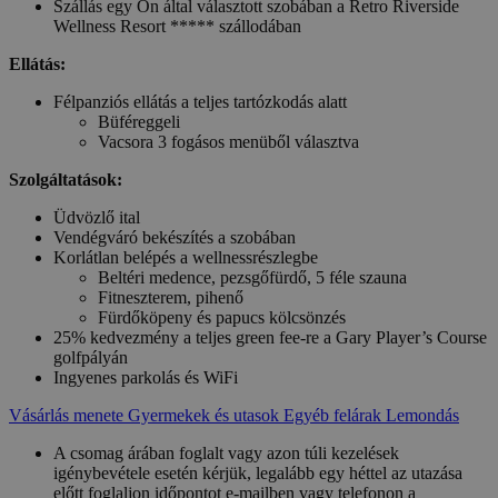
Szállás egy Ön által választott szobában a Retro Riverside
Wellness Resort ***** szállodában
Ellátás:
Félpanziós ellátás a teljes tartózkodás alatt
Büféreggeli
Vacsora 3 fogásos menüből választva
Szolgáltatások:
Üdvözlő ital
Vendégváró bekészítés a szobában
Korlátlan belépés a wellnessrészlegbe
Beltéri medence, pezsgőfürdő, 5 féle szauna
Fitneszterem, pihenő
Fürdőköpeny és papucs kölcsönzés
25% kedvezmény a teljes green fee-re a Gary Player’s Course
golfpályán
Ingyenes parkolás és WiFi
Vásárlás menete
Gyermekek és utasok
Egyéb felárak
Lemondás
A csomag árában foglalt vagy azon túli kezelések
igénybevétele esetén kérjük, legalább egy héttel az utazása
előtt foglaljon időpontot e-mailben vagy telefonon a