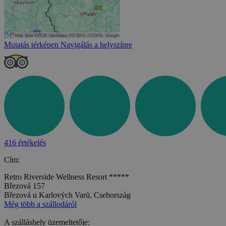
Mutatás térképen
Navigálás a helyszínre
416 értékelés
Cím:
Retro Riverside Wellness Resort *****
Březová 157
Březová u Karlových Varů, Csehország
Még több a szállodáról
A szálláshely üzemeltetője: