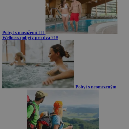
Pobyt s masážemi
111
Wellness pobyty pro dva
718
Pobyt s neomezeným