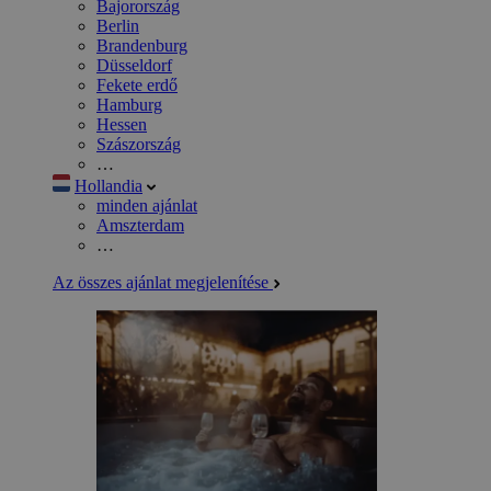
Bajorország
Berlin
Brandenburg
Düsseldorf
Fekete erdő
Hamburg
Hessen
Szászország
…
Hollandia
minden ajánlat
Amszterdam
…
Az összes ajánlat megjelenítése