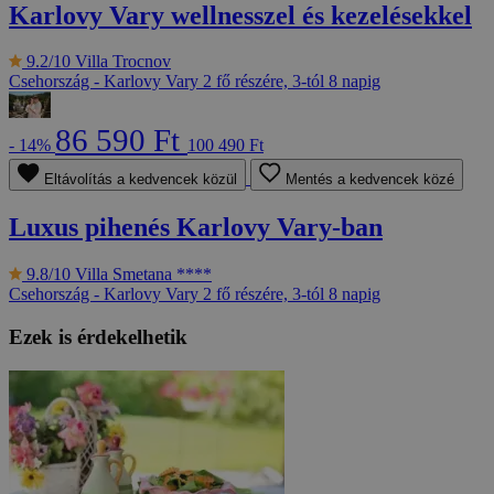
Karlovy Vary wellnesszel és kezelésekkel
9.2/10
Villa Trocnov
Csehország - Karlovy Vary
2 fő részére, 3-tól 8 napig
86 590 Ft
- 14%
100 490 Ft
Eltávolítás a kedvencek közül
Mentés a kedvencek közé
Luxus pihenés Karlovy Vary-ban
9.8/10
Villa Smetana ****
Csehország - Karlovy Vary
2 fő részére, 3-tól 8 napig
Ezek is érdekelhetik