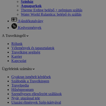
Színház
Aquaparkok
Therme Erding belépő + prémium szállás
Water World Rulantica: belépő és szállás
Ajándékutalvány
Kedvezmények
A Travelkingről
Rólunk
Vélemények és tapasztalatok
Travelking segítség
Karrier
Kapcsolat
Ügyfeleink számára
Gyakran ismételt kérdések
Szállodák a Travelkingen
Travelpedia
Hűségprogram
Személyesen ellenőrzött szállások
Nyár, utazással tele
Utazási élmények Szép-kártyával