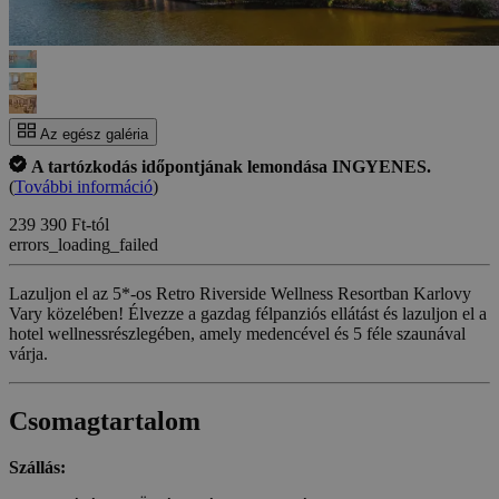
Az egész galéria
A tartózkodás időpontjának lemondása INGYENES.
(
További információ
)
239 390 Ft-tól
errors_loading_failed
Lazuljon el az 5*-os Retro Riverside Wellness Resortban Karlovy
Vary közelében! Élvezze a gazdag félpanziós ellátást és lazuljon el a
hotel wellnessrészlegében, amely medencével és 5 féle szaunával
várja.
Csomagtartalom
Szállás: