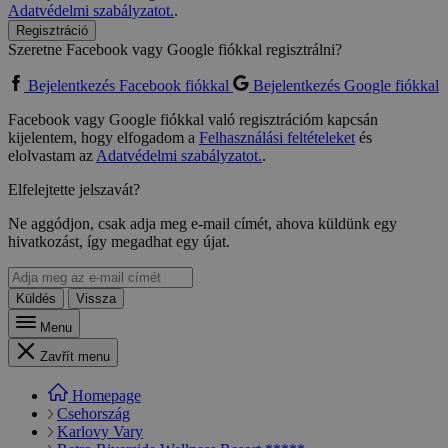
Adatvédelmi szabályzatot.
.
Regisztráció
Szeretne Facebook vagy Google fiókkal regisztrálni?
Bejelentkezés Facebook fiókkal
Bejelentkezés Google fiókkal
Facebook vagy Google fiókkal való regisztrációm kapcsán
kijelentem, hogy elfogadom a
Felhasználási feltételeket
és
elolvastam az
Adatvédelmi szabályzatot.
.
Elfelejtette jelszavát?
Ne aggódjon, csak adja meg e-mail címét, ahova küldünk egy
hivatkozást, így megadhat egy újat.
Küldés
Vissza
Menu
Zavřít menu
Homepage
Csehország
Karlovy Vary