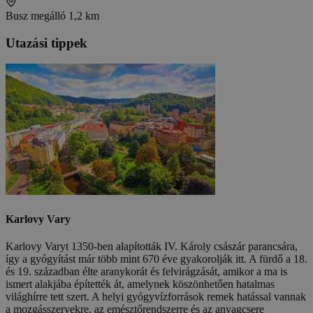
Busz megálló
1,2 km
Utazási tippek
Karlovy Vary
Karlovy Varyt 1350-ben alapították IV. Károly császár parancsára,
így a gyógyítást már több mint 670 éve gyakorolják itt. A fürdő a 18.
és 19. században élte aranykorát és felvirágzását, amikor a ma is
ismert alakjába építették át, amelynek köszönhetően hatalmas
világhírre tett szert. A helyi gyógyvízforrások remek hatással vannak
a mozgásszervekre, az emésztőrendszerre és az anyagcsere