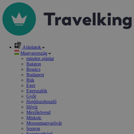
Ajánlatok
Magyarország
minden ajánlat
Balaton
Bogács
Budapest
Bük
Eger
Egerszalók
Győr
Hajdúszoboszló
Hévíz
Mezőkövesd
Miskolc
Mosonmagyaróvár
Sopron
Szentgotthárd