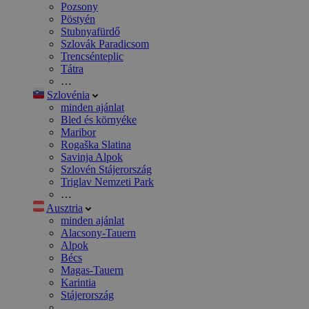
Pozsony
Pöstyén
Stubnyafürdő
Szlovák Paradicsom
Trencsénteplic
Tátra
…
Szlovénia
minden ajánlat
Bled és környéke
Maribor
Rogaška Slatina
Savinja Alpok
Szlovén Stájerország
Triglav Nemzeti Park
…
Ausztria
minden ajánlat
Alacsony-Tauern
Alpok
Bécs
Magas-Tauern
Karintia
Stájerország
…