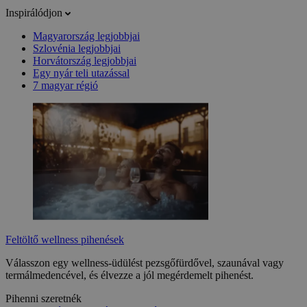
Inspirálódjon
Magyarország legjobbjai
Szlovénia legjobbjai
Horvátország legjobbjai
Egy nyár teli utazással
7 magyar régió
Feltöltő wellness pihenések
Válasszon egy wellness-üdülést pezsgőfürdővel, szaunával vagy
termálmedencével, és élvezze a jól megérdemelt pihenést.
Pihenni szeretnék