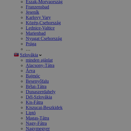
Észak-Morvaország
Franzensbad
Jeseník
Karlovy Vary
Közép-Csehország
Lednice-Valtice
Marienbad
Nyugat Csehország
Prága
…
Szlovákia
minden ajánlat
Alacsony-Tátra
Árva
Bajmóc
Besenyőfalu
Bélai-Tátra
Dunaszerdahely
Dél-Szlovákia
Kis-Fátra
Kiszucai-Beszkidek
Liptó
Magas-Tátra
Nagy-Fátra
Nagymegyer